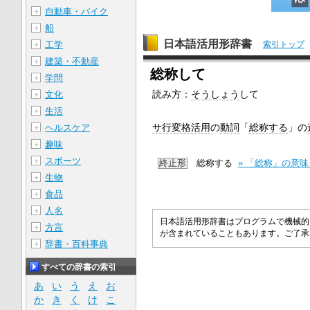
自動車・バイク
＋
船
＋
日本語活用形辞書
工学
索引トップ
＋
建築・不動産
＋
総称して
学問
＋
読み方：
そうしょう
して
文化
＋
生活
＋
サ行変格活用
の
動詞
「
総称する
」の
ヘルスケア
＋
趣味
＋
スポーツ
＋
終止形
総称する
» 「総称」の意
生物
＋
食品
＋
人名
＋
日本語活用形辞書はプログラムで機械的
方言
＋
が含まれていることもあります。ご了
辞書・百科事典
＋
すべての辞書の索引
あ
い
う
え
お
か
き
く
け
こ