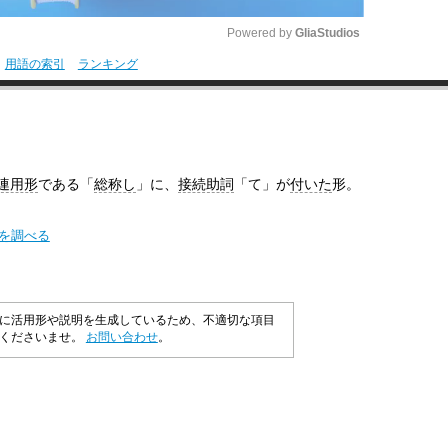
Powered by 
GliaStudios
用語の索引
ランキング
M
u
t
e
連用形
である「
総称し
」に、
接続助詞
「て」が
付いた
形。
味を調べる
に活用形や説明を生成しているため、不適切な項目
承くださいませ。
お問い合わせ
。