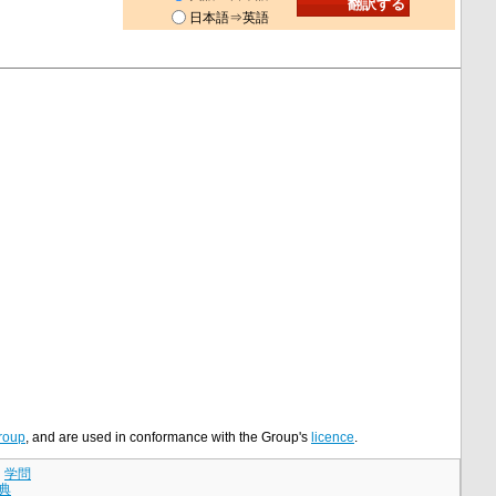
日本語⇒英語
roup
, and are used in conformance with the Group's
licence
.
｜
学問
典