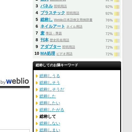
92%
3
パネル
照明用語
|
|
|
|
|
92%
4
プラスチック
照明用語
|
|
|
|
|
92%
5
総称し
Weblio日本語例文用例辞書
|
|
|
|
|
76%
6
ネイルアート
ネイル用語
|
|
|
|
|
72%
7
麦
季語・季題
|
|
|
|
|
72%
8
刊本
歴史民俗用語
|
|
|
|
|
72%
9
アダプター
照明用語
|
|
|
|
|
72%
10
MA処理
ビデオ用語
|
|
|
|
|
72%
総称してのお隣キーワード
総称しうる
総称しそう
総称しそうだ
総称した
総称したい
総称したがる
総称して
総称しない
総称しまい