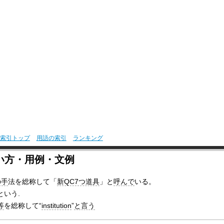
索引トップ
用語の索引
ランキング
い方・用例・文例
の手
法を総称して「
新QC7つ道具
」と
呼んで
いる。
という.
等
を総称して“
institution
”
と言う