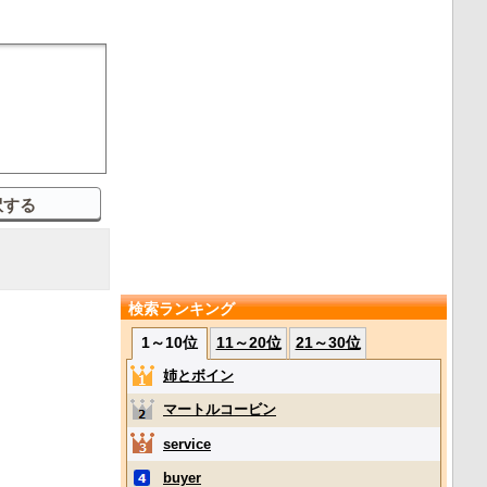
検索ランキング
1～10位
11～20位
21～30位
姉とボイン
マートルコービン
service
buyer