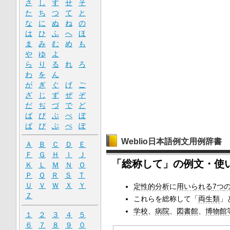
さ
し
す
せ
そ
た
ち
つ
て
と
な
に
ぬ
ね
の
は
ひ
ふ
へ
ほ
ま
み
む
め
も
や
ゆ
よ
ら
り
る
れ
ろ
わ
を
ん
が
ぎ
ぐ
げ
ご
ざ
じ
ず
ぜ
ぞ
だ
ぢ
づ
で
ど
ば
び
ぶ
べ
ぼ
ぱ
ぴ
ぷ
ぺ
ぽ
Weblio日本語例文用例辞書
Ａ
Ｂ
Ｃ
Ｄ
Ｅ
Ｆ
Ｇ
Ｈ
Ｉ
Ｊ
「総称して」の例文・使
Ｋ
Ｌ
Ｍ
Ｎ
Ｏ
Ｐ
Ｑ
Ｒ
Ｓ
Ｔ
Ｕ
Ｖ
Ｗ
Ｘ
Ｙ
定性的分析
に
用いられる
7つ
Ｚ
これらを総称して「
両生類
」
学校
、
病院
、
図書館
、
博物館
１
２
３
４
５
６
７
８
９
０