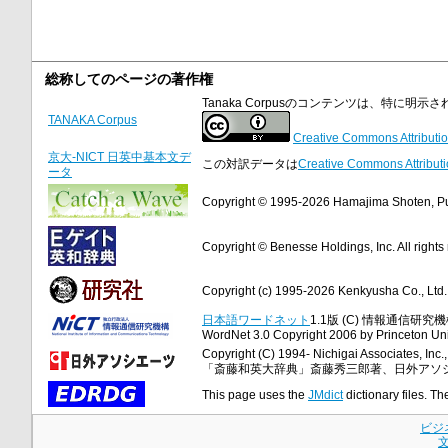
総称してのページの著作権
Tanaka Corpusのコンテンツは、特に
TANAKA Corpus
Creative Commons Attributio
京大-NICT 日英中基本文デ
この対訳データは
Creative Commons Attributi
ータ
Copyright © 1995-2026 Hamajima Shoten, Publ
Copyright © Benesse Holdings, Inc. All rights
Copyright (c) 1995-2026 Kenkyusha Co., Ltd. A
日本語ワードネット
1.1版 (C) 情報通信研究機構
WordNet 3.0 Copyright 2006 by Princeton Unive
Copyright (C) 1994- Nichigai Associates, Inc., 
「斎藤和英大辞典」斎藤秀三郎著、日外アソ
This page uses the
JMdict
dictionary files. Th
ビジ