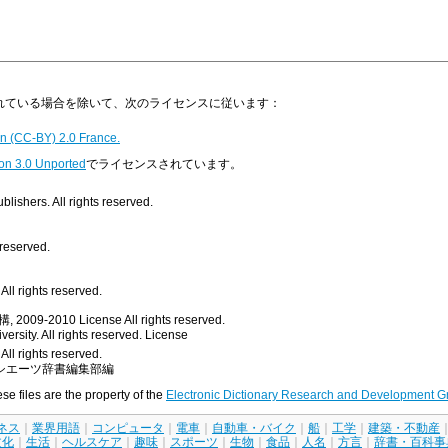
明示されている場合を除いて、次のライセンスに従います：
n (CC-BY) 2.0 France.
on 3.0 Unported
でライセンスされています。
ishers. All rights reserved.
 reserved.
ll rights reserved.
, 2009-2010
License
All rights reserved.
rsity. All rights reserved.
License
All rights reserved.
シエーツ辞書編集部編
ese files are the property of the
Electronic Dictionary Research and Development G
ネス
｜
業界用語
｜
コンピュータ
｜
電車
｜
自動車・バイク
｜
船
｜
工学
｜
建築・不動産
文化
｜
生活
｜
ヘルスケア
｜
趣味
｜
スポーツ
｜
生物
｜
食品
｜
人名
｜
方言
｜
辞書・百科事