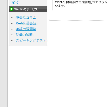
記号
Weblio日本語例文用例辞書はプロ
いませ。
Weblioのサービス
英会話コラム
Weblio英会話
英語の質問箱
語彙力診断
スピーキングテスト