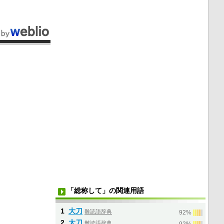
「総称して」の関連用語
1
大刀
難読語辞典
|
|
|
|
|
92%
2
太刀
難読語辞典
|
|
|
|
|