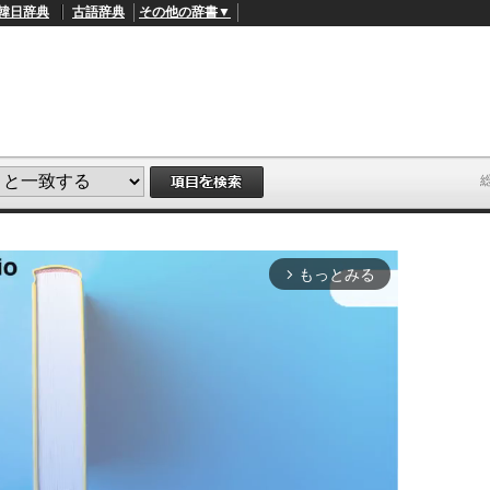
韓日辞典
古語辞典
その他の辞書▼
もっとみる
arrow_forward_ios