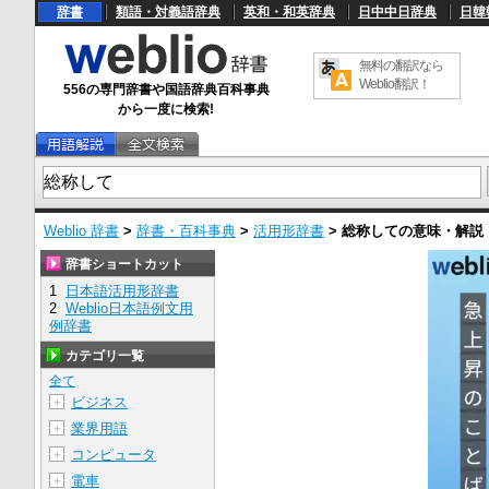
辞書
類語・対義語辞典
英和・和英辞典
日中中日辞典
日韓
無料の翻訳なら
Weblio翻訳！
556の専門辞書や国語辞典百科事典
から一度に検索!
Weblio 辞書
>
辞書・百科事典
>
活用形辞書
>
総称して
の意味・解説
辞書ショートカット
1
日本語活用形辞書
2
Weblio日本語例文用
例辞書
カテゴリ一覧
全て
ビジネス
＋
業界用語
＋
コンピュータ
＋
電車
＋