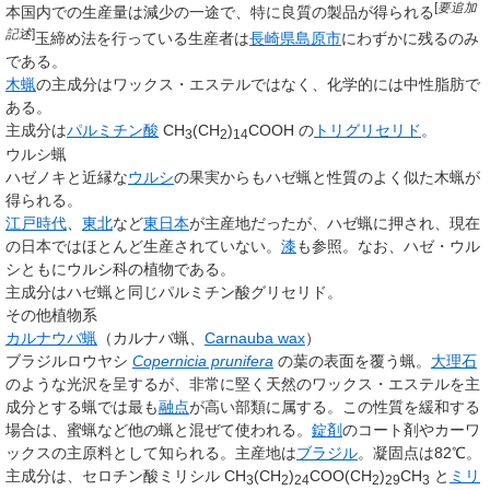
[
要追加
本国内での生産量は減少の一途で、特に
良質の製品が得られる
記述
]
玉締め法を行っている生産者は
長崎県
島原市
にわずかに残るのみ
である。
木蝋
の主成分はワックス・エステルではなく、化学的には中性脂肪で
ある。
主成分は
パルミチン酸
CH
(CH
)
COOH の
トリグリセリド
。
3
2
14
ウルシ蝋
ハゼノキと近縁な
ウルシ
の果実からもハゼ蝋と性質のよく似た木蝋が
得られる。
江戸時代
、
東北
など
東日本
が主産地だったが、ハゼ蝋に押され、現在
の日本ではほとんど生産されていない。
漆
も参照。なお、ハゼ・ウル
シともにウルシ科の植物である。
主成分はハゼ蝋と同じパルミチン酸グリセリド。
その他植物系
カルナウバ蝋
（カルナバ蝋、
Carnauba wax
）
ブラジルロウヤシ
Copernicia prunifera
の葉の表面を覆う蝋。
大理石
のような光沢を呈するが、非常に堅く天然のワックス・エステルを主
成分とする蝋では最も
融点
が高い部類に属する。この性質を緩和する
場合は、蜜蝋など他の蝋と混ぜて使われる。
錠剤
のコート剤やカーワ
ックスの主原料として知られる。主産地は
ブラジル
。凝固点は82℃。
主成分は、セロチン酸ミリシル CH
(CH
)
COO(CH
)
CH
と
ミリ
3
2
24
2
29
3