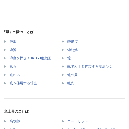
「蝋」の隣のことば
蝉風
蝉飛び
蝉鬢
蝉魴鮄
蝉麿を探せ！ in 360度動画
蝊
蝋々
蝋で相手を拘束する魔法少女
蝋の木
蝋の翼
蝋を使用する場合
蝋丸
急上昇のことば
高物師
ニー・リフト