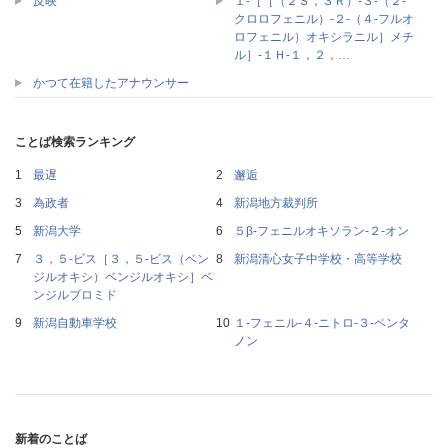
１‐［［（２Ｓ，３Ｒ）‐３‐（２‐
反映
クロロフェニル）‐２‐（４‐フルオ
ロフェニル）オキシラニル］メチ
ル］‐１Ｈ‐１，２，…
かつて在籍したアナウンサー
ことば検索ランキング
最遅
邂逅
為政者
新潟地方裁判所
新潟大学
５β‐フェニルオキソラン‐２‐オン
３，５‐ビス［３，５‐ビス（ベン
新潟清心女子中学校・高等学校
ジルオキシ）ベンジルオキシ］ベ
ンジルブロミド
新潟自動車学校
１‐フェニル‐４‐ニトロ‐３‐ペンタ
ノン
新着のことば