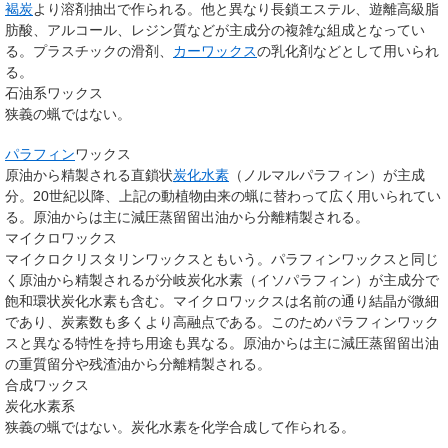
褐炭
より溶剤抽出で作られる。他と異なり長鎖エステル、遊離高級脂
肪酸、アルコール、レジン質などが主成分の複雑な組成となってい
る。プラスチックの滑剤、
カーワックス
の乳化剤などとして用いられ
る。
石油系ワックス
狭義の蝋ではない。
パラフィン
ワックス
原油から精製される直鎖状
炭化水素
（ノルマルパラフィン）が主成
分。20世紀以降、上記の動植物由来の蝋に替わって広く用いられてい
る。原油からは主に減圧蒸留留出油から分離精製される。
マイクロワックス
マイクロクリスタリンワックスともいう。パラフィンワックスと同じ
く原油から精製されるが分岐炭化水素（イソパラフィン）が主成分で
飽和環状炭化水素も含む。マイクロワックスは名前の通り結晶が微細
であり、炭素数も多くより高融点である。このためパラフィンワック
スと異なる特性を持ち用途も異なる。原油からは主に減圧蒸留留出油
の重質留分や残渣油から分離精製される。
合成ワックス
炭化水素系
狭義の蝋ではない。炭化水素を化学合成して作られる。