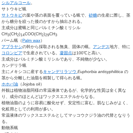
シルアルコール
。
サトウキビ蝋
サトウキビ
の葉や茎の表面を覆っている蝋で、
砂糖
の生産に際し、茎
から糖分を絞った後のかすから抽出される。
主成分は蜜蝋と同じパルミチン酸ミリシル
CH
(CH
)
COO(CH
)
CH
3
2
14
2
29
3
パーム蝋（
Palm wax
）
アブラヤシ
の幹から採取される無臭、固体の蝋。
アンデス
地方、特に
コロンビア
で生産されている。
凝固点
は100℃と高い。
主成分はパルミチン酸ミリシルであり、不純物が少ない。
カンデリラ蝋
主にメキシコに産する
キャンデリラソウ
Euphorbia antisyphilitica
の
茎から分離した油脂を精製して得られる蝋。
ホホバ油
（Jojoba oil）
外観は植物油脂同様の常温液体であるが、化学的な性質は全く異な
り、成分のほとんどはワックスエステルからなる。
植物油脂のように容易に酸化せず、安定性に富む。肌なじみがよく、
化粧用としての利用が多い。
常温液体のワックスエステルとしてマッコウクジラ油の代替となりう
る。
動物系蝋