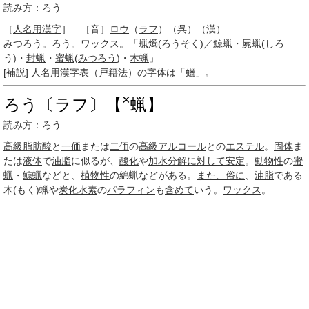
読み方：ろう
［
人名用漢字
］ ［音］
ロウ
（
ラフ
）（呉）（漢）
みつろう
。ろう。
ワックス
。「
蝋燭
(
ろうそく
)／
鯨蝋
・
屍蝋
(しろ
う)・
封蝋
・
蜜蝋
(
みつろう
)・
木蝋
」
[補説]
人名用漢字表
（
戸籍法
）の
字体
は「蠟」。
×
ろう〔ラフ〕【
蝋】
読み方：ろう
高級脂肪酸
と
一価
または
二価
の
高級アルコール
との
エステル
。
固体
ま
たは
液体
で
油脂
に似るが、
酸化
や
加水分解
に対して
安定
。
動物性
の
蜜
蝋
・
鯨蝋
などと、
植物性
の綿蝋などがある。
また、
俗に
、
油脂
である
木(もく)蝋や
炭化水素
の
パラフィン
も
含めて
いう。
ワックス
。