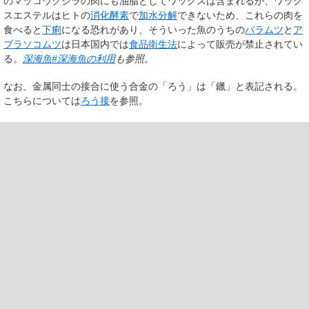
のマッコウクジラの肉にも油脂としてワックスは含まれるが、ワック
スエステルはヒトの
消化酵素
で
加水分解
できないため、これらの肉を
食べると
下痢
になる恐れがあり、そういった魚のうちの
バラムツ
と
ア
ブラソコムツ
は日本国内では
食品衛生法
によって販売が禁止されてい
る。
深海魚#深海魚の利用
も参照。
なお、金属同士の接合に使う合金の「ろう」は「鑞」と表記される。
こちらについては
ろう接
を参照。