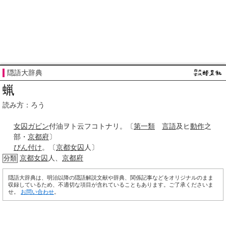
隠語大辞典
蝋
読み方：ろう
女囚
ガビン
付油ヲト云フコトナリ。〔
第一類
言語
及ヒ
動作
之
部・
京都府
〕
びん付け
。〔
京都
女囚
人〕
京都
女囚
人、
京都府
分類
隠語大辞典は、明治以降の隠語解説文献や辞典、関係記事などをオリジナルのまま
収録しているため、不適切な項目が含れていることもあります。ご了承くださいま
せ。
お問い合わせ
。