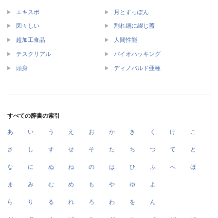
エキスポ
月とすっぽん
図々しい
割れ鍋に綴じ蓋
超加工食品
人間性能
テスクリアル
バイオハッキング
頭身
ディノバルド亜種
すべての辞書の索引
あ
い
う
え
お
か
き
く
け
こ
さ
し
す
せ
そ
た
ち
つ
て
と
な
に
ぬ
ね
の
は
ひ
ふ
へ
ほ
ま
み
む
め
も
や
ゆ
よ
ら
り
る
れ
ろ
わ
を
ん