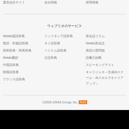
運営会社サイト
会社情報
採用情報
ウェブリオのサービス
Weblio国語辞典
インドネシア語辞典
英会話コラム
類語・対義語辞典
タイ語辞典
Weblio英会話
英和辞典・和英辞典
ベトナム語辞典
英語の質問箱
Weblio翻訳
古語辞典
語彙力診断
中国語辞典
スピーキングテスト
韓国語辞典
キャリジェネ～生成AIスク
ール・AIスキルでキャリア
フランス語辞典
アップ～
©2026 GRAS Group, Inc.