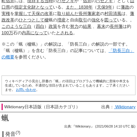
町
宿井
には、
現存する
当時
の
ハゼノキ
が「
宿井
の
ハゼノキ
」として
山
口県
の
指定文化財
となって
いる。
また、
1838年
（
天保9年
）に
藩政
の
実権
を
掌握して
天保の改革
に
取り組んだ
長州藩
家老
の
村田清風
は、
藩
政改革
の
ひとつとして
櫨
蝋の
増産
と自由
取引
の
強化
を
図って
いる。。
このような
三白
（
四白
）
政策
を含む
努力
の
結果
、
幕末
の
長州藩
は約
100万
石の
内高
になって
いた
とされる
。
※この「蝋（櫨蝋）」の解説は、「防長三白」の解説の一部です。
「蝋（櫨蝋）」を含む「防長三白」の記事については、
「防長三白」
の概要
を参照ください。
ウィキペディア小見出し辞書の「蝋」の項目はプログラムで機械的に意味や本文を
生成しているため、不適切な項目が含まれていることもあります。ご了承ください
ませ。
お問い合わせ
。
Wiktionary日本語版（日本語カテゴリ）
出典：
Wiktionary
蝋
出典:『Wiktionary』 (2021/06/28 14:10 UTC 版)
(?)
発音