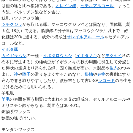
は他の蝋と比べ複雑である。
オレイン酸
、
セチルアルコール
、まっこ
う酸、パルミチン酸などを含む。
鯨蝋（ツチクジラ油）
ツチクジラ
から取れる蝋。マッコウクジラ油とは異なり、固体蝋（凝
固点-18度）である。脂肪酸の分子量はマッコウクジラ油以下で、鹸
化価は200に達する。成分の構成は
オレイルアルコール
やセチルアル
コールなど。
イボタ蝋
カイガラムシ
の一種・
イボタロウムシ
（
イボタノキ
など
モクセイ
科の
樹木に寄生する）の雄幼虫がイボタノキの枝の周囲に群生して分泌し
た棒状の蝋塊より得られる蝋。固く融点が高い。木製品や
生糸
のつや
出し、
襖
や
障子
の滑りをよくするためなど。
掛軸
や
巻物
の裏側にすり
込んで巻き取りやすくしたり、微粉末として古いSP
レコード
の再生を
助けるためにも用いられる。
羊毛蝋
羊毛
の表面を覆う脂質に含まれる無臭の蝋成分。セリルアルコールや
ミリスチン酸からなる。凝固点は30-40℃。
鉱物系ワックス
狭義の蝋ではない。
モンタンワックス