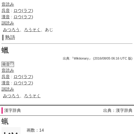
音読み
呉音
:
ロウ
(
ラフ
)
漢音
:
ロウ
(
ラフ
)
訓読み
みつろう
、
ろうそく
、あじ
熟語
蠟
出典:『Wiktionary』 (2016/08/05 06:16 UTC 版)
(?)
発音
音読み
呉音
:
ロウ
(
ラフ
)
漢音
:
ロウ
(
ラフ
)
訓読み
みつろう
、
ろうそく
漢字辞典
出典：漢字辞典
蝋
画数：14