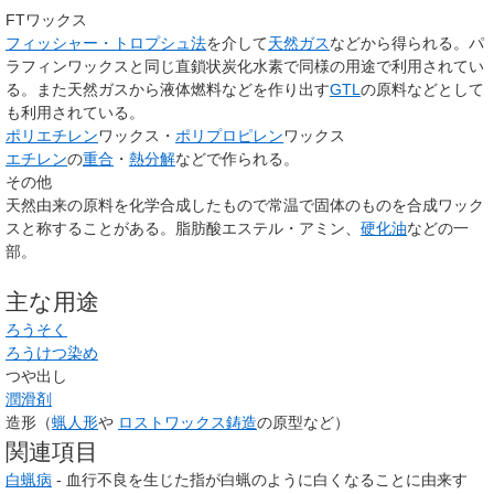
FTワックス
フィッシャー・トロプシュ法
を介して
天然ガス
などから得られる。パ
ラフィンワックスと同じ直鎖状炭化水素で同様の用途で利用されてい
る。また天然ガスから液体燃料などを作り出す
GTL
の原料などとして
も利用されている。
ポリエチレン
ワックス・
ポリプロピレン
ワックス
エチレン
の
重合
・
熱分解
などで作られる。
その他
天然由来の原料を化学合成したもので常温で固体のものを合成ワック
スと称することがある。脂肪酸エステル・アミン、
硬化油
などの一
部。
主な用途
ろうそく
ろうけつ染め
つや出し
潤滑剤
造形（
蝋人形
や
ロストワックス
鋳造
の原型など）
関連項目
白蝋病
- 血行不良を生じた指が白蝋のように白くなることに由来す