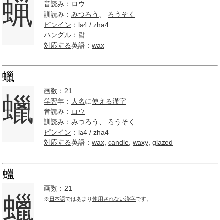
蝋
音読み：
ロウ
訓読み：
みつろう
、
ろうそく
ピンイン
：la4 / zha4
ハングル
：랍
対応する
英語：
wax
蠟
画数：21
蠟
学習
年：
人名
に
使える
漢字
音読み：
ロウ
訓読み：
みつろう
、
ろうそく
ピンイン
：la4 / zha4
対応する
英語：
wax
,
candle
,
waxy
,
glazed
蠟
画数：21
蠟
※
日本語
ではあまり
使用されない
漢字
です。