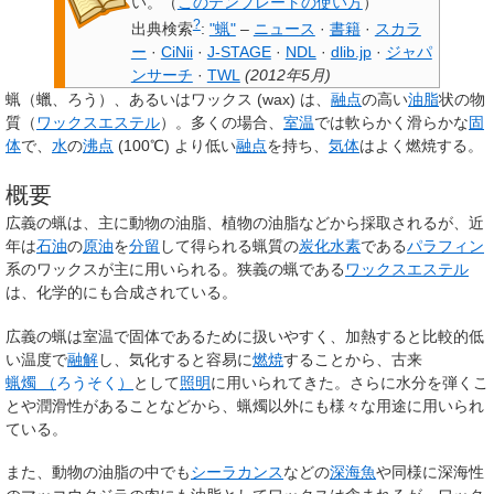
い。
（
このテンプレートの使い方
）
?
出典検索
:
"蝋"
–
ニュース
·
書籍
·
スカラ
ー
·
CiNii
·
J-STAGE
·
NDL
·
dlib.jp
·
ジャパ
ンサーチ
·
TWL
(
2012年5月
)
蝋
（蠟、ろう）、あるいは
ワックス
(wax) は、
融点
の高い
油脂
状の物
質（
ワックスエステル
）。多くの場合、
室温
では軟らかく滑らかな
固
体
で、
水
の
沸点
(100℃) より低い
融点
を持ち、
気体
はよく燃焼する。
概要
広義の蝋は、主に動物の油脂、植物の油脂などから採取されるが、近
年は
石油
の
原油
を
分留
して得られる蝋質の
炭化水素
である
パラフィン
系のワックスが主に用いられる。狭義の蝋である
ワックスエステル
は、化学的にも合成されている。
広義の蝋は室温で固体であるために扱いやすく、加熱すると比較的低
い温度で
融解
し、気化すると容易に
燃焼
することから、古来
蝋燭
（
ろうそく
）
として
照明
に用いられてきた。さらに水分を弾くこ
とや潤滑性があることなどから、蝋燭以外にも様々な用途に用いられ
ている。
また、動物の油脂の中でも
シーラカンス
などの
深海魚
や同様に深海性