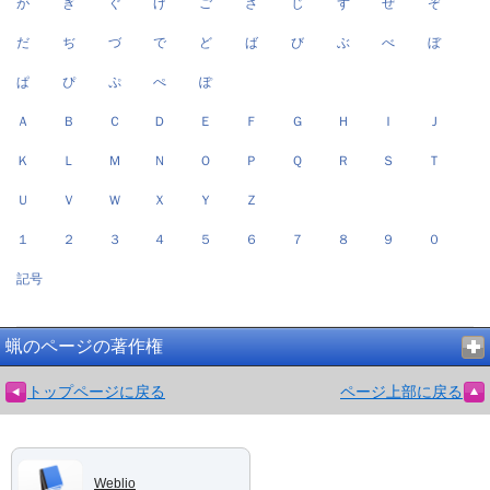
が
ぎ
ぐ
げ
ご
ざ
じ
ず
ぜ
ぞ
だ
ぢ
づ
で
ど
ば
び
ぶ
べ
ぼ
ぱ
ぴ
ぷ
ぺ
ぽ
Ａ
Ｂ
Ｃ
Ｄ
Ｅ
Ｆ
Ｇ
Ｈ
Ｉ
Ｊ
Ｋ
Ｌ
Ｍ
Ｎ
Ｏ
Ｐ
Ｑ
Ｒ
Ｓ
Ｔ
Ｕ
Ｖ
Ｗ
Ｘ
Ｙ
Ｚ
１
２
３
４
５
６
７
８
９
０
記号
蝋のページの著作権
トップページに戻る
ページ上部に戻る
Weblio