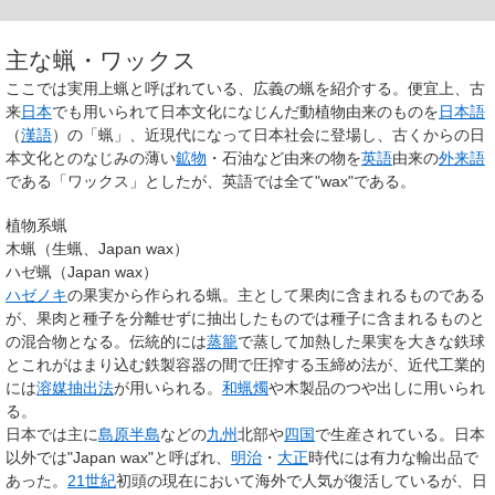
主な蝋・ワックス
ここでは実用上蝋と呼ばれている、広義の蝋を紹介する。便宜上、古
来
日本
でも用いられて日本文化になじんだ動植物由来のものを
日本語
（
漢語
）の「蝋」、近現代になって日本社会に登場し、古くからの日
本文化とのなじみの薄い
鉱物
・石油など由来の物を
英語
由来の
外来語
である「ワックス」としたが、英語では全て"wax"である。
植物系蝋
木蝋（生蝋、Japan wax）
ハゼ蝋（Japan wax）
ハゼノキ
の果実から作られる蝋。主として果肉に含まれるものである
が、果肉と種子を分離せずに抽出したものでは種子に含まれるものと
の混合物となる。伝統的には
蒸籠
で蒸して加熱した果実を大きな鉄球
とこれがはまり込む鉄製容器の間で圧搾する玉締め法が、近代工業的
には
溶媒抽出法
が用いられる。
和蝋燭
や木製品のつや出しに用いられ
る。
日本では主に
島原半島
などの
九州
北部や
四国
で生産されている。日本
以外では"Japan wax"と呼ばれ、
明治
・
大正
時代には有力な輸出品で
あった。
21世紀
初頭の現在において海外で人気が復活しているが、日