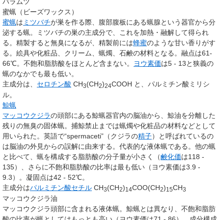
バラムツ
蜜蝋（ビーズワックス）
蜜蝋
は
ミツバチ
が巣を作る際、腹部腹板にある蝋腺という器官から分
泌する蝋。ミツバチの巣の主成分で、これを加熱・融解して得られ
る。精製すると無臭になるが、精製前には
蜂蜜
のような甘い香りがす
る。絵具や化粧品、クリーム、蝋燭、石鹸の材料となる。融点は61-
66℃。不飽和脂肪酸をほとんど含まない。
ヨウ素価
は5 - 13と狭義の
蝋のなかでも最も低い。
主成分は、
セロチン酸
CH
(CH
)
COOH と、パルミチン酸ミリシ
3
2
24
ル。
鯨蝋
マッコウクジラ
の頭部にある鯨蝋器官内の脳油から、鯨油を分離した
残りの無臭の固体蝋。捕鯨禁止までは蝋燭や化粧品の材料などとして
用いられた。英語で“spermaceti”（クジラの
精子
）と呼ばれているの
は脳油の外見からの誤解に由来する。代表的な液体蝋である。他の蝋
と比べて、蝋を構成する脂肪酸の分子量が小さく（
鹸化価
は118 -
135）、さらに不飽和脂肪酸の比率は最も低い（ヨウ素価は3.9 -
9.3）。凝固点は42 - 52℃。
主成分は
パルミチン酸セチル
CH
(CH
)
COO(CH
)
CH
3
2
14
2
15
3
マッコウクジラ油
マッコウクジラ頭部に含まれる液体蝋。鯨蝋とは異なり、不飽和脂肪
酸の比率が蝋としてはもっとも高い（ヨウ素価は71 - 86）。成分構成