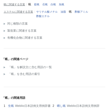
蝋
蝋に関連する言葉
藍蝋
石蝋
白蝋
魚蝋
蝋
エステルに関連する言葉
サリチル酸メチル
油脂
酢酸アミル
酢酸エチル
同じ種類の言葉
製造業に関連する言葉
有機化合物に関連する言葉
「蝋」の関連ページ
「蝋」を解説文に含む用語の一覧
「蝋」を含む用語の索引
「蝋」の関連用語
生蝋
Weblio日本語例文用例辞書
晒し蝋
Weblio日本語例文用例辞