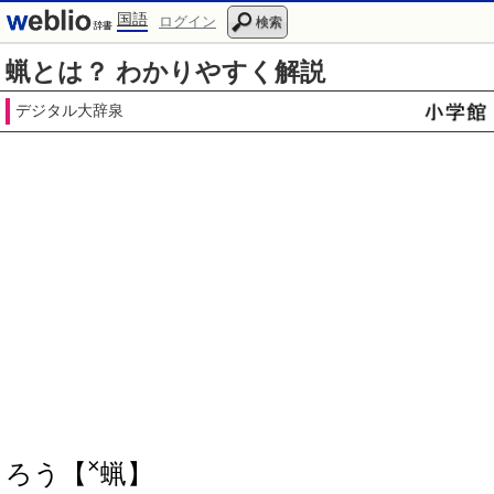
国語
ログイン
検索
蝋とは？ わかりやすく解説
デジタル大辞泉
×
ろう【
蝋】