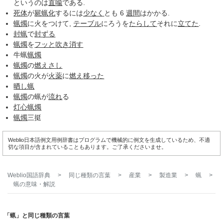
というのは
直喩
である.
死体
が
屍蝋化
するには
少なく
とも 6
週間
はかかる.
蝋燭
に火をつけて,
テーブル
にろうを
たらして
それに
立てた
.
封蝋
で
封ずる
蝋燭
を
フッと
吹き消す
牛蝋
蝋燭
蝋燭
の
燃えさし
蝋燭
の火が
火薬
に
燃え
移った
晒し蝋
蝋燭
の蝋が
流れ
る
灯心
蝋燭
蝋燭
三挺
Weblio日本語例文用例辞書はプログラムで機械的に例文を生成しているため、不適
切な項目が含まれていることもあります。ご了承くださいませ。
Weblio国語辞典
>
同じ種類の言葉
>
産業
>
製造業
>
蝋
>
蝋
の意味・解説
「蝋」と同じ種類の言葉