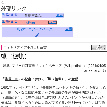
る。
外部リンク
表
話
編
歴
[
表示
]
自動車部品
表
話
編
歴
[
表示
]
化粧品
[
表示
]
典拠管理データベース
ウィキペディア小見出し辞書
蝋（櫨蝋）
出典: フリー百科事典『ウィキペディア（Wikipedia）』 (2021/04/05
01:38 UTC 版)
「
防長三白
」の
記事
における「蝋（
櫨
蝋）」の
解説
1681年
（
天和元年
）頃より
長州藩
では
ハゼノキ
の
植え付け
を
奨励し
始
め
、紙・
米・塩
に
櫨
蝋を
加えた
防長四白
の
生産
が
積極的に
行われた
（
四白
政策
）。
現在の
山口県
田布施町
近辺
の
ハゼノキ
から
抽出され
た
櫨
蝋は、
良質
であるために
大阪
の
市場
で
良い
評判
を
得て
いた。
田布施