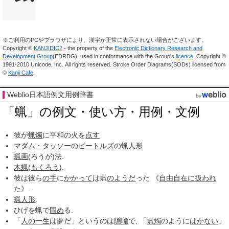
※ご利用のPCやブラウザにより、漢字が正常に表示されない場合がございます。
Copyright ©
KANJIDIC2
- the property of the
Electronic Dictionary Research and
Development Group
(EDRDG), used in conformance with the Group's
licence
. Copyright ©
1991-2010 Unicode, Inc. All rights reserved. Stroke Order Diagrams(SODs) licensed from
©
Kanji Cafe
.
Weblio日本語例文用例辞書
「蝋」の例文・使い方・用例・文例
彼が
蝋燭
に平和の火を
点す
マダム・タッソー
の
ビートルズ
の
蝋人形
蝋画
(ろうが)法.
木蝋
(
もくろう
).
彼は彼ら
の手
に
かかって
は蝋
のようだ
った 《
自由自在に
扱われ
た》.
蝋人形
.
ひげを蝋で
固め
る.
「
人の一生
は夢だ」というのは
隠喩
で, 「
蝋燭
のように
はかない
」