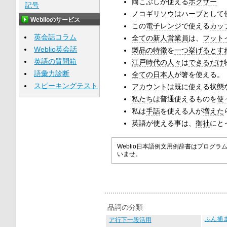
両こぶしが使える
ボクサー
記号
ノコギリソウ
は
ハーブとして
Weblioのサービス
この
電子レンジ
で使える
カッ
英会話コラム
全ての
新人
営業員
は、
フット
Weblio英会話
製品の特徴
を
一つ
挙げる
とす
英語の質問箱
江戸時代の人々
は
できるだけ
語彙力診断
全ての
日本人
が箸を使える。
スピーキングテスト
アカウント
は既に使える状態
私たち
は普通使えるものを
使
私は
手話
を使える人が
増えた
英語が使える事は、
御社
にと
Weblio日本語例文用例辞書はプロ
いませ。
品詞の分類
ふん捕
ア行下一段活用