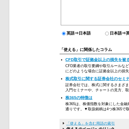
英語⇒日本語
日本語⇒
「使える」に関係したコラム
CFD取引で証拠金以上の損失を被
CFD業者の取引要綱や取引ルールな
にどのような場合に証拠金以上の損失を
株式取引に関する証券会社のセミ
証券会社では、株式に関するさまざま
入門セミナーや、チャートの見方、取
株365の特徴は
株365は、株価指数を対象にした金融
通りです。▼取扱銘柄は4つ株365で取り
「使える」を含む用語の索引
使えるのページへのリンク