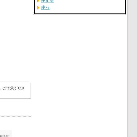
使する
使っ
。
す。ご了承くださ
段活用