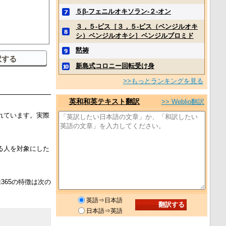
５β‐フェニルオキソラン‐２‐オン
３，５‐ビス［３，５‐ビス（ベンジルオキ
シ）ベンジルオキシ］ベンジルブロミド
黙祷
新島式コロニー回転受け身
>>もっとランキングを見る
英和和英テキスト翻訳
>> Weblio翻訳
れています。実際
る人を対象にした
365の特徴は次の
英語⇒日本語
日本語⇒英語