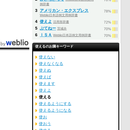
78%
例辞書
3
アメリカン・エクスプレス
|
|
|
|
|
78%
Weblio日本語例文用例辞書
4
使えよ
活用形辞書
|
|
|
|
|
72%
5
ぶてねー
茨城弁
|
|
|
|
|
70%
6
ＩＳＡ
Weblio日本語例文用例辞書
|
|
|
|
|
70%
使えるのお隣キーワード
使えない
使えなくなる
使えぬ
使えば
使えます
使えよ
使える
使えるようにする
使えるようになる
使お
使おう