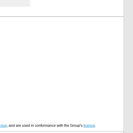
roup
, and are used in conformance with the Group's
licence
.