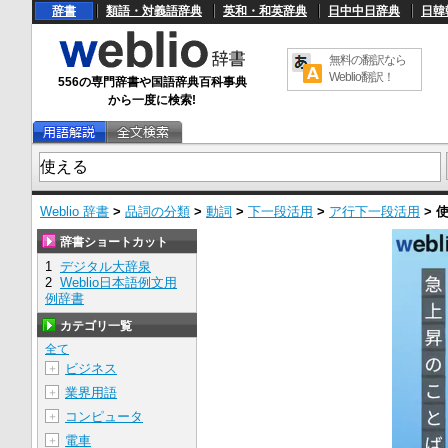
辞書
類語・対義語辞典
英和・和英辞典
日中中日辞典
日韓
無料の翻訳なら
Weblio翻訳！
556の専門辞書や国語辞典百科事典
から一度に検索!
Weblio 辞書
>
品詞の分類
>
動詞
>
下一段活用
>
ア行下一段活用
>
辞書ショートカット
1
デジタル大辞泉
2
Weblio日本語例文用
例辞書
カテゴリ一覧
全て
ビジネス
＋
業界用語
＋
コンピュータ
＋
電車
＋