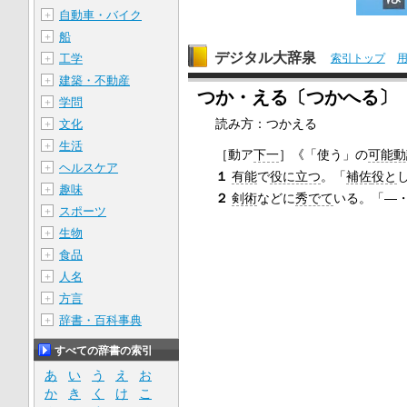
自動車・バイク
＋
船
＋
デジタル大辞泉
工学
索引トップ
＋
建築・不動産
＋
つか・える〔つかへる〕
学問
＋
読み方：つかえる
文化
＋
生活
＋
［動ア
下一
］
《「使う」の
可能動
ヘルスケア
＋
１
有能
で
役に立つ
。「
補佐
役と
趣味
＋
２
剣術
などに
秀でて
いる。「―
スポーツ
＋
生物
＋
食品
＋
人名
＋
方言
＋
辞書・百科事典
＋
すべての辞書の索引
あ
い
う
え
お
か
き
く
け
こ