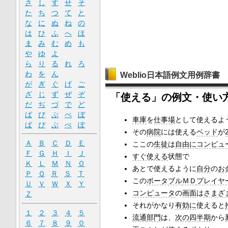
さ
し
す
せ
そ
た
ち
つ
て
と
な
に
ぬ
ね
の
は
ひ
ふ
へ
ほ
ま
み
む
め
も
や
ゆ
よ
ら
り
る
れ
ろ
わ
を
ん
Weblio日本語例文用例辞書
が
ぎ
ぐ
げ
ご
ざ
じ
ず
ぜ
ぞ
「使える」の例文・使い
だ
ぢ
づ
で
ど
ば
び
ぶ
べ
ぼ
車庫
を
仕事場
として使えるよ
ぱ
ぴ
ぷ
ぺ
ぽ
その
病院
には使える
ベッド
が
Ａ
Ｂ
Ｃ
Ｄ
Ｅ
ここの
生徒
は
自由に
コンピュ
Ｆ
Ｇ
Ｈ
Ｉ
Ｊ
すぐ使える
状態で
Ｋ
Ｌ
Ｍ
Ｎ
Ｏ
あとで使えるように
自分
の
お
Ｐ
Ｑ
Ｒ
Ｓ
Ｔ
この
ポータブル
ＭＤ
プレイヤ
Ｕ
Ｖ
Ｗ
Ｘ
Ｙ
コンピュータ
の
画面
は
さまざ
Ｚ
それがかなり
有効に
使えると
１
２
３
４
５
流通
部門
は、
次の
四半期
から
６
７
８
９
０