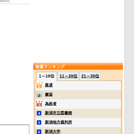
検索ランキング
1～10位
11～20位
21～30位
最遅
邂逅
為政者
新潟市立図書館
新潟地方裁判所
新潟大学