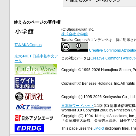
使えるのページの著作権
(C)Shogakukan Inc.
株式会社 小学館
Tanaka Corpusのコンテンツは、特に
TANAKA Corpus
Creative Commons Attributio
京大-NICT 日英中基本文デ
この対訳データは
Creative Commons Attributi
ータ
Copyright © 1995-2026 Hamajima Shoten, Publ
Copyright © Benesse Holdings, Inc. All rights
Copyright (c) 1995-2026 Kenkyusha Co., Ltd. A
日本語ワードネット
1.1版 (C) 情報通信研究機構
WordNet 3.0 Copyright 2006 by Princeton Unive
Copyright (C) 1994- Nichigai Associates, Inc., 
「斎藤和英大辞典」斎藤秀三郎著、日外アソ
This page uses the
JMdict
dictionary files. Th