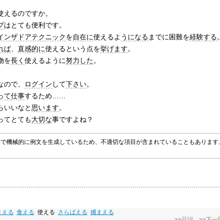
使えるのですか。
プ
はとても便利です。
インザドアテクニック
を
自在に
使えるよ
うになる
までに困難を
経験する
れば
、
直感的に
使えるという点を
挙げます
。
物を
長く
使えるように
努力した
。
なので、
ログイン
して
下さい
。
って
仕事
するため……
らいいなと
思います
。
ってとても
大切な
事ですよね？
グラムで機械的に例文を生成しているため、不適切な項目が含まれていることもありま
まえる
食える
使える
さらばえる
捕まえる
>>品詞
>>下一