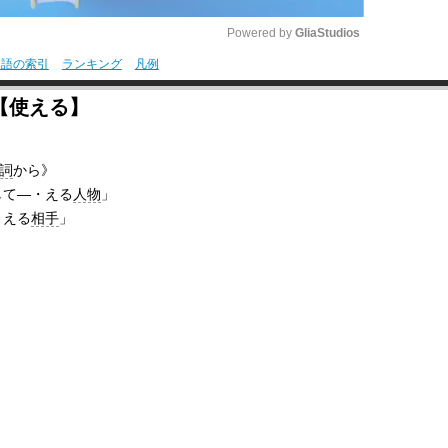
Powered by 
GliaStudios
用語の索引
ランキング
凡例
M
【使える】
u
t
詞
から》
e
して―・える
人物
」
・える
相手
」