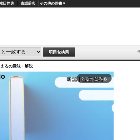
韓日辞典
古語辞典
その他の辞書▼
使える
の意味・解説
もっとみる
arrow_forward_ios