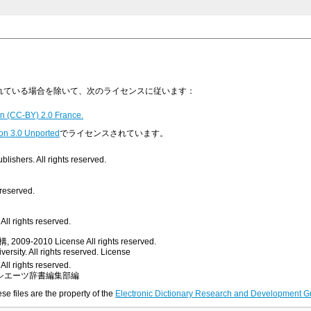
明示されている場合を除いて、次のライセンスに従います：
n (CC-BY) 2.0 France.
on 3.0 Unported
でライセンスされています。
ishers. All rights reserved.
 reserved.
ll rights reserved.
, 2009-2010
License
All rights reserved.
rsity. All rights reserved.
License
All rights reserved.
シエーツ辞書編集部編
ese files are the property of the
Electronic Dictionary Research and Development G