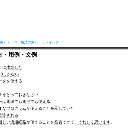
索引トップ
用語の索引
ランキング
方・用例・文例
うに
改造した
20
しかない
ータ
を使える
金
を
とっておき
なさい
ー
は
電源
でも
電池
でも使える
まな
プログラム
が使えることを
示して
いた
推測される
新し
い
流通経路
が使えることを
発表
できて、
うれしく
思います
。