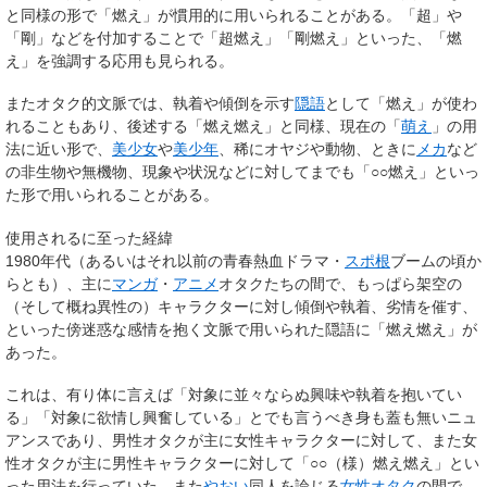
と同様の形で「燃え」が慣用的に用いられることがある。「超」や
「剛」などを付加することで「超燃え」「剛燃え」といった、「燃
え」を強調する応用も見られる。
またオタク的文脈では、執着や傾倒を示す
隠語
として「燃え」が使わ
れることもあり、後述する「燃え燃え」と同様、現在の「
萌え
」の用
法に近い形で、
美少女
や
美少年
、稀にオヤジや動物、ときに
メカ
など
の非生物や無機物、現象や状況などに対してまでも「○○燃え」といっ
た形で用いられることがある。
使用されるに至った経緯
1980年代（あるいはそれ以前の青春熱血ドラマ・
スポ根
ブームの頃か
らとも）、主に
マンガ
・
アニメ
オタクたちの間で、もっぱら架空の
（そして概ね異性の）キャラクターに対し傾倒や執着、劣情を催す、
といった傍迷惑な感情を抱く文脈で用いられた隠語に「燃え燃え」が
あった。
これは、有り体に言えば「対象に並々ならぬ興味や執着を抱いてい
る」「対象に欲情し興奮している」とでも言うべき身も蓋も無いニュ
アンスであり、男性オタクが主に女性キャラクターに対して、また女
性オタクが主に男性キャラクターに対して「○○（様）燃え燃え」とい
った用法を行っていた。また
やおい
同人を論じる
女性オタク
の間で