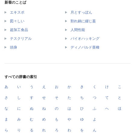
新着のことば
エキスポ
月とすっぽん
図々しい
割れ鍋に綴じ蓋
超加工食品
人間性能
テスクリアル
バイオハッキング
頭身
ディノバルド亜種
すべての辞書の索引
あ
い
う
え
お
か
き
く
け
こ
さ
し
す
せ
そ
た
ち
つ
て
と
な
に
ぬ
ね
の
は
ひ
ふ
へ
ほ
ま
み
む
め
も
や
ゆ
よ
ら
り
る
れ
ろ
わ
を
ん