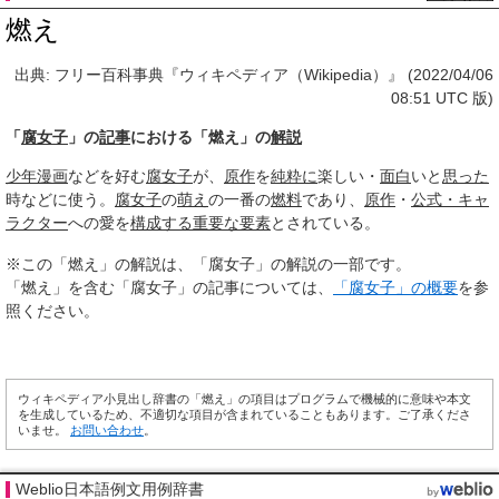
燃え
出典: フリー百科事典『ウィキペディア（Wikipedia）』 (2022/04/06
08:51 UTC 版)
「
腐女子
」の
記事
における「燃え」の
解説
少年漫画
などを好む
腐女子
が、
原作
を
純粋に
楽しい・
面白
いと
思った
時などに使う。
腐女子
の
萌え
の一番の
燃料
であり、
原作
・
公式・キャ
ラクター
への愛を
構成する
重要な要素
とされている。
※この「燃え」の解説は、「腐女子」の解説の一部です。
「燃え」を含む「腐女子」の記事については、
「腐女子」の概要
を参
照ください。
ウィキペディア小見出し辞書の「燃え」の項目はプログラムで機械的に意味や本文
を生成しているため、不適切な項目が含まれていることもあります。ご了承くださ
いませ。
お問い合わせ
。
Weblio日本語例文用例辞書