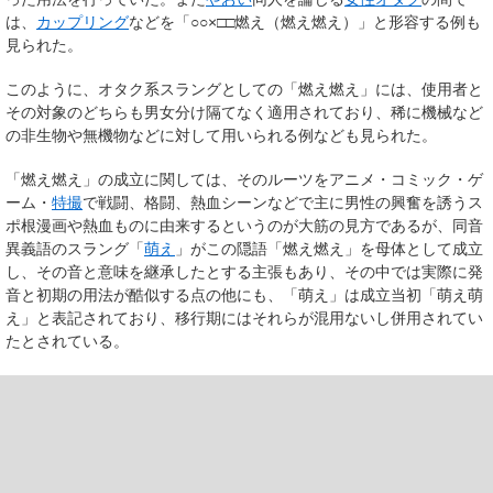
は、
カップリング
などを「○○×□□燃え（燃え燃え）」と形容する例も
見られた。
このように、オタク系スラングとしての「燃え燃え」には、使用者と
その対象のどちらも男女分け隔てなく適用されており、稀に機械など
の非生物や無機物などに対して用いられる例なども見られた。
「燃え燃え」の成立に関しては、そのルーツをアニメ・コミック・ゲ
ーム・
特撮
で戦闘、格闘、熱血シーンなどで主に男性の興奮を誘うス
ポ根漫画や熱血ものに由来するというのが大筋の見方であるが、同音
異義語のスラング「
萌え
」がこの隠語「燃え燃え」を母体として成立
し、その音と意味を継承したとする主張もあり、その中では実際に発
音と初期の用法が酷似する点の他にも、「萌え」は成立当初「萌え萌
え」と表記されており、移行期にはそれらが混用ないし併用されてい
たとされている。