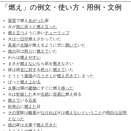
「燃え」の例文・使い方・用例・文例
落雷
で燃え
あがった
家
火が
急に
赤々と
燃え立った
燃え立つ
ように赤い
チューリップ
火は
一日中
燃えさかっていた
真昼
の
太陽
が燃えるように空に
輝いて
いた
彼の
目は
怒り
に
燃えて
いた
わらは
燃えやすい
まきが
燃えない
なら紙を
敷き
なさい
彼は彼
女に
対す
る
怒り
に
燃えて
いた
とうとう
最後
の
ろうそく
が
燃え尽きて
しまった
ぱっと
燃え上がる
火事
は隣の
建物
にすぐに燃え
移った
火は
乾燥した
木や
古紙
に
容易に
燃え移る
燃えて
いる
石炭
好奇心
に
燃えた
目
その実
験は
酸素
が
なければ
火は
燃えない
ということ
の
明白な
証明
となった
彼の
家は
火事
で
燃え尽きた
ろうそく
の
燃えさし