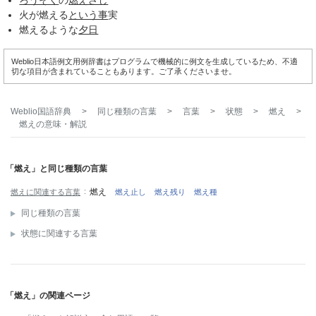
火が燃える
という事
実
燃えるような
夕日
Weblio日本語例文用例辞書はプログラムで機械的に例文を生成しているため、不適
切な項目が含まれていることもあります。ご了承くださいませ。
Weblio国語辞典
>
同じ種類の言葉
>
言葉
>
状態
>
燃え
>
燃え
の意味・解説
「燃え」と同じ種類の言葉
燃え
燃えに関連する言葉
燃え止し
燃え残り
燃え種
同じ種類の言葉
状態に関連する言葉
「燃え」の関連ページ