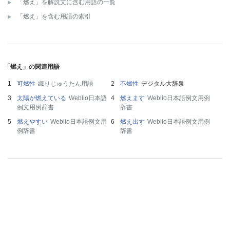
「燃え」を解説文に含む用語の一覧
「燃え」を含む用語の索引
「燃え」の関連用語
可燃性
織りじゅうたん用語
不燃性
デジタル大辞泉
太陽が燃えている
Weblio日本語
燃えます
Weblio日本語例文用例
例文用例辞書
辞書
燃えやすい
Weblio日本語例文用
燃え出す
Weblio日本語例文用例
例辞書
辞書