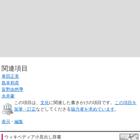
関連項目
車田正美
島本和彦
富野由悠季
永井豪
この項目は、
文化
に関連した
書きかけの項目
です。
この項目を
加筆・訂正
などしてくださる
協力者を求めています
。
表示
編集
ウィキペディア小見出し辞書