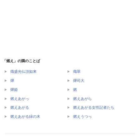
「燃え」の隣のことば
熾盛光仏頂如来
熾翠
燁
燁司大
燁姫
燃
燃えあがっ
燃えあがら
燃えあがる
燃えあがる女性記者たち
燃えあがる緑の木
燃えうつっ