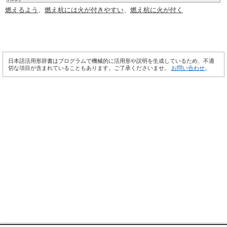
燃えるよう
、
燃え杭には火が付きやすい
、
燃え杭に火が付く
日本語活用形辞書はプログラムで機械的に活用形や説明を生成しているため、不適
切な項目が含まれていることもあります。ご了承くださいませ。
お問い合わせ
。