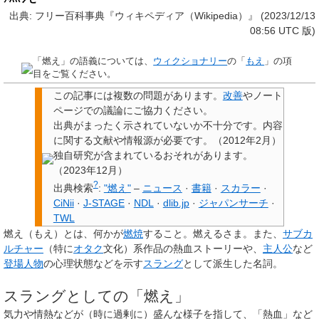
出典: フリー百科事典『ウィキペディア（Wikipedia）』 (2023/12/13
08:56 UTC 版)
「
燃え
」の語義については、
ウィクショナリー
の「
もえ
」の項
目をご覧ください。
この記事には
複数の問題があります
。
改善
やノート
ページでの議論にご協力ください。
出典
がまったく示されていないか不十分です。内容
に関する文献や情報源が必要です。
（
2012年2月
）
独自研究
が含まれているおそれがあります。
（
2023年12月
）
?
出典検索
:
"燃え"
–
ニュース
·
書籍
·
スカラー
·
CiNii
·
J-STAGE
·
NDL
·
dlib.jp
·
ジャパンサーチ
·
TWL
燃え
（もえ）とは、何かが
燃焼
すること。燃えるさま。また、
サブカ
ルチャー
（特に
オタク
文化）系作品の熱血ストーリーや、
主人公
など
登場人物
の心理状態などを示す
スラング
として派生した名詞。
スラングとしての「燃え」
気力や情熱などが（時に過剰に）盛んな様子を指して、「熱血」など