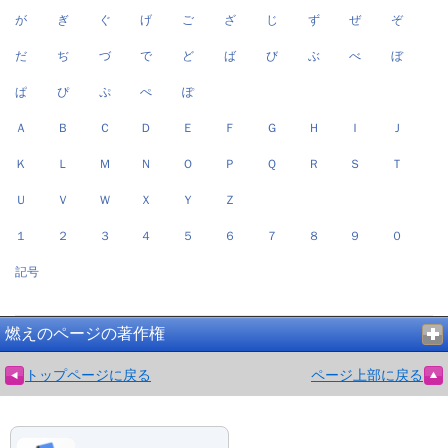
が
ぎ
ぐ
げ
ご
ざ
じ
ず
ぜ
ぞ
だ
ぢ
づ
で
ど
ば
び
ぶ
べ
ぼ
ぱ
ぴ
ぷ
ぺ
ぽ
Ａ
Ｂ
Ｃ
Ｄ
Ｅ
Ｆ
Ｇ
Ｈ
Ｉ
Ｊ
Ｋ
Ｌ
Ｍ
Ｎ
Ｏ
Ｐ
Ｑ
Ｒ
Ｓ
Ｔ
Ｕ
Ｖ
Ｗ
Ｘ
Ｙ
Ｚ
１
２
３
４
５
６
７
８
９
０
記号
燃えのページの著作権
トップページに戻る
ページ上部に戻る