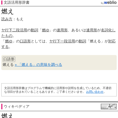
文語活用形辞書
燃え
読み方
：もえ
ヤ行
下二段活用
の
動詞
「
燃ゆ
」の
連用形
、あるいは
連用形
が
名詞化
し
たもの
。
「
燃ゆ
」の
口語形
としては、
ヤ行
下一段活用
の
動詞
「燃える」が
対応
する
。
口語形
燃える
» 「燃える」の意味を調べる
文語活用形辞書はプログラムで機械的に活用形や説明を生成しているため、不適切
な項目が含まれていることもあります。ご了承くださいませ。
お問い合わせ
。
ウィキペディア
燃え