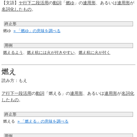
【文語】
ヤ行
下二段活用
の
動詞
「
燃ゆ
」の
連用形
、あるいは
連用形
が
名詞化
したもの
。
終止形
燃ゆ
» 「燃ゆ」の意味を調べる
用例
燃えるよう
、
燃え杭には火が付きやすい
、
燃え杭に火が付く
燃え
読み方：もえ
ア行
下一段活用
の
動詞
「燃える」の
連用形
、あるいは
連用形
が
名詞化
したもの
。
終止形
燃える
» 「燃える」の意味を調べる
用例