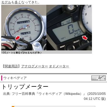
モデル
も
多く
なってきた。
【
関連用語
】
アナログメーター
オドメーター
ウィキペディア
トリップメーター
出典: フリー百科事典『ウィキペディア（Wikipedia）』 (2025/10/05
04:12 UTC 版)