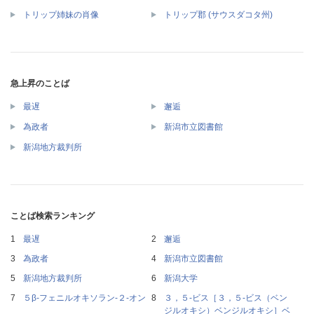
トリップ姉妹の肖像
トリップ郡 (サウスダコタ州)
急上昇のことば
最遅
邂逅
為政者
新潟市立図書館
新潟地方裁判所
ことば検索ランキング
最遅
邂逅
為政者
新潟市立図書館
新潟地方裁判所
新潟大学
５β‐フェニルオキソラン‐２‐オン
３，５‐ビス［３，５‐ビス（ベン
ジルオキシ）ベンジルオキシ］ベ