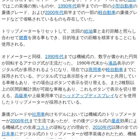
ではこの装備の無いものや、
1990年代
前半までの一部の
小型自動車
の
廉価グレード、および
2000年代
前半までの一部の
軽自動車
の廉価グレ
ードなどで省略されているものも存在していた。
トリップメーターをリセットして、次回の
給油
量と走行距離と照らし
合わせて
燃費
を測る事もでき、目的地までの距離を積算することにも
使用される。
オドメーターと同様、
1990年代
までは機械式の、数字が書かれた円筒
が回転する
アナログ式
が主流だった。 1990年代末から
液晶
表示の
デ
ジタル式
が多用されるようになり、現在では
商用車
や
軽自動車
までに
採用されている。デジタル式では表示部をオドメーターと共用してい
る車種もあり、その場合はボタンで表示を切り替える。また2種類以
上の区間距離計測が可能な車種もあり、これもボタンで表示を切り替
える。
高級車
や上級乗用車では
ヘッドアップディスプレイ
などを使用
したトリップメーターが採用されている。
廉価グレードや
社用車
向けモデルにおいては機械式のトリップメータ
ーが
2000年代
まで主流であったが、その後デジタル式の
量産
効果によ
る機械式との生産
コスト
の逆転などの理由で、
2010年代
以降の全ての
日本車
にデジタル式のトリップメーターが標準装備されたため、機械