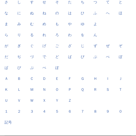
さ
し
す
せ
そ
た
ち
つ
て
と
な
に
ぬ
ね
の
は
ひ
ふ
へ
ほ
ま
み
む
め
も
や
ゆ
よ
ら
り
る
れ
ろ
わ
を
ん
が
ぎ
ぐ
げ
ご
ざ
じ
ず
ぜ
ぞ
だ
ぢ
づ
で
ど
ば
び
ぶ
べ
ぼ
ぱ
ぴ
ぷ
ぺ
ぽ
Ａ
Ｂ
Ｃ
Ｄ
Ｅ
Ｆ
Ｇ
Ｈ
Ｉ
Ｊ
Ｋ
Ｌ
Ｍ
Ｎ
Ｏ
Ｐ
Ｑ
Ｒ
Ｓ
Ｔ
Ｕ
Ｖ
Ｗ
Ｘ
Ｙ
Ｚ
１
２
３
４
５
６
７
８
９
０
記号