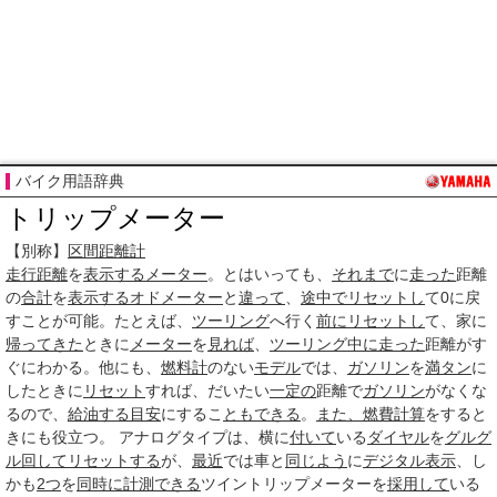
バイク用語辞典
トリップメーター
【別称】
区間距離計
走行距離
を
表示する
メーター
。とはいっても、
それまで
に
走った
距離
の
合計
を
表示する
オドメーター
と
違って
、
途中で
リセットし
て0に戻
すことが可能。たとえば、
ツーリング
へ行く
前に
リセットし
て、家に
帰ってきた
ときに
メーター
を
見れば
、
ツーリング
中に
走った
距離がす
ぐにわかる。他にも、
燃料計
のない
モデル
では、
ガソリン
を
満タン
に
したときに
リセット
すれば、だいたい
一定の
距離で
ガソリン
がなくな
るので、
給油する
目安
にするこ
ともできる
。
また、
燃費
計算
をすると
きにも役立つ。 アナログタイプは、横に
付いて
いる
ダイヤル
を
グルグ
ル
回して
リセットする
が、
最近
では車と
同じよう
に
デジタル表示
、し
かも
2つ
を
同時に
計測できる
ツイントリップメーターを
採用して
いる