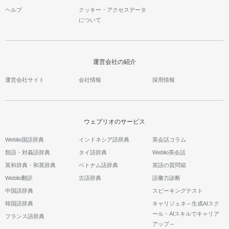
ヘルプ
クッキー・アクセスデータ
について
運営会社の紹介
運営会社サイト
会社情報
採用情報
ウェブリオのサービス
Weblio国語辞典
インドネシア語辞典
英会話コラム
類語・対義語辞典
タイ語辞典
Weblio英会話
英和辞典・和英辞典
ベトナム語辞典
英語の質問箱
Weblio翻訳
古語辞典
語彙力診断
中国語辞典
スピーキングテスト
韓国語辞典
キャリジェネ～生成AIスク
ール・AIスキルでキャリア
フランス語辞典
アップ～