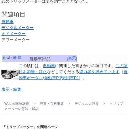
式のトリップメーターは姿を消すこととなった。
関連項目
自動車
デジタルメーター
オドメーター
アワーメーター
表
話
編
歴
[
表示
]
自動車部品
この項目は、
自動車
に関連した
書きかけの項目
です。
この項
目を加筆・訂正
などしてくださる
協力者を求めています
（
自
動車ポータル
/
自動車PJ
/
乗用車PJ
）。
表示
編集
Weblio国語辞典
>
辞書・百科事典
>
デジタル大辞泉
>
トリップ
メーター
の意味・解説
「トリップメーター」の関連ページ