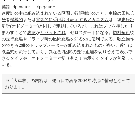
trip meter
；
trip gauge
英語
速度計
の
中に
組み込まれ
ている
区間
走行距離計
のこと。車輸の
回転
信
号
を
機械的
または
電気的に
受け取り
表示する
メカニズム
は、総
走行距
離計
(
オドメーター
)と同じで
連動して
いるが、これは
ノブ
を
押した
り
まわすことで
表示
が
リセットされ
、ゼロスタートになる。
燃料補給
後
の
走行距離
や
ドライブ
時の
区間
距離を知るのに便利である。
独立
操作
のできる
2組
のトリップメーターが
組み込まれ
たものが多い。
近年
は
液晶式
が
流行して
おり、
異な
る
2区
間の
走行距離
を
切り替えて
表示で
きる
タイプ
や、
オドメーター
と
切り替えて
表示する
タイプ
が
普及して
いる。
※「大車林」の内容は、発行日である2004年時点の情報となって
おります。