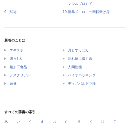
ンジルブロミド
黙祷
新島式コロニー回転受け身
新着のことば
エキスポ
月とすっぽん
図々しい
割れ鍋に綴じ蓋
超加工食品
人間性能
テスクリアル
バイオハッキング
頭身
ディノバルド亜種
すべての辞書の索引
あ
い
う
え
お
か
き
く
け
こ