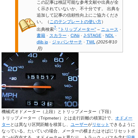
この記事は検証可能な参考文献や出典が全
く示されていないか、不十分です。
出典を
追加して記事の信頼性向上にご協力くださ
い。
（
このテンプレートの使い方
）
?
出典検索
:
"トリップメーター"
–
ニュース
·
書籍
·
スカラー
·
CiNii
·
J-STAGE
·
NDL
·
dlib.jp
·
ジャパンサーチ
·
TWL
(
2025年10
月
)
機械式オドメーター（上段）とトリップメーター（下段）
トリップメーター
（Tripmeter）とは走行距離の積算計で、
オドメー
ター
とは異なり区間距離を積算し、
ユーザー
が
リセット
できるように
なっている。たいていの場合、メーターの横またはそばにリセットボ
タンが存在する。オドメーターと異なり、トラック・バスを含む
旧車