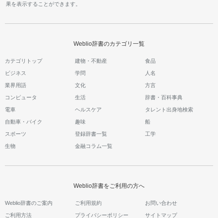
果を表示することができます。
Weblio辞書のカテゴリ一覧
カテゴリトップ
建物・不動産
食品
ビジネス
学問
人名
業界用語
文化
方言
コンピュータ
生活
辞書・百科事典
電車
ヘルスケア
タレント出身地検索
自動車・バイク
趣味
船
スポーツ
登録辞書一覧
工学
生物
金融コラム一覧
Weblio辞書をご利用の方へ
Weblio辞書のご案内
ご利用規約
お問い合わせ
ご利用方法
プライバシーポリシー
サイトマップ