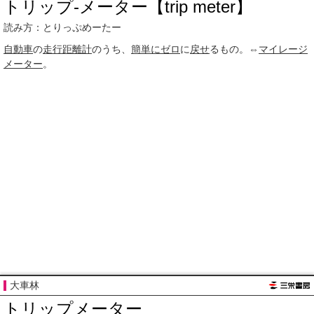
トリップ‐メーター【trip meter】
読み方：とりっぷめーたー
自動車
の
走行距離計
のうち、
簡単に
ゼロ
に
戻せ
るもの。⇔
マイレージ
メーター
。
大車林
トリップメーター