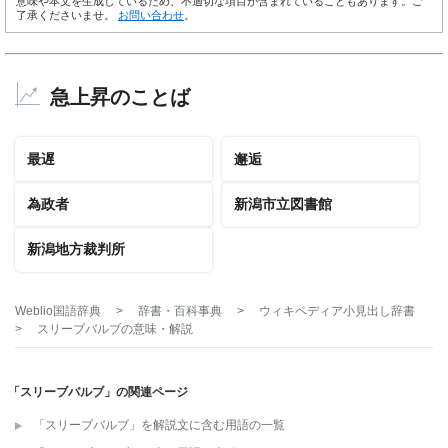
意味や本文を生成しているため、不適切な項目が含まれていることもあります。ご
了承くださいませ。
お問い合わせ
。
急上昇のことば
最遅
邂逅
為政者
新潟市立図書館
新潟地方裁判所
Weblio国語辞典
>
辞書・百科事典
>
ウィキペディア小見出し辞書
>
スリーブバルブ
の意味・解説
「スリーブバルブ」の関連ページ
「スリーブバルブ」を解説文に含む用語の一覧