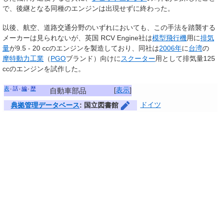
で、後継となる同種のエンジンは出現せずに終わった。
以後、航空、道路交通分野のいずれにおいても、この手法を踏襲する
メーカーは見られないが、英国 RCV Engine社は
模型飛行機
用に
排気
量
が9.5 - 20 ccのエンジンを製造しており、同社は
2006年
に
台湾
の
摩特動力工業
（
PGO
ブランド）向けに
スクーター
用として排気量125
ccのエンジンを試作した。
表
話
編
歴
[
表示
]
自動車部品
ドイツ
典拠管理データベース
: 国立図書館