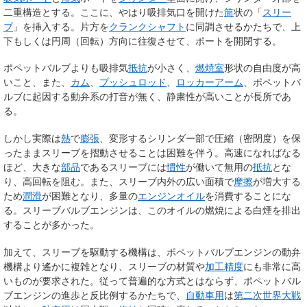
二重構造とする。ここに、やはり吸排気口を開けた
筒
状の「
スリー
ブ
」を挿入する。片方を
クランクシャフト
に同調させるかたちで、上
下もしくは円周（回転）方向に往復させて、ポートを開閉する。
ポペットバルブよりも吸排気
抵抗
が小さく、
燃焼室
形状の自由度が高
いこと、また、
カム
、
プッシュロッド
、
ロッカーアーム
、ポペットバ
ルブに起因する動弁系の打音が無く、静粛性が高いことが長所であ
る。
しかし実際は
熱
で
膨張
、変形するシリンダー部で圧縮（密閉度）を保
ったままスリーブを摺動させることは困難を伴う。高速になればなる
ほど、大きな
部品
であるスリーブには
慣性
が働いて無用の
抵抗
とな
り、高回転を阻む。また、スリーブ内外の広い面積で
摩擦
が増大する
ため
潤滑
が困難となり、多量の
エンジンオイル
を消費することにな
る。スリーブバルブエンジンは、このオイルの燃焼による白煙を排出
することが多かった。
加えて、スリーブを駆動する機構は、ポペットバルブエンジンの動弁
機構より遙かに複雑となり、スリーブの材質や
加工
精度
にも非常に高
いものが要求された。従って普遍的な方式とはならず、ポペットバル
ブエンジンの進歩と反比例するかたちで、
自動車用
は
第二次世界大戦