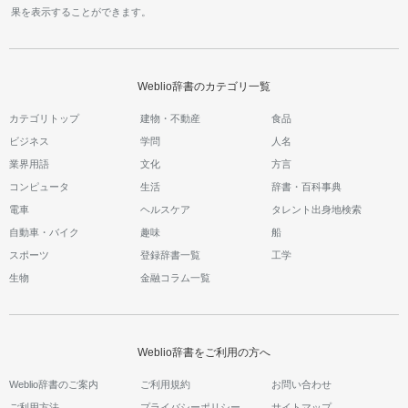
果を表示することができます。
Weblio辞書のカテゴリ一覧
カテゴリトップ
建物・不動産
食品
ビジネス
学問
人名
業界用語
文化
方言
コンピュータ
生活
辞書・百科事典
電車
ヘルスケア
タレント出身地検索
自動車・バイク
趣味
船
スポーツ
登録辞書一覧
工学
生物
金融コラム一覧
Weblio辞書をご利用の方へ
Weblio辞書のご案内
ご利用規約
お問い合わせ
ご利用方法
プライバシーポリシー
サイトマップ