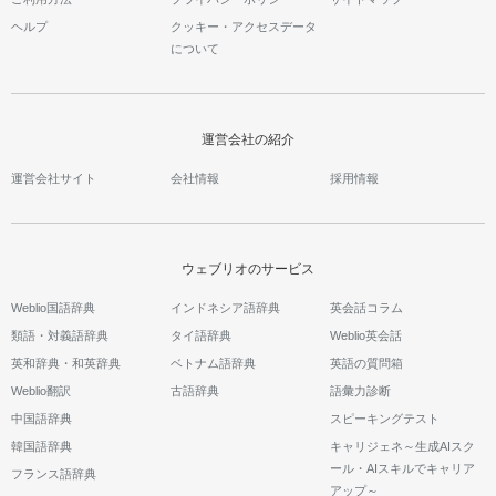
ヘルプ
クッキー・アクセスデータ
について
運営会社の紹介
運営会社サイト
会社情報
採用情報
ウェブリオのサービス
Weblio国語辞典
インドネシア語辞典
英会話コラム
類語・対義語辞典
タイ語辞典
Weblio英会話
英和辞典・和英辞典
ベトナム語辞典
英語の質問箱
Weblio翻訳
古語辞典
語彙力診断
中国語辞典
スピーキングテスト
韓国語辞典
キャリジェネ～生成AIスク
ール・AIスキルでキャリア
フランス語辞典
アップ～