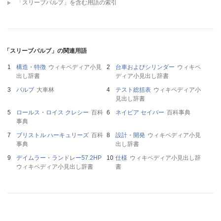
「スリーブバルブ」を含む用語の索引
「スリーブバルブ」の関連用語
構造・特徴
ウィキペディア小見
台車およびシリンダー
ウィキペ
出し辞書
ディア小見出し辞書
バルブ
大車林
テスト総括表
ウィキペディア小
見出し辞書
ロールス・ロイス クレシー
百科
ネイピア セイバー
百科事典
事典
ブリストル ハーキュリーズ
百科
設計・開発
ウィキペディア小見
事典
出し辞書
デイムラー・ランドレー57.2HP
仕様
ウィキペディア小見出し辞
ウィキペディア小見出し辞書
書