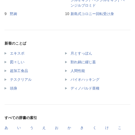
ンジルブロミド
黙祷
新島式コロニー回転受け身
新着のことば
エキスポ
月とすっぽん
図々しい
割れ鍋に綴じ蓋
超加工食品
人間性能
テスクリアル
バイオハッキング
頭身
ディノバルド亜種
すべての辞書の索引
あ
い
う
え
お
か
き
く
け
こ