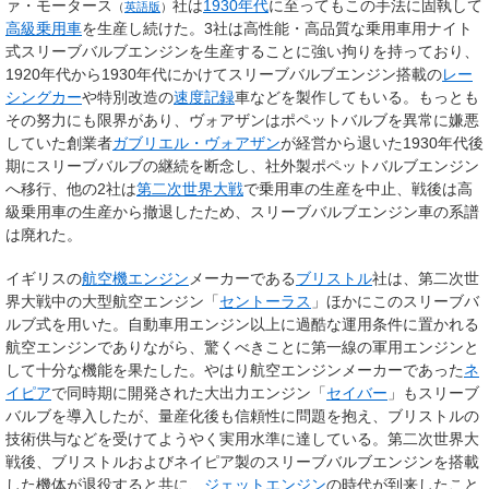
ァ・モータース
社は
1930年代
に至ってもこの手法に固執して
（
英語版
）
高級乗用車
を生産し続けた。3社は高性能・高品質な乗用車用ナイト
式スリーブバルブエンジンを生産することに強い拘りを持っており、
1920年代から1930年代にかけてスリーブバルブエンジン搭載の
レー
シングカー
や特別改造の
速度記録
車などを製作してもいる。もっとも
その努力にも限界があり、ヴォアザンはポペットバルブを異常に嫌悪
していた創業者
ガブリエル・ヴォアザン
が経営から退いた1930年代後
期にスリーブバルブの継続を断念し、社外製ポペットバルブエンジン
へ移行、他の2社は
第二次世界大戦
で乗用車の生産を中止、戦後は高
級乗用車の生産から撤退したため、スリーブバルブエンジン車の系譜
は廃れた。
イギリスの
航空機エンジン
メーカーである
ブリストル
社は、第二次世
界大戦中の大型航空エンジン「
セントーラス
」ほかにこのスリーブバ
ルブ式を用いた。自動車用エンジン以上に過酷な運用条件に置かれる
航空エンジンでありながら、驚くべきことに第一線の軍用エンジンと
して十分な機能を果たした。やはり航空エンジンメーカーであった
ネ
イピア
で同時期に開発された大出力エンジン「
セイバー
」もスリーブ
バルブを導入したが、量産化後も信頼性に問題を抱え、ブリストルの
技術供与などを受けてようやく実用水準に達している。第二次世界大
戦後、ブリストルおよびネイピア製のスリーブバルブエンジンを搭載
した機体が退役すると共に、
ジェットエンジン
の時代が到来したこと