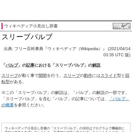
ウィキペディア小見出し辞書
スリーブバルブ
出典: フリー百科事典『ウィキペディア（Wikipedia）』 (2021/04/14
03:35 UTC 版)
「
バルブ
」の
記事
における「スリーブバルブ」の
解説
スリーブ
が動く事で
開閉
を行う。
スリーブ
の
動作
には
スライド
型と
回
転型
がある。
※この「スリーブバルブ」の解説は、「バルブ」の解説の一部です。
「スリーブバルブ」を含む「バルブ」の記事については、
「バルブ」
の概要
を参照ください。
ウィキペディア小見出し辞書の「スリーブバルブ」の項目はプログラムで機械的に