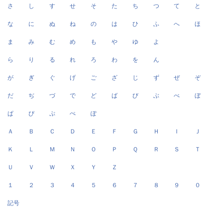
さ
し
す
せ
そ
た
ち
つ
て
と
な
に
ぬ
ね
の
は
ひ
ふ
へ
ほ
ま
み
む
め
も
や
ゆ
よ
ら
り
る
れ
ろ
わ
を
ん
が
ぎ
ぐ
げ
ご
ざ
じ
ず
ぜ
ぞ
だ
ぢ
づ
で
ど
ば
び
ぶ
べ
ぼ
ぱ
ぴ
ぷ
ぺ
ぽ
Ａ
Ｂ
Ｃ
Ｄ
Ｅ
Ｆ
Ｇ
Ｈ
Ｉ
Ｊ
Ｋ
Ｌ
Ｍ
Ｎ
Ｏ
Ｐ
Ｑ
Ｒ
Ｓ
Ｔ
Ｕ
Ｖ
Ｗ
Ｘ
Ｙ
Ｚ
１
２
３
４
５
６
７
８
９
０
記号