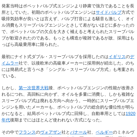
発案当時はポペットバルブ式エンジンより静粛で強力であることを長
所としていた。初期のポペットバルブエンジンは
サイドバルブ
方式で
吸排気効率が良いとは言えず、バルブ打音による騒音も激しく、オイ
ル消費もスリーブバルブエンジンとさして差がないほどに多かったの
で、ポペットバルブの欠点を大きく補えると考えられたスリーブバル
ブが歓迎されたのである。もっとも構造が複雑であるが故、採用はも
っぱら高級乗用車に限られた。
最初にナイト式ダブル・スリーブバルブを採用したのは
イギリス
の
デ
イムラー
社で、以後欧米の高級車メーカーに採用例が続出した。のち
には簡易式と言うべき「シングル・スリーブバルブ方式」も考案され
ている。
しかし、
第一次世界大戦
後、ポペットバルブエンジンの性能が改善さ
れるにつれ、高回転に向かず、オイルを多量に消費し、しかも複雑な
スリーブバルブ式は廃れる方向へ向かう。一時的にスリーブバルブエ
ンジンを用いたメーカーも、ポペットバルブの総合的な優位性が明ら
かになると、結局ポペットバルブ式に回帰し、自動車用としては
1920
年代
後期までにはほとんど使われない方式になった。
その中で
フランス
の
ヴォアザン
社と
パナール
社、
ベルギー
の
ミネルヴ