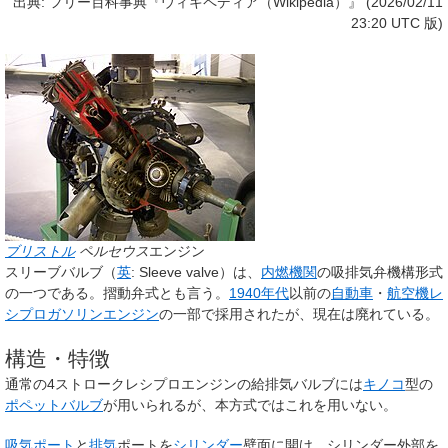
出典: フリー百科事典『ウィキペディア（Wikipedia）』 (2026/02/11
23:20 UTC 版)
ブリストル
ペルセウス
エンジン
スリーブバルブ
（
英
:
Sleeve valve
）は、
内燃機関
の吸排気弁機構形式
の一つである。
摺動弁式
とも言う。
1940年代
以前の
自動車
・
航空機
レ
シプロ
ガソリンエンジン
の一部で採用されたが、現在は廃れている。
構造・特徴
通常の4ストロークレシプロエンジンの給排気バルブには
キノコ
型の
ポペットバルブ
が用いられるが、本方式ではこれを用いない。
吸気
ポート
と
排気
ポートを
シリンダー
壁面に開け、シリンダー外部を