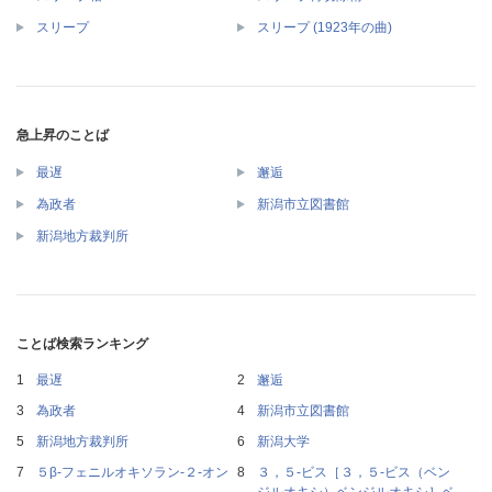
スリープ
スリープ (1923年の曲)
急上昇のことば
最遅
邂逅
為政者
新潟市立図書館
新潟地方裁判所
ことば検索ランキング
最遅
邂逅
為政者
新潟市立図書館
新潟地方裁判所
新潟大学
５β‐フェニルオキソラン‐２‐オン
３，５‐ビス［３，５‐ビス（ベン
ジルオキシ）ベンジルオキシ］ベ