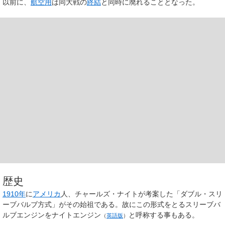
以前に、
航空用
は同大戦の
終結
と同時に廃れることとなった。
歴史
1910年
に
アメリカ
人、チャールズ・ナイトが考案した「ダブル・スリ
ーブバルブ方式」がその始祖である。故にこの形式をとるスリーブバ
ルブエンジンを
ナイトエンジン
と呼称する事もある。
（
英語版
）