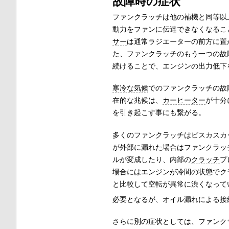
故障時の症状
ファンクラッチは他の補機と同等以
動力をファンに伝達できなくなるこ
サー
は通常ラジエーターの前方に置
た、ファンクラッチのもう一つの故
続けることで、エンジンの出力低下
寒冷な気候
でのファンクラッチの故
在的な兆候は、
カーヒーター
が十分
を引き起こす事にも繋がる。
多くのファンクラッチはビスカスカ
が外部に漏れた場合はファンクラッ
ルが変成したり、内部の
クラッチ
プ
場合にはエンジンが冷間の状態でク
と比較して空転が異常に渋くなって
必要となるが、オイル漏れによる接
さらに別の症状としては、ファンク