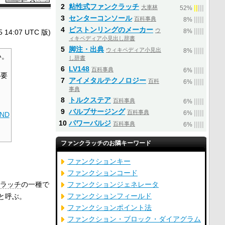
2
粘性式ファンクラッチ
大車林
|
|
|
|
|
52%
3
センターコンソール
百科事典
|
|
|
|
|
8%
4
ピストンリングのメーカー
ウ
|
|
|
|
|
4:07 UTC 版)
8%
ィキペディア小見出し辞書
5
脚注・出典
ウィキペディア小見出
|
|
|
|
|
8%
い。
し辞書
6
LV148
百科事典
|
|
|
|
|
6%
必要
7
アイメタルテクノロジー
百科
|
|
|
|
|
6%
事典
8
トルクステア
百科事典
|
|
|
|
|
6%
9
バルブサージング
百科事典
|
|
|
|
|
6%
ND
10
パワーバルジ
百科事典
|
|
|
|
|
6%
ファンクラッチのお隣キーワード
ファンクションキー
ファンクションコード
ラッチ
の一種で
ファンクションジェネレータ
ファンクションフィールド
と呼ぶ。
ファンクションポイント法
ファンクション・ブロック・ダイアグラム