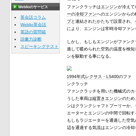
ファンクラッチは
エンジン
が冷えて
Weblioのサービス
ー
の
冷却ファン
へのエンジンからの
英会話コラム
プ
と連結されたかたちで設置され、
Weblio英会話
により、エンジンは常時冷却ファン
英語の質問箱
語彙力診断
しかし、もしもエンジンがファンク
スピーキングテスト
過して暖められた空気の温度を検知
ンを駆動する事になる。
1994
年式
レクサス・LS400
のファ
ンクラッチ
ファンクラッチを用いた機械式のカ
うした車両は
縦置きエンジン
のため
ンはクランクシャフトプーリーか、
エーターとエンジンの中間で回転す
もしもラジエーターを通過した空気
辺を通過する気流はエンジンの冷却