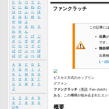
た
ち
つ
て
と
な
に
ぬ
ね
の
ファンクラッチ
は
ひ
ふ
へ
ほ
ま
み
む
め
も
や
ゆ
よ
ら
り
る
れ
ろ
この記事に
わ
を
ん
が
ぎ
ぐ
げ
ご
出典
ざ
じ
ず
ぜ
ぞ
です
だ
ぢ
づ
で
ど
独自
ば
び
ぶ
べ
ぼ
出典
ぱ
ぴ
ぷ
ぺ
ぽ
L
·
dli
Ａ
Ｂ
Ｃ
Ｄ
Ｅ
Ｆ
Ｇ
Ｈ
Ｉ
Ｊ
Ｋ
Ｌ
Ｍ
Ｎ
Ｏ
ビスカス方式のカップリン
Ｐ
Ｑ
Ｒ
Ｓ
Ｔ
グファン
Ｕ
Ｖ
Ｗ
Ｘ
Ｙ
Ｚ
ファンクラッチ
（
英語
:
Fan clutch
）
ある。この機構が組み込まれたエン
１
２
３
４
５
６
７
８
９
０
概要
記号