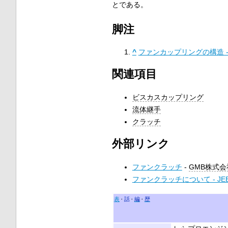
とである。
脚注
^
ファンカップリングの構造 -
関連項目
ビスカスカップリング
流体継手
クラッチ
外部リンク
ファンクラッチ
-
GMB株式会
ファンクラッチについて - JEEP乗
表
話
編
歴