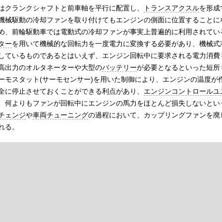
はクランクシャフトと前車軸を平行に配置し、
トランスアクスル
を形成
機械駆動の冷却ファンを取り付けてもエンジンの側面に位置することに
め、前輪駆動車では電動式の冷却ファンが事実上普遍的に利用されてい
ター
を用いて機械的な回転力を一度電力に変換する必要があり、機械式
しているものであるとはいえず、エンジン回転中に要求される電力消費
高出力のオルタネーターや大型の
バッテリー
が必要となるといった短所
ーモスタット(サーモセンサー)を用いた制御により、エンジンの温度が
全に停止させておくことができる利点があり、
エンジンコントロールユ
、何よりもファンが回転中にエンジンの馬力をほとんど損失しないとい
チェンジ
や
車両チューニング
の過程において、カップリングファンを廃
れる。