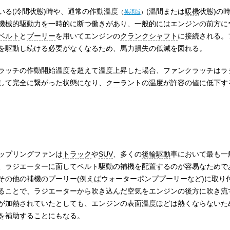
いる(冷間状態)時や、通常の
作動温度
(温間または
暖機
状態)の
（
英語版
）
機械的駆動力を一時的に断つ働きがあり、一般的にはエンジンの前方に
ベルト
と
プーリー
を用いてエンジンの
クランクシャフト
に接続される。
を駆動し続ける必要がなくなるため、馬力損失の低減を図れる。
ラッチの作動開始温度を超えて温度上昇した場合、ファンクラッチはラ
して完全に繋がった状態になり、
クーラント
の温度が許容の値に低下す
ップリングファンは
トラック
や
SUV
、多くの
後輪駆動
車において最も一
、ラジエーターに面してベルト駆動の補機を配置するのが容易なためで
その他の補機のプーリー(例えばウォーターポンププーリーなど)に取り
ることで、ラジエーターから吹き込んだ空気をエンジンの後方に吹き流
が加熱されていたとしても、エンジンの表面温度ほどは熱くならないた
を補助することにもなる。