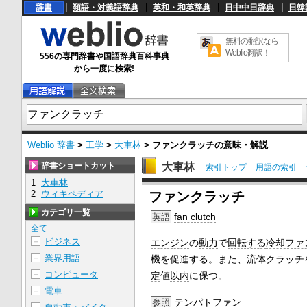
辞書
類語・対義語辞典
英和・和英辞典
日中中日辞典
日韓
無料の翻訳なら
Weblio翻訳！
556の専門辞書や国語辞典百科事典
から一度に検索!
Weblio 辞書
>
工学
>
大車林
>
ファンクラッチ
の意味・解説
辞書ショートカット
大車林
索引トップ
用語の索引
1
大車林
U
2
ウィキペディア
ファンクラッチ
n
m
カテゴリ一覧
fan clutch
英語
u
t
全て
e
ビジネス
＋
エンジン
の
動力
で
回転する
冷却ファ
業界用語
＋
機
を
促進する
。
また、
流体クラッチ
コンピュータ
＋
定
値
以内
に保つ。
電車
＋
テンパトファン
参照