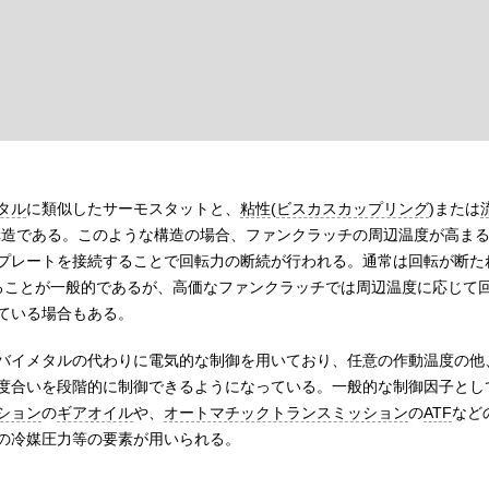
タル
に類似したサーモスタットと、
粘性
(
ビスカスカップリング
)または
構造である。このような構造の場合、ファンクラッチの周辺温度が高ま
プレートを接続することで回転力の断続が行われる。通常は回転が断た
ることが一般的であるが、高価なファンクラッチでは周辺温度に応じて
ている場合もある。
バイメタルの代わりに電気的な制御を用いており、任意の作動温度の他
度合いを段階的に制御できるようになっている。一般的な制御因子とし
ション
の
ギアオイル
や、
オートマチックトランスミッション
の
ATF
など
の冷媒圧力等の要素が用いられる。