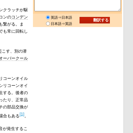
ンクラッチが駆
コンの
コンデン
英語⇒日本語
も繋がる。ま
日本語⇒英語
でも常に回転し
起こす、別の潜
オーバークール
リコーンオイル
シリコーンオイ
生する。後者の
ったり、正常品
チの部品交換が
[1]
場合もある
。
音が発生するこ