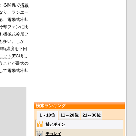
する関係で
横置
なり、ラジエー
る。電動式冷却
冷却ファンに比
も機械式冷却フ
も多い。しか
作動温度を下回
ニット
(ECU)に
うことが最大の
して電動式冷却
検索ランキング
1～10位
11～20位
21～30位
姉とボイン
チョレイ