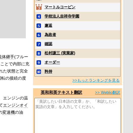
マートルコービン
学校法人吉祥寺学園
邂逅
為政者
確認
松村謙三 (実業家)
流体継手
(フルー
オーダー
ることで内部に充
れた状態と完全
矜持
回転の接続の度
>>もっとランキングを見る
英和和英テキスト翻訳
>> Weblio翻訳
、エンジンの温
て
エンジンオイ
の
変速機
の油