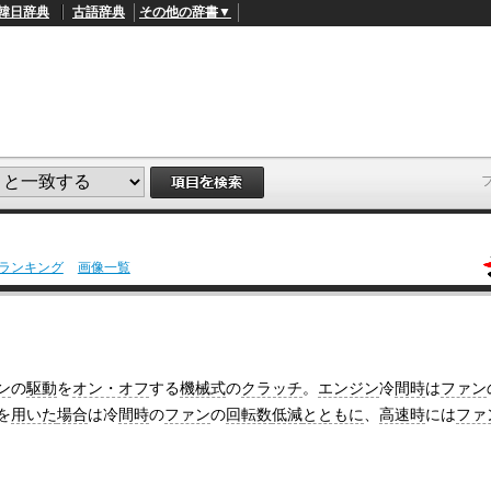
韓日辞典
古語辞典
その他の辞書▼
ランキング
画像一覧
L
/
o
a
d
e
d
:
ン
の
駆動
を
オン・オフ
する
機械式
の
クラッチ
。
エンジン
冷
間時
は
ファン
4
を
用いた
場合
は冷
間時
の
ファン
の
回転数
低減
とともに
、
高速時
には
ファ
5
.
3
3
%