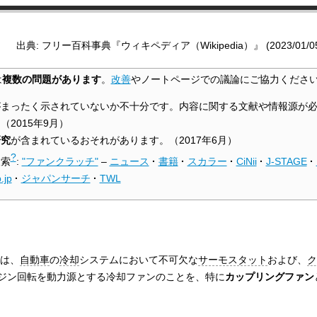
出典: フリー百科事典『ウィキペディア（Wikipedia）』 (2023/01/05 1
は
複数の問題があります
。
改善
やノートページでの議論にご協力くださ
がまったく示されていないか不十分です。内容に関する文献や情報源が
。
（
2015年9月
）
研究
が含まれているおそれがあります。
（
2017年6月
）
?
検索
:
"ファンクラッチ"
–
ニュース
·
書籍
·
スカラー
·
CiNii
·
J-STAGE
·
b.jp
·
ジャパンサーチ
·
TWL
は、
自動車
の
冷却
システムにおいて不可欠な
サーモスタット
および、
ク
ジン回転を動力源とする冷却ファンのことを、特に
カップリングファン