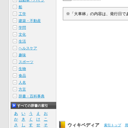
自動車・バイク
＋
船
＋
※「大車林」の内容は、発行日であ
工学
＋
建築・不動産
＋
学問
＋
文化
＋
生活
＋
ヘルスケア
＋
趣味
＋
スポーツ
＋
生物
＋
食品
＋
人名
＋
方言
＋
辞書・百科事典
＋
すべての辞書の索引
あ
い
う
え
お
か
き
く
け
こ
さ
し
す
せ
そ
ウィキペディア
索引トップ