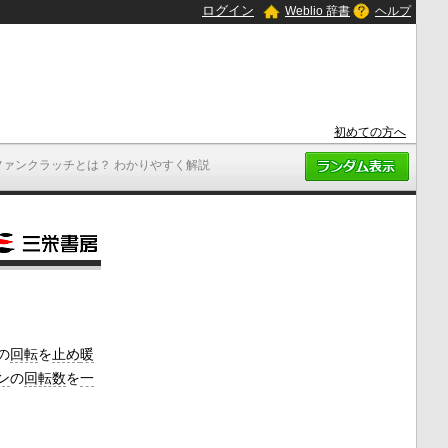
ログイン
Weblio 辞書
ヘルプ
初めての方へ
ファンクラッチとは？ わかりやすく解説
の
回転
を
止め
暖
ン
の
回転数
を
一