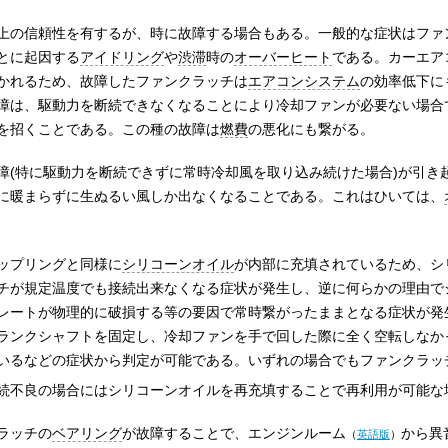
上の信頼性を有するが、時に故障する場合もある。一般的な症状はファ
とに起因する
アイドリング
や
渋滞
時の
オーバーヒート
である。カーエア
かれるため、故障したファンクラッチは
エアコンシステム
の効率低下に
障は、駆動力を断続できなくなることにより冷却ファンが必要ない場合
を招くことである。この種の故障は
燃費
の悪化にも繋がる。
障(特に駆動力を断続できずに常時冷却風を取り込み続けた場合)が引き
に暖まらずに生ぬるい風しか出なくなることである。これはひいては、
ップリングと同様に
シリコーンオイル
が内部に充填されているため、シ
チが規定温度でも接続出来なくなる症状が発生し、逆に何らかの理由で
レートが物理的に破損する等の要因で常時繋がったままとなる症状が発
ランクシャフトを固定し、冷却ファンを手で回した際に全く空転しなか
いるなどの症状から判定が可能である。いずれの場合でもファンクラッ
続不良の場合にはシリコーンオイルを再充填することで再利用が可能な
ラッチの
ベアリング
が故障することで、
エンジンルーム
から異
（
英語版
）