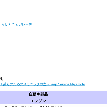
 ＡＬＰＹ'ｓガレーヂ
社
りのためのメカニック教室 - Jeep Service Miyamoto
自動車部品
エンジン