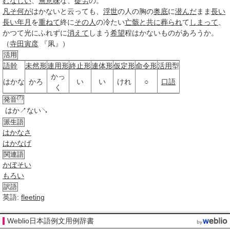
むなしい
、
無意味
な、
徒労
の。
凡そ
何が
はかない
と云っても、
浮世
の人の胸の
奥底
に
潜んだ
まま
長い
長い
年月
を
重ねて
終に
その人
の冷たい
亡骸
と共に
葬られ
て
しまって
、
かつて光にふれずに
消えて
しまう
希望
程
はかない
ものがあろうか。
（
寺田寅彦
『凩』）
活用
語幹
未然形
連用形
終止形
連体形
仮定形
命令形
活用
型
かっ
はかな
かろ
い
い
けれ
○
口語
く
(?)
発音
はか↗ない↘
派生語
はかなさ
はかなげ
関連語
かぼそい
もろい
訳語
英語:
fleeting
Weblio日本語例文用例辞書