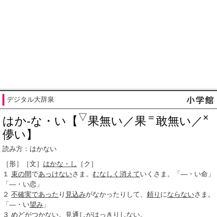
デジタル大辞泉
▽
＝
×
はか‐な・い【
果無い／果
敢無い／
儚い】
読み方：はかない
［形］
［文］
はかな・し
［ク］
１
束の間
で
あっけない
さま。
むなしく
消えて
いくさま。「―・い命」
「―・い恋」
２
不確実
であった
り
見込み
がなかったりして、
頼り
に
ならない
さま。
「―・い
望み
」
３
めどが
つかない
。
見通し
が
はっきりしない
。