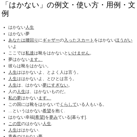
「はかない」の例文・使い方・用例・文
例
はかない
人生
はかない夢
あなたは
腰回り
に
ギャザー
の
入った
スカート
をはかない
ほうがい
いよ
ここでは
私達
は靴をはかないと
いけません
。
夢はかない
ます。
彼らは靴をはかない。
人生
ははかないよ、とよく人は言う。
人生
ははかないよ、とひとは言う。
人生
は、はかない
夢に
すぎない
。
人の
人生
は、はかないものだ。
私の夢
はかない
ます。
この国には靴をはかないで
くらして
いる人もいる。
…というはかない
希望
を抱く.
はかない幸福[
希望
]を
夢み
ている[暮らす].
この世
のはかない
人生
.
人生
ははかない.
青春
のはかない夢.