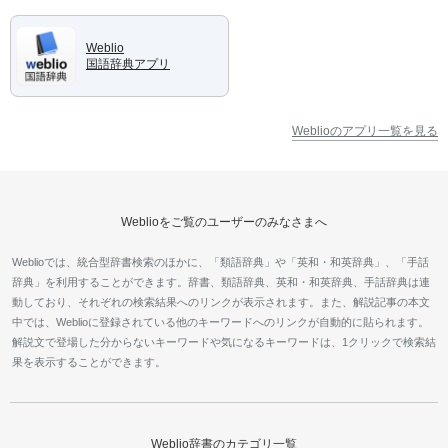
Weblio
国語辞典アプリ
Weblioのアプリ一覧を見る
Weblioをご覧のユーザーのみなさまへ
Weblioでは、統合型辞書検索のほかに、「類語辞典」や「英和・和英辞典」、「手話
辞典」を利用することができます。辞書、類語辞典、英和・和英辞典、手話辞典は連
動しており、それぞれの検索結果へのリンクが表示されます。また、解説記事の本文
中では、Weblioに登録されている他のキーワードへのリンクが自動的に貼られます。
解説文で登場した分からないキーワードや気になるキーワードは、1クリックで検索結
果を表示することができます。
Weblio辞書のカテゴリ一覧