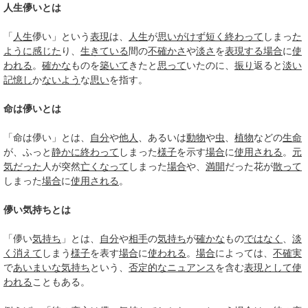
人生儚いとは
「
人生
儚い」という
表現
は、
人生
が
思いがけず
短く
終わって
しまっ
た
ように
感じた
り、
生きている
間の
不確かさ
や
淡さ
を
表現する
場合
に
使
われる
。
確かな
ものを
築いて
きたと
思って
いたのに、
振り
返ると
淡い
記憶し
か
ないよう
な
思い
を指す。
命は儚いとは
「命は儚い」とは、
自分
や
他人
、あるいは
動物
や
虫
、
植物
などの
生命
が、ふっと
静かに
終わって
しまった
様子
を示す
場合
に
使用される
。
元
気だった
人が突然
亡くなって
しまった
場合
や、
満開
だった花が
散って
しまった
場合
に
使用される
。
儚い気持ちとは
「儚い
気持ち
」とは、
自分
や
相手
の
気持ち
が
確かな
もの
ではなく
、
淡
く
消えて
しまう
様子
を表す
場合
に
使われる
。
場合
によっては、
不確実
で
あいまいな
気持ち
という、
否定的な
ニュアンス
を含む
表現として
使
われる
こともある。