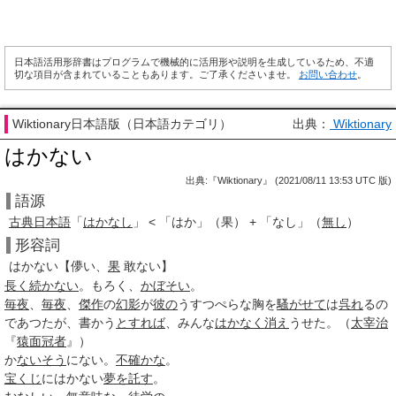
日本語活用形辞書はプログラムで機械的に活用形や説明を生成しているため、不適
切な項目が含まれていることもあります。ご了承くださいませ。
お問い合わせ
。
Wiktionary日本語版（日本語カテゴリ）
出典：
Wiktionary
はかない
出典:『Wiktionary』 (2021/08/11 13:53 UTC 版)
語源
古典日本語
「
はかなし
」 < 「はか」（果） + 「なし」（
無し
）
形容詞
はかない
【
儚
い、
果
敢
ない】
長く
続かない
。もろく、
かぼそい
。
毎夜
、
毎夜
、
傑作
の
幻影
が
彼の
うすつぺらな胸を
騷がせて
は
呉れ
るの
であつたが、書かう
とすれば
、みんな
はかなく
消え
うせた。（
太宰治
『
猿面冠者
』）
か
ないそう
にない。
不確かな
。
宝くじ
にはかない
夢を託す
。