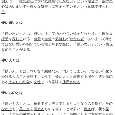
例え
ば、「
彼の
恋心
は儚い
気持ち
で
しかない
」という
場合
は、
彼の
恋
心
はあいまいで
不確かな
気持ち
に留
まってい
るという意味で
使われ
る
。
儚い思いとは
「儚い
思い
」とは、
思い
が
淡く
て
消え
やすい
様子
だったり、
不確かな
様子
を
表して
いる。
自分
で
自分
の
気持ち
が
わからず
、あいまいで確か
ではない
思い
を
抱いて
いる
様子
を表す際に、「儚い
思い
」という
表現
を使う
ことがある
。
儚い人とは
「儚い人」とは、
頼り
なく
繊細な
人・
消えて
し
まいそう
な
淡い
印象
を
受ける人のことを指す。
女性
を「儚い人」と
表現する
場合
、
透明感
の
ある
大人しい
印象
の
女性
という意味で
使用される
。
儚いものとは
「儚いもの」とは、
短命
ですぐ
消えて
しまうようなものを指す。
その
なかで
も、
美しさ
を
湛える
ものを表すことが多い。
例え
ば、花や
花
火
、子どもの
可愛らしさ
といっ
たように
、
時間
とともに
変化する
もの