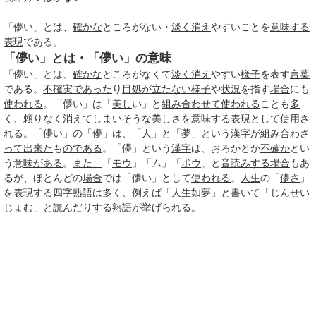
「儚い」とは、
確かな
ところがない・
淡く
消え
やすいことを
意味する
表現
である。
「儚い」とは・「儚い」の意味
「儚い」とは、
確かな
ところがなくて
淡く
消え
やすい
様子
を表す
言葉
である。
不確実
であった
り
目処が立たない
様子
や
状況
を指す
場合
にも
使われる
。「儚い」は「
美し
い」と
組み合わせて
使われる
ことも
多
く
、
頼り
なく
消えて
し
まいそう
な
美しさ
を
意味する
表現として
使用さ
れる
。「儚い」の「儚」は、「人」と
「夢」
という
漢字
が
組み
合わさ
って
出来た
も
のである
。「儚」という
漢字
は、おろかとか
不確か
とい
う意
味がある
。
また、
「
モウ
」「ム」「
ボウ
」と
音読みする
場合
もあ
るが、ほとんどの
場合
では「儚い」として
使われる
。
人生
の「
儚さ
」
を
表現する
四字熟語
は
多く
、
例え
ば「
人生如夢
」
と書
いて「
じんせい
じょむ」と
読んだ
りする
熟語
が
挙げられる
。