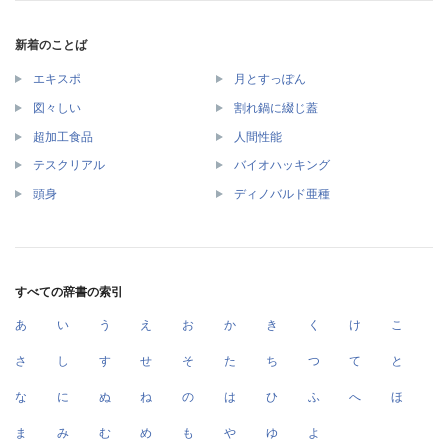
新着のことば
エキスポ
月とすっぽん
図々しい
割れ鍋に綴じ蓋
超加工食品
人間性能
テスクリアル
バイオハッキング
頭身
ディノバルド亜種
すべての辞書の索引
あ
い
う
え
お
か
き
く
け
こ
さ
し
す
せ
そ
た
ち
つ
て
と
な
に
ぬ
ね
の
は
ひ
ふ
へ
ほ
ま
み
む
め
も
や
ゆ
よ