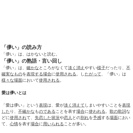
「儚い」の読み方
「儚い」は、はかないと読む。
「儚い」の熟語・言い回し
「儚い」は、
確かな
ところがなくて
淡く
消え
やすい
様子
だったり、
不
確実なもの
を
表現する
場合
に
使用される
。し
たがって
、「儚い」は
様々な
場面
において
使用される
。
愛は儚いとは
「愛は儚い」という
表現
は、愛が
淡く
消えて
しまいやすいことを
表現
した
り、
不確かな
も
のである
ことを表す
場合
に
使われる
。
歌の歌詞
な
どに
使用され
て、
失恋した
状況
や
恋人
との
別れ
を
予感
する
場面
におい
て、
心情
を表す
場合
に
用いられる
ことが多い。