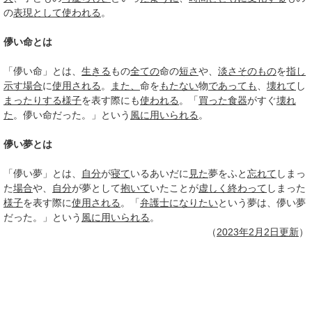
の
表現として
使われる
。
儚い命とは
「儚い命」とは、
生きる
もの
全ての
命の
短さ
や、
淡さ
そのもの
を
指し
示す
場合
に
使用される
。
また、
命を
もたない
物
であっても
、
壊れて
し
まったりする
様子
を表す際にも
使われる
。「
買った
食器
がすぐ
壊れ
た
。儚い命だった。」という
風に
用いられる
。
儚い夢とは
「儚い夢」とは、
自分
が
寝て
いるあいだに
見た
夢をふと
忘れて
しまっ
た
場合
や、
自分
が夢として
抱いて
いたことが
虚しく
終わって
しまった
様子
を表す際に
使用される
。「
弁護士に
なりたい
という夢は、儚い夢
だった。」という
風に
用いられる
。
（
2023年
2月2日
更新
）