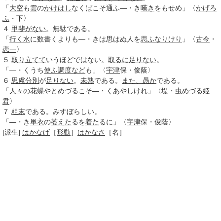
「
大空
も
雲
の
かけはし
なくばこそ通ふ―・き
嘆き
をもせめ」〈
かげろ
ふ
・下〉
４
甲斐がない
。無駄である。
「
行く水
に数書くよりも―・きは思はぬ人を
思ふ
なりけり
」〈
古今
・
恋一
〉
５
取り立てて
いうほどではない。
取るに足りない
。
「―・くうち
使ふ
調度など
も」〈
宇津
保・俊蔭〉
６
思慮分別
が
足りない
。
未熟
である。
また、
愚か
である。
「
人々
の
花蝶
やとめづるこそ―・くあやしけれ」〈堤・
虫めづる姫
君
〉
７
粗末
である。みすぼらしい。
「―・き
単衣
の
萎えた
るを
着た
るに」〈
宇津
保・俊蔭〉
[派生]
はかなげ
［
形動
］
はかなさ
［名］