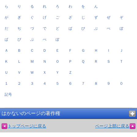
ら
り
る
れ
ろ
わ
を
ん
が
ぎ
ぐ
げ
ご
ざ
じ
ず
ぜ
ぞ
だ
ぢ
づ
で
ど
ば
び
ぶ
べ
ぼ
ぱ
ぴ
ぷ
ぺ
ぽ
Ａ
Ｂ
Ｃ
Ｄ
Ｅ
Ｆ
Ｇ
Ｈ
Ｉ
Ｊ
Ｋ
Ｌ
Ｍ
Ｎ
Ｏ
Ｐ
Ｑ
Ｒ
Ｓ
Ｔ
Ｕ
Ｖ
Ｗ
Ｘ
Ｙ
Ｚ
１
２
３
４
５
６
７
８
９
０
記号
はかないのページの著作権
トップページに戻る
ページ上部に戻る