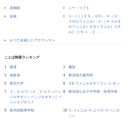
高物師
ニー・リフト
１‐［［（２Ｓ，３Ｒ）‐３‐（２‐
反映
クロロフェニル）‐２‐（４‐フルオ
ロフェニル）オキシラニル］メチ
ル］‐１Ｈ‐１，２，…
かつて在籍したアナウンサー
ことば検索ランキング
最遅
邂逅
為政者
新潟地方裁判所
新潟大学
５β‐フェニルオキソラン‐２‐オン
３，５‐ビス［３，５‐ビス（ベン
新潟清心女子中学校・高等学校
ジルオキシ）ベンジルオキシ］ベ
ンジルブロミド
新潟自動車学校
１‐フェニル‐４‐ニトロ‐３‐ペンタ
ノン