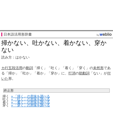
日本語活用形辞書
掃かない、吐かない、着かない、穿か
ない
読み方：はかない
カ行
五段活用
の
動詞
「掃く」「吐く」「着く」「穿く」の
未然形
であ
る「掃か」「吐か」「着か」「穿か」に、
打消
の
助動詞
「ない」が
付
いた
形。
終止形
掃く
» 「掃く」の意味を調べる
吐く
» 「吐く」の意味を調べる
着く
» 「着く」の意味を調べる
穿く
» 「穿く」の意味を調べる