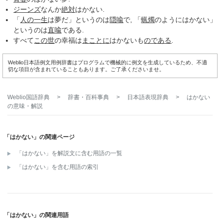
ジーンズ
なんか
絶対
はかない.
「
人の一生
は夢だ」というのは
隠喩
で, 「
蝋燭
のようにはかない」
というのは
直喩
である.
すべて
この世
の幸福は
まことに
はかないも
のである
.
Weblio日本語例文用例辞書はプログラムで機械的に例文を生成しているため、不適
切な項目が含まれていることもあります。ご了承くださいませ。
Weblio国語辞典
>
辞書・百科事典
>
日本語表現辞典
>
はかない
の意味・解説
「はかない」の関連ページ
「はかない」を解説文に含む用語の一覧
「はかない」を含む用語の索引
「はかない」の関連用語