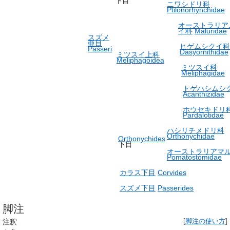
下目
ニワシドリ科
Ptilonorhynchidae
オーストラリア
イ科
Maluridae
スズメ
亜目
ヒゲムシクイ科
Passeri
Dasyornithidae
ミツスイ上科
Meliphagoidea
ミツスイ科
Meliphagidae
トゲハシムシ
Acanthizidae
ホウセキドリ
Pardalotidae
ハシリチメドリ科
Orthonychidae
Orthonychides
下目
オーストラリアマ
Pomatostomidae
カラス下目
Corvides
スズメ下目
Passerides
脚注
注釈
[
脚注の使い方
]