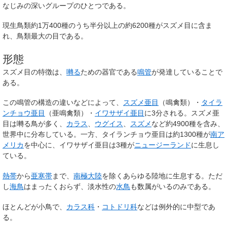
なじみの深いグループのひとつである。
現生鳥類約1万400種のうち半分以上の約6200種がスズメ目に含ま
れ、鳥類最大の目である。
形態
スズメ目の特徴は、
囀る
ための器官である
鳴管
が発達していることで
ある。
この鳴管の構造の違いなどによって、
スズメ亜目
（鳴禽類）・
タイラ
ンチョウ亜目
（亜鳴禽類）・
イワサザイ亜目
に3分される。スズメ亜
目は囀る鳥が多く、
カラス
、
ウグイス
、
スズメ
など約4900種を含み、
世界中に分布している。一方、タイランチョウ亜目は約1300種が
南ア
メリカ
を中心に、イワサザイ亜目は3種が
ニュージーランド
に生息し
ている。
熱帯
から
亜寒帯
まで、
南極大陸
を除くあらゆる陸地に生息する。ただ
し
海鳥
はまったくおらず、淡水性の
水鳥
も数属がいるのみである。
ほとんどが小鳥で、
カラス科
・
コトドリ科
などは例外的に中型であ
る。