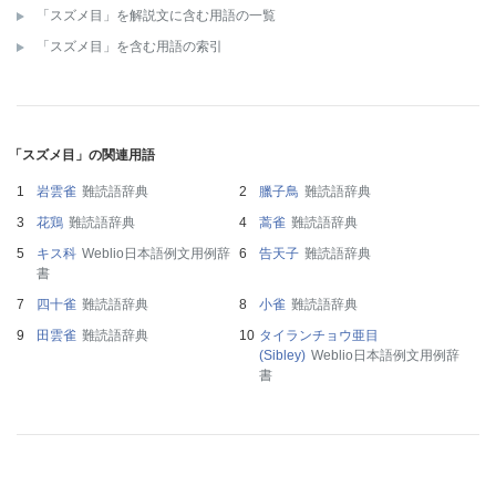
「スズメ目」を解説文に含む用語の一覧
「スズメ目」を含む用語の索引
「スズメ目」の関連用語
岩雲雀
難読語辞典
臘子鳥
難読語辞典
花鶏
難読語辞典
蒿雀
難読語辞典
キス科
Weblio日本語例文用例辞
告天子
難読語辞典
書
四十雀
難読語辞典
小雀
難読語辞典
田雲雀
難読語辞典
タイランチョウ亜目
(Sibley)
Weblio日本語例文用例辞
書