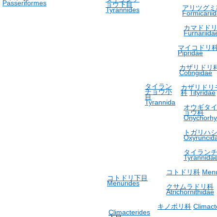
Passeriformes
ョウ下目
アリツグミ
Tyrannides
Formicarii
カマドド
Furnariida
マイコドリ
Pipridae
カザリドリ
Cotingidae
タイラン
カザリドリ
チョウ小
科
Tityridae
目
Tyrannida
オウギタ
ョウ科
Onychorhy
トガリハ
Oxyruncid
タイラン
Tyrannida
コトドリ科
Menu
コトドリ下目
Menurides
クサムラドリ科
Atrichornithidae
キノボリ科
Climact
Climacterides