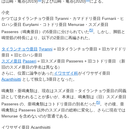
は山崎・亀谷(2019)
および山崎・亀谷(2020)
による。
小史
かつてはタイランチョウ亜目
Tyranni
・カマドドリ亜目
Furnarii
・ヒ
ロハシ亜目
Eurylami
・コトドリ亜目
Menurae
・スズメ亜目
[
5
]
Passeres
（鳴禽亜目）の5亜目に分けられていた
。しかし、脚筋と
鳴管筋の特長により、以下の2亜目に再編された。
タイランチョウ亜目
Tyranni
= 旧タイランチョウ亜目 + 旧カマドドリ
亜目 + 旧ヒロハシ亜目
スズメ亜目
Passeri
= 旧スズメ亜目
Passeres
+ 旧コトドリ亜目 （新
旧のスズメ亜目の学名は異なる）
さらに、位置に論争があった
イワサザイ科
がイワサザイ亜目
Acanthisitti
として独立し3亜目となった。
鳴禽類・亜鳴禽類は、現在はスズメ亜目・タイランチョウ亜目の同義
語として使われることが多いが、本来は、鳴禽類は（旧）スズメ亜目
[
5
]
Passeres
の、亜鳴禽類はコトドリ亜目の別名だった
。その後、亜
鳴禽類は
Passeres
以外のスズメ目の総称に変化し、さらに現在では
Menurae
を含めないのが普通である。
イワサザイ亜目
Acanthisitti