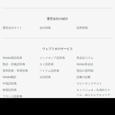
運営会社の紹介
運営会社サイト
会社情報
採用情報
ウェブリオのサービス
Weblio国語辞典
インドネシア語辞典
英会話コラム
類語・対義語辞典
タイ語辞典
Weblio英会話
英和辞典・和英辞典
ベトナム語辞典
英語の質問箱
Weblio翻訳
古語辞典
語彙力診断
中国語辞典
スピーキングテスト
韓国語辞典
キャリジェネ～生成AIスク
ール・AIスキルでキャリア
フランス語辞典
アップ～