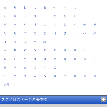
ま
み
む
め
も
や
ゆ
よ
ら
り
る
れ
ろ
わ
を
ん
が
ぎ
ぐ
げ
ご
ざ
じ
ず
ぜ
ぞ
だ
ぢ
づ
で
ど
ば
び
ぶ
べ
ぼ
ぱ
ぴ
ぷ
ぺ
ぽ
Ａ
Ｂ
Ｃ
Ｄ
Ｅ
Ｆ
Ｇ
Ｈ
Ｉ
Ｊ
Ｋ
Ｌ
Ｍ
Ｎ
Ｏ
Ｐ
Ｑ
Ｒ
Ｓ
Ｔ
Ｕ
Ｖ
Ｗ
Ｘ
Ｙ
Ｚ
１
２
３
４
５
６
７
８
９
０
記号
スズメ目のページの著作権