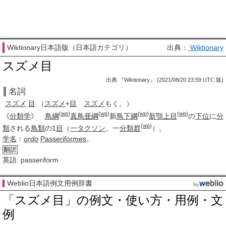
Wiktionary日本語版（日本語カテゴリ）
出典：
Wiktionary
スズメ目
出典:『Wiktionary』 (2021/08/20 23:59 UTC 版)
名詞
スズメ
目
（
スズメ
+
目
スズメ
もく。）
(
wp
)
(
wp
)
(
wp
)
(
wp
)
《
分類学
》
鳥綱
真鳥
亜綱
新
鳥
下綱
新顎上目
の
下位
に
分
(
wp
)
類
される
鳥類
の1
目
（
一
タクソン
、一
分類群
）。
学名
：
ordo
Passeriformes
。
翻訳
英語: passeriform
Weblio日本語例文用例辞書
「スズメ目」の例文・使い方・用例・文
例