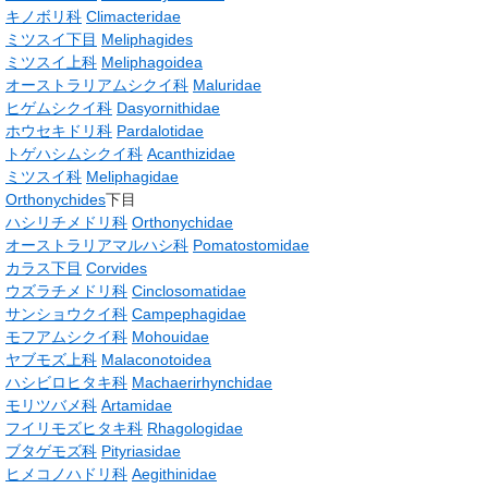
キノボリ科
Climacteridae
ミツスイ下目
Meliphagides
ミツスイ上科
Meliphagoidea
オーストラリアムシクイ科
Maluridae
ヒゲムシクイ科
Dasyornithidae
ホウセキドリ科
Pardalotidae
トゲハシムシクイ科
Acanthizidae
ミツスイ科
Meliphagidae
Orthonychides
下目
ハシリチメドリ科
Orthonychidae
オーストラリアマルハシ科
Pomatostomidae
カラス下目
Corvides
ウズラチメドリ科
Cinclosomatidae
サンショウクイ科
Campephagidae
モフアムシクイ科
Mohouidae
ヤブモズ上科
Malaconotoidea
ハシビロヒタキ科
Machaerirhynchidae
モリツバメ科
Artamidae
フイリモズヒタキ科
Rhagologidae
ブタゲモズ科
Pityriasidae
ヒメコノハドリ科
Aegithinidae