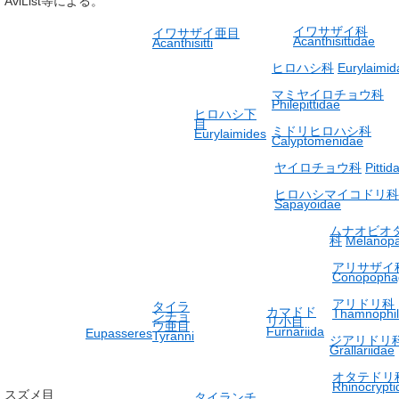
AviList等による。
イワサザイ科
イワサザイ亜目
Acanthisittidae
Acanthisitti
ヒロハシ科
Eurylaimid
マミヤイロチョウ科
Philepittidae
ヒロハシ下
目
ミドリヒロハシ科
Eurylaimides
Calyptomenidae
ヤイロチョウ科
Pittid
ヒロハシマイコドリ科
Sapayoidae
ムナオビオ
科
Melanopa
アリサザイ
Conopopha
アリドリ科
タイラ
カマドド
Thamnophil
ンチョ
リ小目
ウ亜目
Furnariida
Eupasseres
Tyranni
ジアリドリ
Grallariidae
オタテドリ
Rhinocrypti
スズメ目
タイランチ