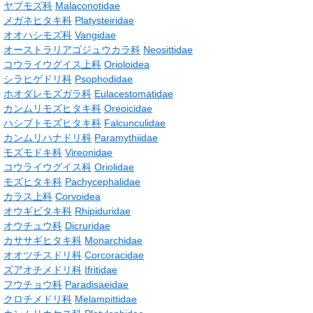
ヤブモズ科
Malaconotidae
メガネヒタキ科
Platysteiridae
オオハシモズ科
Vangidae
オーストラリアゴジュウカラ科
Neosittidae
コウライウグイス上科
Orioloidea
シラヒゲドリ科
Psophodidae
ホオダレモズガラ科
Eulacestomatidae
カンムリモズヒタキ科
Oreoicidae
ハシブトモズヒタキ科
Falcunculidae
カンムリハナドリ科
Paramythiidae
モズモドキ科
Vireonidae
コウライウグイス科
Oriolidae
モズヒタキ科
Pachycephalidae
カラス上科
Corvoidea
オウギビタキ科
Rhipiduridae
オウチュウ科
Dicruridae
カササギヒタキ科
Monarchidae
オオツチスドリ科
Corcoracidae
ズアオチメドリ科
Ifritidae
フウチョウ科
Paradisaeidae
クロチメドリ科
Melampittidae