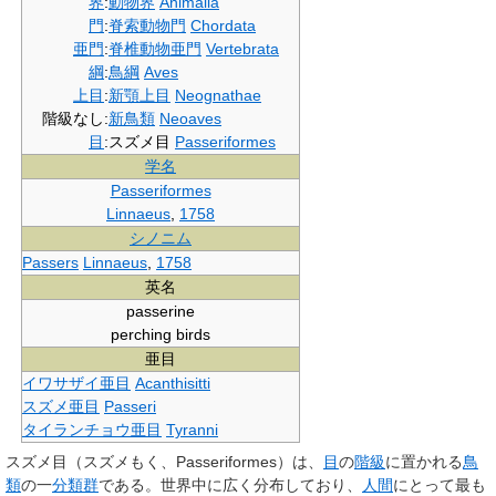
界
:
動物界
Animalia
門
:
脊索動物門
Chordata
亜門
:
脊椎動物亜門
Vertebrata
綱
:
鳥綱
Aves
上目
:
新顎上目
Neognathae
階級なし
:
新鳥類
Neoaves
目
:
スズメ目
Passeriformes
学名
Passeriformes
Linnaeus
,
1758
シノニム
Passers
Linnaeus
,
1758
英名
passerine
perching birds
亜目
イワサザイ亜目
Acanthisitti
スズメ亜目
Passeri
タイランチョウ亜目
Tyranni
スズメ目
（スズメもく、
Passeriformes
）は、
目
の
階級
に置かれる
鳥
類
の一
分類群
である。世界中に広く分布しており、
人間
にとって最も