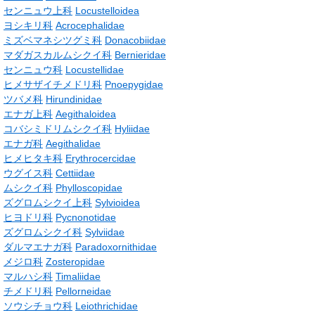
センニュウ上科
Locustelloidea
ヨシキリ科
Acrocephalidae
ミズベマネシツグミ科
Donacobiidae
マダガスカルムシクイ科
Bernieridae
センニュウ科
Locustellidae
ヒメサザイチメドリ科
Pnoepygidae
ツバメ科
Hirundinidae
エナガ上科
Aegithaloidea
コバシミドリムシクイ科
Hyliidae
エナガ科
Aegithalidae
ヒメヒタキ科
Erythrocercidae
ウグイス科
Cettiidae
ムシクイ科
Phylloscopidae
ズグロムシクイ上科
Sylvioidea
ヒヨドリ科
Pycnonotidae
ズグロムシクイ科
Sylviidae
ダルマエナガ科
Paradoxornithidae
メジロ科
Zosteropidae
マルハシ科
Timaliidae
チメドリ科
Pellorneidae
ソウシチョウ科
Leiothrichidae