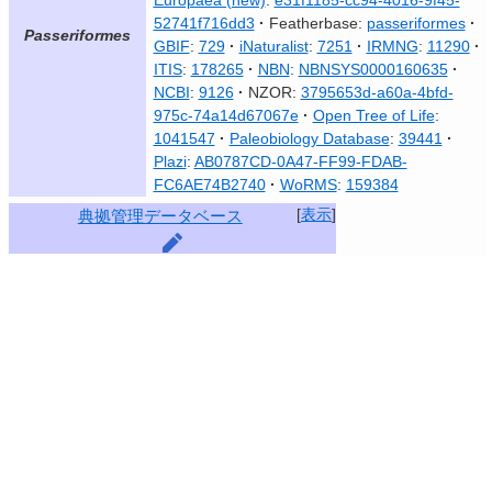
Europaea (new)
:
e31f1185-cc94-4016-9f45-
52741f716dd3
Featherbase:
passeriformes
Passeriformes
GBIF
:
729
iNaturalist
:
7251
IRMNG
:
11290
ITIS
:
178265
NBN
:
NBNSYS0000160635
NCBI
:
9126
NZOR:
3795653d-a60a-4bfd-
975c-74a14d67067e
Open Tree of Life
:
1041547
Paleobiology Database
:
39441
Plazi
:
AB0787CD-0A47-FF99-FDAB-
FC6AE74B2740
WoRMS
:
159384
[
表示
]
典拠管理データベース