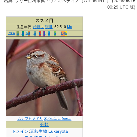
出典: フリー百科事典『ウィキペディア（Wikipedia）』 (2026/06/15
00:29 UTC 版)
スズメ目
生息年代:
始新世
-
現世
, 52.5–0
Ma
PreЄ
Є
O
S
D
C
P
T
J
K
Pg
N
ムナフヒメドリ
Spizella arborea
分類
ドメイン
:
真核生物
Eukaryota