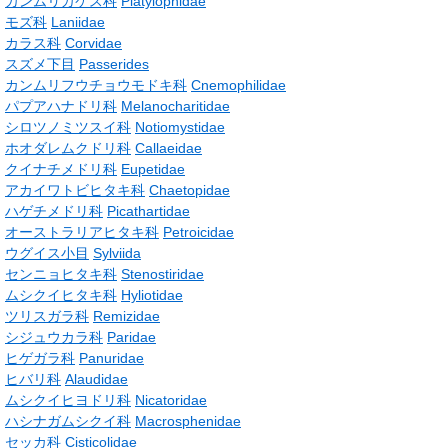
カンムリカケス科
Platylophidae
モズ科
Laniidae
カラス科
Corvidae
スズメ下目
Passerides
カンムリフウチョウモドキ科
Cnemophilidae
パプアハナドリ科
Melanocharitidae
シロツノミツスイ科
Notiomystidae
ホオダレムクドリ科
Callaeidae
クイナチメドリ科
Eupetidae
アカイワトビヒタキ科
Chaetopidae
ハゲチメドリ科
Picathartidae
オーストラリアヒタキ科
Petroicidae
ウグイス小目
Sylviida
センニョヒタキ科
Stenostiridae
ムシクイヒタキ科
Hyliotidae
ツリスガラ科
Remizidae
シジュウカラ科
Paridae
ヒゲガラ科
Panuridae
ヒバリ科
Alaudidae
ムシクイヒヨドリ科
Nicatoridae
ハシナガムシクイ科
Macrosphenidae
セッカ科
Cisticolidae