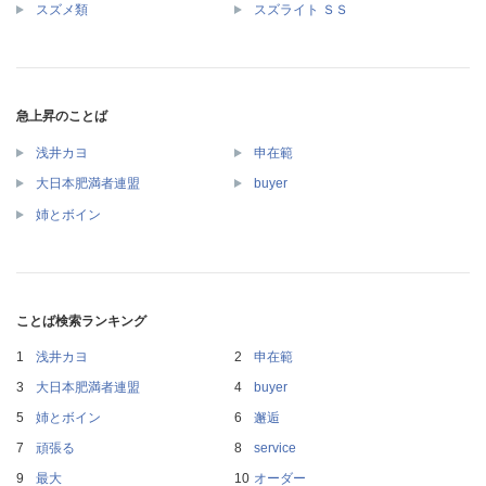
スズメ類
スズライト ＳＳ
急上昇のことば
浅井カヨ
申在範
大日本肥満者連盟
buyer
姉とボイン
ことば検索ランキング
浅井カヨ
申在範
大日本肥満者連盟
buyer
姉とボイン
邂逅
頑張る
service
最大
オーダー