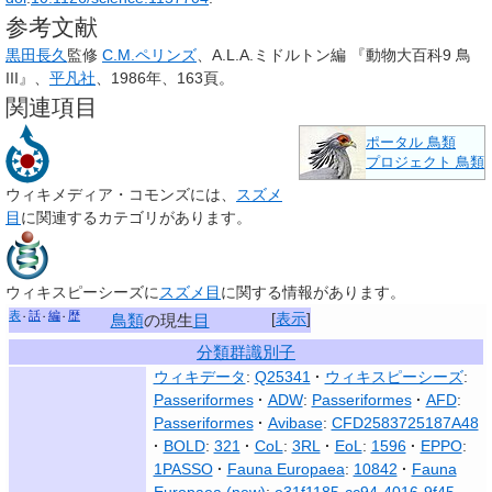
参考文献
黒田長久
監修
C.M.ペリンズ
、A.L.A.ミドルトン編 『動物大百科9 鳥
III』、
平凡社
、1986年、163頁。
関連項目
ポータル 鳥類
プロジェクト 鳥類
ウィキメディア・コモンズには、
スズメ
目
に関連するカテゴリがあります。
ウィキスピーシーズに
スズメ目
に関する情報があります。
表
話
編
歴
[
表示
]
鳥類
の現生
目
分類群識別子
ウィキデータ
:
Q25341
ウィキスピーシーズ
:
Passeriformes
ADW
:
Passeriformes
AFD
:
Passeriformes
Avibase
:
CFD2583725187A48
BOLD
:
321
CoL
:
3RL
EoL
:
1596
EPPO
:
1PASSO
Fauna Europaea
:
10842
Fauna