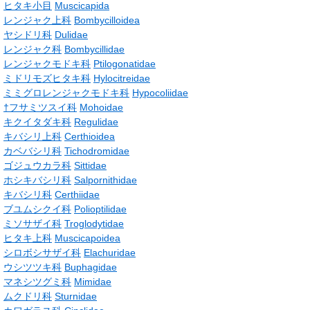
ヒタキ小目
Muscicapida
レンジャク上科
Bombycilloidea
ヤシドリ科
Dulidae
レンジャク科
Bombycillidae
レンジャクモドキ科
Ptilogonatidae
ミドリモズヒタキ科
Hylocitreidae
ミミグロレンジャクモドキ科
Hypocoliidae
†
フサミツスイ科
Mohoidae
キクイタダキ科
Regulidae
キバシリ上科
Certhioidea
カベバシリ科
Tichodromidae
ゴジュウカラ科
Sittidae
ホシキバシリ科
Salpornithidae
キバシリ科
Certhiidae
ブユムシクイ科
Polioptilidae
ミソサザイ科
Troglodytidae
ヒタキ上科
Muscicapoidea
シロボシサザイ科
Elachuridae
ウシツツキ科
Buphagidae
マネシツグミ科
Mimidae
ムクドリ科
Sturnidae