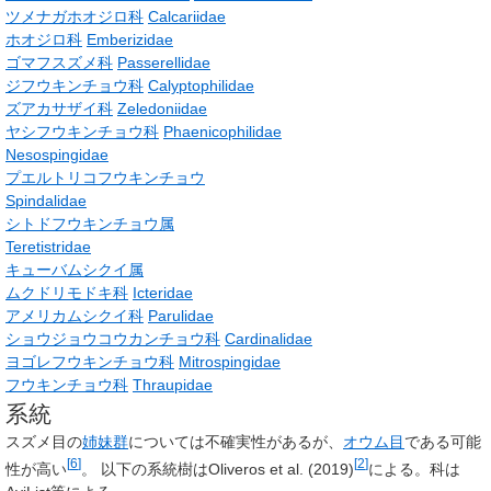
ツメナガホオジロ科
Calcariidae
ホオジロ科
Emberizidae
ゴマフスズメ科
Passerellidae
ジフウキンチョウ科
Calyptophilidae
ズアカサザイ科
Zeledoniidae
ヤシフウキンチョウ科
Phaenicophilidae
Nesospingidae
プエルトリコフウキンチョウ
Spindalidae
シトドフウキンチョウ属
Teretistridae
キューバムシクイ属
ムクドリモドキ科
Icteridae
アメリカムシクイ科
Parulidae
ショウジョウコウカンチョウ科
Cardinalidae
ヨゴレフウキンチョウ科
Mitrospingidae
フウキンチョウ科
Thraupidae
系統
スズメ目の
姉妹群
については不確実性があるが、
オウム目
である可能
[
6
]
[
2
]
性が高い
。 以下の系統樹はOliveros et al. (2019)
による。科は