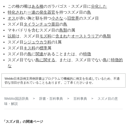
この種の嘴は
ある種
のガラパゴス・スズメ目に
分化した
特化され
た
一連の
発生
器官
を持つスズメ目の
鳥
オス
が赤い胸と額を持つ
小さな
っ
旧世界
のスズメ目
スズメ目
タイランチョウ亜目
の
鳥
マキバドリを含むスズメ目の
鳥類
の属
以前
は、スズメ目
モズ科
に
含まれ
た
オーストラリア
の
鳥類
スズメ目
シジュウカラ科
の1属
スズメ目
キス科
の
標準
属
スズメ目の
鳥
に
関連
があることまたは、の
特徴
スズメ目でない
鳥
に関する
、または、スズメ目でない
鳥
に
特徴的
な
Weblio日本語例文用例辞書はプログラムで機械的に例文を生成しているため、不適
切な項目が含まれていることもあります。ご了承くださいませ。
Weblio国語辞典
>
辞書・百科事典
>
百科事典
>
スズメ目
の意
味・解説
「スズメ目」の関連ページ