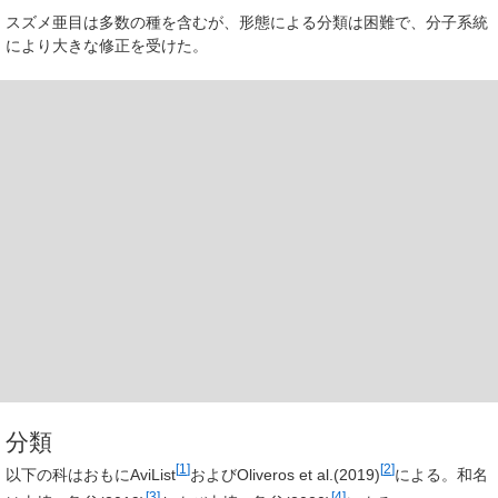
スズメ亜目は多数の種を含むが、形態による分類は困難で、分子系統
により大きな修正を受けた。
分類
[
1
]
[
2
]
以下の科はおもにAviList
およびOliveros et al.(2019)
による。和名
[
3
]
[
4
]