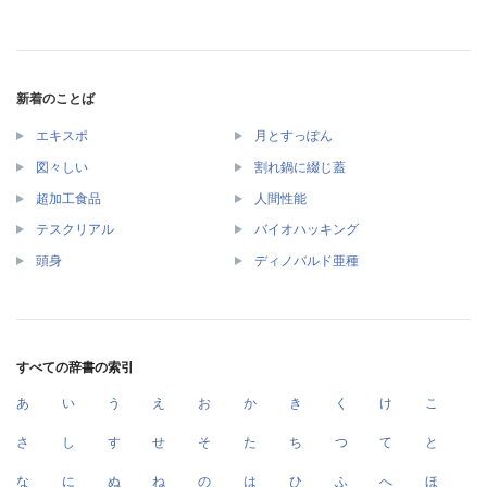
新着のことば
エキスポ
月とすっぽん
図々しい
割れ鍋に綴じ蓋
超加工食品
人間性能
テスクリアル
バイオハッキング
頭身
ディノバルド亜種
すべての辞書の索引
あ
い
う
え
お
か
き
く
け
こ
さ
し
す
せ
そ
た
ち
つ
て
と
な
に
ぬ
ね
の
は
ひ
ふ
へ
ほ