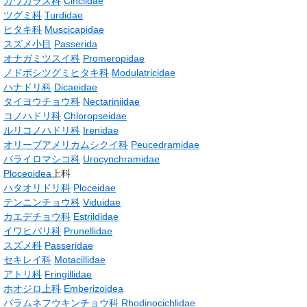
カワガラス科
Cinclidae
ツグミ科
Turdidae
ヒタキ科
Muscicapidae
スズメ小目
Passerida
オナガミツスイ科
Promeropidae
ノドボシツグミヒタキ科
Modulatricidae
ハナドリ科
Dicaeidae
タイヨウチョウ科
Nectariniidae
コノハドリ科
Chloropseidae
ルリコノハドリ科
Irenidae
オリーブアメリカムシクイ科
Peucedramidae
バライロマシコ科
Urocynchramidae
Ploceoidea
上科
ハタオリドリ科
Ploceidae
テンニンチョウ科
Viduidae
カエデチョウ科
Estrildidae
イワヒバリ科
Prunellidae
スズメ科
Passeridae
セキレイ科
Motacillidae
アトリ科
Fringillidae
ホオジロ上科
Emberizoidea
バラムネフウキンチョウ科
Rhodinocichlidae