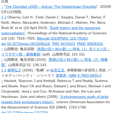
出典
↑
“
The Checklist v2025 – AviList: The Global Avian Checklist
”.
2026年
5月12日閲覧。
1
2
Oliveros,
Carl H.
;
Field,
Daniel J.
;
Ksepka,
Daniel T.
;
Barker,
F.
Keith
;
Aleixo,
Alexandre
;
Andersen,
Michael J.
;
Alström,
Per
;
Benz,
Brett W.
et al.
(16 April 2019).
“Earth history and the passerine
superradiation”
.
Proceedings of the National Academy of Sciences
116
(16): 7916–7925.
Bibcode
:
2019PNAS..116.7916O
.
doi
:
10.1073/pnas.1813206116
.
PMC
6475423
.
PMID
30936315
.
↑
山階剛史
;
亀谷辰朗.
“鳥類の目と科の新しい和名（1）非スズメ目・
イワサザイ類・亜鳴禽類”
(pdf).
山階鳥学誌
: 141-151
.
↑
山階剛史
;
亀谷辰朗
(2020).
“鳥類の目と科の新しい和名（2）鳴禽
類”
.
山階鳥学誌
52
: 138-143
.
1
2
盛岡弘之
(2006),
“鳥綱”,
in
松井正文
,
脊椎動物の多様性と系統
,
バ
イオディバーシティ・シリーズ 7,
裳華房
,
ISBN
4-7853-5830-0
↑
Hackett, Shannon J and Kimball, Rebecca T and Reddy, Sushma
and Bowie, Rauri CK and Braun, Edward L and Braun, Michael J and
Chojnowski, Jena L and Cox, W Andrew and Han, Kin-Lan and
Harshman, John and others
(2008).
“A phylogenomic study of birds
reveals their evolutionary history”
.
science
(American Association for
the Advancement of Science)
320
(5884): 1763-1768.
doi
:
10.1126/science.1157704
.