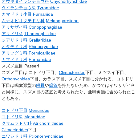
オウギタイランチョウ科
Onychorhynchidae
タイランチョウ科
Tyrannidae
カマドドリ小目
Furnariida
ムナオビオタテドリ科
Melanopareiidae
アリサザイ科
Conopophagidae
アリドリ科
Thamnophilidae
ジアリドリ科
Grallariidae
オタテドリ科
Rhinocryptidae
アリツグミ科
Formicariidae
カマドドリ科
Furnariidae
スズメ亜目
Passeri
スズメ亜目は コトドリ下目、
Climacterides
下目、ミツスイ下目、
Orthonychides
下目、カラス下目、スズメ下目に分かれる。コトドリ
下目は鳴禽類型の
鐙骨
や
鳴管
を持たないため、かつてはイワサザイ科
と同様に、スズメ目の基底と考えられたり、亜鳴禽類に含められたこ
ともある。
コトドリ下目
Menurides
コトドリ科
Menuridae
クサムラドリ科
Atrichornithidae
Climacterides
下目
ニワシドリ科
Ptilonorhynchidae