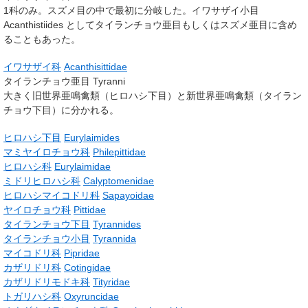
1科のみ。スズメ目の中で最初に分岐した。イワサザイ小目
Acanthistiides
としてタイランチョウ亜目もしくはスズメ亜目に含め
ることもあった。
イワサザイ科
Acanthisittidae
タイランチョウ亜目
Tyranni
大きく旧世界亜鳴禽類（ヒロハシ下目）と新世界亜鳴禽類（タイラン
チョウ下目）に分かれる。
ヒロハシ下目
Eurylaimides
マミヤイロチョウ科
Philepittidae
ヒロハシ科
Eurylaimidae
ミドリヒロハシ科
Calyptomenidae
ヒロハシマイコドリ科
Sapayoidae
ヤイロチョウ科
Pittidae
タイランチョウ下目
Tyrannides
タイランチョウ小目
Tyrannida
マイコドリ科
Pipridae
カザリドリ科
Cotingidae
カザリドリモドキ科
Tityridae
トガリハシ科
Oxyruncidae