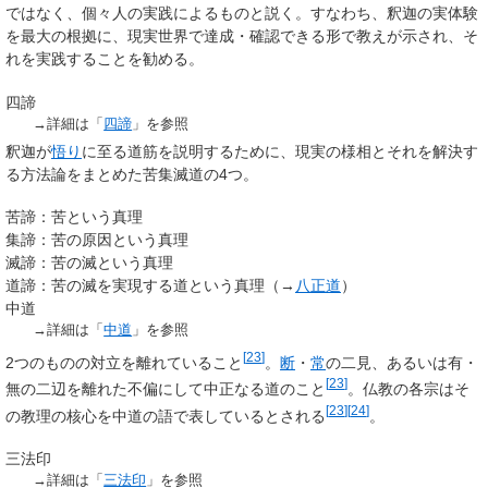
ではなく、個々人の実践によるものと説く。すなわち、釈迦の実体験
を最大の根拠に、現実世界で達成・確認できる形で教えが示され、そ
れを実践することを勧める。
四諦
→詳細は「
四諦
」を参照
釈迦が
悟り
に至る道筋を説明するために、現実の様相とそれを解決す
る方法論をまとめた苦集滅道の4つ。
苦諦：苦という真理
集諦：苦の原因という真理
滅諦：苦の滅という真理
道諦：苦の滅を実現する道という真理（→
八正道
）
中道
→詳細は「
中道
」を参照
[
23
]
2つのものの対立を離れていること
。
断
・
常
の二見、あるいは有・
[
23
]
無の二辺を離れた不偏にして中正なる道のこと
。仏教の各宗はそ
[
23
]
[
24
]
の教理の核心を中道の語で表しているとされる
。
三法印
→詳細は「
三法印
」を参照