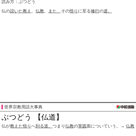
読み方：ぶつどう
仏の
説いた
教え
。
仏教
。
また、
その
悟り
に至る
修行
の
道。
世界宗教用語大事典
ぶつどう 【仏道】
仏が
教えた
悟り
へ
到る
道。
つまり
仏教
の
実践
面についていう。→
仏教