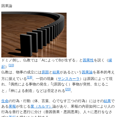
因果論
ドミノ倒し。仏教では「AによってBが生ずる」と
因果性
を説く（
縁
[
10
]
起
）
仏教は、物事の成立には
原因
と
結果
があるという
因果論
を基本的考え
[
19
]
方に据えている
。一切の現象（
サンスカーラ
）は原因によって現
れ、｢偶然による事物の発生」｢(原因なく）事物が突然、生じるこ
[
20
]
と」｢神による創造」などは否定される
。
生命
の行為・行動（体、言葉、心でなす三つの行為）にはその
結果
で
ある
果報
が生じる
業（カルマ）
論があり、果報の内容如何により人の
行為を善行と悪行に分け（善因善果・悪因悪果)、人々に悪行をなさ