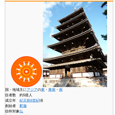
国・地域
主に
アジア
の
東
・
東南
・
南
信者数
約5億人
成立年
紀元前6世紀
頃
創始者
釈迦
信仰対象
仏