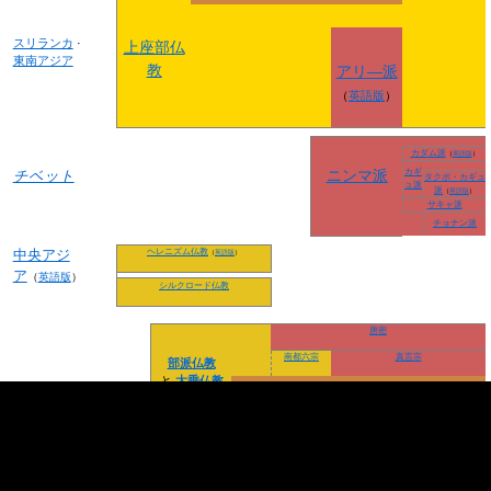
スリランカ
·
上座部仏
東南アジア
教
アリ―派
（
英語版
）
カダム派
（
英語版
）
ニンマ派
カギ
チベット
タクポ・カギュ
ュ派
派
（
英語版
）
サキャ派
チョナン派
中央アジ
ヘレニズム仏教
（
英語版
）
ア
（
英語版
）
シルクロード仏教
唐密
南都六宗
真言宗
部派仏教
と
大乗仏教
中国の禅宗
ベトナムの禅宗
、
朝鮮の禅宗
（
英語版
）
（
英語
東アジア
(
シルクロード
を
版
）
通じ
（
英語版
）
（
英語版
）
日本の禅
中国
へ、またイン
ドからの
海路
日蓮宗
で
ベトナム
へ)
天台宗
/
浄土教
天台宗
浄土宗
/
浄土真