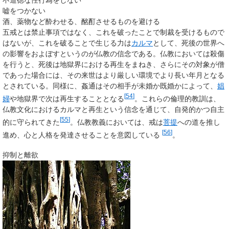
不道徳な性行為をしない
嘘をつかない
酒、薬物など酔わせる、酩酊させるものを避ける
五戒とは禁止事項ではなく、これを破ったことで制裁を受けるもので
はないが、これを破ることで生じる力は
カルマ
として、死後の世界へ
の影響をおよぼすというのが仏教の信念である。仏教においては殺傷
を行うと、死後は地獄界における再生をまねき、さらにその対象が僧
であった場合には、その来世はより厳しい環境でより長い年月となる
とされている。同様に、姦通はその相手が未婚か既婚かによって、
娼
[
54
]
婦
や地獄界で次は再生することとなる
。これらの倫理的教訓は、
仏教文化におけるカルマと再生という信念を通じて、自発的かつ自主
[
55
]
的に守られてきた
。仏教教義においては、戒は
菩提
への道を推し
[
56
]
進め、心と人格を発達させることを意図している
。
抑制と離欲