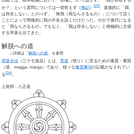
[
25
]
か？」という質問については一切答えず（
無記
）
、直接的に「我
は存在しない」とのべず、「無我（我ならざるもの）」について説く
ことによって間接的に我の不在を説くだけだった。やがて後代になる
と「我ならざるもの」でもなく、「我は存在しない」と積極的に主張
する学派も出てきた。
解脱への道
→詳細は「
解脱への道
」を参照
菩提分法
（三十七道品）とは、
菩提
（悟り）に至るための素質・要因
（
道
、
magga
,
mārga
）であり、様々な
修習事項
の記載がなされてい
[
26
]
る
。
上座部 - 八正道