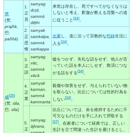
samyag
来世は存在し、死ですべてがなくなりは
1.
dṛṣṭi
,
しないと考え、釈迦が教える涅槃への道
正
慧
sammā
[
34
]
見
に従うこと
。
(梵:
diṭṭhi
prajñā
,
2.
samyak
巴:
出家
し、道に沿って宗教的な
托鉢
生活に
正
saṃkalpa
,
paññā
)
[
34
]
思
sammā
入る
。
惟
saṅkappa
samyag
嘘をつかず、失礼な話をせず、他人が言
3.
vāc
,
っていた話を本人にしせず、救済につな
正
sammā
[
34
]
語
がる話をする
。
vācā
samyak
殺傷や加害をせず、与えられていない物
4.
karman
,
を取らない。比丘については性的行為を
正
sammā
[
35
]
戒
[
34
]
業
しない
。
kammanta
(梵:
śīla
,
巴:
sīla
)
比丘については、命を維持するために不
可欠なものだけを手に入れて摂取する
samyag
[
37
]
5.
。在家者について経典では、正しい
ājīvana
,
正
生計を立て間違った生計を避けるとし、
sammā