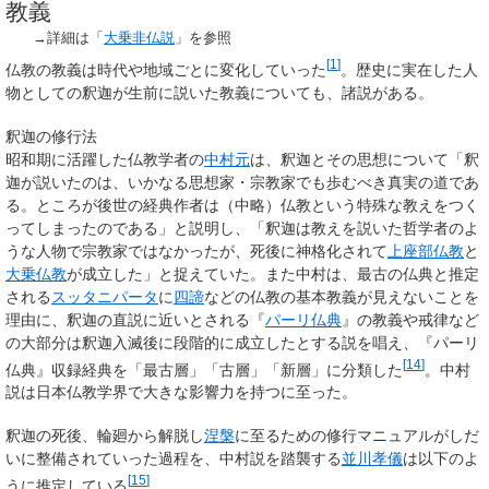
教義
→詳細は「
大乗非仏説
」を参照
[
1
]
仏教の教義は時代や地域ごとに変化していった
。歴史に実在した人
物としての釈迦が生前に説いた教義についても、諸説がある。
釈迦の修行法
昭和期に活躍した仏教学者の
中村元
は、釈迦とその思想について「釈
迦が説いたのは、いかなる思想家・宗教家でも歩むべき真実の道であ
る。ところが後世の経典作者は（中略）仏教という特殊な教えをつく
ってしまったのである」と説明し、「釈迦は教えを説いた哲学者のよ
うな人物で宗教家ではなかったが、死後に神格化されて
上座部仏教
と
大乗仏教
が成立した」と捉えていた。また中村は、最古の仏典と推定
される
スッタニパータ
に
四諦
などの仏教の基本教義が見えないことを
理由に、釈迦の直説に近いとされる『
パーリ仏典
』の教義や戒律など
の大部分は釈迦入滅後に段階的に成立したとする説を唱え、『パーリ
[
14
]
仏典』収録経典を「最古層」「古層」「新層」に分類した
。中村
説は日本仏教学界で大きな影響力を持つに至った。
釈迦の死後、輪廻から解脱し
涅槃
に至るための修行マニュアルがしだ
いに整備されていった過程を、中村説を踏襲する
並川孝儀
は以下のよ
[
15
]
うに推定している
。