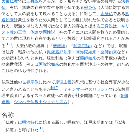
大乗仏教
では
三身説
をとるが、姿・形をもたない宇宙の真理たる
法身
仏
、有始・無終の存在で衆生を救う仏である
報身仏
（人間に対する方
便として人の姿をして現れることもある）に対して、
応身仏
である
釈
迦如来
は衆生を救うため人間としてこの世に現れた仏であると説明さ
れる。釈迦を単なる人間ではなく超人的存在と捉える
三身説
は、
キリ
スト教
の
三位一体論
や
両性説
（神の子イエスは人間を救うため受肉し
てこの世に現れた存在であるという教義）と比較研究されることがあ
[
13
]
る
。大乗仏教の経典（『
華厳経
』『
阿弥陀経
』など）では、釈迦
は法身・報身の他の仏（
毘盧遮那如来
・
阿弥陀如来
・
薬師如来
など）
の功徳も説いたとされ、現世利益（例えば
薬師如来
の病平癒の功徳）
や来世救済（例えば
阿弥陀如来
の教化する西方浄土への往生）のため
これらの仏も信仰される。
仏教は他の
世界宗教
に比べて
原理主義
的思想に基づく社会弊害が少な
[
誰?
]
いと言われることもあるが
、
ミャンマー
や
スリランカ
では仏教原
理主義者によるイスラム教徒への迫害が社会問題になっている（
969
運動
、
シンハラ仏教ナショナリズム
）。
名称
「仏教」は
明治時代
に始まる新しい呼称で、江戸末期までは「仏法」
[
1
]
「仏道」と呼ばれた
。