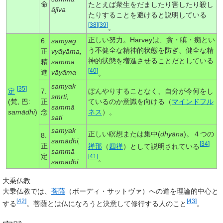
命
たとえば衆生をだましたり害したり殺し
ājīva
たりすることを避けると説明している
[
38
]
[
39
]
。
正しい努力。Harveyは、貪・瞋・痴とい
6.
samyag
う不健全な精神的状態を防ぎ、健全な精
正
vyāyāma
,
神的状態を増進させることだとしている
精
sammā
[
40
]
進
vāyāma
。
samyak
[
35
]
定
7.
ぼんやりすることなく、自分が今何をし
smṛti
,
(梵, 巴:
正
ているのか意識を向ける（
マインドフル
sammā
samādhi
)
念
ネス
）。
sati
samyak
正しい瞑想または集中(
dhyāna
)。４つの
8.
samādhi
,
[
34
]
正
禅那
（
四禅
）として説明されている
sammā
定
[
41
]
。
samādhi
大乗仏教
大乗仏教では、
菩薩
（ボーディ・サットヴァ）への道を理論的中心と
[
42
]
[
43
]
する
。菩薩とは仏になろうと決意して修行する人のこと
。