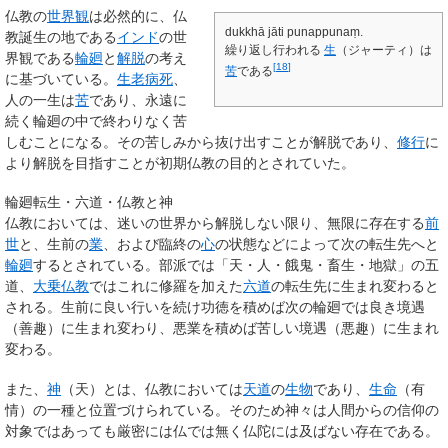
仏教の
世界観
は必然的に、仏
dukkhā jāti punappunaṃ.
教誕生の地である
インド
の世
繰り返し行われる
生
（ジャーティ）は
界観である
輪廻
と
解脱
の考え
[
18
]
苦
である
に基づいている。
生老病死
、
人の一生は
苦
であり、永遠に
続く輪廻の中で終わりなく苦
しむことになる。その苦しみから抜け出すことが解脱であり、
修行
に
より解脱を目指すことが初期仏教の目的とされていた。
輪廻転生・六道・仏教と神
仏教においては、迷いの世界から解脱しない限り、無限に存在する
前
世
と、生前の
業
、および臨終の
心
の状態などによって次の転生先へと
輪廻
するとされている。部派では「天・人・餓鬼・畜生・地獄」の五
道、
大乗仏教
ではこれに修羅を加えた
六道
の転生先に生まれ変わると
される。生前に良い行いを続け功徳を積めば次の輪廻では良き境遇
（善趣）に生まれ変わり、悪業を積めば苦しい境遇（悪趣）に生まれ
変わる。
また、
神
（天）とは、仏教においては
天道
の
生物
であり、
生命
（有
情）の一種と位置づけられている。そのため神々は人間からの信仰の
対象ではあっても厳密には仏では無く仏陀には及ばない存在である。