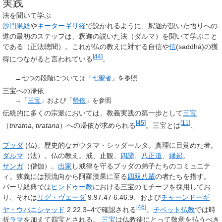
実践
法を聞いて学ぶ
沙門果経
や
キーターギリ経
で説かれるように、釈迦が説いた悟りへの
道の最初のステップは、釈迦の説いた法（ダルマ）を聞いて学ぶこと
である（正法聴聞）。これが仏の教えに対する自信や
信
(saddhā)の獲
[
44
]
得につながると言われている
。
→七つの段階については「
七聖者
」を参照
三宝への帰依
→「
三宝
」および「
帰依
」を参照
伝統的に多くの宗派においては、教義実践の第一歩として
三宝
[
45
]
[
11
]
（
triratna
,
tiratana
）への帰依が求められる
。三宝とは
、
ブッダ
(仏)。歴史的なガウタマ・シッダールタ。真理に目覚めた者。
ダルマ
（法）。仏の教え。戒、止観、
四諦
、
八正道
、
縁起
。
サンガ
（僧伽）。
出家
し戒律を守るブッダの弟子たちのコミュニテ
ィ。狭義には預流向から阿羅漢果に至る
四双八輩
の者たちを指す。
パーリ経典では
ヒンドゥー教
における三宝のモチーフを採用してお
り、それは
リグ・ヴェーダ
9.97.47 6.46.9、および
チャーンドーギ
[
46
]
ヤ・ウパニシャッド
2.22.3–4で確認される
。
チベット仏教
では時
折
ラマ
を加えて四宝とされる。
三宝
は仏教徒にとって敬意を払うべき