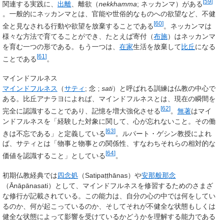
[
59
]
関連する実践に、
出離
、離欲（
nekkhamma
; ネッカンマ）がある
。一般的にネッカンマとは、官能や世俗的なものへの欲望など、不健
[
60
]
全と見なされる行動や欲望を放棄することである
。ネッカンマは
様々な方法で育てることができ、たとえば寄付（
布施
）はネッカンマ
を育む一つの形である。もう一つは、
在家
生活を放棄して
比丘
になる
[
61
]
ことである
。
マインドフルネス
マインドフルネス
（
サティ
; 念
;
sati
）と呼ばれる訓練は仏教の中心で
ある。比丘アナラヨによれば、マインドフルネスとは、現在の瞬間を
[
62
]
完全に認識することであり、記憶を増大強化させる
。
無著
はマイ
ンドフルネスを「経験した対象に関して、心が忘れないこと。その働
[
63
]
きは不忘である」と定義している
。ルパート・ゲシン教授によれ
ば、サティとは「物事と物事との関係性、すなわちそれらの相対的な
[
64
]
価値を認識すること」としている
。
初期仏教経典では
四念処
（Satipaṭṭhānas）や
安那般那念
（Ānāpānasati）として、マインドフルネスを修習するためのさまざ
な修行が記載されている。この能力は、自分の心の中では何をしてい
るのか、何が起こっているのか、そしてそれが不健全な状態もしくは
健全な状態によって影響を受けているかどうかを理解する能力である