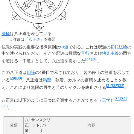
法輪
は八正道を表している
→詳細は「
八正道
」を参照
仏教の実践の重要な指導原則は
中道
である。これは釈迦の
初転法輪
の
中で述べられており、そこで釈迦は極端な
苦行
および
快楽主義
の両方
[
27
]
[
28
]
を避ける「中道」として、八正道を提示した
。
この八正道は
四諦
の4番目で示されており、苦の停止の筋道を示して
[
29
]
[
30
]
いる
。八正道は
渇望
、執着、カルマの蓄積を止めることを教
[
31
]
[
32
]
[
33
]
え、これにより無限の再生と苦のサイクルを終止させる
。
[
34
]
[
35
]
八正道は以下のように三つに分類することができる（
三学
）
[
36
]
。
八
サンスクリ
分類
正
ット, パー
内容
道
リ