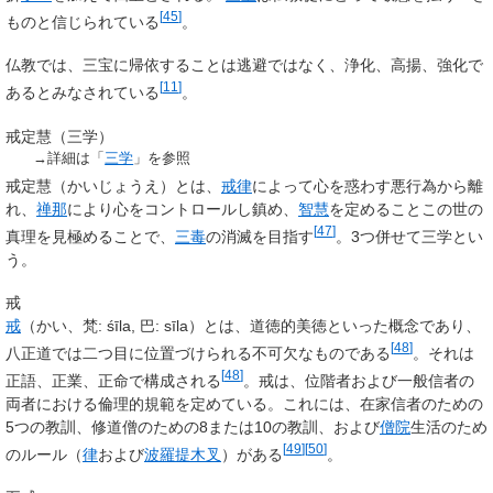
[
45
]
ものと信じられている
。
仏教では、三宝に帰依することは逃避ではなく、浄化、高揚、強化で
[
11
]
あるとみなされている
。
戒定慧（三学）
→詳細は「
三学
」を参照
戒定慧（かいじょうえ）とは、
戒律
によって心を惑わす悪行為から離
れ、
禅那
により心をコントロールし鎮め、
智慧
を定めることこの世の
[
47
]
真理を見極めることで、
三毒
の消滅を目指す
。3つ併せて三学とい
う。
戒
戒
（かい、梵:
śīla
, 巴:
sīla
）とは、道徳的美徳といった概念であり、
[
48
]
八正道では二つ目に位置づけられる不可欠なものである
。それは
[
48
]
正語、正業、正命で構成される
。戒は、位階者および一般信者の
両者における倫理的規範を定めている。これには、在家信者のための
5つの教訓、修道僧のための8または10の教訓、および
僧院
生活のため
[
49
]
[
50
]
のルール（
律
および
波羅提木叉
）がある
。