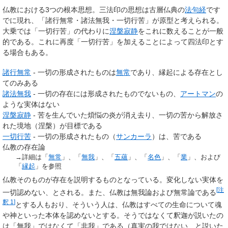
仏教における3つの根本思想。三法印の思想は古層仏典の
法句経
です
でに現れ、「諸行無常・諸法無我・一切行苦」が原型と考えられる。
大乗では「一切行苦」の代わりに
涅槃寂静
をこれに数えることが一般
的である。これに再度「一切行苦」を加えることによって四法印とす
る場合もある。
諸行無常
- 一切の形成されたものは
無常
であり、縁起による存在とし
てのみある
諸法無我
- 一切の存在には形成されたものでないもの、
アートマン
の
ような実体はない
涅槃寂静
- 苦を生んでいた煩悩の炎が消え去り、一切の苦から解放さ
れた境地（涅槃）が目標である
一切行苦
- 一切の形成されたもの（
サンカーラ
）は、苦である
仏教の存在論
→詳細は「
無常
」、「
無我
」、「
五蘊
」、「
名色
」、「
業
」、および
「
縁起
」を参照
仏教そのものが存在を説明するものとなっている。変化しない実体を
[
注
一切認めない、とされる。また、仏教は無我論および無常論である
釈 1
]
とする人もおり、そういう人は、仏教はすべての生命について魂
や神といった本体を認めないとする。そうではなくて釈迦が説いたの
は「無我」ではなくて「非我」である（真実の我ではない、と説いた