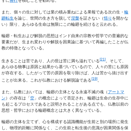
ずに
善行
を積むことを勧める。
また、個々の生に対しては業の積み重ねによる果報である次の生・
輪
廻転生
を論じ、世間の生き方を脱して
涅槃
を証さない（
悟り
を開かな
い）限り、あらゆる生命は無限にこの輪廻を続けると云われる。
輪廻・転生および解脱の思想はインド由来の宗教や哲学での普遍的な
要素だが、生まれ変わりや解脱を因果論に基づいて再編したことが仏
教の特徴となっている。
[
21
]
生きることは苦であり、人の世は苦に満ち溢れている
。そして、
あらゆる物事は原因と結果から基づいているので、人々の苦にも原因
が存在する。したがって苦の原因を取り除けば、人は苦から抜け出す
[
19
]
ことが出来る。これが仏教における解脱論である
。
また、仏教においては、輪廻の主体となる永遠不滅の魂（
アートマ
ン
）の存在は「
空
」の概念によって否定され、輪廻は生命の生存中に
も起こるプロセスであると説明されることがある点でも、仏教以前の
思想・哲学における輪廻概念とは大きく異なっている。
輪廻の主体を立てず、心を構成する認識機能が生前と別の場所に発生
し、物理的距離に関係なく、この生前と転生後の意識が因果関係を保