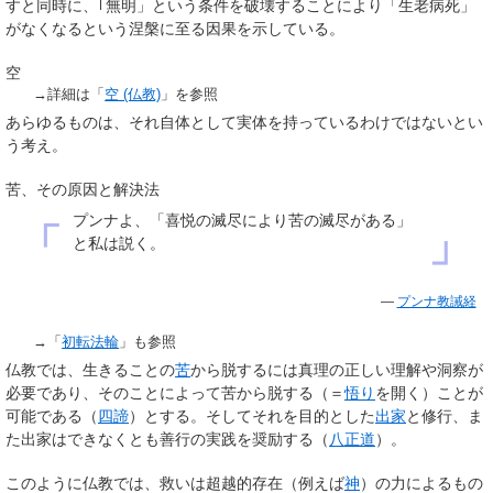
すと同時に、｢無明」という条件を破壊することにより「生老病死」
がなくなるという涅槃に至る因果を示している。
空
→詳細は「
空 (仏教)
」を参照
あらゆるものは、それ自体として実体を持っているわけではないとい
う考え。
苦、その原因と解決法
プンナよ、「喜悦の滅尽により苦の滅尽がある」
「
」
と私は説く。
—
プンナ教誡経
→「
初転法輪
」も参照
仏教では、生きることの
苦
から脱するには真理の正しい理解や洞察が
必要であり、そのことによって苦から脱する（＝
悟り
を開く）ことが
可能である（
四諦
）とする。そしてそれを目的とした
出家
と修行、ま
た出家はできなくとも善行の実践を奨励する（
八正道
）。
このように仏教では、救いは超越的存在（例えば
神
）の力によるもの