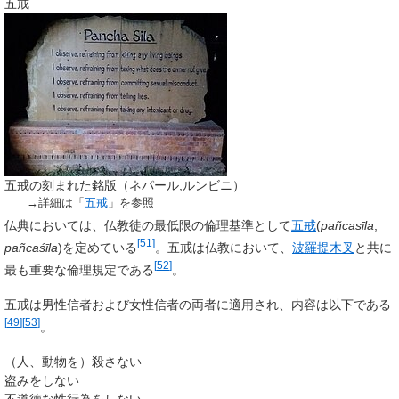
五戒
五戒の刻まれた銘版（ネパール,ルンビニ）
→詳細は「
五戒
」を参照
仏典においては、仏教徒の最低限の倫理基準として
五戒
(
pañcasīla
;
[
51
]
pañcaśīla
)を定めている
。五戒は仏教において、
波羅提木叉
と共に
[
52
]
最も重要な倫理規定である
。
五戒は男性信者および女性信者の両者に適用され、内容は以下である
[
49
]
[
53
]
。
（人、動物を）殺さない
盗みをしない