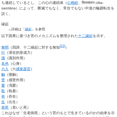
ち連続しているとし、この心の連続体（
心相続
、
चित्तसंतान
citta-
saṃtāna
）によって、断滅でもなく、常住でもない中道の輪廻転生を
説く。
縁起
→詳細は「
縁起
」を参照
以下因果に基づき苦のメカニズムを整理された
十二縁起
を示す。
[
22
]
無明
（四諦、十二縁起に対する無知
）
行
（潜在的形成力）
識
（識別作用）
名色
（心身）
六入
（六
感覚器官
）
触
（接触）
受
（感受作用）
愛
（渇愛）
取
（執着）
有
（存在）
生
（出生）
老死
（老いと死）
これはなぜ「生老病死」という苦のもとで生きているのかの由来を示