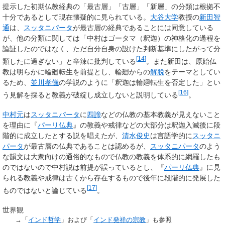
提示した初期仏教経典の「最古層」「古層」「新層」の分類は根拠不
十分であるとして現在懐疑的に見られている。
大谷大学
教授の
新田智
通
は、
スッタニパータ
が最古層の経典であることには同意している
が、他の分類に関しては「中村はゴータマ（釈迦）の神格化の過程を
論証したのではなく、ただ自分自身の設けた判断基準にしたがって分
[
14
]
類したに過ぎない」と辛辣に批判している
。また新田は、原始仏
教は明らかに輪廻転生を前提とし、輪廻からの
解脱
をテーマとしてい
るため、
並川孝儀
の学説のように「釈迦は輪廻転生を否定した」とい
[
16
]
う見解を採ると教義が破綻し成立しないと説明している
。
中村元
は
スッタニパータ
に
四諦
などの仏教の基本教義が見えないこと
を理由に『
パーリ仏典
』の教義や戒律などの大部分は釈迦入滅後に段
階的に成立したとする説を唱えたが、
清水俊史
は言語学的に
スッタニ
パータ
が最古層の仏典であることは認めるが、
スッタニパータ
のよう
な韻文は大衆向けの通俗的なもので仏教の教義を体系的に網羅したも
のではないので中村説は前提が誤っているとし、『
パーリ仏典
』に見
られる教義や戒律は古くから存在するもので後年に段階的に発展した
[
17
]
ものではないと論じている
。
世界観
→「
インド哲学
」および「
インド発祥の宗教
」も参照