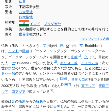
聖典
仏典
宗派
下記宗派参照
聖地
八大聖地
四大聖地
発祥地
インド
・
ブッダガヤ
教義
苦の輪廻から解脱することを目的として種々の修行を行う
備考
世界宗教
のひとつ
テンプレートを表示
仏教
（佛敎、ぶっきょう、
梵
:
बौद्धधर्म
、
巴
:
बुद्धो धम्म
、
英
:
Buddhism
）
は、
インド
の
釈迦
（
ゴータマ・シッダッタ
、
ガウタマ・シッダール
[
1
]
タ
、
ゴータマ・シッダールタ
）を開祖とする
宗教
。
仏
（
仏
、目覚め
[
2
]
た人、
梵
:
Buddha
）の説いた教え
。
キリスト教
・
イスラム教
に次ぐ
世界宗教
の1つで、世界で4番目に大きな宗教である（信者の数は
ヒン
ドゥー教
の方が多いが、ヒンドゥー教は信者がほぼインドに限られて
[
3
]
[
4
]
いるため、世界宗教とは言いがたい）
。
世界人口
の7%である5億
[
5
]
[
6
]
[
7
]
2000万人以上が仏教徒（信者）であり
、特に
東アジア
、
東南ア
[
7
]
ジア
、
南アジア
で広まっている
。
教義は
苦
の
輪廻
からの
解脱
を目指す。仏教の教義は多様化しているが
歴史学的・宗教学的には「死後に
天界
を含めて、一切皆苦のこの世界