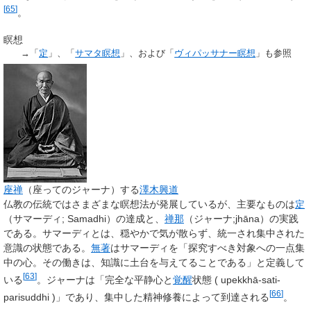
[
65
]
。
瞑想
→「
定
」、「
サマタ瞑想
」、および「
ヴィパッサナー瞑想
」も参照
座禅
（座ってのジャーナ）する
澤木興道
仏教の伝統ではさまざまな瞑想法が発展しているが、主要なものは
定
（サマーディ; Samadhi）の達成と、
禅那
（ジャーナ;jhāna）の実践
である。サマーディとは、穏やかで気が散らず、統一され集中された
意識の状態である。
無著
はサマーディを「探究すべき対象への一点集
中の心。その働きは、知識に土台を与えてることである」と定義して
[
63
]
いる
。ジャーナは「完全な平静心と
覚醒
状態 ( upekkhā-sati-
[
66
]
parisuddhi )」であり、集中した精神修養によって到達される
。