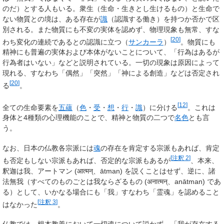
のだ）とする人もいる。衆生（生命・生きとし生けるもの）と生命で
ない物質との境は、ある存在が
識
（認識する働き）を持つか否かで区
別される。また物質にも不変の実体を認めず、物理現象も無常、すな
[
20
]
わち変化の連続であるとの認識に立つ（
サンカーラ
）
。物質にも
精神にも普遍の実体および本体がないことについて、「行為はあるが
行為者はいない」などと説明されている。一切の現象は原因によって
現れる、すなわち「偶然」「突然」「神による創造」などは否定され
[
20
]
る
。
[
12
]
全ての生命要素を
五蘊
（
色
・
受
・
想
・
行
・
識
）に分ける
。これは
身体と4種類の心理機能のことで、精神と物質の二つで
名色
とも言
う。
なお、日本の仏教各宗派には
魂
の存在を肯定する宗派もあれば、肯定
[
注釈 2
]
も否定もしない宗派もあれば、否定的な宗派もあるが
、本来、
釈迦は我、アートマン (
आत्मन्
、
ātman
) を説くことはせず、逆に、諸
法無我（すべてのものごとは我ならざるもの (
अनात्मन्
、
anātman
) であ
る）として、いかなる場合にも「我」すなわち「霊魂」を認めること
[
注釈 3
]
はなかった
。
仏教では、根本教義において一切魂について説かず、「我が存在する