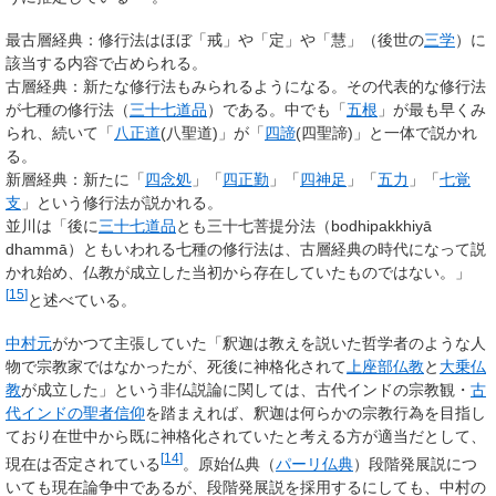
最古層経典：修行法はほぼ「戒」や「定」や「慧」（後世の
三学
）に
該当する内容で占められる。
古層経典：新たな修行法もみられるようになる。その代表的な修行法
が七種の修行法（
三十七道品
）である。中でも「
五根
」が最も早くみ
られ、続いて「
八正道
(八聖道)」が「
四諦
(四聖諦)」と一体で説かれ
る。
新層経典：新たに「
四念処
」「
四正勤
」「
四神足
」「
五力
」「
七覚
支
」という修行法が説かれる。
並川は「後に
三十七道品
とも三十七菩提分法（bodhipakkhiyā
dhammā）ともいわれる七種の修行法は、古層経典の時代になって説
かれ始め、仏教が成立した当初から存在していたものではない。」
[
15
]
と述べている。
中村元
がかつて主張していた「釈迦は教えを説いた哲学者のような人
物で宗教家ではなかったが、死後に神格化されて
上座部仏教
と
大乗仏
教
が成立した」という非仏説論に関しては、古代インドの宗教観・
古
代インドの聖者信仰
を踏まえれば、釈迦は何らかの宗教行為を目指し
ており在世中から既に神格化されていたと考える方が適当だとして、
[
14
]
現在は否定されている
。原始仏典（
パーリ仏典
）段階発展説につ
いても現在論争中であるが、段階発展説を採用するにしても、中村の