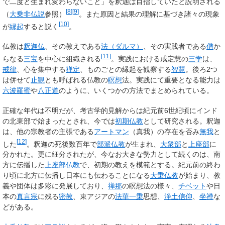
で二度と生まれ変わらないこと」を釈迦は目指していたと説明される
[
8
]
[
9
]
（
大乗非仏説
参照）
。また原因と結果の理解に基づき諸々の現象
[
10
]
が
縁起
すると説く
。
仏教は
釈迦仏
、その教えである
法（ダルマ）
、その実践者である
僧
か
[
11
]
らなる
三宝
を中心に組織される
。実践における戒定慧の
三学
は、
戒律
、心を集中する
禅定
、ものごとの縁起を観察する
智慧
。後ろ2つ
は併せて
止観
とも呼ばれる仏教の
瞑想
法。実践にて重要となる能力は
六波羅蜜
や
八正道
のように、いくつかの方法でまとめられている。
正確な年代は不明だが、考古学的見解からは紀元前6世紀頃にインド
の北東部で始まったとされ、今では
初期仏教
として研究される。釈迦
は、他の宗教者の主張である
アートマン
（真我）の存在を否み
無我
と
[
12
]
した
。釈迦の死後数百年で
部派仏教
が生まれ、
大衆部
と
上座部
に
分かれた。更に細分されたが、今なお大きな勢力として続くのは、南
方に伝播した
上座部仏教
で、初期の教えを模範とする。紀元前の終わ
り頃に北方に伝播し日本にも伝わることになる
大乗仏教
が始まり、教
義や団体は多彩に発展しており、
禅那
の瞑想法の様々、
チベット
や日
本の
真言宗
に残る
密教
、東アジアの
法華一乗
思想、
浄土信仰
、
坐禅
な
どがある。