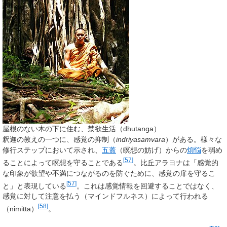
屋根のない木の下に住む、禁欲生活（dhutanga）
釈迦の教えの一つに、感覚の抑制（
indriyasamvara
）がある。様々な
修行ステップにおいて示され、
五蓋
（瞑想の妨げ）からの
煩悩
を弱め
[
57
]
ることによって瞑想を守ることである
。比丘アラヨナは「感覚的
な印象が欲望や不満につながるのを防ぐために、感覚の扉を守るこ
[
57
]
と」と表現している
。これは感覚情報を回避することではなく、
感覚に対して注意を払う（マインドフルネス）によって行われる
[
58
]
（nimitta）
。