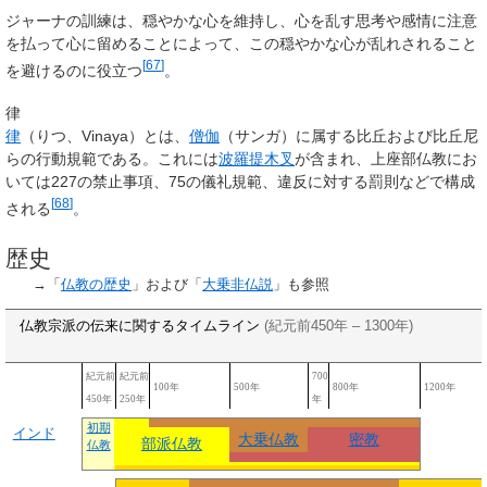
ジャーナの訓練は、穏やかな心を維持し、心を乱す思考や感情に注意
を払って心に留めることによって、この穏やかな心が乱れされること
[
67
]
を避けるのに役立つ
。
律
律
（りつ、
Vinaya
）とは、
僧伽
（サンガ）に属する比丘および比丘尼
らの行動規範である。これには
波羅提木叉
が含まれ、上座部仏教にお
いては227の禁止事項、75の儀礼規範、違反に対する罰則などで構成
[
68
]
される
。
歴史
→「
仏教の歴史
」および「
大乗非仏説
」も参照
仏教宗派の伝来に関するタイムライン
(紀元前450年 – 1300年)
紀元前
紀元前
700
100年
500年
800年
1200年
450年
250年
年
初期
インド
大乗仏教
密教
部派仏教
仏教