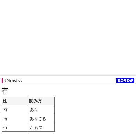
JMnedict
有
姓
読み方
有
あり
有
ありさき
有
たもつ