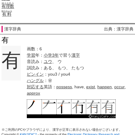
ゆうりすう
有理数
ゆうりょう
有料
漢字辞典
出典：漢字辞典
有
画数：6
有
学習
年：
小学
3年
で習う
漢字
音読み：
ユウ
、 ウ
訓読み：ある、 もつ、 たもつ
ピンイン
：you3 / you4
ハングル
：유
対応する
英語：
possess
, have,
exist
,
happen
,
occur
,
approx
※ご利用のPCやブラウザにより、漢字が正常に表示されない場合がございます。
Copyright ©
KANJIDIC2
- the property of the
Electronic Dictionary Research and