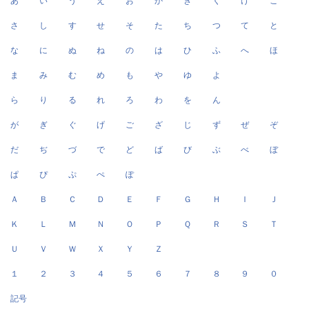
あ
い
う
え
お
か
き
く
け
こ
さ
し
す
せ
そ
た
ち
つ
て
と
な
に
ぬ
ね
の
は
ひ
ふ
へ
ほ
ま
み
む
め
も
や
ゆ
よ
ら
り
る
れ
ろ
わ
を
ん
が
ぎ
ぐ
げ
ご
ざ
じ
ず
ぜ
ぞ
だ
ぢ
づ
で
ど
ば
び
ぶ
べ
ぼ
ぱ
ぴ
ぷ
ぺ
ぽ
Ａ
Ｂ
Ｃ
Ｄ
Ｅ
Ｆ
Ｇ
Ｈ
Ｉ
Ｊ
Ｋ
Ｌ
Ｍ
Ｎ
Ｏ
Ｐ
Ｑ
Ｒ
Ｓ
Ｔ
Ｕ
Ｖ
Ｗ
Ｘ
Ｙ
Ｚ
１
２
３
４
５
６
７
８
９
０
記号