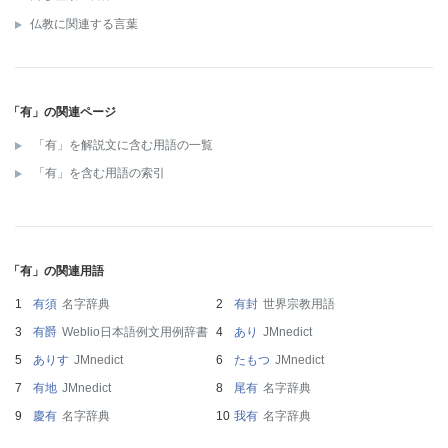
仏教に関連する言葉
「有」の関連ページ
「有」を解説文に含む用語の一覧
「有」を含む用語の索引
「有」の関連用語
有須
名字辞典
有封
世界宗教用語
有爵
Weblio日本語例文用例辞書
あり
JMnedict
ありす
JMnedict
たもつ
JMnedict
有地
JMnedict
尾有
名字辞典
慶有
名字辞典
我有
名字辞典