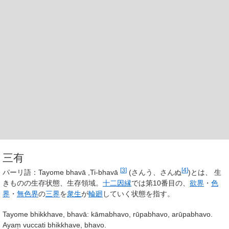
三有
[
3
]
[
4
]
パーリ語：Tayome bhavā ,Ti-bhavā
(さんう、さんぬ
)とは、 生
きものの生存状態、生存領域。
十二因縁
では第10番目の、
欲界
・
色
界
・
無色界
の
三界
を
衆生
が
輪廻
していく状態を指す。
Tayome bhikkhave, bhavā: kāmabhavo, rūpabhavo, arūpabhavo.
Ayaṃ vuccati bhikkhave, bhavo.