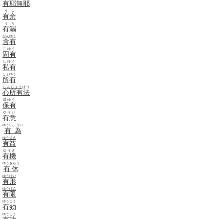
有耶無耶
うよ
有余
うろ
有漏
がんゆう
含有
こゆう
固有
しゆう
私有
しょゆう
所有
しんじょう
ほう
心所有法
ほゆう
保有
ゆうい
有意
ゆうい、うい
有為
ゆうえき
有益
ゆうき
有機
ゆうきゅう
有休
ゆうけい
有形
ゆうげん
有限
ゆうこう
有効
ゆうこう