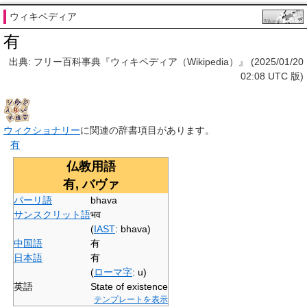
ウィキペディア
有
出典: フリー百科事典『ウィキペディア（Wikipedia）』 (2025/01/20
02:08 UTC 版)
ウィクショナリー
に関連の辞書項目があります。
有
仏教用語
有, バヴァ
パーリ語
bhava
サンスクリット語
भव
(
IAST
:
bhava
)
中国語
有
日本語
有
(
ローマ字
:
u
)
英語
State of existence
テンプレートを表示