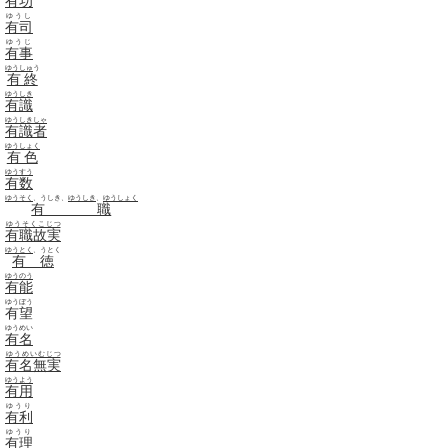
有功
ゆうし
有司
ゆうじ
有事
ゆうしゅ
う
有終
ゆうしき
有識
ゆうしきしゃ
有識者
ゆうしょく
有色
ゆうすう
有数
ゆうそく
、うしき、
ゆうしき
、
ゆうしょく
有職
ゆうそくこじつ
有職故実
ゆうとく
、うとく
有徳
ゆうのう
有能
ゆうぼう
有望
ゆうめい
有名
ゆうめいむじつ
有名無実
ゆうよう
有用
ゆうり
有利
ゆうり
有理