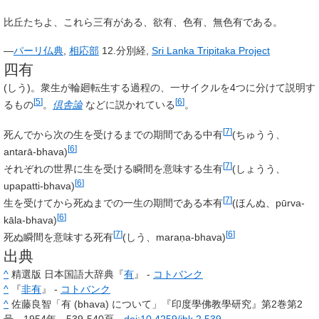
比丘たちよ、これら三有がある、欲有、色有、無色有である。
—
パーリ仏典
,
相応部
12.分別経,
Sri Lanka Tripitaka Project
四有
(しう)。衆生が輪廻転生する過程の、一サイクルを4つに分けて説明す
[
5
]
[
6
]
るもの
。
倶舎論
などに説かれている
。
[
7
]
死んでから次の生を受けるまでの期間である
中有
(ちゅうう、
[
6
]
antarā-bhava
)
[
7
]
それぞれの世界に生を受ける瞬間を意味する
生有
(しょうう、
[
6
]
upapatti-bhava
)
[
7
]
生を受けてから死ぬまでの一生の期間である
本有
(ほんぬ、
pūrva-
[
6
]
kāla-bhava
)
[
7
]
[
6
]
死ぬ瞬間を意味する
死有
(しう、
maraṇa-bhava
)
出典
^
精選版 日本国語大辞典『
有
』 -
コトバンク
^
『
非有
』 -
コトバンク
^
佐藤良智「有 (bhava) について」『印度學佛教學研究』第2巻第2