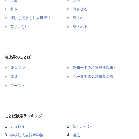
有さ
有させる
(有) さだまさし大世界社
有され
有されない
有される
急上昇のことば
雑魚マンコ
愛知一中予科練総決起事件
進捗
高松琴平電気鉄道長尾線
ブースト
ことば検索ランキング
チョレイ
姉とボイン
学校法人吉祥寺学園
邂逅