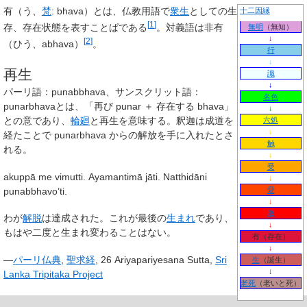
有
（う、
梵
:
bhava
）とは、仏教用語で
衆生
としての生
十二因縁
[
1
]
存、存在状態を表すことばである
。対義語は非有
無明
（無知）
↓
[
2
]
（ひう、abhava）
。
行
↓
再生
識
↓
パーリ語：punabbhava、サンスクリット語：
名色
punarbhavaとは、「再び punar ＋ 存在する bhava」
↓
との意であり、
輪廻
と再生を意味する。釈迦は成道を
六処
↓
経たことで punarbhava からの解放を手に入れたとさ
触
れる。
↓
受
akuppā me vimutti. Ayamantimā jāti. Natthidāni
↓
愛
punabbhavo’ti.
↓
取
わが
解脱
は達成された。これが最後の
生まれ
であり、
↓
もはや二度と生まれ変わることはない。
有
（存在）
↓
—
パーリ仏典
,
聖求経
, 26 Ariyapariyesana Sutta,
Sri
生
（誕生）
↓
Lanka Tripitaka Project
老死
（老いと死）