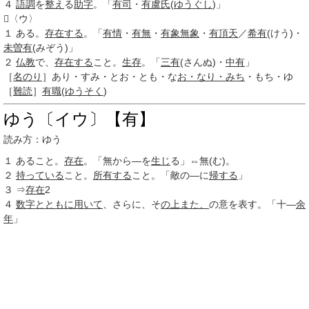
４
語調
を
整え
る
助字
。「
有司
・
有虞氏
(
ゆうぐし
)」
〈ウ〉
１
ある。
存在する
。「
有情
・
有無
・
有象無象
・
有頂天
／
希有
(けう)・
未曽有
(みぞう)」
２
仏教
で、
存在する
こと。
生存
。「
三有
(さんぬ)・
中有
」
［
名のり
］あり・すみ・とお・とも・な
お・なり・みち
・もち・ゆ
［
難読
］
有職
(
ゆうそく
)
ゆう〔イウ〕【有】
読み方：ゆう
１
あること。
存在
。「無から―を
生じ
る」⇔無(む)。
２
持っている
こと。
所有する
こと。「敵の―に
帰する
」
３
⇒
存在
2
４
数字
とともに
用いて
、さらに、そ
の上
また、
の意を表す。「十―
余
年
」