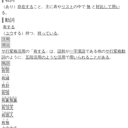
（あり）
存在する
こと。主に表や
リスト
の中で
無
と
対比して
用い
る。
動詞
有する
（
ユウ
する）持つ、
持っている
。
活用
用法
サ行変格活用
の「
有する
」は、
語幹
が
一字
漢語
である他の
サ行
変格
動
詞
のように、
五段活用
のような
活用
で
用いられる
ことがある
。
熟語
ありあけ
有明
うえん
有縁
うけ
有卦
うじょう
有情
うぞうむぞう
有象無象
うちょうてん
有頂天
う
とくにん
有徳人
うむ
有無
うやむや