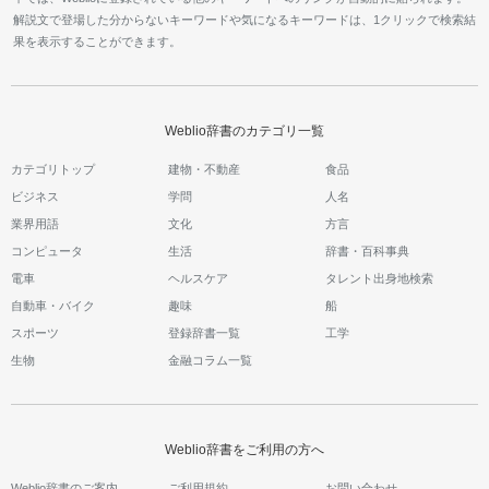
解説文で登場した分からないキーワードや気になるキーワードは、1クリックで検索結
果を表示することができます。
Weblio辞書のカテゴリ一覧
カテゴリトップ
建物・不動産
食品
ビジネス
学問
人名
業界用語
文化
方言
コンピュータ
生活
辞書・百科事典
電車
ヘルスケア
タレント出身地検索
自動車・バイク
趣味
船
スポーツ
登録辞書一覧
工学
生物
金融コラム一覧
Weblio辞書をご利用の方へ
Weblio辞書のご案内
ご利用規約
お問い合わせ