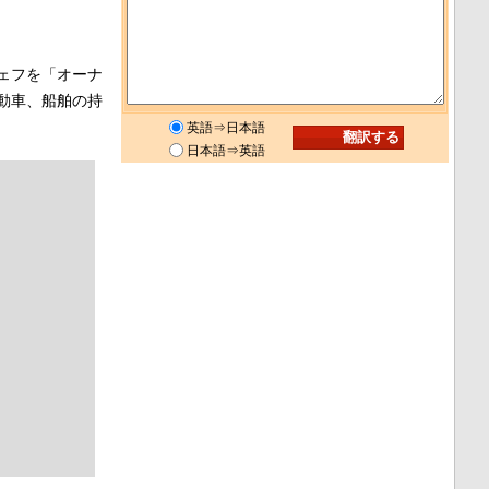
ェフを「オーナ
動車、船舶の持
英語⇒日本語
日本語⇒英語