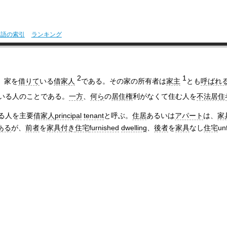
用語の索引
ランキング
2
1
、家を
借りて
いる
借家人
である。その家の所有者は
家主
とも
呼ばれ
いる人のことである。
一方
、
何ら
の
居住権
利がなくて住む人を
不法居住
る人を主要
借家人
principal
tenant
と呼ぶ。
住居
あるいは
アパート
は、
家
ある
が、
前者
を
家具
付き
住宅
furnished
dwelling
、
後者
を
家具
なし
住宅
un