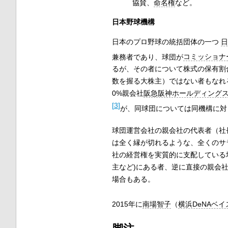
協賛、
命名権
など。
日本野球機構
日本のプロ野球の統括団体の一つ
日
兼務者であり、球団が
コミッショナ
るが、その者について株式の保有割
数を握る大株主）ではない者もなれ
0%親会社
阪急阪神ホールディング
[
3
]
が、同球団については同機構に対
球団運営会社の親会社の代表者（社
は全く縁が切れるような、全くのサ
社の経営権を実質的に支配している
主など)にある者、逆に直接の親会
場合もある。
2015年に
南場智子
（
横浜DeNAベ