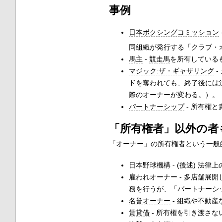
事例
日本ボクシングコミッション
同組織が発行する「クラブ・
馬主
-
競走馬
を所有している
マジック:ザ・ギャザリング
-
ドを奪われても、終了後には
際のオーナーが変わる。）。
パートナーシップ
- 所有権
「所有権者」以外の者
「オーナー」の所有権者という一般
日本野球機構 - (後述) 
雇われオーナー - 多店舗
務を行うが、「パートナーシ
名誉オーナー
- 組織や不動
賃貸借
- 所有権を引き渡さ