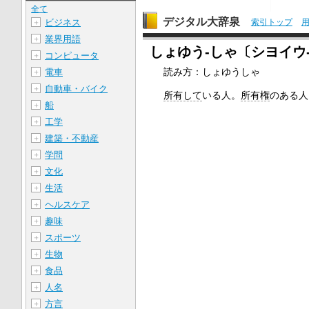
全て
デジタル大辞泉
索引トップ
ビジネス
＋
業界用語
＋
しょゆう‐しゃ〔シヨイウ
コンピュータ
＋
読み方：しょゆうしゃ
電車
＋
自動車・バイク
＋
所有して
いる人。
所有権
のある人
船
＋
工学
＋
建築・不動産
＋
学問
＋
文化
＋
生活
＋
ヘルスケア
＋
趣味
＋
スポーツ
＋
生物
＋
食品
＋
人名
＋
方言
＋