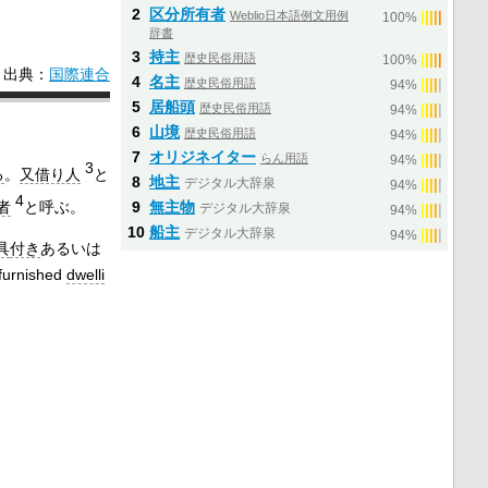
2
区分所有者
Weblio日本語例文用例
|
|
|
|
|
100%
辞書
3
持主
歴史民俗用語
|
|
|
|
|
100%
出典：
国際連合
4
名主
歴史民俗用語
|
|
|
|
|
94%
5
居船頭
歴史民俗用語
|
|
|
|
|
94%
6
山境
歴史民俗用語
|
|
|
|
|
94%
7
オリジネイター
らん用語
|
|
|
|
|
94%
3
る
。
又借り人
と
8
地主
デジタル大辞泉
|
|
|
|
|
94%
4
者
と呼ぶ。
9
無主物
デジタル大辞泉
|
|
|
|
|
94%
10
船主
デジタル大辞泉
|
|
|
|
|
94%
具
付き
あるいは
furnished
dwelli