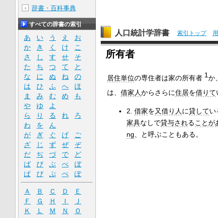
辞書・百科事典
＋
すべての辞書の索引
人口統計学辞書
索引トップ
あ
い
う
え
お
か
き
く
け
こ
所有者
さ
し
す
せ
そ
た
ち
つ
て
と
1
な
に
ぬ
ね
の
居住単位
の専住者は家の所有者
か
は
ひ
ふ
へ
ほ
は、
借家人
からさらに
住居
を
借りて
ま
み
む
め
も
や
ゆ
よ
2.
借家
を
又借り人
に
貸して
い
ら
り
る
れ
ろ
家具
なしで
貸与され
る
ことが
わ
を
ん
ng
、と呼ぶこともある。
が
ぎ
ぐ
げ
ご
ざ
じ
ず
ぜ
ぞ
だ
ぢ
づ
で
ど
ば
び
ぶ
べ
ぼ
ぱ
ぴ
ぷ
ぺ
ぽ
Ａ
Ｂ
Ｃ
Ｄ
Ｅ
Ｆ
Ｇ
Ｈ
Ｉ
Ｊ
Ｋ
Ｌ
Ｍ
Ｎ
Ｏ