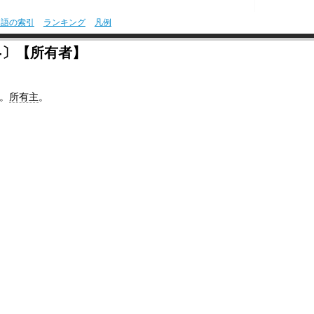
用語の索引
ランキング
凡例
‐〕【所有者】
。
所有主
。