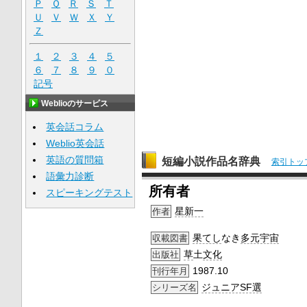
Ｐ
Ｑ
Ｒ
Ｓ
Ｔ
Ｕ
Ｖ
Ｗ
Ｘ
Ｙ
Ｚ
１
２
３
４
５
６
７
８
９
０
記号
Weblioのサービス
英会話コラム
Weblio英会話
英語の質問箱
短編小説作品名辞典
索引トッ
語彙力診断
所有者
スピーキングテスト
星新一
作者
果てし
なき
多元宇宙
収載図書
草
土
文化
出版社
1987.10
刊行年月
ジュニアSF選
シリーズ名