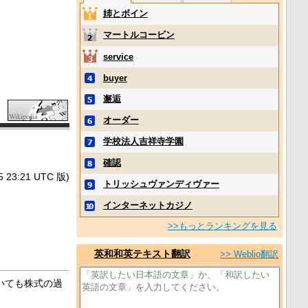
姉とボイン
マートルコービン
service
buyer
邂逅
オーダー
学校法人吉祥寺学園
確認
3:21 UTC 版)
トリッシュヴァンディヴァー
インターネットカジノ
>>もっとランキングを見る
英和和英テキスト翻訳
>> Weblio翻訳
いても株式の過