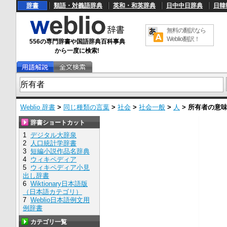
辞書
類語・対義語辞典
英和・和英辞典
日中中日辞典
日韓
無料の翻訳なら
Weblio翻訳！
556の専門辞書や国語辞典百科事典
から一度に検索!
Weblio 辞書
>
同じ種類の言葉
>
社会
>
社会一般
>
人
>
所有者
の意
辞書ショートカット
1
デジタル大辞泉
2
人口統計学辞書
3
短編小説作品名辞典
4
ウィキペディア
5
ウィキペディア小見
出し辞書
6
Wiktionary日本語版
（日本語カテゴリ）
7
Weblio日本語例文用
例辞書
カテゴリ一覧