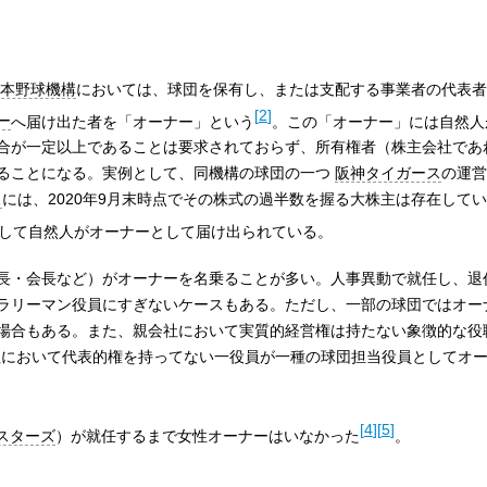
本野球機構
においては、球団を保有し、または支配する事業者の代表者
[
2
]
ー
へ届け出た者を「オーナー」という
。この「オーナー」には自然人
合が一定以上であることは要求されておらず、所有権者（株主会社であ
ることになる。実例として、同機構の球団の一つ
阪神タイガース
の運営
ス
には、2020年9月末時点でその株式の過半数を握る大株主は存在して
して自然人がオーナーとして届け出られている。
長・会長など）がオーナーを名乗ることが多い。人事異動で就任し、退
ラリーマン役員にすぎないケースもある。ただし、一部の球団ではオー
場合もある。また、親会社において実質的経営権は持たない象徴的な役
社において代表的権を持ってない一役員が一種の球団担当役員としてオ
[
4
]
[
5
]
イスターズ
）が就任するまで女性オーナーはいなかった
。