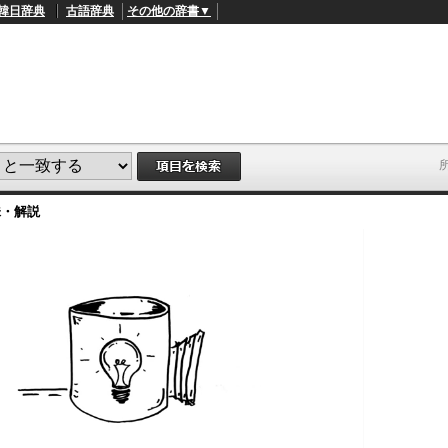
韓日辞典
古語辞典
その他の辞書▼
味・解説