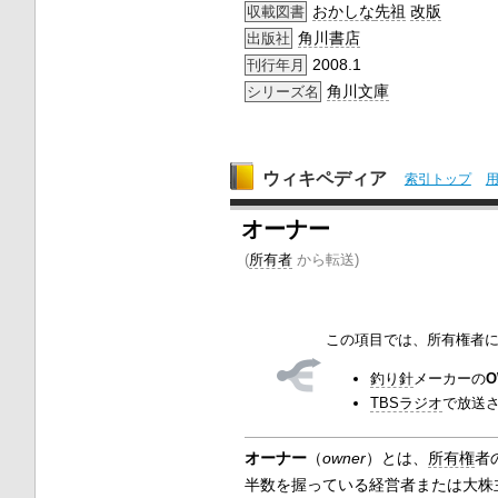
おかしな
先祖
改版
収載図書
角川書店
出版社
2008.1
刊行年月
角川文庫
シリーズ名
ウィキペディア
索引トップ
オーナー
(
所有者
から転送)
この項目では、所有権者
釣り針
メーカーの
O
TBSラジオ
で放送
オーナー
（
owner
）とは、
所有権
者
半数を握っている経営者または大株