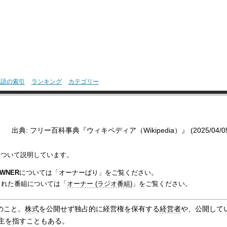
用語の索引
ランキング
カテゴリー
出典: フリー百科事典『ウィキペディア（Wikipedia）』 (2025/04/05 2
について説明しています。
WNER
については「オーナーばり」をご覧ください。
された番組については「
オーナー (ラジオ番組)
」をご覧ください。
のこと。
株式
を公開せず独占的に経営権を保有する
経営者
や、公開して
主を指すこともある。