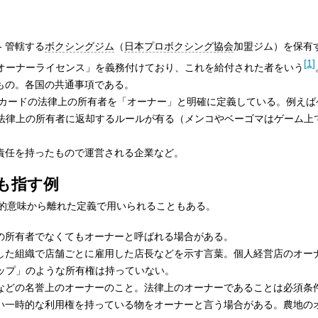
- 管轄する
ボクシングジム
（
日本プロボクシング協会
加盟ジム）を保有
[
1
]
オーナーライセンス」を義務付けており、これを給付された者をいう
もの。各国の共通事項である。
 カードの法律上の所有者を「オーナー」と明確に定義している。例えば
法律上の所有者に返却するルールが有る（メンコやベーゴマはゲーム上
と責任を持ったもので運営される企業など。
も指す例
的意味から離れた定義で用いられることもある。
法律上の所有者でなくてもオーナーと呼ばれる場合がある。
展開した組織で店舗ごとに雇用した店長などを示す言葉。個人経営店のオー
ップ」のような所有権は持っていない。
産などの名誉上のオーナーのこと。法律上のオーナーであることは必須条
ない一時的な利用権を持っている物をオーナーと言う場合がある。農地の