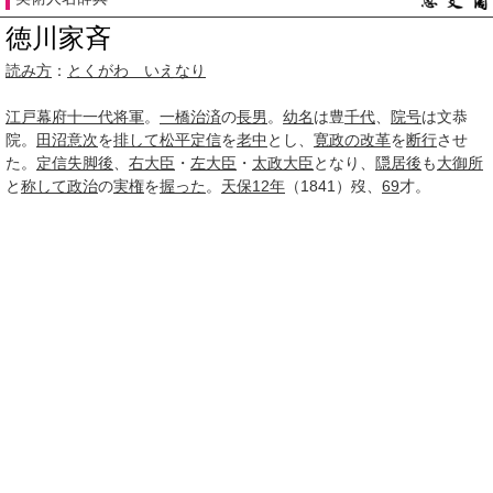
徳川家斉
読み方
：
とくがわ いえなり
江戸幕府
十一代
将軍
。
一橋治済
の
長男
。
幼名
は豊
千代
、
院号
は文恭
院。
田沼意次
を
排して
松平定信
を
老中
とし、
寛政の改革
を
断行
させ
た。
定信
失脚後
、
右大臣
・
左大臣
・
太政大臣
となり、
隠居後
も
大御所
と
称して
政治
の
実権
を
握った
。
天保12年
（1841）歿、
69
才。