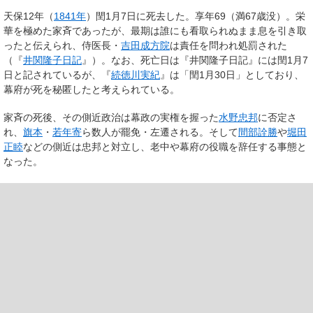
天保12年（
1841年
）閏1月7日に死去した。享年69（満67歳没）。栄
華を極めた家斉であったが、最期は誰にも看取られぬまま息を引き取
ったと伝えられ、侍医長・
吉田成方院
は責任を問われ処罰された
（『
井関隆子日記
』）。なお、死亡日は『井関隆子日記』には閏1月7
日と記されているが、『
続徳川実紀
』は「閏1月30日」としており、
幕府が死を秘匿したと考えられている。
家斉の死後、その側近政治は幕政の実権を握った
水野忠邦
に否定さ
れ、
旗本
・
若年寄
ら数人が罷免・左遷される。そして
間部詮勝
や
堀田
正睦
などの側近は忠邦と対立し、老中や幕府の役職を辞任する事態と
なった。