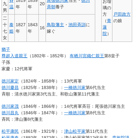
斉
1819
1839
尾張徳川家
当主・
徳川
お瑠
九
20
温
年
年
斉朝
養子
璃の
男
方
戸田政方
二
（
青
の娘
十
泰
1827
1843
鳥取藩主
・
池田斉訓
に
蓮
16
七
姫
年
年
嫁ぐ
院
）
女
猶子
尊超入道親王
（1802年 - 1852年）
有栖川宮織仁親王
第8皇子
子孫
家慶：12代将軍
徳川家定
（1824年 - 1858年）：13代将軍
徳川慶昌
（1825年 - 1838年）：
一橋徳川家
第6代当主
斉順：清水徳川家第3代当主、和歌山藩第11代藩主
徳川家茂
（1846年 - 1866年）：14代将軍斉荘：尾張徳川家当主
徳川昌丸
（1846年 - 1847年）：
一橋徳川家
第8代当主
斉民：津山藩8代藩主
松平康民
（1861年 - 1921年）：
津山
松平家
第11代当主
松平康春
（1892年 - 1972年）：津山松平家第12代当主、
貴族院議