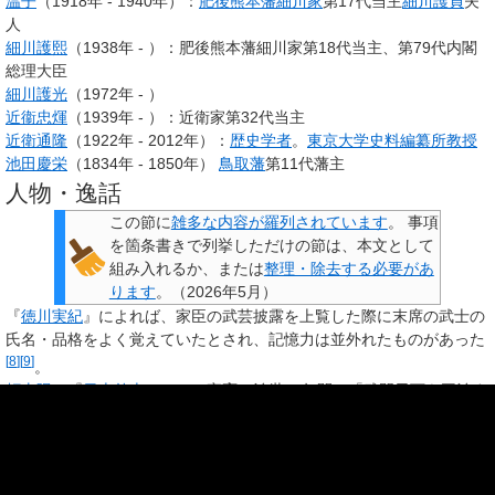
温子
（1918年 - 1940年）：
肥後
熊本藩
細川家
第17代当主
細川護貞
夫
人
細川護熙
（1938年 - ）：肥後熊本藩細川家第18代当主、第79代内閣
総理大臣
細川護光
（1972年 - ）
近衞忠煇
（1939年 - ）：近衛家第32代当主
近衛通隆
（1922年 - 2012年）：
歴史学者
。
東京大学史料編纂所
教授
池田慶栄
（1834年 - 1850年）
鳥取藩
第11代藩主
人物・逸話
この節に
雑多な内容が羅列されています
。
事項
を箇条書きで列挙しただけの節は、本文として
組み入れるか、または
整理・除去する必要があ
ります
。
（
2026年5月
）
『
徳川実紀
』によれば、家臣の武芸披露を上覧した際に末席の武士の
氏名・品格をよく覚えていたとされ、記憶力は並外れたものがあった
[
8
]
[
9
]
。
頼山陽
の『
日本外史
』では、家斉の治世50年間は「武門天下を平治す
る。ここに至って、その盛りを極む」とあり、家斉の治世は将軍が政
務に無関心であっても世は平穏で幕府の権勢が絶頂期にあったとして
[
8
]
いる
。
家斉の時代は江戸幕府における最後の絶頂期・黄金期であった。
東京