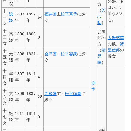
産
年
年
の娘。名
院
方
は八十、
（
芳
十
筆などと
浅
1803
1857
福井藩
主
松平斉承
に嫁
心
一
54
も。
姫
年
年
ぐ
院
）
女
十
お屋
高
1806
1806
三
0
知の
大岩盛英
姫
年
年
女
方
の娘、
諸
（
清
星信邦
の
十
元
1808
1821
会津藩
・
松平容衆
に嫁
昇
養女
五
13
姫
年
年
ぐ
院
）
女
十
岸
1807
1811
四
4
姫
年
年
女
側
室
十
文
1809
1837
高松藩
主・
松平頼胤
に
六
28
姫
年
年
嫁ぐ
女
十
艶
1811
1811
七
0
姫
年
年
女
二
お袖