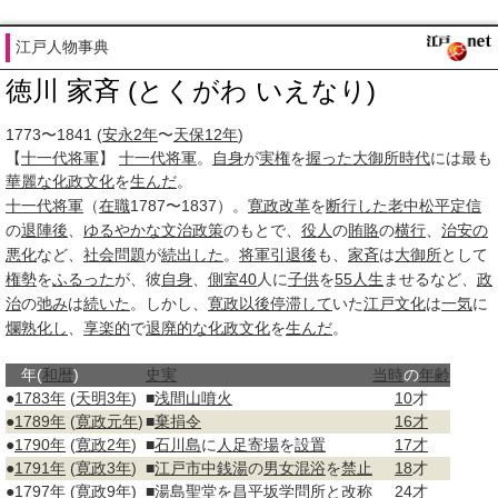
江戸人物事典
徳川 家斉 (とくがわ いえなり)
1773〜1841
(
安永2年
〜
天保12年
)
【
十一代
将軍
】
十一代
将軍
。
自身
が
実権
を
握った
大御所時代
には最も
華麗な
化政文化
を
生んだ
。
十一代
将軍
（
在職
1787〜1837）。
寛政改革
を
断行した
老中
松平定信
の
退陣後
、
ゆるやかな
文治
政策
のもとで、
役人
の
賄賂
の
横行
、
治安の
悪化
など、
社会問題
が
続出した
。
将軍
引退後
も、
家斉
は
大御所
として
権勢
を
ふるった
が、彼
自身
、
側室
40
人に
子供
を
55
人生
ませるなど、
政
治
の
弛み
は
続いた
。しかし、
寛政
以後
停滞して
いた
江戸
文化
は
一気
に
爛熟
化し
、
享楽的
で
退廃的な
化政文化
を
生んだ
。
年(
和暦
)
史実
当時
の
年齢
●
1783年
(
天明3年
)
■
浅間山噴火
10
才
●
1789年
(
寛政元年
)
■
棄捐令
16才
●
1790年
(
寛政2年
)
■
石川島
に
人足寄場
を
設置
17才
●
1791年
(
寛政3年
)
■
江戸
市中
銭湯
の
男女混浴
を
禁止
18
才
●
1797年
(
寛政9年
)
■
湯島聖堂
を
昌平坂学問所
と
改称
24
才