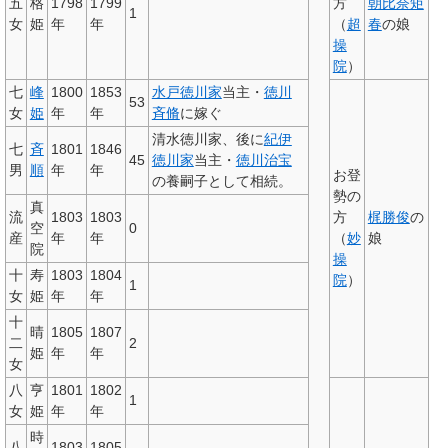
五
格
1798
1799
方
朝比奈矩
1
女
姫
年
年
（
超
春
の娘
操
院
）
七
峰
1800
1853
水戸徳川家
当主・
徳川
53
女
姫
年
年
斉脩
に嫁ぐ
清水徳川家、後に
紀伊
七
斉
1801
1846
45
徳川家
当主・
徳川治宝
男
順
年
年
お登
の養嗣子として相続。
勢の
真
流
1803
1803
方
梶勝俊
の
空
0
産
年
年
（
妙
娘
院
操
十
寿
1803
1804
院
）
1
女
姫
年
年
十
晴
1805
1807
二
2
姫
年
年
女
八
亨
1801
1802
1
女
姫
年
年
時
八
1803
1805