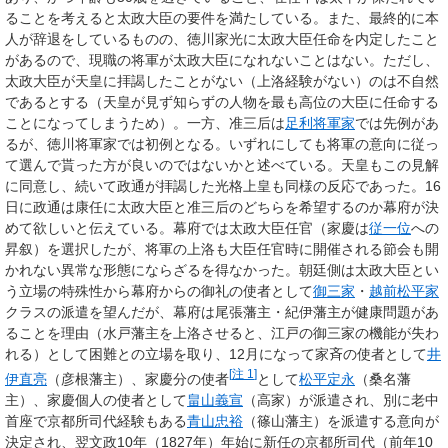
ることを考えると太政大臣の要件を満たしている。また、最終的に本
人が辞退をしているものの、徳川家光に太政大臣任命を内定したこと
があるので、現職の将軍が太政大臣になれないことはない。ただし、
太政大臣が天皇に拝謁したことがない（上洛経験がない）のは不自然
であるとする（天皇が見ず知らずの人物を最も高位の大臣に任命する
ことになってしまうため）。一方、准三后は
足利将軍家
では先例があ
るが、徳川将軍家では初例となる。いずれにしても将軍の意向に従っ
て選んで貰った方が良いのではないかと述べている。天皇もこの見解
に同意し、続いて政通が拝謁した光格上皇も同様の反応であった。16
日に政通は康任に太政大臣と准三后のどちらを希望するのか幕府が決
めて欲しいと伝えている。幕府では太政大臣任官（家慶は
従一位
への
昇叙）を選択したが、将軍の上洛も大臣任官時に開催される節会も開
かれない異常な形態にならざるを得なかった。朝廷側は太政大臣とい
う立場の特殊性から幕府からの御礼の使者として
御三家
・
越前松平家
クラスの派遣を望んだが、幕府は尾張藩主・紀伊藩主が健康問題があ
ることを理由（水戸藩主を上洛させると、江戸の御三家の機能が失わ
れる）として困難との立場を取り、12月になって家斉の使者として
井
[
注 1
]
伊直亮
（彦根藩主）、家慶分の使者
として
松平定永
（桑名藩
主）、家慶個人の使者として
畠山義宣
（高家）が派遣され、別に老中
首座で京都所司代経験もある
青山忠裕
（篠山藩主）を派遣する意向が
決定され、翌文政10年（1827年）年始に新任の京都所司代（前年10