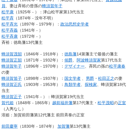
員
、妻は斉裕の曾孫の
蜂須賀年子
松平康
（1925年 - ）：津山松平家第13代当主
松平斉
（1874年 - 没年不明）
松平斉光
（1897年 - 1979年）：
政治思想史学者
松平斉義
（1941年 - ）
松平斉康
（1972年 - ）
斉裕：徳島藩13代藩主
蜂須賀茂韶
（1846年 - 1918年）：
徳島藩
14第藩主で最後の藩主
蜂須賀正韶
（1871年 - 1932年）：
侯爵
、
阿波
蜂須賀家
第17代当主
蜂須賀年子
（1896年 - 1970年）：
デザイナー
、斉民の孫の
松平康春
の妻
蜂須賀笛子
（1898年 - 1937年）：
国文学者
、
男爵
・
松田正之
の妻
蜂須賀正氏
（1903年 - 1953年）：
鳥類学者
、
探検家
、蜂須賀家18代
当主
蜂須賀正子
（1941年 - ）：蜂須賀家19代当主
賀代姫
（1848年 - 1865年）
越前
福井藩
第17代藩主・
松平茂昭
の
正室
（入輿なし）
溶姫：加賀前田藩第12代藩主 前田斉泰の正室
前田慶寧
（1830年 - 1874年）
加賀藩
第13代藩主