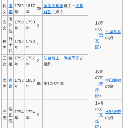
長
淑
1789
1817
尾張徳川家
当主・
徳川
28
女
姫
年
年
斉朝
に嫁ぐ
瓊
次
1790
1790
お万
岸
0
女
年
年
の方
院
平塚為喜
（
勢
の娘
竹
真
長
1792
1793
千
1
院
）
男
年
年
代
三
綾
1795
1797
仙台藩
主・
伊達周宗
と
2
女
姫
年
年
婚約
お楽
の方
次
家
1793
1853
押田勝敏
60
第12代将軍
（
香
男
慶
年
年
の娘
琳
院
）
お梅
端
の方
三
1794
1794
水野忠芳
正
0
（
真
男
年
年
の娘
院
性
院
）