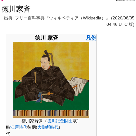
徳川家斉
出典: フリー百科事典『ウィキペディア（Wikipedia）』 (2026/08/05
04:46 UTC 版)
徳川 家斉
凡例
徳川家斉像（
德川記念財団
蔵）
時
江戸時代
後期(
大御所時代
)
代