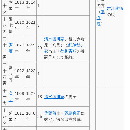
孝
1813
1814
十
1
の方
姫
年
年
吉江政福
女
（
本
の娘
性
十
陽
1818
1821
院
）
八
七
3
年
年
男
郎
二
清水徳川家
、後に異母
十
斉
1820
1849
兄（八兄）で
紀伊徳川
29
一
彊
年
年
家
当主・
徳川斉順
の養
男
嗣子として相続。
二
富
十
1822
1823
八
1
四
年
年
郎
男
十
斉
1809
1827
一
18
清水徳川家
の養子
明
年
年
男
十
盛
1811
1846
佐賀藩
主・
鍋島直正
に
八
35
姫
年
年
嫁ぐ。法名は孝盛院。
女