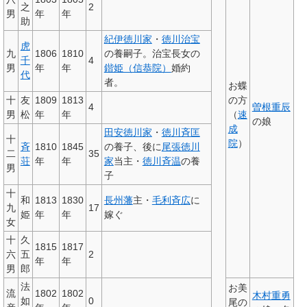
之
2
男
年
年
助
紀伊徳川家
・
徳川治宝
虎
九
1806
1810
の養嗣子。治宝長女の
千
4
男
年
年
鍇姫（信恭院）
婚約
代
者。
お蝶
十
友
1809
1813
の方
4
曽根重辰
男
松
年
年
（
速
の娘
成
田安徳川家
・
徳川斉匡
十
院
）
斉
1810
1845
の養子、後に
尾張徳川
二
35
荘
年
年
家
当主・
徳川斉温
の養
男
子
十
和
1813
1830
長州藩
主・
毛利斉広
に
九
17
姫
年
年
嫁ぐ
女
十
久
1815
1817
六
五
2
年
年
男
郎
法
お美
流
1802
1802
木村重勇
如
0
尾の