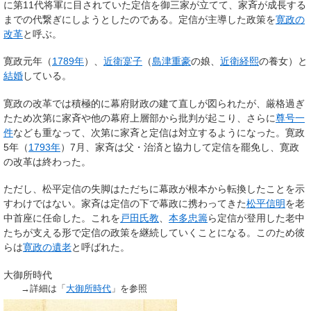
に第11代将軍に目されていた定信を御三家が立てて、家斉が成長する
までの代繋ぎにしようとしたのである。定信が主導した政策を
寛政の
改革
と呼ぶ。
寛政元年（
1789年
）、
近衛寔子
（
島津重豪
の娘、
近衛経熙
の養女）と
結婚
している。
寛政の改革では積極的に幕府財政の建て直しが図られたが、厳格過ぎ
たため次第に家斉や他の幕府上層部から批判が起こり、さらに
尊号一
件
なども重なって、次第に家斉と定信は対立するようになった。寛政
5年（
1793年
）7月、家斉は父・治済と協力して定信を罷免し、寛政
の改革は終わった。
ただし、松平定信の失脚はただちに幕政が根本から転換したことを示
すわけではない。家斉は定信の下で幕政に携わってきた
松平信明
を老
中首座に任命した。これを
戸田氏教
、
本多忠籌
ら定信が登用した老中
たちが支える形で定信の政策を継続していくことになる。このため彼
らは
寛政の遺老
と呼ばれた。
大御所時代
→詳細は「
大御所時代
」を参照