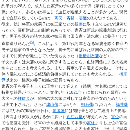
約半分の28人
で、成人した家斉の子の多くは子供（家斉にとっての
孫）がなく、あるいは早世して血筋が途絶えることが多かった。現代
まで血筋を残しているのは、
斉民
・
斉裕
・
溶姫
の3人だけである。
従来、徳川将軍の庶男子は御三家などの
親藩
に取り立てるのが通例だ
ったが、幕府財政上の制約もあってか、家斉は新規の親藩創設は行わ
ず、男子を既存の諸大名家や御三卿（田安家・清水家）に養子として
[
5
]
直接送り込んだ
。これにより、第12代将軍となる家慶を除く長命の
男子は他家の養子となったが、養子先に選ばれた諸国の大名家の中に
はすでに実子が誕生していた例もあった（
播磨
明石藩
など）。
子女の多くは大藩の大名に関係することから、血縁関係による大名統
制をとったとも考えられる。また、将軍の子を迎える大名に、それに
伴う儀礼などによる経済的負担を課していたとも考えられる。
一橋宗
尹
以来の一橋家の養子戦略の延長でもある。
家斉の子を養子もしくは正室として迎えた（続柄）大名家に対しては
特別な待遇が与えられた。文化8年（
1821年
）に禁じられた幕府から
大名への
拝借金
が、続柄の大名家に対しては家斉の子女のためという
口実で下された。さらに
津山藩
には5万石、
明石藩
には2万石、
福井藩
には2万石の加増が行われ、
尾張藩
には知行替と称して経済上の要地
（表高より実収入がはるかに多い）
近江八幡
が与えられた。
官位
の面
でも便宜を受け、将軍の子や娘婿として本来の
家格
よりも上位の官位
が授けられた。従って家斉と姻戚関係にある大名家は、それまで同格