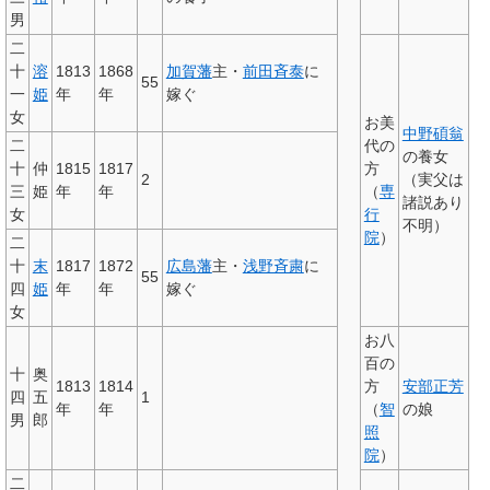
男
二
十
溶
1813
1868
加賀藩
主・
前田斉泰
に
55
一
姫
年
年
嫁ぐ
女
お美
中野碩翁
二
代の
の養女
十
仲
1815
1817
方
2
（実父は
三
姫
年
年
（
専
諸説あり
女
行
不明）
院
）
二
十
末
1817
1872
広島藩
主・
浅野斉粛
に
55
四
姫
年
年
嫁ぐ
女
お八
百の
十
奥
1813
1814
方
安部正芳
四
五
1
年
年
（
智
の娘
男
郎
照
院
）
二