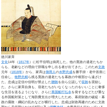
徳川家斉
文化
14年（
1817年
）に松平信明は病死した。他の寛政の遺老たちか
らも、老齢などの理由で辞職を申し出る者が出てきた。このため
文政
元年（
1818年
）から、家斉は
側用人
の
水野忠成
を勝手掛・老中首座に
任命し、
牧野忠精
ら残る寛政の遺老たちを幕政の中枢部から遠ざけ
た。忠成は定信や信明が禁止した
贈賄
を自ら公認して
収賄
を奨励し
た。さらに家斉自身も、宿老たちがいなくなったのをいいことに奢侈
な生活を送るようになり、さらに
異国船打払令
を発するなどたび重な
る外国船対策として海防費支出が増大したため、幕府財政の破綻・幕
政の腐敗・綱紀の乱れなどが横行した。忠成は財政再建のために文政