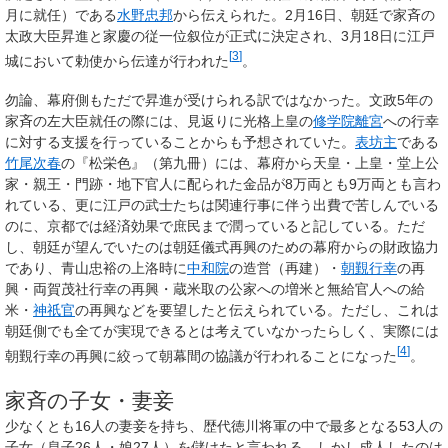
月に就任）である
水野忠邦
から伝えられた。2月16日、朝廷で家斉の
太政大臣昇進と家慶の従一位叙位が正式に決定され、3月18日に江戸
[
3
]
城において勅使から伝達が行われた
。
勿論、幕府側もただで昇進が受けられる訳ではなかった。文政5年の
家斉の左大臣就任の際には、見返りに光格上皇の
修学院離宮
への行幸
に対する支援を行っていることからも予想されていた。
表坊主
である
竹尾次春
の『松栄色』（第九冊）には、幕府から天皇・上皇・堂上公
家・親王・門跡・地下官人に配られた金品が8万両とも9万両とも言わ
れている、更に江戸の武士たちは関連行事に伴う出費で苦しんでいる
のに、京都では経済効果で庶民まで潤っていると記している。ただ
し、朝廷が望んでいたのは朝廷儀式再興のための幕府からの財政協力
であり、青山忠裕の上洛時に
中和院
の造営（再建）・
朝覲行幸
の再
興・両賀茂社行幸の再興・蔵米取の公家への増米と無給官人への給
米・
神祇官
の再興などを要望したと伝えられている。ただし、これは
朝廷側でも全てが実現できるとは考えていなかったらしく、実際には
[
4
]
朝覲行幸の再興に絞って朝幕間の協議が行われることになった
。
家斉の子女・妻妾
少なくとも
16人の妻妾
を持ち、歴代徳川将軍の中で最多となる
53人の
子女（息子26人・娘27人）
を儲けたと言われる。しかし
成人したのは