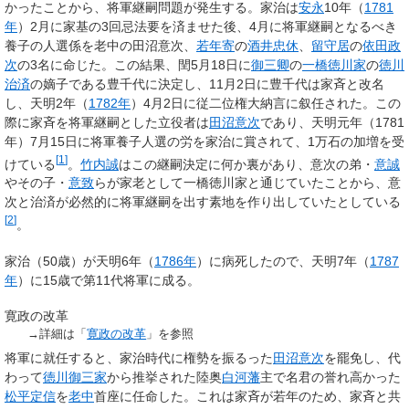
かったことから、将軍継嗣問題が発生する。家治は
安永
10年（
1781
年
）2月に家基の3回忌法要を済ませた後、4月に将軍継嗣となるべき
養子の人選係を老中の田沼意次、
若年寄
の
酒井忠休
、
留守居
の
依田政
次
の3名に命じた。この結果、閏5月18日に
御三卿
の
一橋徳川家
の
徳川
治済
の嫡子である豊千代に決定し、11月2日に豊千代は家斉と改名
し、天明2年（
1782年
）4月2日に従二位権大納言に叙任された。この
際に家斉を将軍継嗣とした立役者は
田沼意次
であり、天明元年（1781
年）7月15日に将軍養子人選の労を家治に賞されて、1万石の加増を受
[
1
]
けている
。
竹内誠
はこの継嗣決定に何か裏があり、意次の弟・
意誠
やその子・
意致
らが家老として一橋徳川家と通じていたことから、意
次と治済が必然的に将軍継嗣を出す素地を作り出していたとしている
[
2
]
。
家治（50歳）が天明6年（
1786年
）に病死したので、天明7年（
1787
年
）に15歳で第11代将軍に成る。
寛政の改革
→詳細は「
寛政の改革
」を参照
将軍に就任すると、家治時代に権勢を振るった
田沼意次
を罷免し、代
わって
徳川御三家
から推挙された陸奥
白河藩
主で名君の誉れ高かった
松平定信
を
老中
首座に任命した。これは家斉が若年のため、家斉と共