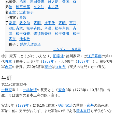
兄
家斉
、
治国
、
黒田斉隆
、
雄之助
、
斉匡
、
斉
弟
敦
、
松平義居
、
久之助
、
本之丞
妻
正室
：
近衛寔子
側室：
多数
子
家慶
、
敦之助
、
斉順
、
虎千代
、
斉明
、
斉荘
、
池田斉衆
、
松平斉民
、
斉温
、
松平斉良
、
斉
彊
、
松平斉善
、
蜂須賀斉裕
、
松平斉省
、
松平
斉宣
、
他多数
猶子：
尊超入道親王
テンプレートを表示
徳川 家斉
（とくがわ いえなり、
旧字体
:
德川家齊
）は
江戸幕府
の第11
代
将軍
（在任：天明7年（
1787年
） - 天保8年（
1837年
））。第8代将
軍
吉宗
の曾孫。第10代将軍
家治
は
従伯父
（実父の従兄）かつ養父。
生涯
第11代将軍就任
一橋家
当主・
一橋治済
の長男として
安永
2年（1773年）10月5日に出
生。母は旗本の岩本正利の娘・富子。
安永8年（
1779年
）に第10代将軍・
徳川家治
の世嗣・
家基
の急死後、
家治に他に男子がおらず、また家治の弟である
清水重好
も子供がいな