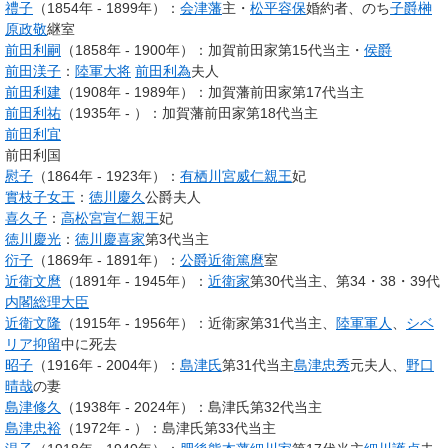
禮子
（1854年 - 1899年）：
会津藩
主・
松平容保
婚約者、のち
子爵
榊
原政敬
継室
前田利嗣
（1858年 - 1900年）：加賀前田家第15代当主・
侯爵
前田渼子
：
陸軍大将
前田利為
夫人
前田利建
（1908年 - 1989年）：加賀藩前田家第17代当主
前田利祐
（1935年 - ）：加賀藩前田家第18代当主
前田利宜
前田利国
慰子
（1864年 - 1923年）：
有栖川宮威仁親王
妃
實枝子女王
：
徳川慶久
公爵夫人
喜久子
：
高松宮宣仁親王
妃
徳川慶光
：
徳川慶喜家
第3代当主
衍子
（1869年 - 1891年）：
公爵
近衛篤麿
室
近衛文麿
（1891年 - 1945年）：
近衛家
第30代当主、第34・38・39代
内閣総理大臣
近衛文隆
（1915年 - 1956年）：近衛家第31代当主、
陸軍軍人
、
シベ
リア抑留
中に死去
昭子
（1916年 - 2004年）：
島津氏
第31代当主
島津忠秀
元夫人、
野口
晴哉
の妻
島津修久
（1938年 - 2024年）：島津氏第32代当主
島津忠裕
（1972年 - ）：島津氏第33代当主