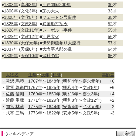
●
1803年
(
享和3年
)
■
江戸
開府
200年
30
才
●
1806年
(
文化3年
)
■
芝
の
大火
33才
●
1808年
(
文化5年
)
■
フェートン号事件
35
才
●
1825年
(
文政8年
)
■
異国船打払令
52
才
●
1828年
(
文政11年
)
■
シーボルト事件
55
才
●
1829年
(
文政12年
)
■
江戸大火
56
才
●
1830年
(
天保元年
)
■
伊勢
御蔭参り
大流行
57
才
●
1837年
(
天保8年
)
■
大塩平八郎の乱
64
才
●
1839年
(
天保10年
)
■
蛮社の獄
66
才
人物名
生年
〜
没年
(
和暦
)
年齢差
・
滝沢 馬琴
1767年
〜
1848年
(
明和4年
〜
嘉永元年
)
+6
・
雷電 為衛門
1767年
〜
1825年
(
明和4年
〜
文政8年
)
+6
・
佐藤 信淵
1769年
〜
1850年
(
明和6年
〜
嘉永3年
)
+4
・
近藤 重蔵
1771年
〜
1829年
(
明和8年
〜
文政12年
)
+2
・
間宮 林蔵
1775年
〜
1844年
(
安永4年
〜
弘化元年
)
-2
・
式亭 三馬
1776年
〜
1822年
(
安永5年
〜
文政5年
)
-3
ウィキペディア