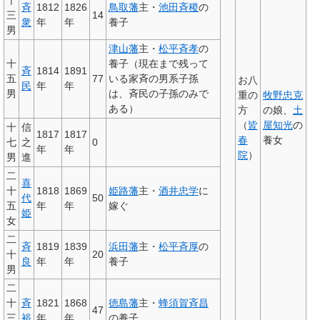
十
斉
1812
1826
鳥取藩
主・
池田斉稷
の
三
14
衆
年
年
養子
男
津山藩
主・
松平斉孝
の
十
養子（現在まで残って
斉
1814
1891
五
77
いる家斉の男系子孫
お八
民
年
年
男
は、斉民の子孫のみで
重の
牧野忠克
ある）
方
の娘、
土
（
皆
屋知光
の
十
信
1817
1817
春
養女
七
之
0
年
年
院
）
男
進
二
喜
十
1818
1869
姫路藩
主・
酒井忠学
に
代
50
五
年
年
嫁ぐ
姫
女
二
斉
1819
1839
浜田藩
主・
松平斉厚
の
十
20
良
年
年
養子
男
二
十
斉
1821
1868
徳島藩
主・
蜂須賀斉昌
47
三
裕
年
年
の養子