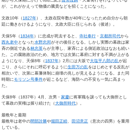
期から天保期にかけて8回に及ぶ
貨幣改鋳
・大量発行を行なっている
が、これがかえって物価の騰貴などを招くことになった。
文政10年（
1827年
）、太政在院年数が40年になったため自分から朝
廷に働きかけるようになり、太政大臣に任じられる（後述）。
天保5年（
1834年
）に忠成が死去すると、
寺社奉行
・
京都所司代
から
西丸老中
となった
水野忠邦
がその後任となる。しかし実際の幕政は家
斉の側近である
林忠英
らが主導し、家斉による側近政治はなおも続い
た。この腐敗政治のため、地方では次第に幕府に対する不満が上がる
ようになり、天保8年（
1837年
）2月には大坂で
大塩平八郎の乱
が起
こり、さらにそれに呼応するように
生田万の乱
をはじめとする反乱が
相次いで、次第に幕藩体制に崩壊の兆しが見えるようになる。また同
時期に
モリソン号事件
が起こるなど、海防への不安も一気に高まっ
た。
天保8年（1837年）4月、次男・
家慶
に将軍職を譲っても大御所とし
て幕政の実権は握り続けた（
大御所時代
）。
最晩年と最期
最晩年は老中の
間部詮勝
や
堀田正睦
、
田沼意正
（意次の四男）を重用
している。