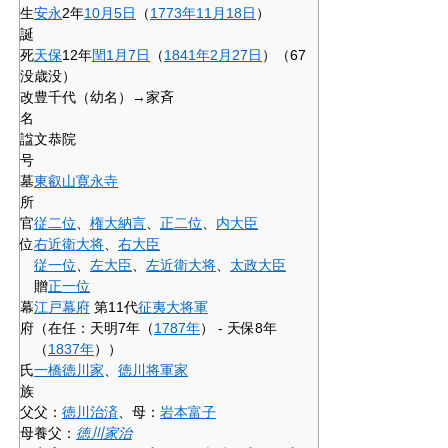
生
安永
2年
10月5日
（
1773年
11月18日
）
誕
死
天保
12年
閏
1月7日
（
1841年
2月27日
）（67
没
歳没）
改
豊千代（幼名）→家斉
名
諡
文恭院
号
墓
東叡山寛永寺
所
官
従二位
、
権大納言
、
正二位
、
内大臣
位
右近衛大将
、
右大臣
従一位
、
左大臣
、
左近衛大将
、
太政大臣
贈
正一位
幕
江戸幕府
第11代
征夷大将軍
府
（在任：天明7年（
1787年
） - 天保8年
（
1837年
））
氏
一橋徳川家
、
徳川将軍家
族
父
父：
徳川治済
、母：
岩本富子
母
養父：
徳川家治