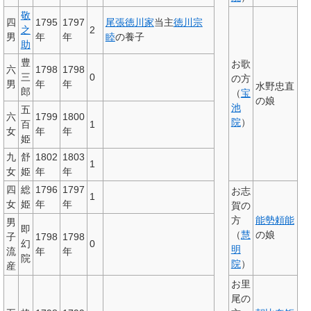
敬
四
1795
1797
尾張徳川家
当主
徳川宗
之
2
男
年
年
睦
の養子
助
豊
お歌
六
1798
1798
三
0
の方
男
年
年
水野忠直
郎
（
宝
の娘
池
五
六
1799
1800
院
）
百
1
女
年
年
姫
九
舒
1802
1803
1
女
姫
年
年
四
総
1796
1797
お志
1
女
姫
年
年
賀の
方
能勢頼能
男
即
（
慧
の娘
子
1798
1798
幻
0
明
流
年
年
院
院
）
産
お里
尾の