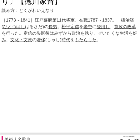
り〕【徳川家斉】
読み方：とくがわいえなり
［1773～1841］
江戸幕府
第
11
代将
軍。
在職
1787～1837。
一橋治済
(
ひとつばし
はるさだ)の
長男
。
松平定信
を
老中
に
登用し
、
寛政の改革
を
行った
。
定信
の
失脚後
はみずから
政治
を
執り
、
ぜいたくな
生活を
好
み
、
文化・文政
の
奢侈
(しゃし)
時代
を
もたらした
。
美術人名辞典