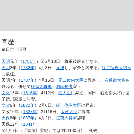
官歴
※日付＝旧暦
天明
元年（
1781年
）閏5月18日、将軍後継者となる。
天明
2年（
1782年
）4月3日、
元服
し、家斉と名乗る。
従二位
権大納言
に叙任。
天明7年（
1787年
）4月15日、
正二位
内大臣
に昇進し、
右近衛大将
を
兼ねる。併せて
征夷大将軍
・
源氏長者
宣下。
文化
13年（
1816年
）4月2日、
右大臣
に昇進。同日、右近衛大将は世
子徳川家慶に与奪。
文政
5年（
1822年
）2月6日、
従一位
左大臣
に昇進。
文政10年（
1827年
）2月16日、
太政大臣
に昇進。
天保
8年（
1837年
）4月2日、
征夷大将軍
辞職
天保12年（
1841年
）
閏1月7日（『続徳川実紀』では閏1月30日）、死去。