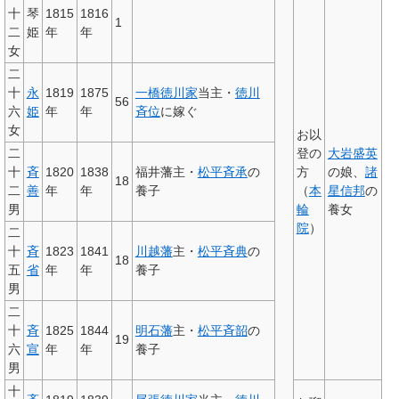
十
琴
1815
1816
1
二
姫
年
年
女
二
十
永
1819
1875
一橋徳川家
当主・
徳川
56
六
姫
年
年
斉位
に嫁ぐ
女
お以
二
登の
大岩盛英
十
斉
1820
1838
福井藩主・
松平斉承
の
方
の娘、
諸
18
二
善
年
年
養子
（
本
星信邦
の
男
輪
養女
院
）
二
十
斉
1823
1841
川越藩
主・
松平斉典
の
18
五
省
年
年
養子
男
二
十
斉
1825
1844
明石藩
主・
松平斉韶
の
19
六
宣
年
年
養子
男
十