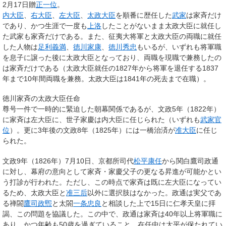
2月17日贈
正一位
。
内大臣
、
右大臣
、
左大臣
、
太政大臣
を順番に歴任した
武家
は家斉だけ
であり、かつ生涯で一度も
上洛
したことがないまま太政大臣に就任し
た武家も家斉だけである。また、征夷大将軍と太政大臣の両職に就任
した人物は
足利義満
、
徳川家康
、
徳川秀忠
もいるが、いずれも将軍職
を息子に譲った後に太政大臣となっており、両職を現職で兼務したの
は家斉だけである（太政大臣就任の1827年から将軍を退任する1837
年まで10年間両職を兼務。太政大臣は1841年の死去まで在職）。
徳川家斉の太政大臣任命
尊号一件で一時的に緊迫した朝幕関係であるが、文政5年（1822年）
に家斉は左大臣に、世子家慶は内大臣に任じられた（いずれも
武家官
位
）。更に3年後の文政8年（1825年）には一橋治済が
准大臣
に任じ
られた。
文政9年（1826年）7月10日、京都所司代
松平康任
から関白鷹司政通
に対し、幕府の意向として家斉・家慶父子の更なる昇進が可能かとい
う打診が行われた。ただし、この時点で家斉は既に左大臣になってい
るため、太政大臣と
准三后
以外に選択肢はなかった。政通は実父であ
る禅閤
鷹司政煕
と太閤
一条忠良
と相談した上で15日に仁孝天皇に拝
謁、この問題を協議した。この中で、政通は家斉は40年以上将軍職に
あり、かつ年齢も50歳を過ぎていること、在任中は太平が保たれてい