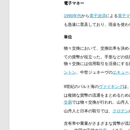
電子マネー
1990年代
から
電子決済
による
電子マ
も急速に普及しており、現金を使わ
単位
物々交換において、交換比率を決め
ての貨幣が役立った。手形などの信
物々交換には信用取引を活発にする
ントン
、中世ジュネーヴの
エキュー
9世紀のバルト海の
ヴァイキング
は
は複雑な貨幣の流通をまとめるため
交易
では物々交換が行われ、山丹人
山丹人と日本の取引では、
クロテン
含有率や重量がさまざまな貨幣が流