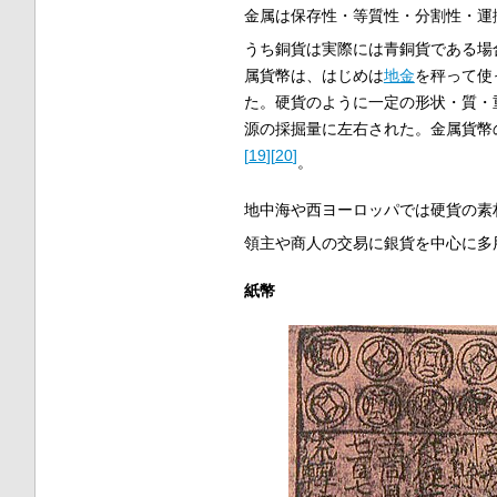
金属は保存性・等質性・分割性・運
うち銅貨は実際には青銅貨である場
属貨幣は、はじめは
地金
を秤って使
た。硬貨のように一定の形状・質・
源の採掘量に左右された。金属貨幣
[
19
]
[
20
]
。
地中海や西ヨーロッパでは硬貨の素
領主や商人の交易に銀貨を中心に多
紙幣