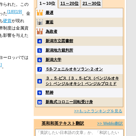
1～10位
11～20位
21～30位
作られた。この
[
18
]
[
19
]
最遅
った
。金
ち
硬貨
が現れ
邂逅
幣制度は金属資
為政者
も影響を与えた
新潟市立図書館
新潟地方裁判所
ヨーロッパでは
新潟大学
1
]
。
５β‐フェニルオキソラン‐２‐オン
３，５‐ビス［３，５‐ビス（ベンジルオキ
シ）ベンジルオキシ］ベンジルブロミド
黙祷
新島式コロニー回転受け身
>>もっとランキングを見る
英和和英テキスト翻訳
>> Weblio翻訳