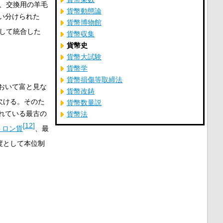
、交換用の羊毛
貨幣動態論
い分けられた
貨幣博物館
して統合した
貨幣収集
貨幣史
貨幣大試験
貨幣学
貨幣損傷等取締法
おいて富と見な
貨幣改鋳
欠ける。そのた
貨幣数量説
れている最古の
貨幣法
[
12
]
トロン貨
、最
度として本位制