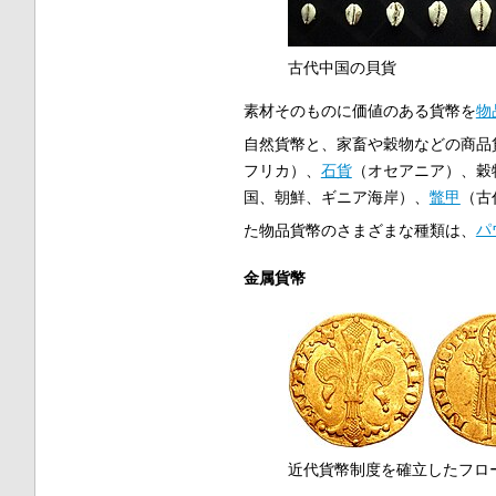
古代中国の貝貨
素材そのものに価値のある貨幣を
物
自然貨幣と、家畜や穀物などの商品
フリカ）、
石貨
（オセアニア）、穀
国、朝鮮、ギニア海岸）、
鼈甲
（古
た物品貨幣のさまざまな種類は、
パ
金属貨幣
近代貨幣制度を確立したフロー