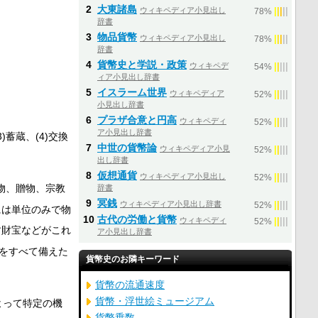
2
大東諸島
ウィキペディア小見出し
|
|
|
|
|
78%
辞書
3
物品貨幣
ウィキペディア小見出し
|
|
|
|
|
78%
辞書
4
貨幣史と学説・政策
ウィキペデ
|
|
|
|
|
54%
ィア小見出し辞書
5
イスラーム世界
ウィキペディア
|
|
|
|
|
52%
小見出し辞書
6
プラザ合意と円高
ウィキペディ
|
|
|
|
|
52%
ア小見出し辞書
3)蓄蔵、(4)交換
7
中世の貨幣論
ウィキペディア小見
|
|
|
|
|
52%
出し辞書
8
仮想通貨
ウィキペディア小見出し
|
|
|
|
|
52%
物、贈物、宗教
辞書
9
冥銭
ウィキペディア小見出し辞書
|
|
|
|
|
52%
には単位のみで物
10
古代の労働と貨幣
ウィキペディ
|
|
|
|
|
52%
す財宝などがこれ
ア小見出し辞書
能をすべて備えた
貨幣史のお隣キーワード
貨幣の流通速度
貨幣・浮世絵ミュージアム
よって特定の機
貨幣乗数