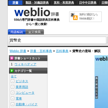
辞書
類語・対義語辞典
英和・和英辞典
日中中日辞典
日韓
無料の翻訳なら
Weblio翻訳！
556の専門辞書や国語辞典百科事典
から一度に検索!
Weblio 辞書
>
辞書・百科事典
>
百科事典
>
貨幣史
の意味・解説
辞書ショートカット
1
ウィキペディア
カテゴリ一覧
全て
ビジネス
＋
業界用語
＋
コンピュータ
＋
電車
＋
自動車・バイク
＋