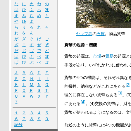
な
に
ぬ
ね
の
は
ひ
ふ
へ
ほ
ま
み
む
め
も
や
ゆ
よ
ら
り
る
れ
ろ
わ
を
ん
ヤップ島
の
石貨
。物品貨幣
が
ぎ
ぐ
げ
ご
ざ
じ
ず
ぜ
ぞ
貨幣の起源・機能
だ
ぢ
づ
で
ど
貨幣の起源は、
市場
や
貿易
の起源と
ば
び
ぶ
べ
ぼ
ぱ
ぴ
ぷ
ぺ
ぽ
手段があり、いずれか1つに使われ
Ａ
Ｂ
Ｃ
Ｄ
Ｅ
貨幣の4つの機能は、それぞれ異な
Ｆ
Ｇ
Ｈ
Ｉ
Ｊ
[
2
]
Ｋ
Ｌ
Ｍ
Ｎ
Ｏ
的犠牲、納税などがこれにあたる
Ｐ
Ｑ
Ｒ
Ｓ
Ｔ
[
3
]
理的に存在しない貨幣もある
。(
Ｕ
Ｖ
Ｗ
Ｘ
Ｙ
[
4
]
Ｚ
にあたる
。(4)交換の貨幣は、
貨幣が使われるようになるのは、文
１
２
３
４
５
６
７
８
９
０
記号
前述のように貨幣には4つの機能が