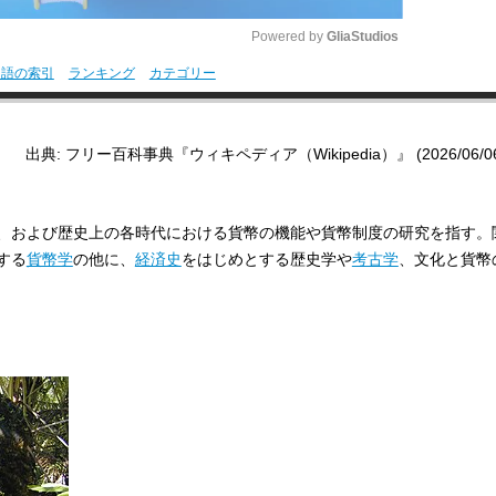
Powered by 
GliaStudios
用語の索引
ランキング
カテゴリー
M
u
出典: フリー百科事典『ウィキペディア（Wikipedia）』 (2026/06/06 1
t
e
、および歴史上の各時代における貨幣の機能や貨幣制度の研究を指す。
する
貨幣学
の他に、
経済史
をはじめとする歴史学や
考古学
、文化と貨幣