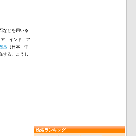
石などを用いる
ニア、インド、ア
布帛
（日本、中
在する。こうし
。
検索ランキング