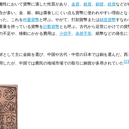
搬性において貨幣に適した性質があり、
金貨
、
銀貨
、
銅貨
、
鉄貨
などが
合が多い。金、銀、銅は腐食しにくい点も貨幣に使われやすい理由とな
った。これを
秤量貨幣
と呼ぶ。やがて、打刻貨幣または
鋳造貨幣
すなわ
重量を持っている貨幣を
計数貨幣
とも呼ぶ。古代から近世にかけての貨
の不足や、移動にかかる費用は、
小切手
、
為替手形
、紙幣などの発生に
材として主に金銀を選び、中国や古代・中世の日本では銅を選んだ。西
[
2
用したが、中国では農民の地域市場での取引に銅貨が多用されていた