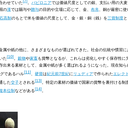
[
7
]
合わせていた
。
バビロニア
では価値尺度としての銀、支払い用の大麦
国の
漢
では賜与や
贈与
の目的や立場に応じて、金、
布帛
、銅が厳密に使
石高制
のもとで米を価値の尺度として、金・銀・銅（銭）を
三貨制度
と
金属や紙の他に、さまざまなものが選ばれてきた。社会の伝統や慣習に
[
10
]
いた
。
穀物
や
家畜
も貨幣となるが、これらは劣化しやすく保存性に
存出来る素材として、金属や紙が多く選ばれるようになった。現在知ら
[
11
]
グであるハル
、
硬貨
は
紀元前7世紀
に
リュディア
で作られた
エレク
[
13
]
通した
交子
とされる
。特定の素材の価値で国家の貨幣を裏付ける制
[
14
]
複本位制
などがある
。