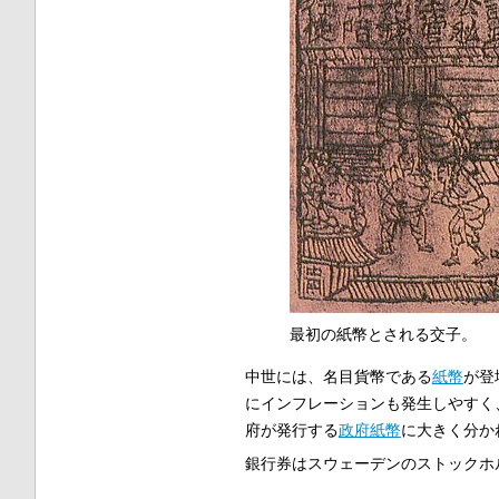
最初の紙幣とされる交子。
中世には、名目貨幣である
紙幣
が登
にインフレーションも発生しやすく
府が発行する
政府紙幣
に大きく分か
銀行券はスウェーデンのストックホ