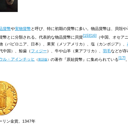
品貨幣
や
実物貨幣
と呼び、特に初期の貨幣に多い。物品貨幣は、貝殻や
[
15
]
[
16
]
貨幣とに分類される。代表的な物品貨幣に貝貨
（中国、オセア
物（バビロニア、日本）、果実（メソアメリカ）、塩（カンボジア）、
代中国）、鯨歯（
フィジー
）、牛や山羊（東アフリカ）、
羽毛
などが存
[
17
]
ウル・アインチッヒ
の著作『原始貨幣』に集められている
（
英語版
）
リン金貨。1347年