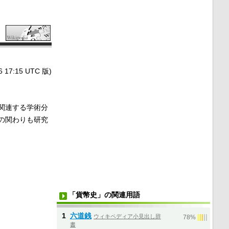
7:15 UTC 版)
関連する学術分
の関わりも研究
「貨幣史」の関連用語
1
六道銭
ウィキペディア小見出し辞
|
|
|
|
|
78%
書