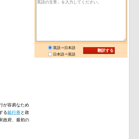
英語⇒日本語
日本語⇒英語
行が容易なため
する
銀行券
と政
宋政府、最初の