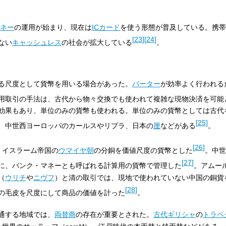
ネー
の運用が始まり、現在は
ICカード
を使う形態が普及している。携帯
[
23
]
[
24
]
ない
キャッシュレス
の社会が拡大している
。
る尺度として貨幣を用いる場合があった。
バーター
が効率よく行われる
用取引の手法は、古代から物々交換でも使われて複雑な現物決済を可能
効果もあり、単位のみの貨幣も使われる。単位のみの貨幣としては古代
[
25
]
、中世西ヨーロッパのカールスやリブラ、日本の
厘
などがある
。
[
26
]
、イスラーム帝国の
ウマイヤ朝
の分銅を価値尺度の貨幣とした
。中世
[
27
]
に、バンク・マネーとも呼ばれる計算用の貨幣で管理した
。アムー
（
ウリチ
や
ニヴフ
）と清の取引では、現地で使われていない中国の銅貨
[
28
]
の毛皮を尺度にして商品の価値を計った
。
通する地域では、
両替商
の存在が重要とされた。
古代ギリシャ
の
トラペ