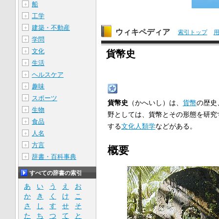
船
＋
工学
＋
建築・不動産
＋
ウィキペディア
索引トップ
学問
＋
文化
＋
貨幣史
生活
＋
ヘルスケア
＋
趣味
＋
スポーツ
＋
貨幣史
（かへいし）は、
貨幣
の歴史
生物
＋
野としては、貨幣とその形態を研究
食品
＋
する
文化人類学
などがある。
人名
＋
方言
＋
概要
辞書・百科事典
＋
すべての辞書の索引
あ
い
う
え
お
か
き
く
け
こ
さ
し
す
せ
そ
た
ち
つ
て
と