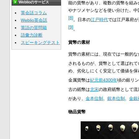
Weblioのサービス
能の貨幣があり、複数の貨幣を組み
やナツメヤシなどを使い分けた。中
英会話コラム
[
8
]
。日本の
江戸時代
では江戸幕府が
Weblio英会話
[
9
]
英語の質問箱
。
語彙力診断
貨幣の素材
スピーキングテスト
貨幣の素材には、現在では一般的な
されるものが、貨幣として選ばれて
め、劣化しにくく安定して価値を保
金属貨幣は
紀元前4300年
頃の銀リン
古の紙幣は
北宋
の政府紙幣として流
があり、
金本位制
、
銀本位制
、
金銀
物品貨幣