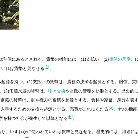
は別個にあるとされる。貨幣の機能には、(1)支払い、(2)
価値の尺度
、(
[
1
]
ていれば貨幣と見なせる
。
る起源を持つ。(1)支払いの貨幣は、責務の決済を起源とする。賠償、貢
。(2)価値尺度の貨幣は、
物々交換
や財政の管理を起源とする。歴史的
3)蓄蔵の貨幣は、財や権力の蓄積を起源とする。食料や家畜、身分を表
[
5
]
財を入手するための交換を起源とする。売買がこれにあたる
。4つの機
[
6
]
字を持つ社会が発生して以降となる
。
あり、いずれかに使われていれば貨幣と見なせる。歴史的には、用途に