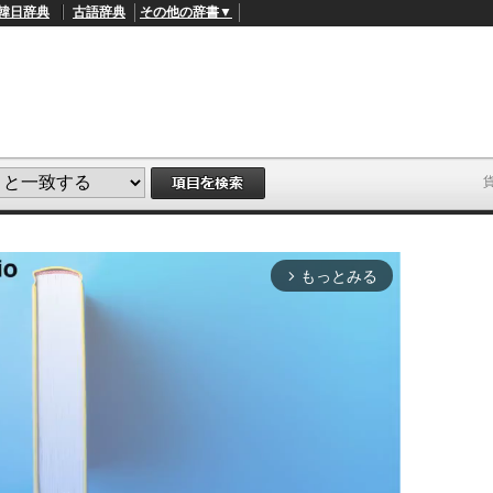
韓日辞典
古語辞典
その他の辞書▼
もっとみる
arrow_forward_ios