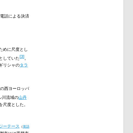
電話による決済
ために尺度とし
[
3
]
としていた
。
ギリシャの
タラ
の西ヨーロッパ
ル川流域の
山丹
を尺度とした。
ジーテース
（
英語