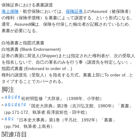
保険証券における裏書譲渡
海上保険
・航空保険においては、
保険証券
上のAssured（被保険者）
の権利（保険求償権）を裏書によって譲渡する、という形式になる。
通常、Assured欄は、保険を付保した輸出者が記載されているため、
裏書が必要になる。
白地裏書と指図式裏書
白地裏書 (Blank Endorsement)
証券の裏面に荷送人(Shipper)または指定された権利者が、次の受取人
を指名しないで、自己の署名のみを行う事（譲渡先を特定しない）。
指図式裏書 (Endorsed to order of....)
権利の譲渡先（受取人）を指名する方式。裏書上部にTo order of...と
タイプすることでカバーされる。
脚注
a
b
c
d
e
^
松村明監修『大辞泉』（1998年、小学館）
a
b
c
d
e
f
g
^
『国史大辞典』第2巻（吉川弘文館、1980年）「裏書」
（pp.171-172、執筆者:長澤規矩也・田中稔）
a
b
c
^
『日本史大事典』第1巻（平凡社、1992年）「裏書」
（pp.794、執筆者:上島有）
関連項目