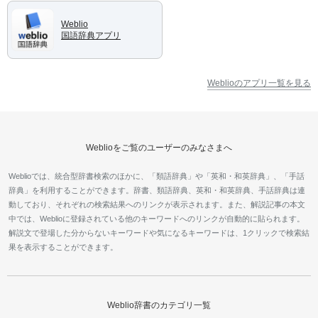
Weblio
国語辞典アプリ
Weblioのアプリ一覧を見る
Weblioをご覧のユーザーのみなさまへ
Weblioでは、統合型辞書検索のほかに、「類語辞典」や「英和・和英辞典」、「手話
辞典」を利用することができます。辞書、類語辞典、英和・和英辞典、手話辞典は連
動しており、それぞれの検索結果へのリンクが表示されます。また、解説記事の本文
中では、Weblioに登録されている他のキーワードへのリンクが自動的に貼られます。
解説文で登場した分からないキーワードや気になるキーワードは、1クリックで検索結
果を表示することができます。
Weblio辞書のカテゴリ一覧