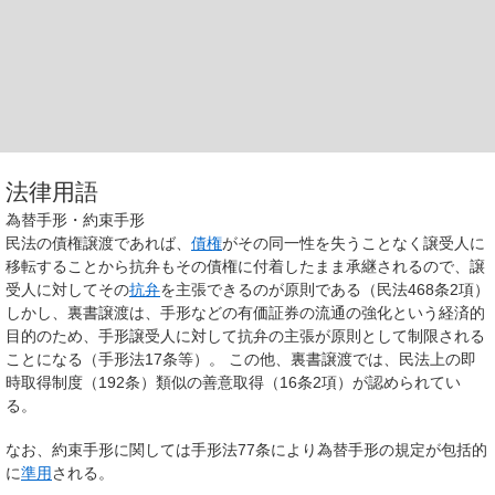
法律用語
為替手形・約束手形
民法の債権譲渡であれば、
債権
がその同一性を失うことなく譲受人に
移転することから抗弁もその債権に付着したまま承継されるので、譲
受人に対してその
抗弁
を主張できるのが原則である（民法468条2項）
しかし、裏書譲渡は、手形などの有価証券の流通の強化という経済的
目的のため、手形譲受人に対して抗弁の主張が原則として制限される
ことになる（手形法17条等）。 この他、裏書譲渡では、民法上の即
時取得制度（192条）類似の善意取得（16条2項）が認められてい
る。
なお、約束手形に関しては手形法77条により為替手形の規定が包括的
に
準用
される。