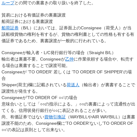
ループ
との間での裏書きの取り扱いを終了した。
貿易における有価証券の裏書譲渡
船荷証券における裏書譲渡
船荷証券
（B/L）においては、証券面上のConsignee（荷受人）が当
該船積貨物の権利を有するが、貨物の権利書としての性格も有する有
価証券であるため、裏書譲渡が一般的に行われている。
Consigneeが輸入者・L/C発行銀行等の場合（Straight B/L）
輸出者は裏書不要。Consigneeが
乙仲
に作業依頼する場合や、転売す
る場合は裏書することで譲渡可能。
Consigneeが 'TO ORDER' 若しくは 'TO ORDER OF SHIPPER'の場
合
Shipper(荷主)欄に記載されている
荷送人
（輸出者）が裏書することで
譲渡性が発生する。
Consigneeが'TO ORDER OF ○○'の場合
意味合いとしては「○○の指示による。」○○の裏書によって流通性が出
てくる。信用状発行銀行が○○に表記されることが多い。
尚、有価証券ではない
貨物引換証
（WAYBILLやAIR WAYBILL）は裏書
譲渡不能のため、Consignee欄に'TO ORDER'ないし'TO ORDER OF
○○'の表記は原則として出来ない。