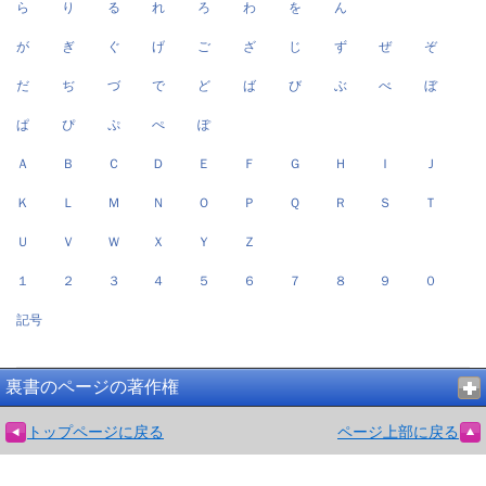
ら
り
る
れ
ろ
わ
を
ん
が
ぎ
ぐ
げ
ご
ざ
じ
ず
ぜ
ぞ
だ
ぢ
づ
で
ど
ば
び
ぶ
べ
ぼ
ぱ
ぴ
ぷ
ぺ
ぽ
Ａ
Ｂ
Ｃ
Ｄ
Ｅ
Ｆ
Ｇ
Ｈ
Ｉ
Ｊ
Ｋ
Ｌ
Ｍ
Ｎ
Ｏ
Ｐ
Ｑ
Ｒ
Ｓ
Ｔ
Ｕ
Ｖ
Ｗ
Ｘ
Ｙ
Ｚ
１
２
３
４
５
６
７
８
９
０
記号
裏書のページの著作権
トップページに戻る
ページ上部に戻る