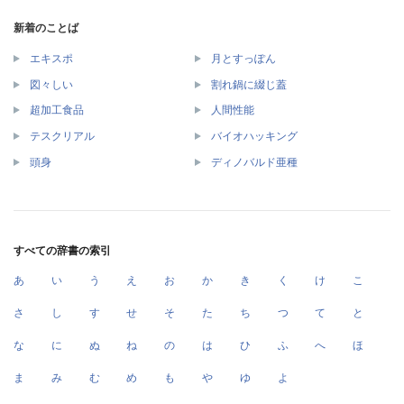
新着のことば
エキスポ
月とすっぽん
図々しい
割れ鍋に綴じ蓋
超加工食品
人間性能
テスクリアル
バイオハッキング
頭身
ディノバルド亜種
すべての辞書の索引
あ
い
う
え
お
か
き
く
け
こ
さ
し
す
せ
そ
た
ち
つ
て
と
な
に
ぬ
ね
の
は
ひ
ふ
へ
ほ
ま
み
む
め
も
や
ゆ
よ