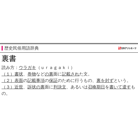
歴史民俗用語辞典
裏書
読み方：
ウラガキ
（ｕｒａｇａｋｉ）
（１）
書状
、
巻物
など
の裏
面に
記載され
た文。
（２）
表面
の
記載事項
の
保証
のために行うもの、
裏を封ず
という。
（３）
近世
、
訴状
の裏
面に
判決文
、あるいは
召喚
期日
を
書いて
遣す
も
の。