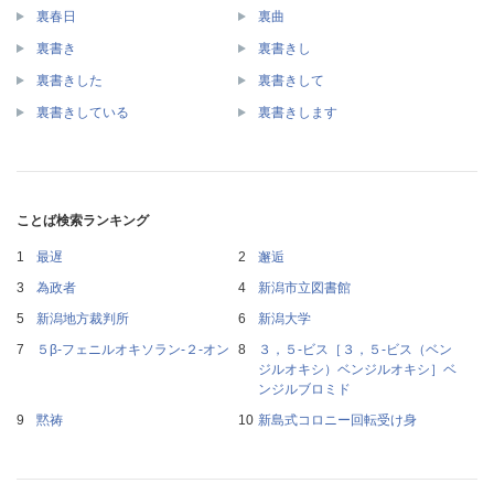
裏春日
裏曲
裏書き
裏書きし
裏書きした
裏書きして
裏書きしている
裏書きします
ことば検索ランキング
最遅
邂逅
為政者
新潟市立図書館
新潟地方裁判所
新潟大学
５β‐フェニルオキソラン‐２‐オン
３，５‐ビス［３，５‐ビス（ベン
ジルオキシ）ベンジルオキシ］ベ
ンジルブロミド
黙祷
新島式コロニー回転受け身