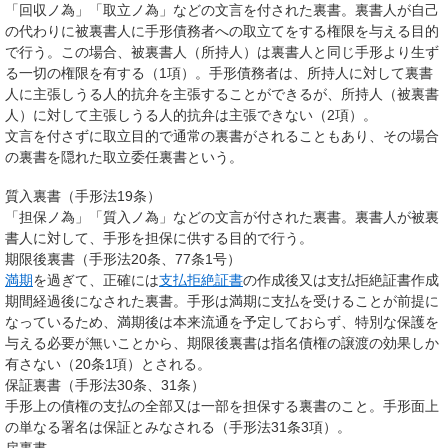
「回収ノ為」「取立ノ為」などの文言を付された裏書。裏書人が自己
の代わりに被裏書人に手形債務者への取立てをする権限を与える目的
で行う。この場合、被裏書人（所持人）は裏書人と同じ手形より生ず
る一切の権限を有する（1項）。手形債務者は、所持人に対して裏書
人に主張しうる人的抗弁を主張することができるが、所持人（被裏書
人）に対して主張しうる人的抗弁は主張できない（2項）。
文言を付さずに取立目的で通常の裏書がされることもあり、その場合
の裏書を
隠れた取立委任裏書
という。
質入裏書（手形法19条）
「担保ノ為」「質入ノ為」などの文言が付された裏書。裏書人が被裏
書人に対して、手形を担保に供する目的で行う。
期限後裏書（手形法20条、77条1号）
満期
を過ぎて、正確には
支払拒絶証書
の作成後又は支払拒絶証書作成
期間経過後になされた裏書。手形は満期に支払を受けることが前提に
なっているため、満期後は本来流通を予定しておらず、特別な保護を
与える必要が無いことから、期限後裏書は指名債権の譲渡の効果しか
有さない（20条1項）とされる。
保証裏書（手形法30条、31条）
手形上の債権の支払の全部又は一部を担保する裏書のこと。手形面上
の単なる署名は保証とみなされる（手形法31条3項）。