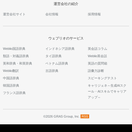
運営会社の紹介
運営会社サイト
会社情報
採用情報
ウェブリオのサービス
Weblio国語辞典
インドネシア語辞典
英会話コラム
類語・対義語辞典
タイ語辞典
Weblio英会話
英和辞典・和英辞典
ベトナム語辞典
英語の質問箱
Weblio翻訳
古語辞典
語彙力診断
中国語辞典
スピーキングテスト
韓国語辞典
キャリジェネ～生成AIスク
ール・AIスキルでキャリア
フランス語辞典
アップ～
©2026 GRAS Group, Inc.