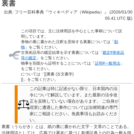
裏書
出典: フリー百科事典『ウィキペディア（Wikipedia）』 (2026/01/30
05:41 UTC 版)
この項目では、主に
法律用語
を中心とした事柄について説
明しています。
巻物の裏に書かれた注釈を意味する裏書については「
勘
物
」をご覧ください。
古美術品等の鑑定結果を示す裏書については「
鑑定#美術品
等の鑑定
」をご覧ください。
物事を別面から証明することについては「
証明#一般用法
」
をご覧ください。
については「[[裏書 (古文書学)
]]」をご覧ください。
この記事は特に記述がない限り、日本国内の法
令について解説しています。また最新の法令改
正を反映していない場合があります。
ご自身が
現実に遭遇した事件については法律関連の専門
家にご相談ください。
免責事項もお読みくださ
い。
裏書
（うらがき）とは、紙の裏に書かれた文字・文章のことである。
法律用語としては、広義では署名に基づく有価証券上の行為一般を指