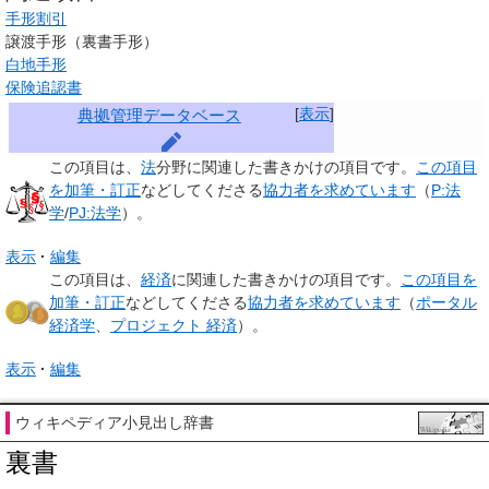
手形割引
譲渡手形（裏書手形）
白地手形
保険追認書
[
表示
]
典拠管理データベース
この項目は、
法
分野に関連した
書きかけの項目
です。
この項目
を加筆・訂正
などしてくださる
協力者を求めています
（
P:法
学
/
PJ:法学
）。
表示
編集
この項目は、
経済
に関連した
書きかけの項目
です。
この項目を
加筆・訂正
などしてくださる
協力者を求めています
（
ポータル
経済学
、
プロジェクト 経済
）。
表示
編集
ウィキペディア小見出し辞書
裏書