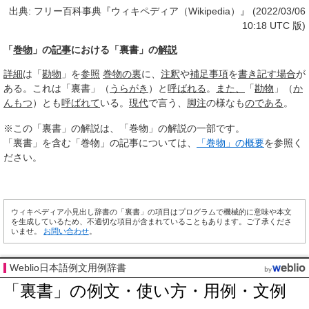
出典: フリー百科事典『ウィキペディア（Wikipedia）』 (2022/03/06
10:18 UTC 版)
「
巻物
」の
記事
における「裏書」の
解説
詳細
は「
勘物
」を
参照
巻物
の裏
に、
注釈
や
補足
事項
を
書き記す
場合
が
ある。これは「裏書」（
うらがき
）と
呼ばれる
。
また、
「
勘物
」（
か
んもつ
）とも
呼ばれて
いる。
現代
で言う、
脚注
の様なも
のである
。
※この「裏書」の解説は、「巻物」の解説の一部です。
「裏書」を含む「巻物」の記事については、
「巻物」の概要
を参照く
ださい。
ウィキペディア小見出し辞書の「裏書」の項目はプログラムで機械的に意味や本文
を生成しているため、不適切な項目が含まれていることもあります。ご了承くださ
いませ。
お問い合わせ
。
Weblio日本語例文用例辞書
「裏書」の例文・使い方・用例・文例