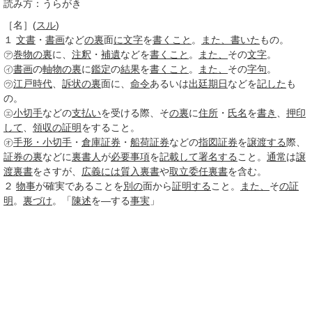
読み方：うらがき
［名］
(
スル
)
１
文書
・
書画
など
の裏
面
に文字
を
書くこと
。
また、
書いた
もの。
㋐
巻物
の裏
に、
注釈
・
補遺
などを
書くこと
。
また、
その
文字
。
㋑
書画
の
軸物
の裏
に
鑑定
の
結果
を
書くこと
。
また、
その
字句
。
㋒
江戸時代
、
訴状
の裏
面に、
命令
あるいは
出廷
期日
などを
記した
も
の。
㋓
小切手
などの
支払い
を受ける際、そ
の裏
に
住所
・
氏名
を
書き
、
押印
して
、
領収
の証明
をすること。
㋔
手形・小切手
・
倉庫証券
・
船荷証券
などの
指図証券
を
譲渡する
際、
証券
の裏
などに
裏書人
が
必要事項
を
記載して
署名する
こと。
通常
は
譲
渡裏書
をさすが、
広義には
質入裏書
や
取立委任裏書
を含む。
２
物事
が確実であることを
別の
面から
証明する
こと。
また、
そ
の証
明
。
裏づけ
。「
陳述
を―する
事実
」