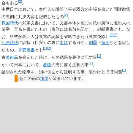
[
2
]
合もある
。
中世日本において、奉行人が訴訟当事者双方の主張を書いた問注勘状
[
2
]
の裏側に判決内容を記載したもの
。
戦国時代
の武家文書において、文書本体を包む封紙の裏側に差出人の
苗字・官名を書いたもの（表側には名前を記す）。封紙裏書とも。な
[
2
]
[
3
]
お、格式が高い人は裏書の記載を省略できた（裏書免除）
。
江戸時代
に訴状（目安）の裏に
出廷
する日や、
刑罰
・
命令
などを記し
[
1
]
[
2
]
たもの。
目安裏書
とも
。
[
1
]
古
美術品
を鑑定した時に、その結果を裏側に記す事
。
[
1
]
かつて日本において、
巻物
の裏に書く注釈の事
。
[
1
]
証明された物事を、別の側面から証明する事。裏付けとほぼ同義
。
この節の
加筆
が望まれています。