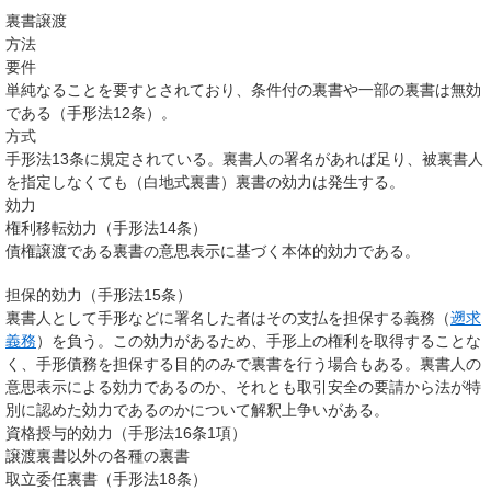
裏書譲渡
方法
要件
単純なることを要すとされており、条件付の裏書や一部の裏書は無効
である（手形法12条）。
方式
手形法13条に規定されている。裏書人の署名があれば足り、被裏書人
を指定しなくても（白地式裏書）裏書の効力は発生する。
効力
権利移転効力（手形法14条）
債権譲渡である裏書の意思表示に基づく本体的効力である。
担保的効力（手形法15条）
裏書人として手形などに署名した者はその支払を担保する義務（
遡求
義務
）を負う。この効力があるため、手形上の権利を取得することな
く、手形債務を担保する目的のみで裏書を行う場合もある。裏書人の
意思表示による効力であるのか、それとも取引安全の要請から法が特
別に認めた効力であるのかについて解釈上争いがある。
資格授与的効力（手形法16条1項）
譲渡裏書以外の各種の裏書
取立委任裏書（手形法18条）