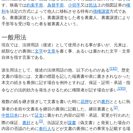
す。狭義では
約束手形
、
為替手形
、
小切手
又は
民法
上の指図証券の
権
利
を法定の方式によって他人に移転させる特有の
債権譲渡
方式であ
る。
裏書譲渡
ともいう。裏書譲渡をした者を
裏書人
、裏書譲渡により
手形等を受け取った者を
被裏書人
という。
一般用法
現在では、法律用語（後述）として使用される事が多いが、元来は、
紙類などの裏側に
文字
や
文章
を書く事、あるいは書かれた文字・文章
自体を指す言葉である。
[
1
]
[
2
]
派生用法として、後述の法律用語の他、以下のものがある
。歴史
文書の場合には、文書の標題を記した端裏書や表に書ききれなかった
本文の続きを裏側に記す場合を例外とすれば、保証・証明・承認・指
[
2
]
[
3
]
令などの法的効力を発生させるために権限者が記す場合が多い
。
複数の紙を継ぎ接ぎして文書を書いた時に
花押
などの
裏判
とともに執
[
2
]
筆者の名前や文書名を継目の裏側に記載した。継目裏書とも
。
中世
日本
において
証文
に書かれた内容の証明・承認、変更が行われた
[
3
]
際の保証、
裏封
とも
。当該証文が
謀書
（偽文書）と発覚した場合の
内容の否認のために
奉行人
などが文書の裏側にその事実を記載する場