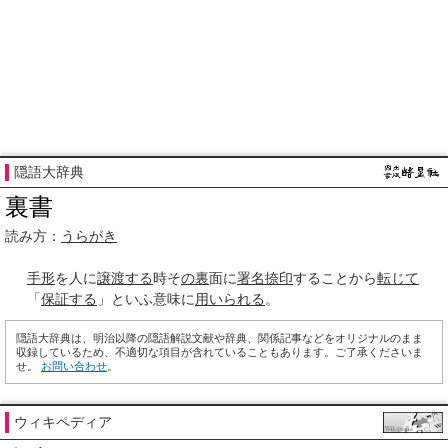
隠語大辞典
裏書
読み方：
うらがき
手形
を人に
譲渡する
時そ
の裏
面に
署名捺印
することから
転じて
「
保証する
」といふ意味に
用いられる
。
隠語大辞典は、明治以降の隠語解説文献や辞典、関係記事などをオリジナルのまま
収録しているため、不適切な項目が含れていることもあります。ご了承くださいま
せ。
お問い合わせ
。
ウィキペディア