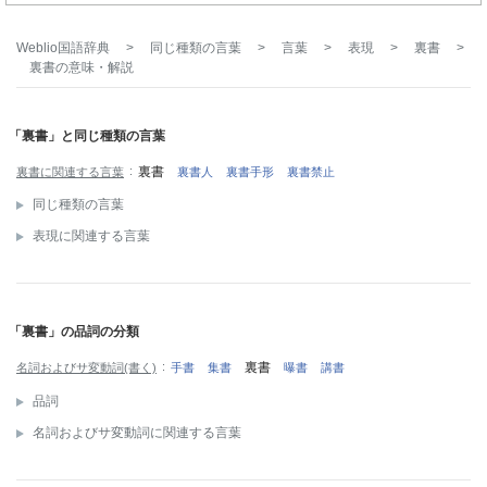
Weblio国語辞典
>
同じ種類の言葉
>
言葉
>
表現
>
裏書
>
裏書
の意味・解説
「裏書」と同じ種類の言葉
裏書
裏書に関連する言葉
裏書人
裏書手形
裏書禁止
同じ種類の言葉
表現に関連する言葉
「裏書」の品詞の分類
裏書
名詞およびサ変動詞(書く)
手書
集書
曝書
講書
品詞
名詞およびサ変動詞に関連する言葉