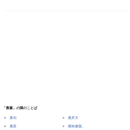
「裏書」の隣のことば
裏旬
裏昇天
裏星
裏映像盤。