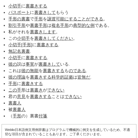
小切手
に
裏書きする
パスポート
に
裏書きして
もらう
手形の裏書
で
手形
を
譲渡
可能に
することができる
。
割引手形
や
裏書手形
は
複名手形
の
典型的な例
である。
私がそれを
裏書きします
。
この
小切手
を
裏書きして
ください
。
小切手
[
手形
]に
裏書きする
.
無記名裏書
.
小切手
に
裏書きする
.
彼の
説は
事実
が
裏書きして
いる.
これは
彼の
無能
を
裏書きする
も
のである
.
彼の
理論
を
裏書きする
科学的証拠
は
皆無だ
.
手形
に
裏書きする
この手
形は
裏書き
が
できない
君の
意見
を
裏書きする
ことは
できない
裏書人
被
裏書人
（
手形
の）裏書
付箋
Weblio日本語例文用例辞書はプログラムで機械的に例文を生成しているため、不適
切な項目が含まれていることもあります。ご了承くださいませ。