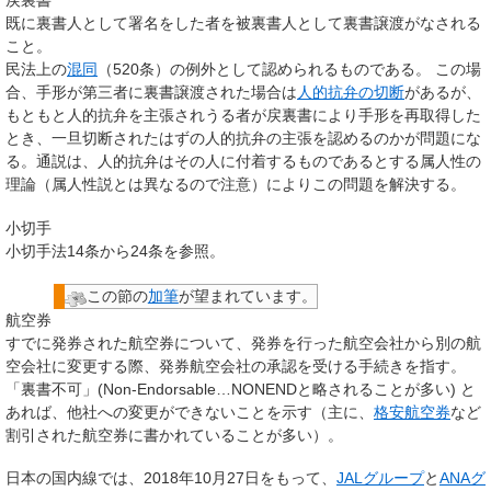
戻裏書
既に裏書人として署名をした者を被裏書人として裏書譲渡がなされる
こと。
民法上の
混同
（520条）の例外として認められるものである。 この場
合、手形が第三者に裏書譲渡された場合は
人的抗弁の切断
があるが、
もともと人的抗弁を主張されうる者が戻裏書により手形を再取得した
とき、一旦切断されたはずの人的抗弁の主張を認めるのかが問題にな
る。通説は、人的抗弁はその人に付着するものであるとする属人性の
理論（属人性説とは異なるので注意）によりこの問題を解決する。
小切手
小切手法14条から24条を参照。
この節の
加筆
が望まれています。
航空券
すでに発券された航空券について、発券を行った航空会社から別の航
空会社に変更する際、発券航空会社の承認を受ける手続きを指す。
「裏書不可」(Non-Endorsable…NONENDと略されることが多い) と
あれば、他社への変更ができないことを示す（主に、
格安航空券
など
割引された航空券に書かれていることが多い）。
日本の国内線では、2018年10月27日をもって、
JALグループ
と
ANAグ