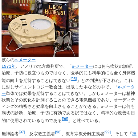
彼らの
e-メーター
1971年
、アメリカ地方裁判所で、「
e-メーター
には何ら病状の診断、
治療、予防に役立つものではなく、医学的にも科学的にも全く身体機
[
95
]
能の向上を期待することはできない
」との判決が下された。これ
に対しサイエントロジー教会は、出版した本などの中で、「
e-メータ
ー
単体では効果を期待することはできない。しかしe-メーターは精神
状態とその変化を計測することのできる電気機器であり、オーディテ
ィングの精密さと効率を向上させることができる。e-メーターは何も
病状の診断、治療、予防に有効である訳ではなく、精神的な改善を目
[
96
]
的に使用されているものである
」と述べている。
[
97
]
[
98
]
[
99
]
無神論者
、反宗教主義者
、教育宗教分離主義者
、そして『
神