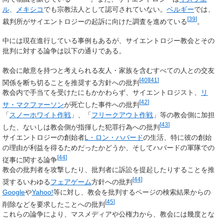
ル
、
メキシコ
でも宗教法人として認可されていない。
ベルギー
では、
[
39
]
裁判所がサイエントロジーの起訴に向けた調査を進めている
。
中には現在進行している事例もあるが、サイエントロジー教会とその
批判に対する論争は以下の通りである。
教会に敵意を持つと考えられる友人・家族を含むすべての人との交友
[
40
]
[
41
]
関係を断ち切ることを推奨する方針への批判
教会内で手当てを受けたにもかかわらず、サイエントロジスト、
リ
[
42
]
サ・マクファーソン
が死亡した事件への批判
「
スノーホワイト作戦
」、「
フリークアウト作戦
」等の教会側に加担
[
43
]
した、ないしは教会側が指揮した犯罪行為への批判
サイエントロジーの創始者
L・ロン・ハバード
の生活、特に彼の創始
の理由が利益を得るためだったかどうか、そしてハバードの軍隊での
[
44
]
従事に関する論争
教会の批判者を攻撃したり、批判者に訴訟を提起したりすることを推
[
44
]
奨するいわゆる
フェアゲーム
方針への批判
Google
や
Yahoo!
等に対し、教会を批判するページの検索結果からの
[
45
]
削除などを要求したことへの批判
これらの論争により、マスメディアや公権力から、教会には幾度とな