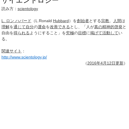
サイエントロジー
読み方：
scientology
L. ロン ハバード
（L.Ronald
Hubbard
）を
創始者
とする
宗教
。
人間
は
理解
を
通じて
自分
の
運命
を
改善できる
とし、「人が
真の
精神的
啓発
と
自由を
得られる
ようにすること」を
究極
の
目標
に
掲げて
活動して
い
る。
関連
サイト
：
http://www.scientology.jp/
（
2016年4月
12日
更新
）