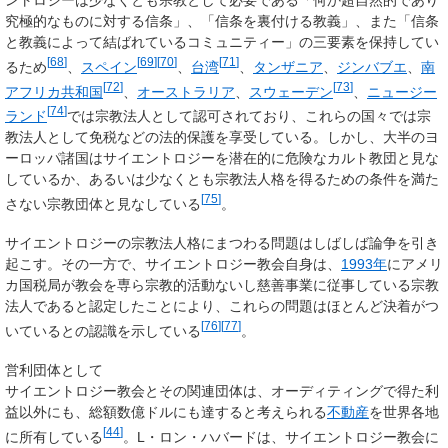
究極的なものに対する信条」、「信条を裏付ける教義」、また「信条
と教義によって結ばれているコミュニティー」の三要素を保持してい
[
68
]
[
69
]
[
70
]
[
71
]
るため
、
スペイン
、
台湾
、
タンザニア
、
ジンバブエ
、
南
[
72
]
[
73
]
アフリカ共和国
、
オーストラリア
、
スウェーデン
、
ニュージー
[
74
]
ランド
では宗教法人として認可されており、これらの国々では宗
教法人として免税などの法的保護を享受している。しかし、大半のヨ
ーロッパ諸国はサイエントロジーを潜在的に危険なカルト教団と見な
しているか、あるいは少なくとも宗教法人格を得るための条件を満た
[
75
]
さない宗教団体と見なしている
。
サイエントロジーの宗教法人格にまつわる問題はしばしば論争を引き
起こす。その一方で、サイエントロジー教会自身は、
1993年
にアメリ
カ国税局が教会を専ら宗教的活動ないし慈善事業に従事している宗教
法人であると認定したことにより、これらの問題はほとんど決着がつ
[
76
]
[
77
]
いているとの認識を示している
。
営利団体として
サイエントロジー教会とその関連団体は、オーディティングで得た利
益以外にも、総額数億ドルにも達すると考えられる
不動産
を世界各地
[
44
]
に所有している
。L・ロン・ハバードは、サイエントロジー教会に