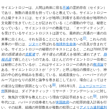
サイエントロジーは、人間は肉体に宿る
不滅
の霊的存在（セイタン）
であり、無数の過去世を持っていると教えている。サイエントロジー
の上級テキストには、セイタンが地球に到着する前の生命が地球外の
文化圏で生きていたことが記されている（この運動の中では、秘密と
なっている）。サイエントロジーの教義では、「オーディティング」
を受けているサイエントロジストは誰でも、最終的に共通の一連の出
[
7
]
来事に出くわし、それを語ることになるとされている
。これらの出
来事の一部には、
ジヌー
と呼ばれる
地球外生命体
への言及が含まれて
いる。サイエントロジーの秘密のテキストによると、
これは
7000万年
前の惑星連合の
支配者
で、何十億もの異星人を地球に連れてきて、
熱
核兵器
で殺した
というのである。ほとんどのサイエントロジー信者に
は秘密にされているが、これはサイエントロジーの表向きの
救済論
で
ある、サイエントロジストが「クリア」と呼ぶ地位の獲得という、神
話の中心的な枠組みを形成している。結成直後から、ハーバードのグ
ループはかなりの反対と論争を巻き起こしており、場合によってはそ
[
8
]
の違法な活動が原因となっている
。1951年1月、
ニュージャージー
州
医師会は、ダイアネティック・リサーチ・ファンデーションに対し
[
9
]
て、無免許で医学を教えたという理由で訴訟手続きをとった
。1970
年代には、ハバードの信奉者たちが
米国政府
への犯罪的侵入計画を行
い、その結果、組織の幹部数名が複数の犯罪により
アメリカ連邦裁判