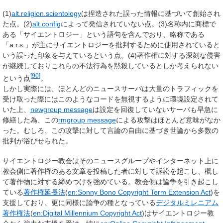
(1)
alt.religion.scientology
は捏造された誤った情報に基づいて創始され
た点。(2)
alt.config
によって発信されていない点。(3)名称内に商標で
ある「サイエントロジー」という語句を含んでおり、略称である
「a.r.s.」が主にサイエントロジーを批判するために使用されていると
いう誤った印象を与えているという点。(4)著作権に対する深刻な侵害
が継続しておりこれらの不法行為を黙殺しているとしか考えられない
[
90
]
という点
。
しかし実際には、ほとんどのニュースサーバは大量のトラフィックを
受け取った際にはこのようなコードを無視するように環境設定されて
いた上、
newgroup message
は設定を回復していないサーバも早急に
修繕した為、この
rmgroup message
による攻撃はほとんど意味がなか
った。むしろ、この攻撃に対して言論の自由に基づき世論から多数の
批判が浴びせられた。
サイエントロジー教会はそのニュースグループやインターネット上に
教会側に著作権のある文章を投稿した者に対して訴訟を起こし、概し
て著作物に対する締めつけを強めている。教会側は論争を引き起こし
ている
著作権延長法
(
en:Sonny Bono Copyright Term Extension Act
)を
支援しており、更に同様に論争の種となっている
デジタルミレニアム
著作権法
(
en:Digital Millennium Copyright Act
)はサイエントロジー教