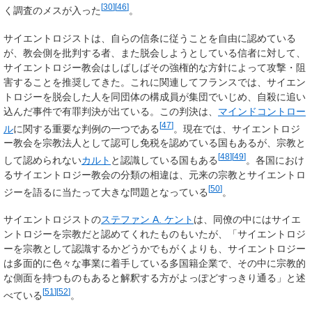
[
30
]
[
46
]
く調査のメスが入った
。
サイエントロジストは、自らの信条に従うことを自由に認めている
が、教会側を批判する者、また脱会しようとしている信者に対して、
サイエントロジー教会はしばしばその強権的な方針によって攻撃・阻
害することを推奨してきた。これに関連してフランスでは、サイエン
トロジーを脱会した人を同団体の構成員が集団でいじめ、自殺に追い
込んだ事件で有罪判決が出ている。この判決は、
マインドコントロー
[
47
]
ル
に関する重要な判例の一つである
。現在では、サイエントロジ
ー教会を宗教法人として認可し免税を認めている国もあるが、宗教と
[
48
]
[
49
]
して認められない
カルト
と認識している国もある
。各国におけ
るサイエントロジー教会の分類の相違は、元来の宗教とサイエントロ
[
50
]
ジーを語るに当たって大きな問題となっている
。
サイエントロジストの
ステファン A. ケント
は、同僚の中にはサイエ
ントロジーを宗教だと認めてくれたものもいたが、「サイエントロジ
ーを宗教として認識するかどうかでもがくよりも、サイエントロジー
は多面的に色々な事業に着手している多国籍企業で、その中に宗教的
な側面を持つものもあると解釈する方がよっぽどすっきり通る」と述
[
51
]
[
52
]
べている
。