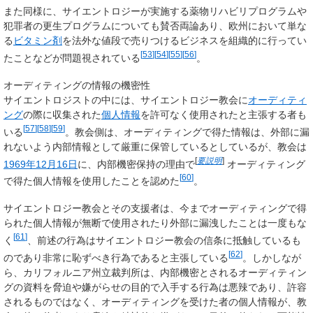
また同様に、サイエントロジーが実施する薬物リハビリプログラムや
犯罪者の更生プログラムについても賛否両論あり、欧州において単な
る
ビタミン剤
を法外な値段で売りつけるビジネスを組織的に行ってい
[
53
]
[
54
]
[
55
]
[
56
]
たことなどが問題視されている
。
オーディティングの情報の機密性
サイエントロジストの中には、サイエントロジー教会に
オーディティ
ング
の際に収集された
個人情報
を許可なく使用されたと主張する者も
[
57
]
[
58
]
[
59
]
いる
。教会側は、オーディティングで得た情報は、外部に漏
れないよう内部情報として厳重に保管しているとしているが、教会は
[
要説明
]
1969年
12月16日
に、内部機密保持の理由で
オーディティング
[
60
]
で得た個人情報を使用したことを認めた
。
サイエントロジー教会とその支援者は、今までオーディティングで得
られた個人情報が無断で使用されたり外部に漏洩したことは一度もな
[
61
]
く
、前述の行為はサイエントロジー教会の信条に抵触しているも
[
62
]
のであり非常に恥ずべき行為であると主張している
。しかしなが
ら、カリフォルニア州立裁判所は、内部機密とされるオーディティン
グの資料を脅迫や嫌がらせの目的で入手する行為は悪辣であり、許容
されるものではなく、オーディティングを受けた者の個人情報が、教