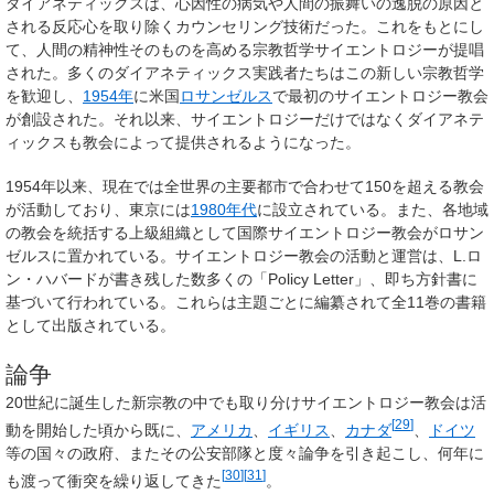
ダイアネティックスは、心因性の病気や人間の振舞いの逸脱の原因と
される反応心を取り除くカウンセリング技術だった。これをもとにし
て、人間の精神性そのものを高める宗教哲学
サイエントロジー
が提唱
された。多くのダイアネティックス実践者たちはこの新しい宗教哲学
を歓迎し、
1954年
に米国
ロサンゼルス
で最初のサイエントロジー教会
が創設された。それ以来、サイエントロジーだけではなくダイアネテ
ィックスも教会によって提供されるようになった。
1954年以来、現在では全世界の主要都市で合わせて150を超える教会
が活動しており、東京には
1980年代
に設立されている。また、各地域
の教会を統括する上級組織として国際サイエントロジー教会がロサン
ゼルスに置かれている。サイエントロジー教会の活動と運営は、L.ロ
ン・ハバードが書き残した数多くの「Policy Letter」、即ち方針書に
基づいて行われている。これらは主題ごとに編纂されて全11巻の書籍
として出版されている。
論争
20世紀に誕生した新宗教の中でも取り分けサイエントロジー教会は活
[
29
]
動を開始した頃から既に、
アメリカ
、
イギリス
、
カナダ
、
ドイツ
等の国々の政府、またその公安部隊と度々論争を引き起こし、何年に
[
30
]
[
31
]
も渡って衝突を繰り返してきた
。