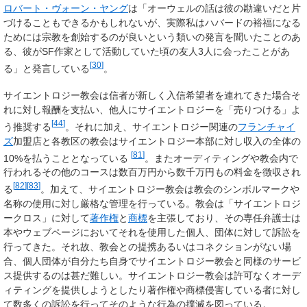
ロバート・ヴォーン・ヤング
は「オーウェルの話は彼の勘違いだと片
づけることもできるかもしれないが、実際私はハバードの裕福になる
ためには宗教を創始するのが良いという類いの発言を聞いたことのあ
る、彼がSF作家として活動していた頃の友人3人に会ったことがあ
[
30
]
る」と発言している
。
サイエントロジー教会は信者が新しく入信希望者を連れてきた場合そ
れに対し報酬を支払い、他人にサイエントロジーを「売りつける」よ
[
44
]
う推奨する
。それに加え、サイエントロジー関連の
フランチャイ
ズ
加盟店と各教区の教会はサイエントロジー本部に対し収入の全体の
[
81
]
10%を払うこととなっている
。またオーディティングや教会内で
行われるその他のコースは数百万円から数千万円もの料金を徴収され
[
82
]
[
83
]
る
。加えて、サイエントロジー教会は教会のシンボルマークや
名称の使用に対し厳格な管理を行っている。教会は「サイエントロジ
ークロス」に対して
著作権
と
商標
を主張しており、その専任弁護士は
本やウェブページにおいてそれを使用した個人、団体に対して訴訟を
行ってきた。それ故、教会との提携あるいはコネクションがない場
合、個人団体が自分たち自身でサイエントロジー教会と同様のサービ
ス提供するのは甚だ難しい。サイエントロジー教会は許可なくオーデ
ィティングを提供しようとしたり著作権や商標侵害している者に対し
て数多くの訴訟を行ってそのような行為の撲滅を図っている。