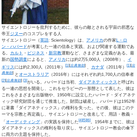
サイエントロジーを批判するために、彼らの敵とされる宇宙の邪悪な
帝王
ジヌー
のコスプレをする人
サイエントロジー
（
英語
:
Scientology
）は、
アメリカ
の作家
L・ロ
ン・ハバード
が考案した一連の信条と実践、および関連する運動であ
る。
カルト
・
ビジネス
・
新宗教
運動など、さまざまな定義がある。最
新の
国勢調査
によると、
アメリカ
には約2万5,000人（2008年）、
イ
[
1
]
[
出典無効
]
[
1
]
[
出
ギリス
には約2,300人（2011年）
、
カナダ
（2011年）
典無効
]
と
オーストラリア
（2016年）にはそれぞれ約1,700人の信奉者
[
2
]
[
出典無効
]
[
3
]
がいる。ハバードは当初、
ダイアネティックス
と呼ばれ
る一連の思想を開発し、これをセラピーの一形態として表した。彼は
これをさまざまな出版物や、1950年に設立したハバード・ダイアネテ
ィック研究財団を通じて推進した。財団は破産し、ハバードは1952年
に著書『ダイアネティックス』の権利を失った。その後、彼はこのテ
ーマを宗教と再定義し、サイエントロジーと改名して、用語・教義・
[
4
]
[
5
]
[
6
]
「
オーディティング
」の実践を保持した
。1954年までに、彼は
ダイアネティックスの権利を取り戻し、サイエントロジー教会の傘下
に両方の主題を保持した。