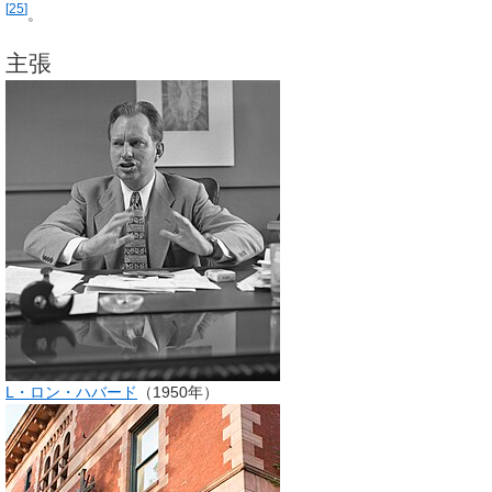
[
25
]
。
主張
L・ロン・ハバード
（1950年）