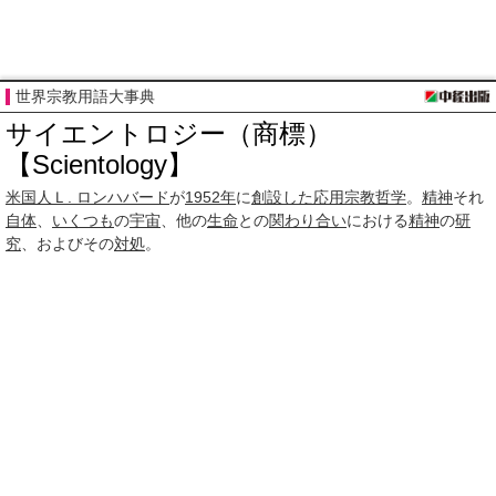
世界宗教用語大事典
サイエントロジー（商標）
【Scientology】
米国人
Ｌ. ロンハバード
が
1952年
に
創設した
応用
宗教哲学
。
精神
それ
自体
、
いくつも
の
宇宙
、他の
生命
との
関わり合い
における
精神
の
研
究
、およびその
対処
。