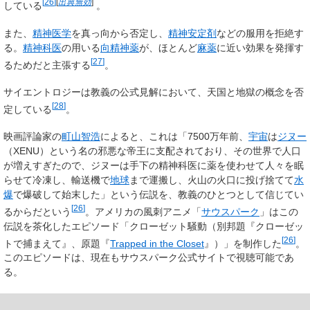
[
26
]
[
出典無効
]
している
。
また、
精神医学
を真っ向から否定し、
精神安定剤
などの服用を拒絶す
る。
精神科医
の用いる
向精神薬
が、ほとんど
麻薬
に近い効果を発揮す
[
27
]
るためだと主張する
。
サイエントロジーは教義の公式見解において、天国と地獄の概念を否
[
28
]
定している
。
映画評論家の
町山智浩
によると、これは「7500万年前、
宇宙
は
ジヌー
（XENU）という名の邪悪な帝王に支配されており、その世界で人口
が増えすぎたので、ジヌーは手下の精神科医に薬を使わせて人々を眠
らせて冷凍し、輸送機で
地球
まで運搬し、火山の火口に投げ捨てて
水
爆
で爆破して始末した」という伝説を、教義のひとつとして信じてい
[
26
]
るからだという
。アメリカの風刺アニメ「
サウスパーク
」はこの
伝説を茶化したエピソード「クローゼット騒動（別邦題『クローゼッ
[
26
]
トで捕まえて』、原題『
Trapped in the Closet
』）」を制作した
。
このエピソードは、現在もサウスパーク公式サイトで視聴可能であ
る。