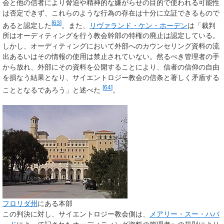
会と他の信者により脅迫や精神的な嫌がらせの目的で使われる可能性
は否定できず、これらのような行為の存在は十分に立証できるもので
[
63
]
あると認定した
。また、
リヴァランド・ケン・ホーデン
は「裁判
所はオーディティングを行う教会幹部の特権の廃止は認定している。
しかし、オーディティングにおいて外部へのカウンセリング資料の流
出あるいはその情報の使用は禁止されていない。然るべき管理者の手
から放れ、外部にその資料を公開することにより、信者の信仰の自由
を損なう結果となり、サイエントロジー教会の信条と著しく矛盾する
[
64
]
こととなるであろう」と述べた
。
フロリダ州
にある本部
この判決に対し、サイエントロジー教会側は、
メアリー・スー・ハバ