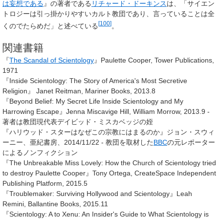
は妄想である
』の著者である
リチャード・ドーキンス
は、「サイエン
トロジーは引っ掛かりやすいカルト教団であり、言っていることは全
[
100
]
くのでたらめだ」と述べている
。
関連書籍
『
The Scandal of Scientology
』Paulette Cooper, Tower Publications,
1971
『Inside Scientology: The Story of America's Most Secretive
Religion』 Janet Reitman, Mariner Books, 2013.8
『Beyond Belief: My Secret Life Inside Scientology and My
Harrowing Escape』Jenna Miscavige Hill, William Morrow, 2013.9 -
著者は教団現代表デイビッド・ミスカベッジの姪
『ハリウッド・スターはなぜこの宗教にはまるのか』ジョン・スウィ
ーニー、亜紀書房、2014/11/22 - 教団を取材した
BBC
の元レポーター
によるノンフィクション
『The Unbreakable Miss Lovely: How the Church of Scientology tried
to destroy Paulette Cooper』Tony Ortega, CreateSpace Independent
Publishing Platform, 2015.5
『Troublemaker: Surviving Hollywood and Scientology』Leah
Remini, Ballantine Books, 2015.11
『Scientology: A to Xenu: An Insider's Guide to What Scientology is