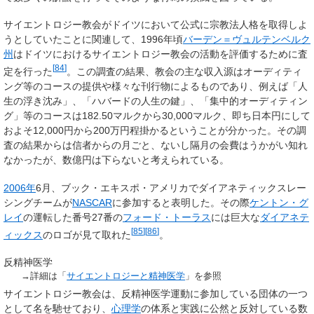
サイエントロジー教会がドイツにおいて公式に宗教法人格を取得しよ
うとしていたことに関連して、1996年頃
バーデン＝ヴュルテンベルク
州
はドイツにおけるサイエントロジー教会の活動を評価するために査
[
84
]
定を行った
。この調査の結果、教会の主な収入源はオーディティ
ング等のコースの提供や様々な刊行物によるものであり、例えば「人
生の浮き沈み」、「ハバードの人生の鍵」、「集中的オーディティン
グ」等のコースは182.50マルクから30,000マルク、即ち日本円にして
およそ12,000円から200万円程掛かるということが分かった。その調
査の結果からは信者からの月ごと、ないし隔月の会費はうかがい知れ
なかったが、数億円は下らないと考えられている。
2006年
6月、ブック・エキスポ・アメリカでダイアネティックスレー
シングチームが
NASCAR
に参加すると表明した。その際
ケントン・グ
レイ
の運転した番号27番の
フォード・トーラス
には巨大な
ダイアネテ
[
85
]
[
86
]
ィックス
のロゴが見て取れた
。
反精神医学
→詳細は「
サイエントロジーと精神医学
」を参照
サイエントロジー教会は、反精神医学運動に参加している団体の一つ
として名を馳せており、
心理学
の体系と実践に公然と反対している数