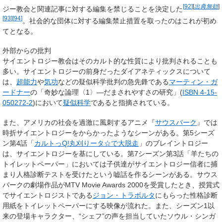
[
92
]
[
出典無効
]
ジー教会と関連記事に対する編集を禁じることを決定した
[
93
]
[
94
]
。社会的な団体に対する編集禁止措置を取ったのはこれが初め
てとなる。
外部からの批判
サイエントロジー教会はそのカルト的な性質により批判されることも
多い。サイエントロジーの前身だったダイアネティックスについて
は、
超能力
や
気功
などの疑似科学批判の急先鋒である
マーティン・ガ
ードナー
の「奇妙な論理〈1〉―だまされやすさの研究」(
ISBN 4-15-
050272-2
)において
疑似科学
であると指摘されている。
また、アメリカの社会を過激に風刺するアニメ『
サウスパーク
』では
時折サイエントロジーをからかったようなシーンがある。第5シーズ
ン第4話「
カルトっQ!丸刈りータ☆で大脱走
」のブレイントロジー
は、サイエントロジーを基にしている。第7シーズン第3話「羊たちの
トイレットペーパー」においては子供達がサイエントロジー信者に捕
まり人格診断テストを受けたという嘘話を作るシーンがある。サウス
パークの劇場作品がMTV Movie Awards 2000を受賞したとき、授賞式
でサイエントロジストである
ジョン・トラボルタ
にもらった性格診断
用紙をトイレットペーパーにする映像が流れた。また、シーズン1以
来の登場キャラクター、“シェフ”の声を担当していたソウル・シンガ