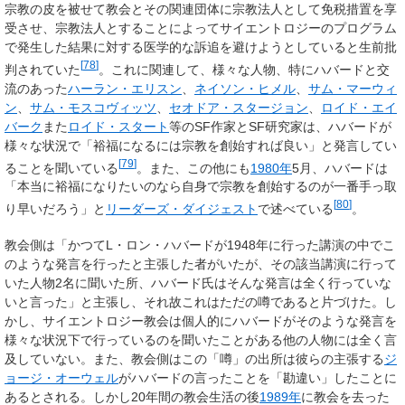
宗教の皮を被せて教会とその関連団体に宗教法人として免税措置を享
受させ、宗教法人とすることによってサイエントロジーのプログラム
で発生した結果に対する医学的な訴追を避けようとしていると生前批
[
78
]
判されていた
。これに関連して、様々な人物、特にハバードと交
流のあった
ハーラン・エリスン
、
ネイソン・ヒメル
、
サム・マーウィ
ン
、
サム・モスコヴィッツ
、
セオドア・スタージョン
、
ロイド・エイ
バーク
また
ロイド・スタート
等のSF作家とSF研究家は、ハバードが
様々な状況で「裕福になるには宗教を創始すれば良い」と発言してい
[
79
]
ることを聞いている
。また、この他にも
1980年
5月、ハバードは
「本当に裕福になりたいのなら自身で宗教を創始するのが一番手っ取
[
80
]
り早いだろう」と
リーダーズ・ダイジェスト
で述べている
。
教会側は「かつてL・ロン・ハバードが1948年に行った講演の中でこ
のような発言を行ったと主張した者がいたが、その該当講演に行って
いた人物2名に聞いた所、ハバード氏はそんな発言は全く行っていな
いと言った」と主張し、それ故これはただの噂であると片づけた。し
かし、サイエントロジー教会は個人的にハバードがそのような発言を
様々な状況下で行っているのを聞いたことがある他の人物には全く言
及していない。また、教会側はこの「噂」の出所は彼らの主張する
ジ
ョージ・オーウェル
がハバードの言ったことを「勘違い」したことに
あるとされる。しかし20年間の教会生活の後
1989年
に教会を去った