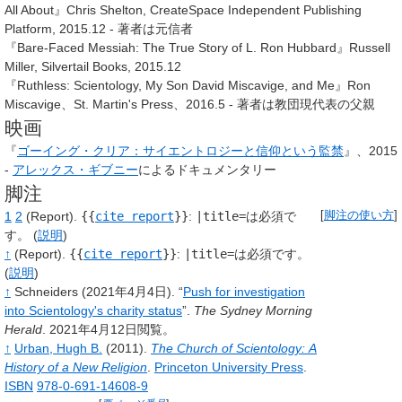
All About』Chris Shelton, CreateSpace Independent Publishing
Platform, 2015.12 - 著者は元信者
『Bare-Faced Messiah: The True Story of L. Ron Hubbard』Russell
Miller, Silvertail Books, 2015.12
『Ruthless: Scientology, My Son David Miscavige, and Me』Ron
Miscavige、St. Martin's Press、2016.5 - 著者は教団現代表の父親
映画
『
ゴーイング・クリア：サイエントロジーと信仰という監禁
』、2015
-
アレックス・ギブニー
によるドキュメンタリー
脚注
1
2
(Report).
{{
cite report
}}
:
|
title=
は必須で
[
脚注の使い方
]
す。 (
説明
)
↑
(Report).
{{
cite report
}}
:
|
title=
は必須です。
(
説明
)
↑
Schneiders
(2021年4月4日).
“
Push for investigation
into Scientology's charity status
”.
The Sydney Morning
Herald
.
2021年4月12日閲覧。
↑
Urban,
Hugh B.
(2011).
The Church of Scientology: A
History of a New Religion
.
Princeton University Press
.
ISBN
978-0-691-14608-9