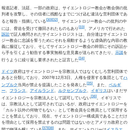
報道記者、法廷、一部の政府は、サイエントロジー教会が教会側の批
判者を攻撃し、その信者に残酷なまでにつけ込む違法な営利団体であ
[
30
]
[
32
]
ると報告・指摘している
。サイエントロジー教会への批判の中
[
33
]
には、脅迫を受けて撤回されたものもあり
、アメリカで行われた
訴訟
で証人喚問されたサイエントロジストは、自分達はサイエントロ
ジー教会に忠誠を誓うためにそれを扇動するような虚偽的な内容の教
義に服従しており、そしてサイエントロジー教会の幹部にその訴訟か
ら手を引くよう勧告する事実無根な意見書が送られてきたり、
示談
を
[
34
]
行うように繰り返し要求されたと証言した
。
ドイツ
政府はサイエントロジーを宗教法人ではなくむしろ営利団体で
あると分類しており、2007年12月3日、人権を侵害する集団として
ハ
[
35
]
ンブルク
当局が禁止を提議したことを発表した
。また、
ベルギ
ー
、
フランス
、
アイルランド
、
ルクセンブルク
、
イギリス
はいまだサ
[
36
]
イエントロジーを宗教法人として認可していない
。イギリスで
は、宗教法人として認可されてはいるが、政府はサイエントロジーを
「カルト以外の何物でもない」として教会員を公務員として採用する
ことを禁止しており、現在、サイエントロジー構成員であることだけ
を理由として採用を禁止するのは問題ではないかとアメリカ政府との
[
37
]
[
38
]
間で物議を醸している
。また、サイエントロジーは
イスラエ