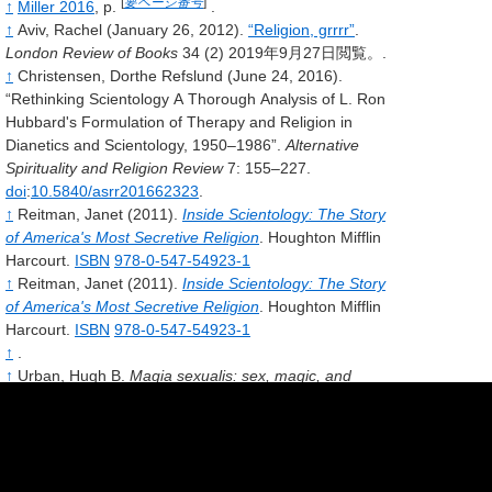
[
要ページ番号
]
↑
Miller 2016
, p.
.
↑
Aviv,
Rachel
(January 26, 2012).
“Religion, grrrr”
.
London Review of Books
34
(2)
2019年9月27日閲覧。
.
↑
Christensen,
Dorthe Refslund
(June 24, 2016).
“Rethinking Scientology A Thorough Analysis of L. Ron
Hubbard's Formulation of Therapy and Religion in
Dianetics and Scientology, 1950–1986”.
Alternative
Spirituality and Religion Review
7
: 155–227.
doi
:
10.5840/asrr201662323
.
↑
Reitman,
Janet
(2011).
Inside Scientology: The Story
of America's Most Secretive Religion
.
Houghton Mifflin
Harcourt.
ISBN
978-0-547-54923-1
↑
Reitman,
Janet
(2011).
Inside Scientology: The Story
of America's Most Secretive Religion
.
Houghton Mifflin
Harcourt.
ISBN
978-0-547-54923-1
↑
.
↑
Urban, Hugh B.
Magia sexualis: sex, magic, and
liberation in modern Western esotericism
, p. 137.
↑
Urban,
Hugh B.
(2008).
“Secrecy and New Religious
Movements: Concealment, Surveillance, and Privacy in
a New Age of Information”.
Religion Compass
2
(1):
66–83.
doi
:
10.1111/j.1749-8171.2007.00052.x
.