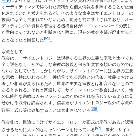
ード
によって記されたオーディティング資料の管理者への規則により
オーディティングで得られた資料から個人情報を参照することが正当
化されていたと考えられるが、そのような命令はサイエントロジーの
教義には全く含まれていないため、随分と前に禁止されており、オー
ディティングの資料を管理する機構自体がL・ロン・ハバードの残し
た意向にそぐわないと判断された際に、現在の教会本部が廃止するこ
[
65
]
ととなったと回答した
。
宗教として
教会は、「サイエントロジーは現存する世界の主要な宗教と比べても
全く遜色なく、そのような宗教の教義と何ら衝突する類いのものでは
ない」としている。しかしながら、サイエントロジーには世界の主要
な宗教、特にいわゆる唯一神信仰である宗教との信条、教義における
著しい相違が見られるため、世界の主要な宗教とは相容れないもので
あるとされる。それと関連して、サイエントロジー教会において、他
の伝統的な宗教はカモフラージュのためにそれを信じているように見
せかける以外は許容されず、信者達がサイエントロジー以外の宗教の
[
66
]
行事、式典等に参加することは禁止されている
。
教会側は、世論に向けてサイエントロジーが正規の宗教であると認識
[
67
]
させるために大々的なキャンペーンを行っている
。事実、サイエ
ントロジーは少なくとも宗教として必要である「何か超自然的であり