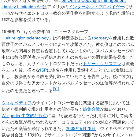
会から強力な支援を受け、特に
en:Online Copyright Infringement
Liability Limitation Act
はアメリカの
インターネットプロバイダー
にサ
ーバからサイエントロジー教会の著作物を削除するよう求めた訴訟に
非常な影響を受けている。
1996年の半ばから数年間、ニュースグループ
「
alt.religion.scientology
」は不特定多数による
sporgery
を使用した数
百数千のスパムメッセージによって攻撃された。教会側はこのスパム
攻撃への関与を肯定も否定もしていないものの、スパムメッセージの
中には教会関係者から送信されたものもあるとの調査結果を発表した
ものもいる。元サイエントロジストだった
トリー・クリスマン
は教会
を去った後、様々な
ISP
に偽名を使用し登録することでこの攻撃に加
担し、教会側から金銭を受け取っていたことを告白した。後に彼女は
自分の取得したアカウントからスパムメッセージの送信等が行われて
[
91
]
いたのを見たと述べている
。
ウィキペディア
のサイエントロジー教会に関連する記事においては、
信者と批判的立場の利用者との間で長らく
編集合戦
が続いており、
Wikipedia:中立的な観点
に基づく記述を行なった利用者に対して両者
からの攻撃が行なわれるなど、コミュニティ内での対立が問題化して
いたため議論が続けられてきた。
2009年
5月28日
、ウィキペディア仲
裁委員会は「10対0」でサイエントロジー関連IPからのサイエントロ