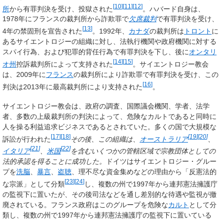
[
10
]
[
11
]
[
12
]
所
から有罪判決を受け、投獄された
。ハバード自身は、
1978年にフランスの裁判所から詐欺罪で
欠席裁判
で有罪判決を受け、
[
13
]
4年の禁固刑を宣告された
。1992年、
カナダ
の裁判所は
トロント
に
あるサイエントロジーの組織に対し、法執行機関や政府機関に対する
スパイ行為、および犯罪的背任行為で有罪判決を下し、後に
オンタリ
[
14
]
[
15
]
オ州
控訴裁判所によって支持された
。サイエントロジー教会
は、2009年に
フランス
の裁判所により詐欺罪で有罪判決を受け、この
[
16
]
判決は2013年に最高裁判所により支持された
。
サイエントロジー教会は、政府の調査、国際議会機関、学者、法学
者、多数の上級裁判所の判決によって、危険なカルトであると同時に
人を操る利益追求ビジネスであるとされていた。多くの国で大規模な
[
17
]
[
18
]
[
19
]
[
20
]
訴訟が行われた
その後、この組織は、
オーストラリア
、
[
21
]
[
22
]
イタリア
、
米国
を含むいくつかの管轄区域で宗教団体としての
法的承認を得ることに成功した。
ドイツはサイエントロジー・グルー
プを
洗脳
、
暴言
、
盗聴
、理不尽な資金集めなどの理由から「
反憲法的
[
23
]
[
24
]
な宗派
」として分類
し、複数の州で1997年から連邦憲法擁護庁
の監視下に置いたが、その後司法などを通し差別的な待遇や監視が撤
廃されている。フランス政府はこのグループを危険な
カルト
として分
類し、複数の州で1997年から連邦憲法擁護庁の監視下に置いている