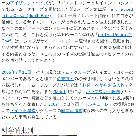
ーの
アイザック・ヘイズ
が、サイエントロジーとサイエントロジスト
であるトム・クルーズを題材にした第9シーズン第12話「
en:Trapped
in the Closet (South Park)
」（エミー賞ノミネート作品） にて自らが
信仰しているサイエントロジーが批判されたことを理由に降板した。
なおこのエピソードのエンドロールに流れるスタッフ名は全て偽名が
使われている。これを受けた第10シーズン第1話「
en:The Return Of
Chef
」は、シェフがサイエントロジーを連想させる団体に洗脳され、
小児性愛者になってしまった末に死亡するという、同教会を暗に批判
する内容となった。（この回のヘイズの台詞は過去のエピソードのも
のを切り貼りして作られた）
2005年
7月11日
、パリ市議会は
トム・クルーズ
がサイエントロジーの
メンバーであることを理由に
名誉市民
の称号は相応しくないとの決議
を採択した。トム・クルーズがパリでは「
歓迎すべからざる人物
」と
規定されたのである。また
2006年
8月には、
パラマウント映画
がサイ
エントロジーの擁護などを理由としてクルーズとの14年間に及ぶ契約
を打ち切ると発表した。
2007年
には映画『
ワルキューレ
』の撮影にお
いて
ドイツ
財務省
がクルーズの
同国連邦軍
施設内への立ち入りを断る
といった事態も発生している。
科学的批判