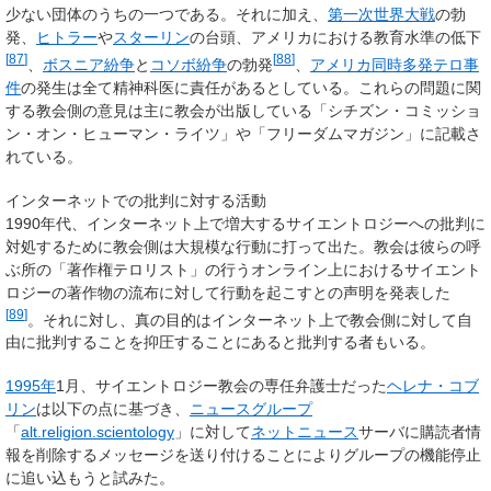
少ない団体のうちの一つである。それに加え、
第一次世界大戦
の勃
発、
ヒトラー
や
スターリン
の台頭、アメリカにおける教育水準の低下
[
87
]
[
88
]
、
ボスニア紛争
と
コソボ紛争
の勃発
、
アメリカ同時多発テロ事
件
の発生は全て精神科医に責任があるとしている。これらの問題に関
する教会側の意見は主に教会が出版している「シチズン・コミッショ
ン・オン・ヒューマン・ライツ」や「フリーダムマガジン」に記載さ
れている。
インターネットでの批判に対する活動
1990年代、インターネット上で増大するサイエントロジーへの批判に
対処するために教会側は大規模な行動に打って出た。教会は彼らの呼
ぶ所の「著作権テロリスト」の行うオンライン上におけるサイエント
ロジーの著作物の流布に対して行動を起こすとの声明を発表した
[
89
]
。それに対し、真の目的はインターネット上で教会側に対して自
由に批判することを抑圧することにあると批判する者もいる。
1995年
1月、サイエントロジー教会の専任弁護士だった
ヘレナ・コブ
リン
は以下の点に基づき、
ニュースグループ
「
alt.religion.scientology
」に対して
ネットニュース
サーバに購読者情
報を削除するメッセージを送り付けることによりグループの機能停止
に追い込もうと試みた。