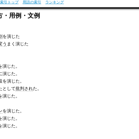
索引トップ
用語の索引
ランキング
方・用例・文例
割
を演じた
変う
まく演じた
を演じた。
に演じた。
役を演じた。
たとして
批判され
た。
を演じた。
ン
を演じた。
を演じた。
を演じた。