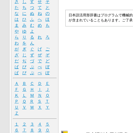
さ
し
す
せ
そ
た
ち
つ
て
と
な
に
ぬ
ね
の
日本語活用形辞書はプログラムで機械的
は
ひ
ふ
へ
ほ
が含まれていることもあります。ご了
ま
み
む
め
も
や
ゆ
よ
ら
り
る
れ
ろ
わ
を
ん
が
ぎ
ぐ
げ
ご
ざ
じ
ず
ぜ
ぞ
だ
ぢ
づ
で
ど
ば
び
ぶ
べ
ぼ
ぱ
ぴ
ぷ
ぺ
ぽ
Ａ
Ｂ
Ｃ
Ｄ
Ｅ
Ｆ
Ｇ
Ｈ
Ｉ
Ｊ
Ｋ
Ｌ
Ｍ
Ｎ
Ｏ
Ｐ
Ｑ
Ｒ
Ｓ
Ｔ
Ｕ
Ｖ
Ｗ
Ｘ
Ｙ
Ｚ
１
２
３
４
５
６
７
８
９
０