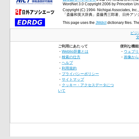
WordNet 3.0 Copyright 2006 by Princeton Unive
Copyright (C) 1994- Nichigai Associates, Inc., 
「斎藤和英大辞典」斎藤秀三郎著、日外アソ
This page uses the
JMdict
dictionary files. Th
ビジ
ご利用にあたって
便利な機能
・
Weblio辞書とは
・
ウェブリ
・
検索の仕方
・
画像から
・
ヘルプ
・
利用規約
・
プライバシーポリシー
・
サイトマップ
・
クッキー・アクセスデータにつ
いて