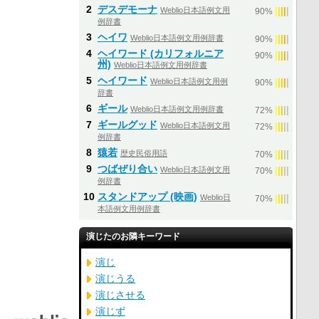
2
デスデモーナ
Weblio日本語例文用
|
|
|
|
|
90%
例辞書
3
ヘイワ
Weblio日本語例文用例辞書
|
|
|
|
|
90%
4
ヘイワード (カリフォルニア
|
|
|
|
|
90%
州)
Weblio日本語例文用例辞書
5
ヘイワード
Weblio日本語例文用例
|
|
|
|
|
90%
辞書
6
ギール
Weblio日本語例文用例辞書
|
|
|
|
|
72%
7
ギールグッド
Weblio日本語例文用
|
|
|
|
|
72%
例辞書
8
猿若
歴史民俗用語
|
|
|
|
|
70%
9
つばぜり合い
Weblio日本語例文用
|
|
|
|
|
70%
例辞書
10
スタンドアップ (映画)
Weblio日
|
|
|
|
|
70%
本語例文用例辞書
演じたのお隣キーワード
演じ
演じうる
演じさせる
演じず