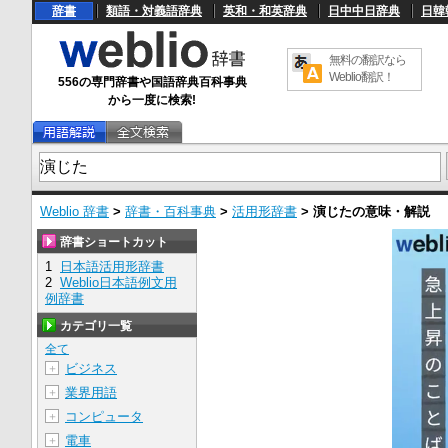
辞書
類語・対義語辞典
英和・和英辞典
日中中日辞典
日韓
無料の翻訳なら
Weblio翻訳！
556の専門辞書や国語辞典百科事典
から一度に検索!
Weblio 辞書
>
辞書・百科事典
>
活用形辞書
>
演じた
の意味・解説
辞書ショートカット
1
日本語活用形辞書
2
Weblio日本語例文用
例辞書
カテゴリ一覧
全て
ビジネス
＋
業界用語
＋
コンピュータ
＋
電車
＋