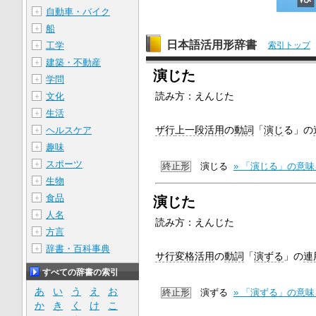
自動車・バイク
＋
船
＋
日本語活用形辞書
工学
索引トップ
＋
建築・不動産
＋
演じた
学問
＋
読み方：えんじた
文化
＋
生活
＋
ザ行
上一段活用
の
動詞
「
演じ
る」の
ヘルスケア
＋
趣味
＋
スポーツ
＋
終止形
演じる
» 「演じる」の意
生物
＋
食品
＋
演じた
人名
＋
読み方：えんじた
方言
＋
辞書・百科事典
＋
サ行変格活用
の
動詞
「
演ずる
」の
連
すべての辞書の索引
あ
い
う
え
お
終止形
演ずる
» 「演ずる」の意
か
き
く
け
こ