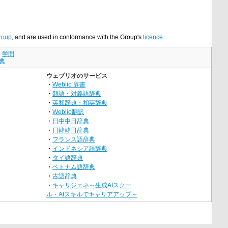
roup
, and are used in conformance with the Group's
licence
.
｜
学問
典
ウェブリオのサービス
・
Weblio 辞書
・
類語・対義語辞典
・
英和辞典・和英辞典
・
Weblio翻訳
・
日中中日辞典
・
日韓韓日辞典
・
フランス語辞典
・
インドネシア語辞典
・
タイ語辞典
・
ベトナム語辞典
・
古語辞典
・
キャリジェネ～生成AIスクー
ル・AIスキルでキャリアアップ～