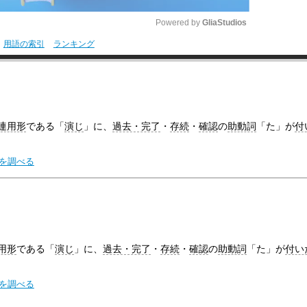
Powered by 
GliaStudios
用語の索引
ランキング
M
u
t
e
連用形
である「
演じ
」に、
過去・完了
・
存続
・
確認
の
助動詞
「た」が
付
味を調べる
用形
である「
演じ
」に、
過去・完了
・
存続
・
確認
の
助動詞
「た」が
付い
味を調べる