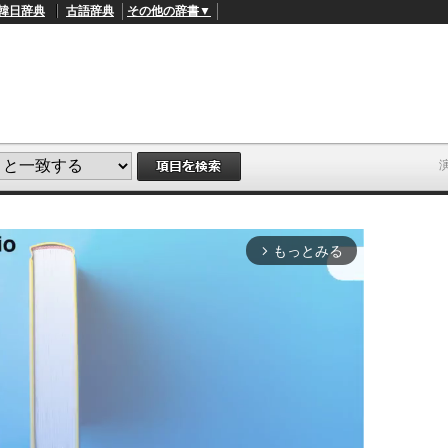
韓日辞典
古語辞典
その他の辞書▼
もっとみる
arrow_forward_ios