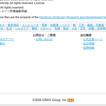
rsity. All rights reserved.
License
All rights reserved.
シエーツ辞書編集部編
ese files are the property of the
Electronic Dictionary Research and Development G
ネス
｜
業界用語
｜
コンピュータ
｜
電車
｜
自動車・バイク
｜
船
｜
工学
｜
建築・不動産
文化
｜
生活
｜
ヘルスケア
｜
趣味
｜
スポーツ
｜
生物
｜
食品
｜
人名
｜
方言
｜
辞書・百科事
お問合せ・ご要望
会社概要
オのアプリ
・
お問い合わせ
・
公式企業ページ
探す
・
会社情報
・
採用情報
©2026 GRAS Group, Inc.
RSS