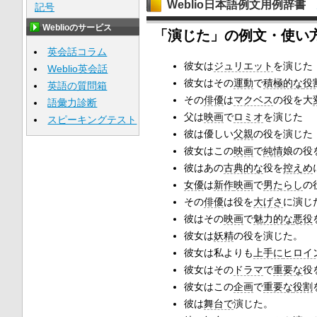
Weblio日本語例文用例辞書
記号
Weblioのサービス
「演じた」の例文・使い
英会話コラム
彼女は
ジュリエット
を演じた
Weblio英会話
彼女はその
運動
で
積極的な
役
英語の質問箱
その
俳優
は
マクベス
の役を大
語彙力診断
父は
映画
で
ロミオ
を演じた
スピーキングテスト
彼は優しい
父親
の役を演じた
彼女はこの
映画
で
純情
娘の役
彼はあの
古典的な
役を
控えめ
女優
は
新作
映画
で
男たらし
の
その
俳優
は役を
大げさ
に演じ
彼はその
映画
で
魅力的な
悪役
彼女は
妖精
の役を演じた。
彼女は私よりも
上手に
ヒロイ
彼女はその
ドラマ
で
重要な
役
彼女はこの
企画
で
重要な
役割
彼は
舞台で
演じた。