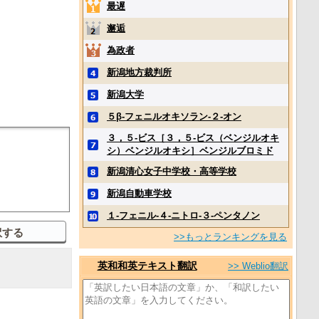
最遅
邂逅
為政者
新潟地方裁判所
新潟大学
５β‐フェニルオキソラン‐２‐オン
３，５‐ビス［３，５‐ビス（ベンジルオキ
シ）ベンジルオキシ］ベンジルブロミド
新潟清心女子中学校・高等学校
新潟自動車学校
１‐フェニル‐４‐ニトロ‐３‐ペンタノン
>>もっとランキングを見る
英和和英テキスト翻訳
>> Weblio翻訳