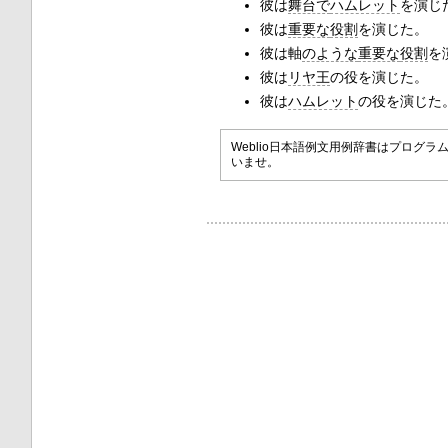
彼は
舞台で
ハムレット
を演じ
彼は
重要な
役割
を演じた。
彼は軸
のような
重要な
役割
を
彼は
リヤ王
の役を演じた。
彼は
ハムレット
の役を演じた
Weblio日本語例文用例辞書はプロ
いませ。