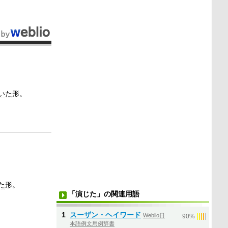
いた
形。
た
形。
「演じた」の関連用語
1
スーザン・ヘイワード
Weblio日
|
|
|
|
|
90%
本語例文用例辞書