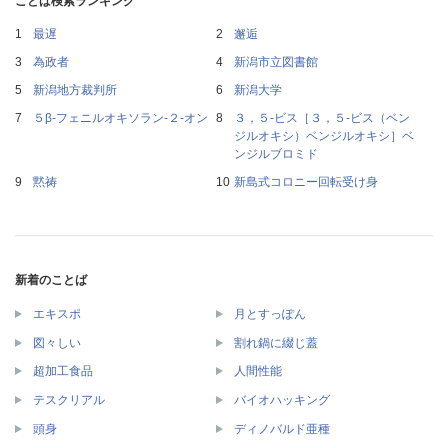
ことば検索ランキング
最遅
邂逅
為政者
新潟市立図書館
新潟地方裁判所
新潟大学
５β‐フェニルオキソラン‐２‐オン
３，５‐ビス［３，５‐ビス（ベン
ジルオキシ）ベンジルオキシ］ベ
ンジルブロミド
黙祷
新島式コロニー回転受け身
新着のことば
エキスポ
月とすっぽん
図々しい
割れ鍋に綴じ蓋
超加工食品
人間性能
テスクリアル
バイオハッキング
頭身
ディノバルド亜種