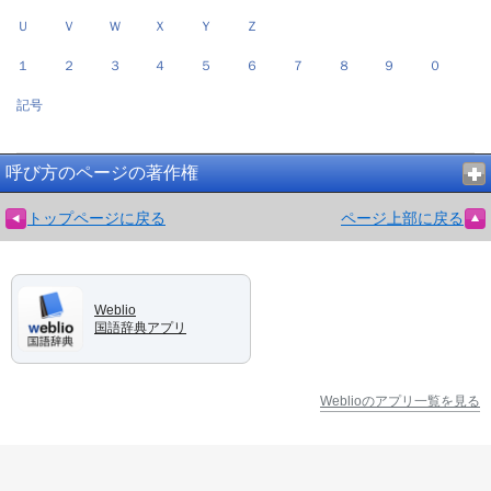
Ｕ
Ｖ
Ｗ
Ｘ
Ｙ
Ｚ
１
２
３
４
５
６
７
８
９
０
記号
呼び方のページの著作権
トップページに戻る
ページ上部に戻る
Weblio
国語辞典アプリ
Weblioのアプリ一覧を見る