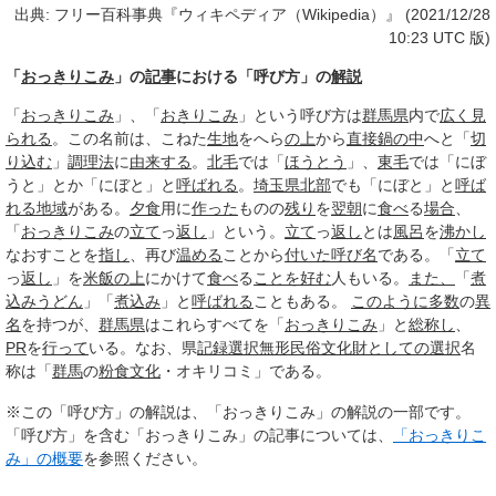
出典: フリー百科事典『ウィキペディア（Wikipedia）』 (2021/12/28
10:23 UTC 版)
「
おっきりこみ
」の
記事
における「呼び方」の
解説
「
おっきりこみ
」、「
おきりこみ
」という呼び方は
群馬県
内で
広く
見
られる
。この名前は、こねた
生地
をへら
の上
から
直接
鍋の中
へと「
切
り込む
」
調理法
に
由来する
。
北毛
では「
ほうとう
」、
東毛
では「にぼ
うと」とか「にぼと」と
呼ばれる
。
埼玉県北部
でも「にぼと」と
呼ば
れる
地域
がある。
夕食
用に
作った
ものの
残り
を
翌朝
に
食べ
る
場合
、
「
おっきりこみ
の
立て
っ
返し
」という。
立て
っ
返し
とは
風呂
を
沸かし
なおすことを
指し
、再び
温める
ことから
付いた
呼び名
である。「
立て
っ
返し
」を
米飯
の上
にかけて
食べ
る
ことを好む
人もいる。
また、
「
煮
込みうどん
」「
煮込み
」と
呼ばれる
こともある。
このように
多数
の
異
名
を持つが、
群馬県
はこれらすべてを「
おっきりこみ
」と
総称し
、
PR
を
行って
いる。なお、県
記録
選択無形民俗文化財
としての
選択
名
称は「
群馬
の
粉食文化
・オキリコミ」である。
※この「呼び方」の解説は、「おっきりこみ」の解説の一部です。
「呼び方」を含む「おっきりこみ」の記事については、
「おっきりこ
み」の概要
を参照ください。