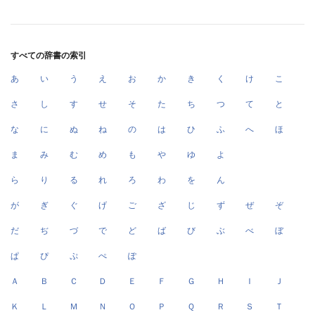
すべての辞書の索引
あ
い
う
え
お
か
き
く
け
こ
さ
し
す
せ
そ
た
ち
つ
て
と
な
に
ぬ
ね
の
は
ひ
ふ
へ
ほ
ま
み
む
め
も
や
ゆ
よ
ら
り
る
れ
ろ
わ
を
ん
が
ぎ
ぐ
げ
ご
ざ
じ
ず
ぜ
ぞ
だ
ぢ
づ
で
ど
ば
び
ぶ
べ
ぼ
ぱ
ぴ
ぷ
ぺ
ぽ
Ａ
Ｂ
Ｃ
Ｄ
Ｅ
Ｆ
Ｇ
Ｈ
Ｉ
Ｊ
Ｋ
Ｌ
Ｍ
Ｎ
Ｏ
Ｐ
Ｑ
Ｒ
Ｓ
Ｔ