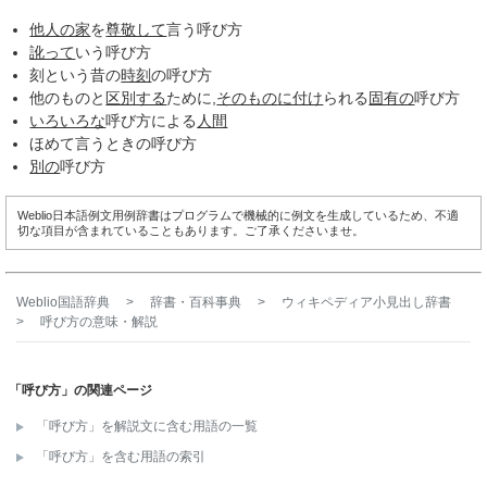
他人の家
を
尊敬して
言う呼び方
訛って
いう呼び方
刻という昔の
時刻
の呼び方
他のものと
区別する
ために,
そのもの
に付け
られる
固有の
呼び方
いろいろな
呼び方による
人間
ほめて言うときの呼び方
別の
呼び方
Weblio日本語例文用例辞書はプログラムで機械的に例文を生成しているため、不適
切な項目が含まれていることもあります。ご了承くださいませ。
Weblio国語辞典
>
辞書・百科事典
>
ウィキペディア小見出し辞書
>
呼び方
の意味・解説
「呼び方」の関連ページ
「呼び方」を解説文に含む用語の一覧
「呼び方」を含む用語の索引