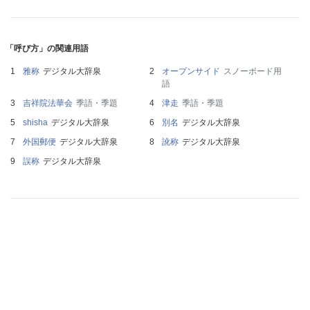
「呼び方」の関連用語
雅称
デジタル大辞泉
オープンサイド
スノーボード用
語
吉祥院法華会
季語・季題
津走
季語・季題
shisha
デジタル大辞泉
別名
デジタル大辞泉
外国郵便
デジタル大辞泉
訛称
デジタル大辞泉
誤称
デジタル大辞泉