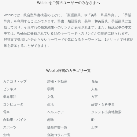
Weblioをご覧のユーザーのみなさまへ
Weblioでは、統合型辞書検索のほかに、「類語辞典」や「英和・和英辞典」、「手話
辞典」を利用することができます。辞書、類語辞典、英和・和英辞典、手話辞典は連
動しており、それぞれの検索結果へのリンクが表示されます。また、解説記事の本文
中では、Weblioに登録されている他のキーワードへのリンクが自動的に貼られます。
解説文で登場した分からないキーワードや気になるキーワードは、1クリックで検索結
果を表示することができます。
Weblio辞書のカテゴリ一覧
カテゴリトップ
建物・不動産
食品
ビジネス
学問
人名
業界用語
文化
方言
コンピュータ
生活
辞書・百科事典
電車
ヘルスケア
タレント出身地検索
自動車・バイク
趣味
船
スポーツ
登録辞書一覧
工学
生物
金融コラム一覧