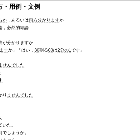
方・用例・文例
らか
，あるいは
両方
分かります
か
論
，
必然的
結論
由
が
分かります
か
ます
か」「はい，
30
割る
60
は
2分の1
です」
ませんでした
た
す
かり
ませんでした
ん
ていた。
何
でしょうか
。