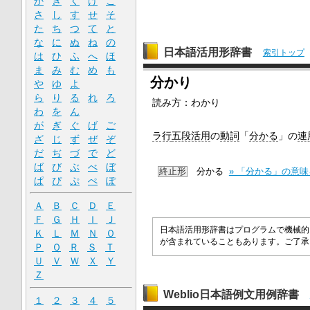
か
き
く
け
こ
さ
し
す
せ
そ
た
ち
つ
て
と
な
に
ぬ
ね
の
日本語活用形辞書
索引トップ
は
ひ
ふ
へ
ほ
ま
み
む
め
も
分かり
や
ゆ
よ
ら
り
る
れ
ろ
読み方：わかり
わ
を
ん
が
ぎ
ぐ
げ
ご
ラ行
五段活用
の
動詞
「
分かる
」の
連
ざ
じ
ず
ぜ
ぞ
だ
ぢ
づ
で
ど
ば
び
ぶ
べ
ぼ
終止形
分かる
» 「分かる」の意
ぱ
ぴ
ぷ
ぺ
ぽ
Ａ
Ｂ
Ｃ
Ｄ
Ｅ
Ｆ
Ｇ
Ｈ
Ｉ
Ｊ
日本語活用形辞書はプログラムで機械的
Ｋ
Ｌ
Ｍ
Ｎ
Ｏ
が含まれていることもあります。ご了
Ｐ
Ｑ
Ｒ
Ｓ
Ｔ
Ｕ
Ｖ
Ｗ
Ｘ
Ｙ
Ｚ
Weblio日本語例文用例辞書
１
２
３
４
５