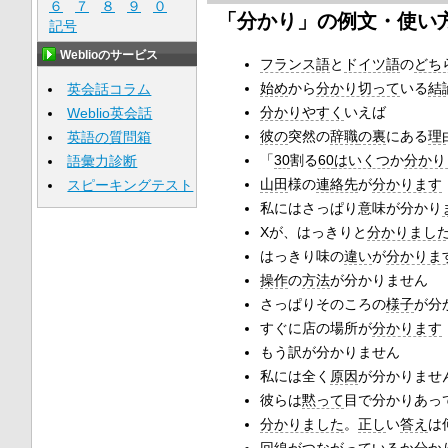
６
７
８
９
０
「分かり」の例文・使い
記号
Weblioのサービス
フランス語
と
ドイツ語
の
どち
始め
から
分かり切って
いる
結
英会話コラム
分かりやすく
いえば
Weblio英会話
彼の
突然の
辞職
の裏
にある
理
英語の質問箱
「
30
割る
60
はいくつ
か
分かり
語彙力診断
山田
様の
連絡先
が
分かります
スピーキングテスト
私にはさっぱり意味が分かり
Xが、はっきりと
分かりまし
はっきり味の
違い
が
分かりま
操作
の
方法
が分かりません
さっぱりそのころの
様子
が分
すぐに店の場所が
分かります
もう訳が分かりません
私には全く
原因
が分かりませ
彼らは
黙って
目で分かりあっ
分かりました
。
正し
い
答え
は