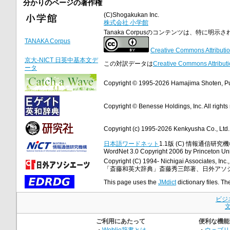
分かりのページの著作権
(C)Shogakukan Inc.
株式会社 小学館
Tanaka Corpusのコンテンツは、特に
TANAKA Corpus
Creative Commons Attributio
京大-NICT 日英中基本文デ
この対訳データは
Creative Commons Attributi
ータ
Copyright © 1995-2026 Hamajima Shoten, Publ
Copyright © Benesse Holdings, Inc. All rights
Copyright (c) 1995-2026 Kenkyusha Co., Ltd. A
日本語ワードネット
1.1版 (C) 情報通信研究機構
WordNet 3.0 Copyright 2006 by Princeton Unive
Copyright (C) 1994- Nichigai Associates, Inc., 
「斎藤和英大辞典」斎藤秀三郎著、日外アソ
This page uses the
JMdict
dictionary files. Th
ビジ
ご利用にあたって
便利な機能
・
Weblio辞書とは
・
ウェブリ