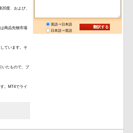
20度、および、
英語⇒日本語
では商品先物市場
日本語⇒英語
類しています。そ
引いたもので、ブ
ます。MT4でライ