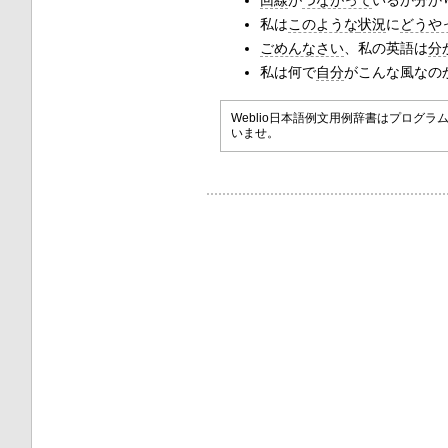
回線
が
つながって
いるか分か
私は
このような
状況
に
どうや
ごめんなさい
、私の英語は
分
私は何で
自分
がこんな風なの
Weblio日本語例文用例辞書はプロ
いませ。