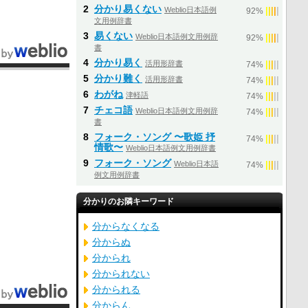
2
分かり易くない
Weblio日本語例
|
|
|
|
|
92%
文用例辞書
3
易くない
Weblio日本語例文用例辞
|
|
|
|
|
92%
書
4
分かり易く
活用形辞書
|
|
|
|
|
74%
5
分かり難く
活用形辞書
|
|
|
|
|
74%
6
わがね
津軽語
|
|
|
|
|
74%
7
チェコ語
Weblio日本語例文用例辞
|
|
|
|
|
74%
書
8
フォーク・ソング 〜歌姫 抒
|
|
|
|
|
74%
情歌〜
Weblio日本語例文用例辞書
9
フォーク・ソング
Weblio日本語
|
|
|
|
|
74%
例文用例辞書
分かりのお隣キーワード
分からなくなる
分からぬ
分かられ
分かられない
分かられる
分からん