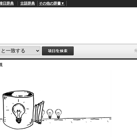
韓日辞典
古語辞典
その他の辞書▼
説