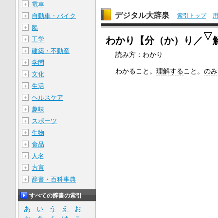
電車
＋
デジタル大辞泉
索引トップ
自動車・バイク
＋
船
＋
▽
わかり【分（か）り／
工学
＋
建築・不動産
＋
読み方：わかり
学問
＋
わかること。
理解する
こと。
のみ
文化
＋
生活
＋
ヘルスケア
＋
趣味
＋
スポーツ
＋
生物
＋
食品
＋
人名
＋
方言
＋
辞書・百科事典
＋
すべての辞書の索引
あ
い
う
え
お