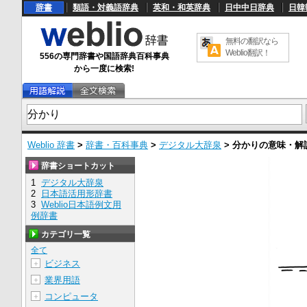
辞書
類語・対義語辞典
英和・和英辞典
日中中日辞典
日韓
無料の翻訳なら
Weblio翻訳！
556の専門辞書や国語辞典百科事典
から一度に検索!
Weblio 辞書
>
辞書・百科事典
>
デジタル大辞泉
>
分かり
の意味・解
辞書ショートカット
1
デジタル大辞泉
2
日本語活用形辞書
3
Weblio日本語例文用
例辞書
カテゴリ一覧
全て
ビジネス
＋
業界用語
＋
コンピュータ
＋