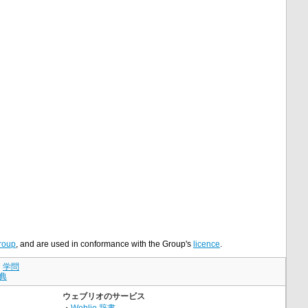
roup
, and are used in conformance with the Group's
licence
.
｜
学問
典
ウェブリオのサービス
・
Weblio 辞書