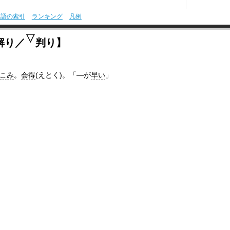
用語の索引
ランキング
凡例
▽
解り／
判り】
こみ
。
会得
(えとく)。「―が
早い
」