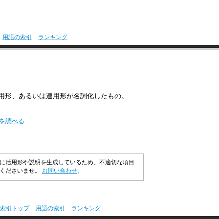
用語の索引
ランキング
用形
、あるいは
連用形
が
名詞化
したもの
。
味を調べる
に活用形や説明を生成しているため、不適切な項目
承くださいませ。
お問い合わせ
。
索引トップ
用語の索引
ランキング