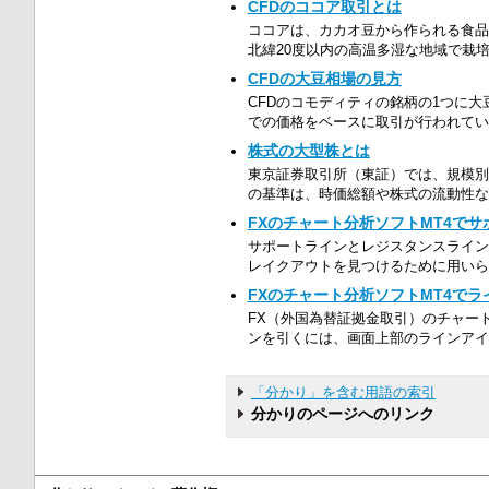
CFDのココア取引とは
ココアは、カカオ豆から作られる食品
北緯20度以内の高温多湿な地域で栽培
CFDの大豆相場の見方
CFDのコモディティの銘柄の1つに
での価格をベースに取引が行われてい
株式の大型株とは
東京証券取引所（東証）では、規模別
の基準は、時価総額や株式の流動性な
FXのチャート分析ソフトMT4で
サポートラインとレジスタンスライン
レイクアウトを見つけるために用いられ
FXのチャート分析ソフトMT4で
FX（外国為替証拠金取引）のチャート分
ンを引くには、画面上部のラインアイコ
「分かり」を含む用語の索引
分かりのページへのリンク