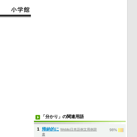
「分かり」の関連用語
1
帰納的に
Weblio日本語例文用例辞
|
|
|
|
|
98%
書