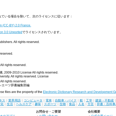
明示されている場合を除いて、次のライセンスに従います：
n (CC-BY) 2.0 France.
on 3.0 Unported
でライセンスされています。
ishers. All rights reserved.
 reserved.
ll rights reserved.
, 2009-2010
License
All rights reserved.
rsity. All rights reserved.
License
All rights reserved.
シエーツ辞書編集部編
ese files are the property of the
Electronic Dictionary Research and Development G
ネス
｜
業界用語
｜
コンピュータ
｜
電車
｜
自動車・バイク
｜
船
｜
工学
｜
建築・不動産
文化
｜
生活
｜
ヘルスケア
｜
趣味
｜
スポーツ
｜
生物
｜
食品
｜
人名
｜
方言
｜
辞書・百科事
お問合せ・ご要望
会社概要
オのアプリ
・
お問い合わせ
・
公式企業ページ