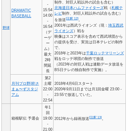
制作、対巨人戦以外の試合も含む）
-
北海道日本ハムファイターズ
戦（
札幌テ
15:54
DRAMATIC
レビ
制作、対巨人戦以外の試合も含む）
14:00
BASEBALL
[
注釈 12
]
を放送
。
-
2001年は西武ライオンズ（現：
埼玉西武
16:54
野球
ライオンズ
）戦を
（デ
映像はスコア表示を含めて西武球団から
ーゲ
の提供を受け、実況は日本テレビの制作
ー
で、
ム）
2018年と2023年は
千葉ロッテマリーンズ
最大
戦をロッテ球団の制作で放送
2時
（2023年の対巨人戦は連動データ放送を
間延
BS日テレの独自制作で実施）。
長
第2
月刊プロ野球!さ
土曜
2018年4月6日スタート
まぁ〜ずスタジ
22:00
2020年9月11日までは月1回金曜 23:00 -
アム
-
23:55で放送していた。
22:54
年1
回
[
注釈 13
]
箱根駅伝 予選会
19:00
2012年から録画放送
。
-
21:00