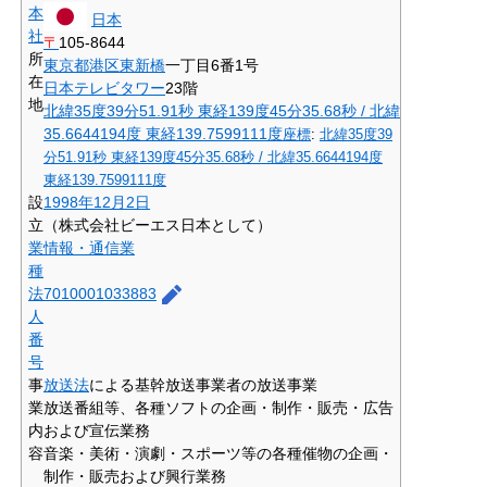
本
日本
社
〒
105-8644
所
東京都
港区
東新橋
一丁目6番1号
在
日本テレビタワー
23階
地
北緯35度39分51.91秒
東経139度45分35.68秒
/
北緯
35.6644194度 東経139.7599111度
座標
:
北緯35度39
分51.91秒
東経139度45分35.68秒
/
北緯35.6644194度
東経139.7599111度
設
1998年
12月2日
立
（株式会社ビーエス日本として）
業
情報・通信業
種
法
7010001033883
人
番
号
事
放送法
による基幹放送事業者の放送事業
業
放送番組等、各種ソフトの企画・制作・販売・広告
内
および宣伝業務
容
音楽・美術・演劇・スポーツ等の各種催物の企画・
制作・販売および興行業務