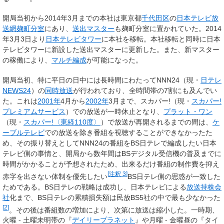
開局当初から2014年3月までの本社は東京都
千代田区
の
日本テレビ放
送網麹町分室
にあり、
送出マスター
も麹町分室に置かれていた。2014
年3月3日より
日本テレビタワー
に本社を移転。本社移転と同時に日本
テレビタワーに新設した送出マスターに更新した。また、新マスター
の稼働により、
マルチ編成
が可能になった。
開局当初、特に平日の日中には長時間にわたってNNN24（現・
日テレ
NEWS24
）の
同時放送
が行われており、全時間帯の7割にも及んでい
た。これは
2001年
4月から
2002年
3月まで、スカパー!（現・
スカパー!
プレミアムサービス
）での放送が一時休止となり、
プラット・ワン
（現・
スカパー!〈東経110度〉
）で放送が再開されるまでの間は、
ケ
ーブルテレビ
での放送を除き番組を視聴することができなかったた
め、その振り替えとしてNNN24の番組をBS日テレで編成したい日本
テレビ側の事情と、開局から数年間はBSデジタル受信機の普及までに
時間がかかることが予想されたため、出来るだけ番組の制作費を抑え
[
注釈 3
]
赤字を出さない体制を優先したい
BS日テレ側の思惑が一致した
ためである。BS日テレの戦略は成功し、日本テレビによる
放送持株会
社
化まで、BS日テレの累積損失額は民放BS5社の中で最も少なかった
[
2
]
。その後は番組数の増加により、次第に放送は縮小した。一時期、
火曜 - 土曜未明帯の『
デイリープラネット
』や月曜 - 金曜昼の『タイ