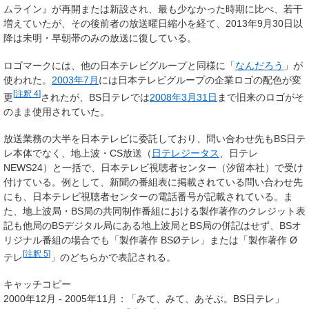
ムライン』が再開または新設され、最も少なかった時期に比べ、若干
増えていたが、その後前者の放送曜日縮小を経て、2013年9月30日以
降は未明・早朝帯のみの放送に復している。
ロゴマークには、他の日本テレビグループと同様に「
なんだろう
」が
使われた。
2003年
7月
には日本テレビグループの企業ロゴの配色が変
[
注釈 4
]
更
されたが、BS日テレでは
2008年
3月31日
まで旧来のロゴがそ
のまま使用されていた。
放送業務の大半を日本テレビに委託しており、問い合わせ先もBS日テ
レ本体でなく、地上波・CS放送（
日テレジータス
、日テレ
NEWS24）と一括で、日本テレビ視聴者センター（汐留本社）で受け
付けている。例として、新聞の番組表に掲載されている問い合わせ先
にも、日本テレビ視聴者センターの電話番号が記載されている。ま
た、地上波局・BS局の共同制作番組における製作著作のクレジット表
記も他局のBSデジタル局にある地上波局とBS局の併記はせず、BSオ
リジナル番組の場合でも「製作著作 BSØテレ」または「製作著作 Ø
[
注釈 5
]
テレ
」のどちらかで表記される。
キャッチコピー
2000年12月 - 2005年11月：「みて、みて、あそぶ。BS日テレ」