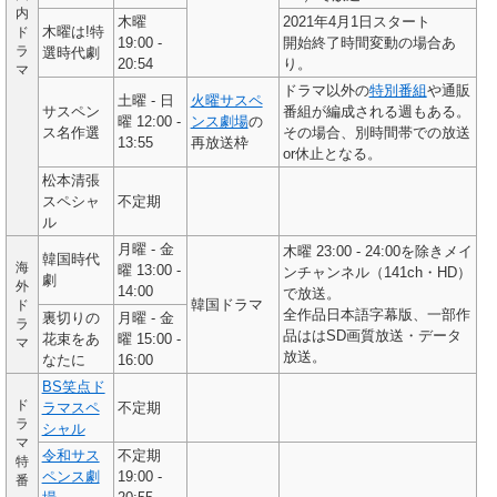
内
木曜
2021年4月1日スタート
木曜は!特
ド
19:00 -
開始終了時間変動の場合あ
ラ
選時代劇
20:54
り。
マ
ドラマ以外の
特別番組
や通販
土曜 - 日
火曜サスペ
サスペン
番組が編成される週もある。
曜 12:00 -
ンス劇場
の
ス名作選
その場合、別時間帯での放送
13:55
再放送枠
or休止となる。
松本清張
スペシャ
不定期
ル
月曜 - 金
木曜 23:00 - 24:00を除きメイ
韓国時代
海
曜 13:00 -
ンチャンネル（141ch・HD）
劇
外
14:00
で放送。
韓国ドラマ
ド
全作品日本語字幕版、一部作
裏切りの
月曜 - 金
ラ
品ははSD画質放送・データ
花束をあ
曜 15:00 -
マ
放送。
なたに
16:00
BS笑点ド
ド
ラマスペ
不定期
ラ
シャル
マ
令和サス
不定期
特
ペンス劇
19:00 -
番