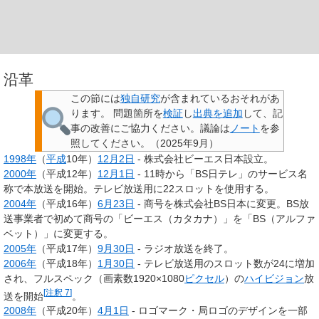
沿革
この節には
独自研究
が含まれているおそれがあ
ります。
問題箇所を
検証
し
出典を追加
して、記
事の改善にご協力ください。議論は
ノート
を参
照してください。
（
2025年9月
）
1998年
（
平成
10年）
12月2日
-
株式会社ビーエス日本
設立。
2000年
（平成12年）
12月1日
- 11時から「
BS日テレ
」のサービス名
称で本放送を開始。テレビ放送用に22スロットを使用する。
2004年
（平成16年）
6月23日
- 商号を
株式会社BS日本
に変更。BS放
送事業者で初めて商号の「ビーエス（カタカナ）」を「BS（アルファ
ベット）」に変更する。
2005年
（平成17年）
9月30日
- ラジオ放送を終了。
2006年
（平成18年）
1月30日
- テレビ放送用のスロット数が24に増加
され、フルスペック（画素数1920×1080
ピクセル
）の
ハイビジョン
放
[
注釈 7
]
送を開始
。
2008年
（平成20年）
4月1日
- ロゴマーク・局ロゴのデザインを一部