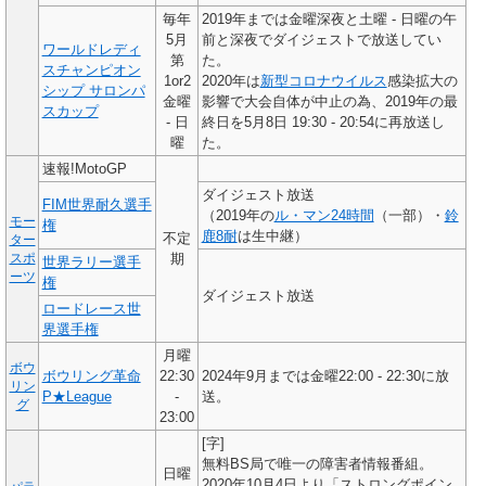
毎年
2019年までは金曜深夜と土曜 - 日曜の午
5月
前と深夜でダイジェストで放送してい
ワールドレディ
第
た。
スチャンピオン
1or2
2020年は
新型コロナウイルス
感染拡大の
シップ サロンパ
金曜
影響で大会自体が中止の為、2019年の最
スカップ
- 日
終日を5月8日 19:30 - 20:54に再放送し
曜
た。
速報!MotoGP
ダイジェスト放送
FIM世界耐久選手
（2019年の
ル・マン24時間
（一部）・
鈴
モー
権
鹿8耐
は生中継）
不定
ター
スポ
期
世界ラリー選手
ーツ
権
ダイジェスト放送
ロードレース世
界選手権
月曜
ボウ
ボウリング革命
22:30
2024年9月までは金曜22:00 - 22:30に放
リン
P★League
-
送。
グ
23:00
[字]
無料BS局で唯一の障害者情報番組。
日曜
2020年10月4日より「ストロングポイン