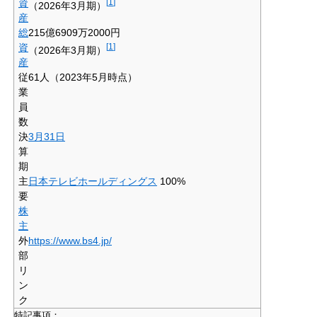
資
[
1
]
（2026年3月期）
産
総
215億6909万2000円
資
[
1
]
（2026年3月期）
産
従
61人（2023年5月時点）
業
員
数
決
3月31日
算
期
主
日本テレビホールディングス
100%
要
株
主
外
https://www.bs4.jp/
部
リ
ン
ク
特記事項：