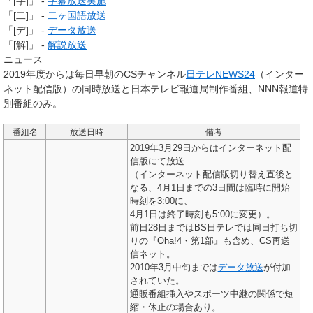
「[字]」 -
字幕放送実施
「[二]」 -
二ヶ国語放送
「[デ]」 -
データ放送
「[解]」 -
解説放送
ニュース
2019年度からは毎日早朝のCSチャンネル
日テレNEWS24
（インター
ネット配信版）の同時放送と日本テレビ報道局制作番組、NNN報道特
別番組のみ。
番組名
放送日時
備考
2019年3月29日からはインターネット配
信版にて放送
（インターネット配信版切り替え直後と
なる、4月1日までの3日間は臨時に開始
時刻を3:00に、
4月1日は終了時刻も5:00に変更）。
前日28日まではBS日テレでは同日打ち切
りの『Oha!4・第1部』も含め、CS再送
信ネット。
2010年3月中旬までは
データ放送
が付加
されていた。
通販番組挿入やスポーツ中継の関係で短
縮・休止の場合あり。