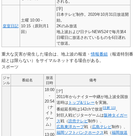
される。
[字]
日本テレビ制作。2020年10月31日放送開
土曜 10:00 -
始。
皇室日記
10:15（原則月1
2Kのみ放送
回）
地上波および日テレNEWS24で毎月第4
日曜日に放送されているものを6日遅れ
で放送。
重大な災害が発生した場合は、地上波の報道・
情報番組
（報道特別番
組とは限らない）をサイマルネットする場合がある。
スポーツ
ジャ
放送
番組名
備考
ンル
日時
18:00
[デ]
-
2011年からナイター中継が地上波全国放
20:54
送時は
トップ&リレー
を実施。
（ナ
[
注釈 11
]
番組延長時は142chで放送
。
イト
対巨人戦ビジターゲームは
阪神タイガー
ゲー
ス
戦（
読売テレビ
制作）、
ム）
広島東洋カープ
戦（
広島テレビ
制作）、
福岡ソフトバンクホークス
戦（
福岡放送
13:00