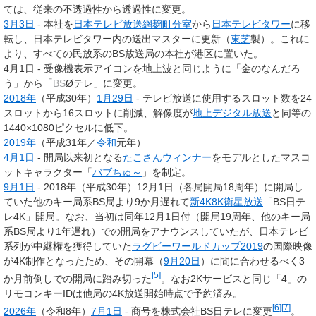
ては、従来の不透過性から透過性に変更。
3月3日
- 本社を
日本テレビ放送網麹町分室
から
日本テレビタワー
に移
転し、日本テレビタワー内の送出マスターに更新（
東芝
製）。これに
より、すべての民放系のBS放送局の本社が港区に置いた。
4月1日 - 受像機表示アイコンを地上波と同じように「金のなんだろ
う」から「
BS
Øテレ
」に変更。
2018年
（平成30年）
1月29日
- テレビ放送に使用するスロット数を24
スロットから16スロットに削減、解像度が
地上デジタル放送
と同等の
1440×1080ピクセルに低下。
2019年
（平成31年／
令和
元年）
4月1日
- 開局以来初となる
たこさんウィンナー
をモデルとしたマスコ
ットキャラクター「
バブちゅ～
」を制定。
9月1日
- 2018年（平成30年）12月1日（各局開局18周年）に開局し
ていた他のキー局系BS局より9か月遅れて
新4K8K衛星放送
「
BS日テ
レ4K
」開局。なお、当初は同年12月1日付（開局19周年、他のキー局
系BS局より1年遅れ）での開局をアナウンスしていたが、日本テレビ
系列が中継権を獲得していた
ラグビーワールドカップ2019
の国際映像
が4K制作となったため、その開幕（
9月20日
）に間に合わせるべく3
[
5
]
か月前倒しでの開局に踏み切った
。なお2Kサービスと同じ「4」の
リモコンキーIDは他局の4K放送開始時点で予約済み。
[
6
]
[
7
]
2026年
（令和8年）
7月1日
- 商号を
株式会社BS日テレ
に変更
。