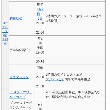
毎年
1月2
日
・
2時間のダイジェスト放送（2012年まで
箱根駅伝
3日
は3時間）。
ロー
21:00
ドレ
-
ース
22:54
(陸
年2
上競
回
技)
土曜
密着!箱根駅伝
19:00
-
20:54
開催
日
3時間のダイジェスト放送
東京マラソン
21:00
フジテレビ
と隔年で中継を担当
-
24:00
FIFAクラブワー
2016年大会は開幕戦、準々決勝全2試
ルドカップ
合、5位決定戦の計4試合を中継
ブンデスリーガ
月1
マンスリー・セ
回