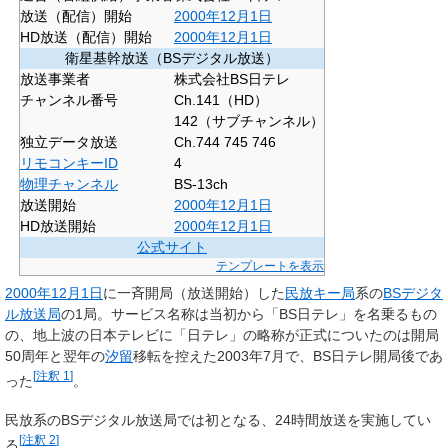
放送（配信）開始
2000年
12月1日
HD放送（配信）開始
2000年
12月1日
衛星基幹放送（BSデジタル放送）
放送事業者
株式会社BS日テレ
チャンネル番号
Ch.141（HD）
142（サブチャンネル）
独立データ放送
Ch.744 745 746
リモコンキーID
4
物理チャンネル
BS-13ch
放送開始
2000年
12月1日
HD放送開始
2000年
12月1日
公式サイト
テンプレートを表示
2000年
12月1日
に一斉開局（放送開始）した
民放
キー局
系の
BSデジタ
ル放送局
の1局。サービス名称は当初から「BS
日テレ
」を名乗るもの
の、地上波の日本テレビに「日テレ」の略称が正式についたのは開局
50周年と翌年の
汐留
移転を控えた2003年7月で、BS日テレ開局後であ
[
注釈 1
]
った
。
民放系のBSデジタル放送局では初となる、24時間放送を実施してい
[
注釈 2
]
る
。