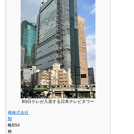
BS日テレが入居する日本テレビタワー
種
株式会社
類
略
BS4
称