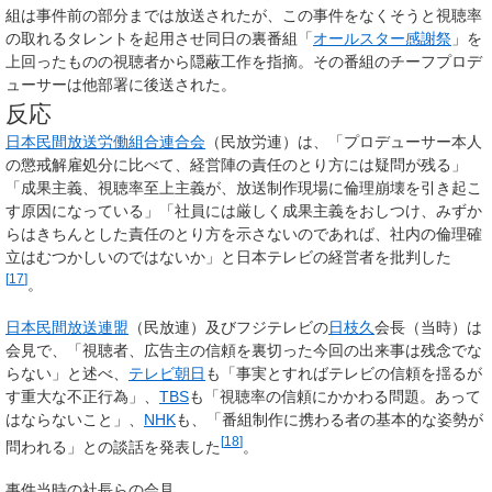
組は事件前の部分までは放送されたが、この事件をなくそうと視聴率
の取れるタレントを起用させ同日の裏番組「
オールスター感謝祭
」を
上回ったものの視聴者から隠蔽工作を指摘。その番組のチーフプロデ
ューサーは他部署に後送された。
反応
日本民間放送労働組合連合会
（民放労連）は、「プロデューサー本人
の懲戒解雇処分に比べて、経営陣の責任のとり方には疑問が残る」
「成果主義、視聴率至上主義が、放送制作現場に倫理崩壊を引き起こ
す原因になっている」「社員には厳しく成果主義をおしつけ、みずか
らはきちんとした責任のとり方を示さないのであれば、社内の倫理確
立はむつかしいのではないか」と日本テレビの経営者を批判した
[
17
]
。
日本民間放送連盟
（民放連）及びフジテレビの
日枝久
会長（当時）は
会見で、「視聴者、広告主の信頼を裏切った今回の出来事は残念でな
らない」と述べ、
テレビ朝日
も「事実とすればテレビの信頼を揺るが
す重大な不正行為」、
TBS
も「視聴率の信頼にかかわる問題。あって
はならないこと」、
NHK
も、「番組制作に携わる者の基本的な姿勢が
[
18
]
問われる」との談話を発表した
。
事件当時の社長らの会見