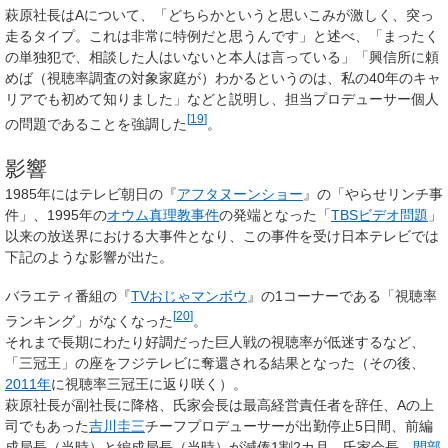
萩原社長はAについて、「どちらかというと思いこみが激しく、突っ
走るタイプ。これは非常に特例だと思うんです」と述べ、「まったく
の単独犯で、相談した人はいないと本人は言っている」「興信所に頼
めば（視聴率調査の対象家庭が）わかるというのは、私の40年のキャ
リアでも初めて知りました」などと説明し、担当プロデューサー個人
[
19
]
の問題であることを強調した
。
影響
1985年にはテレビ朝日の『
アフタヌーンショー
』の「やらせリンチ事
件」、1995年の
オウム真理教事件
の発端となった「
TBSビデオ問題
」
以来の放送界における大事件となり、この事件を受け日本テレビでは
下記のような影響が出た。
バラエティ番組の『
TVおじゃマンボウ
』の1コーナーである「視聴率
[
20
]
ランキング」がなくなった
。
それまで長期にわたり好調だった巨人戦の視聴率が低迷するなど、
「三冠王」の座をフジテレビに奪還される結果となった（その後、
2011年
に視聴率三冠王に返り咲く）。
萩原社長が副社長に降格、氏家会長は最高経営責任者を辞任、Aの上
司でもあった
吉川圭三
チーフプロデューサーが出勤停止5日間、前編
成局長（当時）と編成局長（当時）が減俸1割2カ月、氏家会長、
間部