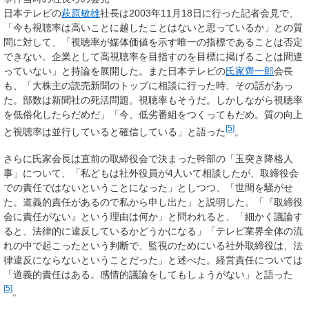
日本テレビの
萩原敏雄
社長は2003年11月18日に行った記者会見で、
「今も視聴率は高いことに越したことはないと思っているか」との質
問に対して、「視聴率が媒体価値を示す唯一の指標であることは否定
できない。企業として高視聴率を目指すのを目標に掲げることは間違
っていない」と持論を展開した。また日本テレビの
氏家齊一郎
会長
も、「大株主の読売新聞のトップに相談に行った時、その話があっ
た。部数は新聞社の死活問題。視聴率もそうだ。しかしながら視聴率
を低俗化したらだめだ」「今、低劣番組をつくってもだめ。質の向上
[
5
]
と視聴率は並行していると確信している」と語った
。
さらに氏家会長は直前の取締役会で決まった幹部の「玉突き降格人
事」について、「私どもは社外役員が4人いて相談したが、取締役会
での責任ではないということになった」としつつ、「世間を騒がせ
た。道義的責任があるので私から申し出た」と説明した。「『取締役
会に責任がない』という理由は何か」と問われると、「細かく議論す
ると、法律的に違反しているかどうかになる」「テレビ業界全体の流
れの中で起こったという判断で、監視のためにいる社外取締役は、法
律違反にならないということだった」と述べた。経営責任については
「道義的責任はある。感情的議論をしてもしょうがない」と語った
[
5
]
。