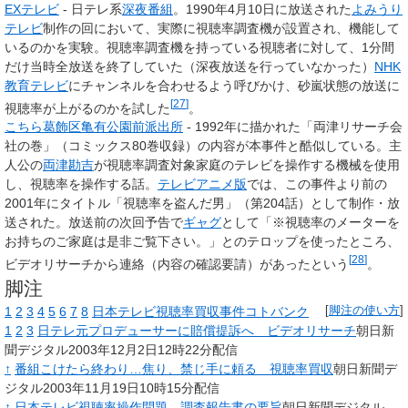
EXテレビ
- 日テレ系
深夜番組
。1990年4月10日に放送された
よみうり
テレビ
制作の回において、実際に視聴率調査機が設置され、機能して
いるのかを実験。視聴率調査機を持っている視聴者に対して、1分間
だけ当時全放送を終了していた（深夜放送を行っていなかった）
NHK
教育テレビ
にチャンネルを合わせるよう呼びかけ、砂嵐状態の放送に
[
27
]
視聴率が上がるのかを試した
。
こちら葛飾区亀有公園前派出所
- 1992年に描かれた「両津リサーチ会
社の巻」（コミックス80巻収録）の内容が本事件と酷似している。主
人公の
両津勘吉
が視聴率調査対象家庭のテレビを操作する機械を使用
し、視聴率を操作する話。
テレビアニメ版
では、この事件より前の
2001年にタイトル「視聴率を盗んだ男」（第204話）として制作・放
送された。放送前の次回予告で
ギャグ
として「※視聴率のメーターを
お持ちのご家庭は是非ご覧下さい。」とのテロップを使ったところ、
[
28
]
ビデオリサーチから連絡（内容の確認要請）があったという
。
脚注
1
2
3
4
5
6
7
8
日本テレビ視聴率買収事件
コトバンク
[
脚注の使い方
]
1
2
3
日テレ元プロデューサーに賠償提訴へ ビデオリサーチ
朝日新
聞デジタル2003年12月2日12時22分配信
↑
番組こけたら終わり…焦り、禁じ手に頼る 視聴率買収
朝日新聞デ
ジタル2003年11月19日10時15分配信
↑
日本テレビ視聴率操作問題 調査報告書の要旨
朝日新聞デジタル