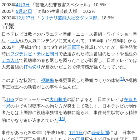
2003年
4月3日
「芸能人犯罪被害スペシャル」 10.5%
2003年
9月24日
「奇跡の生還芸能人版」 10.2%
2002年
12月27日
「
ウリナリ芸能人社交ダンス部
」18.9%
背景
日本テレビは数々のバラエティ番組・ニュース番組・ワイドショー番
組・
巨人
戦の人気コンテンツに支えられて、1994年（平成6年）から
2002年（平成14年）まで9年連続
三冠王
を達成していたが、事件発覚
時は
フジテレビ
・
テレビ朝日
で放送された特別番組のヒットや番組の
テコ入れ
で視聴率の巻き返しを図ったことが影響し、日本テレビでは
人気番組の
打ち切り
が相次いだことで停滞感が強くなっていた。
[
1
]
このような状況で、
視聴率
を殊更重視した番組づくりの体制
や視聴
率三冠王への執着がこの事件を生んだ。
元
TBS
プロデューサーの
大山勝美
の話によると、日本テレビは
在京キ
ー局
の中でも視聴率への拘り方が突出して激しく、日本テレビの制作
者たちは上層部に視聴率獲得を過剰に煽られ、事件発生以前から精神
[
15
]
的にかなり追い込まれていた
。
事件があった2003年（平成15年）
1月1日
付の
読売新聞
には、日本テ
レビが「三冠王を達成しました」との
正月
広告まで打ち出すほど、同