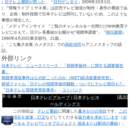
↑
日テレ上層部が怒った
、『
日刊ゲンダイ
』2009年10月1日。
↑
『情報ライブ ミヤネ屋』は読売テレビ放送が制作・著作の番組であ
り、企画・制作段階で日本テレビは関与していないため、このような
事態が発生した。
↑
「メディアインサイド 『ご覧のチャンネルを一分間だけNHK教育テ
レビにかえて』日テレ系番組がお騒がせ“視聴率調査”」『
朝日新聞
』
1990年4月20日東京朝刊、21面。
↑
「こち亀大全集 カメダス2」での
高松信司
らアニメスタッフの談
話。
外部リンク
日本テレビ ニュースリリース「『視聴率操作』に関する調査報告
書」
視聴率買収事件はなぜ起こったのか（RIETI経済産業研究所）
探偵ファイル「日テレの視聴率操作騒動・ついでにテレビ朝日も?」
『
日本テレビ視聴率買収事件
』 -
コトバンク
表
話
編
歴
[
表示
]
日本テレビグループ / 日本テレビホ
ールディングス
この項目は、
テレビ番組
に関連した
書きかけの項目
です。
この
項目を加筆・訂正
などしてくださる
協力者を求めています
（
ポ
ータル テレビ
/
ウィキプロジェクト 放送または配信の番組
）。