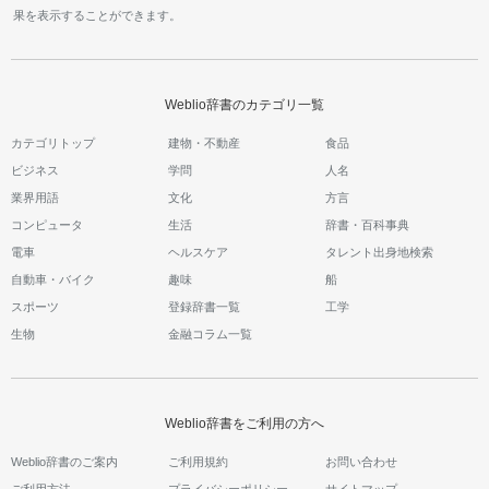
果を表示することができます。
Weblio辞書のカテゴリ一覧
カテゴリトップ
建物・不動産
食品
ビジネス
学問
人名
業界用語
文化
方言
コンピュータ
生活
辞書・百科事典
電車
ヘルスケア
タレント出身地検索
自動車・バイク
趣味
船
スポーツ
登録辞書一覧
工学
生物
金融コラム一覧
Weblio辞書をご利用の方へ
Weblio辞書のご案内
ご利用規約
お問い合わせ
ご利用方法
プライバシーポリシー
サイトマップ