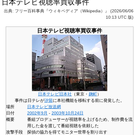
日本テレビ視聴率買収事件
出典: フリー百科事典『ウィキペディア（Wikipedia）』 (2026/06/06
10:13 UTC 版)
日本テレビ視聴率買収事件
日本テレビ旧本社
（東京・
麹町
）
事件は日テレが
汐留
に本社機能を移転する前に発覚した。
場所
日本テレビ放送網
日付
2002年
9月
-
2003年
10月24日
概要
番組プロデューサーが視聴率を上げるため、制作費を流
用した金を渡して番組視聴を依頼した
攻撃手段
探偵の協力を得てモニター世帯を割り出す