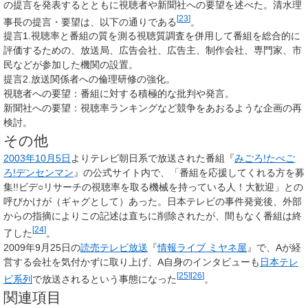
の提言を発表するとともに視聴者や新聞社への要望を述べた。清水理
[
23
]
事長の提言・要望は、以下の通りである
。
提言1.視聴率と番組の質を測る視聴質調査を併用して番組を総合的に
評価するための、放送局、広告会社、広告主、制作会社、専門家、市
民などが参加した機関の設置。
提言2.放送関係者への倫理研修の強化。
視聴者への要望：番組に対する積極的な批判や発言。
新聞社への要望：視聴率ランキングなど競争をあおるような企画の再
検討。
その他
2003年
10月5日
よりテレビ朝日系で放送された番組『
みごろ!たべご
ろ!デンセンマン
』の公式サイト内で、「番組を応援してくれる方を募
集!!ビデ○リサーチ
の視聴率を取る機械を持っている人！大歓迎」との
呼びかけが（ギャグとして）あった。日本テレビの事件発覚後、外部
からの指摘によりこの記述は直ちに削除されたが、間もなく番組は終
[
24
]
了した
。
2009年9月25日の
読売テレビ放送
『
情報ライブ ミヤネ屋
』で、Aが経
営する会社を気付かずに取り上げ、A自身のインタビューも
日本テレ
[
25
]
[
26
]
ビ系列
で放送されるという事態になった
。
関連項目