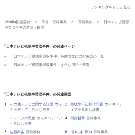
ランキングをもっと見る
Weblio国語辞典
>
辞書・百科事典
>
百科事典
>
日本テレビ視聴
率買収事件
の意味・解説
「日本テレビ視聴率買収事件」の関連ページ
「日本テレビ視聴率買収事件」を解説文に含む用語の一覧
「日本テレビ視聴率買収事件」を含む用語の索引
「日本テレビ視聴率買収事件」の関連用語
その他テレビに関する話題
ウィ
視聴率不正操作問題
ウィキペデ
キペディア小見出し辞書
ィア小見出し辞書
イメージの悪化
ウィキペディア
間部耕苹
百科事典
小見出し辞書
佐藤孝吉
百科事典
渦 (松本清張)
百科事典