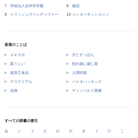
学校法人吉祥寺学園
確認
トリッシュヴァンディヴァー
インターネットカジノ
新着のことば
エキスポ
月とすっぽん
図々しい
割れ鍋に綴じ蓋
超加工食品
人間性能
テスクリアル
バイオハッキング
頭身
ディノバルド亜種
すべての辞書の索引
あ
い
う
え
お
か
き
く
け
こ