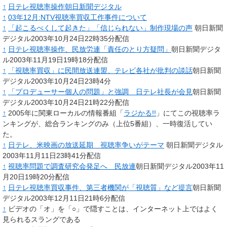
↑
日テレ視聴率操作
朝日新聞デジタル
↑
03年12月:NTV視聴率買収工作事件について
↑
「起こるべくして起きた」「信じられない」制作現場の声
朝日新聞
デジタル2003年10月24日22時35分配信
↑
日テレ視聴率操作、民放労連「責任のとり方疑問」
朝日新聞デジタ
ル2003年11月19日19時18分配信
↑
「視聴率買収」に民間放送連盟、テレビ各社が批判の談話
朝日新聞
デジタル2003年10月24日23時4分
↑
「プロデューサー個人の問題」と強調 日テレ社長が会見
朝日新聞
デジタル2003年10月24日21時22分配信
↑
2005年に関東ローカルの情報番組「
ラジかる!!
」にてこの視聴率ラ
ンキングが、総合ランキングのみ（上位5番組）、一時復活してい
た。
↑
日テレ、米映画の放送延期 視聴率争いがテーマ
朝日新聞デジタル
2003年11月11日23時41分配信
↑
視聴率問題で調査研究会発足へ 民放連
朝日新聞デジタル2003年11
月20日19時20分配信
↑
日テレ視聴率買収事件、第三者機関が「視聴質」など提言
朝日新聞
デジタル2003年12月11日21時6分配信
↑
ビデオの「オ」を「○」で隠すことは、インターネット上ではよく
見られるスラングである