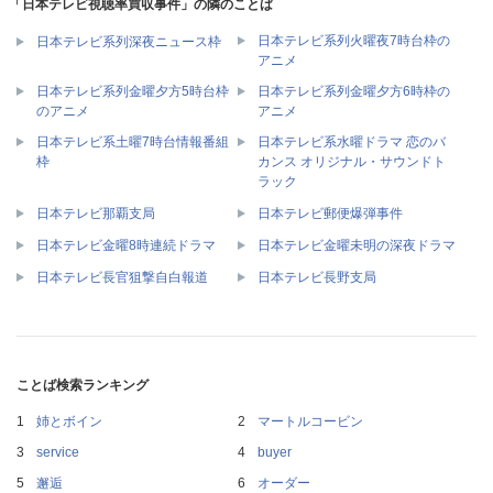
「日本テレビ視聴率買収事件」の隣のことば
日本テレビ系列火曜夜7時台枠の
日本テレビ系列深夜ニュース枠
アニメ
日本テレビ系列金曜夕方5時台枠
日本テレビ系列金曜夕方6時枠の
のアニメ
アニメ
日本テレビ系土曜7時台情報番組
日本テレビ系水曜ドラマ 恋のバ
枠
カンス オリジナル・サウンドト
ラック
日本テレビ那覇支局
日本テレビ郵便爆弾事件
日本テレビ金曜8時連続ドラマ
日本テレビ金曜未明の深夜ドラマ
日本テレビ長官狙撃自白報道
日本テレビ長野支局
ことば検索ランキング
姉とボイン
マートルコービン
service
buyer
邂逅
オーダー