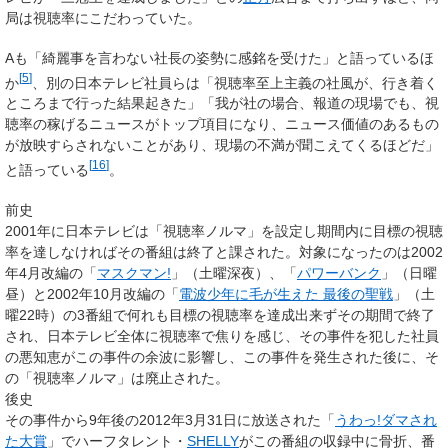
局は視聴率にこだわっていた。
Aも「綺麗事を言わない社長の姿勢に感銘を受けた」と語っているほ
[
5
]
か
、別の日本テレビ社員らは「視聴率至上主義の社風が、行き着く
ところまで行った結果起きた」「我が社の場合、報道の現場でも、視
聴率の稼げるニュースがトップ項目になり、ニュース価値のあるもの
が放映すらされないことがあり、現場の不満が聞こえてくるほどだ」
[
16
]
と語っている
。
前史
2001年に日本テレビは「
視聴率ノルマ
」を設定し期間内に目標の視聴
率を達しなければその番組は終了と課された。対象になったのは2002
年4月改編の「
マスクマン!
」（土曜深夜）、「
パワーバンク
」（日曜
昼）と2002年10月改編の「
電波少年に毛が生えた 最後の聖戦
」（土
曜22時）の3番組で何れも目標の視聴率を達成出来ずその期間で終了
され、日本テレビ全体に視聴率で焦りを感じ、その事件を犯した社員
の悪知恵がこの事件の余波に影響し、この事件を発生された後に、そ
の「
視聴率ノルマ
」は廃止された。
後史
その事件から9年後の2012年3月31日に放送された「
うわっ!ダマされ
た大賞
」でハーフタレント・
SHELLY
がこの番組の収録中に骨折、番