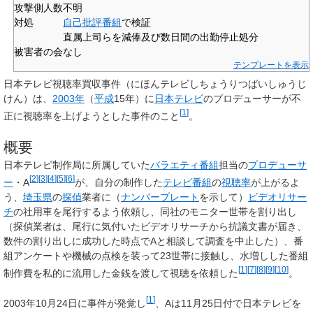
攻撃側人数
不明
対処
自己批評番組
で検証
直属上司らを減俸及び数日間の出勤停止処分
被害者の会
なし
テンプレートを表示
日本テレビ視聴率買収事件
（にほんテレビしちょうりつばいしゅうじ
けん）は、
2003年
（
平成
15年）に
日本テレビ
のプロデューサーが不
[
1
]
正に視聴率を上げようとした事件のこと
。
概要
日本テレビ制作局に所属していた
バラエティ番組
担当の
プロデューサ
[
2
]
[
3
]
[
4
]
[
5
]
[
6
]
ー
・A
が、自分の制作した
テレビ番組
の
視聴率
が上がるよ
う、
埼玉県
の
探偵
業者に（
ナンバープレート
を示して）
ビデオリサー
チ
の社用車を尾行するよう依頼し、同社のモニター世帯を割り出し
（探偵業者は、尾行に気付いたビデオリサーチから抗議文書が届き、
数件の割り出しに成功した時点でAと相談して調査を中止した）、番
組アンケートや機械の点検を装って23世帯に接触し、水増しした番組
[
1
]
[
7
]
[
8
]
[
9
]
[
10
]
制作費を私的に流用した金銭を渡して視聴を依頼した
。
[
1
]
2003年10月24日に事件が発覚し
、Aは11月25日付で日本テレビを