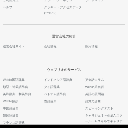
ヘルプ
クッキー・アクセスデータ
について
運営会社の紹介
運営会社サイト
会社情報
採用情報
ウェブリオのサービス
Weblio国語辞典
インドネシア語辞典
英会話コラム
類語・対義語辞典
タイ語辞典
Weblio英会話
英和辞典・和英辞典
ベトナム語辞典
英語の質問箱
Weblio翻訳
古語辞典
語彙力診断
中国語辞典
スピーキングテスト
韓国語辞典
キャリジェネ～生成AIスク
ール・AIスキルでキャリア
フランス語辞典
アップ～