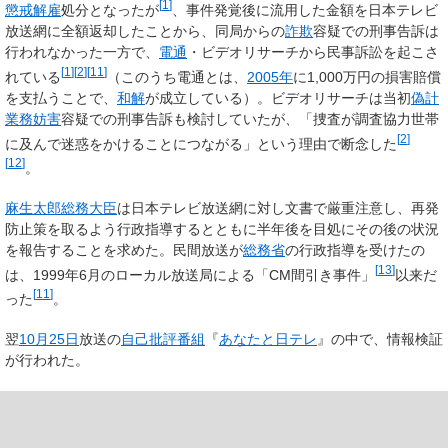
[
1
]
懲戒解雇
処分となったが
、事件発覚後に流用した金額を日本テレビ
放送網に全額返却したことから、同局からの
詐欺
容疑での刑事告訴は
行われなかった一方で、
電通
・ビデオリサーチから民事訴訟を起こさ
[
1
]
[
2
]
[
11
]
れている
（このうち電通とは、
2005年
に1,000万円の損害賠償
を支払うことで、
和解
が成立している）。ビデオリサーチは当初
偽計
業務妨害
容疑での刑事告訴も検討していたが、「捜査が調査協力世帯
[
2
]
に及んで迷惑をかけることにつながる」という理由で断念した
[
12
]
。
麻生太郎
総務大臣
は日本テレビ放送網に対し文書で厳重注意し、再発
防止策を取るよう行政指導するとともに半年後を目処にその後の状況
を報告することを求めた。民間放送が
総務省
の行政指導を受けたの
[
13
]
は、1999年6月のローカル放送局による「CM間引き事件」
以来だ
[
11
]
った
。
翌
10月25日
放送の
自己批評番組
『
あなたと日テレ
』の中で、情報検証
が行われた。