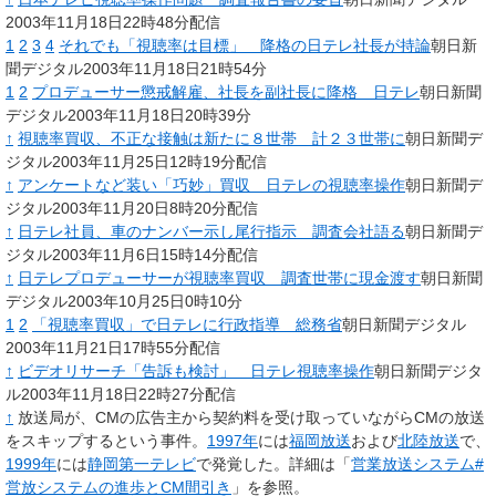
2003年11月18日22時48分配信
1
2
3
4
それでも「視聴率は目標」 降格の日テレ社長が持論
朝日新
聞デジタル2003年11月18日21時54分
1
2
プロデューサー懲戒解雇、社長を副社長に降格 日テレ
朝日新聞
デジタル2003年11月18日20時39分
↑
視聴率買収、不正な接触は新たに８世帯 計２３世帯に
朝日新聞デ
ジタル2003年11月25日12時19分配信
↑
アンケートなど装い「巧妙」買収 日テレの視聴率操作
朝日新聞デ
ジタル2003年11月20日8時20分配信
↑
日テレ社員、車のナンバー示し尾行指示 調査会社語る
朝日新聞デ
ジタル2003年11月6日15時14分配信
↑
日テレプロデューサーが視聴率買収 調査世帯に現金渡す
朝日新聞
デジタル2003年10月25日0時10分
1
2
「視聴率買収」で日テレに行政指導 総務省
朝日新聞デジタル
2003年11月21日17時55分配信
↑
ビデオリサーチ「告訴も検討」 日テレ視聴率操作
朝日新聞デジタ
ル2003年11月18日22時27分配信
↑
放送局が、CMの広告主から契約料を受け取っていながらCMの放送
をスキップするという事件。
1997年
には
福岡放送
および
北陸放送
で、
1999年
には
静岡第一テレビ
で発覚した。詳細は「
営業放送システム#
営放システムの進歩とCM間引き
」を参照。