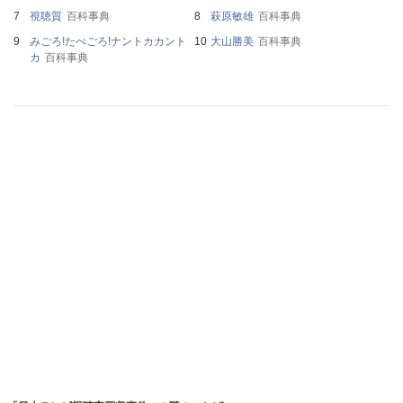
視聴質
百科事典
萩原敏雄
百科事典
みごろ!たべごろ!ナントカカント
大山勝美
百科事典
カ
百科事典