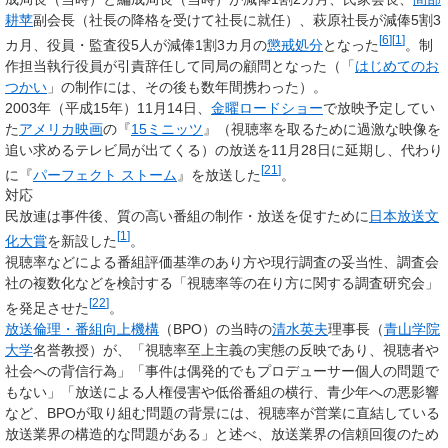
耕苹
副会長（社長の降格を受けて社長に就任）、萩原社長が減俸5割3
[
6
]
[
1
]
カ月、役員・監査役5人が減俸1割3カ月の
懲戒処分
となった
。制
作担当執行役員が引責辞任して同局の顧問となった（「
はじめてのお
つかい
」の制作には、その後も数年間携わった）。
2003年（平成15年）11月14日、
金曜ロードショー
で放映予定してい
た
アメリカ映画
の『
15ミニッツ
』（視聴率を取るために過激な映像を
追い求めるテレビ局が出てくる）の放送を11月28日に延期し、代わり
[
21
]
に『
パーフェクト ストーム
』を放送した
。
対応
民放連は事件後、質の高い番組の制作・放送を促すために
日本放送文
[
1
]
化大賞
を新設した
。
視聴率などによる番組評価基準のあり方や現行調査の妥当性、調査会
社の複数化などを検討する「視聴率等の在り方に関する調査研究会」
[
22
]
を発足させた
。
放送倫理・番組向上機構
（BPO）の当時の
清水英夫
理事長（
青山学院
大学
名誉教授）が、「視聴率至上主義の実態の反映であり、視聴者や
社会への背信行為」「事件は偶発的でもプロデューサー個人の問題で
もない」「放送による人権侵害や低俗番組の横行、青少年への悪影響
など、BPOが取り組む問題の背景には、視聴率が営業に直結している
放送業界の構造的な問題がある」と述べ、放送業界の信頼回復のため