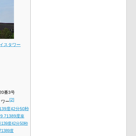
イスタワー
20番3号
[
2
]
タワー
139度42分50秒
9.71389度
座
139度42分50秒
71389度