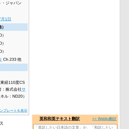
ト・ジャパン
7月1日
信）
HD）
HD）
HD）
り
Ch.233 他
東経110度CS
業者：株式会社
サ
ネル：ND20）
ンプレートを表示
英和和英テキスト翻訳
>> Weblio翻訳
ス