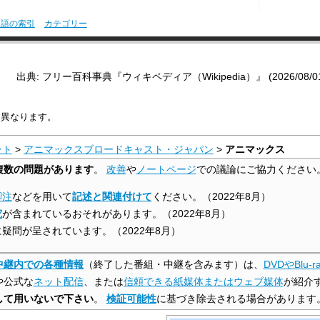
用語の索引
カテゴリー
出典: フリー百科事典『ウィキペディア（Wikipedia）』 (2026/08/01 1
は異なります。
ント
>
アニマックスブロードキャスト・ジャパン
>
アニマックス
複数の問題があります
。
改善
や
ノートページ
での議論にご協力ください
脚注
などを用いて
記述と関連付けて
ください。
（
2022年8月
）
究
が含まれているおそれがあります。
（
2022年8月
）
に疑問が呈されています。
（
2022年8月
）
中継内での各種情報
（終了した番組・中継を含みます）は、
DVDやBlu-r
や公式な
ネット配信
、または
信頼できる紙媒体またはウェブ媒体
が紹介
して用いないで下さい
。
検証可能性
に基づき除去される場合があります