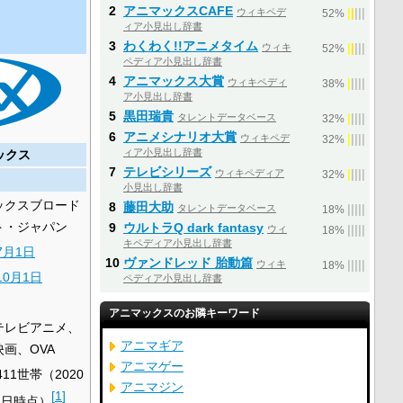
2
アニマックスCAFE
ウィキペデ
|
|
|
|
|
52%
ィア小見出し辞書
3
わくわく!!アニメタイム
ウィキ
|
|
|
|
|
52%
ペディア小見出し辞書
4
アニマックス大賞
ウィキペディ
|
|
|
|
|
38%
ア小見出し辞書
5
黒田瑞貴
タレントデータベース
|
|
|
|
|
32%
6
アニメシナリオ大賞
ウィキペデ
|
|
|
|
|
32%
ィア小見出し辞書
ックス
7
テレビシリーズ
ウィキペディア
|
|
|
|
|
32%
小見出し辞書
ックスブロード
8
藤田大助
タレントデータベース
|
|
|
|
|
18%
ト・ジャパン
9
ウルトラQ dark fantasy
ウィ
|
|
|
|
|
18%
キペディア小見出し辞書
7月1日
10
ヴァンドレッド 胎動篇
ウィキ
|
|
|
|
|
18%
10月1日
ペディア小見出し辞書
アニマックスのお隣キーワード
テレビアニメ、
アニマギア
画、OVA
アニマゲー
411世帯（2020
アニマジン
[
1
]
1日時点）