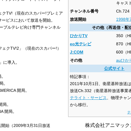
キャス
チャンネル番号
Ch.724
ェクTV!（現在のスカパー!プレミア
放送開始
1998年
サービスにおいて放送を開始。
ケーブルテレビ向け専門チャンネル
その他（再送信・配
ひかりTV
350（
eo光テレビ
870（
フェクTV!2」（現在のスカパー!）
J:COM
600（
その他
auひか
TV」に導入。
公式サイト
開局。
特記事項：
 開局。
2011年10月1日、衛星基幹放送は
 AMERICA 開局。
放送Ch.332（衛星基幹放送事
テライト・サービス
、物理チャン
A 開局。
から移行。
SIA 開局。
テ
株式会社アニマック
開始（2009年3月31日放送