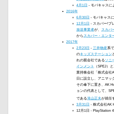
4月1日
- モバキャス
2016年
6月30日
- モバキャス
12月1日
- スカパー!
放送事業者
が、
スカパ
から
スカパー・エンタ
2017年
2月23日
-
三井物産
系で
の
キッズステーション
れの親会社である
ソニ
インメント
（SPEJ）
業持株会社「株式会社AK 
日に設立し、アニマッ
その傘下に置き、AK Ho
ョンの代表として、SP
である
滝山正夫
が就任
3月31日
- 株式会社AK 
12月1日 - PlaySta