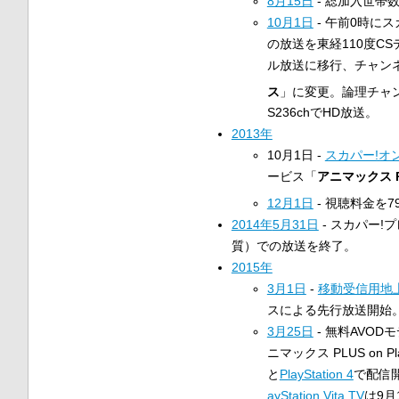
8月15日
- 総加入世帯
10月1日
- 午前0時にス
の放送を東経110度C
ル放送に移行、チャン
ス
」に変更。論理チャ
S236chでHD放送。
2013年
10月1日 -
スカパー!オ
ービス「
アニマックス P
12月1日
- 視聴料金を7
2014年
5月31日
- スカパー!
質）での放送を終了。
2015年
3月1日
-
移動受信用地
スによる先行放送開始
3月25日
- 無料AVO
ニマックス PLUS on Pla
と
PlayStation 4
で配信
ayStation Vita TV
は9月