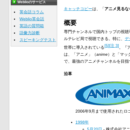
Weblioのサービス
キャッチコピー
は、「
アニメ見るな
英会話コラム
Weblio英会話
概要
英語の質問箱
専門チャンネルで国内トップの視聴
語彙力診断
ルテレビ局で視聴できる。特に、
デ
スピーキングテスト
[
5
]
[
注 3
]
世帯に導入されている
。『
は、「アニメ」（
anime
）と「マッ
で、最強のアニメチャンネルを目指
沿革
2006年9月まで使用されたロ
1998年
5月20日
- 株式会社ア