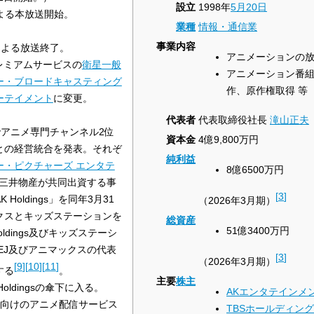
設立
1998年
5月20日
による本放送開始。
業種
情報・通信業
事業内容
による放送終了。
アニメーションの
プレミアムサービスの
衛星一般
アニメーション番
ー・ブロードキャスティング
作、原作権取得 等
ーテイメント
に変更。
代表者
代表取締役社長
滝山正夫
アニメ専門チャンネル2位
資本金
4億9,800万円
との経営統合を発表。それぞ
純利益
ー・ピクチャーズ エンタテ
8億6500万円
と三井物産が共同出資する事
[
3
]
Holdings」を同年3月31
（2026年3月期）
クスとキッズステーションを
総資産
51億3400万円
ldings及びキッズステーシ
EJ及びアニマックスの代表
[
3
]
（2026年3月期）
[
9
]
[
10
]
[
11
]
する
。
主要
株主
Holdingsの傘下に入る。
AKエンタテインメ
tion 4向けのアニメ配信サービス
TBSホールディン