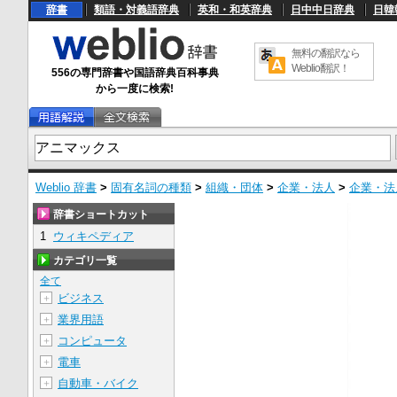
辞書
類語・対義語辞典
英和・和英辞典
日中中日辞典
日韓
無料の翻訳なら
Weblio翻訳！
556の専門辞書や国語辞典百科事典
から一度に検索!
Weblio 辞書
>
固有名詞の種類
>
組織・団体
>
企業・法人
>
企業・法
辞書ショートカット
1
ウィキペディア
カテゴリ一覧
全て
ビジネス
＋
業界用語
＋
コンピュータ
＋
電車
＋
自動車・バイク
＋