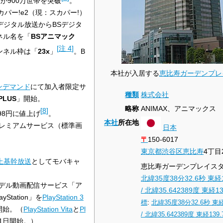
数が900万世帯を突破
。
カパー!e2（現：スカパー!）
Sデジタル放送からBSデジタ
ネル名を「
BSアニマック
[
注 4
]
ンネル枠は「
23x
」
。B
本社が入居する
恵比寿ガーデンプレ
ンデマンド
にて加入者限定サ
種類
株式会社
LUS
」開始。
略称
ANIMAX、アニマックス
[
8
]
98円に値上げ
。
本社
所在地
プレミアムサービス（標準画
日本
〒
150-6017
東京都
渋谷区
恵比寿
4丁目
上基幹放送
としてモバキャ
恵比寿ガーデンプレイス
。
北緯35度38分32.6秒
東経
Dモデル動画配信サービス「ア
/
北緯35.642389度 東経13
yStation」を
PlayStation 3
標
:
北緯35度38分32.6秒
東経
開始。（
PlayStation Vita
と
Pl
/
北緯35.642389度 東経139.
1日開始。）