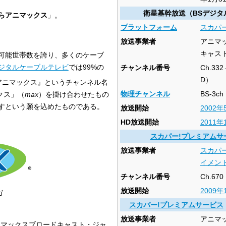
衛星基幹放送（BSデジタ
らアニマックス
」。
プラットフォーム
スカパー
放送事業者
アニマ
キャス
可能世帯数を誇り、多くのケーブ
ジタルケーブルテレビ
では99%の
チャンネル番号
Ch.33
D）
アニマックス』というチャンネル名
物理チャンネル
BS-3ch
クス」（
max
）を掛け合わせたもの
すという願を込めたものである。
放送開始
2002年
HD放送開始
2011年
スカパー!プレミアムサ
放送事業者
スカパ
イメン
チャンネル番号
Ch.67
放送開始
2009年
ゴ
スカパー!プレミアムサービス
放送事業者
アニマ
ニマックスブロードキャスト・ジャ