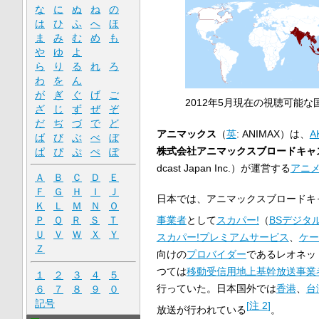
な
に
ぬ
ね
の
は
ひ
ふ
へ
ほ
ま
み
む
め
も
や
ゆ
よ
ら
り
る
れ
ろ
わ
を
ん
が
ぎ
ぐ
げ
ご
2012年5月現在の視聴可能な
ざ
じ
ず
ぜ
ぞ
だ
ぢ
づ
で
ど
アニマックス
（
英
:
ANIMAX
）は、
A
ば
び
ぶ
べ
ぼ
株式会社アニマックスブロードキャ
ぱ
ぴ
ぷ
ぺ
ぽ
dcast Japan Inc.
）が運営する
アニ
Ａ
Ｂ
Ｃ
Ｄ
Ｅ
Ｆ
Ｇ
Ｈ
Ｉ
Ｊ
日本では、アニマックスブロードキ
Ｋ
Ｌ
Ｍ
Ｎ
Ｏ
事業者
として
スカパー!
（
BSデジタ
Ｐ
Ｑ
Ｒ
Ｓ
Ｔ
Ｕ
Ｖ
Ｗ
Ｘ
Ｙ
スカパー!プレミアムサービス
、
ケー
Ｚ
向けの
プロバイダー
であるレオネッ
つては
移動受信用地上基幹放送事業
１
２
３
４
５
行っていた。日本国外では
香港
、
台
６
７
８
９
０
記号
[
注 2
]
放送が行われている
。