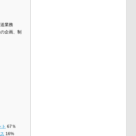
放送業務
組の企画、制
ント
67％
グス
16%