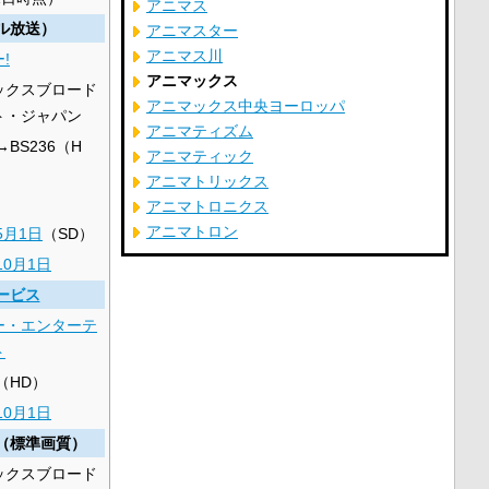
アニマス
ル放送）
アニマスター
アニマス川
!
アニマックス
ックスブロード
アニマックス中央ヨーロッパ
ト・ジャパン
アニマティズム
2→BS236（H
アニマティック
アニマトリックス
アニマトロニクス
アニマトロン
5月1日
（SD）
10月1日
ービス
ー・エンターテ
ト
0（HD）
10月1日
（標準画質）
ックスブロード