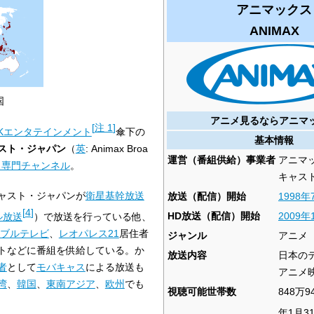
アニマックス
ANIMAX
国
アニメ見るならアニマ
[
注 1
]
Kエンタテインメント
傘下の
基本情報
スト・ジャパン
（
英
:
Animax Broa
運営（番組供給）事業者
アニマ
メ専門チャンネル
。
キャス
ャスト・ジャパンが
衛星基幹放送
放送（配信）開始
1998年
[
4
]
HD放送（配信）開始
2009年
ル放送
）で放送を行っている他、
ブルテレビ
、
レオパレス21
居住者
ジャンル
アニメ
トなどに番組を供給している。か
放送内容
日本の
者
として
モバキャス
による放送も
アニメ映
湾
、
韓国
、
東南アジア
、
欧州
でも
視聴可能世帯数
848万9
年1月3