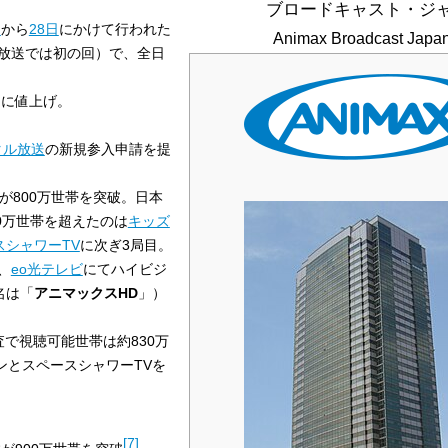
ブロードキャスト・ジ
日
から
28日
にかけて行われた
Animax Broadcast Japan
S放送では初の回）で、全日
0円に値上げ。
タル放送
の新規参入申請を提
数が800万世帯を突破。日本
00万世帯を超えたのは
キッズ
スシャワーTV
に次ぎ3局目。
D、
eo光テレビ
にてハイビジ
名は「
アニマックスHD
」）
調査で視聴可能世帯は約830万
ンとスペースシャワーTVを
[
7
]