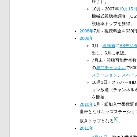
終了）。
10月 - 2007年
10月15
機械式視聴率調査（C
視聴率トップを獲得。
2008年
7月 - 視聴料金を63
2009年
3月 -
総務省
に
BSデジ
出し、6月に承認。
7月末 - 視聴可能世帯
の
専門チャンネル
で8
ステーション
、
スペー
10月1日 - スカパー!H
ョン放送（チャンネル
を開始。
2010年
1月 - 総加入世帯数
世帯となりキッズステーショ
[
6
]
抜きトップとなる
。
2011年