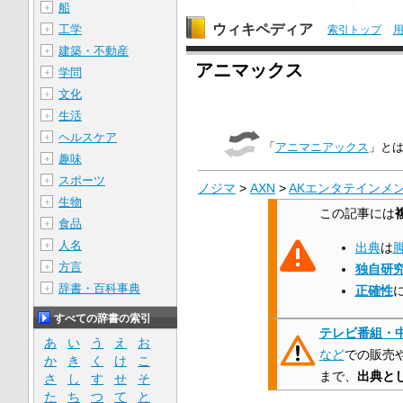
船
＋
ウィキペディア
工学
＋
索引トップ
建築・不動産
＋
アニマックス
学問
＋
文化
＋
生活
＋
ヘルスケア
＋
「
アニマニアックス
」と
趣味
＋
スポーツ
＋
ノジマ
>
AXN
>
AKエンタテインメ
生物
＋
この記事には
食品
＋
人名
＋
出典
は
方言
＋
独自研
辞書・百科事典
＋
正確性
すべての辞書の索引
テレビ番組・
あ
い
う
え
お
など
での販売
か
き
く
け
こ
まで、
出典と
さ
し
す
せ
そ
た
ち
つ
て
と