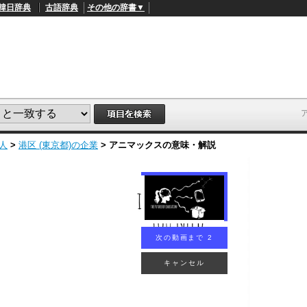
韓日辞典
古語辞典
その他の辞書▼
人
>
港区 (東京都)の企業
>
アニマックス
の意味・解説
次の動画まで 1
キャンセル