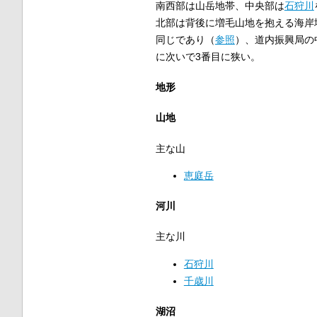
南西部は山岳地帯、中央部は
石狩川
北部は背後に増毛山地を抱える海岸
同じであり（
参照
）、道内振興局の
に次いで3番目に狭い。
地形
山地
主な山
恵庭岳
河川
主な川
石狩川
千歳川
湖沼