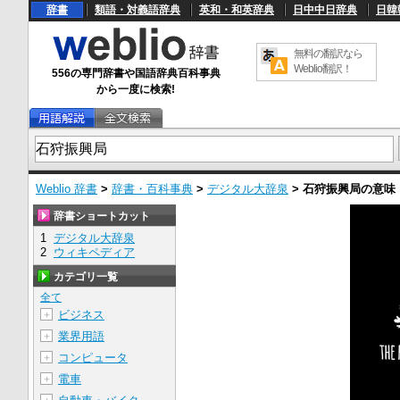
辞書
類語・対義語辞典
英和・和英辞典
日中中日辞典
日韓
無料の翻訳なら
Weblio翻訳！
556の専門辞書や国語辞典百科事典
から一度に検索!
Weblio 辞書
>
辞書・百科事典
>
デジタル大辞泉
>
石狩振興局
の意味
辞書ショートカット
1
デジタル大辞泉
2
ウィキペディア
カテゴリ一覧
全て
ビジネス
＋
業界用語
＋
コンピュータ
＋
電車
＋