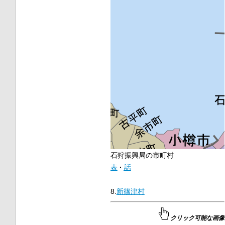
石狩振興局の市町村
表
話
8.
新篠津村
クリック可能な画像