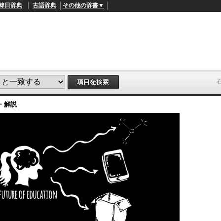
韓日辞典
古語辞典
その他の辞書▼
・解説