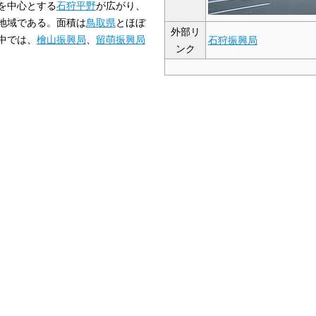
を中心とする
石狩平野
が広がり、
地域である。面積は
鳥取県
とほぼ
外部リ
中では、
檜山振興局
、
留萌振興局
石狩振興局
ンク