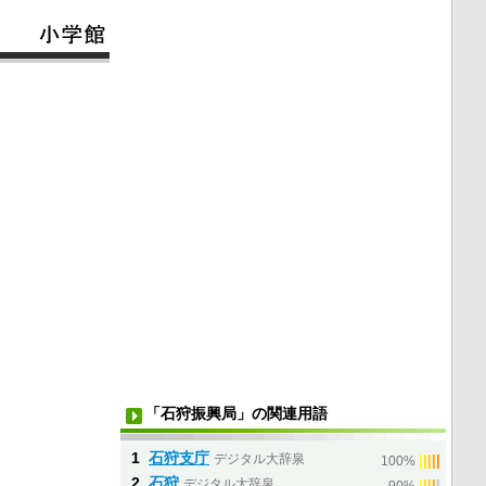
「石狩振興局」の関連用語
1
石狩支庁
デジタル大辞泉
|
|
|
|
|
100%
2
石狩
デジタル大辞泉
|
|
|
|
|