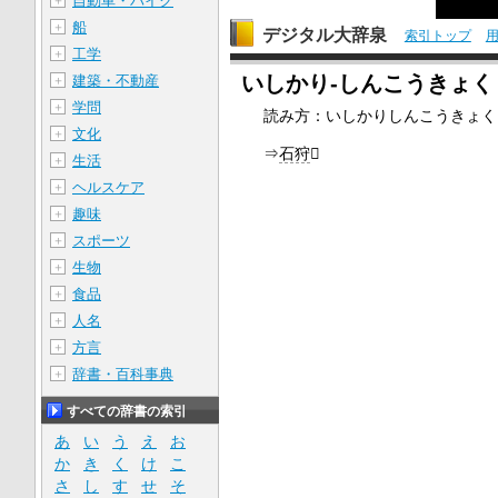
自動車・バイク
＋
船
＋
デジタル大辞泉
索引トップ
工学
＋
いしかり‐しんこうきょ
建築・不動産
＋
学問
＋
読み方：いしかりしんこうきょく
文化
＋
⇒
石狩

生活
＋
ヘルスケア
＋
趣味
＋
スポーツ
＋
生物
＋
食品
＋
人名
＋
方言
＋
辞書・百科事典
＋
すべての辞書の索引
あ
い
う
え
お
か
き
く
け
こ
さ
し
す
せ
そ