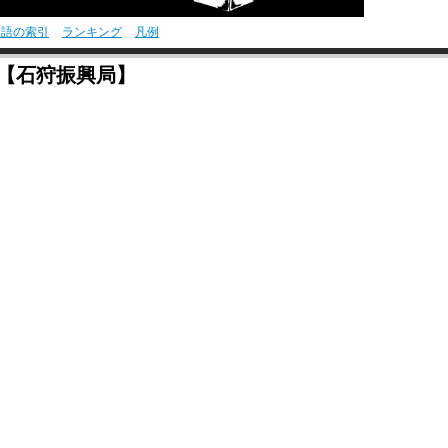
用語の索引
ランキング
凡例
く【石狩振興局】