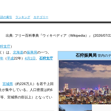
用語の索引
ランキング
カテゴリー
出典: フリー百科事典『ウィキペディア（Wikipedia）』 (2026/07/22 1
狩支庁
）
く）は、
北海道
の
振興局
の一つ。
石狩振興局
管内の
0年
（
平成
22年）
4月1日
、
石狩支庁
、
宮城県
（約226万人）を若干上回
上が集中している。人口密度は約6
同等、宮城県の倍以上）となってい