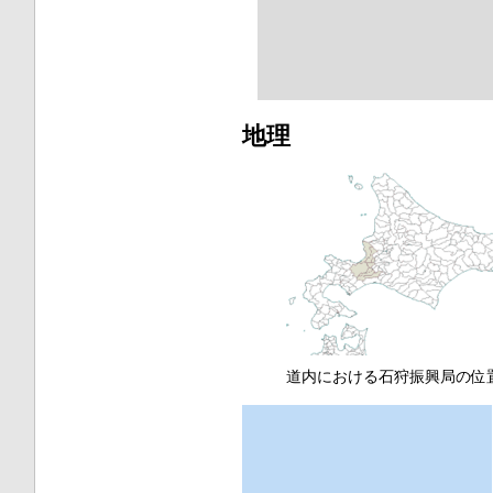
地理
道内における石狩振興局の位
{{{annotations}}}