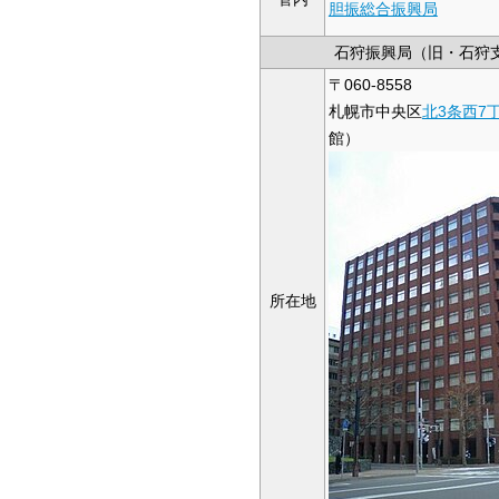
胆振総合振興局
石狩振興局（旧・石狩
〒060-8558
札幌市中央区
北3条西7
館）
所在地