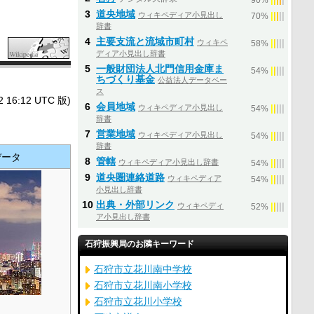
90%
3
道央地域
ウィキペディア小見出し
|
|
|
|
|
70%
辞書
4
主要支流と流域市町村
ウィキペ
|
|
|
|
|
58%
ディア小見出し辞書
5
一般財団法人北門信用金庫ま
|
|
|
|
|
54%
ちづくり基金
公益法人データベー
ス
6:12 UTC 版)
6
会員地域
ウィキペディア小見出し
|
|
|
|
|
54%
辞書
7
営業地域
ウィキペディア小見出し
|
|
|
|
|
54%
辞書
データ
8
管轄
ウィキペディア小見出し辞書
|
|
|
|
|
54%
9
道央圏連絡道路
ウィキペディア
|
|
|
|
|
54%
小見出し辞書
10
出典・外部リンク
ウィキペディ
|
|
|
|
|
52%
ア小見出し辞書
石狩振興局のお隣キーワード
石狩市立花川南中学校
石狩市立花川南小学校
石狩市立花川小学校