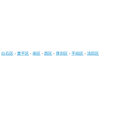
-
白石区
-
豊平区
-
南区
-
西区
-
厚別区
-
手稲区
-
清田区