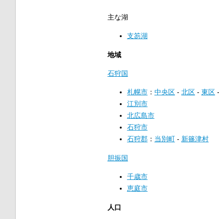
主な湖
支笏湖
地域
石狩国
札幌市
：
中央区
-
北区
-
東区
江別市
北広島市
石狩市
石狩郡
：
当別町
-
新篠津村
胆振国
千歳市
恵庭市
人口