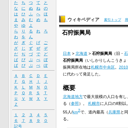
た
ち
つ
て
と
な
に
ぬ
ね
の
は
ひ
ふ
へ
ほ
ウィキペディア
ま
み
む
め
も
索引トップ
や
ゆ
よ
ら
り
る
れ
ろ
石狩振興局
わ
を
ん
が
ぎ
ぐ
げ
ご
ざ
じ
ず
ぜ
ぞ
日本
>
北海道
>
石狩振興局
（旧・
石
だ
ぢ
づ
で
ど
ば
び
ぶ
べ
ぼ
石狩振興局
（いしかりしんこうきょ
ぱ
ぴ
ぷ
ぺ
ぽ
振興局所在地は
札幌市
中央区
。
201
に代わって発足した。
Ａ
Ｂ
Ｃ
Ｄ
Ｅ
Ｆ
Ｇ
Ｈ
Ｉ
Ｊ
概要
Ｋ
Ｌ
Ｍ
Ｎ
Ｏ
Ｐ
Ｑ
Ｒ
Ｓ
Ｔ
北海道地方
で最大規模の人口を有し
Ｕ
Ｖ
Ｗ
Ｘ
Ｙ
る（
参照
）。
札幌市
に人口の8割以
Ｚ
2
55人/
km
で、道内最高（
兵庫県
と
１
２
３
４
５
る。
６
７
８
９
０
記号