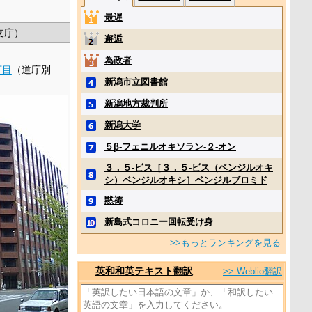
最遅
支庁）
邂逅
為政者
丁目
（道庁別
新潟市立図書館
新潟地方裁判所
新潟大学
５β‐フェニルオキソラン‐２‐オン
３，５‐ビス［３，５‐ビス（ベンジルオキ
シ）ベンジルオキシ］ベンジルブロミド
黙祷
新島式コロニー回転受け身
>>もっとランキングを見る
英和和英テキスト翻訳
>> Weblio翻訳