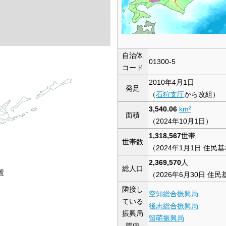
自治体
01300-5
コード
2010年4月1日
発足
（
石狩支庁
から改組）
3,540.06
km
²
面積
（2024年10月1日）
1,318,567
世帯
世帯数
（2024年1月1日 住民
2,369,570
人
総人口
置
（2026年6月30日 住
隣接し
空知総合振興局
ている
後志総合振興局
振興局
留萌振興局
管内