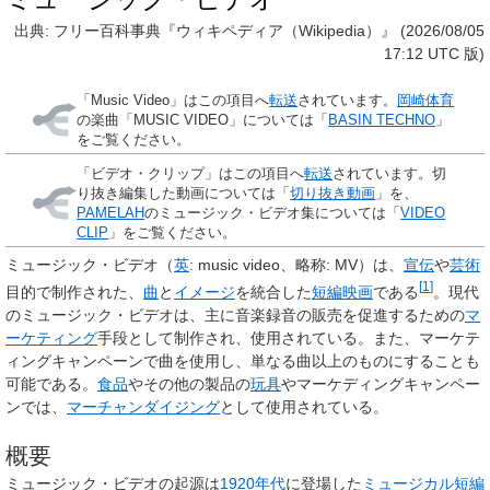
出典: フリー百科事典『ウィキペディア（Wikipedia）』 (2026/08/05
17:12 UTC 版)
「
Music Video
」はこの項目へ
転送
されています。
岡崎体育
の楽曲「MUSIC VIDEO」については「
BASIN TECHNO
」
をご覧ください。
「
ビデオ・クリップ
」はこの項目へ
転送
されています。切
り抜き編集した動画については「
切り抜き動画
」を、
PAMELAH
のミュージック・ビデオ集については「
VIDEO
CLIP
」をご覧ください。
ミュージック・ビデオ
（
英
:
music video
、略称:
MV
）は、
宣伝
や
芸術
[
1
]
目的で制作された、
曲
と
イメージ
を統合した
短編映画
である
。現代
のミュージック・ビデオは、主に音楽録音の販売を促進するための
マ
ーケティング
手段として制作され、使用されている。また、マーケテ
ィングキャンペーンで曲を使用し、単なる曲以上のものにすることも
可能である。
食品
やその他の製品の
玩具
やマーケディングキャンペー
ンでは、
マーチャンダイジング
として使用されている。
概要
ミュージック・ビデオの起源は
1920年代
に登場した
ミュージカル短編