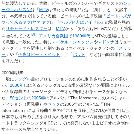
的に浸透している。実際、ビートルズのメンバーでギタリストの
ジョ
ージ・ハリスン
は「
MTV
は僕たちの発明品だよ（笑）」と、冗談半
分、本気半分で語っている他、ビートルズの主演映画『
ビートルズが
やって来るヤァ!ヤァ!ヤァ!
』『
ヘルプ!4人はアイドル
』の監督を務め
た
リチャード・レスター
は、
MTV
から「あなたはMTVの父だ」と賞状
[
8
]
を贈られている
。
アメリカ合衆国
で
1980年代
にMTVの登場によっ
て急速に一般化した。特に
マイケル・ジャクソン
や
マドンナ
はミュー
ジックビデオを駆使した例である（マイケル・ジャクソンの「
スリラ
ー
」や「
今夜はビート・イット
」、「
バッド
」などは当時非常に話題
を呼んだ）。
2000年以降
一般に
シングル
曲のプロモーションのために制作されることが多い
が、
2000年代
に入るとシングルCD市場の衰退などの要因によりアル
バム収録曲のミュージック・ビデオが制作されるケースが多くなっ
た。
50セント
の
2005年
のアルバム『The Massacre』のスペシャルエ
ディション（再発盤）や
ベック
の2006年のアルバム『The
Information』には収録曲全曲のビデオを収録したDVDが付属された。
日本でも海外の手法を取り入れる形で、アルバム発売に際してそのリ
ードトラックをシングルCDとしては発売しないままビデオのみ制作
するケースも増えてきている。