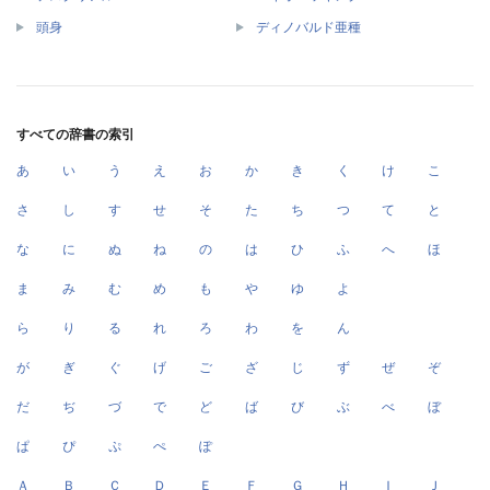
頭身
ディノバルド亜種
すべての辞書の索引
あ
い
う
え
お
か
き
く
け
こ
さ
し
す
せ
そ
た
ち
つ
て
と
な
に
ぬ
ね
の
は
ひ
ふ
へ
ほ
ま
み
む
め
も
や
ゆ
よ
ら
り
る
れ
ろ
わ
を
ん
が
ぎ
ぐ
げ
ご
ざ
じ
ず
ぜ
ぞ
だ
ぢ
づ
で
ど
ば
び
ぶ
べ
ぼ
ぱ
ぴ
ぷ
ぺ
ぽ
Ａ
Ｂ
Ｃ
Ｄ
Ｅ
Ｆ
Ｇ
Ｈ
Ｉ
Ｊ