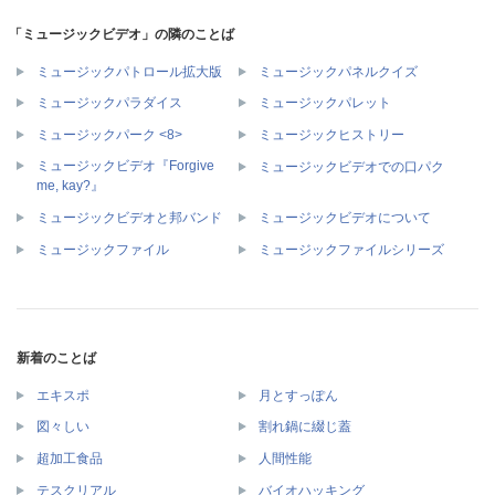
「ミュージックビデオ」の隣のことば
ミュージックパトロール拡大版
ミュージックパネルクイズ
ミュージックパラダイス
ミュージックパレット
ミュージックパーク <8>
ミュージックヒストリー
ミュージックビデオ『Forgive
ミュージックビデオでの口パク
me, kay?』
ミュージックビデオと邦バンド
ミュージックビデオについて
ミュージックファイル
ミュージックファイルシリーズ
新着のことば
エキスポ
月とすっぽん
図々しい
割れ鍋に綴じ蓋
超加工食品
人間性能
テスクリアル
バイオハッキング