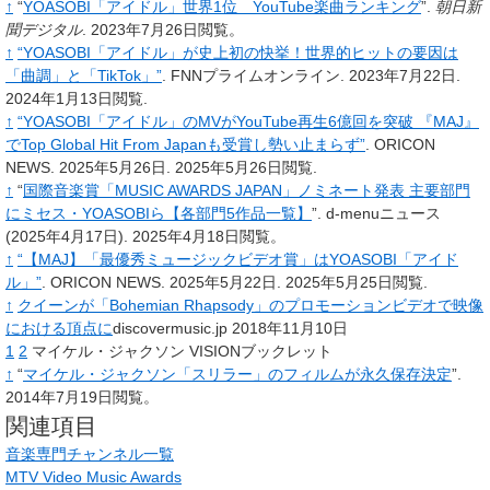
↑
“
YOASOBI「アイドル」世界1位 YouTube楽曲ランキング
”.
朝日新
聞デジタル
.
2023年7月26日閲覧。
↑
“YOASOBI「アイドル」が史上初の快挙！世界的ヒットの要因は
「曲調」と「TikTok」”
. FNNプライムオンライン. 2023年7月22日
.
2024年1月13日閲覧
.
↑
“YOASOBI「アイドル」のMVがYouTube再生6億回を突破 『MAJ』
でTop Global Hit From Japanも受賞し勢い止まらず”
. ORICON
NEWS. 2025年5月26日
. 2025年5月26日閲覧
.
↑
“
国際音楽賞「MUSIC AWARDS JAPAN」ノミネート発表 主要部門
にミセス・YOASOBIら【各部門5作品一覧】
”.
d-menuニュース
(2025年4月17日).
2025年4月18日閲覧。
↑
“【MAJ】「最優秀ミュージックビデオ賞」はYOASOBI「アイド
ル」”
. ORICON NEWS. 2025年5月22日
. 2025年5月25日閲覧
.
↑
クイーンが「Bohemian Rhapsody」のプロモーションビデオで映像
における頂点に
discovermusic.jp 2018年11月10日
1
2
マイケル・ジャクソン VISIONブックレット
↑
“
マイケル・ジャクソン「スリラー」のフィルムが永久保存決定
”.
2014年7月19日閲覧。
関連項目
音楽専門チャンネル一覧
MTV Video Music Awards