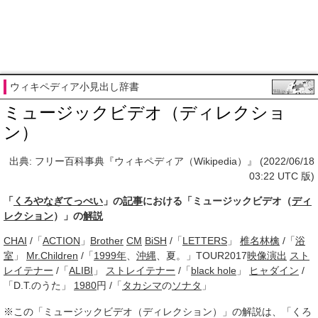
ウィキペディア小見出し辞書
ミュージックビデオ（ディレクショ
ン）
出典: フリー百科事典『ウィキペディア（Wikipedia）』 (2022/06/18
03:22 UTC 版)
「
くろやなぎてっぺい
」の
記事
における「ミュージックビデオ（
ディ
レクション
）」の
解説
CHAI
/「
ACTION
」
Brother
CM
BiSH
/「
LETTERS
」
椎名林檎
/「
浴
室
」
Mr.Children
/「
1999年
、
沖縄
、夏。」TOUR2017
映像演出
スト
レイテナー
/「
ALIBI
」
ストレイテナー
/「
black hole
」
ヒャダイン
/
「D.T.のうた」
1980
円 /「
タカシマ
の
ソナタ
」
※この「ミュージックビデオ（ディレクション）」の解説は、「くろ