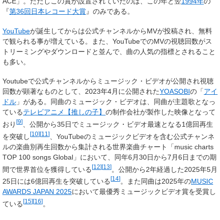
ACE」。ただしこの賞が設置されていたのは、この年と翌
1994年
の
『
第36回日本レコード大賞
』のみである。
YouTube
が誕生してからは公式チャンネルからMVが投稿され、無料
で観られる事が増えている。また、YouTubeでのMVの視聴回数がス
トリーミングやダウンロードと並んで、曲の人気の指標とされること
も多い。
Youtubeで公式チャンネルからミュージック・ビデオが公開され視聴
回数が顕著なものとして、2023年4月に公開された
YOASOBI
の「
アイ
ドル
」がある。同曲のミュージック・ビデオは、同曲が主題歌となっ
ている
テレビアニメ
【推しの子】
の制作会社が製作した映像となって
[
9
]
おり
、公開から35日でミュージック・ビデオ最速となる1億回再生
[
10
]
[
11
]
を突破し
、YouTubeのミュージックビデオを含む公式チャンネ
ルの楽曲別再生回数から集計される世界楽曲チャート「music charts
TOP 100 songs Global」において、同年6月30日から7月6日までの期
[
12
]
[
13
]
間で世界首位を獲得している
。公開から2年経過した2025年5月
[
14
]
25日には6億回再生を突破している
。また同曲は2025年の
MUSIC
AWARDS JAPAN 2025
において最優秀ミュージックビデオ賞を受賞し
[
15
]
[
16
]
ている
。