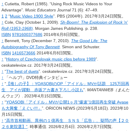
↑
Cutietta,
Robert
(1985).
“Using Rock Music Videos to Your
Advantage”.
Music Educators Journal
71
(6): 47–49.
1
2
“
Music Video 1900 Style
”.
PBS
(2004年).
2017年3月24日閲覧。
↑
Cole,
Clay
(October 1, 2009).
Sh-Boom!: The Explosion of Rock 'n'
Roll (1953-1968)
.
Morgan James Publishing.
p.
238.
ISBN
9781600377686
2014年6月8日閲覧。
↑
Bennett,
Tony
(December 7, 2010).
The Good Life: The
Autobiography Of Tony Bennett
.
Simon and Schuster.
ISBN
1416573666
2014年6月8日閲覧。
↑
“
History of Czechoslovak music clips before 1989
”.
ceskatelevize.cz.
2017年3月24日閲覧。
↑
“
The best of duets
”.
ceskatelevize.cz.
2017年3月24日閲覧。
↑
「ヘルプ!」DVD特典インタビュー
↑
“
【推しの子】：YOASOBIのOP「アイドル」MVが話題 125万回再
生 アイが躍動 赤坂アカ書き下ろし小説も
”.
MANTANWEB（まんた
んウェブ）
.
2023年4月15日閲覧。
↑
“
YOASOBI「アイドル」MVが公開1ヶ月“爆速”1億回再生突破 Ayase
も大興奮「えぐい!!!」
”.
ORICON NEWS
(2023年5月18日).
2023年10
月15日閲覧。
↑
“高市首相動画、異例の１億再生 ＳＮＳ「広告」、疑問の声【２０
２６衆院選】”
. 時事通信. 2026年2月4日
. 2026年2月7日閲覧
.