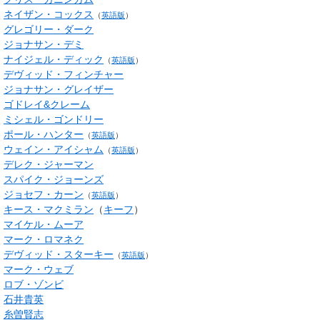
ネイザン・コックス
（
英語版
）
グレゴリー・ダーク
ジョナサン・デミ
ナイジェル・ディック
（
英語版
）
デヴィッド・フィンチャー
ジョナサン・グレイザー
ゴドレイ&クレーム
ミシェル・ゴンドリー
ポール・ハンター
（
英語版
）
ウェイン・アイシャム
（
英語版
）
デレク・ジャーマン
スパイク・ジョーンズ
ジョセフ・カーン
（
英語版
）
キース・マクミラン
（
キーフ
）
マイケル・ムーア
マーク・ロマネク
デヴィッド・スターキー
（
英語版
）
マーク・ウェブ
ロブ・ゾンビ
石井貴英
糸曽賢志