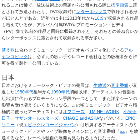
れることは稀で、放送技術上の問題から公開される際に
標準画質
に落
とされて放送されたり、DVD収録時に
レターボックス
で収録される形
がほとんどである。近年では主に2010年代から
16:9
で収録される作品
も増えているが、アルバム付属DVDやプロモーション・ビデオ
（
PV
）集で以前の作品と同時に収録されると、それらとの兼ね合いか
らレターボックスに落とされて収録される事が多い。
替え歌
に合わせてミュージック・ビデオもパロディ化している
アル・
ヤンコビック
は、必ず元の歌い手やレコード会社などの版権者から許
可を得て製作・公開している。
日本
日本におけるミュージック・ビデオの発展は、
生放送
の
音楽番組
が衰
退した
1980年代
後半から
1990年代
初頭以降、アーティストの音楽番
組出演に代わるプロモーション手段の一つとして、また洋楽シーンの
影響も受け増えていくようになる。この頃ミュージック・ビデオを積
極的に使ったアーティストには
オフコース
、
TM NETWORK
、
小泉今
日子
、
サザンオールスターズ
、
CHAGE and ASKA
などがいる。
EPIC
ソニー
（現
エピックレコードジャパン
）は所属するアーティストのミ
ュージック・ビデオやライブ映像をメインにした音楽番組『
eZ
』を放
送するなど、レーベル独自の展開も見られるようになった。