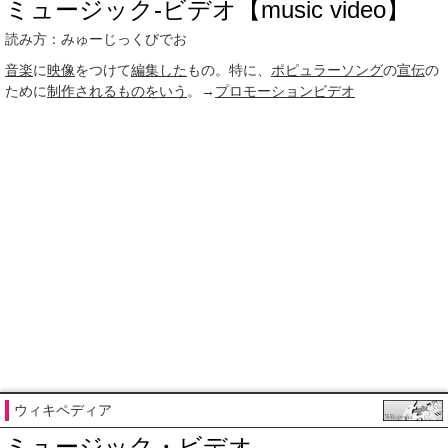
ミュージック‐ビデオ【music video】
読み方：みゅーじっくびでお
音楽
に
映像
をつけて
編集した
もの。特に、
ポピュラーソング
の
宣伝
の
ために
制作される
ものをいう
。→
プロモーションビデオ
ウィキペディア
ミュージック・ビデオ