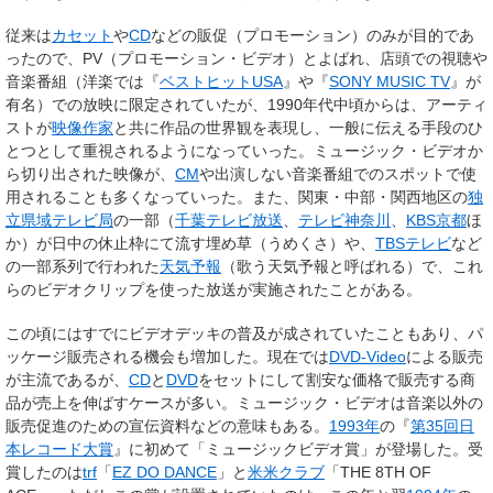
従来は
カセット
や
CD
などの販促（プロモーション）のみが目的であ
ったので、PV（プロモーション・ビデオ）とよばれ、店頭での視聴や
音楽番組（洋楽では『
ベストヒットUSA
』や『
SONY MUSIC TV
』が
有名）での放映に限定されていたが、1990年代中頃からは、アーティ
ストが
映像作家
と共に作品の世界観を表現し、一般に伝える手段のひ
とつとして重視されるようになっていった。ミュージック・ビデオか
ら切り出された映像が、
CM
や出演しない音楽番組でのスポットで使
用されることも多くなっていった。また、関東・中部・関西地区の
独
立県域テレビ局
の一部（
千葉テレビ放送
、
テレビ神奈川
、
KBS京都
ほ
か）が日中の休止枠にて流す埋め草（うめくさ）や、
TBSテレビ
など
の一部系列で行われた
天気予報
（歌う天気予報と呼ばれる）で、これ
らのビデオクリップを使った放送が実施されたことがある。
この頃にはすでにビデオデッキの普及が成されていたこともあり、パ
ッケージ販売される機会も増加した。現在では
DVD-Video
による販売
が主流であるが、
CD
と
DVD
をセットにして割安な価格で販売する商
品が売上を伸ばすケースが多い。ミュージック・ビデオは音楽以外の
販売促進のための宣伝資料などの意味もある。
1993年
の『
第35回日
本レコード大賞
』に初めて「ミュージックビデオ賞」が登場した。受
賞したのは
trf
「
EZ DO DANCE
」と
米米クラブ
「THE 8TH OF