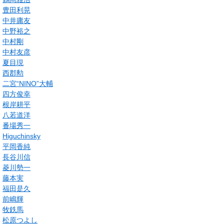
豊田利晃
中井庸友
中野裕之
中村剛
中村友彦
夏目現
西郡勲
二宮“NINO”大輔
四方俊幸
根岸耕平
八若道洋
番場秀一
Higuchinsky
平岡香純
長谷川信
菱川勢一
藤本実
福田是久
前嶋輝
牧鉄馬
松原つよし