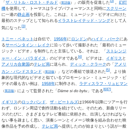
[
3
]
「
ザ・リトル・ロスト・チルド
」の販売を促進した
。
幻灯
（
英語版
）
機
を使用して、トーマスはライブパフォーマンスと同時に
スクリーン
に一連の
静止画
を投影した。これは、ミュージック・ビデオに向けた
最初のステップとして知られる
イラストレイテッド・ソング
として人
[
3
]
気になった
。
トニー・ベネット
は自伝で、
1956年
に
ロンドン
の
ハイド・パーク
にあ
る
サーペンタイン・レイク
に沿って歩いて撮影された「最初のミュー
ジック・ビデオ」を制作したと主張している。それは、「
ストレンジ
[
4
]
ャー・イン・パラダイス
」のビデオである
。ビデオは、
イギリス
と
アメリカ合衆国
の
テレビ局
に送られ、
ディック・クラーク
の「
アメリ
[
5
]
カン・バンドスタンド
」などの番組で放送された
。より抽
（
英語版
）
象的な現代的なビデオと似ているプロモーション・ミュージック・ビ
デオの最も古い例は、
1958年
に制作され、
ラディスラフ・リュヒマン
[
6
]
[
7
]
によって監督された「
Dáme si do bytu
」である
。
（
英語版
）
イギリス
の
ロック
バンド
、
ザ・ビートルズ
は1966年以降にツアーを行
わず、ロンドン周辺で創作活動を続けていた。そのため、新曲リリー
スのたびに、さまざまなテレビ番組に依頼され、出演しなければなら
ない事を疎ましく思い、演奏シーンとイメージ映像を組み合わせた映
像作品を予め作成し、
テレビ局
へ提供したのが始まりという説が一般