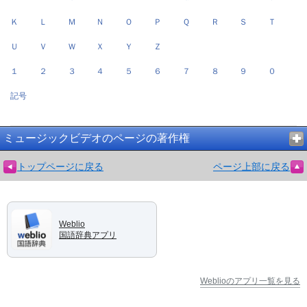
Ｋ
Ｌ
Ｍ
Ｎ
Ｏ
Ｐ
Ｑ
Ｒ
Ｓ
Ｔ
Ｕ
Ｖ
Ｗ
Ｘ
Ｙ
Ｚ
１
２
３
４
５
６
７
８
９
０
記号
ミュージックビデオのページの著作権
トップページに戻る
ページ上部に戻る
Weblio
国語辞典アプリ
Weblioのアプリ一覧を見る