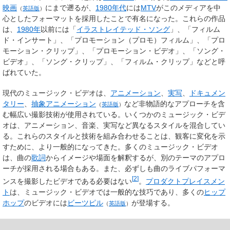
映画
にまで遡るが、
1980年代
には
MTV
がこのメディアを中
（
英語版
）
心としたフォーマットを採用したことで有名になった。これらの作品
は、
1980年
以前には「
イラストレイテッド・ソング
」、「フィルム
ド・インサート」、「プロモーション（プロモ）フィルム」、「プロ
モーション・クリップ」、「プロモーション・ビデオ」、「ソング・
ビデオ」、「ソング・クリップ」、「フィルム・クリップ」などと呼
ばれていた。
現代のミュージック・ビデオは、
アニメーション
、
実写
、
ドキュメン
タリー
、
抽象アニメーション
など非物語的なアプローチを含
（
英語版
）
む幅広い撮影技術が使用されている。いくつかのミュージック・ビデ
オは、アニメーション、音楽、実写など異なるスタイルを混合してい
る。これらのスタイルと技術を組み合わせることは、観客に変化を示
すために、より一般的になってきた。多くのミュージック・ビデオ
は、曲の
歌詞
からイメージや場面を解釈するが、別のテーマのアプロ
ーチが採用される場合もある。また、必ずしも曲のライブパフォーマ
[
2
]
ンスを撮影したビデオである必要はない
。
プロダクトプレイスメン
ト
は、ミュージック・ビデオでは一般的な技巧であり、多くの
ヒップ
ホップ
のビデオには
ビーツピル
が登場する。
（
英語版
）