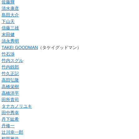
佐藤輝
清水康彦
島田大介
下山天
信藤三雄
末田健
須永秀明
TAKEI GOODMAN
（タケイグッドマン）
竹石渉
竹内スグル
竹内鉄郎
竹久正記
高田弘隆
高橋栄樹
高橋洋平
田所貴司
タナカノリユキ
田中秀幸
丹下紘希
丹修一
辻川幸一郎
鶴岡雅浩