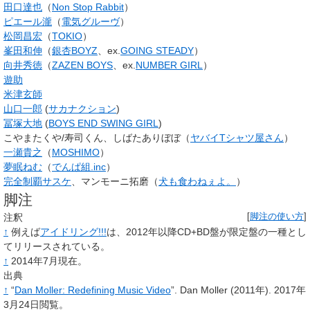
田口達也
（
Non Stop Rabbit
）
ピエール瀧
（
電気グルーヴ
）
松岡昌宏
（
TOKIO
）
峯田和伸
（
銀杏BOYZ
、ex.
GOING STEADY
）
向井秀徳
（
ZAZEN BOYS
、ex.
NUMBER GIRL
）
遊助
米津玄師
山口一郎
(
サカナクション
)
冨塚大地
(
BOYS END SWING GIRL
)
こやまたくや/寿司くん、しばたありぼぼ（
ヤバイTシャツ屋さん
）
一瀬貴之
（
MOSHIMO
）
夢眠ねむ
（
でんぱ組.inc
）
完全制覇サスケ
、マンモーニ拓磨（
犬も食わねぇよ。
）
脚注
注釈
[
脚注の使い方
]
↑
例えば
アイドリング!!!
は、2012年以降CD+BD盤が限定盤の一種とし
てリリースされている。
↑
2014年7月現在。
出典
↑
“
Dan Moller: Redefining Music Video
”.
Dan Moller
(2011年).
2017年
3月24日閲覧。