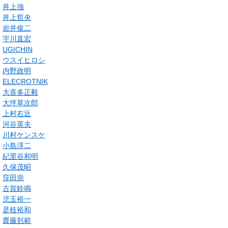
井上強
井上哲央
岩井俊二
宇川直宏
UGICHIN
ウスイヒロシ
内野政明
ELECROTNIK
大喜多正毅
大坪草次郎
上村右近
河谷英夫
川村ケンスケ
小島淳二
紀里谷和明
久保茂昭
窪田崇
古賀鈴鳴
児玉裕一
是枝裕和
齋藤剋範