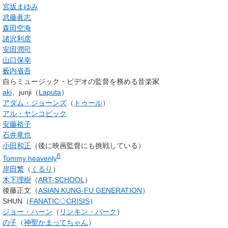
宮坂まゆみ
武藤眞志
森田空海
諸沢利彦
安田潤司
山口保幸
薮内省吾
自らミュージック・ビデオの監督を務める音楽家
aki
、junji（
Laputa
）
アダム・ジョーンズ
（
トゥール
）
アル・ヤンコビック
安藤裕子
石井竜也
小田和正
（後に映画監督にも挑戦している）
6
Tommy heavenly
岸田繁
（
くるり
）
木下理樹
（
ART-SCHOOL
）
後藤正文（
ASIAN KUNG-FU GENERATION
）
SHUN（
FANATIC◇CRISIS
）
ジョー・ハーン
（
リンキン・パーク
）
の子
（
神聖かまってちゃん
）