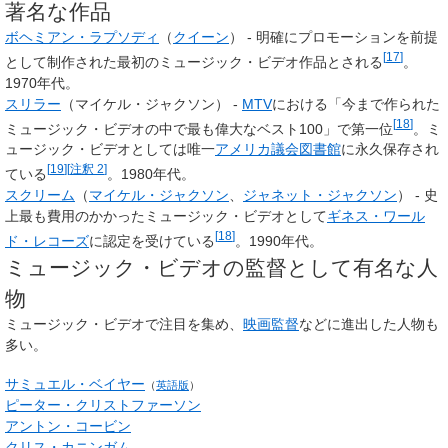
著名な作品
ボヘミアン・ラプソディ
（
クイーン
） - 明確にプロモーションを前提
[
17
]
として制作された最初のミュージック・ビデオ作品とされる
。
1970年代。
スリラー
（マイケル・ジャクソン） -
MTV
における「今まで作られた
[
18
]
ミュージック・ビデオの中で最も偉大なベスト100」で第一位
。ミ
ュージック・ビデオとしては唯一
アメリカ議会図書館
に永久保存され
[
19
]
[
注釈 2
]
ている
。1980年代。
スクリーム
（
マイケル・ジャクソン
、
ジャネット・ジャクソン
） - 史
上最も費用のかかったミュージック・ビデオとして
ギネス・ワール
[
18
]
ド・レコーズ
に認定を受けている
。1990年代。
ミュージック・ビデオの監督として有名な人
物
ミュージック・ビデオで注目を集め、
映画監督
などに進出した人物も
多い。
サミュエル・ベイヤー
（
英語版
）
ピーター・クリストファーソン
アントン・コービン
クリス・カニンガム