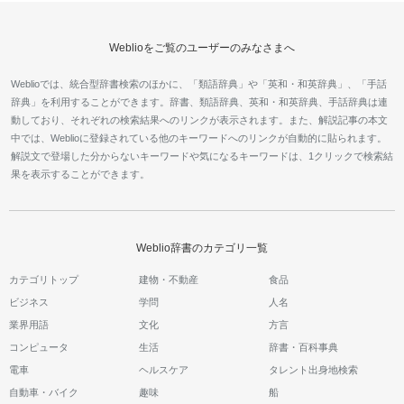
Weblioをご覧のユーザーのみなさまへ
Weblioでは、統合型辞書検索のほかに、「類語辞典」や「英和・和英辞典」、「手話
辞典」を利用することができます。辞書、類語辞典、英和・和英辞典、手話辞典は連
動しており、それぞれの検索結果へのリンクが表示されます。また、解説記事の本文
中では、Weblioに登録されている他のキーワードへのリンクが自動的に貼られます。
解説文で登場した分からないキーワードや気になるキーワードは、1クリックで検索結
果を表示することができます。
Weblio辞書のカテゴリ一覧
カテゴリトップ
建物・不動産
食品
ビジネス
学問
人名
業界用語
文化
方言
コンピュータ
生活
辞書・百科事典
電車
ヘルスケア
タレント出身地検索
自動車・バイク
趣味
船