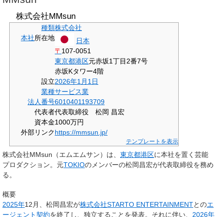
株式会社MMsun
種類
株式会社
本社
所在地
日本
〒
107-0051
東京都
港区
元赤坂1丁目2番7号
赤坂Kタワー4階
設立
2026年
1月1日
業種
サービス業
法人番号
6010401193709
代表者
代表取締役 松岡 昌宏
資本金
1000万円
外部リンク
https://mmsun.jp/
テンプレートを表示
株式会社MMsun
（エムエムサン）は、
東京都
港区
に本社を置く芸能
プロダクション。元
TOKIO
のメンバーの松岡昌宏が代表取締役を務め
る。
概要
2025年
12月、松岡昌宏が
株式会社STARTO ENTERTAINMENT
との
エ
ージェント契約
を終了し、独立することを発表。それに伴い、
2026年