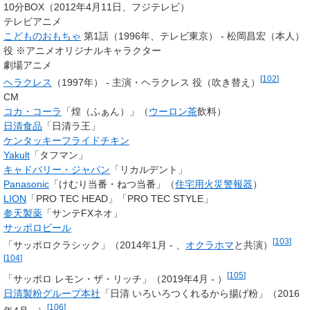
10分BOX（2012年4月11日、フジテレビ）
テレビアニメ
こどものおもちゃ
第1話（1996年、テレビ東京） - 松岡昌宏（本人）
役 ※アニメオリジナルキャラクター
劇場アニメ
[
102
]
ヘラクレス
（1997年） - 主演・ヘラクレス 役（吹き替え）
CM
コカ・コーラ
「煌（ふぁん）」（
ウーロン茶
飲料）
日清食品
「日清ラ王」
ケンタッキーフライドチキン
Yakult
「タフマン」
キャドバリー・ジャパン
「リカルデント」
Panasonic
「けむり当番・ねつ当番」（
住宅用火災警報器
）
LION
「PRO TEC HEAD」「PRO TEC STYLE」
参天製薬
「サンテFXネオ」
サッポロビール
[
103
]
「サッポロクラシック」（2014年1月 - 、
オクラホマ
と共演）
[
104
]
[
105
]
「サッポロ レモン・ザ・リッチ」（2019年4月 - ）
日清製粉グループ本社
「日清 いろいろつくれるから揚げ粉」（2016
[
106
]