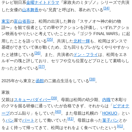
テレビ朝日系
金曜ナイトドラマ
『家政夫のミタゾノ』シリーズで共演
[
34
]
した女優の
山本舞香
から“兄貴”と呼ばれ、慕われている
。
東宝
の
富山省吾
は、松岡の出演した舞台『スサノオ〜神の剣の物
語〜』を観て役者としての華やアクションを評価し、いずれアクショ
ン映画をやりたいと考えていたことから『ゴジラ FINAL WARS』に起
[
35
]
用したことを語っている
。共演した
北村一輝
も、松岡はダンスで
基礎ができていて体が動くため、立ち回りもブレがなくやりやすかっ
[
36
]
たと述懐している
。また、共演者の
ドン・フライ
は、松岡をエネ
ルギーの塊と評しており、セリフや立ち位置などプロとして素晴らし
[
37
]
かったと述べている
。
[
38
]
2025年から東京と
函館
の二拠点生活をしている
。
家族
[
39
]
父親は
スキューバダイバー
。母親は松岡の幼少期、
内職
で木彫り
のクマを掘る研修に通っていたが合格できず、それからは「
ビデオテ
[
40
]
ープ
のゴム貼り」をしていた
。また母親は札幌の「
HOKUO
」とい
[
41
]
う
パン
屋で
パート
として働いていた
。母親は余った
菓子パン
とか
[
41
]
をよく持って帰ってきて、松岡はそれをよく食べていたという
。