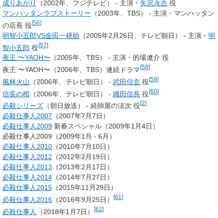
成りあがり
（2002年、フジテレビ） -
主演・
矢沢永吉
役
マンハッタンラブストーリー
（2003年、TBS） -
主演・マンハッタン
[
56
]
の店長 役
明智小五郎VS金田一耕助
（2005年2月26日、テレビ朝日） -
主演・
明
[
57
]
智小五郎
役
夜王 〜YAOH〜
（2005年、TBS） -
主演・的場遼介 役
[
58
]
夜王 〜YAOH〜（2006年、TBS）連続ドラマ
[
59
]
風林火山
（2006年、テレビ朝日） -
武田信玄
役
[
60
]
信長の棺
（2006年、テレビ朝日） -
織田信長
役
[
2
]
必殺シリーズ
（朝日放送） - 経師屋の涼次 役
必殺仕事人2007
（2007年7月7日）
必殺仕事人2009
新春スペシャル（2009年1月4日）
必殺仕事人2009（2009年1月 - 6月）
必殺仕事人2010
（2010年7月10日）
必殺仕事人2012
（2012年2月19日）
必殺仕事人2013
（2013年2月17日）
必殺仕事人2014
（2014年7月27日）
必殺仕事人2015
（2015年11月29日）
[
61
]
必殺仕事人2016
（2016年9月25日）
[
62
]
必殺仕事人
（2018年1月7日）