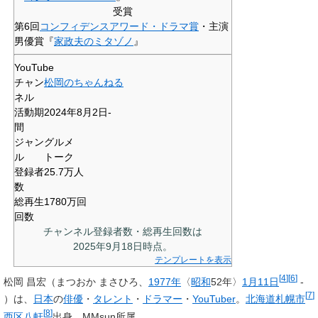
受賞
第6回
コンフィデンスアワード・ドラマ賞
・主演
男優賞『
家政夫のミタゾノ
』
YouTube
チャン
松岡のちゃんねる
ネル
活動期
2024年8月2日-
間
ジャン
グルメ
ル
トーク
登録者
25.7万人
数
総再生
1780万回
回数
チャンネル登録者数・総再生回数は
2025年9月18日
時点。
テンプレートを表示
[
4
]
[
6
]
松岡 昌宏
（まつおか まさひろ、
1977年
〈
昭和
52年〉
1月11日
-
[
7
]
）は、
日本
の
俳優
・
タレント
・
ドラマー
・
YouTuber
。
北海道
札幌市
[
8
]
西区
八軒
出身。MMsun所属。