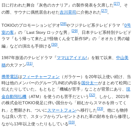
[
27
]
日に行われた舞台『灰色のカナリア』の製作発表を欠席した
。そ
[
27
]
の際、サウナに偶然居合わせた
吉川晃司
に介抱された
。
[
28
]
TOKIOのプロモーションビデオ
やフジテレビ系テレビドラマ『
0号
[
29
]
室の客
』の「Last Story ロックな男」
、日本テレビ系特別テレビド
ラマ『もう帰って来たよ!!怪物くん全て新作SP』の「オオカミ男の嘘
[
30
]
編」などの演出も手掛ける
。
1987年放送のテレビドラマ『
ママはアイドル!
』を観て以来、
中山美
[
31
]
穂
の大ファン
。
携帯電話
は
フィーチャーフォン
（ガラケー）を20年以上使い続け、当
時は他のメンバーのグループLINEの内容を
国分太一
がまとめて松岡に
伝えたりしていた。もともと「機械が苦手」なことが背景にあり、
現
[
32
]
金自動預払機
（ATM）を使うのも苦手だという
。しかし、2021年
の株式会社TOKIO発足に伴い国分から「頼むからスマホを持ってく
[
33
]
れ」と懇願され、ついに
スマートフォン
へ移行した
。他にも物持
ちは良い方で、スタッフからプレゼントされた革の財布を自ら修理し
[
33
]
ながら13年以上使ったりもしている
。