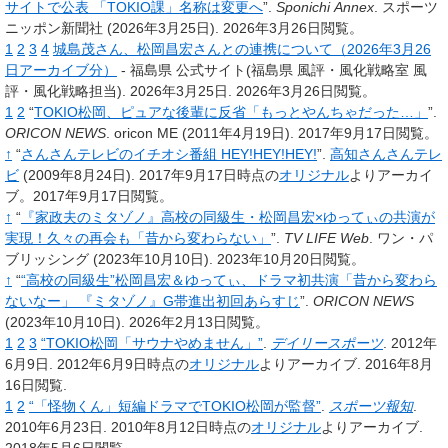
サイトで公表 「TOKIO課」名称は変更へ
”.
Sponichi Annex
.
スポーツ
ニッポン新聞社
(2026年3月25日).
2026年3月26日閲覧。
1
2
3
4
城島茂さん、松岡昌宏さんとの連携について（2026年3月26
日アーカイブ分）
- 福島県 公式サイト(福島県 風評・風化戦略室 風
評・風化戦略担当). 2026年3月25日.
2026年3月26日閲覧。
1
2
“
TOKIO松岡、ピュアな後輩に反省「もっとやんちゃだった…」
”.
ORICON NEWS
.
oricon ME
(2011年4月19日).
2017年9月17日閲覧。
↑
“
さんさんテレビのイチオシ番組 HEY!HEY!HEY!
”.
高知さんさんテレ
ビ
(2009年8月24日).
2017年9月17日時点の
オリジナル
よりアーカイ
ブ。2017年9月17日閲覧。
↑
“
『家政夫のミタゾノ』高校の同級生・松岡昌宏×ゆってぃの共演が
実現！久々の再会も「昔から変わらない」
”.
TV LIFE Web
.
ワン・パ
ブリッシング
(2023年10月10日).
2023年10月20日閲覧。
↑
“
“高校の同級生”松岡昌宏＆ゆってぃ、ドラマ初共演「昔から変わら
ないなー」 『ミタゾノ』G帯進出初回あらすじ
”.
ORICON NEWS
(2023年10月10日).
2026年2月13日閲覧。
1
2
3
“TOKIO松岡「サウナやめません」”
.
デイリースポーツ
. 2012年
6月9日. 2012年6月9日時点の
オリジナル
よりアーカイブ
. 2016年8月
16日閲覧
.
1
2
“「怪物くん」短編ドラマでTOKIO松岡が監督”
.
スポーツ報知
.
2010年6月23日. 2010年8月12日時点の
オリジナル
よりアーカイブ
.