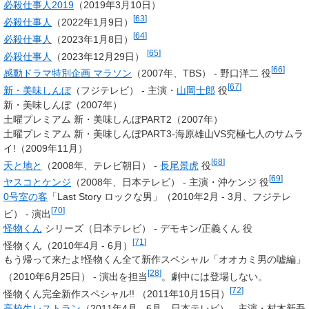
必殺仕事人2019
（2019年3月10日）
[
63
]
必殺仕事人
（2022年1月9日）
[
64
]
必殺仕事人
（2023年1月8日）
[
65
]
必殺仕事人
（2023年12月29日）
[
66
]
感動ドラマ特別企画 マラソン
（2007年、TBS） - 野口洋二 役
[
67
]
新・美味しんぼ
（フジテレビ） -
主演・
山岡士郎
役
新・美味しんぼ（2007年）
土曜プレミアム 新・美味しんぼPART2（2007年）
土曜プレミアム 新・美味しんぼPART3-海原雄山VS究極七人のサムラ
イ!（2009年11月）
[
68
]
天と地と
（2008年、テレビ朝日） -
長尾景虎
役
[
69
]
ヤスコとケンジ
（2008年、日本テレビ） -
主演・沖ケンジ 役
0号室の客
「Last Story ロックな男」（2010年2月 - 3月、フジテレ
[
70
]
ビ） - 演出
怪物くん
シリーズ（日本テレビ） - デモキン/正義くん 役
[
71
]
怪物くん（2010年4月 - 6月）
もう帰って来たよ!怪物くん全て新作スペシャル「オオカミ男の嘘編」
[
28
]
（2010年6月25日） - 演出を担当
。劇中には登場しない。
[
72
]
怪物くん完全新作スペシャル!! （2011年10月15日）
高校生レストラン
（2011年4月 - 6月、日本テレビ） -
主演・村木新吾