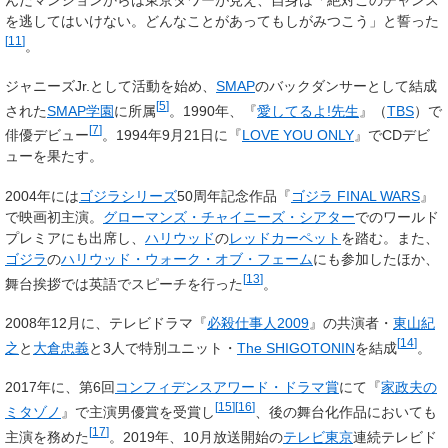
んだマンションからは東京タワーが見え、自身は「絶対このチャンス
を逃してはいけない。どんなことがあってもしがみつこう」と誓った
[
11
]
。
ジャニーズJr.として活動を始め、
SMAP
のバックダンサーとして結成
[
5
]
された
SMAP学園
に所属
。1990年、『
愛してるよ!先生
』（
TBS
）で
[
7
]
俳優デビュー
。1994年9月21日に『
LOVE YOU ONLY
』でCDデビ
ューを果たす。
2004年には
ゴジラシリーズ
50周年記念作品『
ゴジラ FINAL WARS
』
で映画初主演。
グローマンズ・チャイニーズ・シアター
でのワールド
プレミアにも出席し、
ハリウッド
の
レッドカーペット
を踏む。また、
ゴジラ
の
ハリウッド・ウォーク・オブ・フェーム
にも参加したほか、
[
13
]
舞台挨拶では英語でスピーチを行った
。
2008年12月に、テレビドラマ『
必殺仕事人2009
』の共演者・
東山紀
[
14
]
之
と
大倉忠義
と3人で特別ユニット・
The SHIGOTONIN
を結成
。
2017年に、第6回
コンフィデンスアワード・ドラマ賞
にて『
家政夫の
[
15
]
[
16
]
ミタゾノ
』で主演男優賞を受賞し
、後の舞台化作品においても
[
17
]
主演を務めた
。2019年、10月放送開始の
テレビ東京
連続テレビド