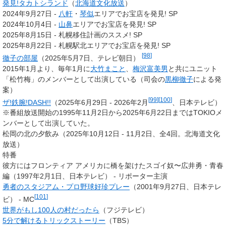
発見!タカトシランド
（
北海道文化放送
）
2024年9月27日 -
八軒
・
琴似
エリアでお宝店を発見! SP
2024年10月4日 -
山鼻
エリアでお宝店を発見! SP
2025年8月15日 - 札幌移住計画のススメ! SP
2025年8月22日 - 札幌駅北エリアでお宝店を発見! SP
[
98
]
徹子の部屋
（2025年5月7日、テレビ朝日）
2015年1月より、毎年1月に
大竹まこと
、
梅沢富美男
と共にユニット
「松竹梅
」のメンバーとして出演している（司会の
黒柳徹子
による発
案）
[
99
]
[
100
]
ザ!鉄腕!DASH!!
（2025年6月29日 - 2026年2月
、日本テレビ）
※番組放送開始の1995年11月2日から2025年6月22日まではTOKIOメ
ンバーとして出演していた。
松岡の北の夕飲み（2025年10月12日 - 11月2日、全4回。北海道文化
放送）
特番
彼方にはフロンティア アメリカに橋を架けたスゴイ奴〜広井勇・青春
編（1997年2月1日、日本テレビ） - リポーター主演
勇者のスタジアム・プロ野球好珍プレー
（2001年9月27日、日本テレ
[
101
]
ビ） - MC
世界がもし100人の村だったら
（フジテレビ）
5分で解けるトリックストーリー
（TBS）