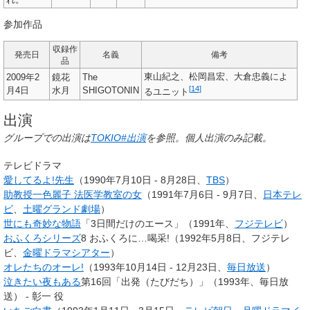
参加作品
収録作
発売日
名義
備考
品
東山紀之、松岡昌宏、大倉忠義によ
2009年2
鏡花
The
[
14
]
月4日
水月
SHIGOTONIN
るユニット
出演
グループでの出演は
TOKIO#出演
を参照。個人出演のみ記載。
テレビドラマ
愛してるよ!先生
（1990年7月10日 - 8月28日、
TBS
）
助教授一色麗子 法医学教室の女
（1991年7月6日 - 9月7日、
日本テレ
ビ
、
土曜グランド劇場
）
世にも奇妙な物語
「3日間だけのエース」（1991年、
フジテレビ
）
おふくろシリーズ
8 おふくろに…喝采!（1992年5月8日、フジテレ
ビ、
金曜ドラマシアター
）
オレたちのオーレ!
（1993年10月14日 - 12月23日、
毎日放送
）
泣きたい夜もある
第16回「出発（たびだち）」（1993年、毎日放
送） - 彰一 役