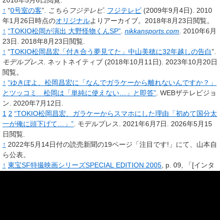
2018年5月6日閲覧
.
↑
“
0号室の客
”.
こちらフジテレビ
.
フジテレビ
(2009年9月4日).
2010
年1月26日時点の
オリジナル
よりアーカイブ。2018年8月23日閲覧。
↑
“TOKIO松岡が演出 大野怪物くんSP”
.
nikkansports.com
. 2010年6月
23日
. 2018年8月23日閲覧
.
↑
“
TOKIO松岡昌宏「付き合う夢見てた」中山美穂に32年越しの告白
”.
モデルプレス
.
ネットネイティブ
(2018年10月11日).
2023年10月20日
閲覧。
↑
“ゆきぽよ、松岡昌宏に「なんでガラケーから離れないんですか？」
とツッコミ 松岡は「単純に使えない…」と即答”
. WEBザテレビジョ
ン. 2020年7月12日.
1
2
“TOKIO松岡昌宏、ガラケーからスマホにした理由「初めて国分太
一が俺に頭下げて…」”
. モデルプレス. 2021年6月7日
. 2026年5月15
日閲覧
.
↑
2022年5月14日付の読売新聞の19ページ「注目です!」にて、山本自
ら公表。
↑
東宝SF特撮映画シリーズSPECIAL EDITION 2005
, p.
09, 「[インタ
ビュー] 富山省吾」
↑
東宝SF特撮映画シリーズSPECIAL EDITION 2005
, p.
18, 「[インタ
ビュー] 北村一輝」
↑
東宝SF特撮映画シリーズSPECIAL EDITION 2005
, p.
17, 「[インタ
ビュー] ドン・フライ」