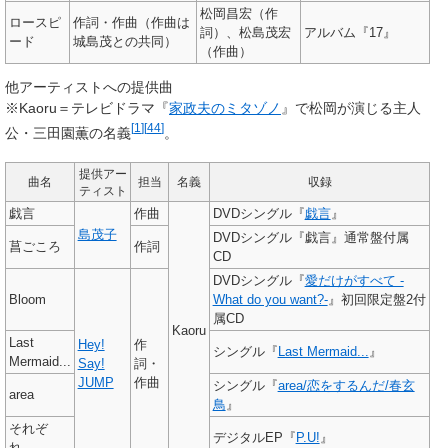
松岡昌宏（作
ロースピ
作詞・作曲（作曲は
詞）、松島茂宏
アルバム『17』
ード
城島茂との共同）
（作曲）
他アーティストへの提供曲
※Kaoru＝テレビドラマ『
家政夫のミタゾノ
』で松岡が演じる主人
[
1
]
[
44
]
公・三田園薫の名義
。
提供アー
曲名
担当
名義
収録
ティスト
戯言
作曲
DVDシングル『
戯言
』
島茂子
DVDシングル『戯言』通常盤付属
菖ごころ
作詞
CD
DVDシングル『
愛だけがすべて -
Bloom
What do you want?-
』初回限定盤2付
属CD
Kaoru
Last
Hey!
作
シングル『
Last Mermaid...
』
Mermaid...
Say!
詞・
JUMP
作曲
シングル『
area/恋をするんだ/春玄
area
鳥
』
それぞ
デジタルEP『
P.U!
』
れ。