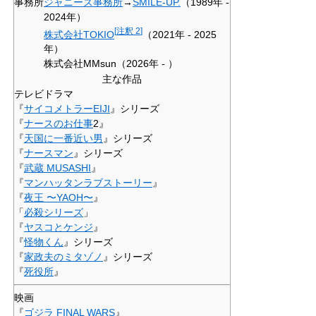
事務所
ジャニーズ事務所
→
SMILE-UP.
（1989年 -
2024年）
[
注釈 2
]
株式会社TOKIO
（2021年 - 2025
年）
株式会社MMsun（2026年 - ）
主な作品
テレビドラマ
『
サイコメトラーEIJI
』シリーズ
『
ナースのお仕事
2』
『
天国に一番近い男
』シリーズ
『
ナースマン
』シリーズ
『
武蔵 MUSASHI
』
『
マンハッタンラブストーリー
』
『
夜王 〜YAOH〜
』
「
必殺シリーズ
」
『
ヤスコとケンジ
』
『
怪物くん
』シリーズ
『
家政夫のミタゾノ
』シリーズ
『
死役所
』
映画
『
ゴジラ FINAL WARS
』