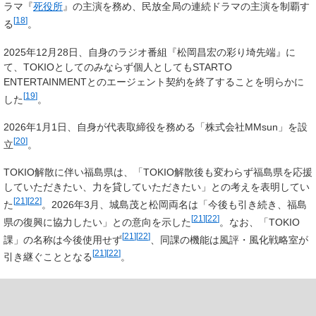
ラマ『
死役所
』の主演を務め、民放全局の連続ドラマの主演を制覇す
[
18
]
る
。
2025年12月28日、自身のラジオ番組『松岡昌宏の彩り埼先端』に
て、TOKIOとしてのみならず個人としてもSTARTO
ENTERTAINMENTとのエージェント契約を終了することを明らかに
[
19
]
した
。
2026年1月1日、自身が代表取締役を務める「株式会社MMsun」を設
[
20
]
立
。
TOKIO解散に伴い福島県は、「TOKIO解散後も変わらず福島県を応援
していただきたい、力を貸していただきたい」との考えを表明してい
[
21
]
[
22
]
た
。2026年3月、城島茂と松岡両名は「今後も引き続き、福島
[
21
]
[
22
]
県の復興に協力したい」との意向を示した
。なお、「TOKIO
[
21
]
[
22
]
課」の名称は今後使用せず
、同課の機能は風評・風化戦略室が
[
21
]
[
22
]
引き継ぐこととなる
。