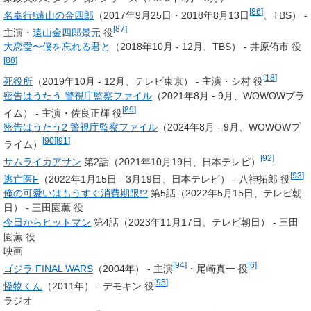
[
86
]
名奉行!遠山の金四郎
（2017年9月25日・2018年8月13日
、TBS） -
[
87
]
主演・
遠山金四郎景元
役
大恋愛〜僕を忘れる君と
（2018年10月 - 12月、TBS） - 井原侑市 役
[
88
]
[
18
]
死役所
（2019年10月 - 12月、テレビ東京） -
主演・シ村 役
密告はうたう 警視庁監察ファイル
（2021年8月 - 9月、WOWOWプラ
[
89
]
イム） -
主演・佐良正輝 役
密告はうたう2 警視庁監察ファイル
（2024年8月 - 9月、WOWOWプ
[
90
]
[
91
]
ライム）
[
92
]
サムライカアサン
第2話（2021年10月19日、日本テレビ）
[
93
]
逃亡医F
（2022年1月15日 - 3月19日、日本テレビ） - 八神拓郎 役
俺の可愛いはもうすぐ消費期限!?
第5話（2022年5月15日、テレビ朝
日） - 三田園薫 役
今日からヒットマン
第4話（2023年11月17日、テレビ朝日） - 三田
園薫 役
映画
[
94
]
[
6
]
ゴジラ FINAL WARS
（2004年） -
主演
・
尾崎真一 役
[
95
]
怪物くん
（2011年） - デモキン 役
ラジオ