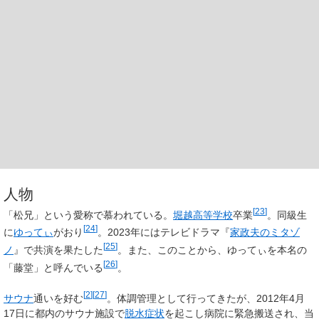
人物
[
23
]
「
松兄
」という愛称で慕われている。
堀越高等学校
卒業
。同級生
[
24
]
に
ゆってぃ
がおり
。2023年にはテレビドラマ『
家政夫のミタゾ
[
25
]
ノ
』で共演を果たした
。また、このことから、ゆってぃを本名の
[
26
]
「藤堂」と呼んでいる
。
[
2
]
[
27
]
サウナ
通いを好む
。体調管理として行ってきたが、2012年4月
17日に都内のサウナ施設で
脱水症状
を起こし病院に緊急搬送され、当