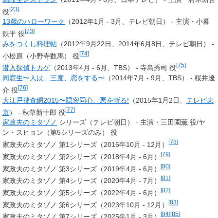
[
23
]
役
13歳のハローワーク
（2012年1月 - 3月、テレビ朝日） -
主演・小暮
[
73
]
鉄平 役
みをつくし料理帖
（2012年9月22日、2014年6月8日、テレビ朝日） -
[
74
]
小松原（小野寺数馬） 役
[
75
]
潜入探偵トカゲ
（2013年4月 - 6月、TBS） - 寺島秀司 役
同窓生〜人は、三度、恋をする〜
（2014年7月 - 9月、TBS） - 桜井遼
[
76
]
介 役
大江戸捜査網2015〜隠密同心、悪を斬る!
（2015年1月2日、
テレビ東
[
77
]
京
） - 秋草新十郎 役
家政夫のミタゾノ
シリーズ（テレビ朝日） -
主演・三田園薫 役/ヤ
ン・スヒョン（第5シリーズのみ） 役
[
78
]
家政夫のミタゾノ 第1シリーズ（2016年10月 - 12月）
[
79
]
家政夫のミタゾノ 第2シリーズ（2018年4月 - 6月）
[
80
]
家政夫のミタゾノ 第3シリーズ（2019年4月 - 6月）
[
81
]
家政夫のミタゾノ 第4シリーズ（2020年4月 - 7月）
[
82
]
家政夫のミタゾノ 第5シリーズ（2022年4月 - 6月）
[
83
]
家政夫のミタゾノ 第6シリーズ（2023年10月 - 12月）
[
84
]
[
85
]
家政夫のミタゾノ 第7シリーズ（2025年1月 - 3月）