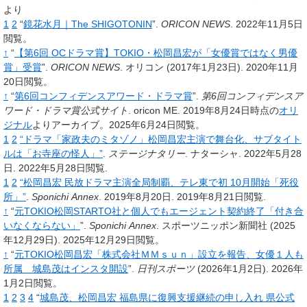
より
1
2
“
鏡花水月｜The SHIGOTONIN
”.
ORICON NEWS
.
2022年11月5日
閲覧。
↑
“
【第6回 OCドラマ賞】TOKIO・松岡昌宏が「女優賞ではなく男優
賞」受賞
”.
ORICON NEWS
.
オリコン
(2017年1月23日).
2020年11月
20日閲覧。
↑
“
第6回コンフィデンスアワード・ドラマ賞
”.
第6回コンフィデンスア
ワード・ドラマ賞公式サイト
.
oricon ME.
2019年8月24日時点の
オリ
ジナル
よりアーカイブ。2025年6月24日閲覧。
1
2
“ドラマ「家政夫のミタゾノ」松岡昌宏主演で舞台化、サブタイト
ルは「お寺座の怪人」”
.
ステージナタリー
. ナターシャ. 2022年5月28
日
. 2022年5月28日閲覧
.
1
2
“松岡昌宏 民放ドラマ主演全局制覇、テレ東で初 10月開始「死役
所」”
.
Sponichi Annex
. 2019年8月20日
. 2019年8月21日閲覧
.
↑
“
元TOKIO松岡STARTO社と個人でもエージェント契約終了「付き合
いなくならない」
”.
Sponichi Annex
.
スポーツニッポン新聞社
(2025
年12月29日).
2025年12月29日閲覧。
↑
“
元TOKIO松岡昌宏「株式会社ＭＭｓｕｎ」設立を報告、女優１人も
所属 城島茂はインスタ開設
”.
日刊スポーツ
(2026年1月2日).
2026年
1月2日閲覧。
1
2
3
4
“
城島茂、松岡昌宏 福島県に復興支援継続の申し入れ 県公式