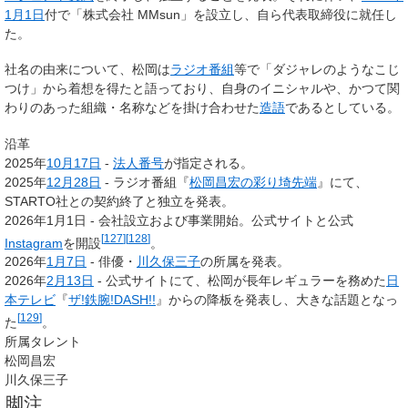
1月1日
付で「株式会社 MMsun」を設立し、自ら代表取締役に就任し
た。
社名の由来について、松岡は
ラジオ番組
等で「ダジャレのようなこじ
つけ」から着想を得たと語っており、自身のイニシャルや、かつて関
わりのあった組織・名称などを掛け合わせた
造語
であるとしている。
沿革
2025年
10月17日
-
法人番号
が指定される。
2025年
12月28日
- ラジオ番組『
松岡昌宏の彩り埼先端
』にて、
STARTO社との契約終了と独立を発表。
2026年1月1日 - 会社設立および事業開始。公式サイトと公式
[
127
]
[
128
]
Instagram
を開設
。
2026年
1月7日
- 俳優・
川久保三子
の所属を発表。
2026年
2月13日
- 公式サイトにて、松岡が長年レギュラーを務めた
日
本テレビ
『
ザ!鉄腕!DASH!!
』からの降板を発表し、大きな話題となっ
[
129
]
た
。
所属タレント
松岡昌宏
川久保三子
脚注