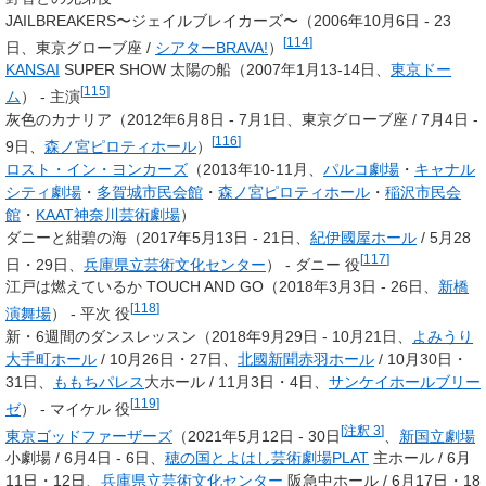
JAILBREAKERS〜ジェイルブレイカーズ〜（2006年10月6日 - 23
[
114
]
日、東京グローブ座 /
シアターBRAVA!
）
KANSAI
SUPER SHOW 太陽の船（2007年1月13-14日、
東京ドー
[
115
]
ム
） - 主演
灰色のカナリア（2012年6月8日 - 7月1日、東京グローブ座 / 7月4日 -
[
116
]
9日、
森ノ宮ピロティホール
）
ロスト・イン・ヨンカーズ
（2013年10-11月、
パルコ劇場
・
キャナル
シティ劇場
・
多賀城市民会館
・
森ノ宮ピロティホール
・
稲沢市民会
館
・
KAAT神奈川芸術劇場
）
ダニーと紺碧の海（2017年5月13日 - 21日、
紀伊國屋ホール
/ 5月28
[
117
]
日・29日、
兵庫県立芸術文化センター
） - ダニー 役
江戸は燃えているか TOUCH AND GO（2018年3月3日 - 26日、
新橋
[
118
]
演舞場
） - 平次 役
新・6週間のダンスレッスン（2018年9月29日 - 10月21日、
よみうり
大手町ホール
/ 10月26日・27日、
北國新聞赤羽ホール
/ 10月30日・
31日、
ももちパレス
大ホール / 11月3日・4日、
サンケイホールブリー
[
119
]
ゼ
） - マイケル 役
[
注釈 3
]
東京ゴッドファーザーズ
（2021年5月12日 - 30日
、
新国立劇場
小劇場 / 6月4日 - 6日、
穂の国とよはし芸術劇場PLAT
主ホール / 6月
11日・12日、
兵庫県立芸術文化センター
阪急中ホール / 6月17日・18