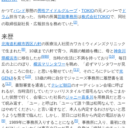
かつて
バンド
形態の
男性アイドルグループ
・
TOKIO
の元メンバーで
ド
ラム
担当であった。当時の所属
芸能事務所
は
株式会社TOKIO
で、同社
[
2
]
の取締役副社長・広報担当を務めていた
。
来歴
北海道
札幌市
西区
八軒
の医療法人社団カワカミウィメンズクリニック
[
8
]
で生まれた
。10歳まで八軒で育つ。両親の離婚を機に、母と
神奈川
[
9
]
[
8
]
[
10
]
県
横浜市
に移住したが
、当時の生活に不満を持っており
、毎日
丘の上にのぼり、
横浜マリンタワー
を眺め、「必ずマリンタワーが見
[
11
]
えるところに住む」と思いを馳せていた
。そのころにテレビで
光
[
10
]
GENJI
を見て
、13歳の時に自分でジャニーズ事務所に履歴書を送
[
12
]
る
。書類審査を通過して
テレビ朝日
のオーディション会場に呼ば
れるが、当時流行していたツッパリスタイルで眉毛もないのをごまか
した状態で行く、会場にいた社長の
ジャニー喜多川
を用務員だと思っ
て睨み返す、「ユー」と呼ばれ「ユーって誰？僕は松岡なんで、ユー
はやめてください」と言い返すなど、本人も内定するわけがないと思
うような態度で臨んだ。しかし、翌日には社長から内定の電話があり
[
9
]
[
5
]
、1989年に事務所入りすることになる
。事務所に入り、最初に住