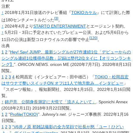
注釈
↑
2018年1月31日放送のテレビ番組『
TOKIOカケル
』にて計測した際
[
3
]
は180センチメートルだった
。
↑
2024年4月より
STARTO ENTERTAINMENT
とエージェント契約。
↑
5月2日・3日に予定されていたプレビュー公演、および5月6日から
[
120
]
11日の公演は新型コロナウイルスの影響で中止
。
出典
1
2
“
Hey! Say! JUMP、最新シングルが27作連続1位「デビューからの
シングル連続1位獲得作品数」記録は歴代2位タイに【オリコンランキ
ング】
”.
ORICON NEWS
.
oricon ME
(2020年7月7日).
2020年8月13日
閲覧。
1
2
3
4
松岡昌宏（インタビュアー：田中雄己）「
TOKIO・松岡昌宏
はサウナで整いスイッチON オフは1人で地方飲み…インタビュー
」
『スポーツ報知』、報知新聞社、2022年1月15日
。
2022年1月16日閲
覧
。
↑
錦戸亮 公開身長測定に大慌て「流さんといて」
. Sponichi Annex
(2018年2月1日) 2018年3月22日閲覧。
1
2
“
Profile(TOKIO)
”.
Johnny's net
.
ジャニーズ事務所.
2022年1月16
日閲覧。
1
2
3
“V6井ノ原 初雑誌撮影の全力笑顔で社長が怒「ユー！ひどい