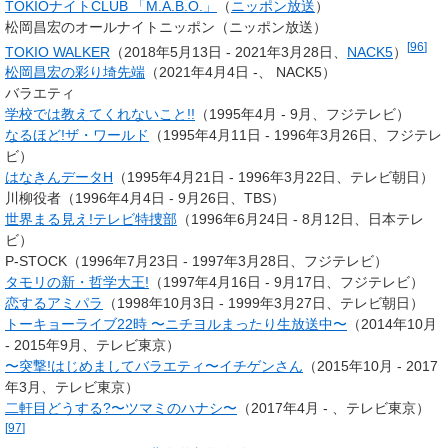
TOKIOナイトCLUB 「M.A.B.O.」
（
ニッポン放送
）
松岡昌宏のオールナイトニッポン（ニッポン放送）
[
96
]
TOKIO WALKER
（2018年5月13日 - 2021年3月28日、
NACK5
）
松岡昌宏の彩り埼先端
（2021年4月4日 -、 NACK5）
バラエティ
学校では教えてくれないこと!!
（1995年4月 - 9月、フジテレビ）
なるほど!ザ・ワールド
（1995年4月11日 - 1996年3月26日、フジテレ
ビ）
はなきんデータH
（1995年4月21日 - 1996年3月22日、テレビ朝日）
川柳役者（1996年4月4日 - 9月26日、TBS）
世界まる見え!テレビ特捜部
（1996年6月24日 - 8月12日、日本テレ
ビ）
P-STOCK（1996年7月23日 - 1997年3月28日、フジテレビ）
タモリの新・哲学大王!
（1997年4月16日 - 9月17日、フジテレビ）
恋するアミパラ
（1998年10月3日 - 1999年3月27日、テレビ朝日）
トーキョーライブ22時 〜ニチヨルまったり生放送中〜
（2014年10月
- 2015年9月、テレビ東京）
〜突撃!はじめましてバラエティ〜イチゲンさん
（2015年10月 - 2017
年3月、テレビ東京）
二軒目どうする?〜ツマミのハナシ〜
（2017年4月 - 、テレビ東京）
[
97
]