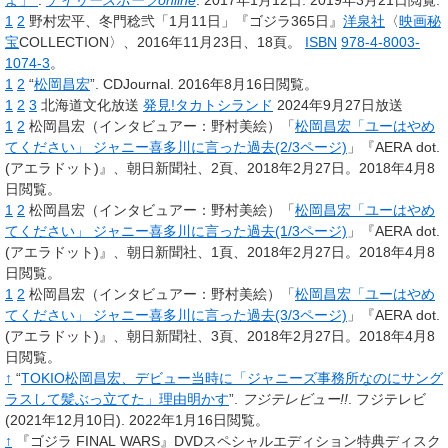
よ」”
.
デイリースポーツonline
. 2017年1月12日
. 2019年3月21日閲覧
.
1
2
野村宏平、冬門稔弐「1月11日」『ゴジラ365日』
洋泉社
〈
映画秘
宝
COLLECTION〉、2016年11月23日、18頁。
ISBN
978-4-8003-
1074-3
。
1
2
“
松岡昌宏
”.
CDJournal.
2016年8月16日閲覧。
1
2
3
北海道文化放送
発見!タカトシランド
2024年9月27日放送
1
2
松岡昌宏（インタビュアー：野村美絵）「
松岡昌宏「ユーはやめ
てください」 ジャニー喜多川に言った過去(2/3ページ)
」『AERA dot.
(アエラドット)』、朝日新聞社、2頁、2018年2月27日
。
2018年4月8
日閲覧
。
1
2
松岡昌宏（インタビュアー：野村美絵）「
松岡昌宏「ユーはやめ
てください」 ジャニー喜多川に言った過去(1/3ページ)
」『AERA dot.
(アエラドット)』、朝日新聞社、1頁、2018年2月27日
。
2018年4月8
日閲覧
。
1
2
松岡昌宏（インタビュアー：野村美絵）「
松岡昌宏「ユーはやめ
てください」 ジャニー喜多川に言った過去(3/3ページ)
」『AERA dot.
(アエラドット)』、朝日新聞社、3頁、2018年2月27日
。
2018年4月8
日閲覧
。
↑
“
TOKIO松岡昌宏、デビュー当時に「ジャニーズ事務所なのにサング
ラスして髪ぶっ立てた」理由明かす
”.
フジテレビュー!!
.
フジテレビ
(2021年12月10日).
2022年1月16日閲覧。
↑
『ゴジラ FINAL WARS』DVDスペシャルエディション特典ディスク