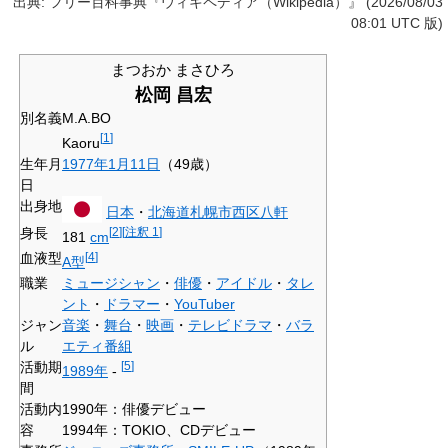
出典: フリー百科事典『ウィキペディア（Wikipedia）』 (2026/08/03
08:01 UTC 版)
まつおか まさひろ
松岡 昌宏
別名義
M.A.BO
[
1
]
Kaoru
生年月
1977年
1月11日
（49歳）
日
出身地
日本
・
北海道
札幌市
西区
八軒
身長
[
2
]
[
注釈 1
]
181
cm
血液型
[
4
]
A型
職業
ミュージシャン
・
俳優
・
アイドル
・
タレ
ント
・
ドラマー
・
YouTuber
ジャン
音楽
・
舞台
・
映画
・
テレビドラマ
・
バラ
ル
エティ番組
活動期
[
5
]
1989年
-
間
活動内
1990年：俳優デビュー
容
1994年：TOKIO、CDデビュー