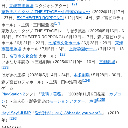
[
121
]
日、
高崎芸術劇場
スタジオシアター）
家政夫のミタゾノ THE STAGE 〜お寺座の怪人〜
（2022年11月17日
- 27日、
EX THEATER ROPPONGI
/ 12月3日・4日、森ノ宮ピロティ
[
17
]
ホール） - 主演・三田園薫 役
家政夫のミタゾノ THE STAGE レ・ミゼラ風呂（2025年5月16日 - 6
月8日、EX THEATER ROPPONGI / 6月13日 - 17日、森ノ宮ピロティ
ホール / 6月21日・22日、
七尾市文化ホール
/ 6月28日・29日、
東海
市芸術劇場
大ホール / 7月5日・6日、
上野学園ホール
/ 7月12日・13
[
122
]
日、
名取市文化会館
大ホール）
いきなり本読み!in 三越劇場（2025年12月9日 - 10日、
三越劇場
）
[
123
]
はがきの王様（2026年5月14日 - 24日、
本多劇場
/ 5月28日 - 30日、
[
124
]
森ノ宮ピロティホール） - 主演・田中浩司 役
ゲーム
PlayStation 2
ソフト「
玻璃ノ薔薇
」（2003年11月6日発売、
カプコ
[
125
]
ン
） - 主人公・影谷貴史の
モーションアクター
、
声優
PV
Hey! Say! JUMP
「
愛だけがすべて -What do you want?-
」（2019
[
126
]
年）
MMsun