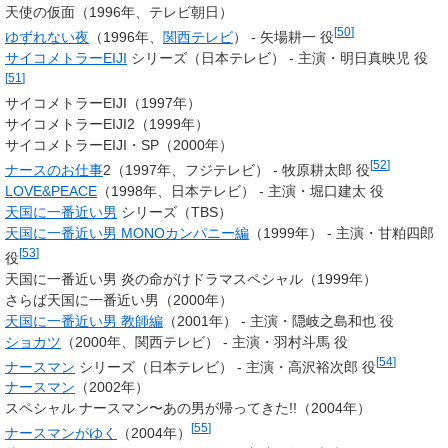
天使の仮面（1996年、テレビ朝日）
[
50
]
ゆずれない夜
（1996年、
関西テレビ
） - 矢場耕一 役
サイコメトラーEIJI
シリーズ（日本テレビ） -
主演・明日真映児 役
[
51
]
サイコメトラーEIJI（1997年）
サイコメトラーEIJI2（1999年）
サイコメトラーEIJI・SP（2000年）
[
52
]
ナースのお仕事
2（1997年、フジテレビ） - 牧原耕太郎 役
LOVE&PEACE
（1998年、日本テレビ） -
主演・堀口建太 役
天国に一番近い男
シリーズ（TBS）
天国に一番近い男 MONOカンパニー編
（1999年） -
主演・甘粕四郎
[
53
]
役
天国に一番近い男 炎の命がけドラマスペシャル（1999年）
さらば天国に一番近い男（2000年）
天国に一番近い男 教師編
（2001年） -
主演・隠岐之島和也 役
ショカツ
（2000年、関西テレビ） -
主演・羽村斗馬 役
[
54
]
ナースマン
シリーズ（日本テレビ） -
主演・高沢裕次郎 役
ナースマン
（2002年）
スペシャル ナースマン〜あの男が帰ってきた!!（2004年）
[
55
]
ナースマンがゆく
（2004年）