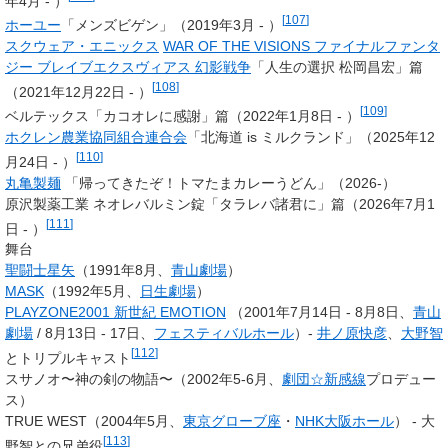
年4月 - ）
[
107
]
ホーユー
「メンズビゲン」（2019年3月 - ）
スクウェア・エニックス
WAR OF THE VISIONS ファイナルファンタ
ジー ブレイブエクスヴィアス 幻影戦争
「人生の選択 松岡昌宏」篇
[
108
]
（2021年12月22日 - ）
[
109
]
ベルテックス「カコオレに感謝」篇（2022年1月8日 - ）
ホクレン農業協同組合連合会
「北海道 is ミルクランド」（2025年12
[
110
]
月24日 - ）
丸亀製麺
「帰ってきたぞ！トマたまカレーうどん」（2026-）
原沢製薬工業 ネオレバルミン錠「タラレバ諸君に」篇（2026年7月1
[
111
]
日 - ）
舞台
聖闘士星矢
（1991年8月、
青山劇場
）
MASK
（1992年5月、
日生劇場
）
PLAYZONE2001 新世紀 EMOTION
（2001年7月14日 - 8月8日、
青山
劇場
/ 8月13日 - 17日、
フェスティバルホール
）-
井ノ原快彦
、
大野智
[
112
]
とトリプルキャスト
スサノオ〜神の剣の物語〜（2002年5-6月、
劇団☆新感線
プロデュー
ス）
TRUE WEST（2004年5月、
東京グローブ座
・
NHK大阪ホール
） - 大
[
113
]
野智との兄弟役