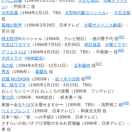
いちご白書
（1993年1月11日 - 3月15日、
テレビ朝日
、
月曜ドラマイ
ン
） - 芦田洋二 役
大忠臣蔵
（1994年1月1日、TBS、
大型時代劇スペシャル
） -
大石主税
役
孤独の歌声
（1994年3月29日、日本テレビ、
火曜サスペンス劇場
） -
芳川 役
[
45
]
桃太郎侍
IIIスペシャル（1994年、テレビ朝日） - 徳川豊千代 役
先生はワガママ
（1994年7月5日 - 8月30日、
朝日放送
、
火曜ドラマ
）
[
46
]
アリよさらば
（1994年4月15日 - 7月1日、TBS） - 中島順一 役
大河ドラマ
（
NHK総合
）
[
47
]
花の乱
（1994年4月3日 - 12月11日） -
足利義尚
役
秀吉
（1996年） -
森蘭丸
役
[
48
]
武蔵 MUSASHI
（2003年） -
佐々木小次郎
役
私、味方です
（1995年1月12日 - 3月23日、TBS）
おふくろシリーズ11 おふくろの逆襲（1995年、フジテレビ）
妻の恋
（1995年、NHK総合） - 鈴木勇一 役
[
49
]
家族〜あなたは父を愛せますか〜（1995年、TBS） - 浅野裕二 役
ベストフレンド
（1995年、日本テレビ） - 和泉圭太郎 役
日本一短い「母」への手紙3（1996年、日本テレビ）
さすらいの女パチプロ演歌のすみれ登場編（1996年、日本テレビ） -
孝 役