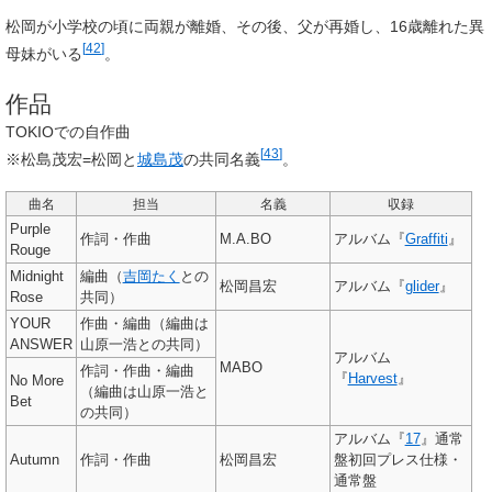
松岡が小学校の頃に両親が離婚、その後、父が再婚し、16歳離れた異
[
42
]
母妹がいる
。
作品
TOKIOでの自作曲
[
43
]
※松島茂宏=松岡と
城島茂
の共同名義
。
曲名
担当
名義
収録
Purple
作詞・作曲
M.A.BO
アルバム『
Graffiti
』
Rouge
Midnight
編曲（
吉岡たく
との
松岡昌宏
アルバム『
glider
』
Rose
共同）
YOUR
作曲・編曲（編曲は
ANSWER
山原一浩との共同）
アルバム
MABO
作詞・作曲・編曲
『
Harvest
』
No More
（編曲は山原一浩と
Bet
の共同）
アルバム『
17
』通常
Autumn
作詞・作曲
松岡昌宏
盤初回プレス仕様・
通常盤