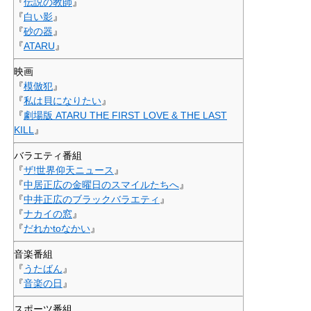
『
伝説の教師
』
『
白い影
』
『
砂の器
』
『
ATARU
』
映画
『
模倣犯
』
『
私は貝になりたい
』
『
劇場版 ATARU THE FIRST LOVE & THE LAST
KILL
』
バラエティ番組
『
ザ!世界仰天ニュース
』
『
中居正広の金曜日のスマイルたちへ
』
『
中井正広のブラックバラエティ
』
『
ナカイの窓
』
『
だれかtoなかい
』
音楽番組
『
うたばん
』
『
音楽の日
』
スポーツ番組