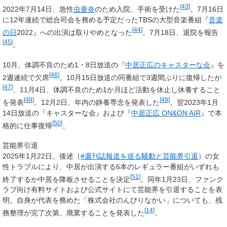
[
43
]
2022年7月14日、急性
虫垂炎
のため入院、手術を受けた
。7月16日
に12年連続で総合司会を務める予定だったTBSの大型音楽番組『
音楽
[
44
]
の日
2022』への出演は取りやめとなった
。7月18日、退院を報告
[
45
]
。
10月、体調不良のため1・8日放送の『
中居正広のキャスターな会
』を
[
46
]
2週連続で欠席
。10月15日放送の同番組で3週間ぶりに復帰したが
[
47
]
、11月4日、体調不良のため1か月ほど活動を休止し休養すること
[
48
]
[
49
]
を発表
。12月2日、年内の静養専念を発表した
。翌2023年1月
14日放送の『キャスターな会』および『
中居正広 ON&ON AIR
』で本
[
50
]
格的に仕事復帰
。
芸能界引退
2025年1月22日、後述（
#週刊誌報道を巡る騒動と芸能界引退
）の女
性トラブルにより、中居が出演する6本のレギュラー番組がいずれも
[
51
]
終了するか中居を降板させることを決定
。同年1月23日、ファンク
ラブ向け有料サイトおよび公式サイトにて芸能界を引退することを表
明。自身が代表を務めた「株式会社のんびりなかい」についても、残
[
14
]
務整理が完了次第、廃業することを発表した
。