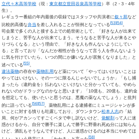
立代々木高等学校
（現：
東京都立世田谷泉高等学校
）卒（2・3・4年
生）。
レギュラー番組の年内最後の収録ではスタッフや共演者に
叙々苑
など
[
53
]
[
54
]
比較的高価な
弁当
を差し入れることが恒例となっている
。
司会業で多くの人と接する上での処世術として、「好きな人が出来て
しまうと、苦手な人が出来てしまう。そうなると苦手な人が来るとや
りづらくなる」という理由で、「好きな人も作んないようにしてい
る」と言っており「なんだか相性が合うなって言う人を作んないよう
に気を付けていたら、いつの間にか嫌いな人が居無くなりました」と
[
55
]
述べている
。
違法薬物
の存在や
薬物乱用
など薬について「やってはいけないことは
やってはいけない。その一つに限るんじゃないでしょうか」「もし捕
まったら（違約金を）払わないといけないと分かっていても、やめら
れないのがドラッグなのかなと思います」「10億も、20億も、違約金
を想定しても、使いたいと思うのは、悪魔の薬なんでしょう」と批判
[
56
]
[
57
]
的に語っている
。薬物乱用による逮捕者にミュージシャンが多
いことに対する憤りも吐露しており、ダウンタウン
松本人志
の「結
局、何がアカンってすごくベタで申し訳ないけど、
覚醒剤
って人に迷
惑かけるから、自分で勝手に楽しんで勝手に野垂れ死ぬ分には知らん
けど、酒乱もそうなんですけど、人に迷惑かけるのは本当にやめてほ
[
58
]
しい」という発言にも、「わかる」と言った
。