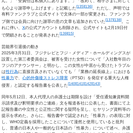
ん。」「全責任は私個人にあります。」「改めて、相手さまに対して
[
135
]
[
136
]
も心より謝罪申し上げます」と記載した
。ただし、声明では
有料ファンクラブと公式サイトで文体の一部が変更され、ファンクラ
[
137
]
[
138
]
ブ側では会員に向けた謝罪の意の文章も追加されていた
。こ
れに伴い、
X
の公式アカウントも削除され、公式サイトも2月19日付
[
139
]
[
15
]
で閉鎖されることが発表された
。
芸能界引退後の動き
2025年3月31日、フジテレビとフジ・メディア・ホールディングスが
設置した第三者委員会は、被害を受けた女性について「入社数年目の
フジのアナウンサー」と明かし、この女性が中居から受けたトラブル
は
性行為
に直接言及されていなくても「『業務の延長線上』における
性暴力
で、
心的外傷後ストレス障害
（PTSD）を発症する重大な人権
[
140
]
[
141
]
[
142
]
[
143
]
侵害」と認定する報告書を公表した
。
同年5月12日、本人代理人の弁護士は期限を設け「受任通知兼資料開
示請求及び釈明要求のご連絡」文を報道各社に公表した。書面にて上
記報告書の中立性と公正性に関する疑問を呈し、ヒヤリング資料等の
提示を求めた。さらに、報告書中で認定された「性暴力」の表現に対
し、WHO定義を採用したことについて漫然と使用していると批判
し、普通の日本人や一般的な日本語の「性暴力」について述べ、弁護