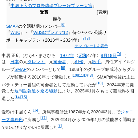
『
中居正広のプロ野球珍プレー好プレー大賞
』
受賞
[
表示
]
備考
[
6
]
SMAP
の全活動期のメンバー
『
WBC
』・『
WBSCプレミア12
』侍ジャパン公認サ
[
7
]
[
8
]
ポートキャプテン（2013年 - 2024年）
テンプレートを表示
[
9
]
中居 正広
（なかい まさひろ、
1972年
〈
昭和
47年〉
8月18日
- ）
は、
日本
の元
タレント
、元
司会者
、元
俳優
、元
歌手
。男性アイドルグ
[
6
]
ループ
SMAP
のメンバーとして
、1988年のグループ結成時からグル
[
10
]
[
11
]
[
注 3
]
ープが解散する2016年まで活動した
。SMAP解散後は主に
[
10
]
バラエティー番組の司会者として活動していたが
、2024年末に発
覚した
週刊誌報道を巡る騒動
により、2025年1月をもって芸能界を引
[
14
]
[
15
]
退した
。
[
16
]
愛称は
中居くん
。所属事務所は1987年から2020年3月まで
ジャニ
[
17
]
ーズ事務所
に所属し
、2020年4月から2025年1月の芸能界引退時ま
[
7
]
でのんびりなかいに所属した
。