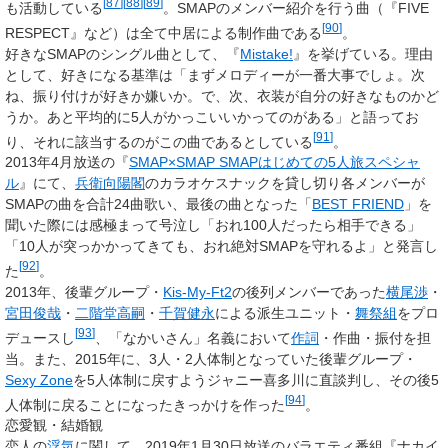
[
87
]
[
88
]
[
89
]
も活動している
。SMAPのメンバー紹介を行う曲（『FIVE
[
90
]
RESPECT』など）は全て中居による制作曲である
。
好きなSMAPのシングル曲として、『
Mistake!
』を挙げている。理由
として、好きになる基準は「まずメロディーが一番大事でしょ。次
ね、振り付けが好きか嫌いか。で、次、衣装が自分の好きなものかど
うか。あと平均的に5人がかっこいいかってのがある」と語ってお
[
91
]
り、それに該当するのがこの曲であるとしている
。
2013年4月放送の『
SMAP×SMAP SMAPはじめての5人旅スペシャ
ル
』にて、
兵衛向陽閣
のカラオケスナックを貸し切り各メンバーが
SMAPの曲を合計24曲歌い、最後の曲となった「
BEST FRIEND
」を
聞いた際には感極まって号泣し「おれ100人だったら相手できる」
「10人が突っかかってきても、おれ絶対SMAPを守れるよ」と発言し
[
92
]
た
。
2013年、後輩グループ・
Kis-My-Ft2
の後列メンバーであった
横尾渉
・
宮田俊哉
・
二階堂高嗣
・
千賀健永
による派生ユニット・
舞祭組
をプロ
[
93
]
デュースし
、「なかいさん」名義において
作詞
・作曲・振付を担
当。また、2015年に、3人・2人体制となっていた後輩グループ・
Sexy Zone
を5人体制に戻すようジャニー喜多川に直談判し、その後5
[
94
]
人体制に戻ることになったきっかけを作った
。
恋愛観・結婚観
恋人の
浮気
に関して、2019年1月30日放送のバラエティ番組『ナカイ