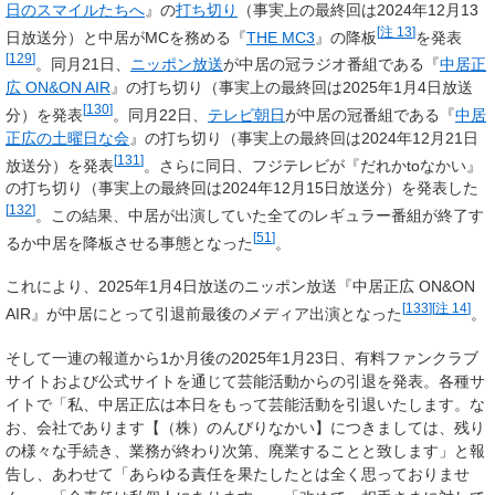
日のスマイルたちへ
』の
打ち切り
（事実上の最終回は2024年12月13
[
注 13
]
日放送分）と中居がMCを務める『
THE MC3
』の降板
を発表
[
129
]
。同月21日、
ニッポン放送
が中居の冠ラジオ番組である『
中居正
広 ON&ON AIR
』の打ち切り（事実上の最終回は2025年1月4日放送
[
130
]
分）を発表
。同月22日、
テレビ朝日
が中居の冠番組である『
中居
正広の土曜日な会
』の打ち切り（事実上の最終回は2024年12月21日
[
131
]
放送分）を発表
。さらに同日、フジテレビが『だれかtoなかい』
の打ち切り（事実上の最終回は2024年12月15日放送分）を発表した
[
132
]
。この結果、中居が出演していた全てのレギュラー番組が終了す
[
51
]
るか中居を降板させる事態となった
。
これにより、2025年1月4日放送のニッポン放送『中居正広 ON&ON
[
133
]
[
注 14
]
AIR』が中居にとって引退前最後のメディア出演となった
。
そして一連の報道から1か月後の2025年1月23日、有料ファンクラブ
サイトおよび公式サイトを通じて芸能活動からの引退を発表。各種サ
イトで「
私、中居正広は本日をもって芸能活動を引退いたします。
な
お、会社であります【（株）のんびりなかい】につきましては、残り
の様々な手続き、業務が終わり次第、廃業することと致します」と報
告し、あわせて「あらゆる責任を果たしたとは全く思っておりませ