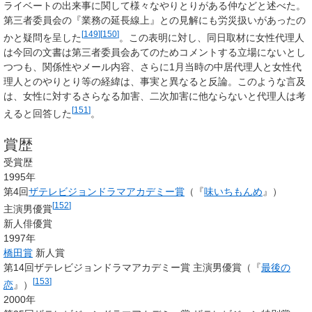
ライベートの出来事に関して様々なやりとりがある仲などと述べた。
第三者委員会の『業務の延長線上』との見解にも労災扱いがあったの
[
149
]
[
150
]
かと疑問を呈した
。この表明に対し、同日取材に女性代理人
は今回の文書は第三者委員会あてのためコメントする立場にないとし
つつも、関係性やメール内容、さらに1月当時の中居代理人と女性代
理人とのやりとり等の経緯は、事実と異なると反論。このような言及
は、女性に対するさらなる加害、二次加害に他ならないと代理人は考
[
151
]
えると回答した
。
賞歴
受賞歴
1995年
第4回
ザテレビジョンドラマアカデミー賞
（『
味いちもんめ
』）
[
152
]
主演男優賞
新人俳優賞
1997年
橋田賞
新人賞
第14回ザテレビジョンドラマアカデミー賞 主演男優賞（『
最後の
[
153
]
恋
』）
2000年