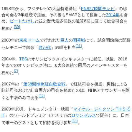
1998年から、フジテレビの大型特別番組『
FNS27時間テレビ
』の総
合司会を3年連続で担当。その後もSMAPとして担当した
2014年
を含
め、
ビートたけし
と並ぶ歴代最多回数の通算8回に渡って総合司会を
[
30
]
務めた
。
2000年の
東京ドーム
で行われた
巨人
の
開幕戦
にて、試合開始前の開幕
[
31
]
セレモニーで国歌「
君が代
」独唱を担当
。
2004年、
TBS
のオリンピックメインキャスターに就任。以後、2018
年までのオリンピック時に、8大会連続で同局のメインキャスターを
[
7
]
務めた
。
2007年の『
第58回NHK紅白歌合戦
』で紅組司会を担当。男性による
紅組司会および紅白両方の司会を務めたのは、NHKアナウンサーを除
[
32
]
くと中居のみである
。
2009年10月、ドキュメンタリー映画『
マイケル・ジャクソン THIS IS
IT
』のワールドプレミア（アメリカの
ロサンゼルス
で開催）に、日本
[
33
]
で唯一のゲストとして招待を受け参加
。