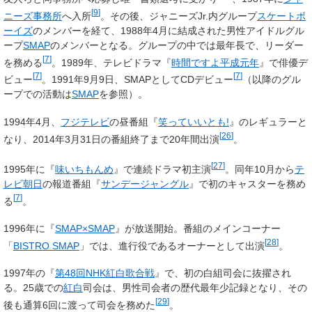
[
9
]
ニーズ事務所
へ入所
。その後、ジャニーズJr.内グループ
スケートボ
ーイズ
のメンバーを経て、1988年4月に結成された男性アイドルグル
ープ
SMAP
のメンバーとなる。グループの中では最年長で、リーダー
[
7
]
を務める
。1989年、テレビドラマ『
時間ですよ平成元年
』で俳優デ
[
7
]
[
7
]
ビュー
。1991年9月9日、SMAPとしてCDデビュー
（以降のグル
ープでの活動は
SMAP
を参照）。
1994年4月、
フジテレビ
の昼番組『
笑っていいとも!
』のレギュラーと
[
26
]
なり、2014年3月31日の番組終了まで20年間出演
。
[
27
]
1995年に『
味いちもんめ
』で連続ドラマ初主演
。同年10月から
テ
レビ朝日
の報道番組『
サンデージャングル
』で初のキャスターを務め
[
7
]
る
。
1996年に『
SMAP×SMAP
』が放送開始。番組のメインコーナー
[
28
]
「
BISTRO SMAP
」では、進行役であるオーナーとして出演
。
1997年の『
第48回NHK紅白歌合戦
』で、初の白組司会に抜擢され
る。25歳での
紅白
司会は、男性司会者の歴代最年少記録となり、その
[
29
]
後も通算6回に渡って司会を務めた
。