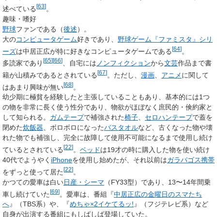
[
63
]
述べている
。
趣味・嗜好
野球
ファンである（
後述
）。
大の
コンピュータゲーム
好きであり、
野球ゲーム
『ファミスタ』シリ
[
64
]
ーズ
は中居正広が特に好きなコンピュータゲームである
。
[
65
]
[
66
]
多読家であり
、自宅には
ノンフィクション
から
文芸
作品まで書
[
67
]
籍が山積みであるとされている
。ただし、
漫画
、
アニメ
に関して
[
68
]
はあまり興味が無い
。
幼少期に極貧を経験したと主張していることもあり、基本的には1つ
の物を非常に長く使う性分であり、物欲がほぼなく庶民的・倹約家と
して知られる。
ガムテープ
で補強された
椅子
、
セロハンテープ
で蓋を
閉めた
炊飯器
、ボロボロになった
バスタオル
など、古くなった物や壊
れた物でも補強し、完全に故障して使用不可能になるまで使用し続け
[
22
]
ているとされている
。
ベッド
は19才の時に購入した物を使い続け
40代でようやく
iPhone
を使用し始めたが、それ以前は
ガラパゴス携帯
[
22
]
をずっと使って居た
。
かつての愛車は白い
日産・シーマ
（FY33型）であり、13〜14年間乗
[
69
]
車し続けていた
。愛車は、番組『
中居正広の金曜日のスマたち
へ
』（TBS系）や、『
めちゃ×2イケてるッ!
』（フジテレビ系）など
自身が出演する番組にもしばしば登場していた。