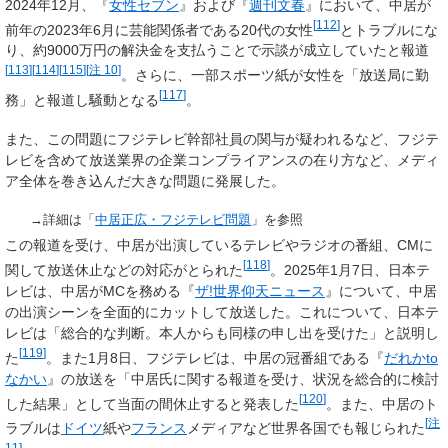
2024年12月、『
女性セブン
』および『
週刊文春
』において、中居が
[
112
]
前年の2023年6月に芸能関係者である20代の女性
とトラブルにな
り、約9000万円の解決金を支払うことで示談が成立していたと報道
[
113
]
[
114
]
[
115
]
[
注 10
]
。さらに、一部スポーツ紙が女性を「放送局に勤
[
117
]
務」と報道し騒動となる
。
また、この問題にフジテレビ幹部社員の関与が疑われるなど、フジテ
レビを含めて放送業界の企業コンプライアンスの在り方など、メディ
ア全体を巻き込んだ大きな問題に発展した。
→詳細は「
中居正広・フジテレビ問題
」を参照
この報道を受け、中居が出演しているテレビやラジオの番組、CMに
[
118
]
関して放送休止などの対応がとられた
。2025年1月7日、日本テ
レビは、中居がMCを務める『
ザ!世界仰天ニュース
』について、中居
の出演シーンを全面的にカットして放送した。これについて、日本テ
レビは「総合的な判断。本人からも同様の申し出を受けた」と説明し
[
119
]
た
。また1月8日、フジテレビは、中居の冠番組である『
だれかto
なかい
』の放送を「中居氏に関する報道を受け、状況を総合的に検討
[
120
]
した結果」として当面の間休止すると発表した
。また、中居のト
[
注
ラブルは
ドイツ
紙や
フランス
メディアなど世界各国でも報じられた
11
]