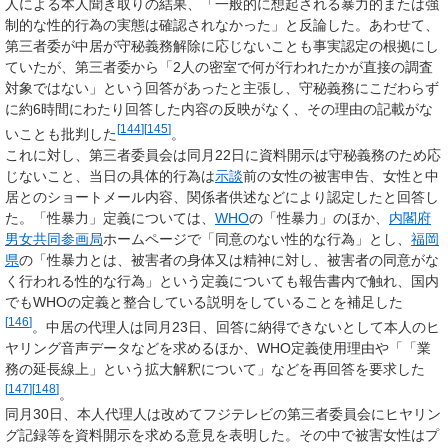
人による本人聞き取りの結果、「一般的に想起される暴力的または強
制的な性的行為の実態は確認されなかった」と反論した。あわせて、
第三者委が中居が守秘義務解除に応じないことも事実認定の根拠にし
ていたが、第三者委から「2人の密室で何が行われたかが直接の調査
対象ではない」という回答があったと主張し、守秘義務にこだわらず
に約6時間にわたり回答した内容の反映がなく、その理由の記載がな
[
144
]
[
145
]
いことも批判した
。
これに対し、第三者委員会は同月22日に資料開示は守秘義務のため応
じないこと、当日の具体的行為は
示談
前の女性の被害申告、女性と中
居とのショートメール内容、関係者供述などにより認定したと回答し
た。「性暴力」定義については、
WHO
の「性暴力」のほか、
内閣府
男女共同参画局
ホームページで「同意のない性的な行為」とし、
福岡
県
の「性暴力とは、被害者の身体又は精神に対し、被害者の同意がな
く行われる性的な行為」という定義についても報告書内で触れ、国内
でもWHOの定義と整合している説明をしていることを補足した
[
146
]
。中居の代理人は同月23日、回答に納得できないとして本人のヒ
ヤリング音声データなどを求めるほか、WHO定義使用理由や「「業
務の延長線上」という拡大解釈について」などを再回答を要求した
[
147
]
[
148
]
。
同月30日、本人代理人は改めてフジテレビの第三者委員会にヒヤリン
グ記録等を資料開示を求める意見を表明した。その中で被害女性はプ