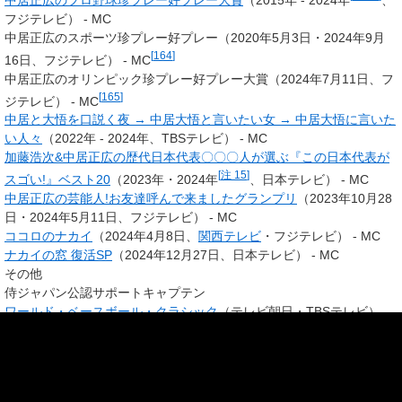
中居正広のプロ野球珍プレー好プレー大賞
（2015年
- 2024年
、
フジテレビ） - MC
中居正広のスポーツ珍プレー好プレー（2020年5月3日・2024年9月
[
164
]
16日、フジテレビ） - MC
中居正広のオリンピック珍プレー好プレー大賞（2024年7月11日、フ
[
165
]
ジテレビ） - MC
中居と大悟を口説く夜 → 中居大悟と言いたい女 → 中居大悟に言いた
い人々
（2022年 - 2024年、TBSテレビ） - MC
加藤浩次&中居正広の歴代日本代表〇〇〇人が選ぶ『この日本代表が
[
注 15
]
スゴい!』ベスト20
（2023年・2024年
、日本テレビ） - MC
中居正広の芸能人!お友達呼んで来ましたグランプリ
（2023年10月28
日・2024年5月11日、フジテレビ） - MC
ココロのナカイ
（2024年4月8日、
関西テレビ
・フジテレビ） - MC
ナカイの窓 復活SP
（2024年12月27日、日本テレビ） - MC
その他
侍ジャパン公認サポートキャプテン
ワールド・ベースボール・クラシック
（テレビ朝日・TBSテレビ）
第3回ワールド・ベースボール・クラシック
（2013年3月2日 - 20日）
第4回ワールド・ベースボール・クラシック
（2017年3月7日 - 23日）
[
166
]
第5回ワールド・ベースボール・クラシック
（2023年3月9日 - 22日）