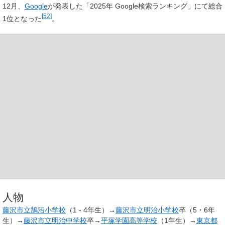
12月、
Google
が発表した「2025年 Google検索ランキング」にて総合
[
52
]
1位となった
。
人物
藤沢市立鵠沼小学校
（1 - 4年生）→
藤沢市立明治小学校
卒（5・6年
生）→
藤沢市立明治中学校
卒→
平塚学園高等学校
（1年生）→
東京都