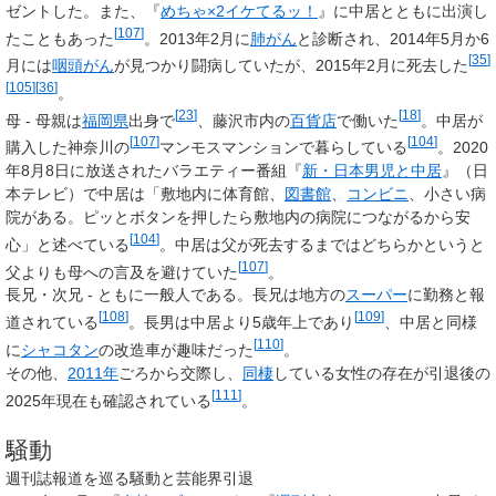
ゼントした。また、『
めちゃ×2イケてるッ！
』に中居とともに出演し
[
107
]
たこともあった
。2013年2月に
肺がん
と診断され、2014年5月か6
[
35
]
月には
咽頭がん
が見つかり闘病していたが、2015年2月に死去した
[
105
]
[
36
]
。
[
23
]
[
18
]
母
- 母親は
福岡県
出身で
、藤沢市内の
百貨店
で働いた
。中居が
[
107
]
[
104
]
購入した神奈川の
マンモスマンションで暮らしている
。2020
年8月8日に放送されたバラエティー番組『
新・日本男児と中居
』（日
本テレビ）で中居は「敷地内に体育館、
図書館
、
コンビニ
、小さい病
院がある。ピッとボタンを押したら敷地内の病院につながるから安
[
104
]
心」と述べている
。中居は父が死去するまではどちらかというと
[
107
]
父よりも母への言及を避けていた
。
長兄・次兄 - ともに一般人である。長兄は地方の
スーパー
に勤務と報
[
108
]
[
109
]
道されている
。長男は中居より5歳年上であり
、中居と同様
[
110
]
に
シャコタン
の改造車が趣味だった
。
その他、
2011年
ごろから交際し、
同棲
している女性の存在が引退後の
[
111
]
2025年現在も確認されている
。
騒動
週刊誌報道を巡る騒動と芸能界引退