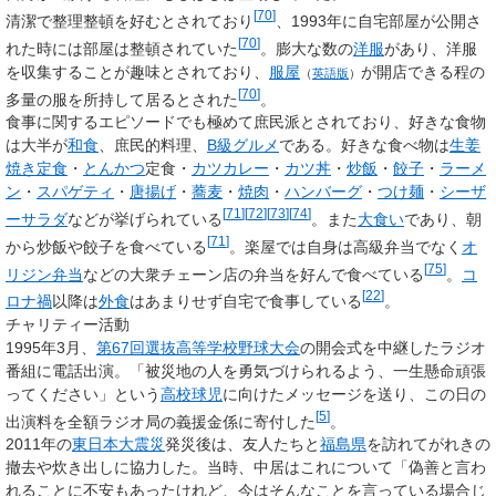
[
70
]
清潔で整理整頓を好むとされており
、1993年に自宅部屋が公開さ
[
70
]
れた時には部屋は整頓されていた
。膨大な数の
洋服
があり、洋服
を収集することが趣味とされており、
服屋
が開店できる程の
（
英語版
）
[
70
]
多量の服を所持して居るとされた
。
食事に関するエピソードでも極めて庶民派とされており、好きな食物
は大半が
和食
、庶民的料理、
B級グルメ
である。好きな食べ物は
生姜
焼き
定食
・
とんかつ
定食・
カツカレー
・
カツ丼
・
炒飯
・
餃子
・
ラーメ
ン
・
スパゲティ
・
唐揚げ
・
蕎麦
・
焼肉
・
ハンバーグ
・
つけ麺
・
シーザ
[
71
]
[
72
]
[
73
]
[
74
]
ーサラダ
などが挙げられている
。また
大食い
であり、朝
[
71
]
から炒飯や餃子を食べている
。楽屋では自身は高級弁当でなく
オ
[
75
]
リジン弁当
などの大衆チェーン店の弁当を好んで食べている
。
コ
[
22
]
ロナ禍
以降は
外食
はあまりせず自宅で食事している
。
チャリティー活動
1995年3月、
第67回選抜高等学校野球大会
の開会式を中継したラジオ
番組に電話出演。「被災地の人を勇気づけられるよう、一生懸命頑張
ってください」という
高校球児
に向けたメッセージを送り、この日の
[
5
]
出演料を全額ラジオ局の義援金係に寄付した
。
2011年の
東日本大震災
発災後は、友人たちと
福島県
を訪れてがれきの
撤去や炊き出しに協力した。当時、中居はこれについて「偽善と言わ
れることに不安もあったけれど、今はそんなことを言っている場合じ