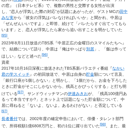
の窓』（日本テレビ系）で、複数の男性と交際する女性が出演
し、“恋人が浮気した際の対応”が話題にあがったが、ゲストMCの
田中
みな実
から「彼女の浮気はバレなければいいか」と聞かれ、中居は
「ぜんぜんいいですよ」と即答、続けて「バレたらすぐ出てってもら
います」と、恋人が浮気したら家から追い出すことを明かしていた
[
95
]
。
2023年8月11日放送のTBS系『中居正広の金曜日のスマイルたちへ』
で、結婚について語り、中居は「俺はやっぱり
別居
」、「飯は作って
[
96
]
ほしい」などと述べた
。
資産
2017年10月16日深夜に放送されたTBS系新バラエティ番組『
なかい
君の学スイッチ
』の初回放送で、中居は自身の
貯金
額について言及、
「銀行口座が1個しかない」と明かし、「1個だから、お金を下ろした
ときに貯金がそこにしかないから、残高とかびっくりする」と打ち明
[
97
]
けている
。サンドウィッチマンの
伊達みきお
が、「残高100億円あ
るって本当ですか?」とネット上で話題になった貯金額について、中
居に尋ねると「ないよ、ないよ。あるわけがない」と否定している
[
97
]
。
長者番付
では、2002年度の確定申告において、俳優・タレント部門
[
98
]
で、所得税額1億6808万円と、初の1位に躍り出ていた
。また、最