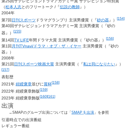
第25回ザテレビジョンドラマアカデミー賞 ザテレビジョン特別賞
（
松本人志
とのフリートーク /『
伝説の教師
』）
2004年
[
154
]
第7回
日刊スポーツ
ドラマグランプリ 主演男優賞（『
砂の器
』）
第40回ザテレビジョンドラマアカデミー賞 主演男優賞（『砂の
[
155
]
器』）
[
156
]
第14回
TV LIFE
年間ドラマ大賞 主演男優賞（『砂の器』）
第1回
月刊TVnavi/ドラマ・オブ・ザ・イヤー
主演男優賞（『砂の
器』）
2008年
第21回
日刊スポーツ映画大賞
主演男優賞（『
私は貝になりたい
』）
[
157
]
表彰歴
[
158
]
2021年
紺綬褒章
並びに
賞杯
[
159
]
2022年 紺綬褒章飾版
[
160
]
[
161
]
2023年 紺綬褒章飾版
出演
→SMAPのグループ出演については「
SMAP §
出演
」を参照
引退時点での出演番組
レギュラー番組