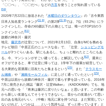
「〇〇べ」、「〇〇だべ」などの
方言
を使うことが知れ渡っている
[
59
]
。
2020年7月22日に放送された『
水曜日のダウンタウン
』の「古今東西
[
注 8
]
[
注 9
]
日本人知名度ランキング
」の第2弾
では、7位（93.2%）にラ
ンクインした。存命の60歳以下の人物としては、唯一のTOP10のラ
[
61
]
ンクインだった
。
故郷の神奈川・藤沢
地元、
藤沢市
の辻堂について、2021年2月13日、自身がMCを務める
テレビ朝日『中居正広のニュースな会』で、「辻堂、
ショッピングモ
ール
が3つぐらいある。駅にもあるし、ちょっと離れたところにもあ
[
62
]
る。今、マンションがすごい建ってる」と解説している
。週末に
オフができると、車で辻堂に帰っては、1学年下の後輩が経営してい
[
25
]
る大衆的な居酒屋に旧友たちと集まるという
。また「
テラスモー
[
25
]
ル湘南
」や「
湘南モールフィル
」に足しげく通っていたという
。
中居は以前から故郷の神奈川・藤沢で暮らす夢を語っている。2016年
7月に発売された雑誌『藤沢・辻堂Walker』（KADOKAWA）でも、地
元への思いを「『将来は藤沢に戻りたいなぁ』と思います。この年齢
から新しい友達なんてそうそうできないし、昔からの友達がいて思い
出のある地元がいい。（中略）地元に家を持つのは、まだ実現してい
ないけれど、いつかは……という気持ちは、ずっと持っています」と