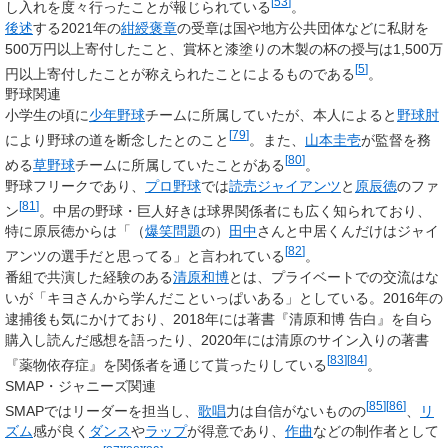
[
53
]
し入れを度々行ったことが報じられている
。
後述
する2021年の
紺綬褒章
の受章は国や地方公共団体などに私財を
500万円以上寄付したこと、賞杯と漆塗りの木製の杯の授与は1,500万
[
5
]
円以上寄付したことが称えられたことによるものである
。
野球関連
小学生の頃に
少年野球
チームに所属していたが、本人によると
野球肘
[
79
]
により野球の道を断念したとのこと
。また、
山本圭壱
が監督を務
[
80
]
める
草野球
チームに所属していたことがある
。
野球フリークであり、
プロ野球
では
読売ジャイアンツ
と
原辰徳
のファ
[
81
]
ン
。中居の野球・巨人好きは球界関係者にも広く知られており、
特に原辰徳からは「（
爆笑問題
の）
田中
さんと中居くんだけはジャイ
[
82
]
アンツの選手だと思ってる」と言われている
。
番組で共演した経験のある
清原和博
とは、プライベートでの交流はな
いが「キヨさんから学んだこといっぱいある」としている。2016年の
逮捕後も気にかけており、2018年には著書『清原和博 告白』を自ら
購入し読んだ感想を語ったり、2020年には清原のサイン入りの著書
[
83
]
[
84
]
『薬物依存症』を関係者を通じて貰ったりしている
。
SMAP・ジャニーズ関連
[
85
]
[
86
]
SMAPではリーダーを担当し、
歌唱
力は自信がないものの
、
リ
ズム
感が良く
ダンス
や
ラップ
が得意であり、
作曲
などの制作者として