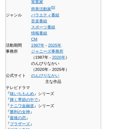
実業家
[
5
]
慈善活動家
ジャンル
バラエティ番組
音楽番組
スポーツ番組
情報番組
CM
活動期間
1987年
-
2025年
事務所
ジャニーズ事務所
（1987年 -
2020年
）
のんびりなかい
（2020年 - 2025年）
公式サイト
のんびりなかい
主な作品
テレビドラマ
『
味いちもんめ
』シリーズ
『
輝く季節の中で
』
『
ナニワ金融道
』シリーズ
『
勝利の女神
』
『
最後の恋
』
『
ブラザーズ
』