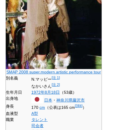
SMAP 2008 super.modern.artistic.performance tour
別名義
[
注 1
]
N.マッピー
[
注 2
]
なかいさん
生年月日
1972年
8月18日
（53歳）
出身地
日本
・
神奈川県
藤沢市
身長
[
3
]
[
4
]
170
cm
（公表は165 cm
）
血液型
A型
職業
タレント
司会者