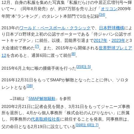
12月、自身の私服を集めた写真集『私服だらけの中居正広増刊号〜輝
いて〜』（同年8月発売）が、約37万部を売り上げ「
オリコン
2009年
[
34
]
年間“本”ランキング」のタレント本部門で1位を記録
。
2013年の
ワールド・ベースボール・クラシック
で、
日本野球機構
によ
り日本プロ野球史上初の公認サポーターである「侍ジャパン公認サポ
ートキャプテン」に就任。以後、芸能界引退まで
2017年
・
2023年
と3
[
7
]
大会連続で務めた
。また、2015年から開催される
世界野球プレミア
[
8
]
12
を含めると、通算6回に渡って就任
。
[
35
]
[
注 5
]
2015年6月上旬に喉の腫瘍手術を行った
。
2016年12月31日をもってSMAPが解散となったことに伴い、ソロタ
[
38
]
レントとなる
。
→詳細は「
SMAP解散騒動
」を参照
2020年2月21日に記者会見を開き、3月31日をもってジャニーズ事務
所を退所し、4月から個人事務所「株式会社のんびりなかい」に所属
し、同事務所の
代表取締役
社長
に就任することを発表。同事務所は、
[
39
]
[
注 6
]
[
注 7
]
父の命日となる2月19日に設立している
。