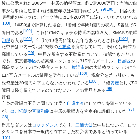
後に公示された2005年、中居の納税額は、約1億9000万円で当時の税
[
99
]
[
100
]
率から単純に逆算すれば推定年収は4億円弱だった
。中居の出
演番組のギャラは、ピーク時には1本200万円に達していたといわれる
[
100
]
。1年50週で計算した場合、1番組で年間1億円の収入、5番組で5
[
100
]
億円である
。これにCMのギャラや特番の臨時収入、SMAPの歌唱
[
100
]
[
100
]
印税
も入る
。年収で10億円に達した年もあったとされる
。ま
た中居は都内一等地に複数の
不動産
を所有していて、それらは軒並み
[
99
]
高騰している
。中居が所有する不動産について、確認できただけ
でも、東京都
港区
の超高級マンションに315平方メートル、
目黒区
の
高級マンションに97平方メートル、
横浜市
内の大規模マンションにも
[
100
]
114平方メートルの部屋を所有している
。税金分を差っ引いても
[
100
]
総資産は20億円を下回らないといわれている
。「総
資産
として50
[
99
]
億円は軽く超えているのではないか」との意見もある
。
評価
自身の歌唱力不足に関しては度々
自虐ネタ
にしてウケを狙っている
[
85
]
が、
出川哲朗
や
斉藤和義
は中居の歌唱力を肯定的に評価していた
[
86
]
。
得意なダンスは
ロックダンス
であり、
三浦大知
は中居について、ロッ
クダンスを日本で一般的な存在にした功労者であると語っている
[
101
]