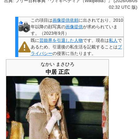
出典: フリー百科事典『ウィキペディア（Wikipedia）』 (2026/08/05
02:32 UTC 版)
この項目は
画像提供依頼
に出されており、2010
年以降の顔写真の
画像提供
が求められていま
す。
（
2023年9月
）
既に
芸能界を引退した人物
です。現在は
私人
で
あるため、引退後の私生活を記載することは
プ
ライバシー
の侵害に当たります。
なかい まさひろ
中居 正広