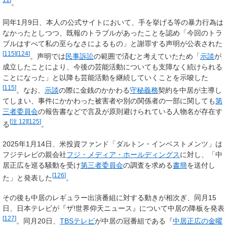
。
同年1月9日、本人の公式サイトにおいて、手を挙げる等の暴力行為は
なかったとしつつ、既報のトラブルがあったことを認め「今回のトラ
ブルはすべて私の至らなさによるもの」と謝罪する声明が公表された
[
115
]
[
124
]
。声明では
民事訴訟
の範囲で済むと考えていたため「
示談
が
成立したことにより、今後の芸能活動についても支障なく続けられる
ことになった
」と以降も芸能活動を継続していくことを示唆した
[
115
]
。なお、
示談
の際に金銭のかかわる
守秘義務
契約を中居が主導し
てしまい、事件にかかわった被害者や別の関係者の一部に関しても
第
三者委員会
の報告書などで言及が原則避けられている人物名が存在す
[
注 12
]
[
125
]
る
。
2025年1月14日、米投資ファンド「ダルトン・インベストメンツ」は
フジテレビの親会社
フジ・メディア・ホールディングス
に対し、「中
居正広を巡る騒動を受け
第三者委員会
の調査を求める
書簡
を送付し
[
126
]
た」と発表した
。
その後も中居のレギュラー出演番組に対する動きが相次ぎ、同月15
日、日本テレビが『ザ!世界仰天ニュース』について中居の降板を発表
[
127
]
。同月20日、
TBSテレビ
が中居の冠番組である『
中居正広の金曜