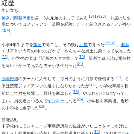
経歴
生い立ち
[
18
]
[
19
]
[
20
]
神奈川県
藤沢市
出身、3人兄弟の末っ子である
。中居の幼少
期についてはメディアで「貧困を経験した」と紹介されることが多い
[
注 4
]
。
[
25
]
[
19
]
小学4年生までを
鵠沼
で過ごし、その後は
辻堂
で育った
。
湘南
エリアという海の街ののどかで、やんちゃな風土に染まって成長した
[
23
]
[
19
]
。小学生の頃は「近所のガキ大将」で
、近所で遊ぶ時は電信柱
[
21
]
を這い上がって元気な男子小学生だった
。
[
25
]
少年野球
のチームに入部して、毎日のように河原で練習する
。将
[
25
]
来は読売ジャイアンツの選手になりたかったが
、小学校卒業を目
[
18
]
前にして肘を故障し、野球を断念した
。やぶれかぶれになってし
[
25
]
まい、男友達とつるんで
ヤンキー
になる
。小学校を卒業後、近所
[
19
]
の中学校に進学した
。
芸能活動
中学校内に旧ジャニーズ事務所所属の生徒がいたことをきっかけに、
[
19
]
友人らと同事務所へ応募し唯一書類選考に受かり
、1987年に
ジャ