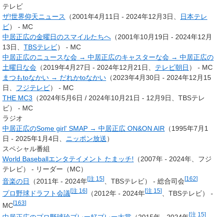
テレビ
ザ!世界仰天ニュース
（2001年4月11日 - 2024年12月3日、
日本テレ
ビ
） - MC
中居正広の金曜日のスマイルたちへ
（2001年10月19日 - 2024年12月
13日、
TBSテレビ
） - MC
中居正広のニュースな会 → 中居正広のキャスターな会 → 中居正広の
土曜日な会
（2019年4月27日 - 2024年12月21日、
テレビ朝日
） - MC
まつもtoなかい → だれかtoなかい
（2023年4月30日 - 2024年12月15
日、
フジテレビ
） - MC
THE MC3
（2024年5月6日 / 2024年10月21日 - 12月9日、TBSテレ
ビ） - MC
ラジオ
中居正広のSome girl' SMAP → 中居正広 ON&ON AIR
（1995年7月1
日 - 2025年1月4日、
ニッポン放送
）
スペシャル番組
World Baseballエンタテイメント たまッチ!
（2007年 - 2024年、フジ
テレビ） - リーダー（MC）
[
注 15
]
[
162
]
音楽の日
（2011年 - 2024年
、TBSテレビ） - 総合司会
[
注 16
]
[
注 15
]
プロ野球ドラフト会議
（2012年 - 2024年
、TBSテレビ） -
[
163
]
MC
[
注 15
]