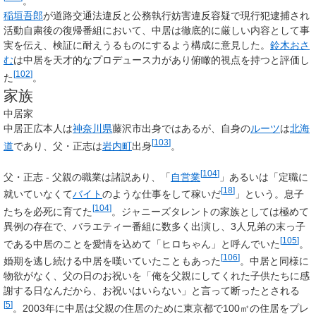
。
稲垣吾郎
が道路交通法違反と公務執行妨害違反容疑で現行犯逮捕され
活動自粛後の復帰番組において、中居は徹底的に厳しい内容として事
実を伝え、検証に耐えうるものにするよう構成に意見した。
鈴木おさ
む
は中居を天才的なプロデュース力があり俯瞰的視点を持つと評価し
[
102
]
た
。
家族
中居家
中居正広本人は
神奈川県
藤沢市出身ではあるが、自身の
ルーツ
は
北海
[
103
]
道
であり、父・正志は
岩内町
出身
。
[
104
]
父・
正志
- 父親の職業は諸説あり、「
自営業
」あるいは「定職に
[
18
]
就いていなくて
バイト
のような仕事をして稼いだ
」という。息子
[
104
]
たちを必死に育てた
。ジャニーズタレントの家族としては極めて
異例の存在で、バラエティー番組に数多く出演し、3人兄弟の末っ子
[
105
]
である中居のことを愛情を込めて「ヒロちゃん」と呼んでいた
。
[
106
]
婚期を逃し続ける中居を嘆いていたこともあった
。中居と同様に
物欲がなく、父の日のお祝いを「俺を父親にしてくれた子供たちに感
謝する日なんだから、お祝いはいらない」と言って断ったとされる
[
5
]
。2003年に中居は父親の住居のために東京都で100㎡の住居をプレ