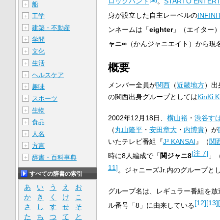
ロックバンド
。
STARTO ENTER
船
＋
身が設立した自主レーベルの
INFIN
工学
＋
建築・不動産
＋
ンネームは「
eighter
」（エイター
学問
＋
ャニ∞
（かんジャニエイト）から現
文化
＋
生活
＋
概要
ヘルスケア
＋
メンバー全員が
関西
（
近畿地方
）出
趣味
＋
の関西出身グループとしては
KinKi K
スポーツ
＋
生物
＋
2002年12月18日、
横山裕
・
渋谷す
食品
＋
（
丸山隆平
・
安田章大
・
内博貴
）が
人名
＋
いたテレビ番組『
J³ KANSAI
』（
関
方言
＋
[
注 7
]
時に8人編成で「
関ジャニ8
」
辞書・百科事典
＋
11
]
。ジャニーズJr.内のグループ
すべての辞書の索引
あ
い
う
え
お
グループ名は、レギュラー番組を放
か
き
く
け
こ
[
12
]
[
13
]
[
ル番号「8」に由来している
さ
し
す
せ
そ
た
ち
つ
て
と