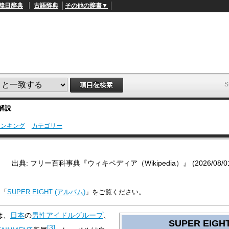
韓日辞典
古語辞典
その他の辞書▼
解説
ランキング
カテゴリー
L
/
o
a
d
出典: フリー百科事典『ウィキペディア（Wikipedia）』 (2026/08/01 2
e
d
:
4
は「
SUPER EIGHT (アルバム)
」をご覧ください。
5
.
3
は、
日本
の
男性アイドルグループ
、
3
SUPER EIGH
%
[
3
]