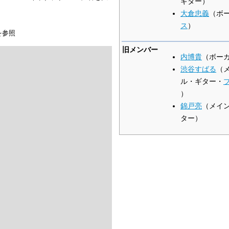
ギター）
大倉忠義
（ボ
ス
）
を参照
旧メンバー
内博貴
（ボー
渋谷すばる
（
ル・ギター・
）
錦戸亮
（メイ
ター）