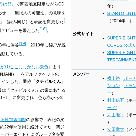
ろは節
』で関西地区限定ながらCD
年）
わせ、「無限大の可能性」の意味を
STARTO ENT
[
（2024年 - ）
」（読み同じ）と表記を変更した
[
16
]
国デビューを果たした
。
公式サイト
SUPER EIGHT 
[
19
]
18年に渋谷
、2019年に錦戸が脱
CORDS 公式
SUPER EIGHT
活動している。
TERTAINMEN
がり/ここにしかない景色
』より、
メンバー
NJANI）」をアルファベット化
横山裕
（
ボー
ザインした、通称「
クチビルくん
」
ション
・
トラ
後は「クチビルくん」の歯にあたる
ー
）
EIGHT」に変更され、色も赤から金
村上信五
（ボ
ード
）
丸山隆平
（ボ
よる性加害問題
の影響で、表記の変
）
ら約22年間使用し続けてきた「関ジ
安田章大
（メ
スーパーエイト）にグループ名を変