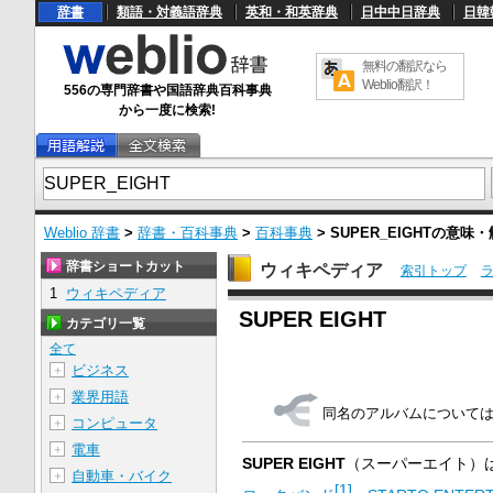
辞書
類語・対義語辞典
英和・和英辞典
日中中日辞典
日韓
無料の翻訳なら
Weblio翻訳！
556の専門辞書や国語辞典百科事典
から一度に検索!
Weblio 辞書
>
辞書・百科事典
>
百科事典
>
SUPER_EIGHT
の意味・
辞書ショートカット
ウィキペディア
索引トップ
1
ウィキペディア
U
SUPER EIGHT
n
カテゴリ一覧
m
u
全て
t
ビジネス
＋
e
業界用語
＋
同名のアルバムについて
コンピュータ
＋
電車
＋
SUPER EIGHT
（スーパーエイト）
自動車・バイク
＋
[
1
]