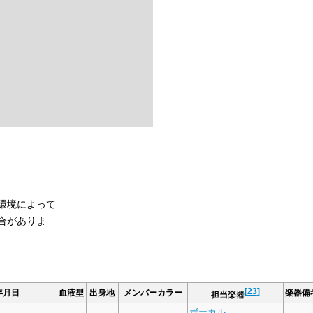
環境によって
合がありま
[
23
]
年月日
血液型
出身地
メンバーカラー
楽器備
担当楽器
ボーカル