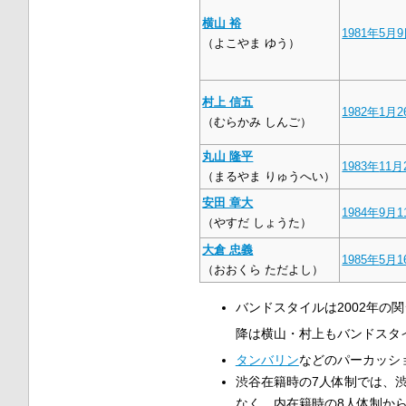
横山 裕
1981年
5月
（よこやま ゆう）
村上 信五
1982年
1月2
（むらかみ しんご）
丸山 隆平
1983年
11月
（まるやま りゅうへい）
安田 章大
1984年
9月1
（やすだ しょうた）
大倉 忠義
1985年
5月1
（おおくら ただよし）
バンドスタイルは2002年の
降は横山・村上もバンドスタ
タンバリン
などのパーカッシ
渋谷在籍時の7人体制では、
なく、内在籍時の8人体制か