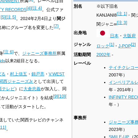
TAINMENT
所属
。レーベルは自
別名
※以下旧名
[
4
]
[
注 4
]
ITY RECORDS
。公式ファ
[
注 1
]
KANJANI8
関
[
5
]
[
注 5
]
）
。2024年2月4日より
関ジ
[
注 3
]
関ジャニ∞
[
7
]
名称にグループ名を変更した
。
出身地
日本
・
大阪府
ジャンル
[
1
]
[
2
]
ロック
J-POP
[
注 6
]
身
で、
ジャニーズ事務所
所属
活動期間
2002年
-
ids
以来2組目となる。
レーベル
テイチクレコ
ばる
・
村上信五
・
錦戸亮
・
V.WEST
2007年）
関西ジャニーズJr.
として出演して
インペリアル
西テレビ
）に
大倉忠義
が加入し、同
年 - 2014年）
[
9
]
[
10
]
[
INFINITY RE
（かんジャニエイト）を結成
年 - ）
として活動がスタートした。
事務所
送していた関西テレビのチャンネ
ジャニーズ事
11
]
。
2023年）
SMILE-UP.
（20