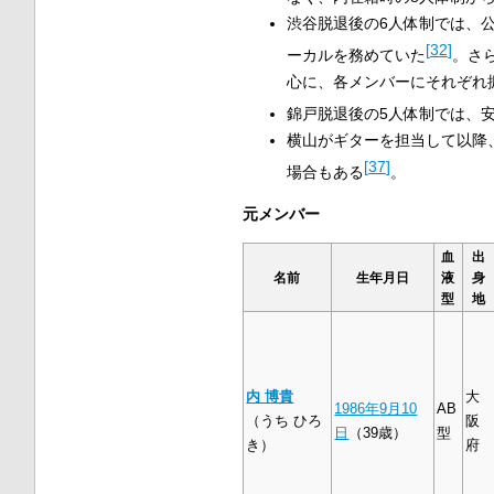
渋谷脱退後の6人体制では、
[
32
]
ーカルを務めていた
。さ
心に、各メンバーにそれぞれ
錦戸脱退後の5人体制では、
横山がギターを担当して以降
[
37
]
場合もある
。
元メンバー
血
出
名前
生年月日
液
身
型
地
内 博貴
大
1986年
9月10
AB
（うち ひろ
阪
日
（39歳）
型
き）
府