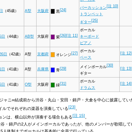
[
注 10
]
パーカッション
[
24
]
9日
（45歳）
A型
大阪府
黒
トランペット
[
25
]
ギター
ボーカル
[
26
]
[
注 11
]
6日
（44歳）
AB型
大阪府
キーボード
紫
ピアノ
ボーカル
[
27
]
[
注 12
]
26日
（42歳）
A型
京都府
オレンジ
ベース
[
30
]
メインボーカル
[
29
]
[
注 13
]
1日
（41歳）
A型
兵庫県
青
ギター
ボーカル
[
31
]
[
注 14
]
6日
（41歳）
O型
大阪府
緑
ドラムス
関ジャニ∞結成前から渋谷・丸山・安田・錦戸・大倉を中心に披露していた
[
23
]
イルでそれぞれの楽器を演奏している
。
[
注 15
]
ョンは、横山以外が演奏する場合もある
。
渋谷・錦戸の2人がメインボーカルであったが、他のメンバーが歌唱して
ら5人体制までボーカルは基本的に全員で行っている。