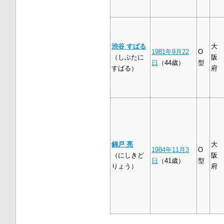
渋谷 すばる
大
1981年
9月22
O
（しぶたに
阪
日
（44歳）
型
すばる）
府
錦戸 亮
大
1984年
11月3
O
（にしきど
阪
日
（41歳）
型
りょう）
府