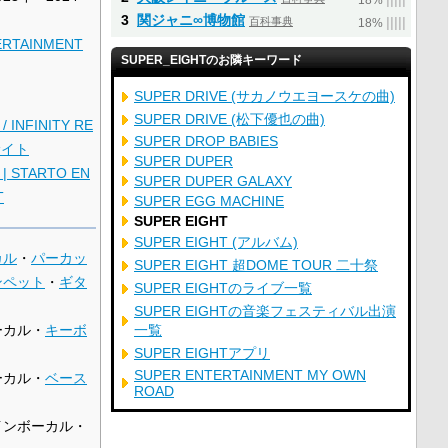
18%
3
関ジャニ∞博物館
百科事典
|
|
|
|
|
18%
ERTAINMENT
SUPER_EIGHTのお隣キーワード
SUPER DRIVE (サカノウエヨースケの曲)
SUPER DRIVE (松下優也の曲)
/ INFINITY RE
SUPER DROP BABIES
サイト
SUPER DUPER
 | STARTO EN
SUPER DUPER GALAXY
T
SUPER EGG MACHINE
SUPER EIGHT
SUPER EIGHT (アルバム)
カル
・
パーカッ
SUPER EIGHT 超DOME TOUR 二十祭
ンペット
・
ギタ
SUPER EIGHTのライブ一覧
SUPER EIGHTの音楽フェスティバル出演
ーカル・
キーボ
一覧
SUPER EIGHTアプリ
SUPER ENTERTAINMENT MY OWN
ーカル・
ベース
ROAD
インボーカル・