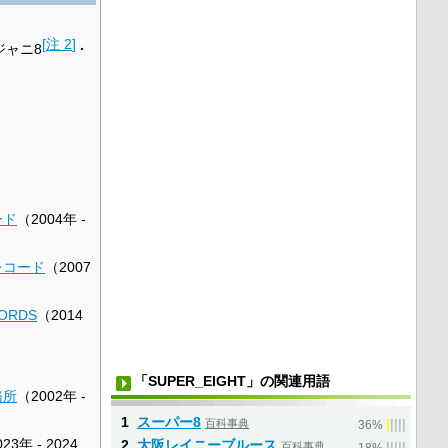
[
注 2
]
ジャニ8
ード
（2004年 -
レコード
（2007
CORDS
（2014
「SUPER_EIGHT」の関連用語
務所
（2002年 -
1
スーパー8
百科事典
|
|
|
|
|
36%
23年 - 2024
2
大阪レイニーブルース
百科事典
|
|
|
|
|