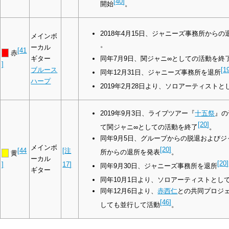
[
40
]
開始
。
2018年4月15日、ジャニーズ事務所から
メインボ
。
ーカル
[
41
赤
ギター
同年7月9日、関ジャニ∞としての活動を終
]
ブルース
[
1
同年12月31日、ジャニーズ事務所を退所
ハープ
2019年2月28日より、ソロアーティストと
2019年9月3日、ライブツアー『
十五祭
』の
[
20
]
て関ジャニ∞としての活動を終了
。
同年9月5日、グループからの脱退およびジ
メインボ
[
20
]
[
44
[
注
所からの退所を発表
。
黄
ーカル
[
20
]
]
17
]
同年9月30日、ジャニーズ事務所を退所
ギター
同年10月1日より、ソロアーティストとし
同年12月6日より、
赤西仁
との共同プロジ
[
46
]
しても並行して活動
。