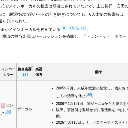
公式でメインボーカルの担当は明確にされていないが、主に錦戸・安田の
らに、脱退後の渋谷パートの引き継ぎについても、6人体制の披露時は、
振り分けられた。
[
30
]
[
33
]
[
注 16
]
安田がメインボーカルを務めている
。
、横山の担当楽器はパーカッションを省略し、「トランペット、ギター
[
メンバー
担当楽器
楽器
備考
カラー
23
]
備考
2005年7月、未成年飲酒が発覚し、個人お
[
39
]
しての活動を休止
。
2006年12月31日、関ジャニ∞からの脱退を
ピン
ボーカル
以降、事務所は退所せずに俳優業を中心に
[
38
]
ク
動。
2026年3月13日より、ソロアーティスト