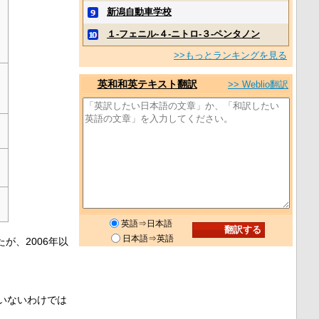
新潟自動車学校
１‐フェニル‐４‐ニトロ‐３‐ペンタノン
>>もっとランキングを見る
英和和英テキスト翻訳
>> Weblio翻訳
英語⇒日本語
日本語⇒英語
が、2006年以
いないわけでは