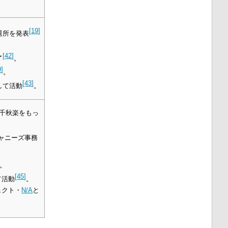
[
19
]
の退所を発表
[
42
]
了
。
9
]
。
[
43
]
して活動
。
千秋楽をもっ
ャニーズ事務
。
[
45
]
て活動
。
ェクト・
N/A
と