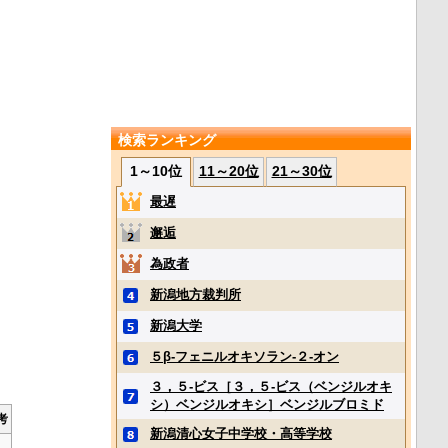
検索ランキング
1～10位
11～20位
21～30位
最遅
邂逅
為政者
新潟地方裁判所
新潟大学
５β‐フェニルオキソラン‐２‐オン
３，５‐ビス［３，５‐ビス（ベンジルオキ
シ）ベンジルオキシ］ベンジルブロミド
考
新潟清心女子中学校・高等学校