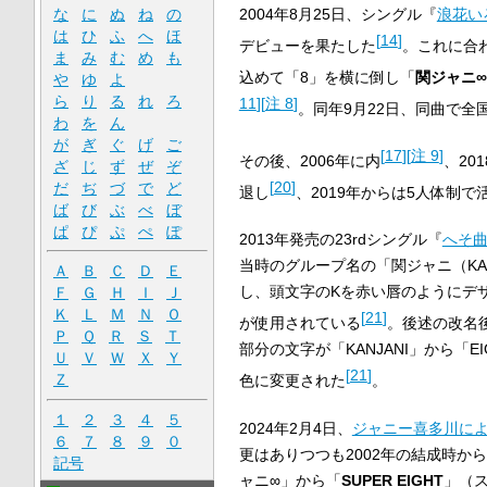
な
に
ぬ
ね
の
2004年8月25日、シングル『
浪花い
は
ひ
ふ
へ
ほ
[
14
]
デビューを果たした
。これに合
ま
み
む
め
も
込めて「8」を横に倒し「
関ジャニ∞
や
ゆ
よ
ら
り
る
れ
ろ
11
]
[
注 8
]
。同年9月22日、同曲で全
わ
を
ん
が
ぎ
ぐ
げ
ご
[
17
]
[
注 9
]
その後、2006年に内
、20
ざ
じ
ず
ぜ
ぞ
[
20
]
だ
ぢ
づ
で
ど
退し
、2019年からは5人体制で
ば
び
ぶ
べ
ぼ
ぱ
ぴ
ぷ
ぺ
ぽ
2013年発売の23rdシングル『
へそ曲
当時のグループ名の「関ジャニ（KA
Ａ
Ｂ
Ｃ
Ｄ
Ｅ
し、頭文字のKを赤い唇のようにデ
Ｆ
Ｇ
Ｈ
Ｉ
Ｊ
Ｋ
Ｌ
Ｍ
Ｎ
Ｏ
[
21
]
が使用されている
。後述の改名
Ｐ
Ｑ
Ｒ
Ｓ
Ｔ
部分の文字が「KANJANI」から「
Ｕ
Ｖ
Ｗ
Ｘ
Ｙ
[
21
]
Ｚ
色に変更された
。
１
２
３
４
５
2024年2月4日、
ジャニー喜多川に
６
７
８
９
０
更はありつつも2002年の結成時か
記号
ャニ∞」から「
SUPER EIGHT
」（