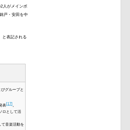
2人がメインボ
錦戸・安田を中
」と表記される
よびグループと
[
17
]
発表
。
ソロとして活
として音楽活動を