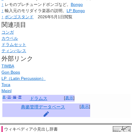
↑
レモのプレチューンドボンゴなど。
Bongo
↑
輸入元のモリダイラ楽器の説明。
LP Bongo
↑
ボンゴスタンド
2026年5月1日閲覧
関連項目
コンガ
カウベル
ドラムセット
ティンバレス
外部リンク
TIMBA
Gon Bops
LP（Latin Percussion）
Toca
Meinl
表
話
編
歴
[
表示
]
ドラムス
[
表示
]
典拠管理データベース
ウィキペディア小見出し辞書