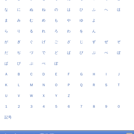
な
に
ぬ
ね
の
は
ひ
ふ
へ
ほ
ま
み
む
め
も
や
ゆ
よ
ら
り
る
れ
ろ
わ
を
ん
が
ぎ
ぐ
げ
ご
ざ
じ
ず
ぜ
ぞ
だ
ぢ
づ
で
ど
ば
び
ぶ
べ
ぼ
ぱ
ぴ
ぷ
ぺ
ぽ
Ａ
Ｂ
Ｃ
Ｄ
Ｅ
Ｆ
Ｇ
Ｈ
Ｉ
Ｊ
Ｋ
Ｌ
Ｍ
Ｎ
Ｏ
Ｐ
Ｑ
Ｒ
Ｓ
Ｔ
Ｕ
Ｖ
Ｗ
Ｘ
Ｙ
Ｚ
１
２
３
４
５
６
７
８
９
０
記号