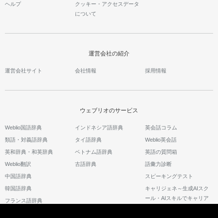
ヘルプ
クッキー・アクセスデータ
について
運営会社の紹介
運営会社サイト
会社情報
採用情報
ウェブリオのサービス
Weblio国語辞典
インドネシア語辞典
英会話コラム
類語・対義語辞典
タイ語辞典
Weblio英会話
英和辞典・和英辞典
ベトナム語辞典
英語の質問箱
Weblio翻訳
古語辞典
語彙力診断
中国語辞典
スピーキングテスト
韓国語辞典
キャリジェネ～生成AIスク
ール・AIスキルでキャリア
フランス語辞典
アップ～