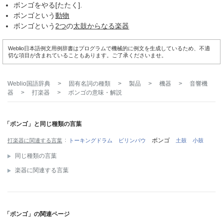
ボンゴをやる[たたく].
ボンゴという
動物
ボンゴという
2つ
の
太鼓
からなる
楽器
Weblio日本語例文用例辞書はプログラムで機械的に例文を生成しているため、不適
切な項目が含まれていることもあります。ご了承くださいませ。
Weblio国語辞典
>
固有名詞の種類
>
製品
>
機器
>
音響機
器
>
打楽器
>
ボンゴ
の意味・解説
「ボンゴ」と同じ種類の言葉
ボンゴ
打楽器に関連する言葉
トーキングドラム
ビリンバウ
土鼓
小鼓
同じ種類の言葉
楽器に関連する言葉
「ボンゴ」の関連ページ