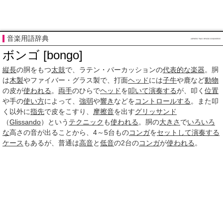
音楽用語辞典
ボンゴ [bongo]
縦長
の胴をもつ
太鼓
で、ラテン・パーカッションの
代表的な
楽器
。胴
は
木製
やファイバー・グラス製で、打面
ヘッド
には
子牛
や鹿など
動物
の皮が
使われる
。
両手
のひらで
ヘッド
を
叩いて
演奏する
が、叩く
位置
や手の
使い方
によって、
強弱
や
響き
などを
コントロールする
。また叩
く以外に
指先
で皮をこすり、
摩擦音
を出す
グリッサンド
（
Glissando
）という
テクニック
も
使われる
。胴の
大きさ
で
いろいろ
な
高さの音が出ることから、4～5台もの
コンガ
を
セットして
演奏する
ケース
もあるが、普通は
高音
と
低音
の2台の
コンガ
が
使われる
。