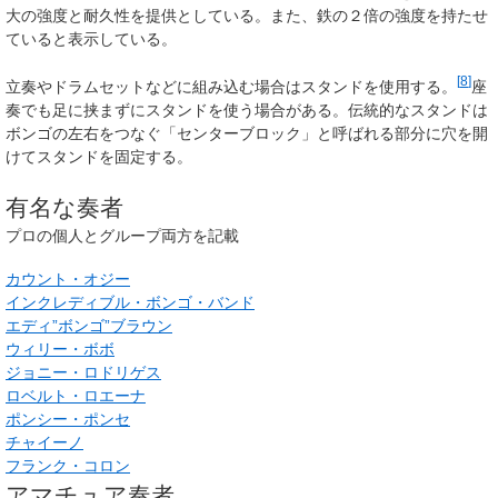
大の強度と耐久性を提供としている。また、鉄の２倍の強度を持たせ
ていると表示している。
[
8
]
立奏やドラムセットなどに組み込む場合はスタンドを使用する。
座
奏でも足に挟まずにスタンドを使う場合がある。伝統的なスタンドは
ボンゴの左右をつなぐ「センターブロック」と呼ばれる部分に穴を開
けてスタンドを固定する。
有名な奏者
プロの個人とグループ両方を記載
カウント・オジー
インクレディブル・ボンゴ・バンド
エディ”ボンゴ”ブラウン
ウィリー・ボボ
ジョニー・ロドリゲス
ロベルト・ロエーナ
ポンシー・ポンセ
チャイーノ
フランク・コロン
アマチュア奏者