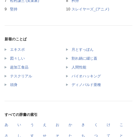
松村謙三 (実業家)
矜持
堅持
スレイヤーズ_(アニメ)
新着のことば
エキスポ
月とすっぽん
図々しい
割れ鍋に綴じ蓋
超加工食品
人間性能
テスクリアル
バイオハッキング
頭身
ディノバルド亜種
すべての辞書の索引
あ
い
う
え
お
か
き
く
け
こ
さ
し
す
せ
そ
た
ち
つ
て
と