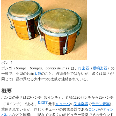
ボンゴ
ボンゴ
（
bongo
、
bongos
、
bongo drums
）は、
打楽器
（
膜鳴楽器
）の
一種で、小型の片面
太鼓
のこと。必須条件ではないが、多くは深さが
同じで口径の異なる大小2つの太鼓が連結されている。
概要
ボンゴの高さは20センチ（8インチ）、直径は20センチから25センチ
[
1
]
[
2
]
[
3
]
（10インチ）である。
元来
キューバ
の
民族楽器
で
ラテン音楽
に
重用されているが、同じくキューバの民族楽器である
コンガ
や
ティン
バレス
などと同様に、現在では多くのポピュラー音楽でそのサウンド