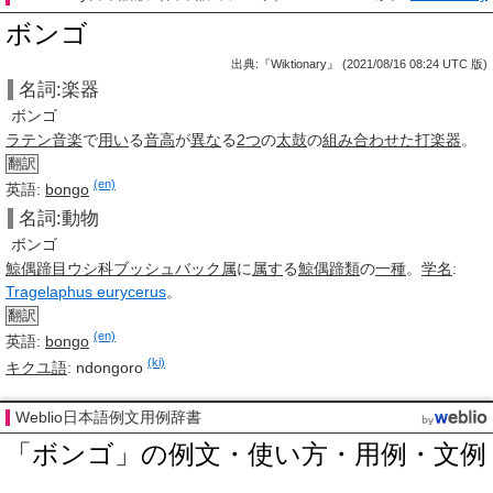
ボンゴ
出典:『Wiktionary』 (2021/08/16 08:24 UTC 版)
名詞:楽器
ボンゴ
ラテン音楽
で
用い
る
音高
が
異な
る
2つ
の
太鼓
の
組み合わせた
打楽器
。
翻訳
(en)
英語:
bongo
名詞:動物
ボンゴ
鯨偶蹄目
ウシ科
ブッシュバック属
に
属す
る
鯨偶蹄類
の
一種
。
学名
:
Tragelaphus eurycerus
。
翻訳
(en)
英語:
bongo
(ki)
キクユ語
:
ndongoro
Weblio日本語例文用例辞書
「ボンゴ」の例文・使い方・用例・文例