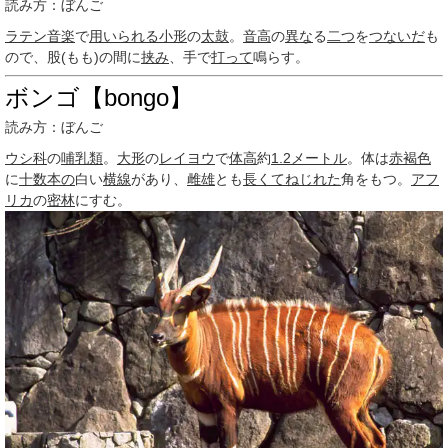
読み方：ぼんご
ラテン音楽
で
用いられる
小形
の
太鼓
。
音高
の
異な
る
二つ
を
つないだ
も
ので、股(もも)の間に
挟み
、手で
打って
鳴らす。
ボンゴ【bongo】
読み方：ぼんご
ウシ科
の
哺乳類
。
大形
の
レイヨウ
で
体高
約
1.2
メートル
。体は
赤褐色
に
十数
本の
白い
横線
があり、
雌雄
とも
長くて
ねじれた
角をもつ。
アフ
リカ
の
密林
にすむ。