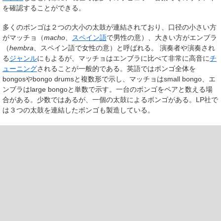
を確認することができる。
多くのボンゴは２つの大小の太鼓が連結されており、口径の小さい方
が
マッチョ
（
macho
、
スペイン語
で男性の意）、大きい方が
エンブラ
（
hembra
、スペイン語で女性の意）と呼ばれる。 演奏者や演奏され
る
ジャンル
にもよるが、マッチョはエンブラに比べて非常に高音に
チ
ューニング
されることが一般的である。英語ではボンゴ全体を
bongosやbongo drumsと複数形で示し、マッチョはsmall bongo、エ
ンブラはlarge bongoと単数で示す。一台のボンゴをペアと数える場
合がある。少数ではあるが、一個の太鼓によるボンゴがある。LP社で
は３つの太鼓を連結したボンゴも製造している。