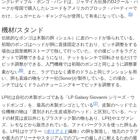
ンクレディブル・ボンゴ・バンドは、ジャマイカ出身のDJクール・ハ
ークが母国で購入したレコードをアメリカのブロック・パーティーで
[
5
]
かけ、シュガーヒル・ギャングらが使用して有名になっている。
機材/スタンド
伝統的なボンゴは木製の胴（シェル）に皮のヘッドが張られている。
初期のボンゴはヘッドが胴に直接固定されており、ピッチ調整をする
場合は固形燃料ストーブで熱して行っていた。その後ピッチをラグと
ナットで調整できるようになり、ナットをレンチで回転させるだけで
ピッチ調整ができる。入門機種では初期のボンゴと同じように調整要
[
6
]
素がない
。また、ラグではなく通常のドラムと同じテンションを用
い、胴も直線の物をソナー社(Sonor)が製作している。この場合、レ
ンチではなくドラムのチューニングキーでピッチを調整する。
LP社は自社の木製ボンゴである「LP Galaxy Giovanni シリーズ・ウ
[
7
]
ッドボンゴ」を、最高の木製ボンゴとしている
。皮製のヘッドで上
位機種の物は「選別された生皮成形のヘッド」と区別している。ヘッ
ドの材質は皮以外にもプラスチック製の物もあり、LP社やエヴァン
ズ、レモなどから販売されている。ファイバーグラスを使った胴もあ
る。LP社はケブラー（
ポリアミド
繊維）の胴を製造し、地元のクラブ
や最大のアリーナやスタジアムでのプレーの厳しさに耐えるための最