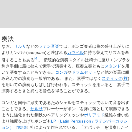
奏法
なお、
サルサ
などの
ラテン音楽
では、ボンゴ奏者は曲の盛り上がりに
より
カンパナ
(
campana
)と呼ばれる
カウベル
に持ち替えてリズムを牽
[
4
]
引することもある
。 伝統的な演奏スタイルは椅子に座りエンブラを
利き手側に股に挟んで素手で演奏する。座奏立奏ともに
スタンド
を用
いて演奏することもできる。
コンガ
や
ドラムセット
など他の楽器に組
み込んでの演奏も一般的である。 また、素手ではなく
スティック
(
桴
)
を用いての演奏もしばしば行われる。スティックを用いると、素手で
演奏するときと異なる音色を得ることができる。
コンガと同様に頑丈であるためシェルをスティックで叩いて音を出す
こともできる。
サルサ
プレーヤーがボンゴを床に落として演奏できる
ように強化された鋼鉄のベアリングエッジや
ポリアミド
繊維を使い鉄
より強度を上げたボンゴも
LP（Latin Percussion / ラテンパーカッシ
ョン）
社によって作られている。「アパッチ」を演奏したイ
（
英語版
）