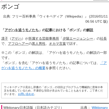
ボンゴ
出典: フリー百科事典『ウィキペディア（Wikipedia）』 (2016/01/11
06:56 UTC 版)
「
アゲハを追うモノたち
」の
記事
における「ボンゴ」の
解説
凛子
（
アゲハ
）が
所属する
芸能事務所
「
夕陽
エージェンシー
」の
社長
で、
アフロヘアー
の
黒人
男性
。
オカマ
言葉
で話す。
※この「ボンゴ」の解説は、「アゲハを追うモノたち」の解説の一部
です。
「ボンゴ」を含む「アゲハを追うモノたち」の記事については、
「ア
ゲハを追うモノたち」の概要
を参照ください。
ウィキペディア小見出し辞書の「ボンゴ」の項目はプログラムで機械的に意味や本
文を生成しているため、不適切な項目が含まれていることもあります。ご了承くだ
さいませ。
お問い合わせ
。
Wiktionary日本語版（日本語カテゴリ）
出典：
Wiktionary