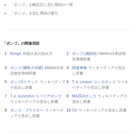
「ボンゴ」を解説文に含む用語の一覧
「ボンゴ」を含む用語の索引
「ボンゴ」の関連用語
Bongo
外国人名の読み方
ボンゴ (偶蹄目)
Weblio日本語例
文用例辞書
ボンゴ (曖昧さ回避)
Weblio日本
関連車種
ウィキペディア小見出
語例文用例辞書
し辞書
ボンゴ3トラック
ウィキペディア
T. e. cooperi コンゴボンゴ
ウィキ
小見出し辞書
ペディア小見出し辞書
T. e. eurycerus リベリアボンゴ
MAZDAボンゴ
ウィキペディア小
ウィキペディア小見出し辞書
見出し辞書
ボンゴ・ブラスター
ウィキペデ
SS
ウィキペディア小見出し辞書
ィア小見出し辞書