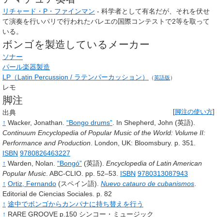
リチャード・P・ファインマン
- 科学者として有名だが、それを伏せ
て演奏を行いパリで行われたバレエの国際コンテストで2等を取って
いる。
ボンゴを製造しているメーカー
ソナー
パール楽器製造
LP（Latin Percussion / ラテンパーカッション）
（
英語版
）
レモ
脚注
出典
[
脚注の使い方
]
↑
Wacker,
Jonathan.
“Bongo drums”
.
In
Shepherd, John
(英語).
Continuum Encyclopedia of Popular Music of the World: Volume II:
Performance and Production
.
London, UK:
Bloomsbury.
p.
351.
ISBN
9780826463227
↑
Warden,
Nolan.
“Bongó”
(英語).
Encyclopedia of Latin American
Popular Music
.
ABC-CLIO.
pp.
52–53.
ISBN
9780313087943
↑
Ortiz,
Fernando
(スペイン語).
Nuevo catauro de cubanismos
.
Editorial de Ciencias Sociales.
p.
82
↑
途中でボンゴからカンパナに持ち替えを行う
↑
RARE GROOVE p.150 シンコー・ミュージック