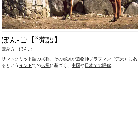
×
ぼん‐ご【
梵語】
読み方：ぼんご
サンスクリット語
の
異称
。その
起源
が
造物
神
ブラフマン
（
梵天
）にあ
るという
インド
での
伝承
に基づく、
中国
や
日本での呼称
。