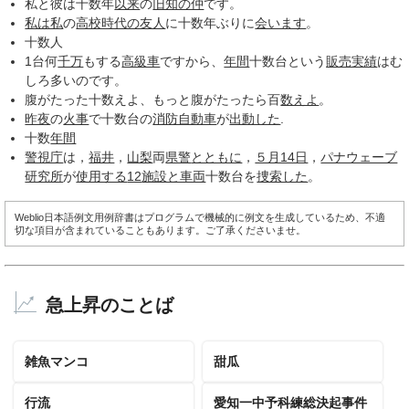
私と彼は十数年
以来
の
旧知の仲
です。
私は私
の
高校時代の友人
に十数年ぶりに
会います
。
十数人
1台何
千万
もする
高級車
ですから、
年間
十数台という
販売実績
はむ
しろ多いのです。
腹がたった十数えよ、もっと腹がたったら百
数えよ
。
昨夜
の
火事
で十数台の
消防自動車
が
出動した
.
十数
年間
警視庁
は，
福井
，
山梨
両
県警
とともに
，
５月14日
，
パナウェーブ
研究所
が
使用する
12
施設と車両
十数台を
捜索した
。
Weblio日本語例文用例辞書はプログラムで機械的に例文を生成しているため、不適
切な項目が含まれていることもあります。ご了承くださいませ。
急上昇のことば
雑魚マンコ
甜瓜
行流
愛知一中予科練総決起事件