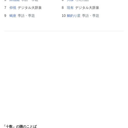
仰視
デジタル大辞泉
現有
デジタル大辞泉
蝎座
季語・季題
鯛釣り星
季語・季題
「十数」の隣のことば