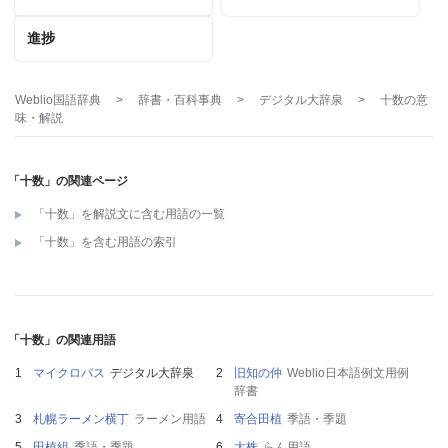
進捗
Weblio国語辞典
>
辞書・百科事典
>
デジタル大辞泉
>
十数
の意
味・解説
「十数」の関連ページ
「十数」を解説文に含む用語の一覧
「十数」を含む用語の索引
「十数」の関連用語
マイクロバス
デジタル大辞泉
旧知の仲
Weblio日本語例文用例
辞書
札幌ラーメン横丁
ラーメン用語
寄合田植
季語・季題
田植組
季語・季題
大株
らん用語