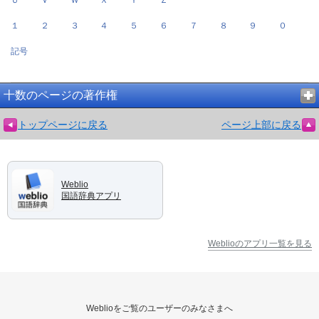
１
２
３
４
５
６
７
８
９
０
記号
十数のページの著作権
トップページに戻る
ページ上部に戻る
Weblio
国語辞典アプリ
Weblioのアプリ一覧を見る
Weblioをご覧のユーザーのみなさまへ