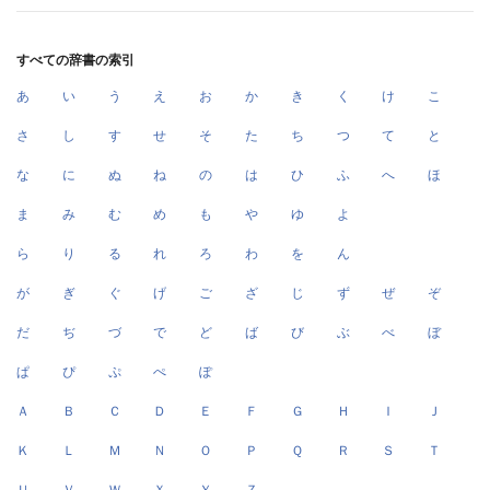
すべての辞書の索引
あ
い
う
え
お
か
き
く
け
こ
さ
し
す
せ
そ
た
ち
つ
て
と
な
に
ぬ
ね
の
は
ひ
ふ
へ
ほ
ま
み
む
め
も
や
ゆ
よ
ら
り
る
れ
ろ
わ
を
ん
が
ぎ
ぐ
げ
ご
ざ
じ
ず
ぜ
ぞ
だ
ぢ
づ
で
ど
ば
び
ぶ
べ
ぼ
ぱ
ぴ
ぷ
ぺ
ぽ
Ａ
Ｂ
Ｃ
Ｄ
Ｅ
Ｆ
Ｇ
Ｈ
Ｉ
Ｊ
Ｋ
Ｌ
Ｍ
Ｎ
Ｏ
Ｐ
Ｑ
Ｒ
Ｓ
Ｔ
Ｕ
Ｖ
Ｗ
Ｘ
Ｙ
Ｚ