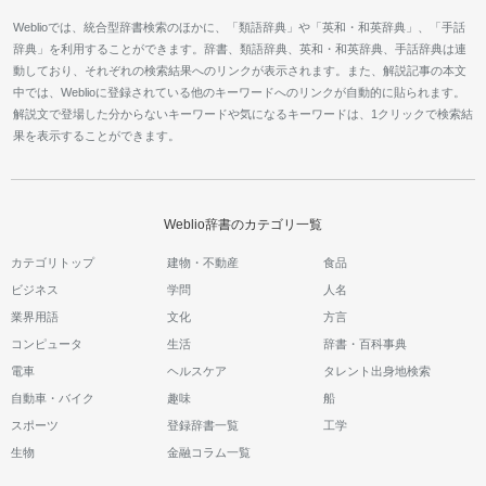
Weblioでは、統合型辞書検索のほかに、「類語辞典」や「英和・和英辞典」、「手話
辞典」を利用することができます。辞書、類語辞典、英和・和英辞典、手話辞典は連
動しており、それぞれの検索結果へのリンクが表示されます。また、解説記事の本文
中では、Weblioに登録されている他のキーワードへのリンクが自動的に貼られます。
解説文で登場した分からないキーワードや気になるキーワードは、1クリックで検索結
果を表示することができます。
Weblio辞書のカテゴリ一覧
カテゴリトップ
建物・不動産
食品
ビジネス
学問
人名
業界用語
文化
方言
コンピュータ
生活
辞書・百科事典
電車
ヘルスケア
タレント出身地検索
自動車・バイク
趣味
船
スポーツ
登録辞書一覧
工学
生物
金融コラム一覧