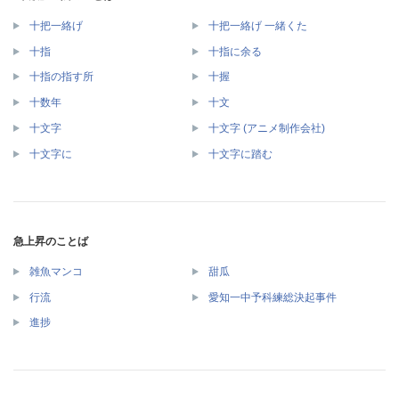
十把一絡げ
十把一絡げ 一緒くた
十指
十指に余る
十指の指す所
十握
十数年
十文
十文字
十文字 (アニメ制作会社)
十文字に
十文字に踏む
急上昇のことば
雑魚マンコ
甜瓜
行流
愛知一中予科練総決起事件
進捗