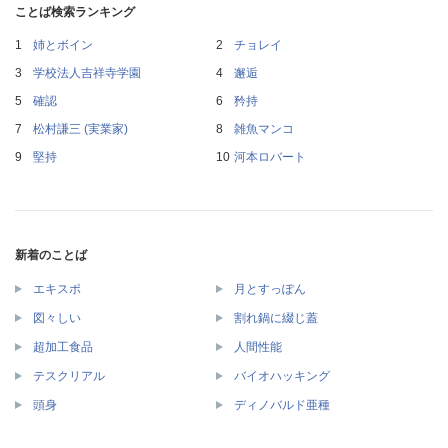
ことば検索ランキング
姉とボイン
チョレイ
学校法人吉祥寺学園
邂逅
確認
矜持
松村謙三 (実業家)
雑魚マンコ
堅持
河本ロバート
新着のことば
エキスポ
月とすっぽん
図々しい
割れ鍋に綴じ蓋
超加工食品
人間性能
テスクリアル
バイオハッキング
頭身
ディノバルド亜種