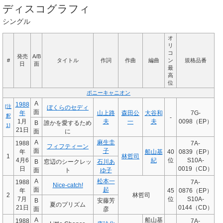
ディスコグラフィ
シングル
オ
リ
コ
発売
A/B
#
タイトル
作詞
作曲
編曲
ン
規格品番
日
面
最
高
位
ポニーキャニオン
A
1988
[
注
ぼくらのセディ
面
年
山上路
森田公
大谷和
7G-
釈
-
1月
夫
一
夫
0098（EP）
B
誰かを愛するため
1
]
21日
面
に
A
麻生圭
1988
7A-
フィフティーン
面
子
年
船山基
40
0839（EP）
1
林哲司
4月6
紀
位
S10A-
B
窓辺のシークレッ
石川あ
日
0019（CD）
面
ト
ゆ子
A
松本一
1988
7A-
Nice-catch!
面
起
年
45
0876（EP）
2
林哲司
7月
位
S10A-
B
安藤芳
夏のプリズム
21日
0144（CD）
面
彦
A
船山基
1988
7A-