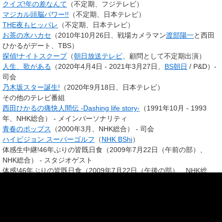
クイズ!年の差なんて
（不定期、フジテレビ）
マジカル頭脳パワー!!
（不定期、日本テレビ）
THE夜もヒッパレ
（不定期、日本テレビ）
お茶の水ハカセ
（2010年10月26日、戦場カメラマン
渡部陽一
と
西田
ひかる
がデート、TBS）
探偵!ナイトスクープ
（
朝日放送テレビ
、顧問として不定期出演）
人生、歌がある
（2020年4月4日 - 2021年3月27日、
BS朝日
/ P&D）-
司会
乃木坂スター誕生!
（2020年9月18日、日本テレビ）
その他のテレビ番組
西田ひかるの痛快人間伝 -Dashing life story-
（1991年10月 - 1993
年、NHK総合） - メインパーソナリティ
青春のポップス
（2000年3月、NHK総合） - 司会
ハイビジョン スーパーゴルフ
（
NHK BShi
）
体感生中継!46年ぶりの皆既日食（2009年7月22日（午前の部）、
NHK総合） - スタジオゲスト
体感!46年ぶりの皆既日食（2009年7月22日（午後の部）、NHK総
合）- スタジオゲスト
かんさい情報ネットten.
（2011年 - 、読売テレビ） - 準レギュラー
（主に水曜日だが、他の曜日に出演することもある）
映画