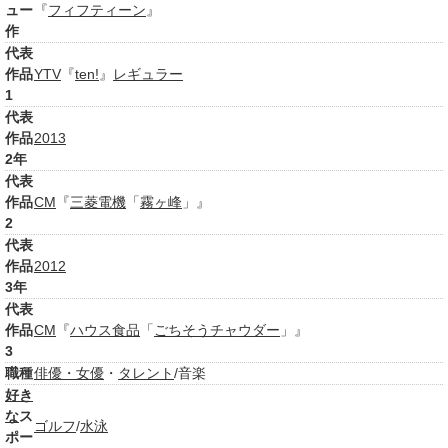
ュー
『
フィフティーン
』
作
代表
作品
YTV
『
ten!
』
レギュラー
1
代表
作品
2013
2年
代表
作品
CM
『
三菱電機
「
霧ヶ峰
」』
2
代表
作品
2012
3年
代表
作品
CM
『
ハウス食品
「
ごちそう
チャウダー
」』
3
職種
俳優・女優
・
タレント
/音楽
好き
な
ス
ゴルフ
/
水泳
ポー