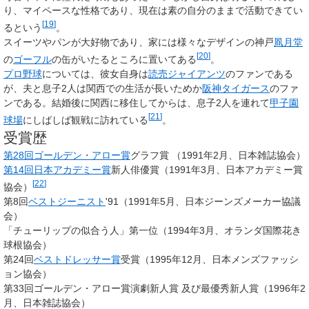
り、マイペースな性格であり、現在は素の自分のままで活動できてい
[
19
]
るという
。
スイーツやパンが大好物であり、家には様々なデザインの神戸
凮月堂
[
20
]
の
ゴーフル
の缶がいたるところに置いてある
。
プロ野球
については、彼女自身は
読売ジャイアンツ
のファンである
が、夫と息子2人は関西での生活が長いためか
阪神タイガース
のファ
ンである。結婚後に関西に移住してからは、息子2人を連れて
甲子園
[
21
]
球場
にしばしば観戦に訪れている
。
受賞歴
第28回ゴールデン・アロー賞
グラフ賞 （1991年2月、日本雑誌協会）
第14回日本アカデミー賞
新人俳優賞（1991年3月、日本アカデミー賞
[
22
]
協会）
第8回
ベストジーニスト
'91（1991年5月、日本ジーンズメーカー協議
会）
「チューリップの似合う人」第一位（1994年3月、オランダ国際花き
球根協会）
第24回
ベストドレッサー賞
受賞（1995年12月、日本メンズファッシ
ョン協会）
第33回ゴールデン・アロー賞演劇新人賞 及び最優秀新人賞（1996年2
月、日本雑誌協会）