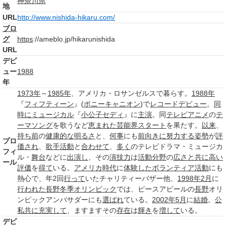
神奈川県
地
URL
http://www.nishida-hikaru.com/
ブロ
グ
https
://ameblo.jp/hikarunishida
URL
デビ
ュー
1988
年
1973年
～
1985年
、アメリカ・ロサンゼルスで暮らす。
1988年
『
フィフティーン
』(
ポニーキャニオン
)で
レコードデビュー
。
同
時に
ミュージカル
『
小公子セディ
』に
主演
。同
テレビアニメ
の
テ
ーマソング
を歌うなど
恵まれた
芸能界
スタート
を果たす。
以来
、
持ち前
の
健康的な
明るさ
と、
何事
にも
前向きに
努力する
姿勢
が
評
プロ
価され
、
歌手
活動
と
合わせて
、
多く
のテレビドラマ・ミュージカ
フィ
ル・
舞台
などに
出演し
、その
演技力
は
活動分野
の
広さ
と共に
高い
ール
評価
を
得て
いる。
アメリカ時代
に
体験した
ボランティア活動
にも
熱心で、年2回
行って
いたチャリティーバザー他、
1998年2月
に
行われた
長野冬季オリンピック
では、ピースアピールの
長野
オリ
ンピックアンバサダーにも
選ばれ
ている。
2002年
5月
に
結婚
。
公
私共に
充実して
、ますますその
存在
は
輝き
を
増して
いる。
デビ