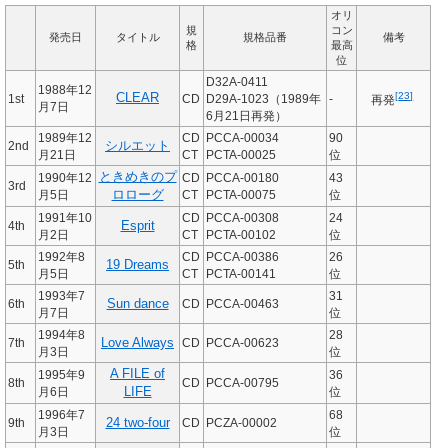
オリ
規
コン
発売日
タイトル
規格品番
備考
格
最高
位
D32A-0411
1988年12
[
23
]
CLEAR
1st
CD
D29A-1023（
1989年
-
再発
月7日
6月21日
再発）
1989年12
CD
PCCA-00034
90
2nd
シルエット
月21日
CT
PCTA-00025
位
ときめきのプ
1990年12
CD
PCCA-00180
43
3rd
月5日
ロローグ
CT
PCTA-00075
位
1991年10
CD
PCCA-00308
24
4th
Esprit
月2日
CT
PCTA-00102
位
1992年8
CD
PCCA-00386
26
5th
19 Dreams
月5日
CT
PCTA-00141
位
1993年7
31
6th
Sun dance
CD
PCCA-00463
月7日
位
1994年8
28
7th
Love Always
CD
PCCA-00623
月3日
位
A FILE of
1995年9
36
8th
CD
PCCA-00795
月6日
LIFE
位
1996年7
68
9th
24 two-four
CD
PCZA-00002
月3日
位