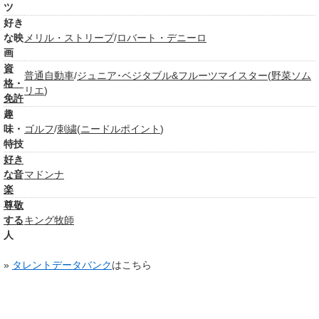
ツ
好き
な映
メリル・ストリープ
/
ロバート・デニーロ
画
資
普通自動車
/
ジュニア･
ベジタブル&フルーツマイスター
(
野菜ソム
格・
リエ
)
免許
趣
味・
ゴルフ
/
刺繍
(
ニードルポイント
)
特技
好き
な音
マドンナ
楽
尊敬
する
キング牧師
人
»
タレントデータバンク
はこちら