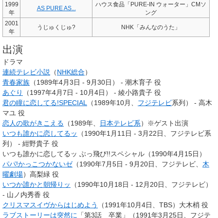
1999
ハウス食品「PURE-IN ウォーター」CMソ
AS PURE AS...
年
ング
2001
うじゅくじゅ?
NHK「みんなのうた」
年
出演
ドラマ
連続テレビ小説
（
NHK総合
）
青春家族
（1989年4月3日 - 9月30日） - 潮木育子 役
あぐり
（1997年4月7日 - 10月4日） - 綾小路貴子 役
君の瞳に恋してる!SPECIAL
（1989年10月、
フジテレビ
系列） - 高木
マユ 役
恋人の歌がきこえる
（1989年、
日本テレビ系
）※ゲスト出演
いつも誰かに恋してるッ
（1990年1月11日 - 3月22日、フジテレビ系
列） - 紺野貴子 役
いつも誰かに恋してるッ ぶっ飛び!!スペシャル（1990年4月15日）
パパ!かっこつかないゼ
（1990年7月5日 - 9月20日、フジテレビ、
木
曜劇場
）高梨緑 役
いつか誰かと朝帰りッ
（1990年10月18日 - 12月20日、フジテレビ）
- 山ノ内秀香 役
クリスマスイヴからはじめよう
（1991年10月4日、TBS）大木梢 役
ラブストーリーは突然に
「第3話 卒業」（1991年3月25日、フジテ