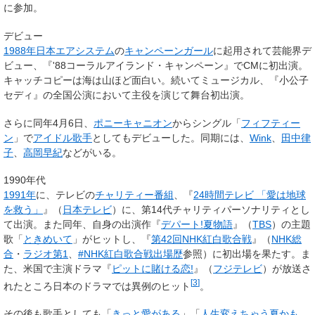
に参加。
デビュー
1988年
日本エアシステム
の
キャンペーンガール
に起用されて芸能界デ
ビュー、『'88コーラルアイランド・キャンペーン』でCMに初出演。
キャッチコピーは海は山ほど面白い。続いてミュージカル、『小公子
セディ』の全国公演において主役を演じて舞台初出演。
さらに同年4月6日、
ポニーキャニオン
からシングル「
フィフティー
ン
」で
アイドル歌手
としてもデビューした。同期には、
Wink
、
田中律
子
、
高岡早紀
などがいる。
1990年代
1991年
に、テレビの
チャリティー番組
、『
24時間テレビ 「愛は地球
を救う」
』（
日本テレビ
）に、第14代チャリティパーソナリティとし
て出演。また同年、自身の出演作『
デパート!夏物語
』（
TBS
）の主題
歌「
ときめいて
」がヒットし、『
第42回NHK紅白歌合戦
』（
NHK総
合
・
ラジオ第1
、
#NHK紅白歌合戦出場歴
参照）に初出場を果たす。ま
た、米国で主演ドラマ『
ピットに賭ける恋!
』（
フジテレビ
）が放送さ
[
3
]
れたところ日本のドラマでは異例のヒット
。
その後も歌手としても「
きっと愛がある
」「
人生変えちゃう夏かも