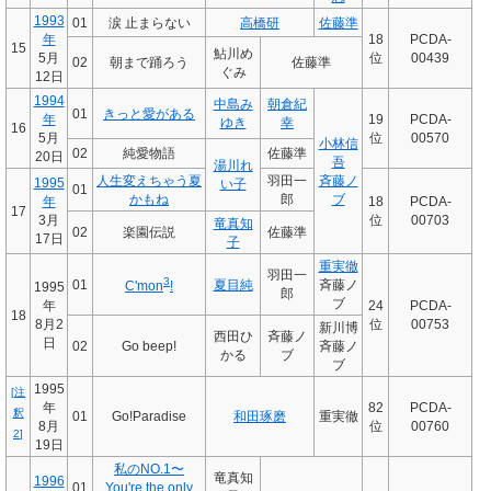
1993
01
涙 止まらない
高橋研
佐藤準
年
18
PCDA-
15
鮎川め
5月
位
00439
02
朝まで踊ろう
佐藤準
ぐみ
12日
1994
中島み
朝倉紀
01
きっと愛がある
年
19
PCDA-
ゆき
幸
16
5月
位
00570
小林信
02
純愛物語
佐藤準
20日
吾
湯川れ
人生変えちゃう夏
羽田一
斉藤ノ
1995
い子
01
かもね
郎
ブ
年
18
PCDA-
17
3月
位
00703
竜真知
02
楽園伝説
佐藤準
17日
子
重実徹
羽田一
3
01
夏目純
斉藤ノ
C'mon
!
1995
郎
ブ
年
24
PCDA-
18
8月2
位
00753
新川博
西田ひ
斉藤ノ
日
02
Go beep!
斉藤ノ
かる
ブ
ブ
1995
[
注
年
82
PCDA-
釈
01
Go!Paradise
和田琢磨
重実徹
8月
位
00760
2
]
19日
私のNO.1〜
竜真知
1996
01
You're the only