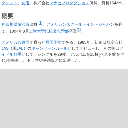
タレント
、
女優
。株式会社
マナセプロダクション
所属。身長164cm。
概要
[
1
]
神奈川県
藤沢市
出身
。
アメリカンスクール・イン・ジャパン
を経
[
2
]
て、1994年9月
上智大学比較文化学部
卒業
。
アメリカ合衆国
で育った
帰国子女
である。1988年、初めは航空会社
JAS
（現
JAL
）の
キャンペーンガール
としてデビューし、その後は
ア
イドル歌手
として、シングルを29枚、アルバムを18枚(ベスト盤を含
む)を発表し、ドラマや映画などに出演した。