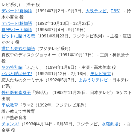
レビ系列） - 洋子 役
デパート!夏物語
（1991年7月2日 - 9月3日、
大映テレビ
、
TBS
） - 鈴
木小百合 役
デパート!秋物語
（1992年10月13日 - 12月22日）
夏!デパート物語
（1995年7月4日 - 9月19日）
ピットに賭ける恋
（1991年9月23日、フジテレビ系列） -
主役・渡辺
かおり 役
世にも奇妙な物語
（フジテレビ系列）
真夜中のディスクジョッキー（1991年10月17日） -
主演・神原蛍子
役
冬の特別編
「ふたり」（1994年1月6日）-
主演・高木美幸 役
パパと呼ばせて!
（1992年1月12日 - 2月16日、
テレビ東京
）
恋人たちのターミナル（1992年5月7日、
よみうりテレビ
・日本テレ
ビ系）
外科医有森冴子
「第8話」（1992年11月28日、日本テレビ）※ゲスト
出演
平成教育
ドラマ2（1992年、フジテレビ系列）
誰か教えて性教育
江戸塾教育考
チャンス!
（1993年4月14日 - 6月30日、フジテレビ、
水曜劇場
） - 白
金葵 役