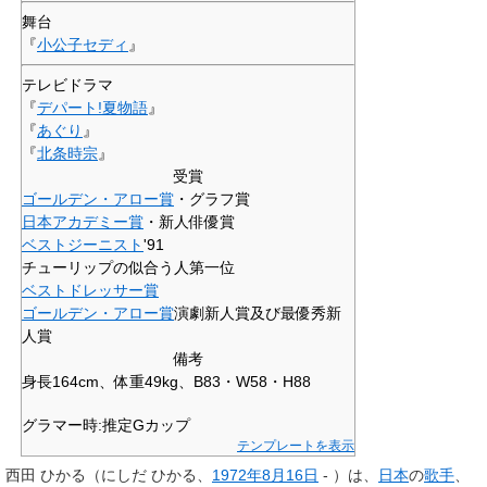
舞台
『
小公子セディ
』
テレビドラマ
『
デパート!夏物語
』
『
あぐり
』
『
北条時宗
』
受賞
ゴールデン・アロー賞
・グラフ賞
日本アカデミー賞
・新人俳優賞
ベストジーニスト
'91
チューリップの似合う人第一位
ベストドレッサー賞
ゴールデン・アロー賞
演劇新人賞及び最優秀新
人賞
備考
身長164cm、体重49kg、B83・W58・H88
グラマー時:推定Gカップ
テンプレートを表示
西田 ひかる
（にしだ ひかる、
1972年
8月16日
- ）は、
日本
の
歌手
、