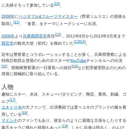
[
10
]
に夫婦そろって参加している
。
2008年
に
ベジタブル&フルーツマイスター
（野菜ソムリエ）の資格を
[
11
]
取得し
、「食育」をテーマにトークショーに出演。
[
12
]
2006年
より
兵庫県
西宮市
在住
。2011年8月から2013年3月末まで
[
13
]
[
14
]
西宮市
の観光大使（初代）を務めていた
。
近年は警察署とコラボレーションすることが多く、兵庫県警察による
特殊詐欺防止啓発のためのポスターや
YouTube
チャンネルへの出演
[
15
]
[
16
]
、曽根崎警察署の一日署長への就任
など犯罪被害防止のための
啓発に積極的に取り組んでいる。
人物
趣味にスキー、水泳、スキューバダイビング、陶芸、乗馬、刺繍、ゴ
[
17
]
ルフ
。
ユキトリヰ
の大ファンで、出演番組では度々ユキのブランドの服を着
[
18
]
用している
。
マドンナ
のファンでもあり、彼女らのように過激な主張をしたりする
[
19
]
毒舌キャラに憧れた時期もあった
。しかし自身は明るく、のんび