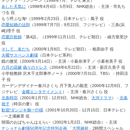
デジドラ・ワンシーン（1998年7月、テレビ東京）
あした天気に
（1998年4月4日 - 5月9日、NHK総合） -
主演・市丸ち
づる 役
もう呼ぶな海!（1999年2月23日、日本テレビ）- 風子 役
恋愛結婚の法則
（1999年7月7日 - 9月22日、フジテレビ） - 三条(浜
崎)理子 役
恋愛詐欺師
「第4話」（1999年11月11日、テレビ朝日） - 緒方亜里沙
役
そして、友だち
（2000年1月8日、テレビ朝日） - 相原由子 役
火曜サスペンス劇場
（日本テレビ系列）
鏡の微笑（2000年3月14日） -
主演・小暮奈津子 ／ 小暮有美子 役
六月の花嫁
偽りのドレス
（2004年6月22日） -
主演・新庄久美子 役
小学校教師 沢木千太郎事件ノート（2000年7月31日、TBS） - 持田涼
子 役
ガーデンデザイナー春川さくら 月下美人の殺意（2000年12月8日、フ
ジテレビ、
金曜エンタテイメント
） -
主演・春川さくら 役
北条時宗
（2001年1月7日 - 12月9日、NHK総合、
大河ドラマ
） -
北条
祝子
（時宗の妻） 役
歓迎!ダンジキ御一行様
（2001年10月20日 - 12月15日、日本テレビ）
- 一之瀬麻里 役
韓国のおばちゃんはえらい（2002年1月2日、NHK総合） -
主演
ナショナル劇場50周年記念特別企画
「
大岡越前
」2時間スペシャル