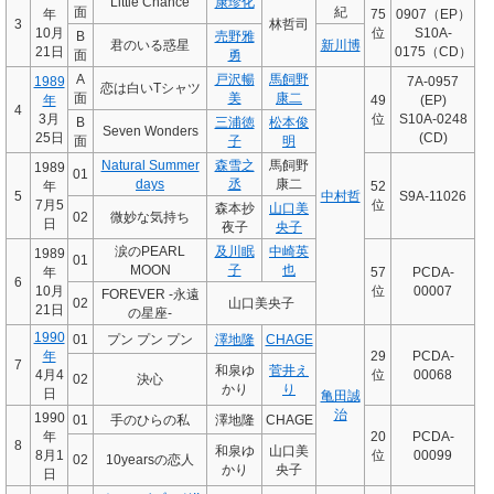
Little Chance
康珍化
面
紀
年
75
0907（EP）
3
林哲司
10月
位
S10A-
B
売野雅
君のいる惑星
新川博
21日
0175（CD）
面
勇
A
戸沢暢
馬飼野
1989
7A-0957
恋は白いTシャツ
面
美
康二
年
49
(EP)
4
3月
位
S10A-0248
B
三浦徳
松本俊
Seven Wonders
25日
(CD)
面
子
明
Natural Summer
森雪之
馬飼野
1989
01
days
丞
康二
年
52
5
中村哲
S9A-11026
7月5
位
森本抄
山口美
02
微妙な気持ち
日
夜子
央子
涙のPEARL
及川眠
中崎英
1989
01
MOON
子
也
年
57
PCDA-
6
10月
位
00007
FOREVER -永遠
02
山口美央子
21日
の星座-
1990
01
プン プン プン
澤地隆
CHAGE
年
29
PCDA-
7
和泉ゆ
菅井え
4月4
位
00068
02
決心
かり
り
日
亀田誠
治
1990
01
手のひらの私
澤地隆
CHAGE
年
20
PCDA-
8
和泉ゆ
山口美
8月1
位
00099
02
10yearsの恋人
かり
央子
日