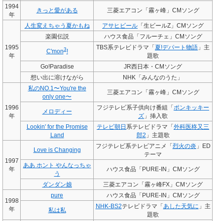
1994
きっと愛がある
三菱エアコン「霧ヶ峰」CMソング
年
人生変えちゃう夏かもね
アサヒビール
「生ビールZ」CMソング
楽園伝説
ハウス食品「フルーチェ」CMソング
1995
TBS系テレビドラマ「
夏!デパート物語
」主
3
C'mon
!
年
題歌
Go!Paradise
JR西日本・CMソング
想い出に溶けながら
NHK「みんなのうた」
私のNO.1〜You're the
三菱エアコン「霧ヶ峰」CMソング
only one〜
1996
フジテレビ系子供向け番組「
ポンキッキー
メロディー
年
ズ
」挿入歌
Lookin' for the Promise
テレビ朝日
系テレビドラマ「
外科医柊又三
Land
郎2
」主題歌
フジテレビ系テレビアニメ「
烈火の炎
」ED
Love is Changing
テーマ
1997
ああ ホント やんなっちゃ
年
ハウス食品「PURE-IN」CMソング
う
ダンダン娘
三菱エアコン「霧ヶ峰FX」CMソング
pure
ハウス食品「PURE-IN」CMソング
1998
NHK-BS2
テレビドラマ「
あした天気に
」主
年
私は私
題歌