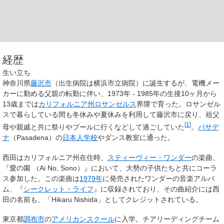
経歴
生い立ち
神奈川県
藤沢市
（出生病院は横浜市立病院）に誕生するが、電機メー
カーに勤める父親の転勤に伴い、1973年 - 1985年の生後10ヶ月から
13歳までは
カリフォルニア州
ロサンゼルス
界隈で育った。ロサンゼル
スで暮らしている間も冬休みや夏休みを利用して藤沢市に戻り、祖父
[
1
]
母や親戚と共に祭りやプールに行くなどして過ごしていた
。
パサデ
ナ
（Pasadena）の
日本人学校
やダンス教室に通った。
西田はカリフォルニア州在住時、
スティーヴィー・ワンダー
の楽曲、
『愛の園 （Ai No, Sono）』において、大勢の子供たちと共にコーラ
ス参加した。この楽曲は
1979年
に発売されたワンダーの音楽アルバ
ム、『
シークレット・ライフ
』に収録されており、その曲紹介には西
田の名前も、「Hikaru Nishida」としてクレジットされている。
東京都
調布市
の
アメリカンスクール
に入学。チアリーディングチーム