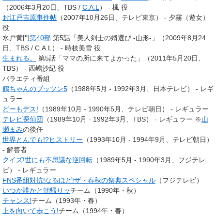
（2006年3月20日、TBS /
C.A.L
） - 楓 役
お江戸吉原事件帖
（2007年10月26日、テレビ東京） - 夕霧（遊女）
役
水戸黄門
第40部
第5話「美人剣士の婿選び -山形-」（2009年8月24
日、TBS / C.A.L） - 時枝美雪 役
生まれる。
第5話「ママの所に来てよかった」（2011年5月20日、
TBS） - 西嶋沙紀 役
バラエティ番組
鶴ちゃんのプッツン5
（1988年5月 - 1992年3月、日本テレビ） - レギ
ュラー
どーもデス!
（1989年10月 - 1990年5月、テレビ朝日） - レギュラー
テレビ探偵団
（1989年10月 - 1992年3月、TBS） - レギュラー ※
山
瀬まみ
の後任
世界とんでも!?ヒストリー
（1993年10月 - 1994年9月、テレビ朝日）
- 解答者
クイズ!世にも不思議な逆回転
（1989年5月 - 1990年3月、フジテレ
ビ） - レギュラー
FNS番組対抗!なるほど!ザ・春秋の祭典スペシャル
（フジテレビ）
いつか誰かと朝帰りッ
チーム（1990年・秋）
チャンス!
チーム（1993年・春）
上を向いて歩こう!
チーム（1994年・春）