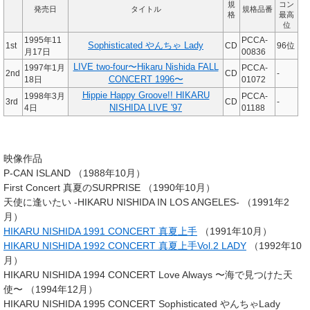
規
コン
発売日
タイトル
規格品番
格
最高
位
1995年11
PCCA-
1st
Sophisticated やんちゃ Lady
CD
96位
月17日
00836
LIVE two-four〜Hikaru Nishida FALL
1997年1月
PCCA-
2nd
CD
-
18日
CONCERT 1996〜
01072
Hippie Happy Groove!! HIKARU
1998年3月
PCCA-
3rd
CD
-
4日
NISHIDA LIVE '97
01188
映像作品
P-CAN ISLAND （1988年10月）
First Concert 真夏のSURPRISE （1990年10月）
天使に逢いたい -HIKARU NISHIDA IN LOS ANGELES- （1991年2
月）
HIKARU NISHIDA 1991 CONCERT 真夏上手
（1991年10月）
HIKARU NISHIDA 1992 CONCERT 真夏上手Vol.2 LADY
（1992年10
月）
HIKARU NISHIDA 1994 CONCERT Love Always 〜海で見つけた天
使〜 （1994年12月）
HIKARU NISHIDA 1995 CONCERT Sophisticated やんちゃLady