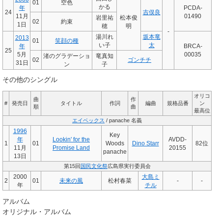
01
空色
かる
年
PCDA-
24
吉俣良
11月
01490
岩里祐
松本俊
02
約束
1日
穂
明
-
湯川れ
坂本竜
2013
01
笑顔の種
い子
太
年
BRCA-
25
5月
00035
渚のグラデーショ
竜真知
02
ゴンチチ
31日
ン
子
その他のシングル
オリコ
曲
作
#
発売日
タイトル
作詞
編曲
規格品番
ン
順
曲
最高位
エイベックス
/
panache
名義
1996
Key
年
Lookin' for the
AVDD-
1
01
Woods
Dino Starr
82位
11月
Promise Land
20155
panache
13日
第15回
国民文化祭
広島県実行委員会
2000
大島ミ
2
01
未来の風
松村春菜
-
-
年
チル
アルバム
オリジナル・アルバム