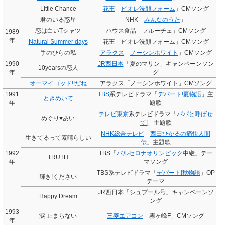
Little Chance
花王
「
ビオレ洗顔フォーム
」CMソング
君のいる惑星
NHK「
みんなのうた
」
恋は白いTシャツ
ハウス食品「フルーチェ」CMソング
1989
年
Natural Summer days
花王「ビオレ洗顔フォーム」CMソング
手のひらの私
アラクス
「
ノーシンホワイト
」CMソング
1990
JR西日本
「夏のマリン」キャンペーンソン
10yearsの恋人
年
グ
オーマイゴッド!!だね
アラクス「ノーシンホワイト」CMソング
1991
TBS
系テレビドラマ「
デパート!夏物語
」主
ときめいて
年
題歌
テレビ東京
系テレビドラマ「
パパと呼ばせ
めぐり♥あい
て!
」主題歌
NHK総合テレビ
「
西田ひかるの痛快人間
生きてるって素晴らしい
伝
」主題歌
1992
TBS「
バルセロナオリンピック
中継」テー
TRUTH
年
マソング
TBS系テレビドラマ「
デパート!秋物語
」OP
輝き!ください
テーマ
JR西日本「シュプール号」キャンペーンソ
Happy Dream
ング
1993
涙 止まらない
三菱
エアコン
「霧ヶ峰F」CMソング
年