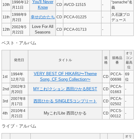
You'll Never
1996年12
“panache”名
10th
CD
AVCD-11515
-
月11日
Know
義
1998年9
久石譲プロ
11th
幸せのかたち
CD
PCCA-01225
-
月2日
デュース
Love For All
2002年5
12th
CD
PCCA-01713
-
月22日
Seasons
ベスト・アルバム
オリ
規
規格品
コン
発売日
タイトル
格
番
最高
位
VERY BEST OF HIKARU〜Theme
1994年
PCCA-
69
1st
CD
12月7日
Song, CF Song Collection〜
00698
位
2002年3
PCCA-
2nd
MYこれ!クション 西田ひかるBEST
CD
-
月20日
01663
2007年8
PCCA-
3rd
西田ひかる SINGLESコンプリート
CD
-
月17日
02502
2010年4
PCCS-
4th
Myこれ!Lite 西田ひかる
CD
-
月21日
00112
ライブ・アルバム
オリ