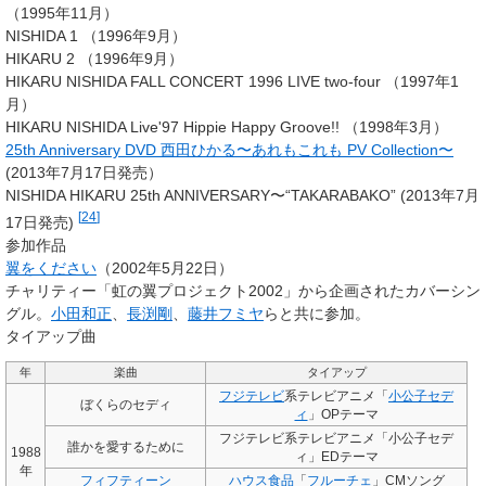
（1995年11月）
NISHIDA 1 （1996年9月）
HIKARU 2 （1996年9月）
HIKARU NISHIDA FALL CONCERT 1996 LIVE two-four （1997年1
月）
HIKARU NISHIDA Live'97 Hippie Happy Groove!! （1998年3月）
25th Anniversary DVD 西田ひかる〜あれもこれも PV Collection〜
(2013年7月17日発売）
NISHIDA HIKARU 25th ANNIVERSARY〜“TAKARABAKO” (2013年7月
[
24
]
17日発売)
参加作品
翼をください
（2002年5月22日）
チャリティー「虹の翼プロジェクト2002」から企画されたカバーシン
グル。
小田和正
、
長渕剛
、
藤井フミヤ
らと共に参加。
タイアップ曲
年
楽曲
タイアップ
フジテレビ
系テレビアニメ「
小公子セデ
ぼくらのセディ
ィ
」OPテーマ
フジテレビ系テレビアニメ「小公子セデ
誰かを愛するために
1988
ィ」EDテーマ
年
フィフティーン
ハウス食品
「
フルーチェ
」CMソング