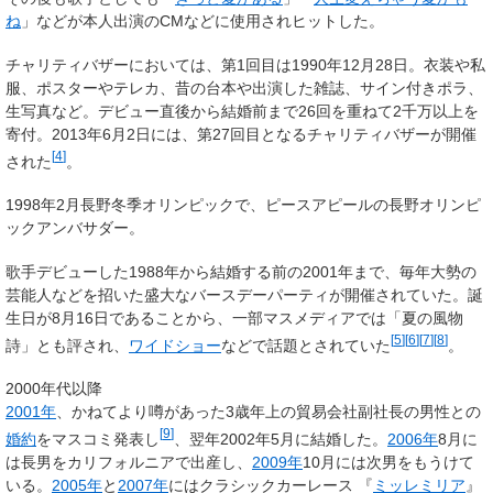
ね
」などが本人出演のCMなどに使用されヒットした。
チャリティバザーにおいては、第1回目は1990年12月28日。衣装や私
服、ポスターやテレカ、昔の台本や出演した雑誌、サイン付きポラ、
生写真など。デビュー直後から結婚前まで26回を重ねて2千万以上を
寄付。2013年6月2日には、第27回目となるチャリティバザーが開催
[
4
]
された
。
1998年2月長野冬季オリンピックで、ピースアピールの長野オリンピ
ックアンバサダー。
歌手デビューした1988年から結婚する前の2001年まで、毎年大勢の
芸能人などを招いた盛大なバースデーパーティが開催されていた。誕
生日が8月16日であることから、一部マスメディアでは「夏の風物
[
5
]
[
6
]
[
7
]
[
8
]
詩」とも評され、
ワイドショー
などで話題とされていた
。
2000年代以降
2001年
、かねてより噂があった3歳年上の貿易会社副社長の男性との
[
9
]
婚約
をマスコミ発表し
、翌年2002年5月に結婚した。
2006年
8月に
は長男をカリフォルニアで出産し、
2009年
10月には次男をもうけて
いる。
2005年
と
2007年
にはクラシックカーレース 『
ミッレミリア
』