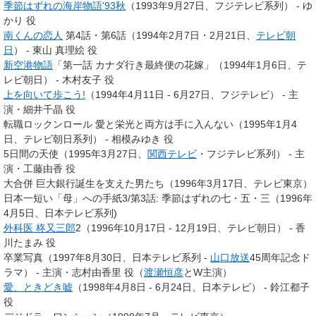
季節はずれの海岸物語'93秋
（1993年9月27日、フジテレビ系列） - ゆ
かり 役
南くんの恋人
第4話・第6話（1994年2月7日・2月21日、
テレビ朝
日
） - 東山 真理絵 役
新空港物語
「第一話 カナダ行き最終便の花嫁」（1994年1月6日、テ
レビ朝日） - 木村友子 役
上を向いて歩こう!
（1994年4月11日 - 6月27日、フジテレビ） -
主
演・細井千晶 役
転職ロックンロール 愛と栄光と両方は手に入んない（1995年1月4
日、テレビ朝日系列） - 相模みゆき 役
5日間の天使（1995年3月27日、
関西テレビ
・フジテレビ系列） -
主
演・工藤由香 役
大合併 巨大銀行誕生を支えた男たち（1996年3月17日、テレビ東京）
日本一短い「母」への手紙3/第3話: 季節はずれの七・五・三（1996年
4月5日、日本テレビ系列)
外科医 柊又三郎
2（1996年10月17日 - 12月19日、テレビ朝日） - 香
川たまみ 役
卒業写真（1997年8月30日、日本テレビ系列 -
山口放送
45周年記念ド
ラマ） -
主演・志村由香里 役
（
渡瀬恒彦
とW主演）
愛、ときどき嘘
（1998年4月8日 - 6月24日、日本テレビ） - 鈴江都子
役