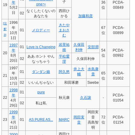
子
年
36
PCDA-
one〜
19
5月2
位
00849
なくしたくないの
西田ひ
日
02
あなたを
かる
加藤和彦
1996
[
注
きたや
年
67
PCDA-
釈
01
メロディー
まおさ
10月
位
00899
3
]
む
1日
岩里祐
久保田
1997
01
Love is Changing
安部潤
穂
利伸
年
54
PCDA-
20
8月
位
00992
ああ ホント やん
平松愛
02
久保田利伸
20日
なっちゃう
理
1997
井上大
水島康
01
ダンダン娘
阿久悠
年
65
PCDA-
輔
貴
21
10月
位
01002
02
いいんぢゃない
和田琢磨
Swebe
17日
1998
01
pure
年
PCDA-
22
秋元康
久石譲
-
4月
01054
02
私は私
29日
1999
岡田実
年
岡田実
音
72
PCDA-
23
01
AS PURE AS...
MARC
4月
音
高島智
位
01154
21日
明
西田ひ
2000