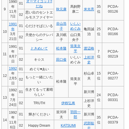
オーマイゴッド!!
1990
01
だね
年
馬飼野
35
PCDA-
9
秋元康
米光亮
11月
康二
位
00126
思い出のセントエ
02
7日
ルモスファイヤー
谷山浩
いしい
1991
01
心だけそばにいる
子
めぐみ
年
亀田誠
25
PCDA-
10
3月
治
位
00166
天使からのテレパ
及川眠
山口美
02
21日
シー
子
央子
筒美京
1991
01
ときめいて
松本隆
渡辺格
平
年
7
PCDA-
11
8月7
位
00219
いしい
上杉洋
02
キ☆ス
田口俊
日
めぐみ
史
1992
01
めぐり♥あい
年
杉山卓
15
PCDA-
12
もっと一緒にいた
2月5
夫
位
00277
筒美京
02
松本隆
い
日
平
生きてるって素晴
1992
01
新川博
らしい
年
24
PCDA-
13
7月
位
00331
上杉洋
02
TRUTH
伊秩弘将
24日
史
並河祥
羽田一
1992
01
輝き!ください
新川博
太
郎
年
35
PCDA-
14
11月
位
00379
武部聡
02
Happy Dream
KATSUMI
6日
志