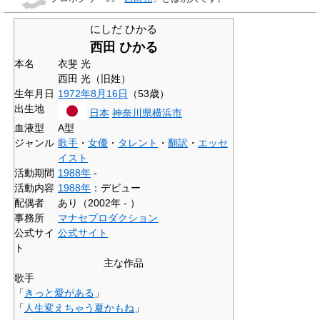
にしだ ひかる
西田 ひかる
本名
衣斐 光
西田 光（旧姓）
生年月日
1972年
8月16日
（53歳）
出生地
日本
神奈川県
横浜市
血液型
A型
ジャンル
歌手
・
女優
・
タレント
・
翻訳
・
エッセ
イスト
活動期間
1988年
-
活動内容
1988年
：デビュー
配偶者
あり（2002年 - ）
事務所
マナセプロダクション
公式サイ
公式サイト
ト
主な作品
歌手
「
きっと愛がある
」
「
人生変えちゃう夏かもね
」