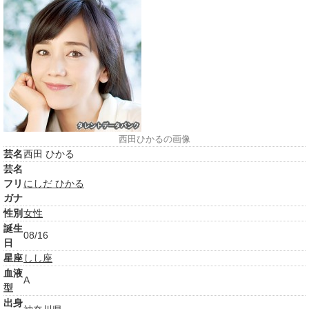
西田ひかるの画像
芸名
西田 ひかる
芸名
フリ
にしだ ひかる
ガナ
性別
女性
誕生
08/16
日
星座
しし座
血液
A
型
出身