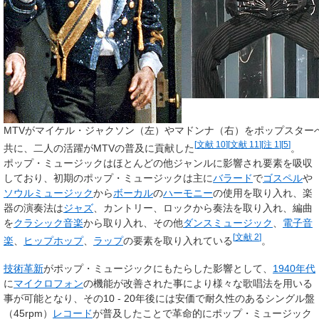
MTVがマイケル・ジャクソン（左）やマドンナ（右）をポップスター
[
文献 10
]
[
文献 11
]
[
注 1
]
[
5
]
共に、二人の活躍がMTVの普及に貢献した
。
ポップ・ミュージックはほとんどの他ジャンルに影響され要素を吸収
しており、初期のポップ・ミュージックは主に
バラード
で
ゴスペル
や
ソウルミュージック
から
ボーカル
の
ハーモニー
の使用を取り入れ、楽
器の演奏法は
ジャズ
、カントリー、ロックから奏法を取り入れ、編曲
を
クラシック音楽
から取り入れ、その他
ダンスミュージック
、
電子音
[
文献 2
]
楽
、
ヒップホップ
、
ラップ
の要素を取り入れている
。
技術革新
がポップ・ミュージックにもたらした影響として、
1940年代
に
マイクロフォン
の機能が改善された事により様々な歌唱法を用いる
事が可能となり、その10 - 20年後には安価で耐久性のあるシングル盤
（45rpm）
レコード
が普及したことで革命的にポップ・ミュージック