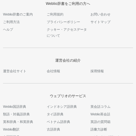
Weblio辞書をご利用の方へ
Weblio辞書のご案内
ご利用規約
お問い合わせ
ご利用方法
プライバシーポリシー
サイトマップ
ヘルプ
クッキー・アクセスデータ
について
運営会社の紹介
運営会社サイト
会社情報
採用情報
ウェブリオのサービス
Weblio国語辞典
インドネシア語辞典
英会話コラム
類語・対義語辞典
タイ語辞典
Weblio英会話
英和辞典・和英辞典
ベトナム語辞典
英語の質問箱
Weblio翻訳
古語辞典
語彙力診断