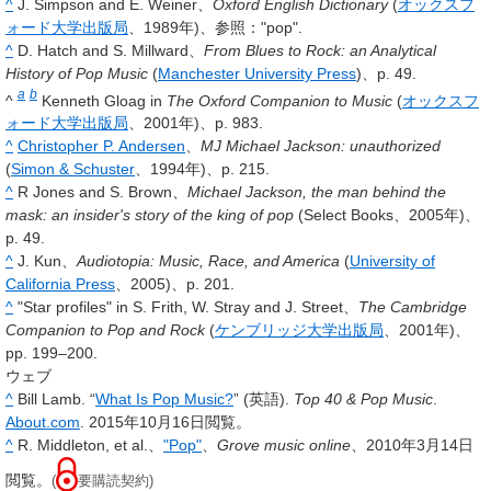
^
J. Simpson and E. Weiner、
Oxford English Dictionary
(
オックスフ
ォード大学出版局
、1989年)、参照："pop".
^
D. Hatch and S. Millward、
From Blues to Rock: an Analytical
History of Pop Music
(
Manchester University Press
)、p. 49.
a
b
^
Kenneth Gloag in
The Oxford Companion to Music
(
オックスフ
ォード大学出版局
、2001年)、p. 983.
^
Christopher P. Andersen
、
MJ Michael Jackson: unauthorized
(
Simon & Schuster
、1994年)、p. 215.
^
R Jones and S. Brown、
Michael Jackson, the man behind the
mask: an insider's story of the king of pop
(Select Books、2005年)、
p. 49.
^
J. Kun、
Audiotopia: Music, Race, and America
(
University of
California Press
、2005)、p. 201.
^
"Star profiles" in S. Frith, W. Stray and J. Street、
The Cambridge
Companion to Pop and Rock
(
ケンブリッジ大学出版局
、2001年)、
pp. 199–200.
ウェブ
^
Bill Lamb. “
What Is Pop Music?
” (英語).
Top 40 & Pop Music
.
About.com
. 2015年10月16日閲覧。
^
R. Middleton, et al.、
"Pop"
、
Grove music online
、2010年3月14日
閲覧。
(
要購読契約)