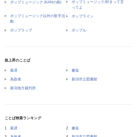
ポップミュージック/好きって言
ポップミュージック (KANの曲)
ってよ
ポップミュージック以外の歌手活
ポップライン
動
ポップラップ
ポップル
急上昇のことば
最遅
邂逅
為政者
新潟市立図書館
新潟地方裁判所
ことば検索ランキング
最遅
邂逅
為政者
新潟市立図書館