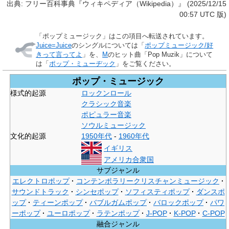
出典: フリー百科事典『ウィキペディア（Wikipedia）』 (2025/12/15
00:57 UTC 版)
「
ポップミュージック
」はこの項目へ転送されています。
Juice=Juice
のシングルについては「
ポップミュージック/好
きって言ってよ
」を、
M
のヒット曲「Pop Muzik」について
は「
ポップ・ミューヂック
」をご覧ください。
ポップ・ミュージック
様式的起源
ロックンロール
クラシック音楽
ポピュラー音楽
ソウルミュージック
文化的起源
1950年代
-
1960年代
イギリス
アメリカ合衆国
サブジャンル
エレクトロポップ
コンテンポラリークリスチャンミュージック
サウンドトラック
シンセポップ
ソフィスティポップ
ダンスポ
ップ
ティーンポップ
バブルガムポップ
バロックポップ
パワ
ーポップ
ユーロポップ
ラテンポップ
J-POP
K-POP
C-POP
融合ジャンル