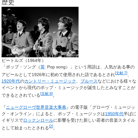
歴史
ビートルズ（1964年）
「ポップ・ソング（
英
:
Pop song
）」という用語は、人気がある事の
[
文献 7
]
アピールとして1926年に初めて使用された語であるとされ
、
1920年代
の
カントリー・ミュージック
、
ブルース
などにおける様々な
イベントから現代のポップ・ミュージックが誕生したとみなすことが
[
文献 8
]
できるとされている
。
『
ニューグローヴ世界音楽大事典
』の電子版「グローヴ・ミュージッ
ク・オンライン」によると、ポップ・ミュージックは
1950年代
半ばに
イギリスで
ロックンロール
に影響を受けた新しい若者の音楽スタイル
[
2
]
として始まったとされる
。