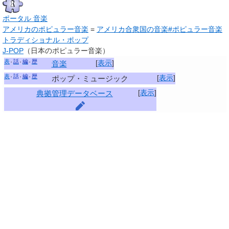
ポータル 音楽
アメリカのポピュラー音楽
=
アメリカ合衆国の音楽#ポピュラー音楽
トラディショナル・ポップ
J-POP
（日本のポピュラー音楽）
表
話
編
歴
[
表示
]
音楽
表
話
編
歴
[
表示
]
ポップ・ミュージック
[
表示
]
典拠管理データベース