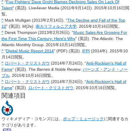
^
“
Foo Fighters’ Dave Grohl Blames Declining Sales On Lack Of
Talent
” (英語). Live4ever Media (2011年9月14日). 2015年10月16日閲
覧。
^
Mark Mulligan (2013年2月14日). “
The Decline and Fall of the Top
10
” (英語).
M{2e}
.
南カリフォルニア大学
. 2015年10月16日閲覧。
^
Derek Thompson (2013年2月26日). “
Music Sales Are Growing For
the First Time This Century: Here's Why
” (英語).
The Atlantic
. The
Atlantic Monthly Group. 2015年10月14日閲覧。
^
“
Digital Music Report 2014
” (PDF) (英語).
IFPI
(2014年). 2015年10
月14日閲覧。
^
ロバート・クリストガウ
(2014年7月24日). “
Anti-Rockism’s Hall of
Fame
” (英語).
The Barnes & Noble Review
.
バーンズ・アンド・ノー
ブル
. 2015年10月16日閲覧。
^
ロバート・クリストガウ
(2014年7月24日). “
Anti-Rockism's Hall of
Fame
” (英語).
ロバート・クリストガウ
. 2015年10月16日閲覧。
関連項目
ウィキメディア・コモンズには、
ポップ・ミュージック
に関連するカ
テゴリがあります。