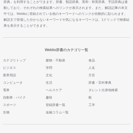
辞典」を利用することができます。辞書、類語辞典、英和・和英辞典、手話辞典は連
動しており、それぞれの検索結果へのリンクが表示されます。また、解説記事の本文
中では、Weblioに登録されている他のキーワードへのリンクが自動的に貼られます。
解説文で登場した分からないキーワードや気になるキーワードは、1クリックで検索結
果を表示することができます。
Weblio辞書のカテゴリ一覧
カテゴリトップ
建物・不動産
食品
ビジネス
学問
人名
業界用語
文化
方言
コンピュータ
生活
辞書・百科事典
電車
ヘルスケア
タレント出身地検索
自動車・バイク
趣味
船
スポーツ
登録辞書一覧
工学
生物
金融コラム一覧