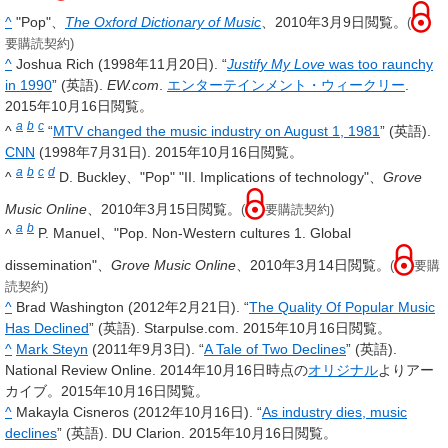
^
"Pop"、
The Oxford Dictionary of Music
、2010年3月9日閲覧。
(
要購読契約)
^
Joshua Rich (1998年11月20日). “
Justify My Love
was too raunchy
in 1990
” (英語).
EW.com
.
エンターテインメント・ウィークリー
.
2015年10月16日閲覧。
a
b
c
^
“
MTV changed the music industry on August 1, 1981
” (英語).
CNN
(1998年7月31日). 2015年10月16日閲覧。
a
b
c
d
^
D. Buckley、"Pop" "II. Implications of technology"、
Grove
Music Online
、2010年3月15日閲覧。
(
要購読契約)
a
b
^
P. Manuel、"Pop. Non-Western cultures 1. Global
dissemination"、
Grove Music Online
、2010年3月14日閲覧。
(
要購
読契約)
^
Brad Washington (2012年2月21日). “
The Quality Of Popular Music
Has Declined
” (英語). Starpulse.com. 2015年10月16日閲覧。
^
Mark Steyn
(2011年9月3日). “
A Tale of Two Declines
” (英語).
National Review Online. 2014年10月16日時点の
オリジナル
よりアー
カイブ。2015年10月16日閲覧。
^
Makayla Cisneros (2012年10月16日). “
As industry dies, music
declines
” (英語). DU Clarion. 2015年10月16日閲覧。