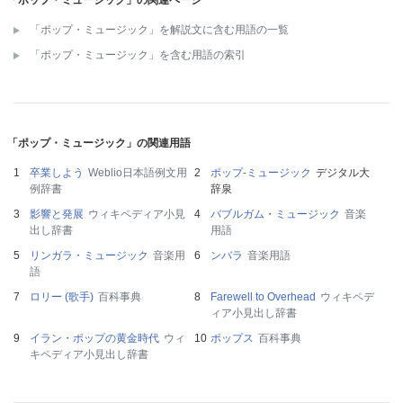
「ポップ・ミュージック」の関連ページ
「ポップ・ミュージック」を解説文に含む用語の一覧
「ポップ・ミュージック」を含む用語の索引
「ポップ・ミュージック」の関連用語
卒業しよう
Weblio日本語例文用
ポップ‐ミュージック
デジタル大
例辞書
辞泉
影響と発展
ウィキペディア小見
バブルガム・ミュージック
音楽
出し辞書
用語
リンガラ・ミュージック
音楽用
ンバラ
音楽用語
語
ロリー (歌手)
百科事典
Farewell to Overhead
ウィキペデ
ィア小見出し辞書
イラン・ポップの黄金時代
ウィ
ポップス
百科事典
キペディア小見出し辞書