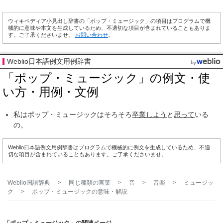
ウィキペディア小見出し辞書の「ポップ・ミュージック」の項目はプログラムで機
械的に意味や本文を生成しているため、不適切な項目が含まれていることもありま
す。ご了承くださいませ。
お問い合わせ
。
Weblio日本語例文用例辞書
「ポップ・ミュージック」の例文・使
い方・用例・文例
私はポップ・ミュージックはそろそろ
卒業しよう
と
思って
いる
の。
Weblio日本語例文用例辞書はプログラムで機械的に例文を生成しているため、不適
切な項目が含まれていることもあります。ご了承くださいませ。
Weblio国語辞典
>
同じ種類の言葉
>
音
>
音楽
>
ミュージッ
ク
>
ポップ・ミュージック
の意味・解説