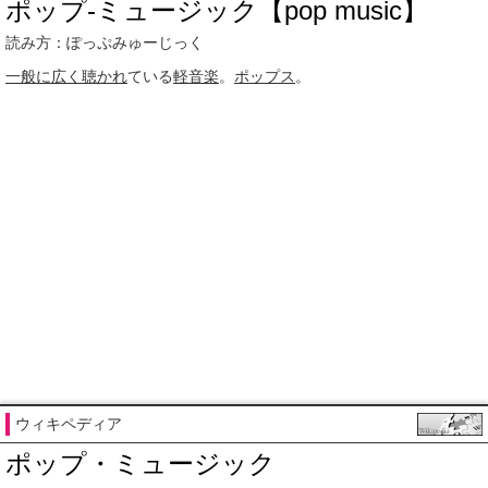
ポップ‐ミュージック【pop music】
読み方：ぽっぷみゅーじっく
一般に
広く
聴かれ
ている
軽音楽
。
ポップス
。
ウィキペディア
ポップ・ミュージック