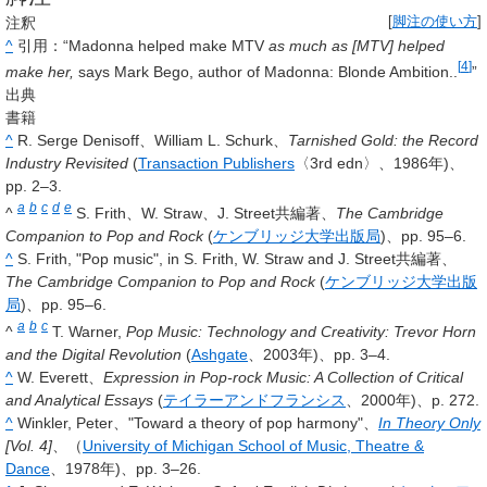
注釈
[
脚注の使い方
]
^
引用：“Madonna helped make MTV
as much as [MTV] helped
[
4
]
make her,
says Mark Bego, author of Madonna: Blonde Ambition..
”
出典
書籍
^
R. Serge Denisoff、William L. Schurk、
Tarnished Gold: the Record
Industry Revisited
(
Transaction Publishers
〈3rd edn〉、1986年)、
pp. 2–3.
a
b
c
d
e
^
S. Frith、W. Straw、J. Street共編著、
The Cambridge
Companion to Pop and Rock
(
ケンブリッジ大学出版局
)、pp. 95–6.
^
S. Frith, "Pop music", in S. Frith, W. Straw and J. Street共編著、
The Cambridge Companion to Pop and Rock
(
ケンブリッジ大学出版
局
)、pp. 95–6.
a
b
c
^
T. Warner,
Pop Music: Technology and Creativity: Trevor Horn
and the Digital Revolution
(
Ashgate
、2003年)、pp. 3–4.
^
W. Everett、
Expression in Pop-rock Music: A Collection of Critical
and Analytical Essays
(
テイラーアンドフランシス
、2000年)、p. 272.
^
Winkler, Peter、"Toward a theory of pop harmony"、
In Theory Only
[Vol. 4]
、（
University of Michigan School of Music, Theatre &
Dance
、1978年)、pp. 3–26.