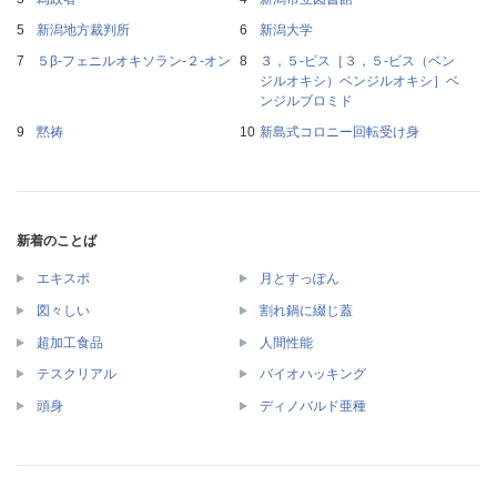
新潟地方裁判所
新潟大学
５β‐フェニルオキソラン‐２‐オン
３，５‐ビス［３，５‐ビス（ベン
ジルオキシ）ベンジルオキシ］ベ
ンジルブロミド
黙祷
新島式コロニー回転受け身
新着のことば
エキスポ
月とすっぽん
図々しい
割れ鍋に綴じ蓋
超加工食品
人間性能
テスクリアル
バイオハッキング
頭身
ディノバルド亜種