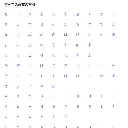
すべての辞書の索引
あ
い
う
え
お
か
き
く
け
こ
さ
し
す
せ
そ
た
ち
つ
て
と
な
に
ぬ
ね
の
は
ひ
ふ
へ
ほ
ま
み
む
め
も
や
ゆ
よ
ら
り
る
れ
ろ
わ
を
ん
が
ぎ
ぐ
げ
ご
ざ
じ
ず
ぜ
ぞ
だ
ぢ
づ
で
ど
ば
び
ぶ
べ
ぼ
ぱ
ぴ
ぷ
ぺ
ぽ
Ａ
Ｂ
Ｃ
Ｄ
Ｅ
Ｆ
Ｇ
Ｈ
Ｉ
Ｊ
Ｋ
Ｌ
Ｍ
Ｎ
Ｏ
Ｐ
Ｑ
Ｒ
Ｓ
Ｔ
Ｕ
Ｖ
Ｗ
Ｘ
Ｙ
Ｚ
１
２
３
４
５
６
７
８
９
０