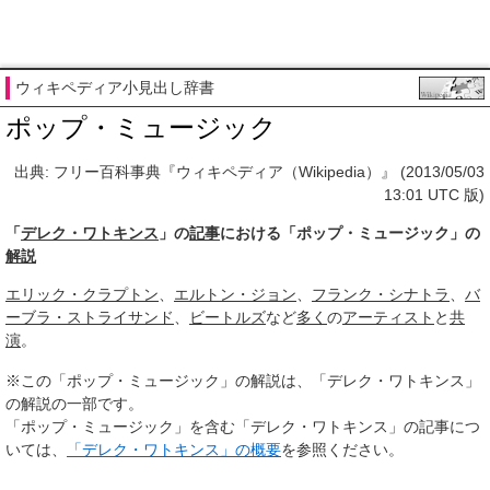
ウィキペディア小見出し辞書
ポップ・ミュージック
出典: フリー百科事典『ウィキペディア（Wikipedia）』 (2013/05/03
13:01 UTC 版)
「
デレク・ワトキンス
」の
記事
における「ポップ・ミュージック」の
解説
エリック・クラプトン
、
エルトン・ジョン
、
フランク・シナトラ
、
バ
ーブラ・ストライサンド
、
ビートルズ
など
多く
の
アーティスト
と
共
演
。
※この「ポップ・ミュージック」の解説は、「デレク・ワトキンス」
の解説の一部です。
「ポップ・ミュージック」を含む「デレク・ワトキンス」の記事につ
いては、
「デレク・ワトキンス」の概要
を参照ください。