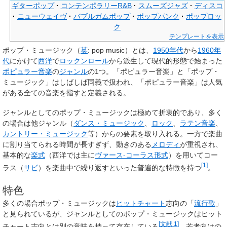
ギターポップ
コンテンポラリーR&B
スムーズジャズ
ディスコ
ニューウェイヴ
バブルガムポップ
ポップパンク
ポップロッ
ク
テンプレートを表示
ポップ・ミュージック
（
英
:
pop music
）とは、
1950年代
から
1960年
代
にかけて
西洋
で
ロックンロール
から派生して現代的形態で始まった
ポピュラー音楽
の
ジャンル
の1つ。「ポピュラー音楽」と「ポップ・
ミュージック」はしばしば同義で扱われ、「ポピュラー音楽」は人気
がある全ての音楽を指すと定義される。
ジャンルとしてのポップ・ミュージックは極めて折衷的であり、多く
の場合は他ジャンル（
ダンス・ミュージック
、
ロック
、
ラテン音楽
、
カントリー・ミュージック
等）からの要素を取り入れる。一方で楽曲
に割り当てられる時間が長すぎず、動きのある
メロディ
が重視され、
基本的な
楽式
（西洋では主に
ヴァース‐コーラス形式
）を用いてコー
[
1
]
ラス（
サビ
）を楽曲中で繰り返すといった普遍的な特徴を持つ
。
特色
多くの場合ポップ・ミュージックは
ヒットチャート
志向の「
流行歌
」
と見られているが、ジャンルとしてのポップ・ミュージックはヒット
[
文献 1
]
チャート志向とは別の意味を持って存在している
。若者向けの