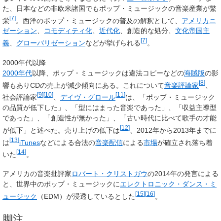
た、日本などの非欧米諸国でもポップ・ミュージックの音楽産業が繁
[
7
]
栄
。西洋のポップ・ミュージックの普及の解釈として、
アメリカニ
ゼーション
、
コモディティ化
、
近代化
、創造的な処分、
文化帝国主
[
7
]
義
、
グローバリゼーション
などが挙げられる
。
2000年代以降
2000年代
以降、ポップ・ミュージックは違法コピーなどの
海賊版
の影
[
8
]
響もありCDの売上が減少傾向にある。これについて
音楽評論家
、
[
9
]
[
10
]
[
11
]
社会評論家
、
デイヴ・グロール
は、「ポップ・ミュージック
の品質が低下した」、「型にはまった音楽であった」、「収益主導型
であった」、「創造性が無かった」、「古い時代に比べて歌手の才能
[
12
]
が低下」と述べた。売り上げの低下は
、2012年から2013年までに
[
13
]
は
iTunes
などによる合法の
音楽配信
による
市場
が確立され落ち着
[
14
]
いた
。
アメリカの音楽批評家
ロバート・クリストガウ
の2014年の発言による
と、世界中のポップ・ミュージックに
エレクトロニック・ダンス・ミ
[
15
]
[
16
]
ュージック
（EDM）が浸透しているとした
。
脚注