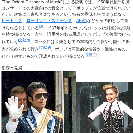
“The Oxford Dictionary of Music”による説明では、1950年代後半以来
コンサートでの大衆向けの音楽として「ポップ」が位置づけられてい
たが、次第に非古典音楽であるという特有の意味も持つようになり、
ビートルズ
、
ローリング・ストーンズ
、
ABBA
などがその例として挙
[
3
]
げられるとしている
。1967年頃からポップとロックは対極的な意味
を持つ様になる一方で、汎用性のある用語としてポップが位置づけら
[
文献 9
]
れていく
。ロックには音楽としての本格的な性質や可能性の拡
[
文献 9
]
大が求められて行き
、ポップは商業的な性質や一過性のもの、
[
文献 4
]
わかりやすいもので形成されていく様になる
。
影響と発展