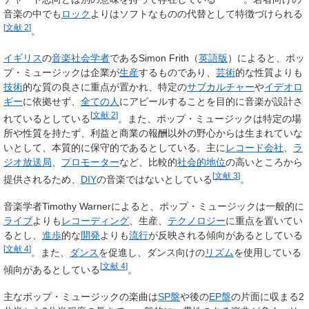
音楽の中でも
ロック
よりはソフトなものの代替として特徴づけられる
[
文献 2
]
。
イギリス
の
音楽社会学者
である
Simon Frith
（
英語版
）
によると、ポッ
プ・ミュージックは企業が
生産
するものであり、
芸術
的な性質よりも
技術
的な質の良さに重点が置かれ、特定の
サブカルチャー
や
イデオロ
ギー
に依拠せず、
全ての人
にアピールすることを目的に音楽が設計さ
[
文献 2
]
れているとしている
。また、ポップ・ミュージックは特定の場
所や性質を持たず、利益と商業の報酬以外の野心からは生まれていな
いとして、本質的に保守的であるとしている。主に
レコード会社
、
ラ
ジオ放送局
、
プロモーター
など、比較的
社会的地位
の高いところから
[
文献 3
]
提供されるため、
DIY
の音楽ではないとしている
。
音楽学者
Timothy Warner
によると、ポップ・ミュージックは一般的に
ライブ
よりも
レコーディング
、生産、
テクノロジー
に重点を置いてい
るとし、
進歩
的な
開発
よりも
流行
が反映される傾向があるとしている
[
文献 4
]
。また、
ダンス
を促進し、ダンス向けの
リズム
を使用している
[
文献 4
]
傾向があるとしている
。
主なポップ・ミュージックの楽曲は
SP盤
や後の
EP盤
の片面に収まる2