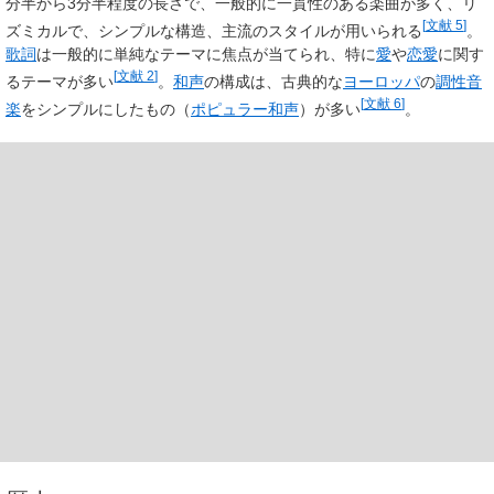
分半から3分半程度の長さで、一般的に一貫性のある楽曲が多く、リ
[
文献 5
]
ズミカルで、シンプルな構造、主流のスタイルが用いられる
。
歌詞
は一般的に単純なテーマに焦点が当てられ、特に
愛
や
恋愛
に関す
[
文献 2
]
るテーマが多い
。
和声
の構成は、古典的な
ヨーロッパ
の
調性音
[
文献 6
]
楽
をシンプルにしたもの（
ポピュラー和声
）が多い
。