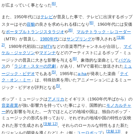
[
6
]
が広まっていく事となった
。
また、1950年代には
テレビ
が普及した事で、テレビに出演するポップ
[
6
]
スターはその
容貌
の良さを求められる様になり
、1960年代には安価
[
6
]
な
ポータブル
トランジスタラジオ
や
、
マルチトラック・レコーダー
[
文献
（MTR）が普及し、
1980年代
には
サンプリング
が導入される
2
]
。1980年代初頭には
MTV
などの音楽専門チャンネルが台頭し、
マイ
ケル・ジャクソン
や
マドンナ
などのアーティストによるポップ・ミュ
[
6
]
ージックの普及に大きな影響を与える
。象徴的な楽曲として
バグル
ス
の「
ラジオ・スターの悲劇
」があり、MTVで最初に放送された
ミュ
[
5
]
ージック・ビデオ
でもある
。1985年に
a-ha
が発表した楽曲「
テイ
ク・オン・ミー
」は、特殊効果を用いたアニメーションによるミュー
[
5
]
ジック・ビデオが評判となる
。
ポップ・ミュージックは
アメリカ
とイギリス（1960年代半ばから）の
音楽産業
が強い影響力を持っていた事により、国際的に
モノカルチャ
ー
的な影響を与えた。一方でほとんどの地域や国は、独自のポップ・
ミュージックの形式を持っており、それぞれの地域や国の特性が反映
[
文献 12
]
された形で生成される
。それらのローカルな特性もまた新た
[
文献 13
]
なジャンルの開発を導くなどした（例：
ユーロポップ
）
。ま