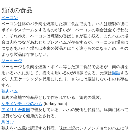
類似の食品
ベーコン
ベーコンは豚のバラ肉を燻製した加工食品である。ハムは燻製の後に
ボイルやスチームをするものが多いが、ベーコンの場合は全く行わな
い。それゆえ、ベーコンは燻製の香ばしさが強く残る。またハムの場
合は肉をつなぎあわせたプレスハムが存在するが、ベーコンの場合は
つなぎあわせた場合は本来の製品とは全く違うものになるため、その
ような製品は存在しない。
ソーセージ
ソーセージも食肉を燻製・ボイル等した加工食品であるが、肉の塊を
用いるハムに対して、挽肉を用いるのが特徴である。元来は
腸詰
する
が、人工ケーシングを代用にしたり、さらには腸詰しないものも存在
する。
鶏肉ハム
鶏肉の産地で特産品として作られている、鶏肉の燻製。
シチメンチョウのハム
(turkey ham)
アメリカ合衆国
で普及している、ハムの安価な代替品。豚肉に比べて
脂身が少なく健康的とされる。
鳥はむ
鶏肉をハム風に調理する料理。味は上記のシチメンチョウのハムに似