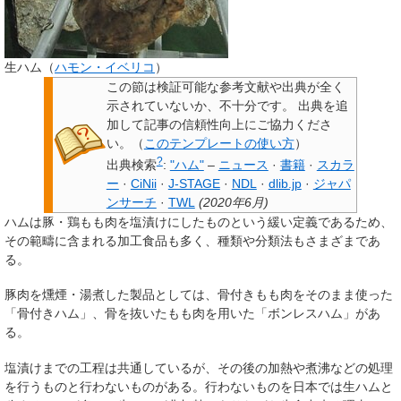
生ハム（
ハモン・イベリコ
）
この節は検証可能な参考文献や出典が全く
示されていないか、不十分です。
出典を追
加して記事の信頼性向上にご協力くださ
い。
（
このテンプレートの使い方
）
?
出典検索
:
"ハム"
–
ニュース
·
書籍
·
スカラ
ー
·
CiNii
·
J-STAGE
·
NDL
·
dlib.jp
·
ジャパ
ンサーチ
·
TWL
(
2020年6月
)
ハムは豚・鶏もも肉を塩漬けにしたものという緩い定義であるため、
その範疇に含まれる加工食品も多く、種類や分類法もさまざまであ
る。
豚肉を燻煙・湯煮した製品としては、骨付きもも肉をそのまま使った
「骨付きハム」、骨を抜いたもも肉を用いた「ボンレスハム」があ
る。
塩漬けまでの工程は共通しているが、その後の加熱や煮沸などの処理
を行うものと行わないものがある。行わないものを日本では
生ハム
と