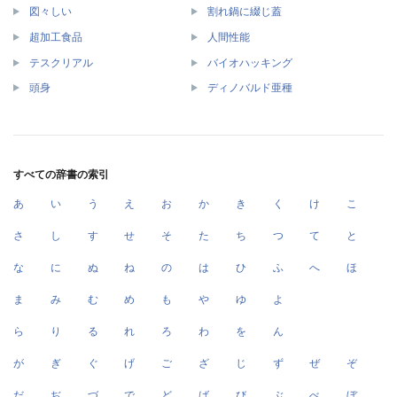
図々しい
割れ鍋に綴じ蓋
超加工食品
人間性能
テスクリアル
バイオハッキング
頭身
ディノバルド亜種
すべての辞書の索引
あ
い
う
え
お
か
き
く
け
こ
さ
し
す
せ
そ
た
ち
つ
て
と
な
に
ぬ
ね
の
は
ひ
ふ
へ
ほ
ま
み
む
め
も
や
ゆ
よ
ら
り
る
れ
ろ
わ
を
ん
が
ぎ
ぐ
げ
ご
ざ
じ
ず
ぜ
ぞ
だ
ぢ
づ
で
ど
ば
び
ぶ
べ
ぼ