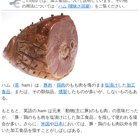
この項目では、加工食品について説明しています。その他
の用法については「
ハム (曖昧さ回避)
」をご覧ください。
ハム
（
英
:
ham
）は、
豚肉
・
鶏肉
のもも肉を塊のまま
塩漬け
した
加工
食品
。または、その類似品。
燻製
したものが多いが、しないものもあ
る。
もともと、英語の ham は元来「動物(主に豚)のもも肉」の意味だった
が、「豚・鶏のもも肉を塩漬けにした加工食品」を指して使われる場
合が多い。さらに、
米国
や
日本
においては、豚・鶏のもも肉以外を用
いた加工食品を指すことがしばしばある。