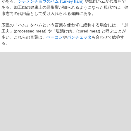
がある。
シチメンチョウのハム (turkey ham)
や魚肉ハムが代表的で
ある。加工肉の健康上の悪影響が知られるようになった現代では、健
康志向の代用品として受け入れられる傾向にある。
広義の「ハム」をハムという言葉を使わずに総称する場合には、「加
工肉」(processed meat) や「塩漬け肉」(cured meat) と呼ぶことが
多い。これらの言葉は、
ベーコン
や
パンチェッタ
も合わせて総称す
る。