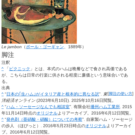
Le jambon
（
ポール・ゴーギャン
、1889年）
脚注
注釈
^
「
ピクニック
」とは、本式のハムは晩餐などで食され高価である
が、こちらは日常の行楽に供される程度に廉価という意味合いであ
る。
出典
^
“
日本の｢生ハム｣がイタリア産と根本的に異なる訳
”.
東
[
脚注の使い方
]
洋経済オンライン
(2023年6月10日). 2025年10月16日閲覧。
^
“
ハム・ソーセージなんでも相談室
”. 有限会社
播州ハム工業所
. 2015
年11月14日時点の
オリジナル
よりアーカイブ。2016年6月12日閲覧。
^
“
発色剤（亜硝酸・硝酸）についての考察
”. 自家製ハム・ソーセージ
の
歩人
（
ほびっと
）
. 2016年5月23日時点の
オリジナル
よりアーカイ
ブ。2016年6月12日閲覧。