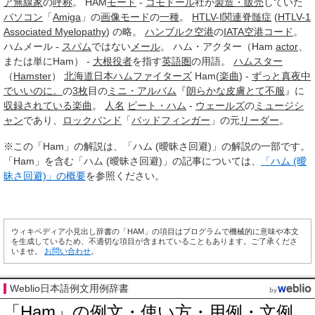
ア無線家
の
呼称
。 HAM
モード
-
コモドール
社が
製造・販売
していた
パソコン
「
Amiga
」の
画像
モード
の
一種
。
HTLV-I関連脊髄症
(
HTLV-1
Associated Myelopathy
) の略。
ハンブルク空港
の
IATA空港コード
。
ハムメール -
スパム
ではない
メール
。 ハム・アクター（Ham
actor
、
または単にHam） -
大根役者
を指す
英語圏
の用語。
ハムスター
（
Hamster
）
北海道日本ハムファイターズ
Ham(
楽曲
) -
ずっと真夜中
でいいのに。
の
3枚
目の
ミニ・アルバム
『
朗らかな皮膚とて不服
』に
収録されている楽曲
。
人名
ピート・ハム
-
ウェールズ
の
ミュージシ
ャン
であり、
ロックバンド
「
バッドフィンガー
」の元
リーダー
。
※この「Ham」の解説は、「ハム (曖昧さ回避)」の解説の一部です。
「Ham」を含む「ハム (曖昧さ回避)」の記事については、
「ハム (曖
昧さ回避)」の概要
を参照ください。
ウィキペディア小見出し辞書の「HAM」の項目はプログラムで機械的に意味や本文
を生成しているため、不適切な項目が含まれていることもあります。ご了承くださ
いませ。
お問い合わせ
。
Weblio日本語例文用例辞書
「Ham」の例文・使い方・用例・文例