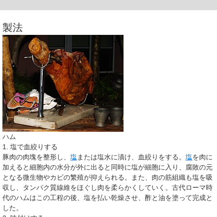
製法
ハム
1. 塩で血絞りする
豚肉の肉塊を整形し、
塩
または塩水に漬け、血絞りをする。
塩
を肉に
加えると細胞内の水分が外に出ると同時に塩が細胞に入り、腐敗の元
となる微生物やカビの繁殖が抑えられる。また、肉の筋組織も塩を吸
収し、タンパク質線維をほぐし肉を柔らかくしていく。古代ローマ時
代のハムはこの工程の後、塩を払い乾燥させ、酢と油を塗って完成と
した。