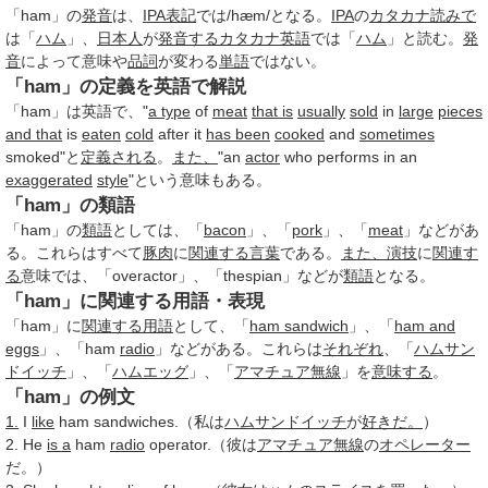
「ham」の
発音
は、
IPA
表記
では/hæm/となる。
IPA
の
カタカナ
読みで
は「
ハム
」、
日本人
が
発音する
カタカナ英語
では「
ハム
」と読む。
発
音
によって意味や
品詞
が変わる
単語
ではない。
「ham」の定義を英語で解説
「ham」は英語で、"
a type
of
meat
that is
usually
sold
in
large
pieces
and that
is
eaten
cold
after it
has been
cooked
and
sometimes
smoked"と
定義される
。
また、
"an
actor
who performs in an
exaggerated
style
"という意味もある。
「ham」の類語
「ham」の
類語
としては、「
bacon
」、「
pork
」、「
meat
」などがあ
る。これらはすべて
豚肉
に
関連する
言葉
である。
また、
演技
に
関連す
る
意味では、「overactor」、「thespian」などが
類語
となる。
「ham」に関連する用語・表現
「ham」に
関連する用語
として、「
ham sandwich
」、「
ham and
eggs
」、「ham
radio
」などがある。これらは
それぞれ
、「
ハムサン
ドイッチ
」、「
ハムエッグ
」、「
アマチュア無線
」を
意味する
。
「ham」の例文
1.
I
like
ham sandwiches.（私は
ハムサンドイッチ
が
好きだ。
）
2. He
is a
ham
radio
operator.（彼は
アマチュア無線
の
オペレーター
だ。）