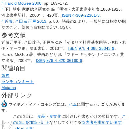
^
Harold McGee 2008
, pp. 169–172.
^
下川耿史 家庭総合研究会 編『明治・大正家庭史年表:1868-1925』
河出書房新社、2000年、420頁。
ISBN
4-309-22361-3
。
^
近藤, 合田 & 正戸 2013
, p. 80。語義の2.より。一般的には脂身や脂
肪のこと。部位も背脂に限定されない。
参考文献
近藤乃里子; 合田達子; 正戸あゆみ『イタリア料理基本用語 : 伊和・和
伊・テーマ別』柴田書店、2013年。
ISBN
978-4-388-35343-9
。
Harold McGee 著、香西みどり 訳『マギー キッチンサイエンス』共
立出版、2008年。
ISBN
978-4-320-06160-6
。
関連項目
製肉
ランチョンミート
Mojama
外部リンク
ウィキメディア・コモンズには、
ハム
に関するカテゴリがありま
す。
この項目は、
食品
・
食文化
に関連した
書きかけの項目
です。
こ
の項目を加筆・訂正
などしてくださる
協力者を求めています
（
Portal:食
）。