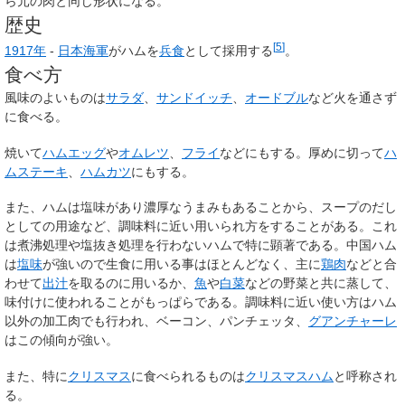
ら元の肉と同じ形状になる。
歴史
[
5
]
1917年
-
日本海軍
がハムを
兵食
として採用する
。
食べ方
風味のよいものは
サラダ
、
サンドイッチ
、
オードブル
など火を通さず
に食べる。
焼いて
ハムエッグ
や
オムレツ
、
フライ
などにもする。厚めに切って
ハ
ムステーキ
、
ハムカツ
にもする。
また、ハムは塩味があり濃厚なうまみもあることから、スープのだし
としての用途など、調味料に近い用いられ方をすることがある。これ
は煮沸処理や塩抜き処理を行わないハムで特に顕著である。中国ハム
は
塩味
が強いので生食に用いる事はほとんどなく、主に
鶏肉
などと合
わせて
出汁
を取るのに用いるか、
魚
や
白菜
などの野菜と共に蒸して、
味付けに使われることがもっぱらである。調味料に近い使い方はハム
以外の加工肉でも行われ、ベーコン、パンチェッタ、
グアンチャーレ
はこの傾向が強い。
また、特に
クリスマス
に食べられるものは
クリスマスハム
と呼称され
る。