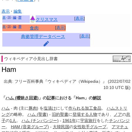
表示
編集
表
話
編
歴
[
表示
]
クリスマス
表
話
編
歴
[
表示
]
食肉
[
表示
]
典拠管理データベース
ウィキペディア小見出し辞書
Ham
出典: フリー百科事典『ウィキペディア（Wikipedia）』 (2022/07/02
10:10 UTC 版)
「
ハム (曖昧さ回避)
」の
記事
における「Ham」の
解説
ハム
- 肉 (主に
豚肉
) を
塩漬け
にして
作られる
加工食品
。
ハムストリ
ング
の略称。
ハム (聖書)
-
旧約聖書
に
登場する人物
であり、
ノア
の
息
子
の
1人
。
ハム (チンパンジー)
-
1961年
に
宇宙旅行
をした
チンパンジ
ー
。
HAM (音楽グループ)
-
大韓民国
の
女性歌手
グループ
。
アマチュ