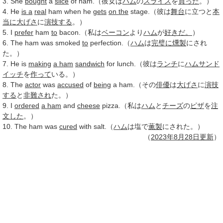
3. She
bought
a
slice
of ham.（彼女は
ハム
の
スライス
を
買った
。）
4. He
is a
real
ham when he
gets
on the
stage.（彼は
舞台
に立つと
本
当に
大げさ
に
演技する
。）
5. I
prefer
ham
to
bacon.（私は
ベーコン
より
ハム
が
好きだ。
）
6. The ham was smoked
to
perfection.（
ハム
は
完璧に
燻製
にされ
た。）
7. He is
making
a ham
sandwich
for lunch.（彼は
ランチ
に
ハムサンド
イッチ
を
作って
いる。）
8. The
actor
was
accused
of
being
a ham.（その
俳優
は
大げさ
に
演技
する
と
非難され
た。）
9. I
ordered
a ham
and
cheese
pizza.（私は
ハム
と
チーズ
の
ピザ
を
注
文した
。）
10. The ham was
cured
with salt.（
ハム
は塩で
薫製
にされた。）
（
2023年
8月28日
更新
）