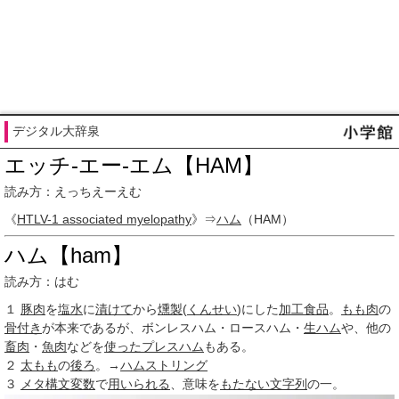
デジタル大辞泉
エッチ‐エー‐エム【HAM】
読み方：えっちえーえむ
《
HTLV-1 associated myelopathy
》⇒
ハム
（HAM）
ハム【ham】
読み方：はむ
１
豚肉
を
塩水
に
漬けて
から
燻製
(
くんせい
)にした
加工食品
。
もも肉
の
骨付き
が本来であるが、ボンレスハム・ロースハム・
生ハム
や、他の
畜肉
・
魚肉
などを
使った
プレスハム
もある。
２
太もも
の
後ろ
。→
ハムストリング
３
メタ構文変数
で
用いられる
、意味を
もたない
文字列
の一。