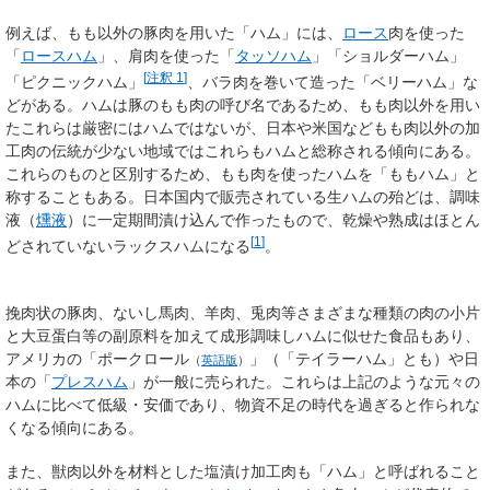
例えば、もも以外の豚肉を用いた「ハム」には、
ロース
肉を使った
「
ロースハム
」、肩肉を使った「
タッソハム
」「ショルダーハム」
[
注釈 1
]
「ピクニックハム」
、バラ肉を巻いて造った「ベリーハム」な
どがある。ハムは豚のもも肉の呼び名であるため、もも肉以外を用い
たこれらは厳密にはハムではないが、日本や米国などもも肉以外の加
工肉の伝統が少ない地域ではこれらもハムと総称される傾向にある。
これらのものと区別するため、もも肉を使ったハムを「ももハム」と
称することもある。日本国内で販売されている生ハムの殆どは、調味
液（
燻液
）に一定期間漬け込んで作ったもので、乾燥や熟成はほとん
[
1
]
どされていないラックスハムになる
。
挽肉状の豚肉、ないし馬肉、羊肉、兎肉等さまざまな種類の肉の小片
と大豆蛋白等の副原料を加えて成形調味しハムに似せた食品もあり、
アメリカの「
ポークロール
」（「テイラーハム」とも）や日
（
英語版
）
本の「
プレスハム
」が一般に売られた。これらは上記のような元々の
ハムに比べて低級・安価であり、物資不足の時代を過ぎると作られな
くなる傾向にある。
また、獣肉以外を材料とした塩漬け加工肉も「ハム」と呼ばれること