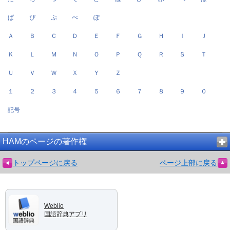
ぱ
ぴ
ぷ
ぺ
ぽ
Ａ
Ｂ
Ｃ
Ｄ
Ｅ
Ｆ
Ｇ
Ｈ
Ｉ
Ｊ
Ｋ
Ｌ
Ｍ
Ｎ
Ｏ
Ｐ
Ｑ
Ｒ
Ｓ
Ｔ
Ｕ
Ｖ
Ｗ
Ｘ
Ｙ
Ｚ
１
２
３
４
５
６
７
８
９
０
記号
HAMのページの著作権
トップページに戻る
ページ上部に戻る
Weblio
国語辞典アプリ