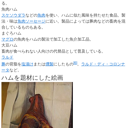
る。
魚肉ハム
スケソウダラ
などの
魚肉
を使い、ハムに似た風味を持たせた食品。製
法・味は
魚肉ソーセージ
に近い。製品によっては豚肉などの畜肉を混
合しているものもある。
まぐろハム
マグロ
の魚肉をハムの製法で加工した魚介加工品。
大豆ハム
畜肉が食べられない人向けの代替品として普及している。
ラルド
[
6
]
豚
の背脂を
塩漬け
または
燻製
にしたもの
。
ラルド・ディ・コロンナ
ータ
など。
ハムを題材にした絵画