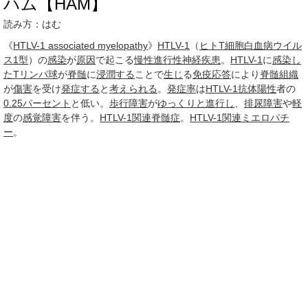
ハム【HAM】
読み方：はむ
《
HTLV-1 associated myelopathy
》
HTLV-1
（
ヒトT細胞白血病ウイル
ス1型
）の
感染
が
原因
で起こる
慢性
進行性
神経疾患
。
HTLV-1
に
感染し
た
Tリンパ球
が
脊髄
に
浸潤する
ことで
生じ
る
免疫応答
により
脊髄
組織
が
傷害
を受け
発症する
と
考えられる
。
発症率
は
HTLV-1
抗体
陽性
者の
0.25
パーセント
と低い。
歩行障害
が
ゆっくりと
進行し
、
排尿障害
や
軽
度
の
感覚障害
を伴う。
HTLV-1関連脊髄症
。
HTLV-1関連ミエロパチ
ー
。