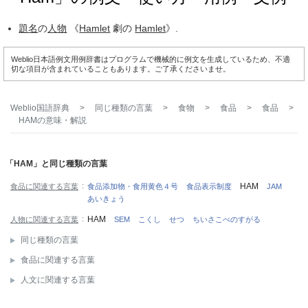
題名
の
人物
《
Hamlet
劇の
Hamlet
》.
Weblio日本語例文用例辞書はプログラムで機械的に例文を生成しているため、不適
切な項目が含まれていることもあります。ご了承くださいませ。
Weblio国語辞典
>
同じ種類の言葉
>
食物
>
食品
>
食品
>
HAM
の意味・解説
「HAM」と同じ種類の言葉
HAM
食品に関連する言葉
食品添加物・食用黄色４号
食品表示制度
JAM
あいきょう
HAM
人物に関連する言葉
SEM
こくし
せつ
ちいさこべのすがる
同じ種類の言葉
食品に関連する言葉
人文に関連する言葉