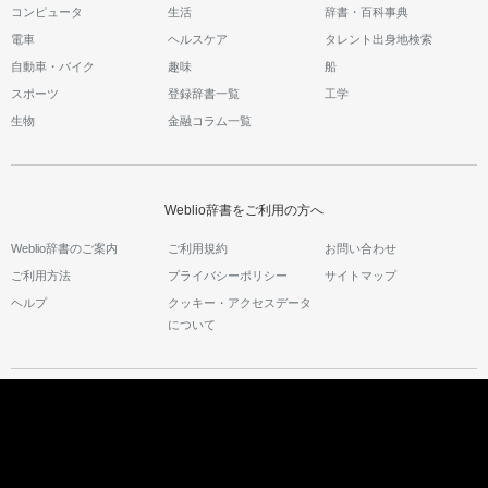
コンピュータ
生活
辞書・百科事典
電車
ヘルスケア
タレント出身地検索
自動車・バイク
趣味
船
スポーツ
登録辞書一覧
工学
生物
金融コラム一覧
Weblio辞書をご利用の方へ
Weblio辞書のご案内
ご利用規約
お問い合わせ
ご利用方法
プライバシーポリシー
サイトマップ
ヘルプ
クッキー・アクセスデータ
について
運営会社の紹介
運営会社サイト
会社情報
採用情報