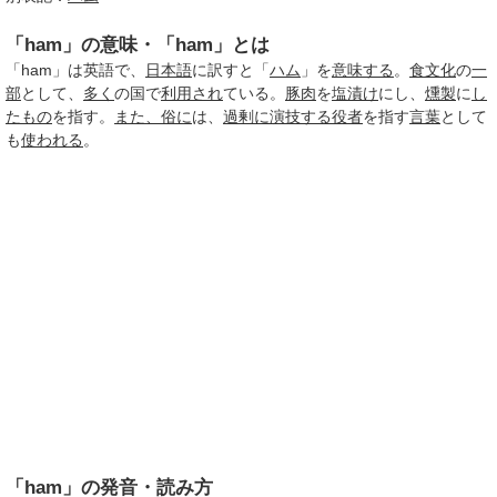
「ham」の意味・「ham」とは
「ham」は英語で、
日本語
に訳すと「
ハム
」を
意味する
。
食文化
の
一
部
として、
多く
の国で
利用され
ている。
豚肉
を
塩漬け
にし、
燻製
に
し
たもの
を指す。
また、
俗に
は、
過剰に
演技する
役者
を指す
言葉
として
も
使われる
。
「ham」の発音・読み方