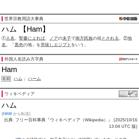
世界宗教用語大事典
ハム 【Ham】
①
人名
。
聖書
によれば
、
ノア
の
末子
で
南方
民族
の祖
とされる
。②
地
名
。「
黒色
の地」を
意味し
エジプト
をいう。
外国人名読み方字典
Ham
ハム
；
ハーム
名前
ウィキペディア
ハム
(
HAM
から転送)
出典: フリー百科事典『ウィキペディア（Wikipedia）』 (2025/10/16
13:04 UTC 版)