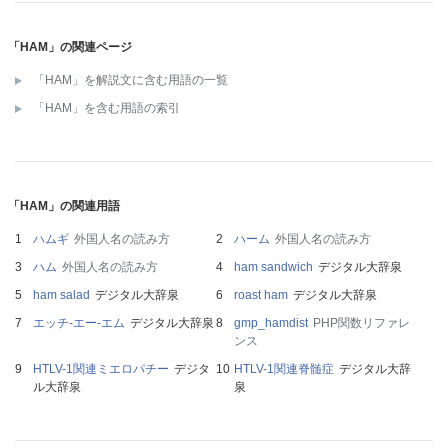
「HAM」の関連ページ
「HAM」を解説文に含む用語の一覧
「HAM」を含む用語の索引
「HAM」の関連用語
ハムギ
外国人名の読み方
ハーム
外国人名の読み方
ハム
外国人名の読み方
ham sandwich
デジタル大辞泉
ham salad
デジタル大辞泉
roast ham
デジタル大辞泉
エッチ‐エー‐エム
デジタル大辞泉
gmp_hamdist
PHP関数リファレ
ンス
HTLV-1関連ミエロパチー
デジタ
HTLV-1関連脊髄症
デジタル大辞
ル大辞泉
泉