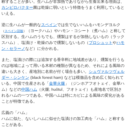
称することが多い。生ハムが非加熱でありながら生食出来る理由は、
カンピロバクター
菌は乾燥に弱いという特徴をうまく利用していると
いえる。
逆に生ハムが一般的な
スペイン
では生でないハムを
ハモンデヨルク
（ヨークハム）やハモン・コシート（煮ハム）と称して
（
スペイン語版
）
区別する。生ハムのうちでも、燻製はするが加熱しないもの（ラック
スハム）、塩漬け・乾燥のみで燻製しないもの（
プロシュット
や
ハモ
ン・セラーノ
など）に分かれる。
また、塩漬けの際には追加する香辛料に地域差があり、燻製を行うも
のは地域によって用いる木材の種類が異なるため、それによる風味の
違いも大きく、産地別に名前が付く場合も多い。
シュヴァルツヴェル
ダー・シンケン
(black forest ham) などは模倣品を含め広く知られて
いる。中国で生産される「
金華火腿
」（ジンホアフオトェイ、金華ハ
ム）などの
中国ハム
（
火腿
;
huǒtuǐ
、フオトェイ）も産地名で区別さ
れるハムの一つである。中国ハムは特にカビによる風味の変化がある
ことが特徴である。
広義の「ハム」
ハムに似た、ないしハムに似せた塩漬けの加工肉を「ハム」と称する
ことがある。