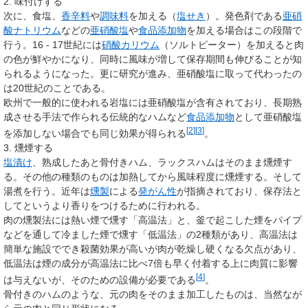
2. 味付けする
次に、食塩、
香辛料
や
調味料
を加える（
塩せき
）。発色剤である
亜硝
酸ナトリウム
などの
亜硝酸塩
や
食品添加物
を加える場合はこの段階で
行う。16 - 17世紀には
硝酸カリウム
（ソルトピーター）を加えると肉
の色が鮮やかになり、同時に風味が増して保存期間も伸びることが知
られるようになった。更に研究が進み、亜硝酸塩に取って代わったの
は20世紀のことである。
欧州で一般的に使われる岩塩には亜硝酸塩が含有されており、長期熟
成させる手法で作られる伝統的なハムなど
食品添加物
として亜硝酸塩
[
2
]
[
3
]
を添加しない場合でも同じ効果が得られる
。
3. 燻煙する
塩漬け
、熟成したあと骨付きハム、ラックスハムはそのまま燻煙す
る。その他の種類のものは加熱してから風味程度に燻煙する。そして
湯煮を行う。近年は
燻製
による
発がん性
が指摘されており、保存法と
してというより香りをつけるために行われる。
肉の燻製法には熱い煙で燻す「高温法」と、釜で起こした煙をパイプ
などを通して冷ました煙で燻す「低温法」の2種類があり、高温法は
簡単な施設ででき殺菌効果が高いが肉が乾燥し硬くなる欠点があり、
低温法は煙の成分が高温法に比べ7倍も早く付着する上に肉質に影響
[
4
]
は与えないが、そのための設備が必要である
。
骨付きのハムのような、元の肉をそのまま加工したものは、当然なが