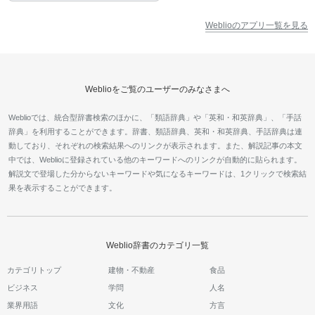
Weblioのアプリ一覧を見る
Weblioをご覧のユーザーのみなさまへ
Weblioでは、統合型辞書検索のほかに、「類語辞典」や「英和・和英辞典」、「手話
辞典」を利用することができます。辞書、類語辞典、英和・和英辞典、手話辞典は連
動しており、それぞれの検索結果へのリンクが表示されます。また、解説記事の本文
中では、Weblioに登録されている他のキーワードへのリンクが自動的に貼られます。
解説文で登場した分からないキーワードや気になるキーワードは、1クリックで検索結
果を表示することができます。
Weblio辞書のカテゴリ一覧
カテゴリトップ
建物・不動産
食品
ビジネス
学問
人名
業界用語
文化
方言