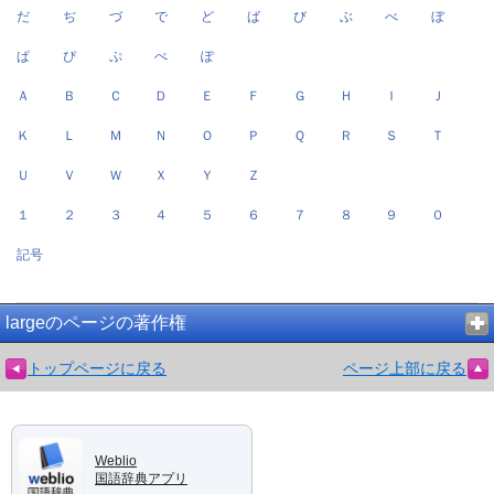
だ
ぢ
づ
で
ど
ば
び
ぶ
べ
ぼ
ぱ
ぴ
ぷ
ぺ
ぽ
Ａ
Ｂ
Ｃ
Ｄ
Ｅ
Ｆ
Ｇ
Ｈ
Ｉ
Ｊ
Ｋ
Ｌ
Ｍ
Ｎ
Ｏ
Ｐ
Ｑ
Ｒ
Ｓ
Ｔ
Ｕ
Ｖ
Ｗ
Ｘ
Ｙ
Ｚ
１
２
３
４
５
６
７
８
９
０
記号
largeのページの著作権
トップページに戻る
ページ上部に戻る
Weblio
国語辞典アプリ