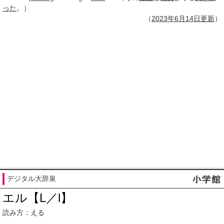
った
。）
（
2023年
6月14日
更新
）
デジタル大辞泉
エル【L／l】
読み方：える