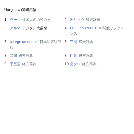
「large」の関連用語
ラージ
外国人名の読み方
禾リョウ
経穴辞典
アルマ
デジタル大辞泉
OCI-Lob->size
PHP関数リファレ
ンス
a large amount of
日本語表現辞
三間
経穴辞典
典
二間
経穴辞典
巨骨
経穴辞典
手五里
経穴辞典
肩グウ
経穴辞典