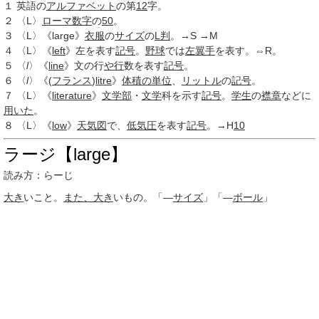
１
英語の
アルファベット
の第
12
字。
２
〈L〉
ローマ数字
の
50
。
３
〈L〉《large》
衣服
の
サイズ
の
L判
。→S →M
４
〈L〉《
left
》左を表す
記号
。
野球
では
左翼手
を表す。⇔R。
５
〈
l
〉《
line
》文の行
や行
数を表す
記号
。
６
〈
l
〉《(
フランス
)
litre
》
体積の単位
、
リットル
の
記号
。
７
〈L〉《
literature
》
文学部
・
文学
科を示す
記号
。
学生
の
襟章
などに
用いた
。
８
〈L〉《
low
》
天気図
で、
低気圧
を表す
記号
。→H
10
ラージ【large】
読み方：らーじ
大き
いこと。
また、
大き
いもの。「―
サイズ
」「―
ボール
」