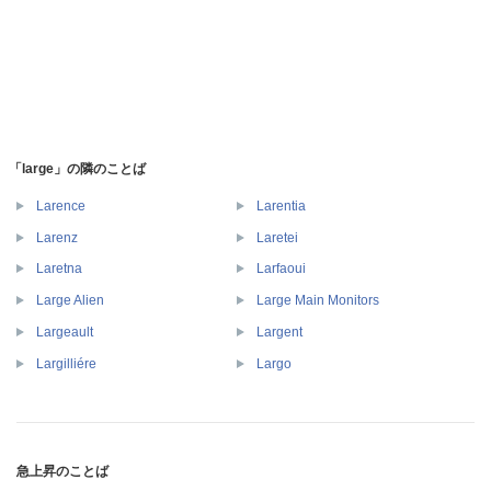
「large」の隣のことば
Larence
Larentia
Larenz
Laretei
Laretna
Larfaoui
Large Alien
Large Main Monitors
Largeault
Largent
Largilliére
Largo
急上昇のことば