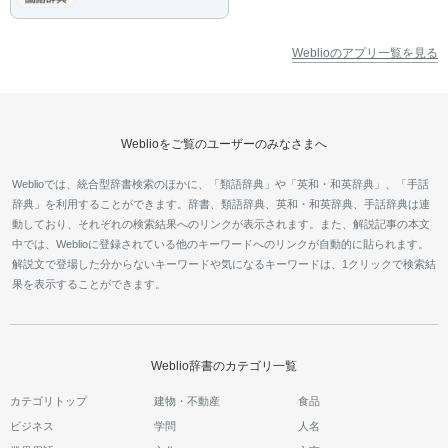
Weblioのアプリ一覧を見る
Weblioをご覧のユーザーのみなさまへ
Weblioでは、統合型辞書検索のほかに、「類語辞典」や「英和・和英辞典」、「手話
辞典」を利用することができます。辞書、類語辞典、英和・和英辞典、手話辞典は連
動しており、それぞれの検索結果へのリンクが表示されます。また、解説記事の本文
中では、Weblioに登録されている他のキーワードへのリンクが自動的に貼られます。
解説文で登場した分からないキーワードや気になるキーワードは、1クリックで検索結
果を表示することができます。
Weblio辞書のカテゴリ一覧
カテゴリトップ
建物・不動産
食品
ビジネス
学問
人名