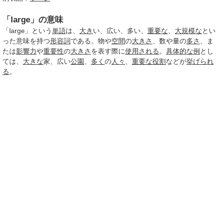
「large」の意味
「large」という
単語
は、
大き
い、広い、多い、
重要な
、
大規模な
とい
った意味を持つ
形容詞
である。物や
空間
の
大きさ
、数や量の
多さ
、ま
たは
影響力
や
重要性
の
大きさ
を表す際に
使用される
。
具体的な例
とし
ては、
大きな
家、広い
公園
、
多く
の
人々
、
重要な
役割
などが
挙げられ
る
。