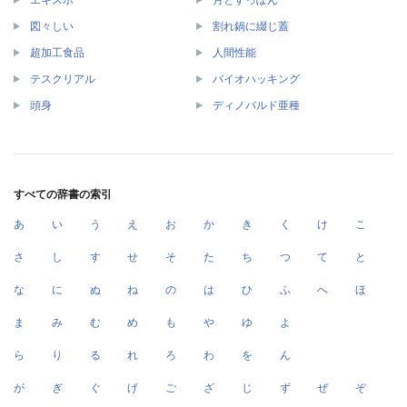
エキスポ
月とすっぽん
図々しい
割れ鍋に綴じ蓋
超加工食品
人間性能
テスクリアル
バイオハッキング
頭身
ディノバルド亜種
すべての辞書の索引
あ
い
う
え
お
か
き
く
け
こ
さ
し
す
せ
そ
た
ち
つ
て
と
な
に
ぬ
ね
の
は
ひ
ふ
へ
ほ
ま
み
む
め
も
や
ゆ
よ
ら
り
る
れ
ろ
わ
を
ん
が
ぎ
ぐ
げ
ご
ざ
じ
ず
ぜ
ぞ