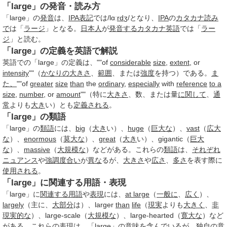
「large」の発音・読み方
「large」の
発音
は、
IPA
表記
では/lɑː
rd
ʒ/となり、
IPA
の
カタカナ
読み
で
は「
ラージ
」となる。
日本人
が
発音する
カタカナ英語
では「
ラー
ジ
」と読む。
「large」の定義を英語で解説
英語での「large」の定義は、""of
considerable
size
,
extent
, or
intensity
""（
かなりの
大きさ
、
範囲
、または
強度
を持つ）である。
ま
た、
""of
greater
size
than
the
ordinary
,
especially
with
reference
to a
size
,
number
, or
amount
""（特に
大きさ
、数、または量
に関して
、
通
常
よりも
大き
い）とも
定義される
。
「large」の類語
「large」の
類語
には、
big
（
大き
い）、
huge
（
巨大な
）、
vast
（
広大
な
）、
enormous
（
莫大な
）、
great
（
大き
い）、gigantic（
巨大
な
）、
massive
（
大規模な
）などがある。これらの
類語
は、
それぞれ
ニュアンス
や
強調
度合い
が
異な
るが、
大きさ
や
広さ
、
多さ
を表す際に
使用される
。
「large」に関連する用語・表現
「large」に
関連する用語
や
表現
には、
at large
（
一般に
、
広く
）、
largely
（主に、
大部分
は）、larger
than
life
（
現実
よりも
大きく
、
非
現実的な
）、large-scale（
大規模な
）、large-hearted（
寛大な
）など
がある。これらの
表現
は、「large」
の意味
を
含んで
いるが、独自
の意