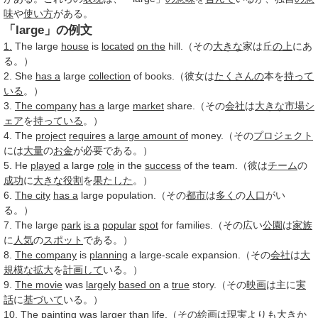
味
や
使い方
がある。
「large」の例文
1.
The large
house
is
located
on the
hill.（その
大きな
家は丘
の上
にあ
る。）
2. She
has a
large
collection
of books.（彼女は
たくさんの
本を
持って
いる
。）
3.
The company
has a
large
market
share.（その
会社
は
大きな
市場シ
ェア
を
持っている
。）
4. The
project
requires
a large amount of
money.（その
プロジェクト
には
大量
の
お金
が必要である。）
5. He
played
a large
role
in the
success
of the team.（彼は
チーム
の
成功
に
大きな
役割
を
果たした
。）
6.
The city
has a
large population.（その
都市
は
多く
の
人口
がい
る。）
7. The large
park
is a
popular
spot
for families.（その広い
公園
は
家族
に
人気
の
スポット
である。）
8.
The company
is
planning
a large-scale expansion.（その
会社
は
大
規模な
拡大
を
計画して
いる。）
9.
The movie
was
largely
based on
a
true
story.（その
映画
は主に
実
話
に
基づいて
いる。）
10. The
painting
was larger
than
life.（その
絵画
は
現実
よりも
大きか