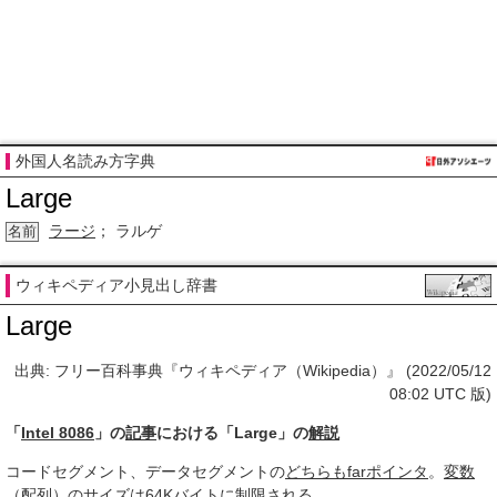
外国人名読み方字典
Large
ラージ
； ラルゲ
名前
ウィキペディア小見出し辞書
Large
出典: フリー百科事典『ウィキペディア（Wikipedia）』 (2022/05/12
08:02 UTC 版)
「
Intel 8086
」の
記事
における「Large」の
解説
コードセグメント、データセグメントの
どちらも
far
ポインタ
。
変数
（
配列
）の
サイズ
は64K
バイト
に
制限される
。