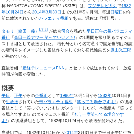
称:
WARATTE IITOMO SPECIAL ISSUE
）は、
フジテレビ
系列
で
1982
年
10月24日
から
2014年
3月30日
までの31年5ヶ月間、毎週
日曜日
の午
前に放送されていた
バラエティ番組
である。通称は『
増刊号
』。
[
注 2
]
タモリ（森田一義）
が総合
司会
を務めた
平日正午の帯バラエティ
番組
『
森田一義アワー 笑っていいとも!
』の1週間を振り返るダイジェ
スト番組として放送された。 増刊号という名前通りで開始当初は雑誌
の増刊号をイメージした番組作りをしており初代編集長を
嵐山光三郎
が務めている。
直後番組『
産経テレニュースFNN
』とセットで放送されており、放送
時間が何回か変動した。
概要
平日
、
正午
からの
帯番組
として
1980年
10月1日から
1982年
10月1日ま
で
生放送
されていた
帯
バラエティ番組
『
笑ってる場合ですよ!
』の後継
番組として『笑っていいとも!』がスタートしたが、本番組も『笑って
る場合ですよ!』のダイジェスト番組『
もう一度笑ってる場合です
よ!
』の後継番組として、1982年10月24日から放送が開始された。
当番組では、1982年10月4日から
2014年
3月31日まで平日正午に生放