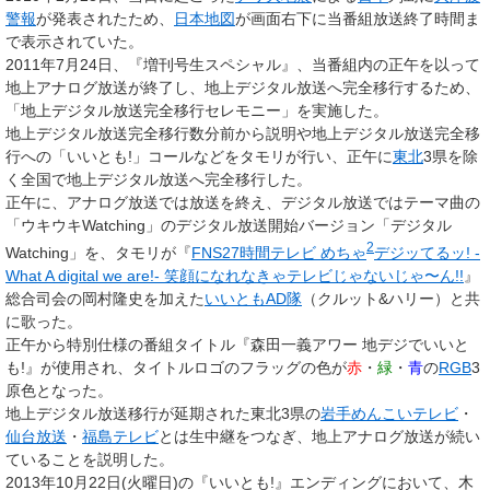
警報
が発表されたため、
日本地図
が画面右下に当番組放送終了時間ま
で表示されていた。
2011年7月24日、『増刊号生スペシャル』、当番組内の正午を以って
地上アナログ放送が終了し、地上デジタル放送へ完全移行するため、
「地上デジタル放送完全移行セレモニー」を実施した。
地上デジタル放送完全移行数分前から説明や地上デジタル放送完全移
行への「いいとも!」コールなどをタモリが行い、正午に
東北
3県を除
く全国で地上デジタル放送へ完全移行した。
正午に、アナログ放送では放送を終え、デジタル放送ではテーマ曲の
「ウキウキWatching」のデジタル放送開始バージョン「デジタル
2
Watching」を、タモリが『
FNS27時間テレビ めちゃ
デジッてるッ! -
What A digital we are!- 笑顔になれなきゃテレビじゃないじゃ〜ん!!
』
総合司会の岡村隆史を加えた
いいともAD隊
（クルット
&
ハリー）と共
に歌った。
正午から特別仕様の番組タイトル『森田一義アワー 地デジでいいと
も!』が使用され、タイトルロゴのフラッグの色が
赤
・
緑
・
青
の
RGB
3
原色となった。
地上デジタル放送移行が延期された東北3県の
岩手めんこいテレビ
・
仙台放送
・
福島テレビ
とは生中継をつなぎ、地上アナログ放送が続い
ていることを説明した。
2013年10月22日(火曜日)の『いいとも!』エンディングにおいて、木