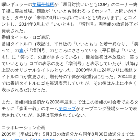
曜レギュラーの
笑福亭鶴瓶
が「曜日対抗いいともCUP」のコーナー終
了後に突如登場。鶴瓶が「いいとも!終わるってホンマ?」と問いかけ
ると、タモリが「来年の3月いっぱいでいいとも!終わります」とコメ
ントし、2014年3月末で『いいとも!』『増刊号』両番組の放送終了が
発表された。
番組タイトル・ロゴ表記
番組タイトルロゴ表記は、平日版の『いいとも!』と若干異なり、「笑
って」の
旗
が「増刊号」のところにささっている（平日版は「いいと
も!」に「笑って」の旗がささっている）。開始当初は本放送の「笑っ
ていいとも!」ロゴの表示のあと「増刊号」と表示していたが、以降は
上記のオリジナルタイトルとなった。2009年4月に24年ぶりに番組タ
イトルロゴが変更され、増刊号の字体が3段重ねになった。2004年ま
では番組タイトルロゴを毎週表示していたが、その後は左上に小さく
表示されるだけだった。
また、番組開始当初から2008年度末まではこの番組の司会者であるタ
モリに「森田一義」のネーム
テロップ
がオープニング登場シーンで表
示されていたが、以降は表示されていない。
コラボレーション企画
2009年（平成21年）5月3日の放送分から同年8月30日放送分までは、