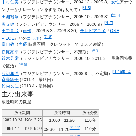
中村仁美
（フジテレビアナウンサー、2004.12 - 2005.3、
女性
アナウ
[
注 5
]
ンサーがナレーションをするのは初めて）
[
注 6
]
田淵裕章
（フジテレビアナウンサー、2005.10 - 2006.3）
[
注 7
]
奥寺健
（フジテレビアナウンサー、2006.4 - 2006.9）
田中真弓
（
声優
、2009.5.3 - 2009.8.30。
テレビアニメ
『
ONE
[
注 8
]
PIECE
』との
コラボ
）
富山敬
（
声優
時期不明、クレジット上ではDJと表記）
[
注 9
]
桜庭亮平
（フジテレビアナウンサー、不定期）
鈴木芳彦
（フジテレビアナウンサー、2006.10 -2011.3 、最終回特番
[
注 9
]
で復活）
[
注 10
]
[
注 4
]
渡辺和洋
（フジテレビアナウンサー、2009.9 - 、不定期）
斉藤舞子
(2011.4 - 最終回)
竹内友佳
(2013.4 - 最終回)
主な出来事
放送時間の変遷
放送期間
放送時間
放送分数
10:00 - 11:50
110分
1982.10.24
1984.3.25
[
注 11
]
110分
1984.4.1
1984.9.30
09:30 - 11:20