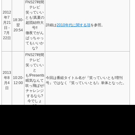
FNS27時間
テレビ
2012
笑っていい
年7
とも!真夏の
18:30-
月21
超団結特大
翌
詳細は
2010年代に関する項
を参照。
日 -
号!!
20:54
7月
徹夜でがん
22日
ばっちゃっ
てもいいか
な?
FNS27時間
テレビ
笑っていい
と
2013
も!Presents
年8
10:20-
今回は番組タイトル名が『笑っていいとも!増刊
眠気なんて
月4
12:00
号』ではなく『笑っていいとも!』単体となった。
吹っ飛ばせ!
日
チャレンジ
するなら?
今でしょ
SP
2008年に総合司会を務めた明石家さんまと2009年に総合司会を務め
た島田紳助は「テレフォンショッキング」のコーナーにテレフォンゲ
ストとして出演。なお、紳助は翌2010年も総合司会を務めたが、この