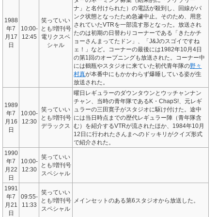
ナ」と名付けられた）の電話が殺到し、回線がパ
ンク状態となったため急遽中止。そのため、用意
1988
笑っていい
されていたVTRを一部流す形となった。放送され
年7
10:00-
とも!増刊号
たのは初期の日替わりコーナーである「きたかチ
月17
12:45
電リクスペ
ョーさんまってたドン」、「J&Jのスゴイですね
日
シャル
ェ！」など。コーナーの最後には1982年10月4日
の第1回のオープニングも放送された。コーナー中
には鶴瓶やスタジオに来ていた初代青年隊の
野々
村真
が本番中にもかかわらず爆睡している姿が生
放送された。
曜日レギュラーのダウンタウンとウッチャンナン
チャン、当時の青年隊であるK・ChapS!、元レギ
1989
笑っていい
ュラーの三田寛子がスタジオに駆け付けた。途中
年7
10:00-
とも!増刊号
には当日時点までの歴代レギュラー陣（青年隊含
月16
12:30
デラックス
む）を紹介するVTRが流されたほか、1984年10月
日
12日に行われたさんまへのドッキリがクイズ形式
で紹介された。
1990
笑っていい
年7
10:00-
とも!増刊号
月22
12:30
スペシャル
日
1991
笑っていい
年7
09:55‐
とも!増刊号
メインセットのある第6スタジオから放送した。
月21
11:33
スペシャル
日