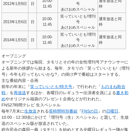
10:00-
通常放送と同
2012年1月8日
日
号
11:45
枠
あけおめスペシャル
笑っていいとも!増刊
10:00-
通常放送と同
2013年1月6日
日
号
11:45
枠
あけおめスペシャル
笑っていいとも!増刊
10:00-
通常放送と同
2014年1月5日
日
号
11:45
枠
あけおめスペシャル
オープニング
オープニングでは毎回、タモリとその年の女性増刊号アナウンサーに
よる新年の挨拶から始まる。毎年、タモリの「笑っていいとも!（増刊
号）今年も行ってもいいかな?」の掛け声で番組はスタートする。
主な番組内容・企画
前年の年末に『
笑っていいとも!特大号
』で行われた「
ものまね歌合
戦
」を
再放送
するほか、各曜日のレギュラー出演者全員による
書き初
め
やオリジナル福袋のプレゼント企画などが行われた。
FNS27時間テレビ 生スペシャル
毎年7月末に
生放送
される
長時間特別番組
『
FNSの日
』の
日曜日
、
10:00 - 12:30頃にかけて『
増刊号（生）スペシャル
』と題して、生放
送のスペシャル版が放送されていた。
総合司会の森田一義（タモリ）を始めとする全曜日レギュラー陣が集