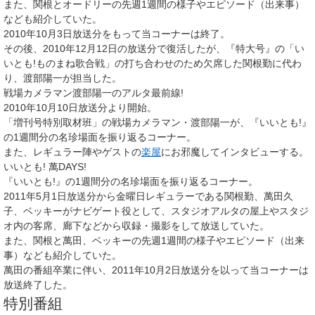
また、関根とオードリーの先週1週間の様子やエピソード（出来事）
なども紹介していた。
2010年10月3日放送分をもって当コーナーは終了。
その後、2010年12月12日の放送分で復活したが、『特大号』の「い
いとも!ものまね歌合戦」の打ち合わせのため欠席した関根勤に代わ
り、渡部陽一が担当した。
戦場カメラマン渡部陽一のアルタ最前線!
2010年10月10日放送分より開始。
「増刊号特別取材班」の戦場カメラマン・渡部陽一が、『いいとも!』
の1週間分の名珍場面を振り返るコーナー。
また、レギュラー陣やゲストの
楽屋
にお邪魔してインタビューする。
いいとも! 萬DAYS!
『いいとも!』の1週間分の名珍場面を振り返るコーナー。
2011年5月1日放送分から金曜日レギュラーである関根勤、萬田久
子、ベッキーがナビゲート役として、スタジオアルタの屋上やスタジ
オ内の客席、廊下などから収録・撮影をして放送していた。
また、関根と萬田、ベッキーの先週1週間の様子やエピソード（出来
事）なども紹介していた。
萬田の番組卒業に伴い、2011年10月2日放送分を以って当コーナーは
放送終了した。
特別番組