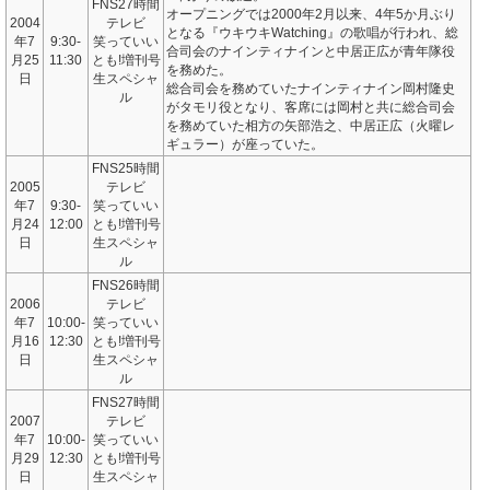
FNS27時間
オープニングでは2000年2月以来、4年5か月ぶり
2004
テレビ
となる『ウキウキWatching』の歌唱が行われ、総
年7
9:30-
笑っていい
合司会のナインティナインと中居正広が青年隊役
月25
11:30
とも!増刊号
を務めた。
日
生スペシャ
総合司会を務めていたナインティナイン岡村隆史
ル
がタモリ役となり、客席には岡村と共に総合司会
を務めていた相方の矢部浩之、中居正広（火曜レ
ギュラー）が座っていた。
FNS25時間
2005
テレビ
年7
9:30-
笑っていい
月24
12:00
とも!増刊号
日
生スペシャ
ル
FNS26時間
2006
テレビ
年7
10:00-
笑っていい
月16
12:30
とも!増刊号
日
生スペシャ
ル
FNS27時間
2007
テレビ
年7
10:00-
笑っていい
月29
12:30
とも!増刊号
日
生スペシャ