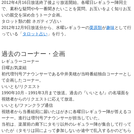
2012年4月16日放送終了後より放送開始。各曜日レギュラー陣同士
で、素朴な疑問や今一番聞きたいことを質問。お互いをよく知りお互
いの親交を深め合うトーク企画。
タロット類の館 ネガティブ占い
2012年12月9日放送分から、水曜レギュラーの
栗原類
が
趣味
として行
っている「
タロット占い
」を行う。
過去のコーナー・企画
レギュラーコーナー
日曜お気楽組
初代増刊号アナウンサーである中井美穂が当時番組独自コーナーとし
て企画したコーナー。
いいとも!リクエスト
1990年10月 - 1991年3月まで放送。過去の『いいとも!』の名場面を
視聴者からのリクエストに応えて放送。
いいとも!ファンクラブ通信
視聴者から当番組宛に届いたはがきに各曜日レギュラー陣が答えるコ
ーナー。進行は増刊号アナウンサーが担当していた。
当初は、楽屋前の廊下にタモリ以外のレギュラー陣が集合して行って
いたが（タモリは回によって参加しないか途中で乱入するかのどちら