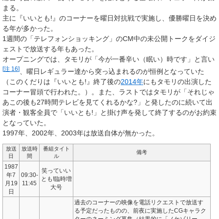
まる。
主に『いいとも!』のコーナーを曜日対抗戦で実施し、優勝曜日を決め
る年が多かった。
1週間の「テレフォンショッキング」のCM中の未公開トークをダイジ
ェストで放送する年もあった。
オープニングでは、タモリが
「今が一番辛い（眠い）時です」
と言い
[
注 16
]
、曜日レギュラー達から突っ込まれるのが恒例となっていた
（このくだりは『いいとも!』終了後の
2014年
にもタモリの出演した
コーナー冒頭で行われた。）。また、ラストではタモリが
「それじゃ
あこの後も27時間テレビを見てくれるかな?」
と発したのに続いて出
演者・観客全員で
「いいとも!」
と掛け声を発して終了するのがお約束
となっていた。
1997年、2002年、2003年は放送自体が無かった。
放送
放送時
番組タイト
備考
日
間
ル
1987
笑っていい
年7
09:30-
とも!臨時増
月19
11:45
大号
日
過去のコーナーの映像を電話リクエストで放送す
る予定だったものの、前夜に実施したCGキャラク
ターのネーミング募集（結果的に「ノケゾリー