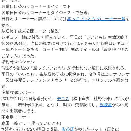
送される。
各曜日日替わりコーナーダイジェスト
各曜日日替わりコーナーをダイジェストで放送。
日替わりコーナーの詳細については
笑っていいとも!のコーナー一覧
を
参照。
放送終了後未公開トーク（後説）
レギュラー陣は“後説”と呼んでいる。平日の『いいとも!』生放送終了
後の約30分間、当日の観客に向けて行われるタモリと各曜日レギュラ
ー陣のトークを放送。コーナー開始当初のタイトルは『放送終了後の
お楽しみ』だった。
増刊号スペシャル
“後説”や後述の『座っていいとも!』が行われない曜日に収録される。
平日の『いいとも!』生放送終了後に収録され、増刊号担当アナウンサ
ー又は各曜日テレフォンアナウンサーの進行で、オリジナル企画を放
送。
突撃!楽屋レポート
2012年11月11日放送分から、
デニス
（松下宣夫・植野行雄）の2人が
毎週、「増刊号特派員」となり、楽屋に突撃訪問し、
視聴者
からの質
問を出演者に行う。
不定期コーナー
森田一義アワー 座っていいとも!
“後説”が行われない曜日に収録。
喫茶店
を模したセット（店名は