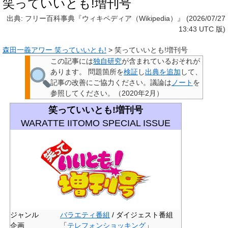
笑っていいとも!増刊号
出典: フリー百科事典『ウィキペディア（Wikipedia）』 (2026/07/27
13:43 UTC 版)
森田一義アワー 笑っていいとも!
>
笑っていいとも!増刊号
この記事には
独自研究
が含まれているおそれが
あります。
問題箇所を
検証
し
出典を追加
して、
記事の改善にご協力ください。議論は
ノート
を
参照してください。
（
2020年2月
）
笑っていいとも!増刊号
WARATTE IITOMO SPECIAL ISSUE
ジャンル
バラエティ番組
/ ダイジェスト番組
企画
「
テレフォンショッキング
」