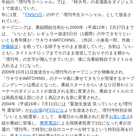
年始の『増刊号スペシャル』では、『特大号』の名場面をダイジェス
トで放送していた。
年に1度、『
FNSの日
』の中で「増刊号生スペシャル」として放送さ
れていた。
オープニングは、番組開始当初から2000年（平成12年）2月27日まで
は、『いいとも!』レギュラー放送5日分（1週間）の中でタモリとい
いとも青年隊が「ウキウキWATCHING」（作詞：小泉長一郎、作曲：
伊藤銀次
）を歌っている様子をそのまま放送していた。当初は『いい
とも!』タイトルテロップまでそのまま放送しておりそのまま横から
「増刊号」の文字が飛んできていたが、後に当番組独自でタイトルを
入れるようになった。
2009年10月11日放送分から増刊号のオープニングが簡略化され、
「ウキウキWATCHING」のテーマ曲に乗せてタモリが登場するオープ
ニングシーンは廃止となった。番組スタートからいきなり日替わりコ
ーナーのダイジェストが放送される形に変更され、番組タイトルロゴ
は画面左端上部に小さく表記される形に変更された。
2004年（平成16年）7月11日には『緊急生放送 笑っていいとも!増刊
号 選挙SP』が
お台場
の
FCGビル
より生放送された。増刊号特別企画
『いいとも!総選挙』として、各曜日から推薦された若手
お笑い芸人
5
組が番組に登場し、
携帯電話
による視聴者投票で1位になった者が次
週の『増刊号』で特別に自分のコーナーが持てるという特別企画を行
い、
青木さやか
87,956票が1位となり当選となった。