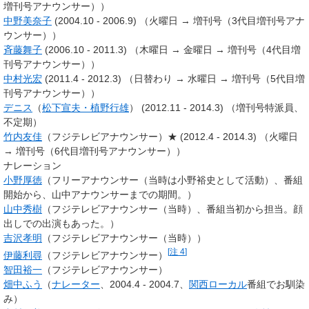
増刊号アナウンサー））
中野美奈子
(2004.10 - 2006.9) （火曜日 → 増刊号（3代目増刊号アナ
ウンサー））
斉藤舞子
(2006.10 - 2011.3) （木曜日 → 金曜日 → 増刊号（4代目増
刊号アナウンサー））
中村光宏
(2011.4 - 2012.3) （日替わり → 水曜日 → 増刊号（5代目増
刊号アナウンサー））
デニス
（
松下宣夫・植野行雄
） (2012.11 - 2014.3) （増刊号特派員、
不定期）
竹内友佳
（フジテレビアナウンサー）★ (2012.4 - 2014.3) （火曜日
→ 増刊号（6代目増刊号アナウンサー））
ナレーション
小野厚徳
（フリーアナウンサー（当時は小野裕史として活動）、番組
開始から、山中アナウンサーまでの期間。）
山中秀樹
（フジテレビアナウンサー（当時）、番組当初から担当。顔
出しでの出演もあった。）
吉沢孝明
（フジテレビアナウンサー（当時））
[
注 4
]
伊藤利尋
（フジテレビアナウンサー）
智田裕一
（フジテレビアナウンサー）
畑中ふう
（
ナレーター
、2004.4 - 2004.7、
関西ローカル
番組でお馴染
み）