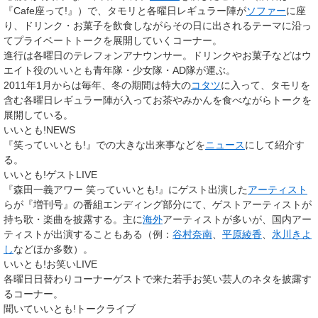
『Cafe座って!』）で、タモリと各曜日レギュラー陣が
ソファー
に座
り、ドリンク・お菓子を飲食しながらその日に出されるテーマに沿っ
てプライベートトークを展開していくコーナー。
進行は各曜日のテレフォンアナウンサー。ドリンクやお菓子などはウ
エイト役のいいとも青年隊・少女隊・AD隊が運ぶ。
2011年1月からは毎年、冬の期間は特大の
コタツ
に入って、タモリを
含む各曜日レギュラー陣が入ってお茶やみかんを食べながらトークを
展開している。
いいとも!NEWS
『笑っていいとも!』での大きな出来事などを
ニュース
にして紹介す
る。
いいとも!ゲストLIVE
『森田一義アワー 笑っていいとも!』にゲスト出演した
アーティスト
らが『増刊号』の番組エンディング部分にて、ゲストアーティストが
持ち歌・楽曲を披露する。主に
海外
アーティストが多いが、国内アー
ティストが出演することもある（例：
谷村奈南
、
平原綾香
、
氷川きよ
し
などほか多数）。
いいとも!お笑いLIVE
各曜日日替わりコーナーゲストで来た若手お笑い芸人のネタを披露す
るコーナー。
聞いていいとも!トークライブ