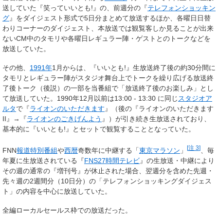
送していた『笑っていいとも!』の、前週分の『
テレフォンショッキン
グ
』をダイジェスト形式で5日分まとめて放送するほか、各曜日日替
わりコーナーのダイジェスト、本放送では観覧客しか見ることが出来
ないCM中のタモリや各曜日レギュラー陣・ゲストとのトークなどを
放送していた。
その他、
1991年
1月からは、『いいとも!』生放送終了後の約30分間に
タモリとレギュラー陣がスタジオ舞台上でトークを繰り広げる放送終
了後トーク（後説）の一部を当番組で「放送終了後のお楽しみ」とし
て放送していた。1990年12月以前は13:00 - 13:30 に同じ
スタジオア
ルタ
で『
ライオンのいただきます
』（後の『ライオンのいただきます
II』→『
ライオンのごきげんよう
』）が引き続き生放送されており、
基本的に『いいとも!』とセットで観覧することとなっていた。
[
注 3
]
FNN
報道特別番組
や
西暦
奇数年に中継する「
東京マラソン
」
、毎
年夏に生放送されている『
FNS27時間テレビ
』の生放送・中継により
その週の通常の『増刊号』が休止された場合、翌週分を含めた先週・
先々週の2週間分（10日分）の「テレフォンショッキングダイジェス
ト」の内容を中心に放送していた。
全編ローカルセールス枠での放送だった。