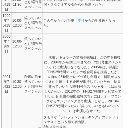
とも!増刊号
月19
11:30
宿・スタジオアルタから生放送された。
スペシャル
日
1999
笑っていい
年7
10:00-
この年から、お台場・
本社
からの生放送となっ
とも!増刊号
月18
12:00
た。
スペシャル
日
2000
笑っていい
年7
10:00-
とも!増刊号
月9
12:30
スペシャル
日
・木曜レギュラーの笑福亭鶴瓶は、この年を最後
に、2004年から2011年までの「増刊号生スペシャ
ル」には出演しなくなった。2005年は、鶴瓶が
「FNS25時間テレビ」の総合司会を担当したが、
2001
FNSの日★
この年の25時間テレビの通し企画で、鶴瓶がスタ
年7
10:30-
笑っていい
ジオから逃亡する企画が進行していたため、結局
月22
12:00
とも!増刊号
「笑っていいとも!増刊号生スペシャル」には出演
日
スペシャル
しなかった。2012年の「FNS27時間テレビ笑って
いいとも!真夏の超団結特大号」には、オープニン
グからエンディングまで出演。しかし、2013年
FNS27時間テレビの「笑っていいとも!スペシャ
ル」には出演しなかった。
タモリが「テレフォンショッキング」のテレフォ
ンゲストという形で初出演。
3年ぶりの放送。