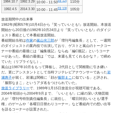
[
注 12
]
110分
1984.10.7
1992.3.29
10:00 - 11:50
[
注 13
]
105分
1992.4.5
2014.3.30
10:00 - 11:45
放送期間中の出来事
1982年(昭和57年)10月4日から『笑っていいとも!』放送開始。本放送
開始から20日後の1982年10月24日より『笑っていいとも!』のダイジ
ェスト番組として本番組放送開始。
番組開始当初は
作家
の
嵐山光三郎
が「増刊号編集長」として、一週間
のダイジェストの案内役で出演しており、ゲストと嵐山のトークコー
ナーや番組の最後には「編集後記」ならぬ「編C後記」というコーナ
ーがあった。番組の最後は「では、来週も見てくれるかな？」で締め
ていた（リプライなし）。
嵐山は1987年10月をもって降板し、2代目として関根勤に引き継い
だ。更にアシスタントとして当時フジテレビアナウンサーであった
岩
瀬惠子
が就く。岩瀬は関根に「顔が
服部まこ
に似ている」と評され、
「服部なまこ」というアダ名をつけられていた。
放送ライブラリー
で、1989年1月15日放送分が視聴可能である。
2004年初頭から2004年9月まで、「いいとも!」に縁の深い大物芸能
人が「増刊号特別責任編集長」に就任し、「曜日対抗いいとも!選手
権」のゲームや「各曜日日替わりコーナー」など番組内での想い出等
を語るコーナーが設置された。