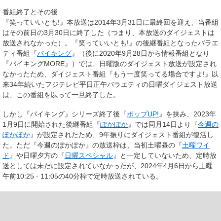
番組終了とその後
『笑っていいとも!』本放送は2014年3月31日に最終回を迎え、当番組
はその前日の3月30日に終了した（つまり、本放送のダイジェストは
放送されなかった）。『笑っていいとも!』の後継番組となったバラエ
ティ番組『
バイキング
』（後に2020年9月28日から情報番組となり
『バイキングMORE』）では、日曜版のダイジェスト放送が設定され
なかったため、ダイジェスト番組『もう一度笑ってる場合ですよ!』以
来34年続いたフジテレビ平日正午バラエティの日曜ダイジェスト放送
は、この番組を以って一旦終了した。
しかし『バイキング』シリーズ終了後『
ポップUP!
』を挟み、2023年
1月9日に開始された後継番組『
ぽかぽか
』では同月14日より『
今週の
ぽかぽか
』が設定されたため、9年振りにダイジェスト番組が復活し
た。ただ『今週のぽかぽか』の放送枠は、当初土曜昼の『
土曜ワイ
ド
』や日曜夕方の『
日曜スペシャル
』と一定していないため、定時放
送としては未だに設定されていなかったが、2024年4月6日から土曜
午前10:25 - 11:05の40分枠で定時放送されている。