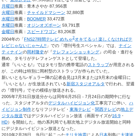
月曜日
推薦：青木さやか 87,956票
火曜日
推薦：
チャイルドマシーン
32,880票
水曜日
推薦：
BOOMER
33,472票
木曜日
推薦：
オジンオズボーン
59,791票
金曜日
推薦：
スピードワゴン
83,206票
2
2004年の「
FNS27時間テレビ めちゃ
オキてるッ! 楽しくなければテ
レビじゃないじゃ〜ん!!
」での「増刊号生スペシャル」では、
ナイン
ティナイン
の
岡村隆史
が『
テレフォンショッキング
』の司会・進行を
務め、タモリがテレフォンゲストとして登場した。
通常『いいとも!』ではタモリ型の携帯電話の
ストラップ
が用意される
が、この時は特別に岡村型のストラップが作られていた。
新いいとも!レギュラー陣の記者会見は3月末または9月末の金曜日に
『いいとも!』が生放送されている
新宿スタジオアルタ
で行われ、翌週
の『増刊号』でその模様が放送される。
2005年7月31日放送分からは同年6月25日 - 7月24日の期間中に行な
った、スタジオアルタの
デジタルハイビジョン化
工事完了に伴い、
ハ
イビジョン制作
となりフジテレビ・
東海テレビ
・
関西テレビ
の
地上デ
ジタル放送
ではデジタルハイビジョン放送（画面サイズが
16:9
・
HD
）を開始した。他の系列局でも順次地上デジタル放送開始と同時
にデジタルハイビジョン放送となった。
2010年2月28日、当日に起こった
チリ大地震
による
日本
列島に
大津波