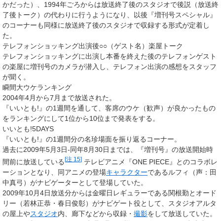
かだった）、1994年ごろからは放送終了後のスタジオで後説（放送終
了後トーク）の代わりに行うようになり、以後『増刊号スペシャル』
のコーナーも同様に放送終了後のスタジオで収録する形式が定着し
た。
テレフォンショッキング出演後○○（ゲスト名）楽屋トーク
テレフォンショッキングに出演し本番を終えた後のテレフォンゲスト
の楽屋に増刊号のカメラが潜入し、テレフォン出演の感想をスタッフ
が聞く。
瞬間大ウケランキング
2004年4月から7月まで放送された。
『いいとも!』の1週間を通して、客席のウケ（歓声）が良かったもの
をランキングにして1位から10位まで発表をする。
いいとも!5DAYS
『いいとも!』の1週間分の名珍場面を振り返るコーナー。
過去に2009年5月3日-同年8月30日までは、『増刊号』の放送開始時
[
注 15
]
間前に放送している
テレビアニメ『ONE PIECE』とのコラボレ
ーションとなり、同アニメの登場
キャラクター
であるルフィ（声：田
中真弓）がナビゲーターとして登場していた。
2009年10月4日放送分からは金曜日レギュラーである関根勤とオード
リー（若林正恭・春日俊彰）がナビゲート役として、スタジオアルタ
の屋上や
スタジオ
内、廊下などから収録・
撮影
をして放送していた。