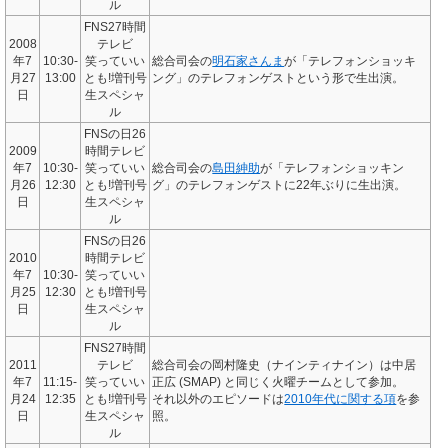
ル
FNS27時間
2008
テレビ
年7
10:30-
笑っていい
総合司会の
明石家さんま
が「テレフォンショッキ
月27
13:00
とも!増刊号
ング」のテレフォンゲストという形で生出演。
日
生スペシャ
ル
FNSの日26
2009
時間テレビ
年7
10:30-
笑っていい
総合司会の
島田紳助
が「テレフォンショッキン
月26
12:30
とも!増刊号
グ」のテレフォンゲストに22年ぶりに生出演。
日
生スペシャ
ル
FNSの日26
2010
時間テレビ
年7
10:30-
笑っていい
月25
12:30
とも!増刊号
日
生スペシャ
ル
FNS27時間
2011
テレビ
総合司会の岡村隆史（ナインティナイン）は中居
年7
11:15-
笑っていい
正広 (SMAP) と同じく火曜チームとして参加。
月24
12:35
とも!増刊号
それ以外のエピソードは
2010年代に関する項
を参
日
生スペシャ
照。
ル