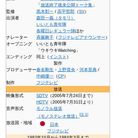
「
放送終了後未公開トーク集
」
監修
黒木彰一
/
高平哲郎
（
SV
）
出演者
森田一義（タモリ）
いいとも青年隊
各曜日レギュラー陣
ほか
ナレーター
斉藤舞子
（
フジテレビ
アナウンサー
）
オープニング
いいとも青年隊
「ウキウキWatching」
エンディング
同上（
インスト
）
製作
プロデューサー
春名剛生
・
上野貴央
・
河本晃典
/
中嶋優一
（
CP
）
制作
フジテレビ
放送
映像形式
SDTV
（2005年7月24日まで）
HDTV
（2005年7月31日より）
音声形式
モノラル放送
[
注 1
]
（モノステレオ放送）
放送国・地域
日本
フジテレビ
1982年10月から1984年3月まで