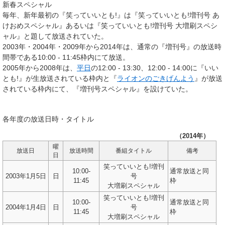
新春スペシャル
毎年、新年最初の『笑っていいとも!』は『
笑っていいとも!増刊号 あ
けおめスペシャル
』あるいは『
笑っていいとも!増刊号 大増刷スペシ
ャル
』と題して放送されていた。
2003年・2004年・2009年から2014年は、通常の『増刊号』の放送時
間帯である10:00 - 11:45枠内にて放送。
2005年から2008年は、
平日
の12:00 - 13:30、12:00 - 14:00に『いい
とも!』が生放送されている枠内と『
ライオンのごきげんよう
』が放送
されている枠内にて、『増刊号スペシャル』を設けていた。
各年度の放送日時・タイトル
（2014年）
曜
放送日
放送時間
番組タイトル
備考
日
笑っていいとも!増刊
10:00-
通常放送と同
2003年1月5日
日
号
11:45
枠
大増刷スペシャル
笑っていいとも!増刊
10:00-
通常放送と同
2004年1月4日
日
号
11:45
枠
大増刷スペシャル