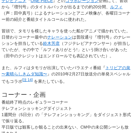
テレビアニメ
『
ONE PIECE
』との
コラボレーション
企画にて、冒頭
から『増刊号』のタイトルバックが出るまでの約20分間、
ルフィ
（声：田中真弓）によるナレーションとアニメ映像が、各曜日コーナ
ー前の紹介と番組タイトルコールに使われた。
冒頭で、タモリを模したキャラを使った船がアニメで描かれていた。
日替わりコーナー最中の
ナレーション
は普段通り『増刊号』のナレー
ションを担当している
鈴木芳彦
（フジテレビアナウンサー）が担当し
ていたが、その中で「ルフィありがとう!」という掛け合いがあった
（田中のクレジットはエンドロールでも表記されていた）。
また、ルフィはタモリが出演していたバラエティ番組『
トリビアの泉
〜素晴らしきムダ知識〜
』の2010年2月27日放送分の単発スペシャル
[
注 14
]
でもコラボ
を果たしている。
コーナー・企画
番組終了時点のレギュラーコーナー
テレフォンショッキングダイジェスト
1週間分（5日分）の「テレフォンショッキング」をダイジェスト形式
で振り返る。
平日版では観客しか観ることの出来ない、CM中の未公開シーンも放