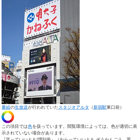
番組
の
生放送
が行われていた
スタジオアルタ
（
新宿駅
東口前）
この項目では
色
を扱っています。閲覧環境によっては、色が適切に表
示されていない場合があります。
『
笑っていいとも!増刊号
』（わらっていいとも ぞうかんごう、英