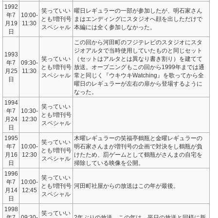
1992
笑っていい
曜日レギュラーの一部が参加したが、明石家さん
年7
10:00-
とも!増刊号
まはエンディングにスタジオへ顔を出しただけで
月19
11:30
スペシャル
本編には全く参加しなかった。
日
この回から河田町のフジテレビのスタジオにスタ
ジオアルタで当時使用していたものと同じセット
1993
笑っていい
（セットはアルタとは異なり書き割り）を建てて
年7
09:30-
とも!増刊号
放送。オープニングもこの回から1999年までは通
月25
11:30
スペシャル
常と同じく『ウキウキWatching』を歌ってから全
日
曜日のレギュラーが左右の扉から登場するように
なった。
1994
笑っていい
年7
10:30-
とも!増刊号
月24
12:30
スペシャル
日
1995
木曜レギュラーの笑福亭鶴瓶と金曜レギュラーの
笑っていい
年7
10:00-
明石家さんまが増刊号の企画で対決をし鶴瓶が負
とも!増刊号
月16
12:30
けたため、罰ゲームとして鶴瓶がさんまの自宅を
スペシャル
日
掃除している映像を公開。
1996
笑っていい
年7
10:00-
とも!増刊号
河田町社屋からの放送はこの年が最後。
月14
12:45
スペシャル
日
1998
笑っていい
年7
09:30-
2年ぶりの放送。この年は、平日の放送と同様に新