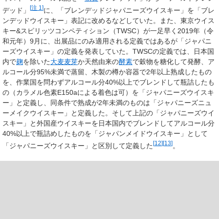
[
注 1
]
デッド」
に、「ブレンデッドジャパニーズウイスキー」を「ブレ
ンデッドウイスキー」表記に改めるなどしていた。また、東京ウイス
キー&スピリッツコンペティション（TWSC）が一足早く2019年（令
和元年）9月に、出展品にのみ適用される定義ではあるが「ジャパニ
ーズウイスキー」の定義を発表していた。TWSCの定義では、日本国
内で
麹
を除いた
大麦
麦芽
か天然由来の
酵素
で穀物を糖化して発酵、ア
ルコール分95%未満で蒸留、木製の樽か容器で2年以上熟成したもの
を、作業国を問わずアルコール分40%以上でブレンドして瓶詰したも
の（カラメル色素E150aによる着色は可）を「ジャパニーズウイスキ
ー」と定義し、同条件で熟成が2年未満のものは「ジャパニーズニュ
ーメイクウイスキー」と定義した。そして上記の「ジャパニーズウイ
スキー」と外国産ウイスキーを日本国内でブレンドしてアルコール分
40%以上で瓶詰めしたものを「ジャパンメイドウイスキー」として
[
12
]
[
13
]
「ジャパニーズウイスキー」と区別して定義した
。