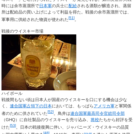
時には余市蒸溜所で
日本軍
の兵士に
配給
される酒類が醸造され、蒸留
所は配給品の買い上げによって利益を得た。戦後の余市蒸溜所では、
[
51
]
軍事用に供給された物資が使われた
。
戦後のウイスキー市場
ハイボール
戦後間もない頃は日本人が国産のウイスキーを口にする機会は少な
く、
連合国軍占領下の日本
においては、もっぱら
アメリカ軍
と軍関係
[
52
]
者のために供されていた
。鳥井は
連合国軍最高司令官総司令部
（GHQ）に自社製品のウイスキーを売り込み、
将校
たちから好評を受
[
53
]
けた
。日本の戦後復興に伴い、ジャパニーズ・ウイスキーの品質
[
48
]