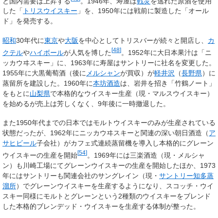
と国内需要は上昇する
。1946年、寿屋は
戦災
を逃れた原酒を使用
した「
トリスウイスキー
」を、1950年には戦前に製造した「オール
ド」を発売する。
昭和
30年代に
東京
や
大阪
を中心としてトリスバーが続々と開店し、
カ
[
48
]
クテル
や
ハイボール
が人気を博した
。1952年に大日本果汁は「ニ
ッカウヰスキー」に、1963年に寿屋はサントリーに社名を変更した。
1955年に大黒葡萄酒（後に
メルシャン
が買収）が
軽井沢
（
長野県
）に
蒸留所を建設した。1960年に
本坊酒造
は、岩井を招き「竹鶴ノート」
をもとに
山梨県
で本格的なウイスキー生産（現・マルスウイスキー）
を始めるが売上は芳しくなく、9年後に一時撤退した。
また1950年代までの日本ではモルトウイスキーのみが生産されている
状態だったが、1962年にニッカウヰスキーと関連の深い朝日酒造（
ア
サヒビール
子会社）がカフェ式連続蒸留機を導入し本格的にグレーン
[
54
]
ウイスキーの生産を開始
。1969年には三楽酒造（現・メルシャ
ン）も川崎工場にてグレーンウイスキーの生産を開始したほか、1973
年にはサントリーも関連会社のサングレイン（現・
サントリー知多蒸
溜所
）でグレーンウイスキーを生産するようになり、スコッチ・ウイ
スキー同様にモルトとグレーンという2種類のウイスキーをブレンド
した本格的ブレンデッド・ウイスキーを生産する体制が整った。