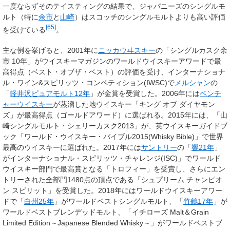
一度ならずそのテイスティングの結果で、ジャパニーズのシングルモ
ルト（特に
余市
と
山崎
）はスコッチのシングルモルトよりも高い評価
[
65
]
を受けている
。
主な例を挙げると、2001年に
ニッカウヰスキー
の「シングルカスク余
市 10年」がウイスキーマガジンのワールドウイスキーアワードで最
高得点（ベスト・オブザ・ベスト）の評価を受け、インターナショナ
ル・ワイン&スピリッツ・コンペティション(IWSC)で
メルシャン
の
「
軽井沢ピュアモルト12年
」が金賞を受賞した。2006年には
ベンチ
ャーウイスキー
が蒸溜した地ウイスキー「キング オブ ダイヤモン
ズ」が最高得点（ゴールドアワード）に選ばれる。2015年には、「山
崎シングルモルト・シェリーカスク2013」が、英ウイスキーガイドブ
ック「ワールド・ウイスキー・バイブル2015(Whisky Bible)」で世界
最高のウイスキーに選ばれた。2017年には
サントリー
の「
響21年
」
がインターナショナル・スピリッツ・チャレンジ(ISC)」でワールド
ウイスキー部門で最高賞となる「トロフィー」を受賞し、さらにエン
トリーされた全部門1480点の頂点である「シュプリーム チャンピオ
ン スピリット」を受賞した。2018年にはワールドウイスキーアワー
ドで「
白州25年
」がワールドベストシングルモルト、「
竹鶴17年
」が
ワールドベストブレンデッドモルト、「イチローズ Malt＆Grain
Limited Edition～Japanese Blended Whisky～」がワールドベストブ