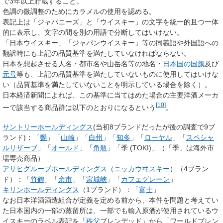
で3年以上貯蔵すること。
色調の微調整のためにカラメルの使用を認める。
表記上は「ジャパニーズ」と「ウイスキー」の文字を統一的且つ一体
的に表示し、文字の間を別の用語で分断してはいけない。
「日本ウイスキー」「ジャパンウイスキー」等の同義語や外国語への
翻訳時にも上記の品質基準を満たしていなければならない。
日本を想起させる人名・都市名や山岳名等の地名・
日本国の国旗
及び
元号
等も、上記の品質基準を満たしていないものに使用してはいけな
い（品質基準を満たしていないことを明示している場合を除く）。
日本経済新聞によれば、この基準に当てはめた場合の主要洋酒メーカ
[
10
]
ーで該当する商品群は以下のとおりになるという
。
サントリーホールディングス
(当初8ブランドだったが後の調査で9ブ
ランド)：「
響
」「
山崎
」「
白州
」「
知多
」「
ローヤル
」「
スペシャ
ルリザーブ
」「
オールド
」「
角瓶
」「季 (TOKI)」（「季」は海外市
場専売商品）
アサヒグループホールディングス
（
ニッカウヰスキー
）（4ブラン
ド）：「
竹鶴
」「
余市
」「
宮城峡
」「
カフェグレーン
」
キリンホールディングス
（1ブランド）：「
富士
」
なお日本洋酒酒造組合が定義を定める前から、本件を問題と考えてい
た日本国内の一部の蒸留所は、一部でも輸入原酒が使用されているウ
イスキーのラベル表記を「
秩父
ブレンデッド」から「ワールドブレン