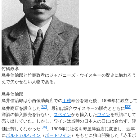
竹鶴政孝
鳥井信治郎と竹鶴政孝はジャパニーズ・ウイスキーの歴史に触れるう
えで欠かせない人物である。
鳥井信治郎
鳥井信治郎は小西儀助商店での
丁稚
奉公を経た後、1899年に独立して
[
32
]
[
33
]
鳥井商店を設立した
。最初は調合ウイスキーの販売とともに
、
洋酒の輸入販売を行ない、
スペイン
から輸入した
ワイン
を瓶詰にして
売り出していた。しかし、ワインは当時の日本人の口には合わず、評
[
34
]
価は芳しくなかった
。1906年に社名を寿屋洋酒店に変更し、翌年
に
ポルトガルワイン
（
ポートワイン
）をもとに独自開発した「赤玉ポ