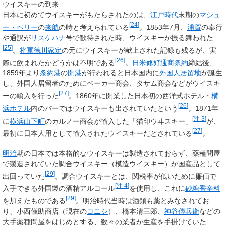
ウイスキーの到来
日本に初めてウイスキーがもたらされたのは、
江戸時代
末期の
マシュ
[
24
]
ー・ペリー
の
来航
の時と考えられている
。1853年7月、
浦賀
の奉行
や通訳が
サスケハナ
号で歓待された時、ウイスキーが振る舞われた
[
25
]
。
将軍
徳川家定
の元にウイスキーが献上された記録も残るが、実
[
26
]
際に飲まれたかどうかは不明である
。
日米修好通商条約
締結後、
1859年より
条約港
の
開港
が行われると日本国内に
外国人居留地
が誕生
し、外国人居留者のためにベーカー商会、タサム商会などがウイスキ
[
27
]
ーの輸入を行った
。1860年に開業した日本初の西洋式ホテル・
横
[
26
]
浜ホテル
内のバーではウイスキーも出されていたという
。1871年
[
注 3
]
に
横浜
山下町
のカルノー商会が輸入した「猫印ウヰスキー」
が、
[
27
]
最初に日本人用として輸入されたウイスキーだとされている
。
明治
期の日本では本格的なウイスキーは製造されておらず、薬種問屋
で製造されていた調合ウイスキー（模造ウイスキー）が国産品として
[
29
]
出回っていた
。調合ウイスキーとは、関税率が低いために廉価で
[
注 4
]
入手できる外国製の酒精アルコール
を使用し、これに
砂糖
香辛料
[
29
]
を加えたものである
。明治時代当時は酒類も薬とみなされてお
り、小西儀助商店（現在の
コニシ
）、橋本清三郎、
神谷傳兵衛
などの
大手薬種問屋をはじめとする、数々の業者が生産を手掛けていた