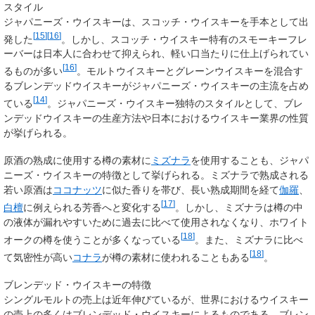
スタイル
ジャパニーズ・ウイスキーは、スコッチ・ウイスキーを手本として出
[
15
]
[
16
]
発した
。しかし、スコッチ・ウイスキー特有のスモーキーフレ
ーバーは日本人に合わせて抑えられ、軽い口当たりに仕上げられてい
[
16
]
るものが多い
。モルトウイスキーとグレーンウイスキーを混合す
るブレンデッドウイスキーがジャパニーズ・ウイスキーの主流を占め
[
14
]
ている
。ジャパニーズ・ウイスキー独特のスタイルとして、ブレ
ンデッドウイスキーの生産方法や日本におけるウイスキー業界の性質
が挙げられる。
原酒の熟成に使用する樽の素材に
ミズナラ
を使用することも、ジャパ
ニーズ・ウイスキーの特徴として挙げられる。ミズナラで熟成される
若い原酒は
ココナッツ
に似た香りを帯び、長い熟成期間を経て
伽羅
、
[
17
]
白檀
に例えられる芳香へと変化する
。しかし、ミズナラは樽の中
の液体が漏れやすいために過去に比べて使用されなくなり、ホワイト
[
18
]
オークの樽を使うことが多くなっている
。また、ミズナラに比べ
[
18
]
て気密性が高い
コナラ
が樽の素材に使われることもある
。
ブレンデッド・ウイスキーの特徴
シングルモルトの売上は近年伸びているが、世界におけるウイスキー
の売上の多くはブレンデッド・ウイスキーによるものである。ブレン