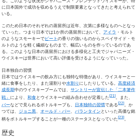
る。このような状況がジャパニーズ・ブレンデッドウイスキーが、特
に日本国外で成功を収めるうえで制限要素となってきたと考えられて
いる。
このため日本のそれぞれの蒸留所は近年、次第に多様なものへとなっ
ていった。つまり日本では1か所の蒸留所において、
アイラ
・モルト
のようなスモーキーで
ピート
の香りの強いものからスペイサイド・モ
ルトのような軽く繊細なものまで、幅広いものを作っているのであ
る。このような日本の蒸留所における多様化と工夫でジャパニーズ・
ウイスキーは世界において高い評価を受けるようになっていった。
日本独自の習慣
日本ではウイスキーの飲み方にも独特な特徴があり、ウイスキーと一
緒に食事をしたり、また湯割りや
水割り
にしたりしている。
高度経済
成長期
中のウイスキーブームでは、
サントリーが宣伝した「二本箸作
[
21
]
戦」
により、
和食
とウイスキーの組み合わせが定着した
。また、
[
22
]
バー
などで見られるボトルキープも、
日本独特の習慣
である
。か
つては、
ジョニ黒
、
オールド・パー
、
バランタイン
といった高価な銘
[
23
]
柄をボトルキープすることが一種のステータスとなっていた
。
歴史