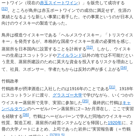
ートワイン（現在の
赤玉スイートワイン
）」を販売して成功する
[
32
]
。ところが鳥井は赤玉ポートワインでの成功に満足せず、生涯の
業績となるような新しい事業に着手した。その事業というのが日本人
向けのウイスキーの製造であった。
鳥井は模造ウイスキーである「ヘルメスウイスキー」「トリスウイス
キー」を発売するが、本格的な国産ウイスキー生産の必要性を感じ、
[
32
]
蒸留所を日本国内に設置することを計画する
。しかし、ウイスキ
ーの生産はスコットランドや
アイルランド
以外の地では不可能だとい
う意見、蒸留所建設のために莫大な資金を投入するリスクを理由とし
[
34
]
て、社員、スポンサー、学者たちからは反対の声が多く上がる
。
竹鶴政孝
[
31
]
竹鶴政孝が摂津酒造に入社したのは1916年のことである
。1918年
にスコットランドに渡り、
グラスゴー大学
で学びながら、いくつかの
[
35
]
ウイスキー蒸留所で見学、実習に参加した
。最終的に竹鶴は
キャ
ンベルタウン
のヘーゼルバーン蒸留所に2～3か月滞在し、ここで実習
[
36
]
を経験する
。竹鶴はヘーゼルバーンで学んだ同地のウイスキーの
性質、製造工程、蒸留所の経営システムなどを帰国した
1920年
に、2
冊の大学ノートにまとめ、上司であった岩井に“実習報告書（＝竹鶴
[
37
]
[
注 5
]