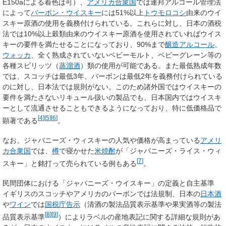
E150aによる着色は可）、
アメリカ合衆国
では連邦アルコール管理法
によって
バーボン・ウイスキー
には51%以上
トウモロコシ
由来のウイ
スキー原酒の使用を義務付けられている。これらに対し、日本の酒税
法では10%以上穀類由来のウイスキー原酒を使用されていればウイス
キーの要件を満たせることになっており、90%まで
醸造アルコール
、
ウォッカ
、全く熟成されていないベビーモルト、ベビーグレーン等の
各種スピリッツ（
蒸溜酒
）類の使用が可能である。また最低熟成年数
では、スコッチは最低3年、バーボンは最低2年を義務付けられている
のに対し、日本法では規則がない。このため諸外国ではウイスキーの
要件を満たさないリキュール扱いの製品でも、日本国内ではウイスキ
ーとして流通させることもできるようになっており、特に低価格品で
[
4
]
[
5
]
[
6
]
顕著である
。
なお、ジャパニーズ・ウィスキーの人気や価格が高まっている
アメリ
カ合衆国
では、
樽
で寝かせた
米焼酎
が「ジャパニーズ・ライス・ウィ
[
7
]
スキー」と銘打って売られている例もある
。
民間団体における「ジャパニーズ・ウイスキー」の定義と自主基準
イギリスのスコッチやアメリカのバーボンでは法規制、日本の
日本酒
や
ワイン
では
国税庁
告示
（清酒の製法品質表示基準や果実酒等の製法
[
8
]
[
9
]
品質表示基準
）によりラベルの産地表記に関する詳細な規則があ