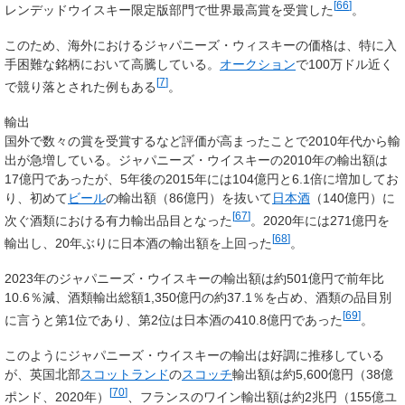
[
66
]
レンデッドウイスキー限定版部門で世界最高賞を受賞した
。
このため、海外におけるジャパニーズ・ウィスキーの価格は、特に入
手困難な銘柄において高騰している。
オークション
で100万ドル近く
[
7
]
で競り落とされた例もある
。
輸出
国外で数々の賞を受賞するなど評価が高まったことで2010年代から輸
出が急増している。ジャパニーズ・ウイスキーの2010年の輸出額は
17億円であったが、5年後の2015年には104億円と6.1倍に増加してお
り、初めて
ビール
の輸出額（86億円）を抜いて
日本酒
（140億円）に
[
67
]
次ぐ酒類における有力輸出品目となった
。2020年には271億円を
[
68
]
輸出し、20年ぶりに日本酒の輸出額を上回った
。
2023年のジャパニーズ・ウイスキーの輸出額は約501億円で前年比
10.6％減、酒類輸出総額1,350億円の約37.1％を占め、酒類の品目別
[
69
]
に言うと第1位であり、第2位は日本酒の410.8億円であった
。
このようにジャパニーズ・ウイスキーの輸出は好調に推移している
が、英国北部
スコットランド
の
スコッチ
輸出額は約5,600億円（38億
[
70
]
ポンド、2020年）
、フランスのワイン輸出額は約2兆円（155億ユ