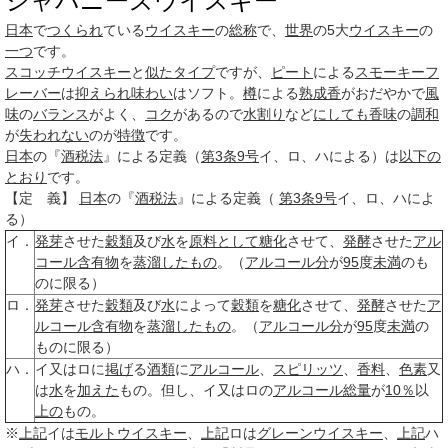
ジャパニーズウイスキー
日本
で
つくられ
ている
ウイスキー
の
総称
で、
世界
の5大
ウイスキー
の
一つ
です。
スコッチウイスキー
と
似た
タイプ
ですが、
ピート
による
スモーキーフ
レーバー
は
抑えられ
味わい
はソフト。
樽
による
熟成香
がおだやかで
風
味
の
バランス
がよく、
コク
があるので
水割り
など
にしても
香味
の
調和
が
失われない
のが
特徴
です。
日本
の『
酒税法
』による定義（
第3条
9号
イ、ロ、ハによる）は
以下の
とおり
です。
【定 義】
日本
の『
酒税法
』による定義（
第3条
9号
イ、ロ、ハによ
る）
イ．
発芽
させた
穀類
及び
水
を
原料として
糖化
させて、
発酵
させた
アル
コール
含有物
を
蒸溜
したもの
。（
アルコール分
が
95
度
未満
のも
のに限る）
ロ．
発芽
させた
穀類
及び
水
によって
穀類
を
糖化
させて、
発酵
させた
ア
ルコール
含有物
を
蒸溜
したもの
。（
アルコール分
が
95
度
未満
の
ものに限る）
ハ．
イ又はロに
掲げ
る
酒類
に
アルコール
、
スピリッツ
、
香料
、
色素
又
は
水
を
加えた
もの。但し、イ又はロの
アルコール
総量
が
10％
以
上の
もの。
※
上記
イは
モルトウイスキー
、
上記
ロは
グレーンウイスキー
、
上記
ハ