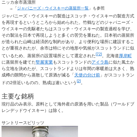
ニッカ余市蒸溜所
→「
ジャパニーズ・ウイスキーの蒸留所一覧
」も参照
ジャパニーズ・ウイスキーの製造はスコッチ・ウイスキーの製造方式
を再現するというところから始められた。竹鶴などのジャパニーズ・
ウイスキーの先駆者たちはスコッチ・ウイスキーの製造過程を学び、
その製法を日本で再現しようと多くの苦労を重ねた。日本初の蒸留所
が造られた山崎は経済的な制約があり、より便利な場所に建設するこ
とが重視されたが、余市は特にその地形や気候がスコットランドに似
[
72
]
ているため、蒸留所の設置場所として選定された
。北海道
厚岸町
に蒸留所を建てた
堅展実業
もスコットランドの
アイラ島
に似た風土か
ら立地を決めたが、スコットランドよりは年間の寒暖差は大きく、熟
成樽の隙間から蒸散して原酒が減る「
天使の分け前
」がスコットラン
[
2
]
ドの2倍近いものの、熟成は速いという
。
主要な銘柄
現行品のみ表示。原料として海外産の原酒を用いた製品（ワールドブ
レンデッドウイスキー）は除く。
サントリースピリッツ