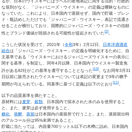
るが、日本のウイスキーにはラベルの産地表記に関する法的・行政的
な規則がなく、「ジャパニーズ・ウイスキー」の定義は曖昧なものに
なっていた。これにより、日本国内で蒸留せず、国内で貯蔵・ブレン
ド・瓶詰めしただけでも「ジャパニーズ・ウイスキー」表記で流通さ
せることが横行しており、国際的にジャパニーズ・ウイスキーの信頼
[
2
]
性とブランド価値が毀損される可能性が提起されていた
。
こうした状況を受けて、2021年（
令和
3年）2月12日、
日本洋酒酒造
組合
は「ジャパニーズ・ウイスキー」の定義を明確化するために、自
主基準である「
ウイスキーにおけるジャパニーズウイスキーの表示に
関する基準
」を制定し、同年4月以降、日本国内でウイスキー製造免
[
10
]
許がある82社がこの基準を遵守することとなった
。なお同年3月31
日以前に販売されたウイスキーについては表記の変更まで3年の猶予
[
11
]
期間が与えられている。同基準に基づく定義は以下のとおり
。
以下の品質基準を満たすこと。
原材料には
麦芽
、
穀類
、日本国内で採水された水のみを使用するこ
と。また、麦芽は必ず使用すること。
糖化
、
発酵
、
蒸留
は日本国内の蒸留所で行うこと。また、蒸留留出時
のアルコール分は95%未満であること。
貯蔵に当たっては、内容量700リットル以下の木樽に詰め、日本国内