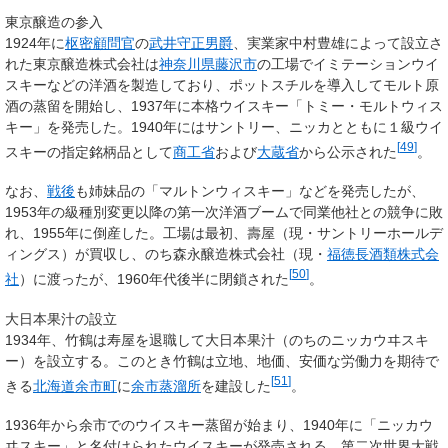
東京醸造の参入
1924年に
枢密顧問官
の
武井守正
男爵
、実業家中村豊雄によって設立さ
れた東京醸造株式会社は
神奈川県
藤沢市
の工場でイミテーションウイ
スキーなどの洋酒を製造しており、ポットスチルを導入してモルト原
酒の蒸留を開始し、1937年に本格ウイスキー「トミー・モルトウィス
キー」を発売した。1940年にはサントリー、ニッカとともに１級ウイ
[
49
]
スキーの指定銘柄品として
商工省
および
大蔵省
から公示された
。
なお、
戦後
も姉妹品の「マルトンウィスキー」などを発売したが、
1953年の級種別変更以降の第一次洋酒ブームで同業他社との競争に敗
れ、1955年に倒産した。工場は最初、壽屋（現・サントリーホールデ
ィングス）が買収し、のち森永醸造株式会社（現・
福徳長酒類株式会
[
50
]
社
）に渡ったが、1960年代後半に閉鎖された
。
大日本果汁の設立
1934年、竹鶴は寿屋を退職して大日本果汁（のちのニッカウヰスキ
ー）を設立する。このとき竹鶴は立地、地価、安価な労働力を期待で
[
51
]
きる
北海道
余市町
に
余市蒸溜所
を建設した
。
1936年から余市でのウイスキー蒸留が始まり、1940年に「ニッカウ
ヰスキー」と名付けられたウイスキーが発売される。第二次世界大戦