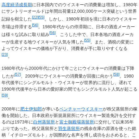
高度経済成長期
に日本国内でのウイスキーの消費量は増加し、1980年
にサントリーオールドは年間出荷量12,000,000ケース突破という世界
[
22
]
[
55
]
記録を樹立した
。しかし、1980年初頭を境に日本のウイスキー
[
56
]
市場は停滞する
。1980年代からの停滞期に、日本の酒造メーカー
[
56
]
は様々な試みに取り組み
、こうした中で、日本各地の酒造メーカ
[
55
]
ーが生産する地ウイスキーが人気を博した
。また、酒税の変更に
よってウイスキーの価格が下がり、消費者が手に取りやすくなる
[
23
]
。
1980年代から2000年代にかけて年ごとにウイスキーの消費量は下降
[
57
]
[
58
]
したが
、2009年にウイスキーの消費量が回復に向かう
。1980
年代後半にシングルモルト・ウイスキーが世界的に流行し、遅れて
1990年代後半から日本の愛好家の間でもシングルモルト人気が起こる
[
59
]
。
2008年に
肥土伊知郎
が率いる
ベンチャーウイスキー
が秩父蒸留所の稼
働を開始した。日本政府が新規蒸留所にウイスキー製造免許を交付す
るのは1973年に
白州蒸留所
と
富士御殿場蒸留所
に交付して以来35年
ぶりであった。秩父蒸留所と
羽生蒸留所
の残余在庫の原酒を使った銘
柄「イチローズモルト」が国際的な名声を博し成功をおさめると、こ