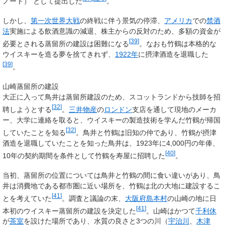
ノート）”として提出した
。
しかし、
第一次世界大戦
の終戦に伴う景気の停滞、
アメリカ
での
禁酒
法
実施による飲酒意識の減退、株主からの反対のため、多額の資金が
[
39
]
必要とされる蒸留所の建設は困難になる
。なおも竹鶴は本格的な
ウイスキーを造る夢を捨てきれず、
1922年
に摂津酒造を退職した
[
39
]
。
山崎蒸留所の建設
大正に入って鳥井は蒸留所建設のため、スコットランドから技師を招
[
32
]
聘しようとする
。
三井物産
の
ロンドン
支店を通して現地のメーカ
ー、大学に連絡を取ると、ウイスキーの製造技術を学んだ竹鶴が帰国
[
32
]
していたことを知る
。鳥井と竹鶴は旧知の仲であり、竹鶴が摂津
酒造を退職していたことを知った鳥井は、1923年に4,000円の年俸、
[
40
]
10年の契約期間を条件として竹鶴を寿屋に招聘した
。
当初、蒸留所の位置については鳥井と竹鶴の間に食い違いがあり、鳥
井は消費地である都市圏に近い場所を、竹鶴は北の大地に建設するこ
[
41
]
とを考えていた
。調査と議論の末、
大阪府
島本村
の山崎の地に日
[
41
]
本初のウイスキー蒸留所の建設を決定した
。山崎はかつて
千利休
が
茶室
を設けた場所であり、水質の良さと3つの川（
宇治川
、
木津