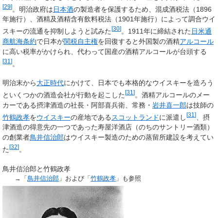
[
29
]
。明治政府は
日本酒
の製造者を保護するため、混成酒税法（1896
年施行）、酒精及酒精含有飲料税法（1901年施行）によって調合ウイ
[
30
]
スキーの流通を抑制しようと試みた
。1911年に締結された
日米通
商航海条約
で日本が
関税自主権
を回復すると外国製の酒精
アルコール
に高い税率がかけられ、代わって国産の酒精アルコールが台頭する
[
31
]
。
明治末から
大正時代
にかけて、日本でも本格的なウイスキーを造ろう
[
31
]
といくつかの酒造会社が行動を起こした
。酒精アルコールのメー
カーである摂津酒造の社長・阿部喜兵衛、常務・
岩井喜一郎
は技師の
[
31
]
竹鶴政孝
を
ウイスキー
の産地である
スコットランド
に派遣し
、摂
津酒造の得意先の一つであった寿屋洋酒店（のちのサントリー酒類）
の創業者
鳥井信治郎
はウイスキー製造のための蒸留所建設を考えてい
[
32
]
た
。
鳥井信治郎と竹鶴政孝
→「
鳥井信治郎
」および「
竹鶴政孝
」も参照