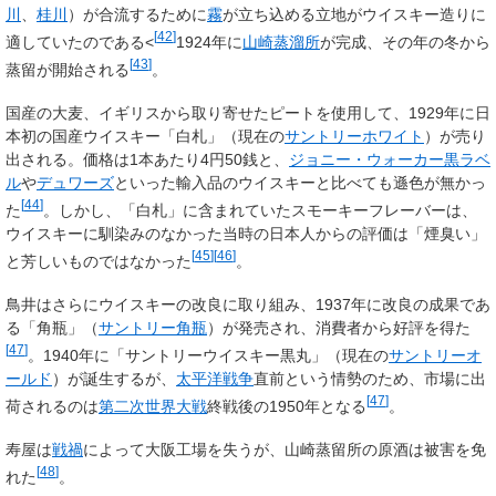
川
、
桂川
）が合流するために
霧
が立ち込める立地がウイスキー造りに
[
42
]
適していたのである<
1924年に
山崎蒸溜所
が完成、その年の冬から
[
43
]
蒸留が開始される
。
国産の大麦、イギリスから取り寄せたピートを使用して、1929年に日
本初の国産ウイスキー「白札」（現在の
サントリーホワイト
）が売り
出される。価格は1本あたり4円50銭と、
ジョニー・ウォーカー黒ラベ
ル
や
デュワーズ
といった輸入品のウイスキーと比べても遜色が無かっ
[
44
]
た
。しかし、「白札」に含まれていたスモーキーフレーバーは、
ウイスキーに馴染みのなかった当時の日本人からの評価は「煙臭い」
[
45
]
[
46
]
と芳しいものではなかった
。
鳥井はさらにウイスキーの改良に取り組み、1937年に改良の成果であ
る「角瓶」（
サントリー角瓶
）が発売され、消費者から好評を得た
[
47
]
。1940年に「サントリーウイスキー黒丸」（現在の
サントリーオ
ールド
）が誕生するが、
太平洋戦争
直前という情勢のため、市場に出
[
47
]
荷されるのは
第二次世界大戦
終戦後の1950年となる
。
寿屋は
戦禍
によって大阪工場を失うが、山崎蒸留所の原酒は被害を免
[
48
]
れた
。