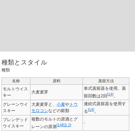
種類とスタイル
種類
名称
原料
蒸留方法
単式蒸留器を使用。蒸
モルトウイス
大麦麦芽
[
14
]
キー
留回数は2回
。
連続式蒸留器を使用す
グレーンウイ
大麦麦芽と、
小麦
や
トウ
[
14
]
スキー
モロコシ
などの穀類
る
。
複数のモルトの原酒とグ
ブレンデッド
-
[
14
]
[
注 2
]
ウイスキー
レーンの原酒