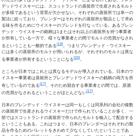
デッドウイスキーには、スコットランドの蒸留所で生産されるモルト
が多様であるという背景が欠かせない。それぞれの蒸留所では単一の
製法に絞っており、ブレンダーはそれぞれの蒸留所が製品として求め
る味を作るためにウイスキーのブレンドを行なっている。あるブレン
デッド・ウイスキーの銘柄は1またはそれ以上の蒸留所を持つ事業者
が所有している一方で、様々な事業者との間でモルトの売買がなされ
[
19
]
るということも一般的である
。つまりブレンデッド・ウイスキー
には多くの蒸留所のモルトが用いられるが、それぞれのモルトは異な
[
20
]
る事業者が所有するということになる
。
ところが日本ではこれとは異なるモデルが導入されている。日本のウ
イスキー事業者は蒸留所とブレンデッドウイスキーの銘柄の両方を所
[
17
]
有しているのである
。そのため競合する事業者との間では、原酒
[
17
]
の売買がなされるということがほとんどない
。
日本のブレンデッド・ウイスキーは同一もしくは同系列の会社の複数
の蒸留所で生産されるウイスキーだけで作られていることが多く、一
部ではスコットランドの蒸留所で作られたモルトを輸入して配合する
ということもある。これはつまり、日本のブレンダーはそれぞれの製
品を作るためのパレットをきわめて少なくしていたということであ