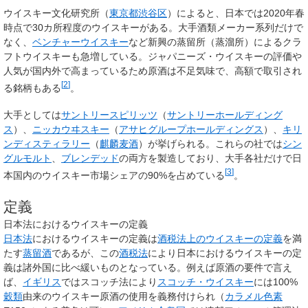
ウイスキー文化研究所（
東京都
渋谷区
）によると、日本では2020年春
時点で30カ所程度のウイスキーがある。大手酒類メーカー系列だけで
なく、
ベンチャーウイスキー
など新興の蒸留所（蒸溜所）によるクラ
フトウイスキーも急増している。ジャパニーズ・ウイスキーの評価や
人気が国内外で高まっているため原酒は不足気味で、高額で取引され
[
2
]
る銘柄もある
。
大手としては
サントリースピリッツ
（
サントリーホールディング
ス
）、
ニッカウヰスキー
（
アサヒグループホールディングス
）、
キリ
ンディスティラリー
（
麒麟麦酒
）が挙げられる。これらの社では
シン
グルモルト
、
ブレンデッド
の両方を製造しており、大手各社だけで日
[
3
]
本国内のウイスキー市場シェアの90%を占めている
。
定義
日本法におけるウイスキーの定義
日本法
におけるウイスキーの定義は
酒税法上のウイスキーの定義
を満
たす
蒸留酒
であるが、この
酒税法
により日本におけるウイスキーの定
義は諸外国に比べ緩いものとなっている。例えば原酒の要件で言え
ば、
イギリス
ではスコッチ法により
スコッチ・ウイスキー
には100%
穀類
由来のウイスキー原酒の使用を義務付けられ（
カラメル色素