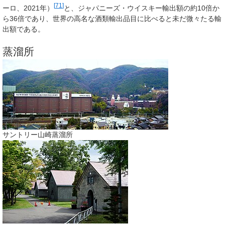
[
71
]
ーロ、2021年）
と、ジャパニーズ・ウイスキー輸出額の約10倍か
ら36倍であり、世界の高名な酒類輸出品目に比べると未だ微々たる輸
出額である。
蒸溜所
サントリー山崎蒸溜所