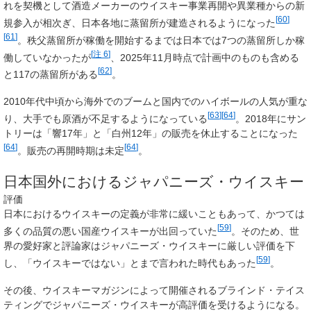
れを契機として酒造メーカーのウイスキー事業再開や異業種からの新
[
60
]
規参入が相次ぎ、日本各地に蒸留所が建造されるようになった
[
61
]
。秩父蒸留所が稼働を開始するまでは日本では7つの蒸留所しか稼
[
注 6
]
働していなかったが
、2025年11月時点で計画中のものも含める
[
62
]
と117の蒸留所がある
。
2010年代中頃から海外でのブームと国内でのハイボールの人気が重な
[
63
]
[
64
]
り、大手でも原酒が不足するようになっている
。2018年にサン
トリーは「響17年」と「白州12年」の販売を休止することになった
[
64
]
[
64
]
。販売の再開時期は未定
。
日本国外におけるジャパニーズ・ウイスキー
評価
日本におけるウイスキーの定義が非常に緩いこともあって、かつては
[
59
]
多くの品質の悪い国産ウイスキーが出回っていた
。そのため、世
界の愛好家と評論家はジャパニーズ・ウイスキーに厳しい評価を下
[
59
]
し、「ウイスキーではない」とまで言われた時代もあった
。
その後、ウイスキーマガジンによって開催されるブラインド・テイス
ティングでジャパニーズ・ウイスキーが高評価を受けるようになる。