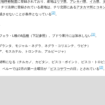
産地呼称制度
に登録されており、産地は
リマ県
、
アレキパ県
、
イカ県
、
。チリ法律に登録されている産地は、チリ北部にある
アタカマ州
と
コキ
[
2
]
成させないことが条件となっている
。
。
[
1
]
フェラ・L種の8
品種
（下記参照）。ブドウ果汁には加水しない
。
ブランタ、モジャル・ネグラ、ネグラ・コリエンテ、ウビナ）
ア、モスカテル、トロンテル、アルビージャ）
材料になる（チルカノ、カピタン、ピスコ・ポイント、ピスコ・トロピ
[
2
]
、ペルーでは2月の第一土曜日が「
ピスコサワー
の日」とされている