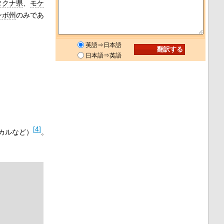
タクナ県
、
モケ
ンボ州
のみであ
英語⇒日本語
日本語⇒英語
[
4
]
カルなど）
。
。