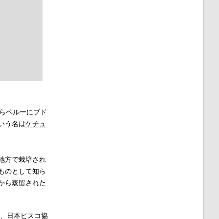
らペルーにブド
いう名は
ケチュ
地方で栽培され
ものとして知ら
から蒸留された
年、日本ピスコ協