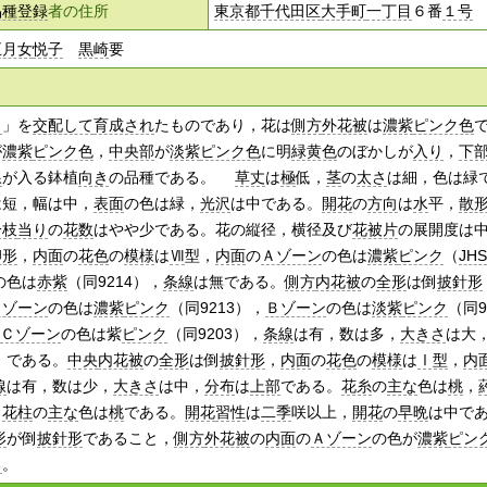
品種登録
者の住所
東京都千代田区
大手町
一丁目
６番
１号
五月女
悦子
黒崎
要
ク
」を
交配して
育成され
たものであり，花は
側方
外花被
は
濃紫
ピンク色
が
濃紫
ピンク色
，
中央部
が
淡紫
ピンク色
に明
緑黄色
のぼかしが
入り
，
下
線
が入る鉢植
向き
の品種である。
草丈
は
極
低，
茎
の
太さ
は細，色は緑
は短，幅は中，
表面
の色は緑，
光沢
は中である。
開花
の
方向
は
水
平，
散
分枝
当り
の
花数
はやや少である。花の縦径，横径及び
花被片
の展開度は
卵形
，
内面
の
花色
の
模様
は
Ⅶ
型，
内面
の
Ａゾーン
の色は
濃紫
ピンク
（
JHS
の色は
赤紫
（同9214），
条線
は無である。
側方
内花被
の
全形
は倒
披針形
Ａゾーン
の色は
濃紫
ピンク
（同9213），
Ｂゾーン
の色は
淡紫
ピンク
（同9
Ｃゾーン
の色は紫
ピンク
（同9203），
条線
は有，数は多，
大きさ
は大
）である。
中央
内花被
の
全形
は倒
披針形
，
内面
の
花色
の
模様
は
Ⅰ型
，
内
線
は有，数は少，
大きさ
は中，
分布
は
上部
である。
花糸
の
主な
色は
桃
，
，
花柱
の
主な
色は
桃
である。
開花
習性
は
二季
咲以上，
開花
の
早晩
は中で
形
が倒
披針形
であること，
側方
外花被
の
内面
の
Ａゾーン
の色が
濃紫
ピン
る
。