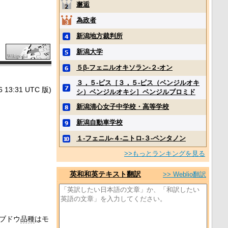
邂逅
為政者
新潟地方裁判所
新潟大学
５β‐フェニルオキソラン‐２‐オン
３，５‐ビス［３，５‐ビス（ベンジルオキ
3:31 UTC 版)
シ）ベンジルオキシ］ベンジルブロミド
新潟清心女子中学校・高等学校
新潟自動車学校
１‐フェニル‐４‐ニトロ‐３‐ペンタノン
>>もっとランキングを見る
英和和英テキスト翻訳
>> Weblio翻訳
ブドウ
品種
はモ