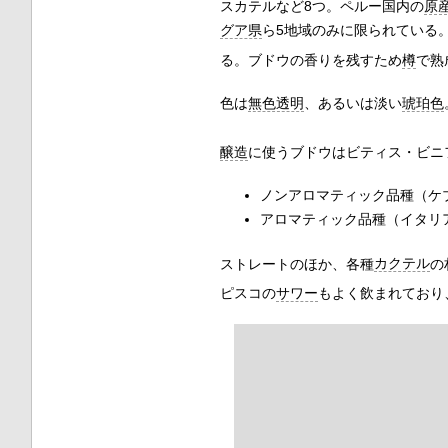
スカテルなど8つ。ペルー国内の
原
グア県
ら5地域のみに限られている
る。ブドウの香りを残すため
樽
で熟
色は
無色透明
、あるいは淡い
琥珀色
醸造
に使うブドウはビティス・ビニ
ノンアロマティック品種（ケ
アロマティック品種（イタリ
ストレートのほか、各種
カクテル
の
ピスコの
サワー
もよく飲まれており