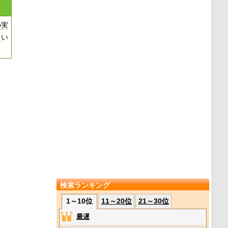
の実
て
い
検索ランキング
1～10位
11～20位
21～30位
最遅