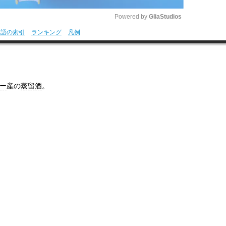
Powered by 
GliaStudios
用語の索引
ランキング
凡例
M
u
t
ー
産の
蒸留酒
。
e