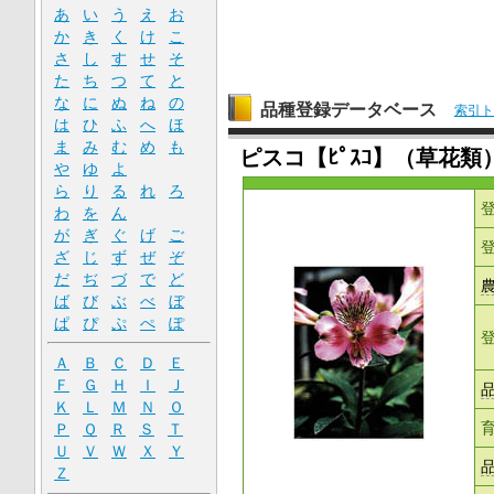
あ
い
う
え
お
か
き
く
け
こ
さ
し
す
せ
そ
た
ち
つ
て
と
な
に
ぬ
ね
の
品種登録データベース
索引ト
は
ひ
ふ
へ
ほ
ま
み
む
め
も
ピスコ【ﾋﾟｽｺ】（草花類
や
ゆ
よ
ら
り
る
れ
ろ
わ
を
ん
が
ぎ
ぐ
げ
ご
ざ
じ
ず
ぜ
ぞ
だ
ぢ
づ
で
ど
ば
び
ぶ
べ
ぼ
ぱ
ぴ
ぷ
ぺ
ぽ
Ａ
Ｂ
Ｃ
Ｄ
Ｅ
Ｆ
Ｇ
Ｈ
Ｉ
Ｊ
Ｋ
Ｌ
Ｍ
Ｎ
Ｏ
Ｐ
Ｑ
Ｒ
Ｓ
Ｔ
Ｕ
Ｖ
Ｗ
Ｘ
Ｙ
Ｚ