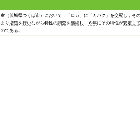
温室
（
茨城県つくば市
）において，「
ロカ
」に「
カパク
」を
交配し
，
そ
により
増殖
を
行い
ながら特性の
調査
を
継続し
，
６年
にその特性が
安定し
も
のである
。