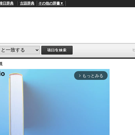
韓日辞典
古語辞典
その他の辞書▼
説
もっとみる
arrow_forward_ios