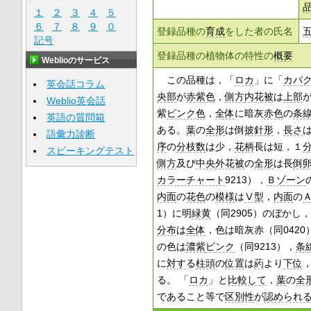
１
２
３
４
５
６
７
８
９
０
登録品種の
育成
をした者の氏名
記号
登録品種の植物体の特性の
概要
Weblioのサービス
この品種は，「
ロカ
」に「
カパ
英会話コラム
央部
が
赤紫色
，
側方
内花被
は
上部
Weblio英会話
紫
ピンク色
，
全体
に暗灰
赤色
の
条
英語の質問箱
ある。
葉
の
全形
は倒
披針形
，
長さ
語彙力診断
序
の
分枝数
は少，
花柄
長は短，１
スピーキングテスト
側方
及び
中央
外花被
の
全形
は長
倒
カラーチャート
9213），
Ｂゾーン
内面
の
花色
の
模様
は
Ⅴ型
，
内面
の
1）に明
緑黄
（同2905）のぼかし，
分布
は
全体
，色は暗灰赤（同0420
の色は
濃紫
ピンク
（同9213），
条
に
対す
る
柱頭
の
位置
は
葯
より
下位
る。 「
ロカ
」と
比較して
，
葉
の
全
であること等で
区別性
が
認められ