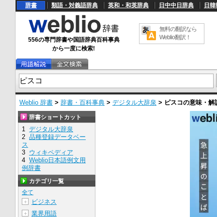
辞書
類語・対義語辞典
英和・和英辞典
日中中日辞典
日韓
無料の翻訳なら
Weblio翻訳！
556の専門辞書や国語辞典百科事典
から一度に検索!
Weblio 辞書
>
辞書・百科事典
>
デジタル大辞泉
>
ピスコ
の意味・解
辞書ショートカット
1
デジタル大辞泉
2
品種登録データベー
ス
3
ウィキペディア
4
Weblio日本語例文用
例辞書
カテゴリ一覧
全て
ビジネス
＋
業界用語
＋