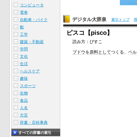
コンピュータ
＋
電車
＋
デジタル大辞泉
自動車・バイク
索引トップ
＋
船
＋
ピスコ【pisco】
工学
＋
読み方：ぴすこ
建築・不動産
＋
学問
＋
ブドウ
を
原料として
つくる、
ペル
文化
＋
生活
＋
ヘルスケア
＋
趣味
＋
スポーツ
＋
生物
＋
食品
＋
人名
＋
方言
＋
辞書・百科事典
＋
すべての辞書の索引