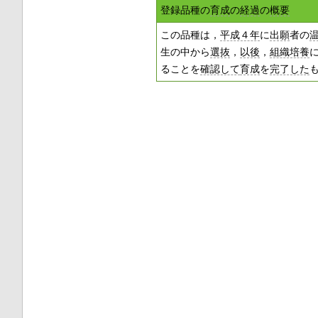
登録品種の
育成
の
経過
の
概要
この品種は，
平成４年
に
出願
者の
生の中から
選抜
，
以後
，
組織培養
ることを
確認して
育成
を
完了した