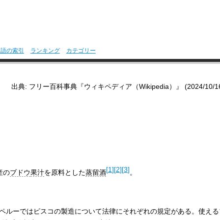
用語の索引
ランキング
カテゴリー
出典: フリー百科事典『ウィキペディア（Wikipedia）』 (2024/10/16 1
[
1
]
[
2
]
[
3
]
産の
ブドウ
果汁
を原料とした
蒸留酒
。
とペルーではピスコの製造について法律にそれぞれの規定がある。使える