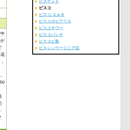
ピスケント
ピスコ
ピスコ‐エルキ
ピスコガビアリス
ピスコサワー
で
中
ピスコパンチ
部
が
ピスコピ島
で
ピスシンウージニア症
形花
中，
，
50
，
面
葯
あ
ク