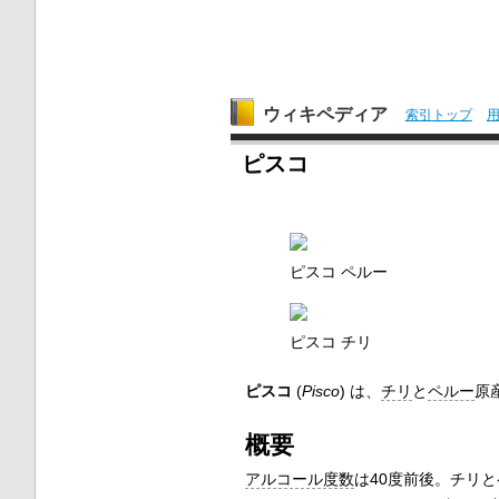
ウィキペディア
索引トップ
ピスコ
ピスコ ペルー
ピスコ チリ
ピスコ
(
Pisco
) は、
チリ
と
ペルー
原
概要
アルコール度数
は40度前後。チリ