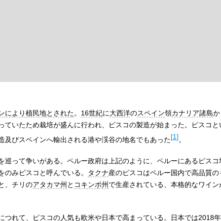
ンにより植民地とされた
。
16世紀
に
大西洋
の
スペイン
領
カナリア諸島
か
っていたため栽培が盛んに行われ、ピスコの製造が始まった。ピスコと
[
1
]
造及びスペインへ輸出される港や渓谷の地名でもあった
。
を巡って争いがある。ペルー政府は上記のように、ペルーにあるピスコ
をのみピスコと呼んでいる。
タクナ
産のピスコはペルー国内で高品質の
と、チリの
アタカマ州
と
コキンボ州
で生産されている、本格的なワイン
につれて、ピスコの人気も欧米や日本で高まっている。日本では2018