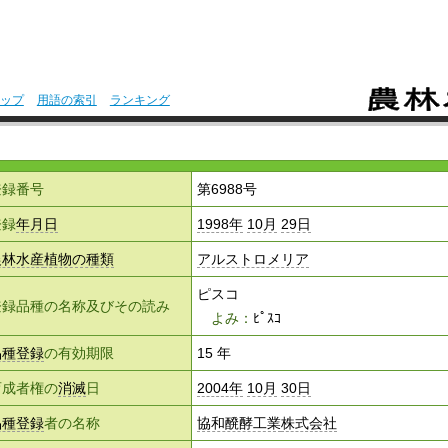
ップ
用語の索引
ランキング
）
登録番号
第6988号
登録
年月日
1998年
10月
29日
農林水産
植物の種類
アルストロメリア
ピスコ
登録品種の名称及びその読み
よみ：
ﾋﾟｽｺ
品種登録
の有効期限
15 年
育成者権の
消滅
日
2004年
10月
30日
品種登録
者の名称
協和醗酵工業
株式会社