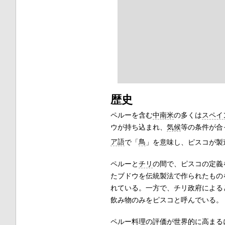
歴史
ペルーを含む
中南米
の多くは
スペイ
ウが持ち込まれ、
気候
等の条件が合
ア語
で「
鳥
」を意味し、ピスコが製
ペルーと
チリ
の間で、ピスコの定義
たブドウを伝統製法で作られたもの
れている。一方で、チリ政府による
飲み物のみをピスコと呼んでいる。
ペルー料理
の評価が世界的に高まる