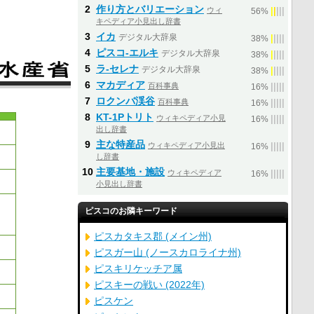
2
作り方とバリエーション
ウィ
|
|
|
|
|
56%
キペディア小見出し辞書
3
イカ
デジタル大辞泉
|
|
|
|
|
38%
4
ピスコ‐エルキ
デジタル大辞泉
|
|
|
|
|
38%
5
ラ‐セレナ
デジタル大辞泉
|
|
|
|
|
38%
6
マカディア
百科事典
|
|
|
|
|
16%
7
ロクンバ渓谷
百科事典
|
|
|
|
|
16%
8
KT-1Pトリト
ウィキペディア小見
|
|
|
|
|
16%
出し辞書
9
主な特産品
ウィキペディア小見出
|
|
|
|
|
16%
し辞書
10
主要基地・施設
ウィキペディア
|
|
|
|
|
16%
小見出し辞書
ピスコのお隣キーワード
ピスカタキス郡 (メイン州)
ピスガー山 (ノースカロライナ州)
ピスキリケッチア属
ピスキーの戦い (2022年)
ピスケン