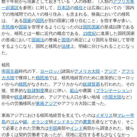
数千年前から現象として起きている「人の移動」（人類の
アフリカ単
一起源説
を参照）に対して、
日本語
の
移住
とは広義においての「国内
での地域間での人々の移り住み」も含まれる。狭義においての移民
は、「ある
国家
の
国民
が別の国家に移り住むこと」を指す事が多い。
市民権
や
国籍
を管理するようになったのは
国民国家
の形成以降である
から、移民とは一般に近代の概念である。
19世紀
に進展した国民国家
の形成において
国籍法
の整備と
国境
の画定により国民を登録して管理
するようになり、国民と移民が
法律
上、明確に分けられることになっ
た。
植民
帝国主義
時代の下、
ヨーロッパ
諸国が
アメリカ大陸
・
アジア
・
アフリ
カ大陸
で獲得した
植民地
では、植民地経営のために政策的にヨーロッ
パからの
植民
がなされた。アフリカからの
奴隷貿易
も行われた。その
後、世界的な
奴隷制度
廃止に伴い、
鉱山
や農園（
プランテーション
）
開発や
鉄道
建設のため、アジアでも人口が多い地域（
中国大陸
など）
からの労働移民が
東南アジア
やアフリカ大陸に渡った。
東南アジアにおける植民地経営を支えていたのは
イギリス
領
マレー半
島
の
ゴム
や
錫
、
オランダ
領
インドネシア
の
農業
生産などであり、そこ
で必要とされた労働力は
中国
南部や
インド
南部から調達された。彼ら
の多くは
契約労働者
であったが、現地に定住する者も少なくなかっ