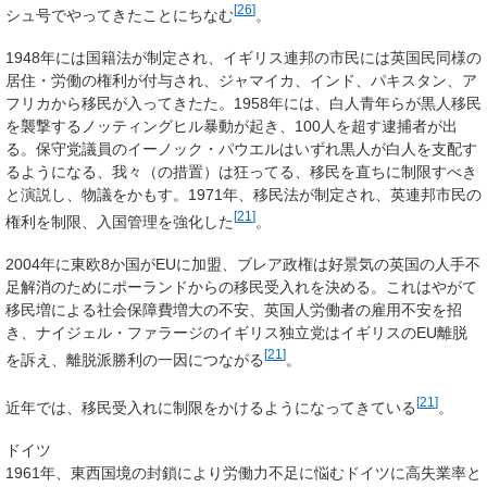
[
26
]
シュ号でやってきたことにちなむ
。
1948年には国籍法が制定され、イギリス連邦の市民には英国民同様の
居住・労働の権利が付与され、ジャマイカ、インド、パキスタン、ア
フリカから移民が入ってきたた。1958年には、白人青年らが黒人移民
を襲撃するノッティングヒル暴動が起き、100人を超す逮捕者が出
る。保守党議員のイーノック・パウエルはいずれ黒人が白人を支配す
るようになる、我々（の措置）は狂ってる、移民を直ちに制限すべき
と演説し、物議をかもす。1971年、移民法が制定され、英連邦市民の
[
21
]
権利を制限、入国管理を強化した
。
2004年に東欧8か国がEUに加盟、ブレア政権は好景気の英国の人手不
足解消のためにポーランドからの移民受入れを決める。これはやがて
移民増による社会保障費増大の不安、英国人労働者の雇用不安を招
き、ナイジェル・ファラージのイギリス独立党はイギリスのEU離脱
[
21
]
を訴え、離脱派勝利の一因につながる
。
[
21
]
近年では、移民受入れに制限をかけるようになってきている
。
ドイツ
1961年、東西国境の封鎖により労働力不足に悩むドイツに高失業率と