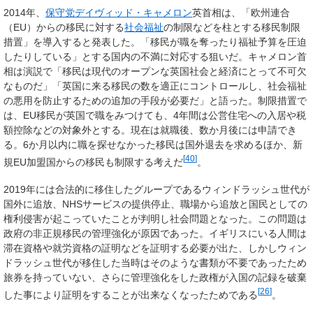
2014年、
保守党
デイヴィッド・キャメロン
英首相は、「欧州連合
（EU）からの移民に対する
社会福祉
の制限などを柱とする移民制限
措置」を導入すると発表した。「移民が職を奪ったり福祉予算を圧迫
したりしている」とする国内の不満に対応する狙いだ。キャメロン首
相は演説で「移民は現代のオープンな英国社会と経済にとって不可欠
なものだ」「英国に来る移民の数を適正にコントロールし、社会福祉
の悪用を防止するための追加の手段が必要だ」と語った。制限措置で
は、EU移民が英国で職をみつけても、4年間は公営住宅への入居や税
額控除などの対象外とする。現在は就職後、数か月後には申請でき
る。6か月以内に職を探せなかった移民は国外退去を求めるほか、新
[
40
]
規EU加盟国からの移民も制限する考えだ
。
2019年には合法的に移住したグループであるウィンドラッシュ世代が
国外に追放、NHSサービスの提供停止、職場から追放と国民としての
権利侵害が起こっていたことが判明し社会問題となった。この問題は
政府の非正規移民の管理強化が原因であった。イギリスにいる人間は
滞在資格や就労資格の証明などを証明する必要が出た、しかしウィン
ドラッシュ世代が移住した当時はそのような書類が不要であったため
旅券を持っていない、さらに管理強化をした政権が入国の記録を破棄
[
26
]
した事により証明をすることが出来なくなったためである
。