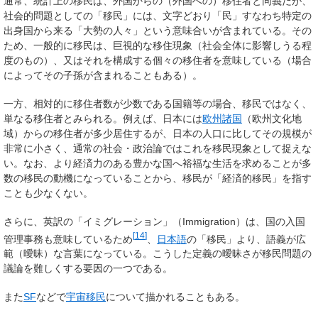
通常、統計上の移民は、外国からの（外国への）移住者と同義だが、
社会的問題としての「移民」には、文字どおり「民」すなわち特定の
出身国から来る「大勢の人々」という意味合いが含まれている。その
ため、一般的に移民は、巨視的な移住現象（社会全体に影響しうる程
度のもの）、又はそれを構成する個々の移住者を意味している（場合
によってその子孫が含まれることもある）。
一方、相対的に移住者数が少数である国籍等の場合、移民ではなく、
単なる移住者とみられる。例えば、日本には
欧州諸国
（欧州文化地
域）からの移住者が多少居住するが、日本の人口に比してその規模が
非常に小さく、通常の社会・政治論ではこれを移民現象として捉えな
い。なお、より経済力のある豊かな国へ裕福な生活を求めることが多
数の移民の動機になっていることから、移民が「経済的移民」を指す
ことも少なくない。
さらに、英訳の「イミグレーション」（
Immigration
）は、国の
入国
[
14
]
管理事務
も意味しているため
、
日本語
の「移民」より、語義が広
範（曖昧）な言葉になっている。こうした定義の曖昧さが移民問題の
議論を難しくする要因の一つである。
また
SF
などで
宇宙移民
について描かれることもある。