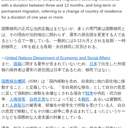
with a duration between three and 12 months, and long-term or
permanent migration, referring to a change of country of residence
for a duration of one year or more.
国際移民の正式な法的定義はまだないが、多くの専門家は国際移民と
は、その理由や法的地位に関わらず、通常の居住国を変更する人であ
るという点で一致している。一般的には3-12カ月とされる短期・一時
的移民と、1年を超える長期・永住移民に区別される。
—
United Nations Department of Economic and Social Affairs
また、
国籍
に関する要件が含まれていないため、
日本
で出生した外国
籍の保持者は通常の居住国は日本であるため、移民ではない。
国際移住機関
（IOM）は「国内移動を含め、
自発的に
他の居住地に移
動すること」と定義している。「非自発的な移住」として自分の意思
に反して強制的に移動を余儀なくされる場合で
戦争
や内乱・武力紛
争、
人権侵害
、
自然災害
などによって起こる
難民
、あるいは避難民、
また
人身取引
の被害者、研修生や留学生で搾取を受けている人、自分
の意思で移動してもその後に紛争に巻き込まれてしまったというケー
スなどを国際的な人道支援の対象としている。