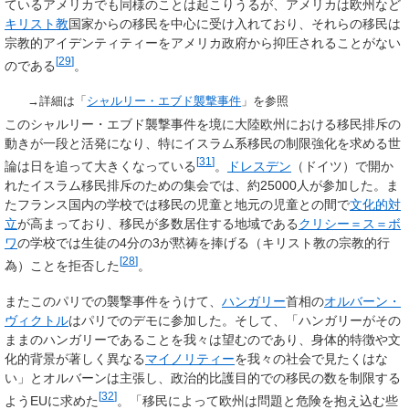
ているアメリカでも同様のことは起こりうるが、アメリカは欧州など
キリスト教
国家からの移民を中心に受け入れており、それらの移民は
宗教的アイデンティティーをアメリカ政府から抑圧されることがない
[
29
]
のである
。
→詳細は「
シャルリー・エブド襲撃事件
」を参照
このシャルリー・エブド襲撃事件を境に大陸欧州における移民排斥の
動きが一段と活発になり、特にイスラム系移民の制限強化を求める世
[
31
]
論は日を追って大きくなっている
。
ドレスデン
（ドイツ）で開か
れたイスラム移民排斥のための集会では、約25000人が参加した。ま
たフランス国内の学校では移民の児童と地元の児童との間で
文化的対
立
が高まっており、移民が多数居住する地域である
クリシー＝ス＝ボ
ワ
の学校では生徒の4分の3が黙祷を捧げる（キリスト教の宗教的行
[
28
]
為）ことを拒否した
。
またこのパリでの襲撃事件をうけて、
ハンガリー
首相の
オルバーン・
ヴィクトル
はパリでのデモに参加した。そして、「ハンガリーがその
ままのハンガリーであることを我々は望むのであり、身体的特徴や文
化的背景が著しく異なる
マイノリティー
を我々の社会で見たくはな
い」とオルバーンは主張し、政治的比護目的での移民の数を制限する
[
32
]
ようEUに求めた
。「移民によって欧州は問題と危険を抱え込む些