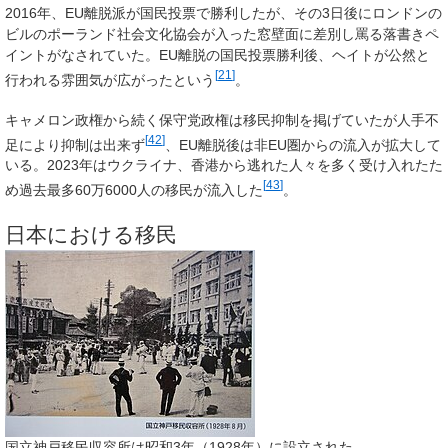
2016年、EU離脱派が国民投票で勝利したが、その3日後にロンドンの
ビルのポーランド社会文化協会が入った窓壁面に差別し罵る落書きペ
イントがなされていた。EU離脱の国民投票勝利後、ヘイトが公然と
[
21
]
行われる雰囲気が広がったという
。
キャメロン政権から続く保守党政権は移民抑制を掲げていたが人手不
[
42
]
足により抑制は出来ず
、EU離脱後は非EU圏からの流入が拡大して
いる。2023年はウクライナ、香港から逃れた人々を多く受け入れたた
[
43
]
め過去最多60万6000人の移民が流入した
。
日本における移民
国立神戸移民収容所は昭和3年（1928年）に設立された。