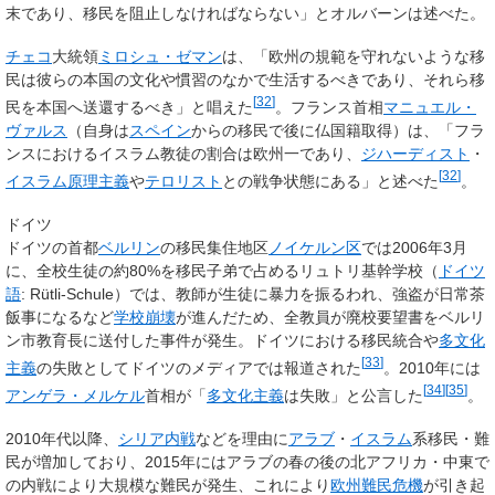
末であり、移民を阻止しなければならない」とオルバーンは述べた。
チェコ
大統領
ミロシュ・ゼマン
は、「欧州の規範を守れないような移
民は彼らの本国の文化や慣習のなかで生活するべきであり、それら移
[
32
]
民を本国へ送還するべき」と唱えた
。フランス首相
マニュエル・
ヴァルス
（自身は
スペイン
からの移民で後に仏国籍取得）は、「フラ
ンスにおけるイスラム教徒の割合は欧州一であり、
ジハーディスト
・
[
32
]
イスラム原理主義
や
テロリスト
との戦争状態にある」と述べた
。
ドイツ
ドイツの首都
ベルリン
の移民集住地区
ノイケルン区
では2006年3月
に、全校生徒の約80%を移民子弟で占めるリュトリ基幹学校（
ドイツ
語
:
Rütli-Schule
）では、教師が生徒に暴力を振るわれ、強盗が日常茶
飯事になるなど
学校崩壊
が進んだため、全教員が廃校要望書をベルリ
ン市教育長に送付した事件が発生。ドイツにおける移民統合や
多文化
[
33
]
主義
の失敗としてドイツのメディアでは報道された
。2010年には
[
34
]
[
35
]
アンゲラ・メルケル
首相が「
多文化主義
は失敗」と公言した
。
2010年代以降、
シリア内戦
などを理由に
アラブ
・
イスラム
系移民・難
民が増加しており、2015年にはアラブの春の後の北アフリカ・中東で
の内戦により大規模な難民が発生、これにより
欧州難民危機
が引き起