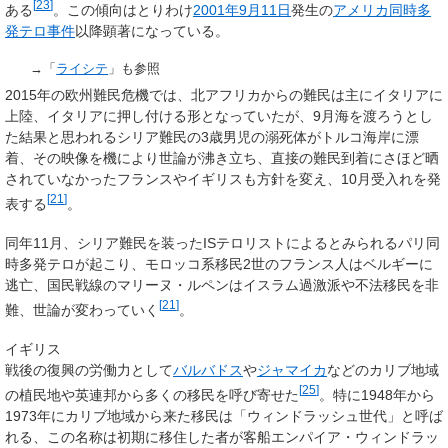
[
23
]
ある
。この傾向はとりわけ
2001年
9月11日
発生の
アメリカ同時多
発テロ事件
以降顕著になっている。
→「
ライシテ
」も参照
2015年の欧州難民危機では、北アフリカからの難民は主にイタリアに
上陸、イタリアに押し付ける形となっていたが、9月海を渡ろうとし
た結果と思われるシリア難民の3歳男児の溺死体がトルコ海岸に漂
着、その映像を機により世論が沸き立ち、直接の難民到着にさほど晒
されていなかったフランスやイギリスも方針を変え、10月受入れを発
[
21
]
表する
。
同年11月、シリア難民を装ったISテロリストによるとみられるパリ同
時多発テロが起こり、モロッコ系移民2世のフランス人はベルギーに
逃亡、国民戦線のマリーヌ・ルペンはイスラム過激派や不法移民を非
[
21
]
難、世論が変わっていく
。
イギリス
戦後の復興の労働力として
バルバドス
や
ジャマイカ
などのカリブ地域
[
25
]
の植民地や英連邦から多くの移民を呼び寄せた
。特に1948年から
1973年にカリブ地域から来た移民は「ウィンドラッシュ世代」と呼ば
れる、この名称は初期に移住した者が客船エンパイア・ウィンドラッ