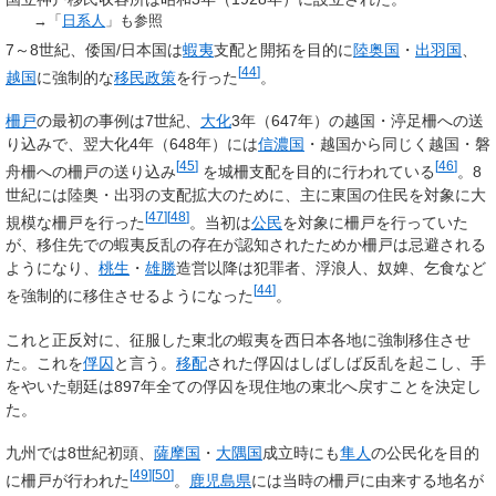
→「
日系人
」も参照
7～8世紀、倭国/日本国は
蝦夷
支配と開拓を目的に
陸奥国
・
出羽国
、
[
44
]
越国
に強制的な
移民政策
を行った
。
柵戸
の最初の事例は7世紀、
大化
3年（647年）の越国・渟足柵への送
り込みで、翌大化4年（648年）には
信濃国
・越国から同じく越国・磐
[
45
]
[
46
]
舟柵への柵戸の送り込み
を城柵支配を目的に行われている
。8
世紀には陸奥・出羽の支配拡大のために、主に東国の住民を対象に大
[
47
]
[
48
]
規模な柵戸を行った
。当初は
公民
を対象に柵戸を行っていた
が、移住先での蝦夷反乱の存在が認知されたためか柵戸は忌避される
ようになり、
桃生
・
雄勝
造営以降は犯罪者、浮浪人、奴婢、乞食など
[
44
]
を強制的に移住させるようになった
。
これと正反対に、征服した東北の蝦夷を西日本各地に強制移住させ
た。これを
俘囚
と言う。
移配
された俘囚はしばしば反乱を起こし、手
をやいた朝廷は897年全ての俘囚を現住地の東北へ戻すことを決定し
た。
九州では8世紀初頭、
薩摩国
・
大隅国
成立時にも
隼人
の公民化を目的
[
49
]
[
50
]
に柵戸が行われた
。
鹿児島県
には当時の柵戸に由来する地名が