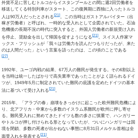
外貨不足に苦しむトルコからイスタンブールとの間に週2回労働者を
移送してくる特別列車がスタート、この復興期に西独に入ったトルコ
[
21
]
人は90万人だったとされる
。この当時はガストアルバイター（出
稼ぎ労働者）と呼ばれ、一時的な受入れとして企図されていた。石油
危機後の長期不況の時代に突入すると、外国人労働者の新規受け入れ
[
21
]
を停止、奨励金を出して帰国を促すようになる
。スイス人作家マ
ックス・フリッシュが「我々は労働力を読んだつもりだったが、来た
のは人間だった」という言葉を語ったのは、この頃のことである
[
27
]
。
1992年、ユーゴ内戦の結果、67万人の難民が発生する。その6割以上
を当時は統一したばかりで高失業率であったことがよく語られるドイ
ツが、1949年5月に制定されていた難民の庇護を定めたドイツの基本
[
21
]
法に基づいて受け入れる
。
2015年、「アラブの春」崩壊をきっかけに起こった欧州難民危機によ
り、北アフリカ・中東から多数のイスラム系難民が欧州に押し寄せ
る。難民受入れに努めてきたドイツも数の多さに慎重で、ハンガリー
やトルコが押し付けられる形となっていたが、ついにハンガリーは国
境を閉鎖、多数の死者が出かねない事態に8月31日メルケル首相は全
[
21
]
面受入れを発表する
。