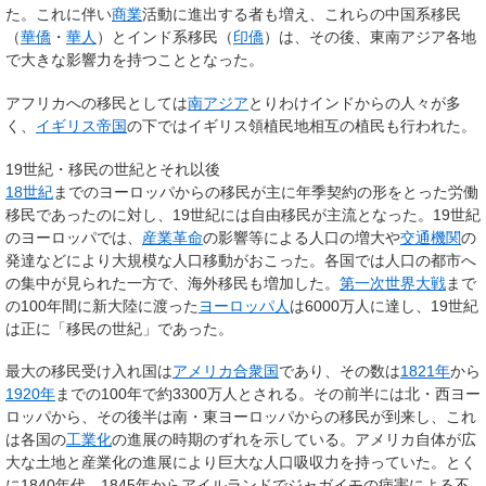
た。これに伴い
商業
活動に進出する者も増え、これらの中国系移民
（
華僑
・
華人
）とインド系移民（
印僑
）は、その後、東南アジア各地
で大きな影響力を持つこととなった。
アフリカへの移民としては
南アジア
とりわけインドからの人々が多
く、
イギリス帝国
の下ではイギリス領植民地相互の植民も行われた。
19世紀・移民の世紀とそれ以後
18世紀
までのヨーロッパからの移民が主に年季契約の形をとった
労働
移民
であったのに対し、19世紀には
自由移民
が主流となった。19世紀
のヨーロッパでは、
産業革命
の影響等による人口の増大や
交通機関
の
発達などにより大規模な人口移動がおこった。各国では人口の都市へ
の集中が見られた一方で、海外移民も増加した。
第一次世界大戦
まで
の100年間に新大陸に渡った
ヨーロッパ人
は6000万人に達し、19世紀
は正に「移民の世紀」であった。
最大の移民受け入れ国は
アメリカ合衆国
であり、その数は
1821年
から
1920年
までの100年で約3300万人とされる。その前半には北・西ヨー
ロッパから、その後半は南・東ヨーロッパからの移民が到来し、これ
は各国の
工業化
の進展の時期のずれを示している。アメリカ自体が広
大な土地と産業化の進展により巨大な人口吸収力を持っていた。とく
に1840年代、1845年からアイルランドでジャガイモの病害による不