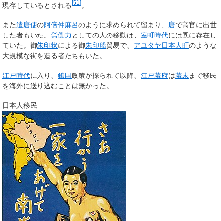
[
51
]
現存しているとされる
。
また
遣唐使
の
阿倍仲麻呂
のように求められて留まり、
唐
で高官に出世
した者もいた。
労働力
としての人の移動は、
室町時代
には既に存在し
ていた。
御
朱印状
による御
朱印船
貿易で、
アユタヤ日本人町
のような
大規模な街を造る者たちもいた。
江戸時代
に入り、
鎖国
政策が採られて以降、
江戸幕府
は
幕末
まで移民
を海外に送り込むことは無かった。
日本人移民