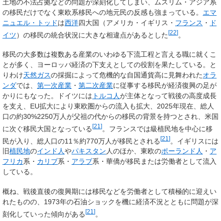
土地の不法占拠などの問題が深刻化してしまい、ムスリム・アジア系
の移民だけでなく東欧系移民への地元民の反感も強まっている。
エマ
ニュエル・トッド
は
西洋
四大国（アメリカ・イギリス・
フランス
・
ド
[
22
]
イツ
）の移民の統合状況に大きな相違点があるとした
。
移民の大多数は複数ある産業のいわゆる下流工程と言える職に就くこ
とが多く、ヨーロッパ経済の下支えとしての役割を果たしている。と
りわけ
天然ガス
の採掘によって危機的な自国通貨高に見舞われた
オラ
ンダ
では、
第一次産業
・
第二次産業
に従事する移民が経済復興の足が
かりにもなった。ドイツには
トルコ人
が主体となって戦後の高度成長
を支え、EU拡大により東欧圏からの流入も拡大、2025年現在、総人
口の約30%2250万人が父祖の代からの移民の背景を持つとされ、米国
[
21
]
に次ぐ移民大国となっている
。フランスでは級植民地を中心に移
[
21
]
民が入り、総人口の11％約770万人が移民とされる
。イギリスには
旧
植民地
の
インド人
や
パキスタン
人のほか、東欧の
ポーランド人
・
ア
フリカ
系・
カリブ
系・
アラブ
系・華僑が移民または労働者として流入
している。
概ね、戦後直後の復興期には移民などを労働者として積極的に迎えい
れたものの、1973年の石油ショックを機に経済不況とともに問題が深
[
21
]
刻化していった傾向がある
。