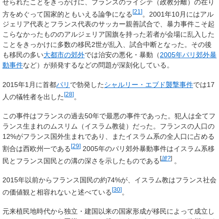
せられたことをきっかけに、フランスのライシテ（政教分離）の在り
[
21
]
方をめぐって国家的ともいえる論争になる
。2001年10月にはアル
ジェリア代表とフランス代表のサッカー親善試合で、暴力事件こそ起
こらなかったもののアルジェリア国旗を持った若者が会場に乱入した
ことをきっかけに多数の移民2世が乱入、試合中断となった。その後
も移民の多い
大都市の郊外
では治安の悪化・暴動（
2005年パリ郊外暴
動事件
など）が頻発するなどの問題が深刻化している。
2015年1月に首都
パリ
で勃発した
シャルリー・エブド襲撃事件
では17
[
28
]
人の犠牲者を出した
。
この事件はフランスの過去50年で最悪の事件であった。犯人は全てフ
ランス生まれのムスリム（イスラム教徒）だった。フランスの人口の
12%がフランス国外生まれであり、またイスラム系の全人口に占める
[
29
]
割合は西欧州一である
2005年のパリ郊外暴動事件はイスラム系移
[
誰?
]
民とフランス国民との溝の深さを示したものである
。
2015年以前からフランス国民の約74%が、イスラム教はフランス社会
[
30
]
の価値観と相容れないと述べている
。
元来植民地時代から独立・建国以来の国家形成が移民によって成立し