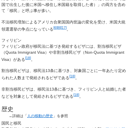
国で出生した後に米国へ移住し米国籍を取得した者）」の両方を含め
て「移民」と呼ぶ事が多い。
不法移民増加によるアメリカ合衆国国内世論の変化を受け、米国大統
[
6
]
[
8
]
[
17
]
領選選挙の争点になっている
。
フィリピン
フィリピン政府が移民法に基づき発給するビザには、割当移民ビザ
（
Quota Immigrant Visa
）や非割当移民ビザ（
Non-Quota Immigrant
[
18
]
Visa
）がある
。
割当移民ビザは、移民法13条に基づき、対象国ごとに一年あたり定め
[
18
]
られた人数まで発給されるビザである
。
非割当移民ビザは、移民法13条に基づき、フィリピン人と結婚した者
[
18
]
などを対象として発給されるビザである
。
歴史
→詳細は「
人の移動の歴史
」を参照
国民と移民