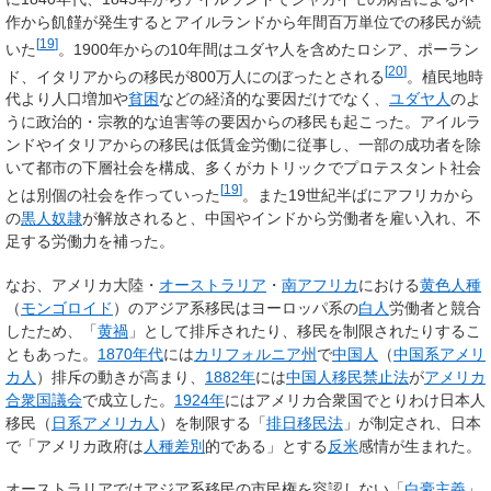
作から飢饉が発生するとアイルランドから年間百万単位での移民が続
[
19
]
いた
。1900年からの10年間はユダヤ人を含めたロシア、ポーラン
[
20
]
ド、イタリアからの移民が800万人にのぼったとされる
。植民地時
代より人口増加や
貧困
などの経済的な要因だけでなく、
ユダヤ人
のよ
うに政治的・宗教的な迫害等の要因からの移民も起こった。アイルラ
ンドやイタリアからの移民は低賃金労働に従事し、一部の成功者を除
いて都市の下層社会を構成、多くがカトリックでプロテスタント社会
[
19
]
とは別個の社会を作っていった
。また19世紀半ばにアフリカから
の
黒人奴隷
が解放されると、中国やインドから労働者を雇い入れ、不
足する労働力を補った。
なお、アメリカ大陸・
オーストラリア
・
南アフリカ
における
黄色人種
（
モンゴロイド
）のアジア系移民はヨーロッパ系の
白人
労働者と競合
したため、「
黄禍
」として排斥されたり、移民を制限されたりするこ
ともあった。
1870年代
には
カリフォルニア州
で
中国人
（
中国系アメリ
カ人
）排斥の動きが高まり、
1882年
には
中国人移民禁止法
が
アメリカ
合衆国議会
で成立した。
1924年
にはアメリカ合衆国でとりわけ日本人
移民（
日系アメリカ人
）を制限する「
排日移民法
」が制定され、日本
で「アメリカ政府は
人種差別
的である」とする
反米
感情が生まれた。
オーストラリアではアジア系移民の市民権を容認しない「
白豪主義
」