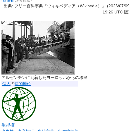
(
移住者
から転送)
出典: フリー百科事典『ウィキペディア（Wikipedia）』 (2026/07/09
19:26 UTC 版)
アルゼンチンに到着したヨーロッパからの移民
個人
の
法的地位
生得権