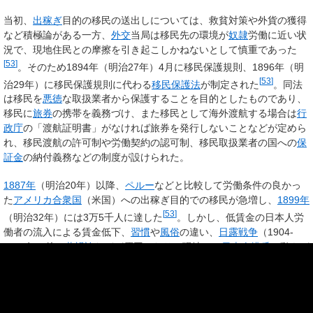
当初、
出稼ぎ
目的の移民の送出しについては、救貧対策や外貨の獲得
など積極論がある一方、
外交
当局は移民先の環境が
奴隷
労働に近い状
況で、現地住民との摩擦を引き起こしかねないとして慎重であった
[
53
]
。そのため1894年（明治27年）4月に移民保護規則、1896年（明
[
53
]
治29年）に移民保護規則に代わる
移民保護法
が制定された
。同法
は移民を
悪徳
な取扱業者から保護することを目的としたものであり、
移民に
旅券
の携帯を義務づけ、また移民として海外渡航する場合は
行
政庁
の「渡航証明書」がなければ旅券を発行しないことなどが定めら
れ、移民渡航の許可制や労働契約の認可制、移民取扱業者の国への
保
証金
の納付義務などの制度が設けられた。
1887年
（明治20年）以降、
ペルー
などと比較して労働条件の良かっ
た
アメリカ合衆国
（米国）への出稼ぎ目的での移民が急増し、
1899年
[
53
]
（明治32年）には3万5千人に達した
。しかし、低賃金の日本人労
働者の流入による賃金低下、
習慣
や
風俗
の違い、
日露戦争
（1904-
1905年）後の
黄禍論
などが原因となり、現地では
日本人排斥
の動きが
[
53
]
強まった
。
日本政府
は
1900年
（明治33年）2月に米国および
カナダ
への移民を禁
止したが、日露戦争後にはハワイ、カナダ、
メキシコ
からの転航者が