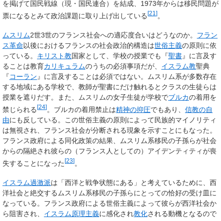
を掲げて国民戦線（現・国民連合）を結成、1973年からは移民問題が
[
21
]
票になるとみて政治課題に取り上げ出している
。
ムスリム
2世3世のフランス社会への適応度合いはどうなのか。
フラン
ス革命
以後におけるフランスの社会政治的構造は
世俗主義
の原則に依
っている。
キリスト教
国家として、学校の授業でも『
聖書
』に言及す
ることは教育
カリキュラム
のうちの必須事項だが、
イスラム教
聖典
『
コーラン
』に言及することは必須ではない。ムスリム系が多数存在
する地域にある学校で、教師が聖書にだけ触れるとクラスの生徒らは
授業を遮りだす。また、ムスリムの女子生徒が学校で
ブルカ
の着用を
[
24
]
禁じられる
。ブルカの着用禁止は
精神の抑圧
でもあり、
信教の自
由
にも反している。この世俗主義の原則によって民族的マイノリティ
は無視され、フランス社会が分断される現象を示すことにもなった。
フランス政府による同化政策の結果、ムスリム系移民の子孫らが社会
からの隔絶され彼らの（フランス人としての）アイデンティティが喪
[
23
]
失することになった
。
イスラム過激派
は「西洋と戦争状態にある」と考えているために、西
洋社会と絶交するムスリム系移民の子孫らにとっての恰好の受け皿に
なっている。フランス政府による世俗主義によって彼らが西洋社会か
ら阻害され、
イスラム原理主義
に感化され
教化
される動機となるので