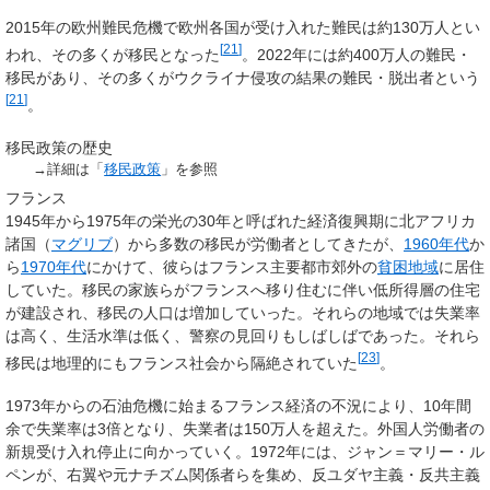
2015年の欧州難民危機で欧州各国が受け入れた難民は約130万人とい
[
21
]
われ、その多くが移民となった
。2022年には約400万人の難民・
移民があり、その多くがウクライナ侵攻の結果の難民・脱出者という
[
21
]
。
移民政策の歴史
→詳細は「
移民政策
」を参照
フランス
1945年から1975年の栄光の30年と呼ばれた経済復興期に北アフリカ
諸国（
マグリブ
）から多数の移民が労働者としてきたが、
1960年代
か
ら
1970年代
にかけて、彼らはフランス主要都市郊外の
貧困地域
に居住
していた。移民の家族らがフランスへ移り住むに伴い低所得層の住宅
が建設され、移民の人口は増加していった。それらの地域では失業率
は高く、生活水準は低く、警察の見回りもしばしばであった。それら
[
23
]
移民は地理的にもフランス社会から隔絶されていた
。
1973年からの石油危機に始まるフランス経済の不況により、10年間
余で失業率は3倍となり、失業者は150万人を超えた。外国人労働者の
新規受け入れ停止に向かっていく。1972年には、ジャン＝マリー・ル
ペンが、右翼や元ナチズム関係者らを集め、反ユダヤ主義・反共主義