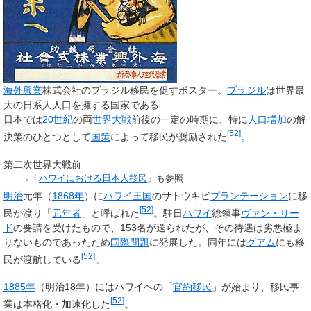
海外興業
株式会社のブラジル移民を促すポスター。
ブラジル
は世界最
大の日系人人口を擁する国家である
日本では
20世紀
の両
世界大戦
前後の一定の時期に、特に
人口増加
の解
[
52
]
決策のひとつとして
国策
によって移民が奨励された
。
第二次世界大戦前
→「
ハワイにおける日本人移民
」も参照
明治
元年（
1868年
）に
ハワイ王国
のサトウキビ
プランテーション
に移
[
52
]
民が渡り「
元年者
」と呼ばれた
。駐日
ハワイ
総領事
ヴァン・リー
ド
の要請を受けたもので、153名が送られたが、その待遇は劣悪極ま
りないものであったため
国際問題
に発展した。同年には
グアム
にも移
[
52
]
民が渡航している
。
1885年
（明治18年）にはハワイへの「
官約移民
」が始まり、移民事
[
52
]
業は本格化・加速化した
。