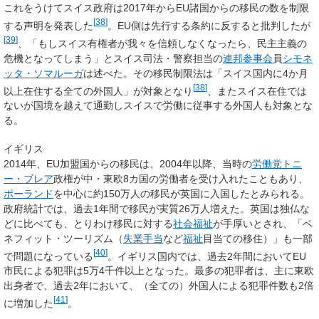
これをうけてスイス政府は2017年からEU諸国からの移民の数を制限
[
38
]
する声明を発表した
。EU側は先行する条約に反すると批判したが
[
39
]
、「もしスイス有権者が我々を信頼しなくなったら、民主主義の
危機となってしまう」とスイス司法・警察担当の
連邦参事会
員
シモネ
ッタ・ソマルーガ
は述べた。その移民制限法は「スイス国内に4か月
[
38
]
以上在住する全ての外国人」が対象となり
、またスイス在住では
ないが国境を越えて通勤しスイスで労働に従事する外国人も対象とな
る。
イギリス
2014年、EU加盟国からの移民は、2004年以降、当時の
労働党
トニ
ー・ブレア
政権が中・東欧8カ国の労働者を受け入れたこともあり、
ポーランド
を中心に約150万人の移民が英国に入国したとみられる。
政府統計では、過去1年間で移民が実質26万人増えた。英国は独仏な
どに比べても、とりわけ移民に対する
社会福祉
が手厚いとされ、「ベ
ネフィット・ツーリズム（
失業手当
など
福祉
目当ての移住）」も一部
[
40
]
で問題になっている
。イギリス国内では、過去2年間においてEU
市民による犯罪は5万4千件以上となった。最多の犯罪者は、主に東欧
出身者で、過去2年において、（全ての）外国人による犯罪件数も2倍
[
41
]
に増加した
。