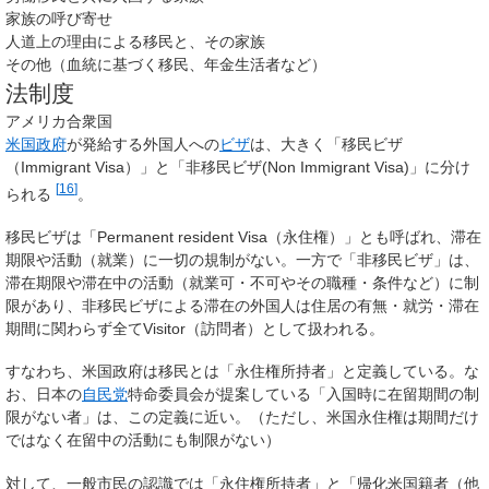
家族の呼び寄せ
人道上の理由による移民と、その家族
その他（血統に基づく移民、年金生活者など）
法制度
アメリカ合衆国
米国政府
が発給する外国人への
ビザ
は、大きく「移民ビザ
（Immigrant Visa）」と「非移民ビザ(Non Immigrant Visa)」に分け
[
16
]
られる
。
移民ビザは「
Permanent resident Visa
（永住権）」とも呼ばれ、滞在
期限や活動（就業）に一切の規制がない。一方で「非移民ビザ」は、
滞在期限や滞在中の活動（就業可・不可やその職種・条件など）に制
限があり、非移民ビザによる滞在の外国人は住居の有無・就労・滞在
期間に関わらず全て
Visitor
（訪問者）として扱われる。
すなわち、米国政府は移民とは「永住権所持者」と定義している。な
お、日本の
自民党
特命委員会が提案している「入国時に在留期間の制
限がない者」は、この定義に近い。（ただし、米国永住権は期間だけ
ではなく在留中の活動にも制限がない）
対して、一般市民の認識では「永住権所持者」と「帰化米国籍者（他