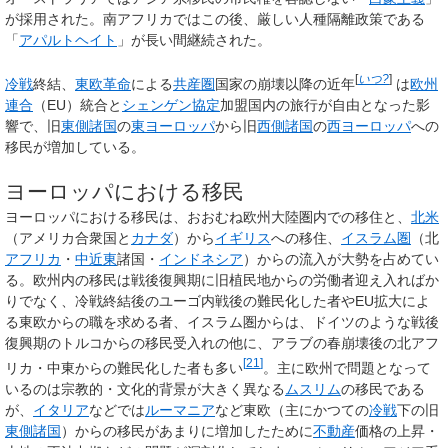
が採用された。南アフリカではこの後、厳しい人種隔離政策である
「
アパルトヘイト
」が長い間継続された。
[
いつ?
]
冷戦
終結、
東欧革命
による
共産圏
国家の崩壊以降の近年
は
欧州
連合
（EU）統合と
シェンゲン協定
加盟国内の旅行が自由となった影
響で、旧
東側諸国
の
東ヨーロッパ
から旧
西側諸国
の
西ヨーロッパ
への
移民が増加している。
ヨーロッパにおける移民
ヨーロッパにおける移民は、おおむね欧州大陸圏内での移住と、
北米
（アメリカ合衆国と
カナダ
）から
イギリス
への移住、
イスラム圏
（北
アフリカ
・
中近東
諸国・
インドネシア
）からの流入が大勢を占めてい
る。欧州内の移民は戦後復興期に旧植民地からの労働者迎え入ればか
りでなく、冷戦終結後のユーゴ内戦後の難民化した者やEU拡大によ
る東欧からの職を求める者、イスラム圏からは、ドイツのような戦後
復興期のトルコからの移民受入れの他に、アラブの春崩壊後の北アフ
[
21
]
リカ・中東からの難民化した者も多い
。主に欧州で問題となって
いるのは宗教的・文化的背景が大きく異なる
ムスリム
の移民である
が、
イタリア
などでは
ルーマニア
など東欧（主にかつての
冷戦
下の旧
東側諸国
）からの移民があまりに増加したために
不動産
価格の上昇・