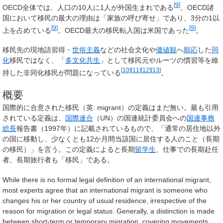
[
9
]
OECD全体では、人口の10人に1人が外国生まれである
。OECD諸
国において移民の最大の理由は「家族の呼び寄せ」であり、3分の1以
[
9
]
[
9
]
上を占めている
。OECD最大の移民転入国は米国であった
。
移民先の現地語習得・
世俗主義
などの社会文化や
価値観
へ
順応
した
同
化
移民ではなく、「
多文化共生
」として移民元やルーツの慣習等を維
[
10
]
[
11
]
[
12
]
[
13
]
持した
非同化移民
が問題になっている
。
概要
国際的に合意された移民（
英
:
migrant
）の定義はまだ無い。最も引用
されている定義は、
国際連合
（UN）の国連統計委員会への
国連事務
総長
報告書（1997年）に記載されているもので、「通常の居住地以外
の国に移動し、少なくとも
12か月間
当該国に居住する人のこと（長期
の移民）」を言う。この定義によると長期
留学生
、仕事での長期赴任
者、長期旅行者も「移民」である。
While there is no formal legal definition of an international migrant,
most experts agree that an international migrant is someone who
changes his or her country of usual residence, irrespective of the
reason for migration or legal status. Generally, a distinction is made
between short-term or temporary migration, covering movements