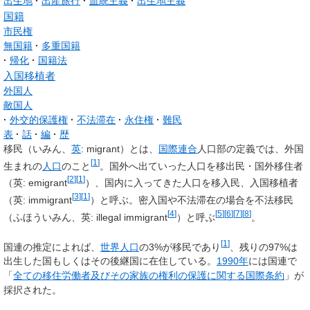
出生地
出産旅行
血統主義
出生地主義
国籍
市民権
無国籍
多重国籍
帰化
国籍法
入国移植者
外国人
敵国人
外交的保護権
不法滞在
永住権
難民
表
話
編
歴
移民
（いみん、
英
:
migrant
）とは、
国際連合
人口部の定義では、外国
[
1
]
生まれの
人口
のこと
。国外へ出ていった人口を
移出民
・
国外移住者
[
2
]
[
1
]
（
英
:
emigrant
）、国内に入ってきた人口を
移入民
、
入国移植者
[
3
]
[
1
]
（
英
:
immigrant
）と呼ぶ。密入国や不法滞在の場合を
不法移民
[
4
]
[
5
]
[
6
]
[
7
]
[
8
]
（ふほういみん、
英
:
illegal immigrant
）と呼ぶ
。
[
1
]
国連の推定によれば、
世界人口
の3%が移民であり
、残りの97%は
出生した国もしくはその後継国に在住している。
1990年
には国連で
「
全ての移住労働者及びその家族の権利の保護に関する国際条約
」が
採択された。