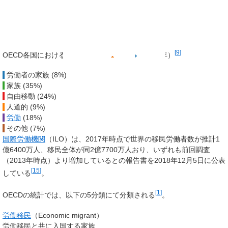
[
9
]
OECD各国における永住入国移植者の分類（2021年）
労働者の家族 (8%)
家族 (35%)
自由移動 (24%)
人道的 (9%)
労働
(18%)
その他 (7%)
国際労働機関
（ILO）は、2017年時点で世界の移民労働者数が推計1
億6400万人、移民全体が同2億7700万人おり、いずれも前回調査
（2013年時点）より増加しているとの報告書を2018年12月5日に公表
[
15
]
している
。
[
1
]
OECDの統計では、以下の5分類にて分類される
。
労働移民
（Economic migrant）
労働移民と共に入国する家族