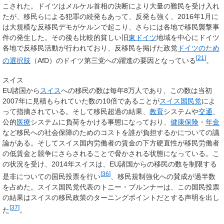
こされた。ドイツはメルケル首相の決断により大量の難民を受け入れ
たが、移民らによる犯罪の続発もあって、反発も強く、2016年1月に
は大規模な反移民デモがケルンで起こり、さらには各地で移民襲撃事
件の発生した。その後も比較的貧しい旧
東ドイツ
地域を中心にドイツ
各地で反移民活動が行われており、反移民を掲げた政党
ドイツのため
[
21
]
の選択肢
（AfD）のドイツ第三党への躍進の要因となっている
。
スイス
EU諸国から
スイス
への移民の数は毎年8万人であり、この数は当初
2007年に見積もられていた数の10倍であることが
スイス国民党
によ
って指摘されている。そして移民超過の結果、
教育
システムや
交通
、
公的
医療
システムに負荷をかける事態になっており、
健康保険
・
年金
など移民への社会保障のためのコストを誰が負担するかについての議
論がある。そしてスイス国内労働者の賃金の下方硬直性が移民労働者
の低賃金と競争にさらされることで脅かされる状態になっている。こ
の状況を受け、2014年スイスは、EU諸国からの移民の数を制限する
[
36
]
是非についての国民投票を行い
、移民規制強化への賛成が過半数
を占めた。スイス国民党代表のトニー・ブルンナーは、この国民投票
の結果はスイスの移民政策のターニングポイントだとする声明を出し
[
37
]
た
。