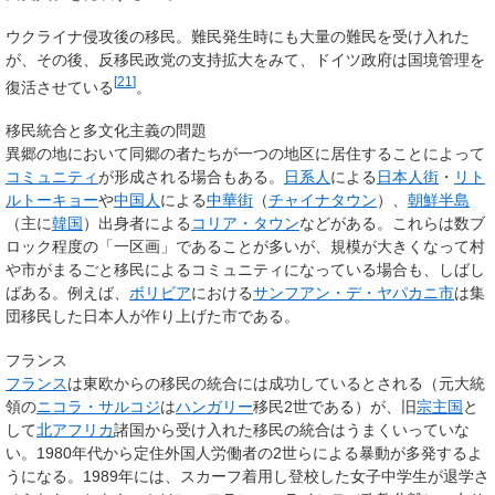
ウクライナ侵攻後の移民。難民発生時にも大量の難民を受け入れた
が、その後、反移民政党の支持拡大をみて、ドイツ政府は国境管理を
[
21
]
復活させている
。
移民統合と多文化主義の問題
異郷の地において同郷の者たちが一つの地区に居住することによって
コミュニティ
が形成される場合もある。
日系人
による
日本人街
・
リト
ルトーキョー
や
中国人
による
中華街
（
チャイナタウン
）、
朝鮮半島
（主に
韓国
）出身者による
コリア・タウン
などがある。これらは数ブ
ロック程度の「一区画」であることが多いが、規模が大きくなって村
や市がまるごと移民によるコミュニティになっている場合も、しばし
ばある。例えば、
ボリビア
における
サンフアン・デ・ヤパカニ市
は集
団移民した日本人が作り上げた市である。
フランス
フランス
は東欧からの移民の統合には成功しているとされる（元大統
領の
ニコラ・サルコジ
は
ハンガリー
移民2世である）が、旧
宗主国
と
して
北アフリカ
諸国から受け入れた移民の統合はうまくいっていな
い。1980年代から定住外国人労働者の2世らによる暴動が多発するよ
うになる。1989年には、スカーフ着用し登校した女子中学生が退学さ