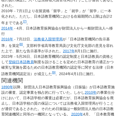
校の質の保証については法務省入国管理局が行うことが適切であると
された。
2010年 - 7月1日より在留資格「留学」と「就学」が「留学」に一本
化された。ただし、日本語教育機関における在籍期間の上限は合計2
[
7
]
年までである
。
2014年
- 4月、日本語教育振興協会が財団法人から一般財団法人へ移
行
2016年
- 7月22日、
法務省
入国管理局
が「日本語教育機関の告示基
[
8
]
準」を策定
。文部科学省高等教育局及び文化庁文化部の意見を容れ
た上で、新たな告示基準が示された。
2017年
8月1日に施行。
2023年 - 5月26日、日本語教育機関の認定制度と日本語教員の資格と
して
登録日本語教員
制度を設けることを定めた日本語教育の適正かつ
確実な実施を図るための日本語教育機関の認定等に関する法律（日本
[
9
]
語教育機関認定法）が成立した
。2024年4月1日に施行。
関連機関
1890年
以降、財団法人日本語教育振興協会（日振協）が日本語教育施
設の審査、認定事業を独占的に行っていた。しかし
2010年
の事業仕分
けにおいて、日本語学校の審査は必要だが、日本語教育振興協会を廃
止し、日本語学校の質の保証については法務省入国管理局が行うこと
が適切であるとされた。そのため日振協は一般財団法人他の日本語教
育関連機関と同等の一機関となっている。
2020年
4月、「日本教育機