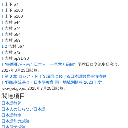
↑
山下 p7
↑
山下 p103
↑
山下 p100
↑
吉村 p44
↑
吉村 p74
↑
吉村 p54
↑
吉村 p59
1
2
吉村 p67
↑
吉村 p72
↑
吉村 pp91-93
↑
“
魯西亜から来た日本人 ―善六と函館
”.
函館日ロ交流史研究会.
2017年3月23日閲覧。
↑
第 3 章 ロシア・ＮＩＳ諸国における日本語教育事情概観
↑
“
国際交流基金 - 日本語教育 国・地域別情報 2023年度
”.
www.jpf.go.jp
.
2025年7月25日閲覧。
関連項目
日本語教師
日本人の知らない日本語
日本語教室
日本語能力試験
日本留学試験