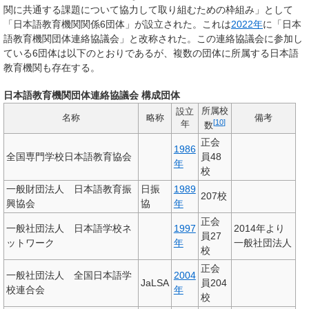
関に共通する課題について協力して取り組むための枠組み」として
「日本語教育機関関係6団体」が設立された。これは
2022年
に「日本
語教育機関団体連絡協議会」と改称された。この連絡協議会に参加し
ている6団体は以下のとおりであるが、複数の団体に所属する日本語
教育機関も存在する。
日本語教育機関団体連絡協議会 構成団体
所属校
設立
名称
略称
備考
[
10
]
年
数
正会
1986
全国専門学校日本語教育協会
員48
年
校
一般財団法人 日本語教育振
日振
1989
207校
興協会
協
年
正会
一般社団法人 日本語学校ネ
1997
2014年より
員27
ットワーク
年
一般社団法人
校
正会
一般社団法人 全国日本語学
2004
JaLSA
員204
校連合会
年
校