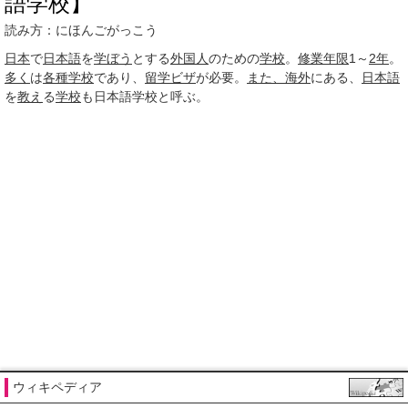
語学校】
読み方：にほんごがっこう
日本
で
日本語
を
学ぼう
とする
外国人
のための
学校
。
修業年限
1～
2年
。
多く
は
各種学校
であり、
留学ビザ
が必要。
また、
海外
にある、
日本語
を
教え
る
学校
も日本語学校と呼ぶ。
ウィキペディア