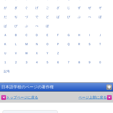
が
ぎ
ぐ
げ
ご
ざ
じ
ず
ぜ
ぞ
だ
ぢ
づ
で
ど
ば
び
ぶ
べ
ぼ
ぱ
ぴ
ぷ
ぺ
ぽ
Ａ
Ｂ
Ｃ
Ｄ
Ｅ
Ｆ
Ｇ
Ｈ
Ｉ
Ｊ
Ｋ
Ｌ
Ｍ
Ｎ
Ｏ
Ｐ
Ｑ
Ｒ
Ｓ
Ｔ
Ｕ
Ｖ
Ｗ
Ｘ
Ｙ
Ｚ
１
２
３
４
５
６
７
８
９
０
記号
日本語学校のページの著作権
トップページに戻る
ページ上部に戻る