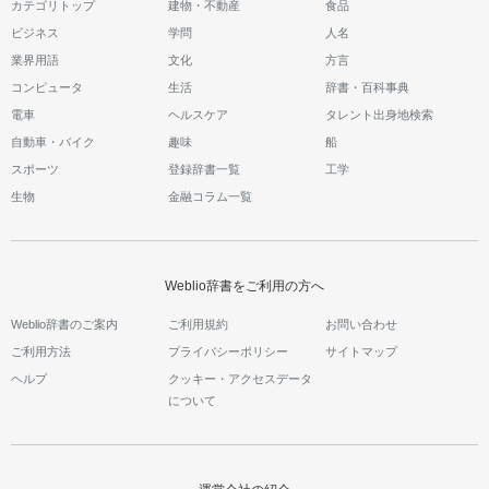
カテゴリトップ
建物・不動産
食品
ビジネス
学問
人名
業界用語
文化
方言
コンピュータ
生活
辞書・百科事典
電車
ヘルスケア
タレント出身地検索
自動車・バイク
趣味
船
スポーツ
登録辞書一覧
工学
生物
金融コラム一覧
Weblio辞書をご利用の方へ
Weblio辞書のご案内
ご利用規約
お問い合わせ
ご利用方法
プライバシーポリシー
サイトマップ
ヘルプ
クッキー・アクセスデータ
について