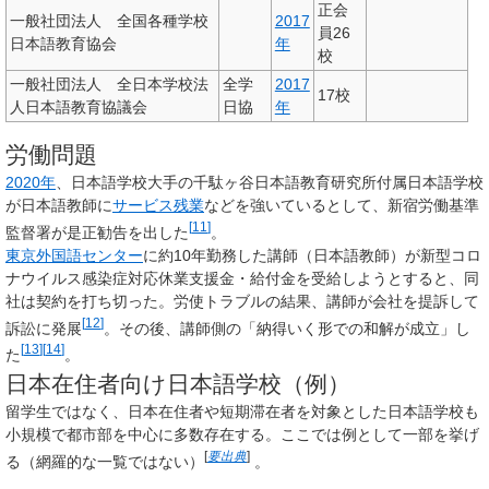
正会
一般社団法人 全国各種学校
2017
員26
日本語教育協会
年
校
一般社団法人 全日本学校法
全学
2017
17校
人日本語教育協議会
日協
年
労働問題
2020年
、日本語学校大手の千駄ヶ谷日本語教育研究所付属日本語学校
が日本語教師に
サービス残業
などを強いているとして、新宿労働基準
[
11
]
監督署が是正勧告を出した
。
東京外国語センター
に約10年勤務した講師（日本語教師）が新型コロ
ナウイルス感染症対応休業支援金・給付金を受給しようとすると、同
社は契約を打ち切った。労使トラブルの結果、講師が会社を提訴して
[
12
]
訴訟に発展
。その後、講師側の「納得いく形での和解が成立」し
[
13
]
[
14
]
た
。
日本在住者向け日本語学校（例）
留学生ではなく、日本在住者や短期滞在者を対象とした日本語学校も
小規模で都市部を中心に多数存在する。ここでは例として一部を挙げ
[
要出典
]
る（網羅的な一覧ではない）
。