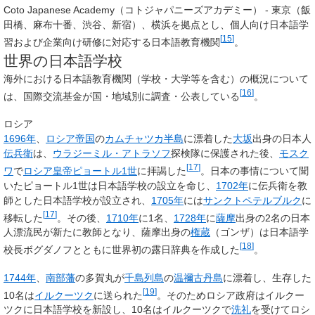
Coto Japanese Academy
（コトジャパニーズアカデミー） - 東京（飯
田橋、麻布十番、渋谷、新宿）、横浜を拠点とし、個人向け日本語学
[
15
]
習および企業向け研修に対応する日本語教育機関
。
世界の日本語学校
海外における日本語教育機関（学校・大学等を含む）の概況について
[
16
]
は、国際交流基金が国・地域別に調査・公表している
。
ロシア
1696年
、
ロシア帝国
の
カムチャツカ半島
に漂着した
大坂
出身の日本人
伝兵衛
は、
ウラジーミル・アトラソフ
探検隊に保護された後、
モスク
[
17
]
ワ
で
ロシア皇帝
ピョートル1世
に拝謁した
。日本の事情について聞
いたピョートル1世は日本語学校の設立を命じ、
1702年
に伝兵衛を教
師とした日本語学校が設立され、
1705年
には
サンクトペテルブルク
に
[
17
]
移転した
。その後、
1710年
に1名、
1728年
に
薩摩
出身の2名の日本
人漂流民が新たに教師となり、薩摩出身の
権蔵
（ゴンザ）は日本語学
[
18
]
校長ボグダノフとともに世界初の露日辞典を作成した
。
1744年
、
南部藩
の多賀丸が
千島列島
の
温禰古丹島
に漂着し、生存した
[
19
]
10名は
イルクーツク
に送られた
。そのためロシア政府はイルクー
ツクに日本語学校を新設し、10名はイルクーツクで
洗礼
を受けてロシ