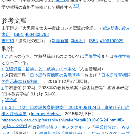
[
32
]
学や就職の資格予備校として機能する
。
参考文献
山下恒夫『大黒屋光太夫―帝政ロシア漂流の物語』（
岩波新書
,
岩波
書店
）
ISBN
4004308798
吉村昭
『漂流記の魅力』（
新潮新書
,
新潮社
）
ISBN
4106100029
脚注
↑
これらのうち、学校登録のものについては
専修学校
または
各種学校
となっている。
↑
在留資格「留学」と「就学」の一本化
（入国管理局）
↑
入国管理局「
日本語教育機関の告示基準
」および「
日本語教育機関
の告示基準解釈指針
」。2016年12月27日閲覧。
↑
中村恵佑
(2024).
“2023年の教育改革案・調査報告等”.
教育学研究
(日本教育学会)
91
(1): 51-66.
[
要出典
]
↑
↑
B-38
: （財）日本語教育振興協会 2010年05月24日 - 事業仕分け詳
細と評価結果
（
Internet Archive
、2015年2月5日） -
https://www.cao.go.jp/sasshin/shiwake/detail/2010-05-24.html#B-
[
リンク切れ
]
38l
行政刷新会議ワーキンググループ「事業仕分け」 ＷＧ
－Ｂ
（議事録）、
行政刷新会議「事業仕分け」. ワーキンググループ