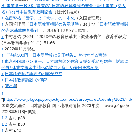
B. 事業番号 B-38. (事業名) 日本語教育機関の審査・証明事業. (法人
名) (財)日本語教育振興協会
（仕分け結果）
↑
在留資格「留学」と「就学」の一本化
（入国管理局）
↑
入国管理局「
日本語教育機関の告示基準
」および「
日本語教育機関
の告示基準解釈指針
」。2016年12月27日閲覧。
↑
中村恵佑
(2024).
“2023年の教育改革案・調査報告等”.
教育学研究
(日本教育学会)
91
(1): 51-66.
↑
2022年11月現在
↑
「時給300円」日本語学校に是正勧告…ヤバすぎる実態
↑
東京外国語センター、日本語教師の休業支援金受給を妨害し訴訟に
発展! 休業支援金申請への協力と雇止め撤回を求める
↑
日本語教師の訴訟の和解が成立
↑
日本語教師訴訟で和解!
[
要出典
]
↑
↑
“[
https://www.jpf.go.jp/j/project/japanese/survey/area/country/2023/in
国際交流基金 - 日本語教育 国・地域別情報 2023年度]”.
www.jpf.go.jp
.
2026年5月6日閲覧。
1
2
吉村 p38
1
2
吉村 p39
↑
吉村 p40