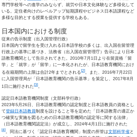
専門学校等への進学のみならず、就労や日本文化体験など多様化して
いる。定住者向けのレベルアップ短期課程やビジネス日本語課程など
多様な目的とする授業を提供する学校もある。
日本国内における制度
従来の告示制度（出入国管理行政）
日本国内で留学生を受け入れる日本語学校の多くは、出入国在留管理
行政上の基準に基づき、法務省（出入国在留管理庁）告示により日本
語教育機関として告示されてきた。2010年7月1日より在留資格「留
学」と「就学」が「留学」に一本化されたが、日本語教育機関におけ
[
2
]
る在籍期間の上限は合計2年までとされる
。また、2016年7月22日
に入国管理局が「日本語教育機関の告示基準」を策定し、2017年8月
[
3
]
1日に施行された
。
認定日本語教育機関制度（文部科学行政）
2023年5月26日、日本語教育機関の認定制度と日本語教員の資格とし
て
登録日本語教員
制度を設けること等を定めた「日本語教育の適正か
つ確実な実施を図るための日本語教育機関の認定等に関する法律」
（日本語教育機関認定法）が成立し、2024年4月1日に施行された
[
4
]
。同法に基づく「認定日本語教育機関」制度の所管は
文部科学省
と