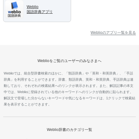
Weblio
国語辞典アプリ
Weblioのアプリ一覧を見る
Weblioをご覧のユーザーのみなさまへ
Weblioでは、統合型辞書検索のほかに、「類語辞典」や「英和・和英辞典」、「手話
辞典」を利用することができます。辞書、類語辞典、英和・和英辞典、手話辞典は連
動しており、それぞれの検索結果へのリンクが表示されます。また、解説記事の本文
中では、Weblioに登録されている他のキーワードへのリンクが自動的に貼られます。
解説文で登場した分からないキーワードや気になるキーワードは、1クリックで検索結
果を表示することができます。
Weblio辞書のカテゴリ一覧