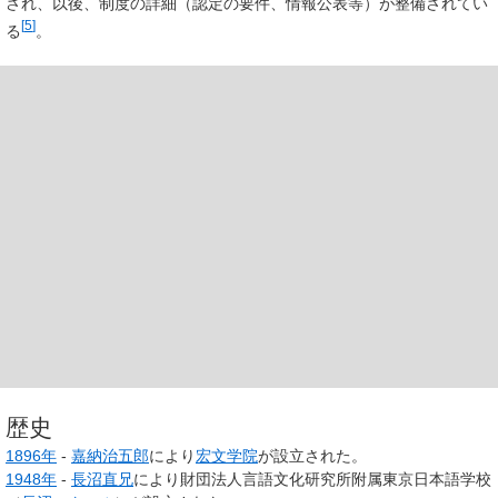
され、以後、制度の詳細（認定の要件、情報公表等）が整備されてい
[
5
]
る
。
歴史
1896年
-
嘉納治五郎
により
宏文学院
が設立された。
1948年
-
長沼直兄
により財団法人言語文化研究所附属東京日本語学校