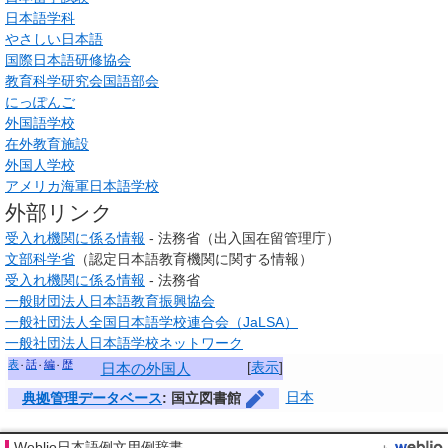
日本語学科
やさしい日本語
国際日本語研修協会
教育科学研究会国語部会
にっぽんご
外国語学校
在外教育施設
外国人学校
アメリカ海軍日本語学校
外部リンク
受入れ機関に係る情報
- 法務省（出入国在留管理庁）
文部科学省
（認定日本語教育機関に関する情報）
受入れ機関に係る情報
- 法務省
一般財団法人日本語教育振興協会
一般社団法人全国日本語学校連合会（JaLSA）
一般社団法人日本語学校ネットワーク
表
話
編
歴
[
表示
]
日本の外国人
日本
典拠管理データベース
: 国立図書館
Weblio日本語例文用例辞書