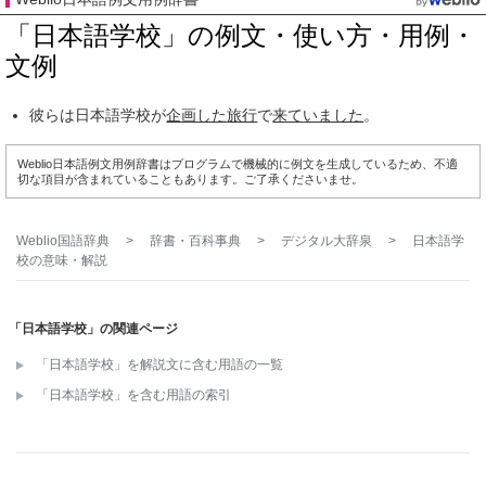
「日本語学校」の例文・使い方・用例・
文例
彼らは日本語学校が
企画した
旅行
で
来て
いました
。
Weblio日本語例文用例辞書はプログラムで機械的に例文を生成しているため、不適
切な項目が含まれていることもあります。ご了承くださいませ。
Weblio国語辞典
>
辞書・百科事典
>
デジタル大辞泉
>
日本語学
校
の意味・解説
「日本語学校」の関連ページ
「日本語学校」を解説文に含む用語の一覧
「日本語学校」を含む用語の索引