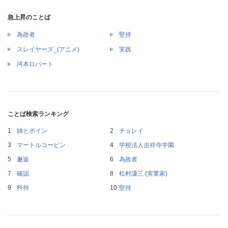
急上昇のことば
為政者
堅持
スレイヤーズ_(アニメ)
実践
河本ロバート
ことば検索ランキング
姉とボイン
チョレイ
マートルコービン
学校法人吉祥寺学園
邂逅
為政者
確認
松村謙三 (実業家)
矜持
堅持