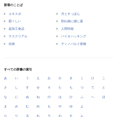
新着のことば
エキスポ
月とすっぽん
図々しい
割れ鍋に綴じ蓋
超加工食品
人間性能
テスクリアル
バイオハッキング
頭身
ディノバルド亜種
すべての辞書の索引
あ
い
う
え
お
か
き
く
け
こ
さ
し
す
せ
そ
た
ち
つ
て
と
な
に
ぬ
ね
の
は
ひ
ふ
へ
ほ
ま
み
む
め
も
や
ゆ
よ
ら
り
る
れ
ろ
わ
を
ん