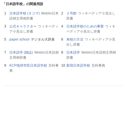
「日本語学校」の関連用語
日本語学校 (タコマ)
Weblio日本
２号館
ウィキペディア小見出し
語例文用例辞書
辞書
公式キャラクター
ウィキペディ
日本語学校のための事業
ウィキ
ア小見出し辞書
ペディア小見出し辞書
paper school
デジタル大辞泉
来校の方法
ウィキペディア小見
出し辞書
日本語学 (雑誌)
Weblio日本語例
日本語学
Weblio日本語例文用例
文用例辞書
辞書
KCP地球市民日本語学校
百科事
新宿日本語学校
百科事典
典