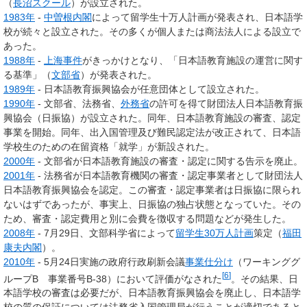
（
長沼スクール
）が設立された。
1983年
-
中曽根内閣
によって留学生十万人計画が発表され、日本語学
校が続々と設立された。その多くが個人または商法法人による設立で
あった。
1988年
-
上海事件
がきっかけとなり、「日本語教育施設の運営に関す
る基準」（
文部省
）が発表された。
1989年
- 日本語教育振興協会が任意団体として設立された。
1990年
- 文部省、法務省、
外務省
の許可を得て財団法人日本語教育振
興協会（日振協）が設立された。同年、日本語教育施設の審査、認定
事業を開始。同年、出入国管理及び難民認定法が改正されて、日本語
学校生のための在留資格「就学」が新設された。
2000年
- 文部省が日本語教育施設の審査・認定に関する告示を廃止。
2001年
- 法務省が日本語教育機関の審査・認定事業者として財団法人
日本語教育振興協会を認定。この審査・認定事業者は日振協に限られ
ないはずであったが、事実上、日振協の独占状態となっていた。その
ため、審査・認定費用と別に会費を徴収する問題などが発生した。
2008年
- 7月29日、文部科学省によって
留学生30万人計画
策定（
福田
康夫内閣
）。
2010年
- 5月24日実施の政府行政刷新会議
事業仕分け
（ワーキンググ
[
6
]
ループB 事業番号B-38）において評価がなされた
。その結果、日
本語学校の審査は必要だが、日本語教育振興協会を廃止し、日本語学