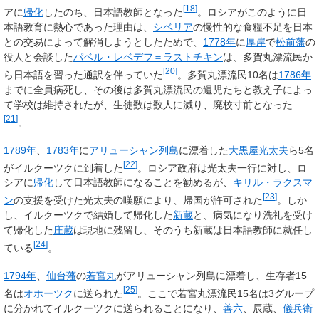
[
18
]
アに
帰化
したのち、日本語教師となった
。ロシアがこのように日
本語教育に熱心であった理由は、
シベリア
の慢性的な食糧不足を日本
との交易によって解消しようとしたためで、
1778年
に
厚岸
で
松前藩
の
役人と会談した
パベル・レベデフ＝ラストチキン
は、多賀丸漂流民か
[
20
]
ら日本語を習った通訳を伴っていた
。多賀丸漂流民10名は
1786年
までに全員病死し、その後は多賀丸漂流民の遺児たちと教え子によっ
て学校は維持されたが、生徒数は数人に減り、廃校寸前となった
[
21
]
。
1789年
、
1783年
に
アリューシャン列島
に漂着した
大黒屋光太夫
ら5名
[
22
]
がイルクーツクに到着した
。ロシア政府は光太夫一行に対し、ロ
シアに
帰化
して日本語教師になることを勧めるが、
キリル・ラクスマ
[
23
]
ン
の支援を受けた光太夫の嘆願により、帰国が許可された
。しか
し、イルクーツクで結婚して帰化した
新蔵
と、病気になり洗礼を受け
て帰化した
庄蔵
は現地に残留し、そのうち新蔵は日本語教師に就任し
[
24
]
ている
。
1794年
、
仙台藩
の
若宮丸
がアリューシャン列島に漂着し、生存者15
[
25
]
名は
オホーツク
に送られた
。ここで若宮丸漂流民15名は3グループ
に分かれてイルクーツクに送られることになり、
善六
、辰蔵、
儀兵衛