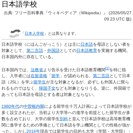
日本語学校
出典: フリー百科事典『ウィキペディア（Wikipedia）』 (2026/05/27
09:23 UTC 版)
「
日本人学校
」とは異なります。
日本語学校
（にほんごがっこう）とは主に
日本語
を母語としない者を
対象として、
第二言語
・
外国語
としての
日本語教育
を実施する機関。
日本国内外に存在している。
[
1
]
日本国内では、
法務省
より告示を受けた日本語教育機関
を特に指
し、入学者には
在留資格
「
留学
」が認められる。
第二言語
として日本
語（JSL）を学ぶ
留学生
が主な対象となるが、必ずしも外国人に限ら
れるものではなく、
帰国子女
なども対象となりうる。逆に、外国籍で
あっても日本語を母語とする者は対象とならない。
1980年代
の
中曽根内閣
による留学生十万人計画によって日本語学校が
多く設立されたが、当初より大学等への進学を前提とした留学生が多
数を占めており、大学の留学生
別科
と並んで日本語学校は高等教育機
関に進学するための準備として日本語を学ぶ機関としての性格が強か
った。しかし
2016年
現在では留学生の目的も大学（学部・大学院）・