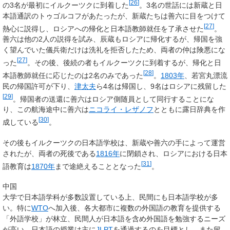
[
26
]
の3名が最初にイルクーツクに到着した
。3名の世話には新蔵と日
本語通訳のトゥゴルコフがあたったが、新蔵たちは善六に目をつけて
[
27
]
熱心に説得し、ロシアへの帰化と日本語教師就任を了承させた
。
善六は他の2人の説得を試み、辰蔵もロシアに帰化するが、帰国を強
く望んでいた儀兵衛だけは洗礼を拒否したため、両者の仲は険悪にな
[
27
]
った
。その後、後続の者もイルクーツクに到着するが、帰化と日
[
28
]
本語教師就任に応じたのは2名のみであった
。
1803年
、若宮丸漂流
民の帰国許可が下り、
津太夫
ら4名は帰国し、9名はロシアに残留した
[
29
]
。帰国者の送還に善六はロシア側随員として同行することにな
り、この航海途中に善六は
ニコライ・レザノフ
とともに露日辞典を作
[
30
]
成している
。
その後もイルクーツクの日本語学校は、新蔵や善六の手によって運営
されたが、両者の死後である
1816年
に閉鎖され、ロシアにおける日本
[
31
]
語教育は
1870年
まで途絶えることとなった
。
中国
大学で日本語学科が多数設置している上、民間にも日本語学校が多
い。特に
WTO
へ加入後、各大都市に複数の外国語の教育を提供する
「外語学校」が林立、民間人が日本語を含め外国語を勉強するニーズ
が高い。日本語の授業は主に
JLPT
を通過するのを目標とし、また留