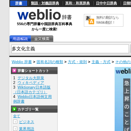
辞書
類語・対義語辞典
英和・和英辞典
日中中日辞典
日韓
無料の翻訳なら
Weblio翻訳！
556の専門辞書や国語辞典百科事典
から一度に検索!
Weblio 辞書
>
固有名詞の種類
>
方式・規則
>
主義・方式
>
その他の
辞書ショートカット
1
デジタル大辞泉
2
ウィキペディア
3
Wiktionary日本語版
（日本語カテゴリ）
4
Weblio日本語例文用
例辞書
カテゴリ一覧
全て
ビジネス
＋
業界用語
＋