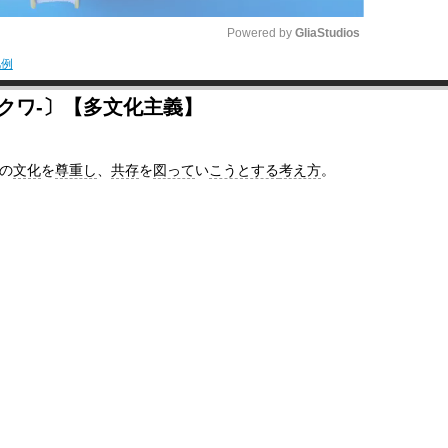
Powered by 
GliaStudios
凡例
M
クワ‐〕【多文化主義】
u
t
の
文化
を
尊重し
、
共存
を
図って
い
こうとする
考え方
。
e