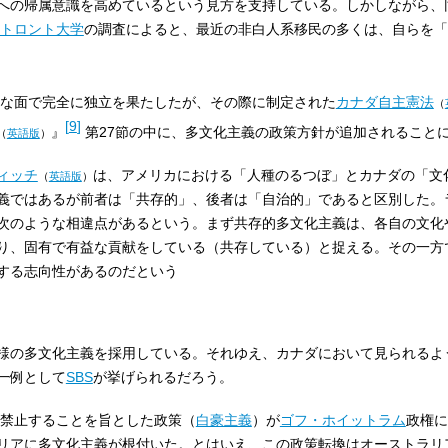
への帰属意識を高めているという見方を支持している。しかしながら、
トロント大学
の調査によると、最近の非白人系移民の多くは、自らを「
な面で完全に独立を果たしたが、その際に制定された
カナダ自主憲法
（
[
9
]
』
第27節の中に、多文化主義の政策方針が追加されること
（
英語版
）
ィッチ
は、アメリカにおける「人種のるつぼ」とカナダの「文
（
英語版
）
義ではあるが前者は「共存的」、後者は「自治的」であると区別した。
次のような相違点があるという。まず共存的多文化主義は、各自の文化
り、固有で有益な貢献をしている（共存している）と捉える。その一方
する志向性があるのだという
様の多文化主義を採用している。それゆえ、カナダにおいて見られるよ
一例として
SBS
が挙げられるだろう。
禁止することを旨とした政策（
白豪主義
）が
ゴフ・ホイットラム
政権に
リアに多文化主義が根付いた。とはいえ、この政策転換はオーストラリ