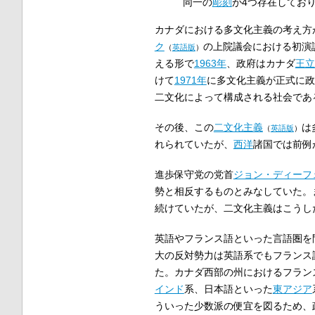
同一の
彫刻
が4つ存在してお
カナダにおける多文化主義の考え方
ク
の上院議会における初演
（
英語版
）
える形で
1963年
、政府はカナダ
王立
けて
1971年
に多文化主義が正式に政
二文化によって構成される社会であ
その後、この
二文化主義
は
（
英語版
）
れられていたが、
西洋
諸国では前例
進歩保守党の党首
ジョン・ディーフ
勢と相反するものとみなしていた。
続けていたが、二文化主義はこうし
英語やフランス語といった言語圏を
大の反対勢力は英語系でもフランス
た。カナダ西部の州におけるフラン
インド
系、日本語といった
東アジア
ういった少数派の便宜を図るため、