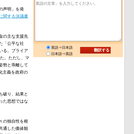
の声明」を発
に関する決議書
金の主な支援先
た「公平な社
英語⇒日本語
いる。ブライア
日本語⇒英語
た。ただし、マ
姿勢と乖離して
化主義を政府の
ち破り、結果と
った思想ではな
々の独自性を根
共通した価値観