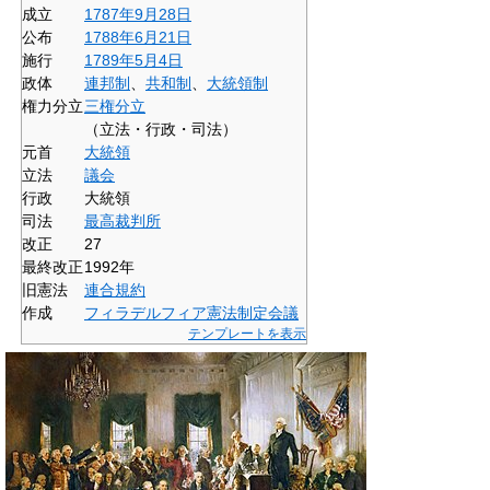
成立
1787年
9月28日
公布
1788年
6月21日
施行
1789年
5月4日
政体
連邦制
、
共和制
、
大統領制
権力分立
三権分立
（立法・行政・司法）
元首
大統領
立法
議会
行政
大統領
司法
最高裁判所
改正
27
最終改正
1992年
旧憲法
連合規約
作成
フィラデルフィア憲法制定会議
テンプレートを表示