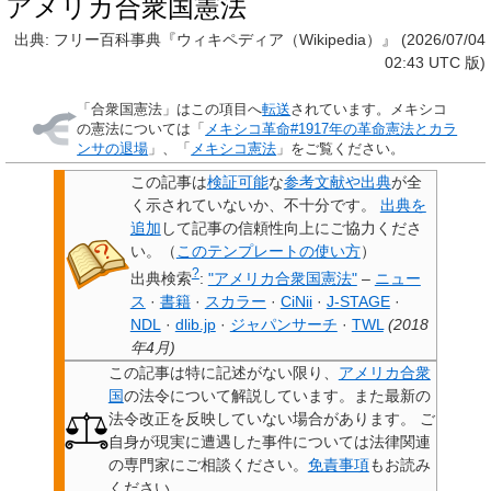
アメリカ合衆国憲法
出典: フリー百科事典『ウィキペディア（Wikipedia）』 (2026/07/04
02:43 UTC 版)
「
合衆国憲法
」はこの項目へ
転送
されています。メキシコ
の憲法については「
メキシコ革命#1917年の革命憲法とカラ
ンサの退場
」、「
メキシコ憲法
」をご覧ください。
この記事は
検証可能
な
参考文献や出典
が全
く示されていないか、不十分です。
出典を
追加
して記事の信頼性向上にご協力くださ
い。
（
このテンプレートの使い方
）
?
出典検索
:
"アメリカ合衆国憲法"
–
ニュー
ス
·
書籍
·
スカラー
·
CiNii
·
J-STAGE
·
NDL
·
dlib.jp
·
ジャパンサーチ
·
TWL
(
2018
年4月
)
この記事は特に記述がない限り、
アメリカ合衆
国
の法令について解説しています。また最新の
法令改正を反映していない場合があります。
ご
自身が現実に遭遇した事件については法律関連
の専門家にご相談ください。
免責事項
もお読み
ください。