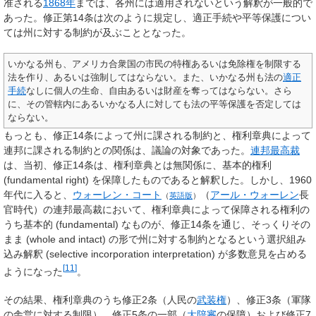
准される
1868年
までは、各州には適用されないという解釈が一般的で
あった。修正第14条は次のように規定し、適正手続や平等保護につい
ては州に対する制約が及ぶこととなった。
いかなる州も、アメリカ合衆国の市民の特権あるいは免除権を制限する
法を作り、あるいは強制してはならない。また、いかなる州も法の
適正
手続
なしに個人の生命、自由あるいは財産を奪ってはならない。さら
に、その管轄内にあるいかなる人に対しても法の平等保護を否定しては
ならない。
もっとも、修正14条によって州に課される制約と、権利章典によって
連邦に課される制約との関係は、議論の対象であった。
連邦最高裁
は、当初、修正14条は、権利章典とは無関係に、基本的権利
(fundamental right) を保障したものであると解釈した。しかし、1960
年代に入ると、
ウォーレン・コート
（
アール・ウォーレン
長
（
英語版
）
官時代）の連邦最高裁において、権利章典によって保障される権利の
うち基本的 (fundamental) なものが、修正14条を通じ、そっくりその
まま (whole and intact) の形で州に対する制約となるという選択組み
込み解釈 (selective incorporation interpretation) が多数意見を占める
[
11
]
ようになった
。
その結果、権利章典のうち修正2条（人民の
武装権
）、修正3条（軍隊
の舎営に対する制限）、修正5条の一部（
大陪審
の保障）および修正7