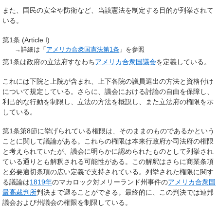
また、国民の安全や防衛など、当該憲法を制定する目的が列挙されて
いる。
第1条 (Article I)
→詳細は「
アメリカ合衆国憲法第1条
」を参照
第1条は政府の立法府すなわち
アメリカ合衆国議会
を定義している。
これには下院と上院が含まれ、上下各院の議員選出の方法と資格付け
について規定している。さらに、議会における討論の自由を保障し、
利己的な行動を制限し、立法の方法を概説し、また立法府の権限を示
している。
第1条第8節に挙げられている権限は、そのままのものであるかという
ことに関して議論がある。これらの権限は本来行政府か司法府の権限
と考えられていたが、議会に明らかに認められたものとして列挙され
ている通りとも解釈される可能性がある。この解釈はさらに商業条項
と必要適切条項の広い定義で支持されている。列挙された権限に関す
る議論は
1819年
のマカロック対メリーランド州事件の
アメリカ合衆国
最高裁判所
判決まで遡ることができる。最終的に、この判決では連邦
議会および州議会の権限を制限している。