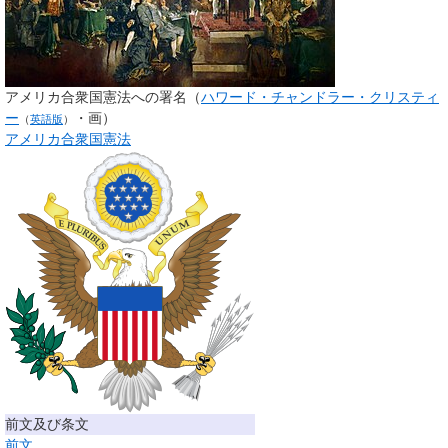
アメリカ合衆国憲法への署名（
ハワード・チャンドラー・クリスティ
ー
・画）
（
英語版
）
アメリカ合衆国憲法
前文及び条文
前文