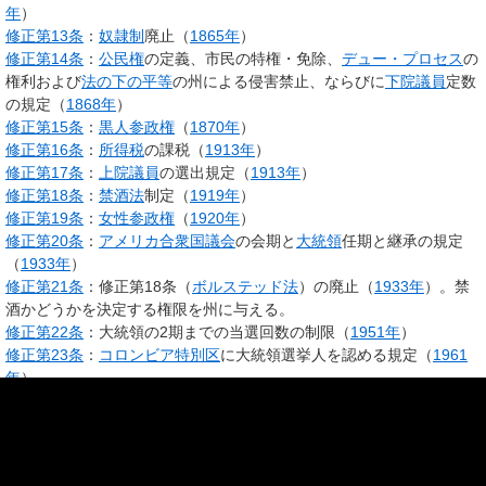
年
）
修正第13条
：
奴隷制
廃止（
1865年
）
修正第14条
：
公民権
の定義、市民の特権・免除、
デュー・プロセス
の
権利および
法の下の平等
の州による侵害禁止、ならびに
下院議員
定数
の規定（
1868年
）
修正第15条
：
黒人
参政権
（
1870年
）
修正第16条
：
所得税
の課税（
1913年
）
修正第17条
：
上院議員
の選出規定（
1913年
）
修正第18条
：
禁酒法
制定（
1919年
）
修正第19条
：
女性参政権
（
1920年
）
修正第20条
：
アメリカ合衆国議会
の会期と
大統領
任期と継承の規定
（
1933年
）
修正第21条
：修正第18条（
ボルステッド法
）の廃止（
1933年
）。禁
酒かどうかを決定する権限を州に与える。
修正第22条
：大統領の2期までの当選回数の制限（
1951年
）
修正第23条
：
コロンビア特別区
に大統領選挙人を認める規定（
1961
年
）
修正第24条
：
人頭税
など税金の支払いの有無を理由に、大統領、
合衆
国議会
などの
選挙権
を制限することの禁止（
1964年
）
修正第25条
：大統領が欠員の時の副大統領の承継規定、および副大統
領が欠員の場合にそれを埋める規定（
1967年
）