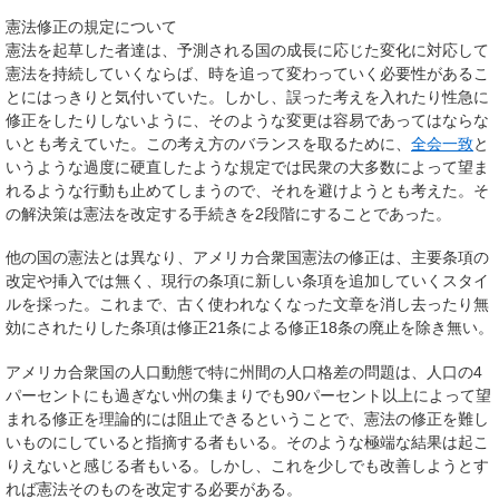
憲法修正の規定について
憲法を起草した者達は、予測される国の成長に応じた変化に対応して
憲法を持続していくならば、時を追って変わっていく必要性があるこ
とにはっきりと気付いていた。しかし、誤った考えを入れたり性急に
修正をしたりしないように、そのような変更は容易であってはならな
いとも考えていた。この考え方のバランスを取るために、
全会一致
と
いうような過度に硬直したような規定では民衆の大多数によって望ま
れるような行動も止めてしまうので、それを避けようとも考えた。そ
の解決策は憲法を改定する手続きを2段階にすることであった。
他の国の憲法とは異なり、アメリカ合衆国憲法の修正は、主要条項の
改定や挿入では無く、現行の条項に新しい条項を追加していくスタイ
ルを採った。これまで、古く使われなくなった文章を消し去ったり無
効にされたりした条項は修正21条による修正18条の廃止を除き無い。
アメリカ合衆国の人口動態で特に州間の人口格差の問題は、人口の4
パーセントにも過ぎない州の集まりでも90パーセント以上によって望
まれる修正を理論的には阻止できるということで、憲法の修正を難し
いものにしていると指摘する者もいる。そのような極端な結果は起こ
りえないと感じる者もいる。しかし、これを少しでも改善しようとす
れば憲法そのものを改定する必要がある。