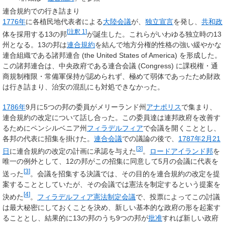
連合規約での行き詰まり
1776年
に各植民地代表者による
大陸会議
が、
独立宣言
を発し、
共和政
[
注釈 1
]
体を採用する13の邦
が誕生した。これらがいわゆる独立時の13
州となる。13の邦は
連合規約
を結んで地方分権的性格の強い緩やかな
連合組織である諸邦連合 (
the United States of America
) を形成した。
この諸邦連合は、中央政府である連合会議 (
Congress
) に課税権・通
商規制権限・常備軍保持が認められず、極めて弱体であったため財政
は行き詰まり、治安の混乱にも対処できなかった。
1786年
9月に5つの邦の委員がメリーランド州
アナポリス
で集まり、
連合規約の改定について話し合った。この委員達は連邦政府を改善す
るためにペンシルベニア州
フィラデルフィア
で会議を開くこととし、
各邦の代表に招集を掛けた。
連合会議
での議論の後で、
1787年
2月21
[
3
]
日
に連合規約の改定の計画に承認を与えた
。
ロードアイランド邦
を
唯一の例外として、12の邦がこの招集に同意して5月の会議に代表を
[
3
]
送った
。会議を招集する決議では、その目的を連合規約の改定を提
案することとしていたが、その会議では憲法を制定するという提案を
[
4
]
決めた
。
フィラデルフィア憲法制定会議
で、投票によってこの討議
は最大秘密にしておくことを決め、新しい基本的な政府の形を起案す
ることとし、結果的に13の邦のうち9つの邦が
批准
すれば新しい政府