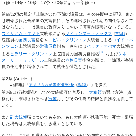
（修正14条・16条・17条・20条により一部修正）
第6節2項の規定「上院および下院の議員は、その任期中に新設、また
は増俸された合衆国の文官職に、その選出された任期の間任命されて
はならない。」は議員の政権入りにおいて何度か障害となっている。
ウィリアム・タフト
大統領による
フィランダー・ノックス
上
（
英語版
）
院議員の
国務長官
指名や、
ビル・クリントン
大統領による
ロイド・ベ
ンツェン
上院議員の
財務長官
指名、さらには
バラク・オバマ
大統領に
[
10
]
よる
ヒラリー・クリントン
上院議員の国務長官指名
および
ケネ
ス・リー・サラザール
上院議員の
内務長官
指名の際に、当該職が各議
員の任期中に増俸されていて就任が問題とされた。
第2条 (Article II)
→詳細は「
アメリカ合衆国憲法第2条
」を参照
（
英語版
）
第2条は行政機関としての大統領府に言及し、
大統領
の選出方法、資
格付け、確認されるべき
宣誓
およびその任務の権限と義務を定義して
いる。
また
副大統領
職についても定め、もし大統領が執務不能・死亡・辞職
した場合は大統領職を引き継ぐとしている。
ただし、この引き継ぎが代行であるのか任期の間続くものであるのか