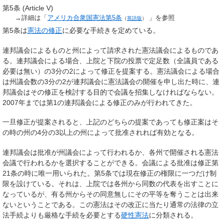
第5条 (Article V)
→詳細は「
アメリカ合衆国憲法第5条
」を参照
（
英語版
）
第5条は
憲法の修正
に必要な手続きを定めている。
連邦議会によるものと州によって請求された憲法議会によるものであ
る。連邦議会による場合、上院と下院の投票で定足数（全議員である
必要は無い）の3分の2によって修正を提案する。憲法議会による場合
は州議会数の3分の2が連邦議会に憲法議会の開催を申し出た時に、連
邦議会はその修正を検討する目的で会議を招集しなければならない。
2007年までは第1の連邦議会による修正のみが行われてきた。
一旦修正が提案されると、上記のどちらの提案であっても修正案はそ
の時の州の4分の3以上の州によって批准されれば有効となる。
連邦議会は批准が州議会によって行われるか、各州で開催される憲法
会議で行われるかを選択することができる。会議による批准は修正第
21条の時に唯一用いられた。第5条では現在修正の権限に一つだけ制
限を設けている。それは、上院では各州から同数の代表を出すことに
なっているが、有る州からその同意無しにその平等を奪うことは出来
ないということである。この憲法はその改正に当たり通常の法律の立
法手続よりも厳格な手続を必要とする
硬性憲法
に分類される。