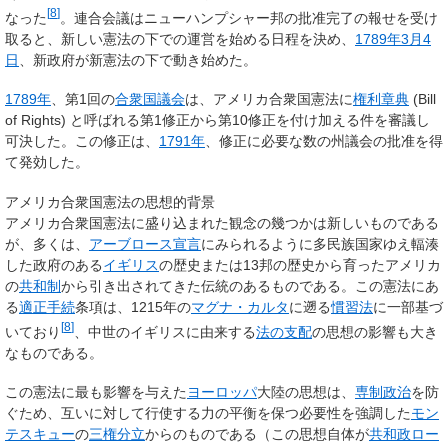
[
8
]
なった
。連合会議はニューハンプシャー邦の批准完了の報せを受け
取ると、新しい憲法の下での運営を始める日程を決め、
1789年
3月4
日
、新政府が新憲法の下で動き始めた。
1789年
、第1回の
合衆国議会
は、アメリカ合衆国憲法に
権利章典
(Bill
of Rights) と呼ばれる第1修正から第10修正を付け加える件を審議し
可決した。この修正は、
1791年
、修正に必要な数の州議会の批准を得
て発効した。
アメリカ合衆国憲法の思想的背景
アメリカ合衆国憲法に盛り込まれた観念の幾つかは新しいものである
が、多くは、
アーブロース宣言
にみられるように多民族国家ゆえ輻湊
した政府のある
イギリス
の歴史または13邦の歴史から育ったアメリカ
の
共和制
から引き出されてきた伝統のあるものである。この憲法にあ
る
適正手続
条項は、1215年の
マグナ・カルタ
に遡る
慣習法
に一部基づ
[
8
]
いており
、中世のイギリスに由来する
法の支配
の思想の影響も大き
なものである。
この憲法に最も影響を与えた
ヨーロッパ
大陸の思想は、
専制政治
を防
ぐため、互いに対して行使する力の平衡を保つ必要性を強調した
モン
テスキュー
の
三権分立
からのものである（この思想自体が
共和政ロー