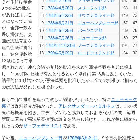
6
1788年
2月6日
マサチューセッツ邦
187
168
されるには最低
9つの邦の批准
7
1788年
4月28日
メリーランド邦
63
11
があればよいこ
8
1788年
5月23日
サウスカロライナ邦
149
73
とになっている
9
1788年
6月21日
ニューハンプシャー邦
57
47
が、全邦一致を
10
1788年
6月25日
バージニア邦
89
79
呼び掛けた。会
11
1788年
7月26日
ニューヨーク邦
30
27
議は憲法草案を
12
1789年
11月21日
ノースカロライナ邦
194
77
連合会議に提出
13
1790年
5月29日
ロードアイランド邦
34
32
し、連合規約第
13条に従って承
認されたが、連合会議が各邦の批准を求めて憲法草案を各邦に提出
し、9つの邦の批准で有効となるという条件は第13条に反していた。
結果的に13邦すべてが憲法草案を批准したが、全ての批准が出揃った
のは憲法が発効した後であった。
多くの邦で批准を巡って激しい議論が行われたが、特に
ニューヨーク
邦
では反対意見が強かった。
アレクサンダー・ハミルトン
は、この状
況に危機感を抱き、マディソンらと協力しておよそ7か月の間、毎週
新聞に匿名で憲法草案擁護の論文を発表し続けた。これが後に纏めら
れたものが
ザ・フェデラリスト
である。
その後、
ニューハンプシャー邦
が
1788年
6月21日
、9番目の批准邦と