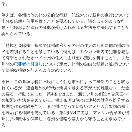
る。
例えば、各州は他の州の公的な行動・記録および裁判の進行について
十分な信頼と信用を置くことを要求している。議会はそのような行
動・記録および進行の証拠が受け入れられる方法を立法化することが
認められている。
「特権と免除権」条項では州政府がその州の住人のために他の州の市
民を差別することを禁じている（例えば、ミシガン州内で犯罪を犯し
て有罪とされたオハイオ州の住人により重い罰則を科すこと）。また
州間の
犯罪者の引渡し
について定め、州間の自由な移動と通行につい
て法的な根拠を与えるよう定めている。
今日、この条項は特に州境に近く住む市民によって当然のことと取ら
れているが、連合規約の時代は州境を越える事が大変難儀な（また金
の要る）行動であった。第4条ではまた、新しい州の創設と合衆国へ
の加盟の方法を定めている。領土条項は議会に連邦の財産を処分する
規則を作る権限を与え、まだ州になっていないアメリカ合衆国の領土
を統治する権限を与えている。第4条第4節では、アメリカ合衆国が各
州に共和政体を保障し、各州を侵略や暴力から守ることを求めてい
る。