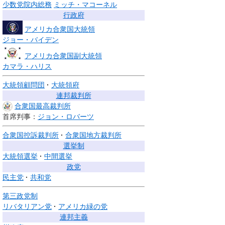
少数党院内総務
ミッチ・マコーネル
行政府
アメリカ合衆国大統領
ジョー・バイデン
アメリカ合衆国副大統領
カマラ・ハリス
大統領顧問団
大統領府
連邦裁判所
合衆国最高裁判所
首席判事：
ジョン・ロバーツ
合衆国控訴裁判所
合衆国地方裁判所
選挙制
大統領選挙
中間選挙
政党
民主党
共和党
第三政党制
リバタリアン党
アメリカ緑の党
連邦主義