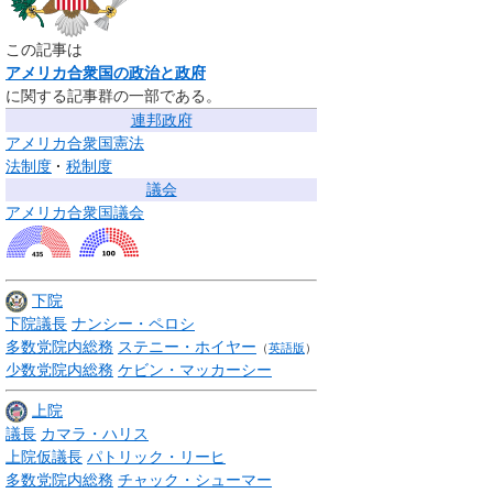
この記事は
アメリカ合衆国の政治と政府
に関する記事群の一部である。
連邦政府
アメリカ合衆国憲法
法制度
税制度
議会
アメリカ合衆国議会
下院
下院議長
ナンシー・ペロシ
多数党院内総務
ステニー・ホイヤー
（
英語版
）
少数党院内総務
ケビン・マッカーシー
上院
議長
カマラ・ハリス
上院仮議長
パトリック・リーヒ
多数党院内総務
チャック・シューマー