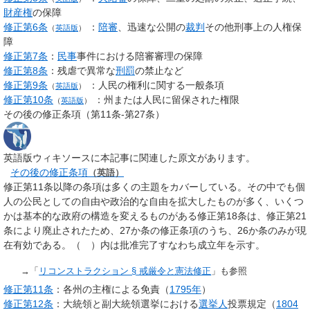
財産権
の保障
修正第6条
：
陪審
、迅速な公開の
裁判
その他刑事上の人権保
（
英語版
）
障
修正第7条
：
民事
事件における陪審審理の保障
修正第8条
：残虐で異常な
刑罰
の禁止など
修正第9条
：人民の権利に関する一般条項
（
英語版
）
修正第10条
：州または人民に留保された権限
（
英語版
）
その後の修正条項（第11条-第27条）
英語版ウィキソースに本記事に関連した原文があります。
その後の修正条項
（英語）
修正第11条以降の条項は多くの主題をカバーしている。その中でも個
人の公民としての自由や政治的な自由を拡大したものが多く、いくつ
かは基本的な政府の構造を変えるものがある修正第18条は、修正第21
条により廃止されたため、27か条の修正条項のうち、26か条のみが現
在有効である。（ ）内は批准完了すなわち成立年を示す。
→「
リコンストラクション §
戒厳令と憲法修正
」も参照
修正第11条
：各州の主権による免責（
1795年
）
修正第12条
：大統領と副大統領選挙における
選挙人
投票規定（
1804