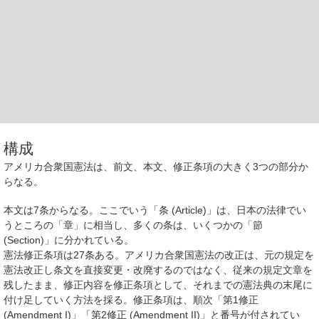
構成
アメリカ合衆国憲法は、
前文
、
本文
、
修正条項
の大きく3つの部分か
らなる。
本文は7条からなる。ここでいう「条 (
Article
)」は、日本の法律でい
うところの「章」に相当し、多くの条は、いくつかの「節
(
Section
)」に分かれている。
憲法修正条項は27条ある。アメリカ合衆国憲法の改正は、元の規定を
憲法改正し条文を直接変更・改廃するのではなく、従来の規定文章を
残したまま、修正内容を修正条項として、それまでの憲法典の末尾に
付け足していく方法を採る。修正条項は、順次「第1修正
(
Amendment I
)」「第2修正 (
Amendment II
)」と番号が付されてい