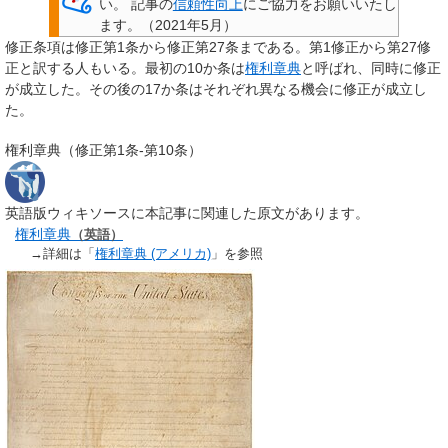
い。
記事の
信頼性向上
にご協力をお願いいたし
ます。
（
2021年5月
）
修正条項は修正第1条から修正第27条まである。第1修正から第27修
正と訳する人もいる。最初の10か条は
権利章典
と呼ばれ、同時に修正
が成立した。その後の17か条はそれぞれ異なる機会に修正が成立し
た。
権利章典（修正第1条-第10条）
英語版ウィキソースに本記事に関連した原文があります。
権利章典
（英語）
→詳細は「
権利章典 (アメリカ)
」を参照