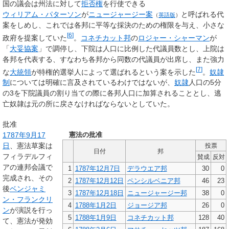
国の議会は州法に対して
拒否権
を行使できる
ウィリアム・パターソン
が
ニュージャージー案
と呼ばれる代
（
英語版
）
案をしめし、これでは各邦に平等な採決のための権限を与え、小さな
[
6
]
政府を提案していた
。
コネチカット邦
の
ロジャー・シャーマン
が
「
大妥協案
」で調停し、下院は人口に比例した代議員数とし、上院は
各邦を代表する、すなわち各邦から同数の代議員が出席し、また強力
[
7
]
な
大統領
が特権的選挙人によって選ばれるという案を示した
。
奴隷
制
については明確に言及されているわけではないが、
奴隷
人口の5分
の3を下院議員の割り当ての際に各邦人口に加算されることとし、逃
亡奴隷は元の所に戻さなければならないとしていた。
批准
1787年
9月17
憲法の批准
日
、憲法草案は
投票
日付
邦
フィラデルフィ
賛成
反対
アの連邦会議で
1
1787年
12月7日
デラウエア邦
30
0
完成され、その
2
1787年
12月12日
ペンシルベニア邦
46
23
後
ベンジャミ
3
1787年
12月18日
ニュージャージー邦
38
0
ン・フランクリ
4
1788年
1月2日
ジョージア邦
26
0
ン
が演説を行っ
5
1788年
1月9日
コネチカット邦
128
40
て、憲法が発効