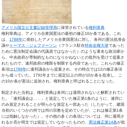
アメリカ国立公文書記録管理局
に保管されている
権利章典
権利章典は、アメリカ合衆国憲法の最初の修正10か条である。これ
は、
1788年
に発効したアメリカ合衆国憲法に対し、各州の憲法批准会
議や
トーマス・ジェファーソン
（フランス駐在
特命全権大使
であった
ために憲法制定会議の代議員ではなかった）のような著名な政治家か
ら、中央政府が専制的なものになりかねないとの批判を受けて提案さ
れたもので、連邦政府の権限を制限する内容であった。これらの修正
条項は
1789年
に連邦議会から提案され、その時点では12の修正条項
から成っていた。1791年までに規定以上の州が10か条を批准し、こ
の10か条が憲法に追加され、権利章典と呼ばれることになった。
制定された当初は、権利章典は各州には適用されないと解釈されてい
た。「連邦議会は……」と規定していた修正第1条のように、連邦に
のみ規定されることが明らかな規定も一部あった（したがって、建国
当初のいくつかの州では州の宗教を定めていたが、これは修正第1条
には抵触しなかった）。その他の多くの条項については、州に適用さ
れるか否か明文では規定していなかったものの、
憲法修正第14条
が批