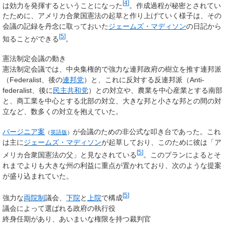
[
4
]
は効力を発揮するということになった
。作成過程が秘密とされてい
たために、アメリカ合衆国憲法の起草と作り上げていく様子は、その
会議の記録を丹念に取っておいた
ジェームズ・マディソン
の日記から
[
5
]
知ることができる
。
憲法制定会議の動き
憲法制定会議では、中央集権的で強力な連邦政府の樹立を推す
連邦派
（Federalist、後の
連邦党
）と、これに反対する
反連邦派
（Anti-
federalist、後に
民主共和党
）との対立や、農業を中心産業とする南部
と、商工業を中心とする北部の対立、大きな邦と小さな邦との間の対
立など、数多くの対立を抱えていた。
バージニア案
が会議のための非公式な叩き台であった。これ
（
英語版
）
は主に
ジェームズ・マディソン
が起草しており、このために彼は「ア
[
5
]
メリカ合衆国憲法の父」と見なされている
。このプランによるとそ
れまでよりも大きな州の利益に重点が置かれており、次のような提案
が盛り込まれていた。
[
5
]
強力な
両院制
議会、
下院
と
上院
で構成
議会によって選ばれる政府の執行役
終身任期があり、あいまいな権限を持つ裁判官