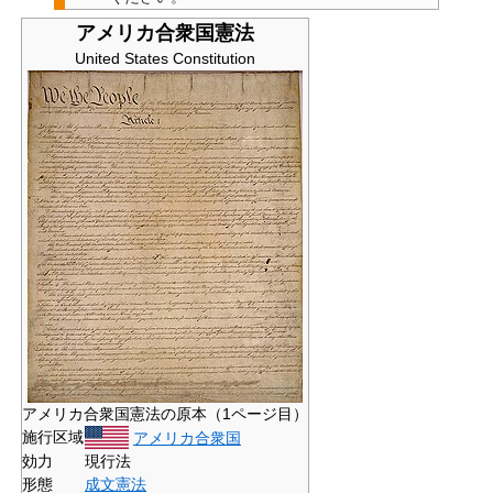
アメリカ合衆国憲法
United States Constitution
アメリカ合衆国憲法の原本（1ページ目）
施行区域
アメリカ合衆国
効力
現行法
形態
成文憲法