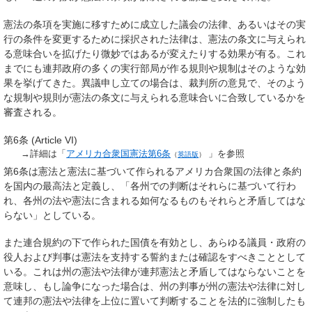
憲法の条項を実施に移すために成立した議会の法律、あるいはその実
行の条件を変更するために採択された法律は、憲法の条文に与えられ
る意味合いを拡げたり微妙ではあるが変えたりする効果が有る。これ
までにも連邦政府の多くの実行部局が作る規則や規制はそのような効
果を挙げてきた。異議申し立ての場合は、裁判所の意見で、そのよう
な規制や規則が憲法の条文に与えられる意味合いに合致しているかを
審査される。
第6条 (Article VI)
→詳細は「
アメリカ合衆国憲法第6条
」を参照
（
英語版
）
第6条は憲法と憲法に基づいて作られるアメリカ合衆国の法律と条約
を国内の最高法と定義し、「各州での判断はそれらに基づいて行わ
れ、各州の法や憲法に含まれる如何なるものもそれらと矛盾してはな
らない」としている。
また連合規約の下で作られた国債を有効とし、あらゆる議員・政府の
役人および判事は憲法を支持する誓約または確認をすべきこととして
いる。これは州の憲法や法律が連邦憲法と矛盾してはならないことを
意味し、もし論争になった場合は、州の判事が州の憲法や法律に対し
て連邦の憲法や法律を上位に置いて判断することを法的に強制したも