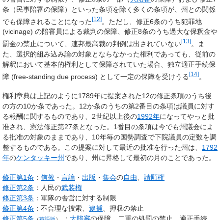
条（民事陪審の保障）といった条項を除く多くの条項が、州との関係
[
12
]
でも保障されることになった
。ただし、修正6条のうち犯罪地
(vicinage) の陪審員による裁判の保障、修正8条のうち過大な保釈金や
[
13
]
罰金の禁止について、連邦最高裁の判例は出されていない
。ま
た、選択的組み込み論の対象とならなかった権利であっても、従前の
解釈において基本的権利として保障されていた場合、独立適正手続保
[
14
]
障 (free-standing due process) として一定の保障を受けうる
。
権利章典は上記のように1789年に提案された12の修正条項のうち後
の方の10か条であった。12か条のうちの第2番目の条項は議員に対す
る報酬に関するものであり、2世紀以上後の
1992年
になってやっと批
准され、憲法修正第27条となった。1番目の条項は今でも州議会によ
る批准の対象のままであり、10年毎の国勢調査で下院議員の定数を調
整するものである。この提案に対して最近の批准を行った州は、
1792
年
の
ケンタッキー州
であり、州に昇格して最初の月のことであった。
修正第1条
：
信教
・
言論
・
出版
・
集会
の
自由
、
請願権
修正第2条
：人民の
武装権
修正第3条
：軍隊の舎営に対する制限
修正第4条
：不合理な捜索、
逮捕
、押収の禁止
修正第5条
：
大陪審
の保障、二重の処罰の禁止、適正手続、
（
英語版
）