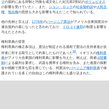
マ
の規約にある抑制と均衡を成文化した紀元前2世紀の
ポリュビオス
の影響を受けていた）。また、
ジョン・ロック
の
社会契約説
や
人民主
権
、
抵抗権
の思想も大きな影響を与えたことで知られている。
他の先例と言えば、
1776年
の
バージニア憲法
がアメリカ合衆国憲法や
連合規約の基になったと言われており、
イロコイ連邦
の制度も影響を
与えたとされる。
権利章典の背景
権利章典の修正条項は、憲法が制定される過程で憲法の支持者達が反
[
9
]
対者に対する取引として約束したものであった
。イギリスの
権利章
典
がアメリカ合衆国の権利章典に影響を与えた。例えば、両者は
陪審
制
による裁判を要求し、武器を携帯する権利を含み、また過度の保釈
金や残酷で異常な罰を禁じている。州憲法や
バージニア権利章典
で保
護されている多くの自由はこの権利章典にも盛り込まれた。