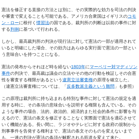
憲法を修正する直接の方法とは別に、その実際的な効力を司法の判決
や審査で変えることも可能である。アメリカ合衆国はイギリスの
コモ
ン・ロー
に根付く
慣習法
の国である。裁判所の判断は以前の事件に対
する
判例
に基づいて行われる。
しかし、最高裁判所の判決が現行法に対して憲法の一部が適用されて
いると明確にした場合、その効力はあらゆる実行面で憲法の一部とい
う意味合いを持つことになる。
憲法の発布からそれほど時を経ない
1803年
に
マーベリー対マディソン
事件
の判決で、最高裁は議会の立法やその他の行動を検証しその合憲
性を審査する権限があるという
違憲立法審査権
の原理を確立した。
（違憲立法審査権については、「
反多数派主義という難問
」も参照）
この原理は裁判所に持ち込まれる特別な事件に対して憲法の規定を適
用する時に、その条項の意味合いを説明する権限も含んでいる。その
ような事件の場合、法的、政治的、経済的また社会的条件に影響を与
えるので、憲法の条文を修正することなく実際面で憲法を適応させて
いく機能がある。長い間に、ラジオやテレビに対する政府の規制から
刑事事件を告発する権利まで、憲法の条文そのものを変えないまで
も、一連の判決が憲法の条項が解釈される筋道を変えて来た。