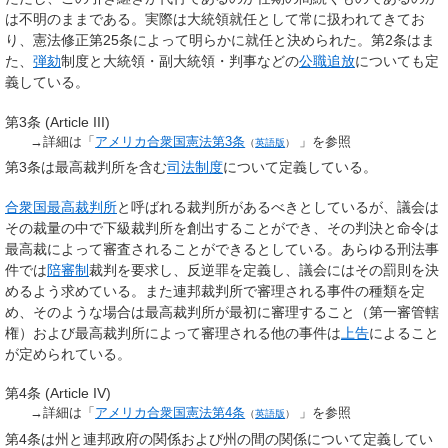
は不明のままである。実際は大統領就任として常に扱われてきてお
り、憲法修正第25条によって明らかに就任と決められた。第2条はま
た、
弾劾
制度と大統領・副大統領・判事などの
公職追放
についても定
義している。
第3条 (Article III)
→詳細は「
アメリカ合衆国憲法第3条
」を参照
（
英語版
）
第3条は最高裁判所を含む
司法制度
について定義している。
合衆国最高裁判所
と呼ばれる裁判所があるべきとしているが、議会は
その裁量の中で下級裁判所を創出することができ、その判決と命令は
最高裁によって審査されることができるとしている。あらゆる刑法事
件では
陪審制
裁判を要求し、反逆罪を定義し、議会にはその罰則を決
めるよう求めている。また連邦裁判所で審理される事件の種類を定
め、そのような場合は最高裁判所が最初に審理すること（第一審管轄
権）および最高裁判所によって審理される他の事件は
上告
によること
が定められている。
第4条 (Article IV)
→詳細は「
アメリカ合衆国憲法第4条
」を参照
（
英語版
）
第4条は州と連邦政府の関係および州の間の関係について定義してい