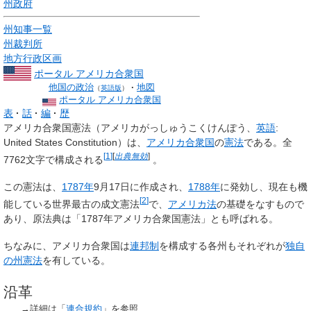
州政府
州知事一覧
州裁判所
地方行政区画
ポータル アメリカ合衆国
他国の政治
地図
（
英語版
）
ポータル アメリカ合衆国
表
話
編
歴
アメリカ合衆国憲法
（アメリカがっしゅうこくけんぽう、
英語
:
United States Constitution
）は、
アメリカ合衆国
の
憲法
である。全
[
1
]
[
出典無効
]
7762文字で構成される
。
この憲法は、
1787年
9月17日に作成され、
1788年
に発効し、現在も機
[
2
]
能している
世界最古の成文憲法
で、
アメリカ法
の基礎をなすもので
あり、原法典は「1787年アメリカ合衆国憲法」とも呼ばれる。
ちなみに、アメリカ合衆国は
連邦制
を構成する各州もそれぞれが
独自
の州憲法
を有している。
沿革
→詳細は「
連合規約
」を参照