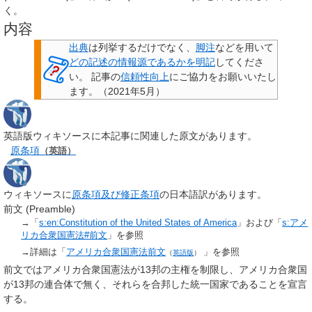
く。
内容
出典
は列挙するだけでなく、
脚注
などを用いて
どの記述の情報源であるかを明記
してくださ
い。
記事の
信頼性向上
にご協力をお願いいたし
ます。
（
2021年5月
）
英語版ウィキソースに本記事に関連した原文があります。
原条項
（英語）
ウィキソースに
原条項及び修正条項
の日本語訳があります。
前文 (Preamble)
→「
s:en:Constitution of the United States of America
」および「
s:アメ
リカ合衆国憲法#前文
」を参照
→詳細は「
アメリカ合衆国憲法前文
」を参照
（
英語版
）
前文ではアメリカ合衆国憲法が13邦の主権を制限し、アメリカ合衆国
が13邦の連合体で無く、それらを合邦した統一国家であることを宣言
する。