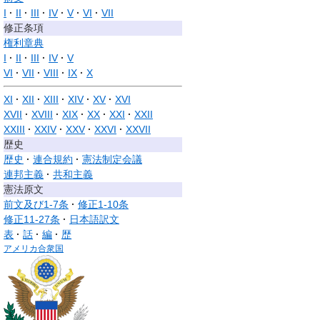
I
II
III
IV
V
VI
VII
修正条項
権利章典
I
II
III
IV
V
VI
VII
VIII
IX
X
XI
XII
XIII
XIV
XV
XVI
XVII
XVIII
XIX
XX
XXI
XXII
XXIII
XXIV
XXV
XXVI
XXVII
歴史
歴史
連合規約
憲法制定会議
連邦主義
共和主義
憲法原文
前文及び1-7条
修正1-10条
修正11-27条
日本語訳文
表
話
編
歴
アメリカ合衆国