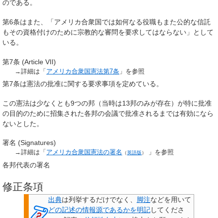
のである。
第6条はまた、「アメリカ合衆国では如何なる役職もまた公的な信託
もその資格付けのために宗教的な審問を要求してはならない」として
いる。
第7条 (Article VII)
→詳細は「
アメリカ合衆国憲法第7条
」を参照
第7条は憲法の批准に関する要求事項を定めている。
この憲法は少なくとも9つの邦（当時は13邦のみが存在）が特に批准
の目的のために招集された各邦の会議で批准されるまでは有効になら
ないとした。
署名 (Signatures)
→詳細は「
アメリカ合衆国憲法の署名
」を参照
（
英語版
）
各邦代表の署名
修正条項
出典
は列挙するだけでなく、
脚注
などを用いて
どの記述の情報源であるかを明記
してくださ