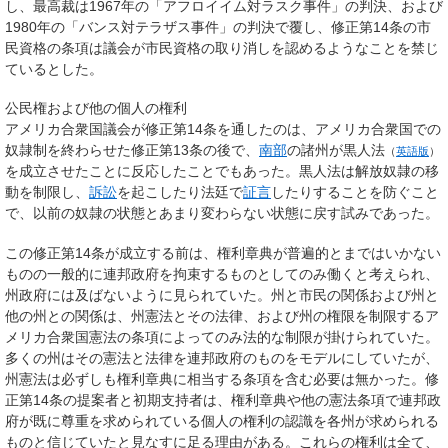
し、最高裁は1967年の「アフロイイム対ラスク事件」の判決、および
1980年の「バンス対テラザス事件」の判決で覆し、修正第14条の市
民資格の条項は議会が市民資格の取り消しを認めるようなことを禁じ
ているとした。
公民権および他の個人の権利
アメリカ合衆国議会が修正第14条を通したのは、アメリカ合衆国での
奴隷制を終わらせた修正第13条の後で、
南部
の諸州が
黒人法
（
英語版
）
を成立させたことに反応したことでもあった。黒人法は解放奴隷の移
動を制限し、
訴訟
を起こしたり法廷で
証言
したりすることを防ぐこと
で、以前の奴隷の状態とあまり変わらない状態に戻す試みであった。
この修正第14条が成立する前は、権利章典が普遍的とまではいかない
ものの一般的に連邦政府を拘束するものとしてのみ働くと考えられ、
州政府には及ばないように見られていた。州と市民の関係および州と
他の州との関係は、州憲法とその法律、および州の権限を制限するア
メリカ合衆国憲法の条項によってのみ法的な制限が掛けられていた。
多くの州はその憲法と法律を連邦政府のものをモデルにしていたが、
州憲法は必ずしも権利章典に相当する条項を含む必要は無かった。修
正第14条の提案者と初期支持者は、権利章典や他の憲法条項で連邦政
府が既に尊重を求められている個人の権利の認識を各州が求められる
ものと信じていたと見なすに足る理由がある。これらの権利は全て、