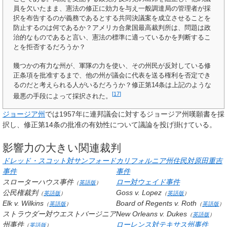
員を欠いたまま、憲法の修正に効力を与え一般調達局の管理者が採
択を布告するのが義務であるとする共同決議案を成立させることを
防止するのは何であるか？アメリカ合衆国最高裁判所は、問題は政
治的なものであると言い、憲法の標準に適っているかを判断するこ
とを拒否するだろうか？
幾つかの有力な州が、軍隊の力を使い、その州民が反対している修
正条項を批准するまで、他の州が議会に代表を送る権利を否定でき
るのだと考えられる人がいるだろうか？修正第14条は上記のような
[
17
]
最悪の手段によって採択された。
ジョージア州
では1957年に連邦議会に対するジョージア州嘆願書を採
択し、修正第14条の批准の有効性について議論を投げ掛けている。
影響力の大きい関連裁判
ドレッド・スコット対サンフォード
カリフォルニア州住民対原田重吉
事件
事件
スローターハウス事件
ロー対ウェイド事件
（
英語版
）
公民権裁判
Goss v. Lopez
（
英語版
）
（
英語版
）
Elk v. Wilkins
Board of Regents v. Roth
（
英語版
）
（
英語版
）
ストラウダー対ウエストバージニア
New Orleans v. Dukes
（
英語版
）
州事件
ローレンス対テキサス州事件
（
英語版
）