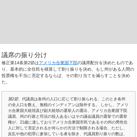
議席の振り分け
修正第14条第2節は
アメリカ合衆国下院
の議席配分を決めたものであ
り、基本的に全住民を積算して割り振りを決め、もし州がある人間の
投票権を不当に否定するならば、その割り当てを減らすことを決め
た。
第2節
、代議員は各州の人口に応じて割り振られる、このとき各州
の全人口を数え、無税のインディアンは除外する。 しかし、アメリ
カ合衆国大統領及び副大統領の選挙人の選出、アメリカ合衆国下院
議員、州の行政と司法の役人あるいはその議会議員の選挙での選挙
権が、21歳に達しておりアメリカ合衆国市民であるその州の男性住
人に対して否定されるか何らかの方法で制限される場合、ただし、
反乱や他の犯罪に参加している者を除き、代議員割り振りの数は、