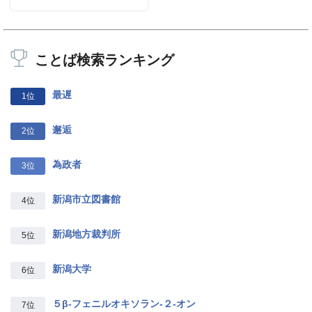
ことば検索ランキング
最遅
1位
邂逅
2位
為政者
3位
新潟市立図書館
4位
新潟地方裁判所
5位
新潟大学
6位
５β‐フェニルオキソラン‐２‐オン
7位