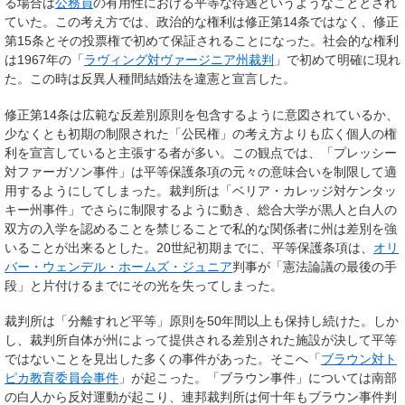
る場合は
公務員
の有用性における平等な待遇というようなこととされ
ていた。この考え方では、政治的な権利は修正第14条ではなく、修正
第15条とその投票権で初めて保証されることになった。社会的な権利
は1967年の「
ラヴィング対ヴァージニア州裁判
」で初めて明確に現れ
た。この時は反異人種間結婚法を違憲と宣言した。
修正第14条は広範な反差別原則を包含するように意図されているか、
少なくとも初期の制限された「公民権」の考え方よりも広く個人の権
利を宣言していると主張する者が多い。この観点では、「プレッシー
対ファーガソン事件」は平等保護条項の元々の意味合いを制限して適
用するようにしてしまった。裁判所は「ベリア・カレッジ対ケンタッ
キー州事件」でさらに制限するように動き、総合大学が黒人と白人の
双方の入学を認めることを禁じることで私的な関係者に州は差別を強
いることが出来るとした。20世紀初期までに、平等保護条項は、
オリ
バー・ウェンデル・ホームズ・ジュニア
判事が「憲法論議の最後の手
段」と片付けるまでにその光を失ってしまった。
裁判所は「分離すれど平等」原則を50年間以上も保持し続けた。しか
し、裁判所自体が州によって提供される差別された施設が決して平等
ではないことを見出した多くの事件があった。そこへ「
ブラウン対ト
ピカ教育委員会事件
」が起こった。「ブラウン事件」については南部
の白人から反対運動が起こり、連邦裁判所は何十年もブラウン事件判