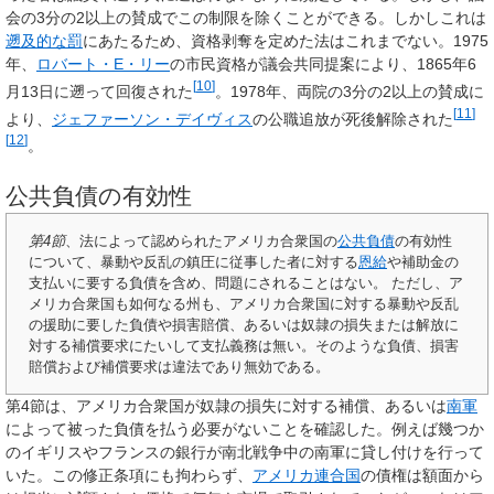
会の3分の2以上の賛成でこの制限を除くことができる。しかしこれは
遡及的な罰
にあたるため、資格剥奪を定めた法はこれまでない。1975
年、
ロバート・E・リー
の市民資格が議会共同提案により、1865年6
[
10
]
月13日に遡って回復された
。1978年、両院の3分の2以上の賛成に
[
11
]
より、
ジェファーソン・デイヴィス
の公職追放が死後解除された
[
12
]
。
公共負債の有効性
第4節
、法によって認められたアメリカ合衆国の
公共負債
の有効性
について、暴動や反乱の鎮圧に従事した者に対する
恩給
や補助金の
支払いに要する負債を含め、問題にされることはない。 ただし、ア
メリカ合衆国も如何なる州も、アメリカ合衆国に対する暴動や反乱
の援助に要した負債や損害賠償、あるいは奴隷の損失または解放に
対する補償要求にたいして支払義務は無い。そのような負債、損害
賠償および補償要求は違法であり無効である。
第4節は、アメリカ合衆国が奴隷の損失に対する補償、あるいは
南軍
によって被った負債を払う必要がないことを確認した。例えば幾つか
のイギリスやフランスの銀行が南北戦争中の南軍に貸し付けを行って
いた。この修正条項にも拘わらず、
アメリカ連合国
の債権は額面から