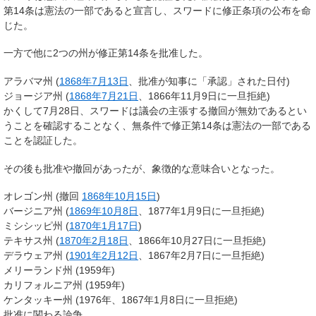
第14条は憲法の一部であると宣言し、スワードに修正条項の公布を命
じた。
一方で他に2つの州が修正第14条を批准した。
アラバマ州 (
1868年
7月13日
、批准が知事に「承認」された日付)
ジョージア州 (
1868年
7月21日
、1866年11月9日に一旦拒絶)
かくして7月28日、スワードは議会の主張する撤回が無効であるとい
うことを確認することなく、無条件で修正第14条は憲法の一部である
ことを認証した。
その後も批准や撤回があったが、象徴的な意味合いとなった。
オレゴン州 (撤回
1868年
10月15日
)
バージニア州 (
1869年
10月8日
、1877年1月9日に一旦拒絶)
ミシシッピ州 (
1870年
1月17日
)
テキサス州 (
1870年
2月18日
、1866年10月27日に一旦拒絶)
デラウェア州 (
1901年
2月12日
、1867年2月7日に一旦拒絶)
メリーランド州 (1959年)
カリフォルニア州 (1959年)
ケンタッキー州 (1976年、1867年1月8日に一旦拒絶)
批准に関わる論争