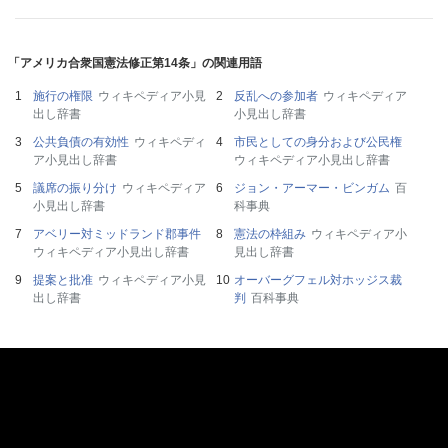
「アメリカ合衆国憲法修正第14条」の関連用語
施行の権限
ウィキペディア小見
反乱への参加者
ウィキペディア
出し辞書
小見出し辞書
公共負債の有効性
ウィキペディ
市民としての身分および公民権
ア小見出し辞書
ウィキペディア小見出し辞書
議席の振り分け
ウィキペディア
ジョン・アーマー・ビンガム
百
小見出し辞書
科事典
アベリー対ミッドランド郡事件
憲法の枠組み
ウィキペディア小
ウィキペディア小見出し辞書
見出し辞書
提案と批准
ウィキペディア小見
オーバーグフェル対ホッジス裁
出し辞書
判
百科事典