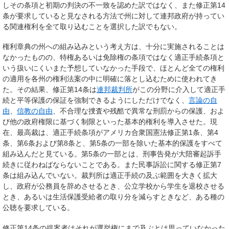
しその条項と初期の判決の不一致を認めた訳ではなく、また修正第14
条が要求していると見なされる方法で州に対して連邦政府が持ってい
る関連権利を全て取り込むことを選択した訳でもない。
権利章典の州への組み込みという考え方は、十分に実施されることは
なかったものの、特権あるいは免除権の条項ではなく適正手続条項と
いう扱いにくいまた予想していなかった手段で、ほとんど全ての権利
の適用を各州の権利法案の中に明確に落とし込むために使われてき
た。その結果、修正第14条は
連邦裁判所
がこの分野に介入して適正手
続と平等保護の保証を強制できるようにしただけでなく、
言論の自
由
、
信教の自由
、不合理な捜査や残酷で異常な刑罰からの保護、およ
び他の政府権限に基づく制限といった基本的権利を導入させた。現
在、最高裁は、適正手続条項がアメリカ合衆国憲法修正第1条、第4
条、第6条および第8条と、第5条の一部を除いた基本的保護をすべて
組み込んだと見ている。第5条の一部とは、刑事告発が大陪審起訴手
続きに従わねばならないことである。また民事訴訟に関する修正第7
条は組み込んでいない。裁判所は適正手続の及ぶ範囲を大きく拡大
し、政府が公務員を辞めさせるとき、公立学校から学生を退校させる
とき、あるいは生活保護受給者の取り分を減らすときなど、ある種の
公聴を要求している。
修正第14条の提案者はそれが選挙権にまで及ぶとは思っていなかった