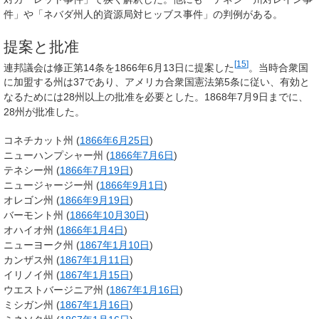
件」や「ネバダ州人的資源局対ヒッブス事件」の判例がある。
提案と批准
[
15
]
連邦議会は修正第14条を1866年6月13日に提案した
。当時合衆国
に加盟する州は37であり、アメリカ合衆国憲法第5条に従い、有効と
なるためには28州以上の批准を必要とした。1868年7月9日までに、
28州が批准した。
コネチカット州 (
1866年
6月25日
)
ニューハンプシャー州 (
1866年
7月6日
)
テネシー州 (
1866年
7月19日
)
ニュージャージー州 (
1866年
9月1日
)
オレゴン州 (
1866年
9月19日
)
バーモント州 (
1866年
10月30日
)
オハイオ州 (
1866年
1月4日
)
ニューヨーク州 (
1867年
1月10日
)
カンザス州 (
1867年
1月11日
)
イリノイ州 (
1867年
1月15日
)
ウエストバージニア州 (
1867年
1月16日
)
ミシガン州 (
1867年
1月16日
)