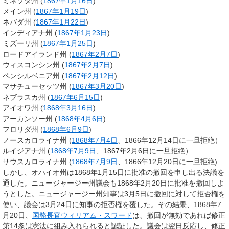
ミネソタ州 (
1867年
1月16日
)
メイン州 (
1867年
1月19日
)
ネバダ州 (
1867年
1月22日
)
インディアナ州 (
1867年
1月23日
)
ミズーリ州 (
1867年
1月25日
)
ロードアイランド州 (
1867年
2月7日
)
ウィスコンシン州 (
1867年
2月7日
)
ペンシルベニア州 (
1867年
2月12日
)
マサチューセッツ州 (
1867年
3月20日
)
ネブラスカ州 (
1867年
6月15日
)
アイオワ州 (
1868年
3月16日
)
アーカンソー州 (
1868年
4月6日
)
フロリダ州 (
1868年
6月9日
)
ノースカロライナ州 (
1868年
7月4日
、1866年12月14日に一旦拒絶）
ルイジアナ州 (
1868年
7月9日
、1867年2月6日に一旦拒絶）
サウスカロライナ州 (
1868年
7月9日
、1866年12月20日に一旦拒絶)
しかし、オハイオ州は1868年1月15日に批准の撤回を申し出る決議を
通した。ニュージャージー州議会も1868年2月20日に批准を撤回しよ
うとした。ニュージャージー州知事は3月5日に撤回に対して拒否権を
使い、議会は3月24日に知事の拒否権を覆した。その結果、1868年7
月20日、
国務長官
ウィリアム・スワード
は、撤回が無効であれば修正
第14条は憲法に組み入れられると認証した。議会は翌日反応し、修正