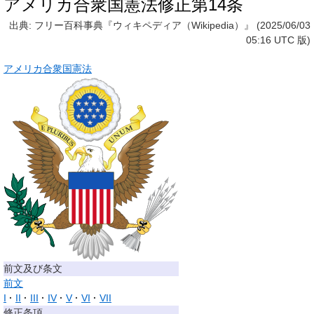
アメリカ合衆国憲法修正第14条
出典: フリー百科事典『ウィキペディア（Wikipedia）』 (2025/06/03
05:16 UTC 版)
アメリカ合衆国憲法
前文及び条文
前文
I
II
III
IV
V
VI
VII
修正条項