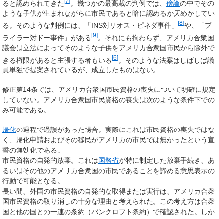
[
7
]
ると認められてきた
。幾つかの最高裁の判例では、
傍論
の中でその
ような子供が生まれながらに市民であると暗に認めるか仄めかしてい
[
8
]
る。そのような判例には、「INS対リオス・ピネダ事件」
や、「プ
[
9
]
ライラー対ドー事件」がある
。それにも拘わらず、アメリカ合衆国
議会は立法によってそのような子供をアメリカ合衆国市民から除外で
[
6
]
きる権限があると主張する者もいる
。そのような法案はしばしば議
員単独で提案されているが、成立したものはない。
修正第14条では、アメリカ合衆国市民資格の喪失について明確に規定
していない。アメリカ合衆国市民資格の喪失は次のような条件下での
み可能である。
帰化
の過程で過誤があった場合。実際にこれは市民資格の喪失ではな
く、帰化申請およびその移民がアメリカの市民では無かったという宣
誓の無効化である。
市民資格の自発的放棄。これは
国務省
が特に制定した放棄手続き、あ
るいはその他のアメリカ合衆国の市民であることを諦める意思表示の
行動で可能となる。
長い間、外国の市民資格の自発的な取得または実行は、アメリカ合衆
国市民資格の取り消しの十分な理由と考えられた。この考え方は合衆
国と他の国との一連の条約（バンクロフト条約）で確認された。しか