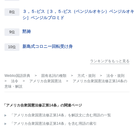
３，５‐ビス［３，５‐ビス（ベンジルオキシ）ベンジルオ
8位
シ］ベンジルブロミド
黙祷
9位
新島式コロニー回転受け身
10位
ランキングをもっと見る
Weblio国語辞典
>
固有名詞の種類
>
方式・規則
>
法令・規則
>
法令
>
アメリカ合衆国憲法
>
アメリカ合衆国憲法修正第14条
の
意味・解説
「アメリカ合衆国憲法修正第14条」の関連ページ
「アメリカ合衆国憲法修正第14条」を解説文に含む用語の一覧
「アメリカ合衆国憲法修正第14条」を含む用語の索引