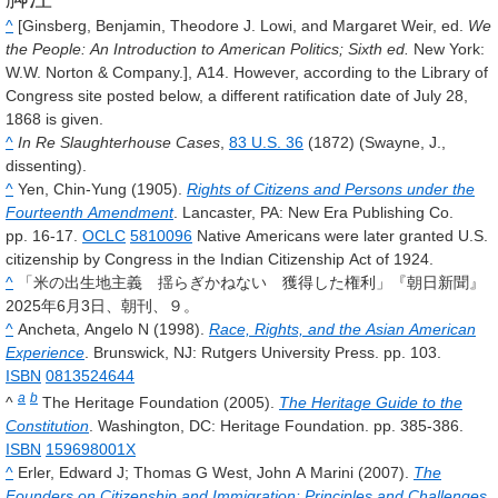
^
[Ginsberg, Benjamin, Theodore J. Lowi, and Margaret Weir, ed.
We
the People: An Introduction to American Politics; Sixth ed.
New York:
W.W. Norton & Company.], A14. However, according to the Library of
Congress site posted below, a different ratification date of July 28,
1868 is given.
^
In Re Slaughterhouse Cases
,
83 U.S. 36
(1872) (Swayne, J.,
dissenting).
^
Yen, Chin-Yung (1905).
Rights of Citizens and Persons under the
Fourteenth Amendment
. Lancaster, PA: New Era Publishing Co.
pp. 16-17.
OCLC
5810096
Native Americans were later granted U.S.
citizenship by Congress in the Indian Citizenship Act of 1924.
^
「米の出生地主義 揺らぎかねない 獲得した権利」『朝日新聞』
2025年6月3日、朝刊、９。
^
Ancheta, Angelo N (1998).
Race, Rights, and the Asian American
Experience
. Brunswick, NJ: Rutgers University Press. pp. 103.
ISBN
0813524644
a
b
^
The Heritage Foundation (2005).
The Heritage Guide to the
Constitution
. Washington, DC: Heritage Foundation. pp. 385-386.
ISBN
159698001X
^
Erler, Edward J; Thomas G West, John A Marini (2007).
The
Founders on Citizenship and Immigration: Principles and Challenges