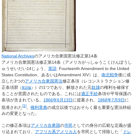
National Archives
のアメリカ合衆国憲法修正第14条
アメリカ合衆国憲法修正第14条
（アメリカがっしゅうこくけんぽうし
ゅうせいだい14じょう、
英語
:
Fourteenth Amendment to the United
States Constitution
、あるいはAmendment XIV）は、
南北戦争
後に成
立した3つの
アメリカ合衆国憲法
修正条項（
レコンストラクション修
正条項群
）の1つであり、解放された元
奴隷
の権利を確保す
（
英語版
）
ることが意図されたものである。これには
適正手続
条項や平等保護の
条項が含まれている。
1866年
6月13日
に提案され、
1868年
7月9日
に
[
1
]
批准された
。
権利章典
の成立以後ではおそらく最も重要な憲法枠組
みの変更となった。
この修正条項は
アメリカ合衆国
の
市民
としての身分の広範な定義が盛
り込まれており、
アフリカ系アメリカ人
を市民として排除した「
ドレ