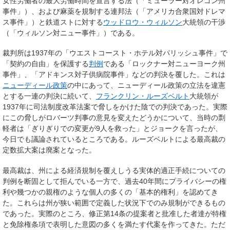
女性労働者の最大労働時間を宣言する法（「ミューラー対オレゴン州
事件」）、および麻薬を規制する連邦法（「アメリカ合衆国対ドレマ
ス事件」）と鉄道ストに対する
ウッドロウ・ウィルソン
大統領の干渉
（「ウィルソン対ニュー事件」）である。
裁判所は1937年の「ウエストコースト・ホテル対パリッシュ事件」で
「契約の自由」を保護する
判例
である「ロックナー対ニューヨーク州
事件」、「アドキンス対子供病院事件」などの判決を覆した。これは
ニューディール政策
の中にあって、ニューディール政策の立法を違憲
とする一連の判決に続いて、
フランクリン・ルーズベルト
大統領が
1937年に司法制度改革法案で脅しをかけた陰での判決であった。実際
にこの脅しがロバーツ判事の意見を変えたどうかについて、当時の剽
軽者は「ぎりぎりでの変更が9人を救った」とジョークを言ったが、
今日でも議論されているところである。ルーズベルトによる最高裁の
定数拡大案は廃案となった。
最高裁は、州による経済規制を覆えしうる実体的適正手続についての
判例を断固として拒んでいる一方で、過去40年間にプライバシーの権
利や幾つかの親権のような個人の多くの「基本的権利」を認めてき
た。これらは州が狭い範囲で定義した状況下でのみ規制ができるもの
であった。実際のところ、修正第14条の提案者と批准した者達が特権
と免除権条項で表明した意図の多くを満たす代案を作ってきた。ただ