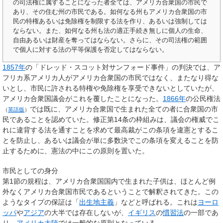
の司法権に属することになった者全ては、アメリカ合衆国の市民で
あり、その住む州の市民である。如何なる州もアメリカ合衆国の市
民の特権あるいは免除権を制限する法を作り、あるいは強制しては
ならない。また、如何なる州も法の適正手続き無しに個人の生命、
自由あるいは財産を奪ってはならない。さらに、その司法権の範囲
で個人に対する法の平等保護を否定してはならない。
1857年
の「ドレッド・スコット対サンフォード事件」の判決では、ア
フリカ系アメリカ人がアメリカ合衆国の市民ではなく、またなり得な
いとし、市民に許される特権や免除権を享受できないとしていたが、
アメリカ合衆国議会がこれを覆したことになった。
1866年
の
公民権法
では既に、アメリカ合衆国で生まれた全ての者に合衆国の市
（
英語版
）
民であることを認めていた。修正第14条の枠組みは、議会の権威でこ
れに違背する法を通すことを求めて最高裁がこの条項を違憲とするこ
とを防止し、あるいは議会が単に多数決でこの条項を変えることを防
止するために、憲法の中にこの原則を置いた。
市民としての身分
第1節の規程は、アメリカ合衆国国内で生まれた子供は、ほとんど例
外なくアメリカ合衆国市民であるということで解釈されてきた。この
ようなタイプの保証は「
出生地主義
」などと呼ばれる。これは
ヨーロ
ッパ
や
アジア
の大半では存在しないが、
イギリス
の
慣習法
の一部であ
り、
アメリカ大陸
では一般的な原則となっている。