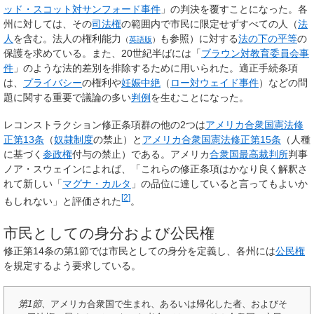
ッド・スコット対サンフォード事件
」の判決を覆すことになった。各
州に対しては、その
司法権
の範囲内で市民に限定せずすべての人（
法
人
を含む。
法人の権利能力
も参照）に対する
法の下の平等
の
（
英語版
）
保護を求めている。また、20世紀半ばには「
ブラウン対教育委員会事
件
」のような法的差別を排除するために用いられた。適正手続条項
は、
プライバシー
の権利や
妊娠中絶
（
ロー対ウェイド事件
）などの問
題に関する重要で議論の多い
判例
を生むことになった。
レコンストラクション修正条項群の他の2つは
アメリカ合衆国憲法修
正第13条
（
奴隷制度
の禁止）と
アメリカ合衆国憲法修正第15条
（人種
に基づく
参政権
付与の禁止）である。アメリカ
合衆国最高裁判所
判事
ノア・スウェインによれば、「これらの修正条項はかなり良く解釈さ
れて新しい「
マグナ・カルタ
」の品位に達していると言ってもよいか
[
2
]
もしれない」と評価された
。
市民としての身分および公民権
修正第14条の第1節では市民としての身分を定義し、各州には
公民権
を規定するよう要求している。
第1節
、アメリカ合衆国で生まれ、あるいは帰化した者、およびそ