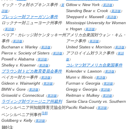
イック・ウォ対ホプキンス事件
Gitlow v. New York
（
英
（
英語版
）
Standing Bear v. Crook
語版
）
（
英語版
）
プレッシー対ファーガソン事件
Sheppard v. Maxwell
（
英語版
）
ロックナー対ニューヨーク州事件
Mississippi University for Women
v. Hogan
（
英語版
）
（
英語版
）
ベリア・カレッジ対ケンタッキー州
アメリカ合衆国対ウォン・キム・
事件
アーク事件
（
英語版
）
（
英語版
）
Buchanan v. Warley
United States v. Morrison
（
英語版
）
（
英語版
）
Pierce v. Society of Sisters
アフロイイム対ラスク事件
（
英語版
）
（
英語
Powell v. Alabama
（
英語版
）
版
）
Shelley v. Kraemer
コレマツ対アメリカ合衆国事件
（
英語版
）
ブラウン対トピカ教育委員会事件
Kolender v. Lawson
（
英語版
）
ベイカー対カー事件
Munn v. Illinois
（
英語版
）
（
英語版
）
Gideon v. Wainwright
Furman v. Georgia
（
英語版
）
（
英語版
）
BMW v. Gore
Gregg v. Georgia
（
英語版
）
（
英語版
）
Griswold v. Connecticut
Reitman v. Mulkey
（
英語版
）
（
英語版
）
ラヴィング対ヴァージニア州裁判
Santa Clara County vs. Southern
ペンシルベニア州知能障害児協会対
Pacific Railroad
（
英語版
）
[
18
]
ペンシルベニア州事件
Goldberg v. Kelly
（
英語版
）
脚注