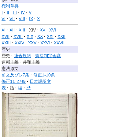
権利章典
I
II
III
IV
V
VI
VII
VIII
IX
X
XI
XII
XIII
XIV
XV
XVI
XVII
XVIII
XIX
XX
XXI
XXII
XXIII
XXIV
XXV
XXVI
XXVII
歴史
歴史
連合規約
憲法制定会議
連邦主義
共和主義
憲法原文
前文及び1-7条
修正1-10条
修正11-27条
日本語訳文
表
話
編
歴