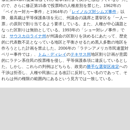
ので、さらに修正第15条で投票時の人種差別を禁じた。1962年の
「ベイカー対カー事件」と1964年の「
レイノルズ対シムズ事件
」以
降、最高裁は平等保護条項を元に、州議会の議席と選挙区を「一人一
票」の原則で割り当てるよう要求している。また、人種が中心議題と
なった区割りは無効としている。1993年の「ショー対レノ事件」で
は、
サウスカロライナ州
が州議会の区割りを決めるにあたって、歴史
的に代表数不足となっている地区と平衡させるため黒人多数の地区を
作ろうとした計画を禁止した。2006年の「ラテンアメリカ市民連盟対
ペリー事件では」、
トム・ディレイ
の
テキサス州
地区割り計画が意図
的にラテン系住民の投票権を侵し、平等保護条項に違反しているとし
た。しかし、これらの判例はどちらも、政党の
勝手な選挙区改定
への
干渉は拒否し、人種や民族による改訂に反対しているのであって、そ
れらは州の権限の範囲内にあるという見方では一致している。