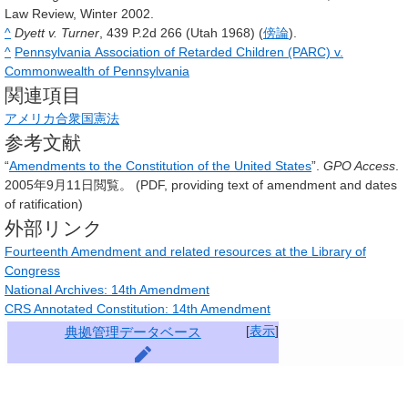
Law Review, Winter 2002.
^
Dyett v. Turner
, 439 P.2d 266 (Utah 1968) (
傍論
).
^
Pennsylvania Association of Retarded Children (PARC) v.
Commonwealth of Pennsylvania
関連項目
アメリカ合衆国憲法
参考文献
“
Amendments to the Constitution of the United States
”.
GPO Access
.
2005年9月11日閲覧。
(PDF, providing text of amendment and dates
of ratification)
外部リンク
Fourteenth Amendment and related resources at the Library of
Congress
National Archives: 14th Amendment
CRS Annotated Constitution: 14th Amendment
[
表示
]
典拠管理データベース