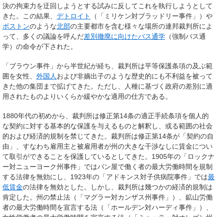
決の拘束力を迂回しようとする試みに反してこれを執行しようとして
きた。この結果、
デトロイト
（「ミリケン対ブラッドリー事件」）や
ボストン
のような
北部
の主要都市を含む様々な場所の連邦裁判所によ
って、多くの議論を呼んだ
差別撤廃に向けたバス通学
（強制バス通
学）の命令が下された。
「ブラウン事件」から半世紀が経ち、裁判所は平等保護条項の及ぶ範
囲を女性、
外国人
および非嫡出子のような歴史的にも不利益を被って
きた他の集団まで拡げてきた。ただし、人種に基づく政府の差別に適
用されたものよりいくらか緩やかな適用の仕方である。
1880年代の初めから、裁判所は修正第14条の適正手続条項を個人的
な契約に対する基本的な保護を与えるものと解釈し、或る範囲の社会
的および経済的規制を禁じてきた。裁判所は修正第14条が「契約の自
由」、すなわち雇用主と被雇用者が州の大きな干渉なしに賃金につい
て取引ができることを保護しているとしてきた。1905年の「ロックナ
ー対ニューヨーク州事件」ではパン屋で働く者の最大労働時間を規制
する法律を無効にし、1923年の「アドキンス対子供病院事件」では
最
低賃金
の法律を無効とした。しかし、裁判所は幾つかの経済的規制は
肯定した。州の禁止法（「マグラー対カンザス州事件」）、鉱山労働
者の最大労働時間を宣言する法（「ホールデン対ハーディ事件」）、