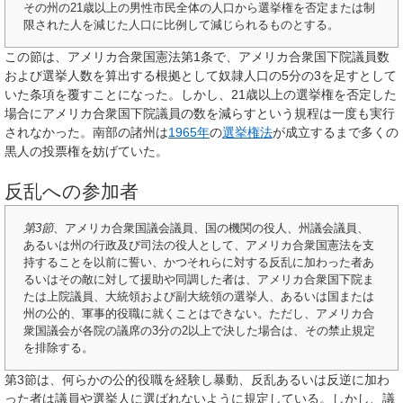
その州の21歳以上の男性市民全体の人口から選挙権を否定または制
限された人を減じた人口に比例して減じられるものとする。
この節は、アメリカ合衆国憲法第1条で、アメリカ合衆国下院議員数
および選挙人数を算出する根拠として奴隷人口の5分の3を足すとして
いた条項を覆すことになった。しかし、21歳以上の選挙権を否定した
場合にアメリカ合衆国下院議員の数を減らすという規程は一度も実行
されなかった。南部の諸州は
1965年
の
選挙権法
が成立するまで多くの
黒人の投票権を妨げていた。
反乱への参加者
第3節
、アメリカ合衆国議会議員、国の機関の役人、州議会議員、
あるいは州の行政及び司法の役人として、アメリカ合衆国憲法を支
持することを以前に誓い、かつそれらに対する反乱に加わった者あ
るいはその敵に対して援助や同調した者は、アメリカ合衆国下院ま
たは上院議員、大統領および副大統領の選挙人、あるいは国または
州の公的、軍事的役職に就くことはできない。ただし、アメリカ合
衆国議会が各院の議席の3分の2以上で決した場合は、その禁止規定
を排除する。
第3節は、何らかの公的役職を経験し暴動、反乱あるいは反逆に加わ
った者は議員や選挙人に選ばれないように規定している。しかし、議