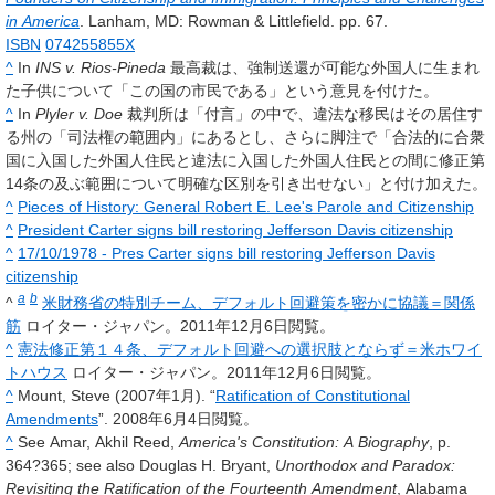
in America
. Lanham, MD: Rowman & Littlefield. pp. 67.
ISBN
074255855X
^
In
INS v. Rios-Pineda
最高裁は、強制送還が可能な外国人に生まれ
た子供について「この国の市民である」という意見を付けた。
^
In
Plyler v. Doe
裁判所は「付言」の中で、違法な移民はその居住す
る州の「司法権の範囲内」にあるとし、さらに脚注で「合法的に合衆
国に入国した外国人住民と違法に入国した外国人住民との間に修正第
14条の及ぶ範囲について明確な区別を引き出せない」と付け加えた。
^
Pieces of History: General Robert E. Lee's Parole and Citizenship
^
President Carter signs bill restoring Jefferson Davis citizenship
^
17/10/1978 - Pres Carter signs bill restoring Jefferson Davis
citizenship
a
b
^
米財務省の特別チーム、デフォルト回避策を密かに協議＝関係
筋
ロイター・ジャパン。2011年12月6日閲覧。
^
憲法修正第１４条、デフォルト回避への選択肢とならず＝米ホワイ
トハウス
ロイター・ジャパン。2011年12月6日閲覧。
^
Mount, Steve (2007年1月). “
Ratification of Constitutional
Amendments
”. 2008年6月4日閲覧。
^
See Amar, Akhil Reed,
America's Constitution: A Biography
, p.
364?365; see also Douglas H. Bryant,
Unorthodox and Paradox:
Revisiting the Ratification of the Fourteenth Amendment
, Alabama