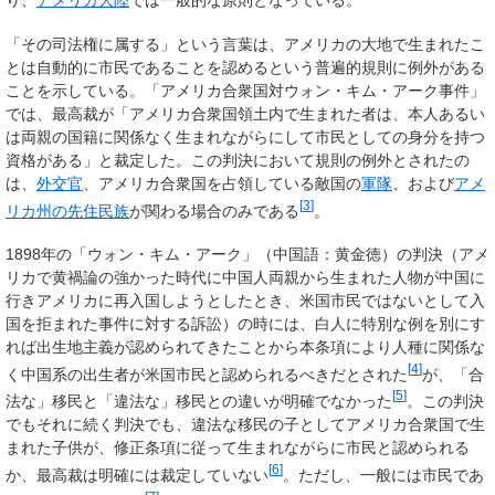
「その司法権に属する」という言葉は、アメリカの大地で生まれたこ
とは自動的に市民であることを認めるという普遍的規則に例外がある
ことを示している。「アメリカ合衆国対ウォン・キム・アーク事件」
では、最高裁が「アメリカ合衆国領土内で生まれた者は、本人あるい
は両親の国籍に関係なく生まれながらにして市民としての身分を持つ
資格がある」と裁定した。この判決において規則の例外とされたの
は、
外交官
、アメリカ合衆国を占領している敵国の
軍隊
、および
アメ
[
3
]
リカ州の先住民族
が関わる場合のみである
。
1898年の「ウォン・キム・アーク」（中国語：黄金徳）の判決（アメ
リカで黄禍論の強かった時代に中国人両親から生まれた人物が中国に
行きアメリカに再入国しようとしたとき、米国市民ではないとして入
国を拒まれた事件に対する訴訟）の時には、白人に特別な例を別にす
れば出生地主義が認められてきたことから本条項により人種に関係な
[
4
]
く中国系の出生者が米国市民と認められるべきだとされた
が、「合
[
5
]
法な」移民と「違法な」移民との違いが明確でなかった
。この判決
でもそれに続く判決でも、違法な移民の子としてアメリカ合衆国で生
まれた子供が、修正条項に従って生まれながらに市民と認められる
[
6
]
か、最高裁は明確には裁定していない
。ただし、一般には市民であ