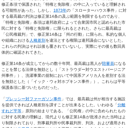
修正条項で保護された「特権と免除権」の中に入っていると理解され
る可能性があった。しかし、
1873年
の「スローターハウス事件」に対
する最高裁の判決は修正第14条の及ぶ範囲を制限するものであり、
「特権と免除権」条項は連邦政府によって合衆国市民と認められた市
民に対する「特権と免除権」に限られるとされた。さらに最高裁は
「公民権裁判」で、修正第14条は「州の行動」に限られ、私的な個人
や組織における
人種差別
を違法とする権限は連邦議会にないとした。
これらの判決はそれ以後も覆されていないし、実際にその後も数回具
体的に確認されてきた。
修正第14条が成立してからの数十年間、最高裁は黒人が
陪審員
になる
ことを禁じる法律を無効とし（「ストラウダー対ウエストバージニア
州事件」）、洗濯事業の規制において中国系アメリカ人を差別する法
を無効とした（「イック・ウォ対ホプキンス事件」）。これらは平等
保護条項に基づいたものだった。
「
プレッシー対ファーガソン事件
」では、最高裁は州が相当する施設
を提供できれば人種差別を課すことが出来るとした。いわゆる「
分離
すれど平等
」原則の始まりである。「公民権」の中に含められたもの
に対する民衆の理解は、現代よりも修正第14条が批准された当時はよ
り制限されており、刑事裁判所や民事裁判所、判決、および適用され