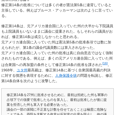
修正第14条の批准については多くの者が憲法第5条に違背していると
主張している。例えばブルース・アッカーマンは次のように言ってい
る。
修正第14条は、元アメリカ連合国に入っていた州の大半から下院議員
も上院議員もいないままに議会に提案された。もしそれらの議員がお
れば、修正第14条は成立しなかったと思われる。
元アメリカ連合国に入っていた州は憲法第5条の批准条項では数に加
えられたが、第1条の議会代議員数には算入されなかった。
元アメリカ連合国に入っていた州の批准は真に自由意志ではなく強制
されたものである。例えば、多くの元アメリカ連合国に入っていた州
[
16
]
は合衆国への再加盟の条件として修正第14条の批准を課された
。
1968年、
ユタ州
最高裁は、修正第14条に基づく合衆国最高裁の判決
に対する憤懣を表現するために、
人身保護令状
の問題を転訛し、修正
第14条自体を次のように攻撃した。
修正第14条を27州に批准させるために、最初は拒絶した州も軍隊の
占領下での強要で批准したものを算入し、最初は批准したが後に提
案を拒否した州も算入する必要があった。
議会の一部の派閥に不正直な計数を任せておくことは極度に危険な
ことである。両院を支配する政党が反対党の出席を阻止し、他の議