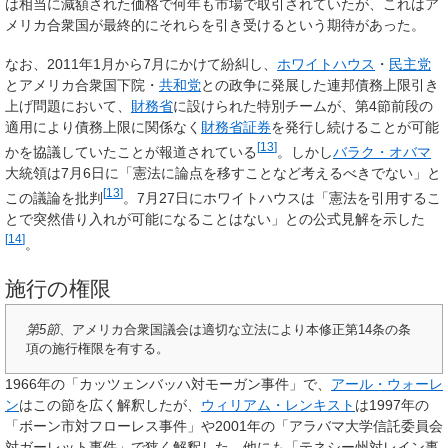
は相当に減額された価格で何年も市場で取引されていたが、これはア
メリカ合衆国が最終的にそれらを引き受けるという期待があった。
なお、2011年1月から7月にかけて紛糾し、
ホワイトハウス
・
民主党
とアメリカ合衆国下院・
共和党
との政争に発展した連邦債務上限引き
上げ問題において、
財務省
に設けられた特別チームが、第4節前段の
適用により債務上限に関係なく
財務省証券
を発行し続けることが可能
[
13
]
かを協議していたことが報道されている
。しかし
バラク・オバマ
大統領は7月6日に「憲法に論点を移すことなど考えるべきでない」と
[
13
]
この議論を批判
。7月27日にホワイトハウスは「憲法を引用するこ
とで突然借り入れが可能になることはない」との公式見解を示した
[
14
]
。
施行の権限
第5節
、アメリカ合衆国議会は適切な立法により本修正第14条の条
項の施行権限を有する。
1966年の「カッツェンバッハ対モーガン事件」で、
アール・ウォーレ
ン
はこの節を広く解釈したが、
ウィリアム・レンキスト
は1997年の
「ボーン市対フローレス事件」や2001年の「アラバマ大学信託委員会
対ガーレット事件」で狭く解釈した。他にも「テネシー州対レイン事