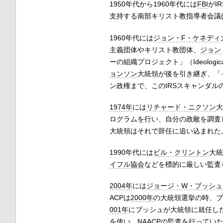
1950年代から1960年代には
FBI
がI
支持する南部キリスト教指導者会議(
1960年代には
ジョン・F・ケネディ
主義団体やキリスト教団体、
ジョン
ーの組織プロジェクト」（Ideologica
ョンソン
大統領が後を引き継ぎ、「
ン政権まで、このIRSスキャンダ
1974年
には
リチャード・ニクソン
大
ログラムを行い、自分の政敵を調査
大統領はそれで辞任に追い込まれた
1990年代には
ビル・クリントン
大統
イフル協会
などを標的に厳しい監査
2004年
には
ジョージ・W・ブッシュ
ACPは
2000年
の大統領選挙の時、ブ
001年
にブッシュが大統領に就任した
を使い、NAACPの監査を行ってい