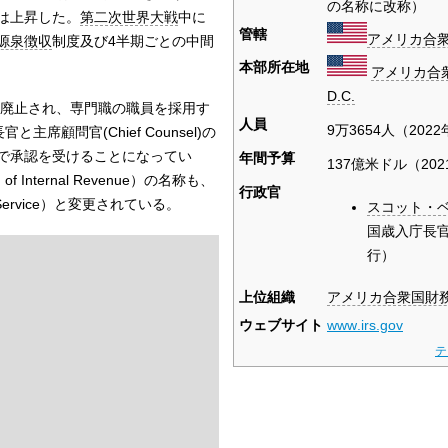
の名称に改称）
は上昇した。
第二次世界大戦
中に
管轄
アメリカ合
源泉徴収
制度及び4半期ごとの中間
本部所在地
アメリカ合
D.C.
は廃止され、専門職の職員を採用す
人員
9万3654人（202
席顧問官(Chief Counsel)の
で承認を受けることになってい
年間予算
137億米ドル（202
 Internal Revenue）の名称も、
行政官
ue Service）と変更されている。
スコット・
国歳入庁長
行）
上位組織
アメリカ合衆国財
ウェブサイト
www
.irs
.gov
テ