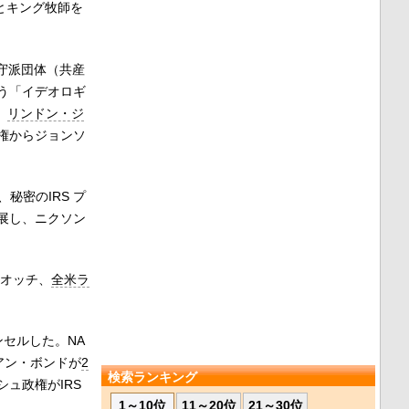
とキング牧師を
守派団体（共産
う「イデオロギ
、
リンドン・ジ
権からジョンソ
ぶ、秘密のIRS プ
展し、ニクソン
オッチ、
全米ラ
ンセルした。NA
アン・ボンドが
2
検索ランキング
ュ政権がIRS
1～10位
11～20位
21～30位