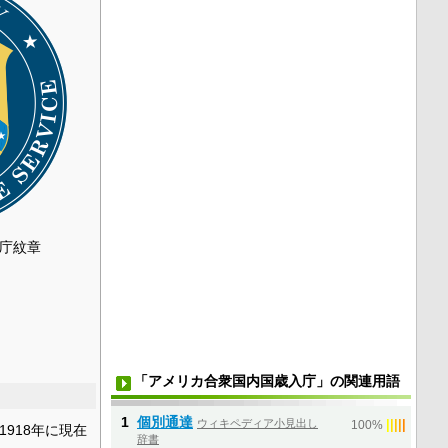
庁紋章
「アメリカ合衆国内国歳入庁」の関連用語
1
個別通達
ウィキペディア小見出し
|
|
|
|
|
100%
1918年に現在
辞書