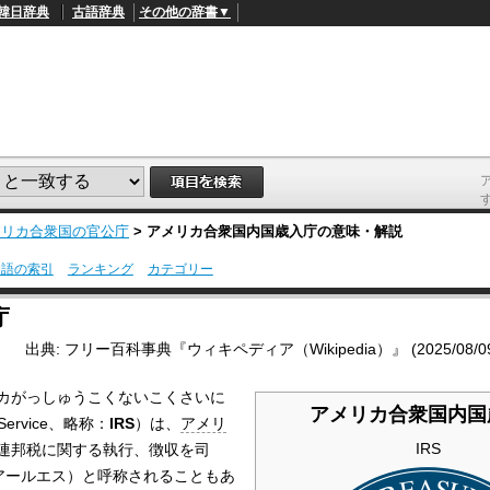
韓日辞典
古語辞典
その他の辞書▼
メリカ合衆国の官公庁
>
アメリカ合衆国内国歳入庁
の意味・解説
用語の索引
ランキング
カテゴリー
L
/
o
庁
a
d
出典: フリー百科事典『ウィキペディア（Wikipedia）』 (2025/08/09 0
e
d
:
カがっしゅうこくないこくさいに
4
アメリカ合衆国内国
9
Service、略称：
IRS
）は、
アメリ
.
4
IRS
連邦税に関する執行、徴収を司
5
イアールエス）と呼称されることもあ
%