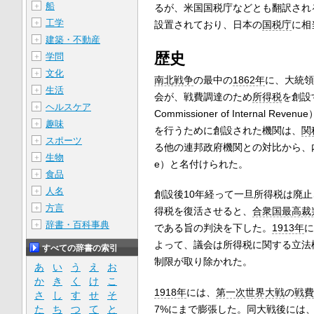
船
＋
るが、米国国税庁などとも翻訳され
工学
＋
設置されており、日本の
国税庁
に相
建築・不動産
＋
歴史
学問
＋
文化
＋
南北戦争
の最中の
1862年
に、大統領
生活
＋
会が、戦費調達のため
所得税
を創設
ヘルスケア
＋
Commissioner of Internal
趣味
＋
を行うために創設された機関は、
関
スポーツ
＋
る他の連邦政府機関との対比から、内国歳入局
生物
＋
e）と名付けられた。
食品
＋
人名
＋
創設後10年経って一旦所得税は廃
方言
＋
得税を復活させると、
合衆国最高裁
辞書・百科事典
＋
である旨の判決を下した。
1913年
に
よって、議会は所得税に関する立法
すべての辞書の索引
制限が取り除かれた。
あ
い
う
え
お
か
き
く
け
こ
1918年
には、
第一次世界大戦
の
戦費
さ
し
す
せ
そ
7%にまで膨張した。同大戦後には、
た
ち
つ
て
と