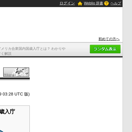
ログイン
Weblio 辞書
ヘルプ
初めての方へ
アメリカ合衆国内国歳入庁とは？ わかりや
すく解説
3:28 UTC 版)
歳入庁