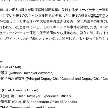
領に近いIRSの職員が
医療保険制度改革
に反対する
ティーパーティー運
していたIRSのスキャンダル問題が発覚した。IRSの職員が
2012年
を推進しようとするオバマ大統領を再選させる為、保守系団体の影響力
行われていたとされている。このスキャンダル事件が発覚した後、IRS
はティーパーティー運動ら保守派団体から批難され、辞任に追い込まれ
のホワイトハウスがIRSのスキャンダルに関与していると疑って批判し
r)
f of Staff)
National Taxpayer Advocate)
議官 (Principal Deputy Chief Counsel and Deputy Chief Couns
f, Diversity Officer)
(Chief, Taxpayer Experience Officer)
Chief, IRS Independent Office of Appeals)
f, Communications and Liaison)