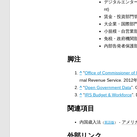
デジタルエンタープライズ
nt)
賃金・投資部門管理者 (C
大企業・国際部門管理者 (C
小規模・自営業部門責任者 
免税・政府機関部門責任者 
内部告発者保護部長 (Di
脚注
^
“
Office of Commissioner of 
rnal Revenue Service. 2
^
“
Open Government Data
”.
^
“
IRS Budget & Workforce
”.
関連項目
内国歳入法
-
アメリ
（
英語版
）
外部リンク