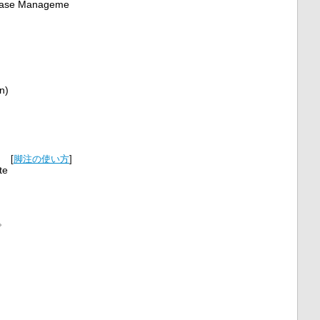
ase Manageme
n)
[
脚注の使い方
]
te
覧。