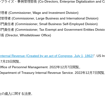
・事例管理部長 (Co-Directors, Enterprise Digitalization and C
ommissioner, Wage and Investment Division)
ommissioner, Large Business and International Division)
(Commissioner, Small Business Self-Employed Division)
(Commissioner, Tax Exempt and Government Entities Divisio
rector, Whistleblower Office)
Internal Revenue (Created by an act of Congress, July 1, 1862)
”. US In
012年7月23日閲覧。
 Office of Personnel Management. 2022年12月7日閲覧。
 Department of Treasury Internal Revenue Service. 2022年12月7日閲
カ
の
歳入
に関する
法律
。