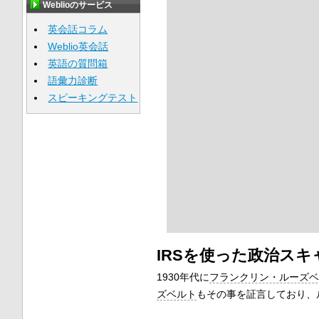
Weblioのサービス
英会話コラム
Weblio英会話
英語の質問箱
語彙力診断
スピーキングテスト
IRSを使った政治スキ
1930年代に
フランクリン・ルーズベ
ズベルト
もその事を証言しており、