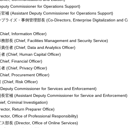
Commissioner for Operations Support)
ssistant Deputy Commissioner for Operations Support)
・事例管理部長 (Co-Directors, Enterprise Digitalization and C
, Information Officer)
hief, Facilities Management and Security Service)
Chief, Data and Analytics Officer)
ief, Human Capital Officer)
, Financial Officer)
ief, Privacy Officer)
f, Procurement Officer)
ef, Risk Officer)
 Commissioner for Services and Enforcement)
Assistant Deputy Commissioner for Service and Enforcement)
 Criminal Investigation)
or, Return Preparer Office)
r, Office of Professional Responsibility)
Director, Office of Online Services)