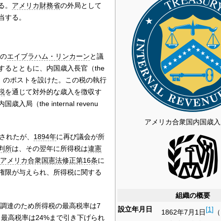
る。
アメリカ財務省
の外局として
当する。
の
エイブラハム・リンカーン
と議
するとともに、内国歳入長官（the
 Revenue）のポストを設けた。この税の執行
税
を通じて対外的な歳入を徴収す
（the internal revenu
アメリカ合衆国内国歳入
止されたが、
1894年
に再び議会が所
判所
は、その翌年に所得税は
違憲
アメリカ合衆国憲法修正第16条
に
権限が与えられ、所得税に関する
組織の概要
調達のため所得税の最高税率は7
設立年月日
[
1
]
1862年7月1日
（
最高税率は24%まで引き下げられ