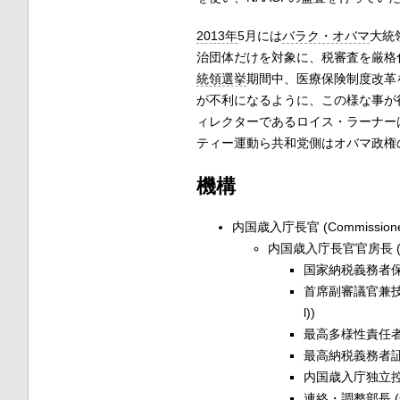
2013年
5月には
バラク・オバマ
大統
治団体だけを対象に、税審査を厳格化
統領選挙
期間中、医療保険制度改革
が不利になるように、この様な事が
ィレクターであるロイス・ラーナー
ティー運動ら共和党側はオバマ政権
機構
内国歳入庁長官 (Commissione
内国歳入庁長官官房長 (Chie
国家納税義務者保護官 (
首席副審議官兼技術担当副審
l))
最高多様性責任者 (Chie
最高納税義務者証明責任者 
内国歳入庁独立控訴部長 (
連絡・調整部長 (Chie