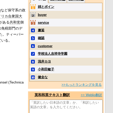
姉とボイン
動
など保守系の政
buyer
アメリカ合衆国大
がある
共和党
側
service
の免税部門のデ
邂逅
た。ティーパー
確認
ている。
customer
学校法人吉祥寺学園
浅井カヨ
小和田敏子
健全な
el (Technica
>>もっとランキングを見る
英和和英テキスト翻訳
>> Weblio翻訳