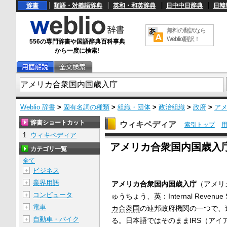
辞書
類語・対義語辞典
英和・和英辞典
日中中日辞典
日韓
無料の翻訳なら
Weblio翻訳！
556の専門辞書や国語辞典百科事典
から一度に検索!
Weblio 辞書
>
固有名詞の種類
>
組織・団体
>
政治組織
>
政府
>
ア
辞書ショートカット
ウィキペディア
索引トップ
1
ウィキペディア
U
アメリカ合衆国内国歳入
n
カテゴリ一覧
m
u
全て
t
ビジネス
＋
e
業界用語
＋
アメリカ合衆国内国歳入庁
（アメリ
コンピュータ
＋
ゅうちょう、英：Internal Revenue 
電車
＋
カ合衆国
の連邦政府機関の一つで、
自動車・バイク
＋
る。日本語ではそのままIRS（ア