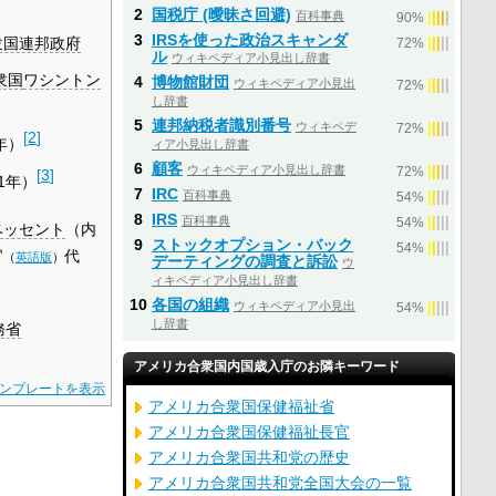
2
国税庁 (曖昧さ回避)
百科事典
|
|
|
|
|
90%
3
IRSを使った政治スキャンダ
衆国連邦政府
|
|
|
|
|
72%
ル
ウィキペディア小見出し辞書
衆国
ワシントン
4
博物館財団
ウィキペディア小見出
|
|
|
|
|
72%
し辞書
5
連邦納税者識別番号
ウィキペデ
|
|
|
|
|
72%
[
2
]
2年）
ィア小見出し辞書
6
顧客
ウィキペディア小見出し辞書
|
|
|
|
|
72%
[
3
]
1年）
7
IRC
百科事典
|
|
|
|
|
54%
8
IRS
百科事典
|
|
|
|
|
54%
ベッセント
（
内
9
ストックオプション・バック
|
|
|
|
|
54%
官
代
（
英語版
）
デーティングの調査と訴訟
ウ
ィキペディア小見出し辞書
10
各国の組織
ウィキペディア小見出
|
|
|
|
|
54%
し辞書
務省
アメリカ合衆国内国歳入庁のお隣キーワード
ンプレートを表示
アメリカ合衆国保健福祉省
アメリカ合衆国保健福祉長官
アメリカ合衆国共和党の歴史
アメリカ合衆国共和党全国大会の一覧