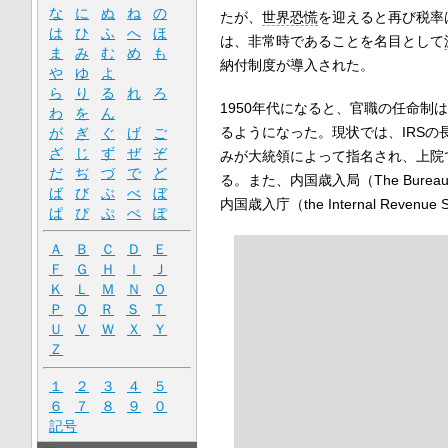
な
に
ぬ
ね
の
たが、
世界恐慌
を迎えると再び税率
は
ひ
ふ
へ
ほ
は、非常時であることを名目として
ま
み
む
め
も
納付制度が導入された。
や
ゆ
よ
ら
り
る
れ
ろ
1950年代になると、官職の任命制
わ
を
ん
るようになった。現状では、IRSの長官と主
が
ぎ
ぐ
げ
ご
ざ
じ
ず
ぜ
ぞ
みが大統領によって指名され、上院
だ
ぢ
づ
で
ど
る。また、内国歳入局（The Bureau of
ば
び
ぶ
べ
ぼ
内国歳入庁（the Internal Reven
ぱ
ぴ
ぷ
ぺ
ぽ
Ａ
Ｂ
Ｃ
Ｄ
Ｅ
Ｆ
Ｇ
Ｈ
Ｉ
Ｊ
Ｋ
Ｌ
Ｍ
Ｎ
Ｏ
Ｐ
Ｑ
Ｒ
Ｓ
Ｔ
Ｕ
Ｖ
Ｗ
Ｘ
Ｙ
Ｚ
１
２
３
４
５
６
７
８
９
０
記号