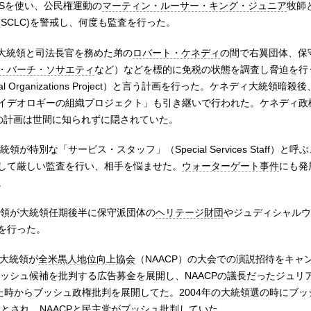
RSを使い、公民権運動の
マーティン・ルーサー・キング・ジュニア
牧師
SCLC)を警戒し、何度も監査を行った。
大統領と司法長官を務めた弟の
ロバート・ケネディ
の間で右翼団体、保
・バーチ・ソサエティ
など）などを標的に免税の状態を調査し脅迫を行
l Organizations Project）と言う計画を行った。ケネディ大統領暗殺後
イデオロギーの組織プロジェクト」も引き継いで行われた。ケネディ政
ルの計画は世間に知られずに隠されていた。
統領が特別な「サービス・スタッフ」（Special Services Staff）と呼
して厳しい監査を行い、相手を悩ませた。
ウォーターゲート事件
にも発
。
領が大統領任期後半に保守派団体の
ヘリテージ財団
やジュディシャルウ
を行った。
大統領が
全米黒人地位向上協会
（NAACP）の大会での演説招待をキャ
ッシュ候補を批判する広告募金を展開し、NAACPの議長だったジュリ
時からブッシュ政権批判を展開してた。2004年の大統領選の時にブッシ
たとされ、NAACPと民主党がブッシュ批判していた。