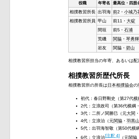
役職
年寄名
最高位・四股
相撲教習所長
出羽海
前
2・
小城乃
相撲教習所員
甲山
前11・
大碇
間垣
前5・
石浦
荒磯
関脇
・
琴勇輝
岩友
関脇・
碧山
相撲教習所担当の年寄、あるいは配
相撲教習所歴代所長
相撲教習所の所長は
日本相撲協会
の
初代：春日野剛史（第27代
横
2代：立浪政司（第36代横綱
3代：二所ノ関勝巳（元
大関
4代：立浪治（元
関脇
・
羽黒
5代：出羽海智敬（第50代横
[
注釈 4
]
6代：立浪治
（元関脇・