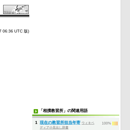
6:36 UTC 版)
「相撲教習所」の関連用語
1
現在の教習所担当年寄
ウィキペ
|
|
|
|
|
100%
ディア小見出し辞書