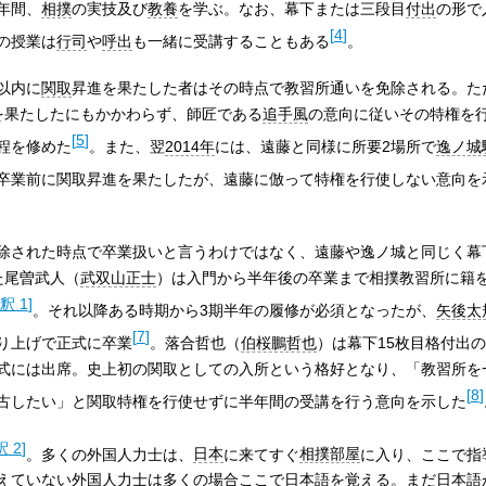
年間、
相撲
の実技及び
教養
を学ぶ。なお、幕下または三段目
付出
の形で
[
4
]
の授業は
行司
や
呼出
も一緒に受講することもある
。
以内に
関取
昇進を果たした者はその時点で教習所通いを免除される。た
を果たしたにもかかわらず、師匠である
追手風
の意向に従いその特権を行使
[
5
]
程を修めた
。また、翌
2014年
には、遠藤と同様に所要2場所で
逸ノ城
卒業前に関取昇進を果たしたが、遠藤に倣って特権を行使しない意向を
除された時点で卒業扱いと言うわけではなく、遠藤や逸ノ城と同じく幕
た尾曽武人（
武双山正士
）は入門から半年後の卒業まで相撲教習所に籍
釈 1
]
。それ以降ある時期から3期半年の履修が必須となったが、
矢後太
[
7
]
り上げで正式に卒業
。落合哲也（
伯桜鵬哲也
）は幕下15枚目格付出の場
式には出席。史上初の関取としての入所という格好となり、「教習所を
[
8
]
古したい」と関取特権を行使せずに半年間の受講を行う意向を示した
 2
]
。多くの外国人力士は、
日本
に来てすぐ
相撲部屋
に入り、ここで指
えていない外国人力士は多くの場合ここで日本語を覚える。まだ日本語