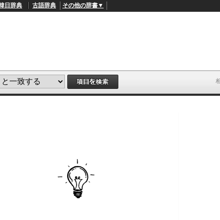
韓日辞典
古語辞典
その他の辞書▼