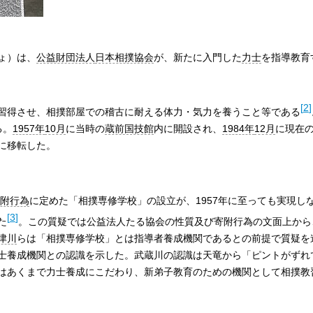
ょ）は、
公益財団法人
日本相撲協会
が、新たに入門した
力士
を指導教育
[
2
]
習得させ、相撲部屋での稽古に耐える体力・気力を養うこと等である
る。
1957年
10月
に当時の
蔵前国技館
内に開設され、
1984年
12月
に現在
に移転した。
附行為
に定めた「相撲専修学校」の設立が、1957年に至っても実現し
[
3
]
た
。この質疑では公益法人たる協会の性質及び寄附行為の文面上から
津川
らは「相撲専修学校」とは指導者養成機関であるとの前提で質疑を
士養成機関との認識を示した。武蔵川の認識は天竜から「ピントがずれ
はあくまで力士養成にこだわり、新弟子教育のための機関として相撲教