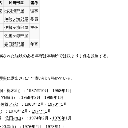
名
所属部屋
備考
花
出羽海部屋
理事
伊勢ノ海部屋
委員
伊勢ヶ濱部屋
主任
佐渡ヶ嶽部屋
春日野部屋
年寄
属された経験のある年寄は本場所では決まり手係を担当する。
理事
に選出された年寄が代々務めている。
綱
・
栃木山
）：
1957年
10月 -
1958年
1月
・
羽黒山
）：1958年2月 -
1968年
1月
・
佐賀ノ花
）：1968年2月 -
1970年
1月
山
）：1970年2月 -
1974年
1月
綱・
佐田の山
）：1974年2月 -
1976年
1月
羽黒山）：1976年2月 -
1978年
1月