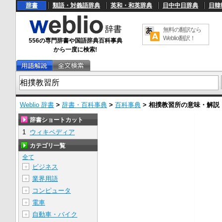
辞書
類語・対義語辞典
英和・和英辞典
日中中日辞典
日韓
無料の翻訳なら
Weblio翻訳！
556の専門辞書や国語辞典百科事典
から一度に検索!
Weblio 辞書
>
辞書・百科事典
>
百科事典
>
相撲教習所
の意味・解説
辞書ショートカット
1
ウィキペディア
カテゴリ一覧
全て
ビジネス
＋
業界用語
＋
コンピュータ
＋
電車
＋
自動車・バイク
＋