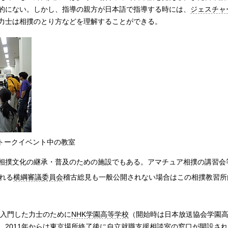
的にない。しかし、指導の親方が日本語で指導する時には、
ジェスチャ
力士は相撲のとり方などを理解することができる。
トークイベント中の教室
相撲文化の継承・普及のための施設でもある。アマチュア相撲の講習会
れる
横綱審議委員会
稽古総見も一般公開されない場合はこの相撲教習所
入門した力士のために
NHK学園高等学校
（開始時は日本放送協会学園
、
2011年
からは東京場所終了後に
自立就職支援相談室
の窓口が開設され