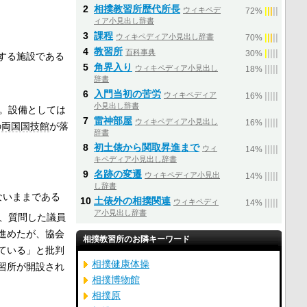
2
相撲教習所歴代所長
ウィキペデ
|
|
|
|
|
72%
ィア小見出し辞書
3
課程
ウィキペディア小見出し辞書
|
|
|
|
|
70%
4
教習所
百科事典
|
|
|
|
|
30%
する施設である
5
角界入り
ウィキペディア小見出し
|
|
|
|
|
18%
辞書
6
入門当初の苦労
ウィキペディア
|
|
|
|
|
16%
小見出し辞書
。設備としては
7
雷神部屋
ウィキペディア小見出し
|
|
|
|
|
16%
の
両国国技館
が落
辞書
8
初土俵から関取昇進まで
ウィ
|
|
|
|
|
14%
キペディア小見出し辞書
9
名跡の変遷
ウィキペディア小見出
|
|
|
|
|
14%
し辞書
ないままである
10
土俵外の相撲関連
ウィキペディ
|
|
|
|
|
14%
ア小見出し辞書
、質問した議員
進めたが、協会
相撲教習所のお隣キーワード
ている」と批判
相撲健康体操
習所が開設され
相撲博物館
相撲原