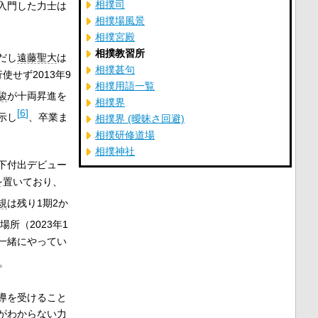
相撲司
入門した力士は
相撲場風景
相撲宮殿
相撲教習所
だし
遠藤聖大
は
相撲甚句
せず2013年9
相撲用語一覧
駿
が十両昇進を
相撲界
[
6
]
示し
、卒業ま
相撲界 (曖昧さ回避)
相撲研修道場
相撲神社
下付出デビュー
を置いており、
規
は残り1期2か
所（2023年1
一緒にやってい
。
導を受けること
がわからない力