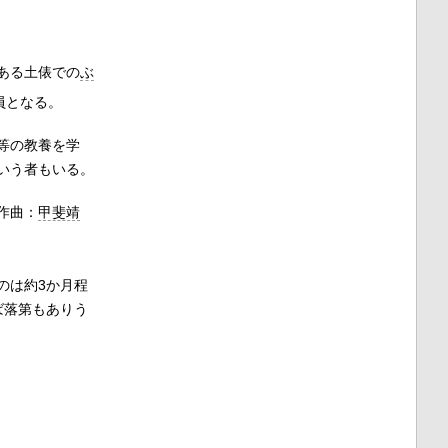
ある土俵での
ぶ
員となる。
等の教養を学
いう者もいる。
作曲：
甲斐靖
のは約3か月程
ば落第もありう