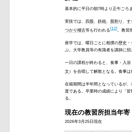
基本的に平日の朝7時より正午ごろ
実技では、
四股
、
鉄砲
、
股割り
、
す
[
12
]
つかり稽古
等も行われる
。教習
座学では、曜日ごとに相撲の
歴史
・
ぶ。大学教員等の有識者を講師に招
一日の課程が終わると、食事・入浴
文
）を合唱して解散となる。食事は
在籍期間は半年間となっているが、
度である。卒業時の成績により「皆
る。
現在の教習所担当年寄
2026年3月25日現在