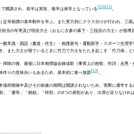
[
10
]
[
11
]
まで開講され、前半は実技、後半は座学となっている
。
り足
等相撲の基本動作を学ぶ。また実力別にクラス分けが行われ、三面
所担当の
年寄
及び現役力士（おもに古参の
幕下
・
三段目
の力士）が指導
一般常識
・
国語
（
書道
・
作文
）・
相撲甚句
・
運動医学
・スポーツ
生理学
き、また力士が寝ているときに
竹刀
で力士をたたき起こす「竹刀係」と
・掃除の後、最後に日本相撲協会錬成歌（事実上の校歌、作詞：
永男
・
[
13
]
体作りの意味合いもあるため、基本的に食べ放題
。
本場所開催中及びその前後の期間は開講されないため、実際に通学する
勤」「優等」「精励」「特別」の4つの表彰があり、出席が足りなけれ