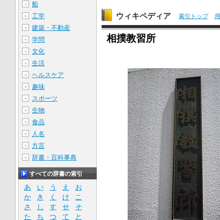
船
＋
ウィキペディア
工学
＋
索引トップ
建築・不動産
＋
相撲教習所
学問
＋
文化
＋
生活
＋
ヘルスケア
＋
趣味
＋
スポーツ
＋
生物
＋
食品
＋
人名
＋
方言
＋
辞書・百科事典
＋
すべての辞書の索引
あ
い
う
え
お
か
き
く
け
こ
さ
し
す
せ
そ
た
ち
つ
て
と