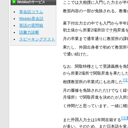
Weblioのサービス
ここでは
大相撲
に入門した力士が半
教習内容の一部が免除される。教養
英会話コラム
Weblio英会話
幕下付出力士の中でも入門から半年
英語の質問箱
初土俵から所要2場所目で
十両
昇進
語彙力診断
月の卒業まで通常通りに教習所の課
スピーキングテスト
果たし、外国出身者で初めて教習所
で通い続けた。
なお、関取特権として受講義務を免
から所要2場所で関取昇進を果たし
[
注
相撲教習所の卒業式にも出席した
月の履修を免除されただけでなく繰
月場所）で関取昇進を決めたが入所
く仲間だと思っています。一緒に稽
[
注釈
また
外国人
力士は1年間在籍する
が多い。そのため、まだ
日本語
を覚