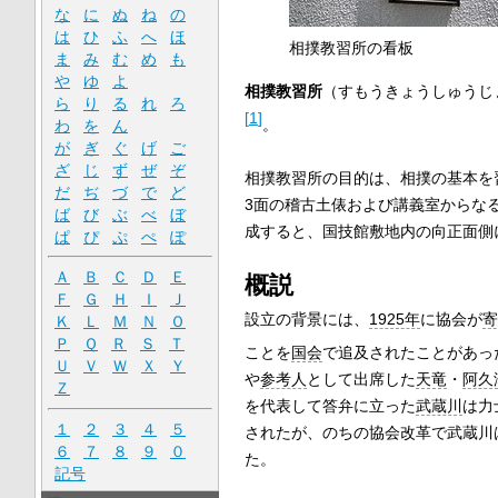
な
に
ぬ
ね
の
は
ひ
ふ
へ
ほ
相撲教習所の看板
ま
み
む
め
も
や
ゆ
よ
相撲教習所
（すもうきょうしゅうじ
ら
り
る
れ
ろ
[
1
]
。
わ
を
ん
が
ぎ
ぐ
げ
ご
ざ
じ
ず
ぜ
ぞ
相撲教習所の目的は、相撲の基本を
だ
ぢ
づ
で
ど
3面の稽古土俵および講義室からな
ば
び
ぶ
べ
ぼ
成すると、国技館敷地内の向正面側
ぱ
ぴ
ぷ
ぺ
ぽ
Ａ
Ｂ
Ｃ
Ｄ
Ｅ
概説
Ｆ
Ｇ
Ｈ
Ｉ
Ｊ
設立の背景には、
1925年
に協会が
寄
Ｋ
Ｌ
Ｍ
Ｎ
Ｏ
Ｐ
Ｑ
Ｒ
Ｓ
Ｔ
ことを
国会
で追及されたことがあっ
Ｕ
Ｖ
Ｗ
Ｘ
Ｙ
や
参考人
として出席した
天竜
・
阿久
Ｚ
を代表して答弁に立った
武蔵川
は力
１
２
３
４
５
されたが、のちの協会改革で武蔵川
６
７
８
９
０
た。
記号