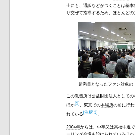
士にも、
通訳
などがつくことは基本
り交ぜて指導するため、ほとんどの
超満員となったファン対象の
この教習所は公益財団法人としての
[
9
]
ほか
、東京での
本場所
の前に行わ
[
注釈 3
]
れている
。
2004年
からは、中卒又は高校中退で
ーリング
会場も設けられているほか