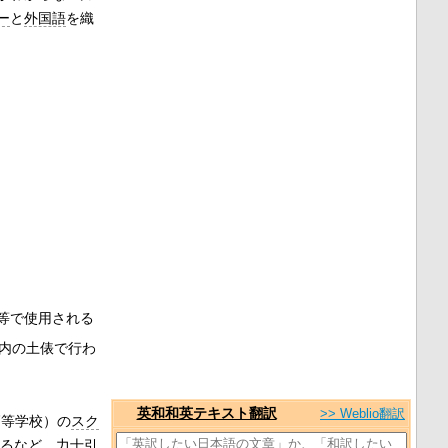
ー
と
外国語
を織
等で使用される
内の土俵で行わ
英和和英テキスト翻訳
>> Weblio翻訳
高等学校）の
スク
るなど、力士引