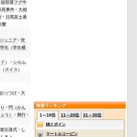
ヶ嶽部屋フグ中
行死事件
大相
所
日馬富士暴
影響
ジュニア
世
学生
（
学生横
ンド
）
シルム
ン
（
スイス
）
おっつけ
大
検索ランキング
ぶり
閂（かん
しょう）
興行
1～10位
11～20位
21～30位
姉とボイン
昇進伝達式
し
マートルコービン
そんきょ