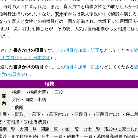
、当時の人々に喜ばれた。また、盲人男性と晴眼女性との取り組みが一
独興行は行なわれなくなり、
安永
頃からは衆人環視の中で醜態を演じる
なって盲人と女性との相撲興行の一団が組織され、大坂下り江戸両国広
を配り、高い評判を博したが、その後、人気は座頭相撲から
女相撲
に移
れた。
関連した
書きかけの項目
です。
この項目を加筆・訂正
などしてくださる
ィキプロジェクト 日本文化
）。
関連した
書きかけの項目
です。
この項目を加筆・訂正
などしてくださる
史学
/
PJ日本史
）。
相撲
横綱
（
横綱大関
）
三役
幕
大関
関脇
小結
内
前頭
十両
（
関取
）
幕下
（
幕下付出
）
三段目
（
三段目付出
）
序二
序
前相撲
(
力士養成員
)
横綱一覧
大関一覧
関脇一覧
小結一覧
力士一覧
現役中に死亡し
歳以上まで現役を続けた力士一覧
優勝力士一覧
幕内最高優勝の記録