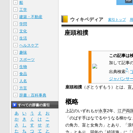
船
＋
工学
＋
建築・不動産
＋
ウィキペディア
索引トップ
学問
＋
文化
＋
座頭相撲
生活
＋
ヘルスケア
＋
趣味
＋
この記事は
スポーツ
＋
加して記事
生物
＋
?
出典検索
:
食品
＋
ジャパンサ
人名
＋
座頭相撲
（ざとうずもう）とは、
盲
方言
＋
辞書・百科事典
＋
概略
すべての辞書の索引
上記のいずれもが
永享
2年、
江戸
両
あ
い
う
え
お
「のばす手はなでるやうなる柳かな
か
き
く
け
こ
の角力、盲と女角力」とあり、「浪
さ
し
す
せ
そ
た
ち
つ
て
と
力」とあり、同年の「続談海」に「