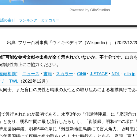
Powered by 
GliaStudios
用語の索引
ランキング
カテゴリー
M
u
出典: フリー百科事典『ウィキペディア（Wikipedia）』 (2022/12/28 0
t
e
検証可能な参考文献や出典が全く示されていないか、不十分です。
出典
の信頼性向上にご協力ください。
"座頭相撲"
–
ニュース
·
書籍
·
スカラー
·
CiNii
·
J-STAGE
·
NDL
·
dlib.jp
ーチ
·
TWL
（
2022年12月
）
人
同士、また盲目の
男性
と晴眼の
女性
との取り組みによる相撲興行であ
国
で興行されたのが最初である。永享3年の「俳諧時津風」に「座頭角力
」とあり、
明和
年間に最も流行したらしく、「街談録」明和6年の項に
華見世物年鑑」明和6年の条に「難波新地曲馬前にて盲人角力、坂町裏
当年両国橋にて座頭の角力取をいたし大に時行る」とある。座頭（盲人