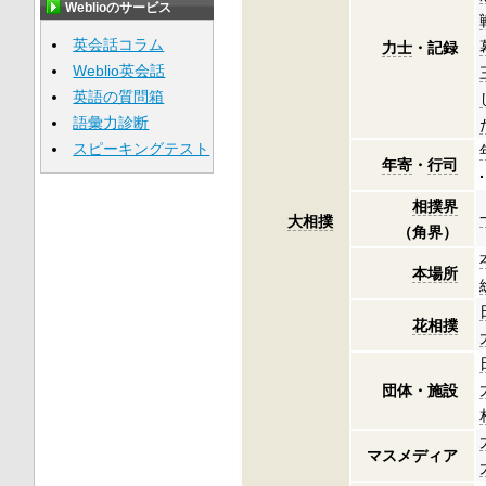
Weblioのサービス
英会話コラム
力士
・記録
Weblio英会話
英語の質問箱
語彙力診断
スピーキングテスト
年寄
・
行司
相撲界
大相撲
（角界）
本場所
花相撲
団体・施設
マスメディア