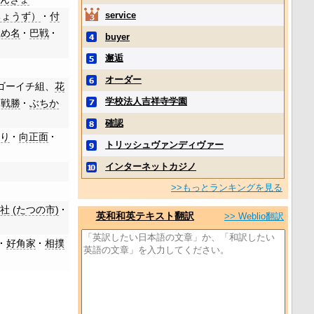
service
ちょうず）
付
止め名
巴戦
buyer
邂逅
オーダー
ゴーイチ組、
花
学校法人吉祥寺学園
不戦勝
ぶちか
確認
入り
向正面
トリッシュヴァンディヴァー
インターネットカジノ
>>もっとランキングを見る
社 (たつの市)
英和和英テキスト翻訳
>> Weblio翻訳
好角家
相撲