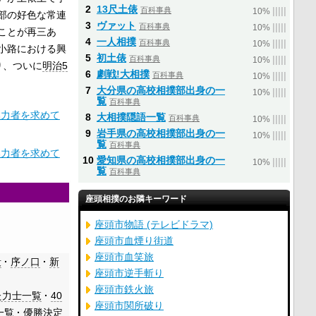
2
13尺土俵
百科事典
|
|
|
|
|
10%
部の好色な常連
3
ヴァット
百科事典
|
|
|
|
|
10%
ことが再三あ
4
一人相撲
百科事典
|
|
|
|
|
10%
小路における興
5
初土俵
百科事典
|
|
|
|
|
10%
り、ついに
明治5
6
劇戦!大相撲
百科事典
|
|
|
|
|
10%
7
大分県の高校相撲部出身の一
|
|
|
|
|
10%
覧
百科事典
協力者を求めて
8
大相撲隠語一覧
百科事典
|
|
|
|
|
10%
9
岩手県の高校相撲部出身の一
|
|
|
|
|
10%
覧
百科事典
協力者を求めて
10
愛知県の高校相撲部出身の一
|
|
|
|
|
10%
覧
百科事典
座頭相撲のお隣キーワード
座頭市物語 (テレビドラマ)
座頭市血煙り街道
座頭市血笑旅
段
序ノ口
新
座頭市逆手斬り
座頭市鉄火旅
た力士一覧
40
座頭市関所破り
一覧
優勝決定