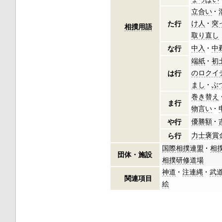
立合い
け人
突
た行
相撲用語
取り直し
中入
中
な行
端紙
初
のロクイ
は行
まし
ぶ
巻き替え
ま行
物言い
優勝額
や行
力士褒賞
ら行
国際相撲連盟
相
団体・施設
相撲研修道場
神道
注連縄
武
関連項目
絵