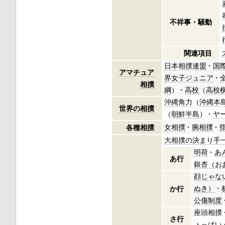
不祥事・騒動
関連項目
日本相撲連盟
国
アマチュア
界女子ジュニア
相撲
綱
）
高校
（
高校
沖縄角力
（
沖縄本
世界の相撲
（
朝鮮半島
）
ヤ
女相撲
腕相撲
各種相撲
大相撲の決まり手
明荷
あ
あ行
銀杏（お
顔じゃな
ぬき）
か行
公傷制度
座頭相撲
さ行
ょっぱい