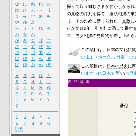
な
に
ぬ
ね
の
探りで取り組むさまがおかしがられ
は
ひ
ふ
へ
ほ
の見物の評判を得て、座頭相撲の単
ま
み
む
め
も
り、そのために禁じられた。
文政
に
や
ゆ
よ
行が文政9年、引き札に添えて番付
ら
り
る
れ
ろ
わ
を
ん
年
、男女相撲の見世物が差し止めら
が
ぎ
ぐ
げ
ご
ざ
じ
ず
ぜ
ぞ
この項目は、
日本の文化
に
だ
ぢ
づ
で
ど
います
（
ポータル 日本
・
ウ
ば
び
ぶ
べ
ぼ
ぱ
ぴ
ぷ
ぺ
ぽ
この項目は、
日本の歴史
に
います
（
P:日本
/
P:歴史
/
P:歴
Ａ
Ｂ
Ｃ
Ｄ
Ｅ
Ｆ
Ｇ
Ｈ
Ｉ
Ｊ
表
話
編
歴
Ｋ
Ｌ
Ｍ
Ｎ
Ｏ
Ｐ
Ｑ
Ｒ
Ｓ
Ｔ
Ｕ
Ｖ
Ｗ
Ｘ
Ｙ
番付
Ｚ
１
２
３
４
５
６
７
８
９
０
記号