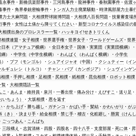
嘉永事件
新橋倶楽部事件
三河島事件
龍神事件
春秋園事件
佐渡
毒事件
角界拳銃密輸事件
トンガ人力士廃業騒動
時津風部屋力士暴
撲力士大麻問題
大相撲野球賭博問題
大相撲八百長問題
技量審査場
行事件
女性は土俵から降りてください
新型コロナウイルス感染症の
大相撲出身のプロレスラー一覧
ハッキヨイ!せきトリくん
際相撲連盟
女子相撲
世界選手権
世界女子
ワールドゲームズ
世界
全日本
（
アマチュア横綱
）
全日本女子
国体
実業団
（
実業団横綱
）
横綱
）
中学生
（
中学生横綱
）
わんぱく
（
わんぱく横綱
）
小学生
島
）
ブフ
（
モンゴル
）
シュアイジャオ
（
中国
）
クシュティー
（
イ
ールギュレシ
（
トルコ
）
チャン・バブ
（
カンボジア
）
シュヴィンゲ
指相撲
手押し相撲
足相撲
尻相撲
紙相撲
昆虫相撲
ロボット相撲
一覧
大相撲隠語一覧
んこ
あんま
維持員
泉川
一番出世
痛み分け
えびすこ
送り足
おいちょう）
大坂相撲
恩を返す
い
かち上げ
勝ち越し
ガチンコ
かばい手
髪結
かわいがり
が
柝（き）
決まり手
給金相撲
禁じ手
稽古
化粧廻し
懸賞（けん
ごっつあん
こんぱち
三段構え
志賀清林
四股
四股名
四十八手
支度部屋
死に体
巡業
上覧相撲
スカす
相撲健康体操
摺り足
千秋楽
そっぷ