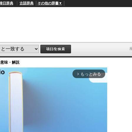
韓日辞典
古語辞典
その他の辞書▼
の意味・解説
もっとみる
arrow_forward_ios