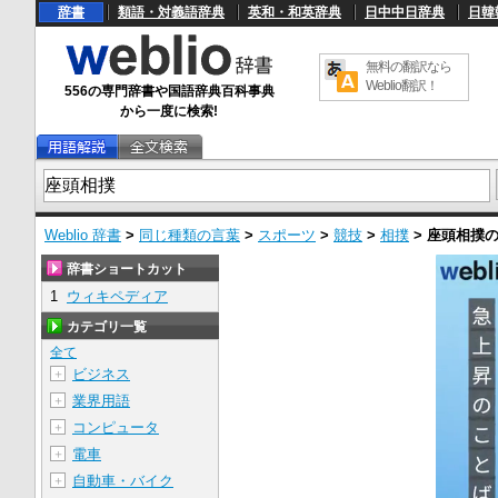
辞書
類語・対義語辞典
英和・和英辞典
日中中日辞典
日韓
無料の翻訳なら
Weblio翻訳！
556の専門辞書や国語辞典百科事典
から一度に検索!
Weblio 辞書
>
同じ種類の言葉
>
スポーツ
>
競技
>
相撲
>
座頭相撲
辞書ショートカット
1
ウィキペディア
カテゴリ一覧
全て
ビジネス
＋
業界用語
＋
コンピュータ
＋
電車
＋
自動車・バイク
＋