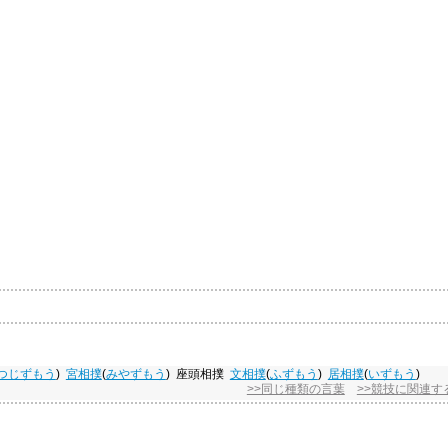
つじずもう
)
宮相撲
(
みやずもう
)
座頭相撲
文相撲
(
ふずもう
)
居相撲
(
いずもう
)
>>同じ種類の言葉
>>競技に関連す