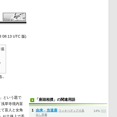
8:13 UTC 版)
を追
·
る。
」という題で
「座頭相撲」の関連用語
「浅草寺境内盲
にて盲人と女角
1
由来 - 当道座
ウィキペディア小見
|
|
|
|
|
14%
出し辞書
）が土俵上で手