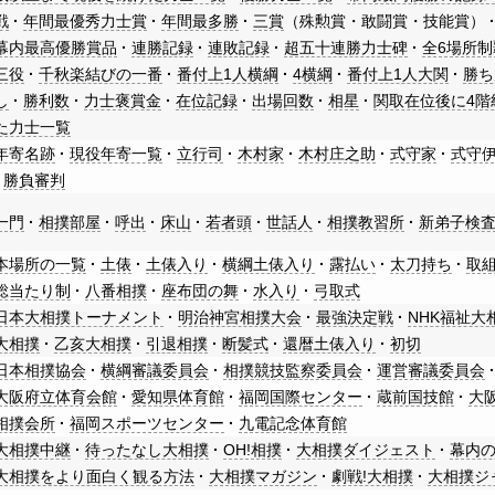
戦
年間最優秀力士賞
年間最多勝
三賞
（殊勲賞・敢闘賞・技能賞）
幕内最高優勝賞品
連勝記録
連敗記録
超五十連勝力士碑
全6場所制
三役
千秋楽結びの一番
番付上1人横綱
4横綱
番付上1人大関
勝ち
し
勝利数
力士褒賞金
在位記録
出場回数
相星
関取在位後に4階
た力士一覧
年寄名跡
現役年寄一覧
立行司
木村家
木村庄之助
式守家
式守
勝負審判
一門
相撲部屋
呼出
床山
若者頭
世話人
相撲教習所
新弟子検
本場所の一覧
土俵
土俵入り
横綱土俵入り
露払い
太刀持ち
取
総当たり制
八番相撲
座布団の舞
水入り
弓取式
日本大相撲トーナメント
明治神宮相撲大会
最強決定戦
NHK福祉大
大相撲
乙亥大相撲
引退相撲
断髪式
還暦土俵入り
初切
日本相撲協会
横綱審議委員会
相撲競技監察委員会
運営審議委員会
大阪府立体育会館
愛知県体育館
福岡国際センター
蔵前国技館
大
相撲会所
福岡スポーツセンター
九電記念体育館
大相撲中継
待ったなし大相撲
OH!相撲
大相撲ダイジェスト
幕内
大相撲をより面白く観る方法
大相撲マガジン
劇戦!大相撲
大相撲ジ