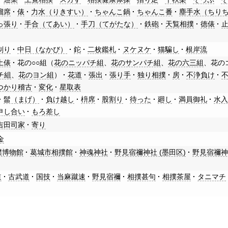
溜席
俵
力水（りきすい）
ちゃんこ鍋
ちゃんこ番
塵手水（ちり
っ張り
手合（てあい）
手刀（てがたな）
鉄砲
天覧相撲
徳俵
剃り
中日（なかび）
鉈
二枚鑑札
ヌケヌケ
猫騙し
根岸流
土俵
花の○○組（
花のニッパチ組
、
花のサンパチ組
、
花の六三組
、花の
チ組
、
花のヨン組
）
花道
張出
張り手
独り相撲
房
不浄負け
つかり稽古
変化
星取表
髷（まげ）
負け越し
枡席
股割り
待った
廻し
満員御礼
水
申し合い
もろ差し
吉田司家
寄り
金
撲博物館
葛城市相撲館
神魂神社
野見宿禰神社 (墨田区)
野見宿禰神
道
古武道
国技
当麻蹴速
野見宿禰
相撲甚句
相撲茶屋
タニマチ