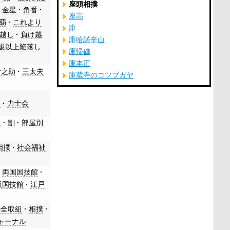
座頭相撲
金星
角番
座高
覇
これより
庫
越し
負け越
庫哈諾辛山
級以上陥落し
庫帰礁
庫本正
伊之助
三太夫
庫蔵寺のコツブガヤ
査
力士会
組
割
部屋別
相撲
社会福祉
両国国技館
阪国技館
江戸
の全取組
相撲
ャーナル