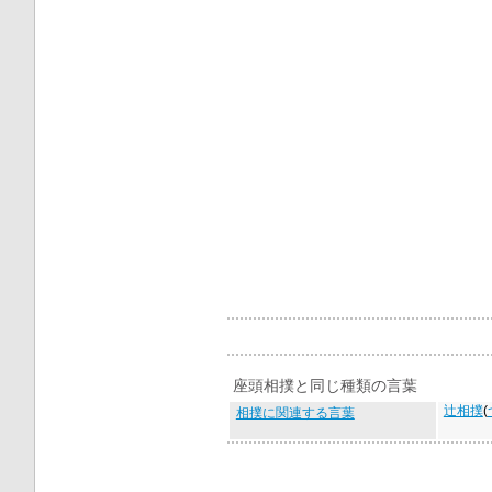
座頭相撲と同じ種類の言葉
辻相撲
(
相撲に関連する言葉