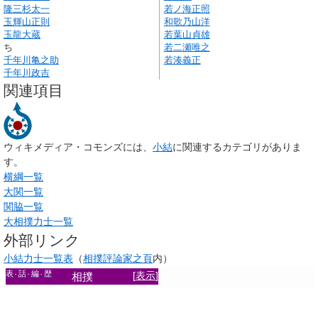
隆三杉太一
若ノ海正照
玉輝山正則
和歌乃山洋
玉龍大蔵
若葉山貞雄
ち
若二瀬唯之
千年川亀之助
若湊義正
千年川政吉
関連項目
ウィキメディア・コモンズには、
小結
に関連するカテゴリがありま
す。
横綱一覧
大関一覧
関脇一覧
大相撲力士一覧
外部リンク
小結力士一覧表
（
相撲評論家之頁
内）
表
話
編
歴
[
表示
]
相撲