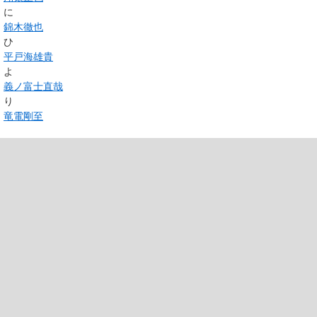
に
錦木徹也
ひ
平戸海雄貴
よ
義ノ富士直哉
り
竜電剛至