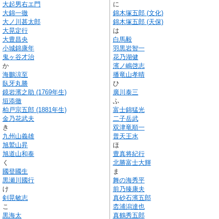
大起男右エ門
に
大錦一徹
錦木塚五郎 (文化)
大ノ川甚太郎
錦木塚五郎 (天保)
大晃定行
は
大豊昌央
白馬毅
小城錦康年
羽黒岩智一
鬼ヶ谷才治
花乃湖健
か
濱ノ嶋啓志
海鵬涼至
播竜山孝晴
臥牙丸勝
ひ
鏡岩濱之助 (1769年生)
廣川泰三
垣添徹
ふ
柏戸宗五郎 (1881年生)
富士錦猛光
金乃花武夫
二子岳武
き
双津竜順一
九州山義雄
普天王水
旭鷲山昇
ほ
旭道山和泰
豊真将紀行
く
北勝富士大輝
國登國生
ま
黒瀬川國行
舞の海秀平
け
前乃臻康夫
剣晃敏志
真砂石濱五郎
こ
枩浦潟達也
黒海太
真鶴秀五郎