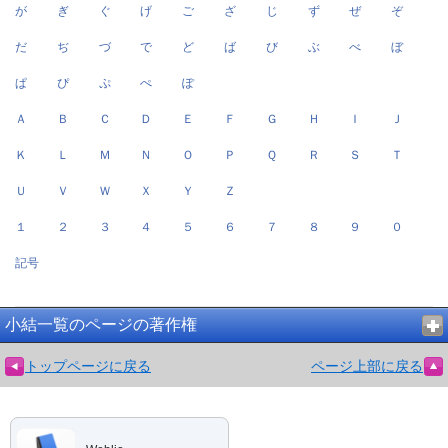
が
ぎ
ぐ
げ
ご
ざ
じ
ず
ぜ
ぞ
だ
ぢ
づ
で
ど
ば
び
ぶ
べ
ぼ
ぱ
ぴ
ぷ
ぺ
ぽ
Ａ
Ｂ
Ｃ
Ｄ
Ｅ
Ｆ
Ｇ
Ｈ
Ｉ
Ｊ
Ｋ
Ｌ
Ｍ
Ｎ
Ｏ
Ｐ
Ｑ
Ｒ
Ｓ
Ｔ
Ｕ
Ｖ
Ｗ
Ｘ
Ｙ
Ｚ
１
２
３
４
５
６
７
８
９
０
記号
小結一覧のページの著作権
トップページに戻る
ページ上部に戻る