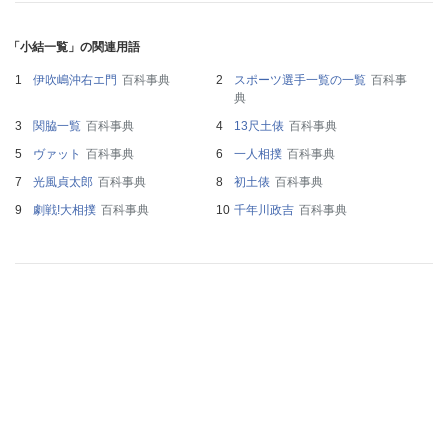
「小結一覧」の関連用語
伊吹嶋沖右エ門
百科事典
スポーツ選手一覧の一覧
百科事
典
関脇一覧
百科事典
13尺土俵
百科事典
ヴァット
百科事典
一人相撲
百科事典
光風貞太郎
百科事典
初土俵
百科事典
劇戦!大相撲
百科事典
千年川政吉
百科事典