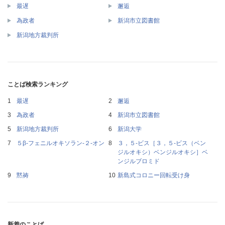
最遅
邂逅
為政者
新潟市立図書館
新潟地方裁判所
ことば検索ランキング
最遅
邂逅
為政者
新潟市立図書館
新潟地方裁判所
新潟大学
５β‐フェニルオキソラン‐２‐オン
３，５‐ビス［３，５‐ビス（ベン
ジルオキシ）ベンジルオキシ］ベ
ンジルブロミド
黙祷
新島式コロニー回転受け身
新着のことば