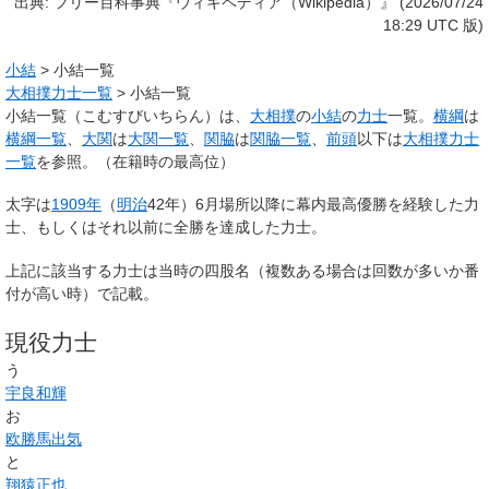
出典: フリー百科事典『ウィキペディア（Wikipedia）』 (2026/07/24
18:29 UTC 版)
小結
>
小結一覧
大相撲力士一覧
>
小結一覧
小結一覧
（こむすびいちらん）は、
大相撲
の
小結
の
力士
一覧。
横綱
は
横綱一覧
、
大関
は
大関一覧
、
関脇
は
関脇一覧
、
前頭
以下は
大相撲力士
一覧
を参照。（在籍時の最高位）
太字
は
1909年
（
明治
42年）6月場所以降に幕内最高優勝を経験した力
士、もしくはそれ以前に全勝を達成した力士。
上記に該当する力士は当時の四股名（複数ある場合は回数が多いか番
付が高い時）で記載。
現役力士
う
宇良和輝
お
欧勝馬出気
と
翔猿正也