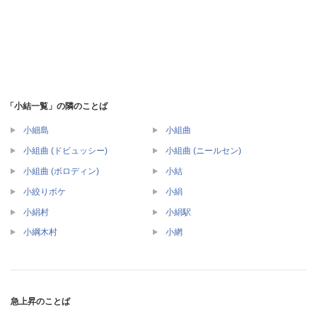
「小結一覧」の隣のことば
小細島
小組曲
小組曲 (ドビュッシー)
小組曲 (ニールセン)
小組曲 (ボロディン)
小結
小絞りボケ
小絹
小絹村
小絹駅
小綱木村
小網
急上昇のことば