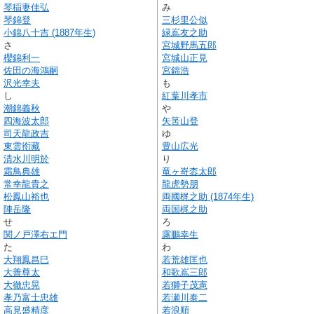
琴稲妻佳弘
み
琴錦登
三杉里公似
小錦八十吉 (1887年生)
緑嶌友之助
さ
宮城野馬五郎
櫻錦利一
宮城山正見
佐田の海鴻嗣
宮錦浩
沢光幸夫
も
し
紅葉川孝市
潮錦義秋
や
四海波太郎
矢筈山登
司天龍政吉
ゆ
東雲衑藏
豊山広光
清水川明於
り
霜鳥典雄
竜ヶ嵜枩太郎
常幸龍貴之
龍虎勢朋
松鳳山裕也
両國梶之助 (1874年生)
陣岳隆
両国梶之助
せ
ろ
関ノ戸澤右エ門
露鵬幸生
た
わ
大翔鳳昌巳
若荒雄匡也
大善尊太
和歌嶌三郎
大徹忠晃
若獅子茂憲
孝乃富士忠雄
若瀬川泰二
高見盛精彦
若浪順