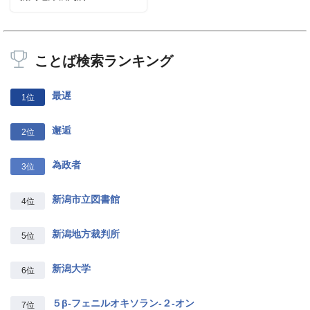
ことば検索ランキング
最遅
1位
邂逅
2位
為政者
3位
新潟市立図書館
4位
新潟地方裁判所
5位
新潟大学
6位
５β‐フェニルオキソラン‐２‐オン
7位