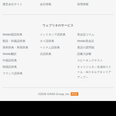
運営会社サイト
会社情報
採用情報
ウェブリオのサービス
Weblio国語辞典
インドネシア語辞典
英会話コラム
類語・対義語辞典
タイ語辞典
Weblio英会話
英和辞典・和英辞典
ベトナム語辞典
英語の質問箱
Weblio翻訳
古語辞典
語彙力診断
中国語辞典
スピーキングテスト
韓国語辞典
キャリジェネ～生成AIスク
ール・AIスキルでキャリア
フランス語辞典
アップ～
©2026 GRAS Group, Inc.