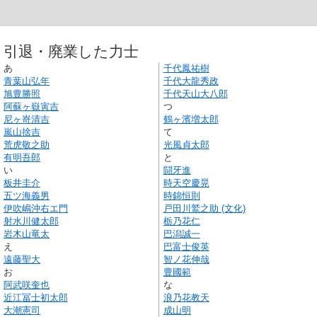
引退・廃業した力士
あ
千代鳳祐樹
青葉山弘年
千代大龍秀政
旭豊勝照
千代天山大八郎
阿蘇ヶ嶽寅吉
つ
尼ヶ嵜清吉
鶴ヶ濱増太郎
嵐山捨吉
て
荒虎敬之助
光風貞太郎
有明吾郎
と
い
闘牙進
板井圭介
時天空慶晃
五ツ海義男
時錦恒則
伊吹嶋沖右エ門
戸田川鷲之助 (文化)
射水川健太郎
栃乃花仁
岩木山竜太
巴潟誠一
え
巴富士俊英
遠藤聖大
智ノ花伸哉
お
豊國範
阿武咲奎也
な
近江冨士初太郎
浪乃花教天
大潮憲司
成山明