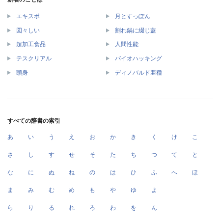
エキスポ
月とすっぽん
図々しい
割れ鍋に綴じ蓋
超加工食品
人間性能
テスクリアル
バイオハッキング
頭身
ディノバルド亜種
すべての辞書の索引
あ
い
う
え
お
か
き
く
け
こ
さ
し
す
せ
そ
た
ち
つ
て
と
な
に
ぬ
ね
の
は
ひ
ふ
へ
ほ
ま
み
む
め
も
や
ゆ
よ
ら
り
る
れ
ろ
わ
を
ん