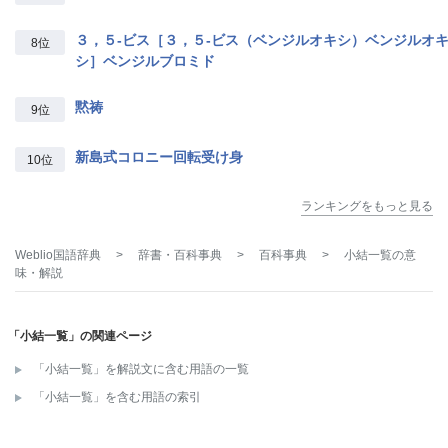
３，５‐ビス［３，５‐ビス（ベンジルオキシ）ベンジルオ
8位
シ］ベンジルブロミド
黙祷
9位
新島式コロニー回転受け身
10位
ランキングをもっと見る
Weblio国語辞典
>
辞書・百科事典
>
百科事典
>
小結一覧
の意
味・解説
「小結一覧」の関連ページ
「小結一覧」を解説文に含む用語の一覧
「小結一覧」を含む用語の索引