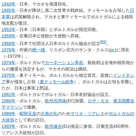
1943年
- 日本、マカオを保護領化。
1945年
- 日本が降伏し第二次世界大戦終結。ティモールを占領した
日
本軍
は武装解除され、マカオと東ティモールでポルトガルによる植民
地支配が復活。
1953年
- 日本（日本国）とポルトガルが国交回復。
1959年
- 在葡日本公使館が大使館へ昇格。
[
65
]
1968年
- 日本で社団法人日本ポルトガル協会が設立
。
1970年
- 作家の
檀一雄
、リスボン北方のサンタ・クルス
(
pt:
)
に滞在
（-1972年）。
1974年
- ポルトガルで
カーネーション革命
。新政府は全海外植民地か
らの撤退を決定するが、マカオの統治は継続。
1975年
- 東ティモール、ポルトガルから独立宣言。直後に
インドネシ
ア
軍が侵攻し占領（
東ティモール紛争
）。ポルトガルは占領を非難し
たが、日本は事実上黙認。
1981年
- ポルトガルでポルトガル－日本友好協会が設立。
1986年
- ポルトガル、
欧州共同体
(EC)加盟。
ロザ・モタ
、
東京国際女
子マラソン
で優勝。
1989年
-
昭和天皇
の
大喪の礼
のため
マリオ・ソアレス
が
ポルトガルの
大統領
として初の訪日。
1993年
- ポルトガル、
欧州連合
(EU)発足に参加。日葡交流450周年。
ソアレス大統領が訪日。