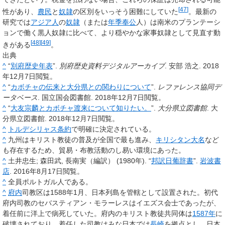
[
47
]
性があり、
農民
と
奴隷
の区別をいっそう困難にしていた
。最新の
研究では
アジア人
の
奴隷
（または
年季奉公
人）は南米のプランテーシ
ョンで働く黒人奴隷に比べて、より穏やかな家事奴隷として見直す動
[
48
]
[
49
]
きがある
。
出典
^
“
別府歴史年表
”.
別府歴史資料デジタルアーカイブ
. 安部 浩之. 2018
年12月7日閲覧。
^
“
カボチャの伝来と大分県との関わりについて
”.
レファレンス協同デ
ータベース
. 国立国会図書館. 2018年12月7日閲覧。
^
“
大友宗麟とカボチャ渡来について知りたい。
”.
大分県立図書館
. 大
分県立図書館. 2018年12月7日閲覧。
^
トルデシリャス条約
で明確に決定されている。
^
九州はキリスト教徒の普及が全国で最も進み、
キリシタン大名
など
も存在するため、貿易・布教活動のし易い環境にあった。
^
土井忠生; 森田武, 長南実（編訳） (1980年). “
邦訳日葡辞書
”.
岩波書
店
. 2016年8月17日閲覧。
^
全員ポルトガル人である。
^
府内
司教区は1588年1月、日本列島を管轄として設置された。初代
府内司教のセバスティアン・モラーレスはイエズス会士であったが、
着任前に洋上で病死していた。府内のキリスト教徒共同体は
1587年
に
破壊されており、着任した司教はみな日本では
長崎
を拠点とし、
日本