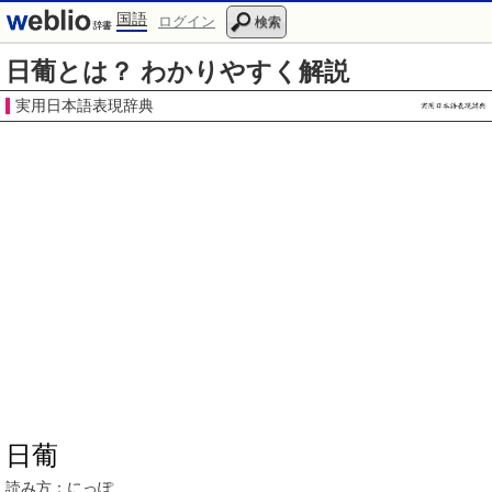
国語
ログイン
検索
日葡とは？ わかりやすく解説
実用日本語表現辞典
日葡
読み方：
にっぽ