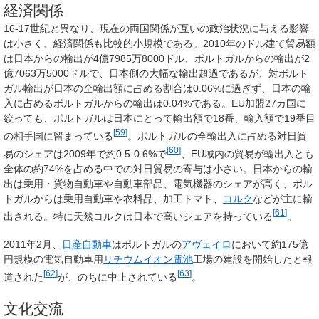
経済関係
16-17世紀と異なり、現在の両国関係が互いの政治状況に与える影響
は小さく、経済関係も比較的小規模である。2010年のドル建て貿易額
は日本からの輸出が4億7985万8000ドル、ポルトガルからの輸出が2
億7063万5000ドルで、日本側の大幅な輸出超過であるが、対ポルト
ガル輸出が日本の全輸出額に占める割合は0.06%に過ぎず、日本の輸
入に占めるポルトガルからの輸出は0.04%である。EU加盟27カ国に
絞っても、ポルトガルは日本にとって輸出額で18番、輸入額で19番目
[
59
]
の相手国に留まっている
。ポルトガルの全輸出入に占める対日貿
[
60
]
易のシェアは2009年で約0.5-0.6%で
、EU域内の貿易が輸出入とも
全体の約74%を占める中での対日貿易の寄与は小さい。日本からの輸
出は乗用・貨物自動車や自動車部品、電気機器のシェアが高く、ポル
トガルからは乗用自動車や衣料品、加工トマト、
コルク
などが主に輸
[
61
]
出される。特に天然コルクは日本で高いシェアを持っている
。
2011年2月、
日産自動車
はポルトガルの
アヴェイロ
において約175億
円規模の電気自動車用
リチウムイオン電池
工場の建設を開始したと報
[
62
]
[
63
]
道された
が、のちに中止されている
。
文化交流