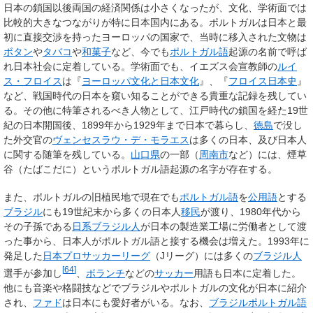
日本の鎖国以後両国の経済関係は小さくなったが、文化、学術面では
比較的大きなつながりが特に日本国内にある。ポルトガルは日本と最
初に直接交渉を持ったヨーロッパの国家で、当時に移入された文物は
ボタン
や
タバコ
や
和菓子
など、今でも
ポルトガル語
起源の名前で呼ば
れ日本社会に定着している。学術面でも、イエズス会宣教師の
ルイ
ス・フロイス
は『
ヨーロッパ文化と日本文化
』、『
フロイス日本史
』
など、戦国時代の日本を窺い知ることができる貴重な記録を残してい
る。その他に特筆されるべき人物として、江戸時代の鎖国を経た19世
紀の日本開国後、1899年から1929年まで日本で暮らし、
徳島
で没し
た外交官の
ヴェンセスラウ・デ・モラエス
は多くの日本、及び日本人
に関する随筆を残している。
山口県
の一部（
周南市
など）には、煙草
谷（たばこだに）というポルトガル語起源の名字が存在する。
また、ポルトガルの旧植民地で現在でも
ポルトガル語
を
公用語
とする
ブラジル
にも19世紀末から多くの日本人
移民
が渡り、1980年代から
その子孫である
日系ブラジル人
が日本の製造業工場に労働者として渡
った事から、日本人がポルトガル語と接する機会は増えた。1993年に
発足した
日本プロサッカーリーグ
（Jリーグ）には多くの
ブラジル人
[
64
]
選手が参加し
、
ボランチ
などの
サッカー
用語も日本に定着した。
他にも音楽や格闘技などでブラジルやポルトガルの文化が日本に紹介
され、
ファド
は日本にも愛好者がいる。なお、
ブラジルポルトガル語