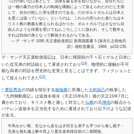
っけの幸いな口実として、法律を破る罪を知りながら、自分たちに
は一種の暴力が日本人の執拗な嘆願によって加えられたのだと主張
して、自分の犯した罪を隠すのである。だがポルトガル人は日本人
を悪くは扱っていない。というのは、これらの売られた者たちはキ
リスト教の教義を教えられるばかりか、ポルトガルではさながら自
由人のような待遇を受けてねんごろしごくに扱われ、そして数年も
すれば自由の身となって解放されるからである。
— デ ･サンデ 1590 天正遣欧使節記 新異国叢書 5 (泉井久之助他共
訳）雄松堂書店、1969、p232-235
デ・サンデ天正遣欧使節記は、日本に帰国前の千々石ミゲルと日本に
[
24
]
いた従兄弟の対話録として著述されており
、物理的に接触が不可
能な両者の対話を歴史的な史実と見ることはできず、フィクションと
[
23
]
して捉えられてきた
。
^
豊臣秀吉
の功績を喧伝する
御伽衆
に所属した
大村由己
の執筆した
『九州御動座記』は追放令発令（天正15年6月）後の天正15年7月に
書かれており、キリスト教と激しく対立した
仏教
の元
僧侶
の観点から
バテレン追放令を正当化するために著述されており以下のような記述
がある。
牛馬をかい取、生なから皮をはぎ坊主も弟子も手つから食し親子・
兄弟も無礼儀上䣍今世より畜生道有様目前の二相聞候。