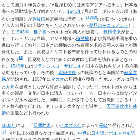
として国力を伸長させ、16世紀初めには東南アジアへ進出し、日本近
海へも活動域を広げ始めていた。
1541年
7月27日、ポルトガル船（あ
[
1
]
[
2
]
[
3
]
るいは明船）が
豊後国
神宮寺浦に漂着した
のが日本へのポルト
ガル人の最初の上陸であったとされている（
発見のモニュメント
）。
そして
1543年
、
種子島
へポルトガル商人が漂着し、
鉄砲伝来
が起こ
る。ポルトガルは当時、アジア地域へ
植民地
および貿易相手国を求め
進出を行っており、日本との接触ののち通商を求める商人の動きが活
発化した。また、貿易はキリスト教布教を伴って行われるものとの戦
[
4
]
略があり
、貿易商人と共に多くの宣教師も日本を訪れる事となっ
た。
1549年
には
フランシスコ・ザビエル
が日本を訪れキリスト教布教
活動を行っている。その後、
織田信長
らの庇護のもと両国間で
南蛮貿
易
が開始され、1557年に
マカオ
の居留権を獲得したポルトガルは同地
[
5
]
と
九州
を拠点としながら貿易を展開していった
。ポルトガルからは
多くの製品、文化が日本に流入していった一方、日本からは銀などが
ポルトガルへ流出した。同時に、九州を中心として宣教師によるキリ
スト教布教も行われ、キリシタン大名なども誕生し、
天正遣欧少年使
節
の派遣なども行われた。
1603年
には、『
日葡辞書
』が
イエズス会
によって
長崎
で発行された
[
6
]
。4年以上の歳月をかけて編纂され、
中世
の
日本語
と
ポルトガル語
を研究するうえでの貴重な資料となっている。