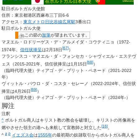
在ポルトガル日本大使
駐日ポルトガル大使館
住所：東京都港区西麻布三丁目6-6
アクセス：
東京メトロ日比谷線
広尾駅
3番出口
駐日ポルトガル大使
この節の
加筆
が望まれています。
マヌエル・ロドリーゲス・デ・アルメイダ・コウティニョ（1972-
[
67
]
1974年、
信任状捧呈
は2月18日
）
フランシスコ・マヌエル・ダ・フォンセカ・シャヴィエル・エステヴ
[
68
]
ェス（2015-2021年、信任状捧呈は1月15日
）
（臨時代理大使）ティアゴ・デ・ブリット・ペネード（2021-2022
年）
ヴィットル・パウロ・ダ・コスタ・セレーノ（2022-2024年、信任状
[
69
]
捧呈は4月26日
）
（臨時代理大使）ティアゴ・デ・ブリット・ペネード（2024年-）
脚注
注釈
^
ポルトガル商人はキリスト教の教会を破壊し、キリストの肖像画を
[
16
]
燃やさせた領主の港へも来航して宣教師と対立した
。
a
b
^
イエズス会
は
1555年
の最初期の奴隷取引からポルトガル商人を