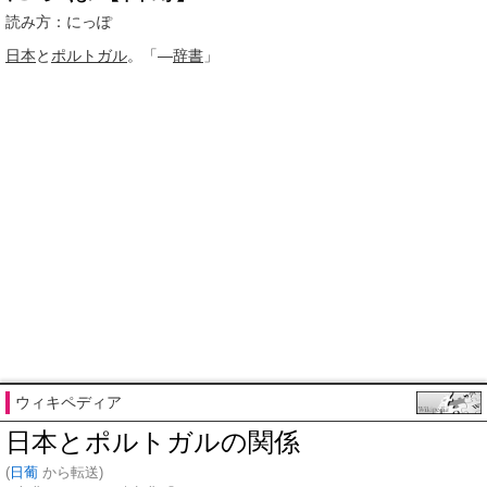
読み方：にっぽ
日本
と
ポルトガル
。「―
辞書
」
ウィキペディア
日本とポルトガルの関係
(
日葡
から転送)