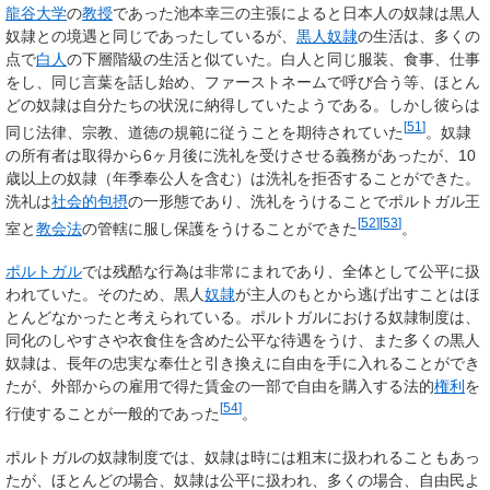
龍谷大学
の
教授
であった池本幸三の主張によると日本人の奴隷は黒人
奴隷との境遇と同じであったしているが、
黒人奴隷
の生活は、多くの
点で
白人
の下層階級の生活と似ていた。白人と同じ服装、食事、仕事
をし、同じ言葉を話し始め、ファーストネームで呼び合う等、ほとん
どの奴隷は自分たちの状況に納得していたようである。しかし彼らは
[
51
]
同じ法律、宗教、道徳の規範に従うことを期待されていた
。奴隷
の所有者は取得から6ヶ月後に洗礼を受けさせる義務があったが、10
歳以上の奴隷（年季奉公人を含む）は洗礼を拒否することができた。
洗礼は
社会的包摂
の一形態であり、洗礼をうけることでポルトガル王
[
52
]
[
53
]
室と
教会法
の管轄に服し保護をうけることができた
。
ポルトガル
では残酷な行為は非常にまれであり、全体として公平に扱
われていた。そのため、黒人
奴隷
が主人のもとから逃げ出すことはほ
とんどなかったと考えられている。ポルトガルにおける奴隷制度は、
同化のしやすさや衣食住を含めた公平な待遇をうけ、また多くの黒人
奴隷は、長年の忠実な奉仕と引き換えに自由を手に入れることができ
たが、外部からの雇用で得た賃金の一部で自由を購入する法的
権利
を
[
54
]
行使することが一般的であった
。
ポルトガルの奴隷制度では、奴隷は時には粗末に扱われることもあっ
たが、ほとんどの場合、奴隷は公平に扱われ、多くの場合、自由民よ