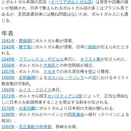
とポルトガル本国の言語（
イベリアポルトガル語
）は発音や語彙の違
いが指摘され、日本で教えられるポルトガル語の多くはブラジル系で
あるが、意思疎通自体には概ね問題はないため、ポルトガル人にも通
じる。
年表
1541年
-
豊後国
にポルトガル船が漂着。
1543年
-
種子島
にポルトガル船が漂着。日本に
鉄砲
が伝えられたとさ
れる。
1549年
-
フランシスコ・ザビエル
来日し、
キリスト教
が伝えられた。
1556年
- ポルトガルと
大友氏
との外交関係が成立。
1557年
- ポルトガル、
マカオ
での永久居住権を
明
より獲得。
1560年
-
足利義輝
による
ガスパル・ヴィレラ
への
京
におけるキリスト
教宣教許可制札。
1563年
-
ルイス・フロイス
来日。
1571年
- ポルトガル国王
セバスティアン1世
によって、正当な理由な
しに日本人を奴隷拘束することを禁止する勅令が出される。
1576年
-
大友宗麟
にポルトガルより日本初の大砲が贈られる。
1580年
- ポルトガルがスペインとの
同君連合
へ移行（スペインによる
統治）。
1582年
-
天正遣欧少年使節
、長崎を出発。