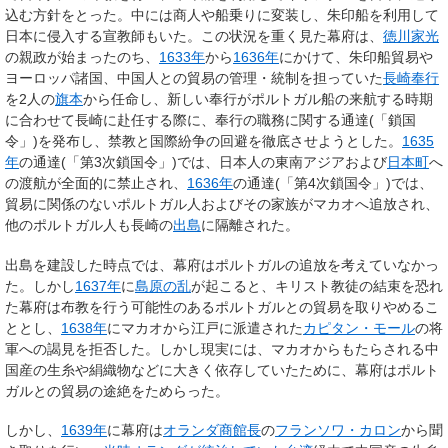
込む方針をとった。中には商人や船乗りに変装し、朱印船を利用して
日本に侵入する宣教師もいた。この状況を重く見た幕府は、
徳川家光
の親政が始まったのち、
1633年
から
1636年
にかけて、朱印船貿易や
ヨーロッパ諸国、中国人との貿易の管理・統制を担っていた
長崎奉行
を2人の
旗本
から任命し、新しい奉行がポルトガル船の来航する時期
に合わせて長崎に赴任する際に、奉行の職務に関する通達(「鎖国
令」)を発布し、禁教と国際紛争の回避を徹底させようとした。
1635
年
の通達(「第3次鎖国令」)では、日本人の東南アジアおよび
日本町
へ
の渡航が全面的に禁止され、
1636年
の通達(「第4次鎖国令」)では、
貿易に関係のないポルトガル人およびその家族がマカオへ追放され、
他のポルトガル人も長崎の
出島
に隔離された。
出島を建設した時点では、幕府はポルトガルの追放を考えていなかっ
た。しかし
1637年
に
島原の乱
が起こると、キリスト教徒の結束を恐れ
た幕府は布教を行う可能性のあるポルトガルとの貿易を取りやめるこ
ととし、
1638年
にマカオから江戸に派遣された
カピタン・モール
の将
軍への謁見を拒否した。しかし現実には、マカオからもたらされる中
国産の生糸や絹織物などに大きく依存していたために、幕府はポルト
ガルとの貿易の途絶をためらった。
しかし、
1639年
に幕府は
オランダ商館長
の
フランソワ・カロン
から聞