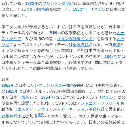
戦している。
1922年
の
ワシントン会議
には日葡両国を含めた9カ国が
出席し、ともに
九カ国条約
を批准した。
1932年
、
リスボン
に日本公使
館が開館した。
第二次世界大戦が始まるとポルトガルは中立を宣言したが、日本軍に
ティモール島を占領され、自国への攻撃拠点となることを恐れた
オー
ストラリア
、及び周辺の権益（
オランダ領東インド
）を保有する
オラ
ンダ
によってポルトガル領ティモールは
保障占領
される。一方
香港
や
オランダ領東インドを占領した日本軍は、当初は中立を謳ったポルト
ガル領には侵攻しなかったが、ポルトガル政府の黙認の元
1942年
には
日本軍がティモール島全島を掌握し、終戦までの3年間日本による支
配が行われた。この間外交関係は一時途絶している。
戦後
1952年
に日本は
サンフランシスコ平和条約
発行により主権を回復し、
翌
1953年
に日本とポルトガルは外交関係を回復した。同年にポルトガ
ルが日本（
東京
）に、
1954年
には日本がポルトガル（
リスボン
）に公
使館を再び設置した。以後、ポルトガルは
アントニオ・サラザール
独
裁体制（
エスタド・ノヴォ
）から
カーネーション革命
を経て民主化と
[
58
]
欧州共同体
(EC)加盟
へと大きく変化し、マカオ返還や東ティモー
ル独立などでアジアでの領土もすべて失ったが、日本との友好関係は