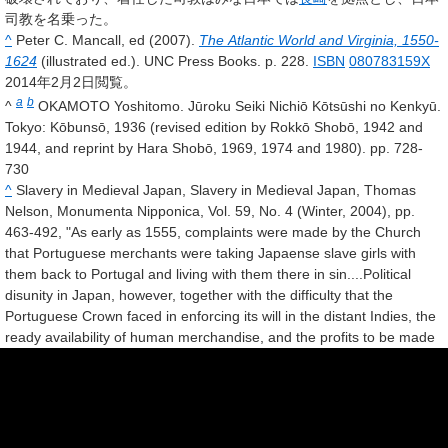
司教
を名乗った。
^
Peter C. Mancall, ed (2007).
The Atlantic World and Virginia, 1550-
1624
(illustrated ed.). UNC Press Books. p. 228.
ISBN
080783159X
2014年2月2日閲覧。
a
b
^
OKAMOTO Yoshitomo. Jūroku Seiki Nichiō Kōtsūshi no Kenkyū.
Tokyo: Kōbunsō, 1936 (revised edition by Rokkō Shobō, 1942 and
1944, and reprint by Hara Shobō, 1969, 1974 and 1980). pp. 728-
730
^
Slavery in Medieval Japan, Slavery in Medieval Japan, Thomas
Nelson, Monumenta Nipponica, Vol. 59, No. 4 (Winter, 2004), pp.
463-492, "As early as 1555, complaints were made by the Church
that Portuguese merchants were taking Japaense slave girls with
them back to Portugal and living with them there in sin....Political
disunity in Japan, however, together with the difficulty that the
Portuguese Crown faced in enforcing its will in the distant Indies, the
ready availability of human merchandise, and the profits to be made
from the trade meant that the chances were negligible of such a ban
actually being enforced. In 1603 and 1605, the citizens of Goa
protested against the law, claiming that it was wrong to ban the traffic
in slaves who had been legally bought. Eventually, in 1605, King
Philip of Spain and Portugal issued a document that was a