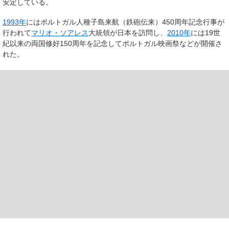
安定している。
1993年
にはポルトガル人種子島来航（鉄砲伝来）450周年記念行事が
行われて
マリオ・ソアレス
大統領が日本を訪問し、
2010年
には19世
紀以来の両国修好150周年を記念してポルトガル映画祭などが開催さ
れた。