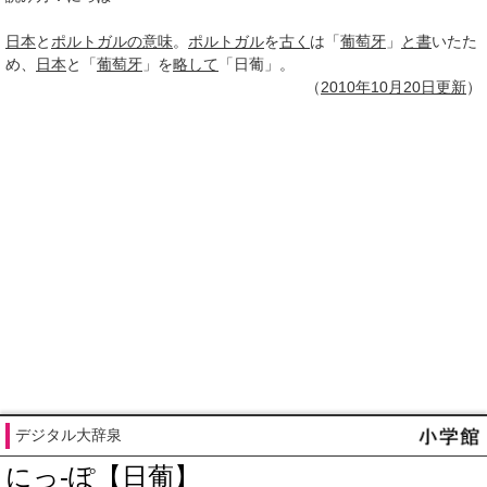
日本
と
ポルトガル
の意味
。
ポルトガル
を
古く
は「
葡萄牙
」
と書
いたた
め、
日本
と「
葡萄牙
」を
略して
「日葡」。
（
2010年10月
20日
更新
）
デジタル大辞泉
にっ‐ぽ【日葡】