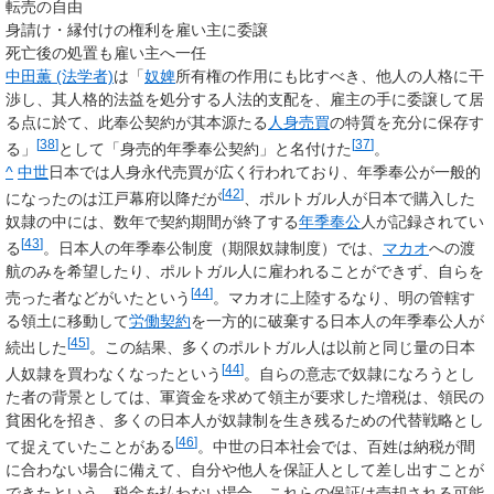
転売の自由
身請け・縁付けの権利を雇い主に委譲
死亡後の処置も雇い主へ一任
中田薫 (法学者)
は「
奴婢
所有権の作用にも比すべき、他人の人格に干
渉し、其人格的法益を処分する人法的支配を、雇主の手に委譲して居
る点に於て、此奉公契約が其本源たる
人身売買
の特質を充分に保存す
[
38
]
[
37
]
る」
として「身売的年季奉公契約」と名付けた
。
^
中世
日本では人身永代売買が広く行われており、年季奉公が一般的
[
42
]
になったのは江戸幕府以降だが
、ポルトガル人が日本で購入した
奴隷の中には、数年で契約期間が終了する
年季奉公
人が記録されてい
[
43
]
る
。日本人の年季奉公制度（期限奴隷制度）では、
マカオ
への渡
航のみを希望したり、ポルトガル人に雇われることができず、自らを
[
44
]
売った者などがいたという
。マカオに上陸するなり、明の管轄す
る領土に移動して
労働契約
を一方的に破棄する日本人の年季奉公人が
[
45
]
続出した
。この結果、多くのポルトガル人は以前と同じ量の日本
[
44
]
人奴隷を買わなくなったという
。自らの意志で奴隷になろうとし
た者の背景としては、軍資金を求めて領主が要求した増税は、領民の
貧困化を招き、多くの日本人が奴隷制を生き残るための代替戦略とし
[
46
]
て捉えていたことがある
。中世の日本社会では、百姓は納税が間
に合わない場合に備えて、自分や他人を保証人として差し出すことが
できたという。税金を払わない場合、これらの保証は売却される可能