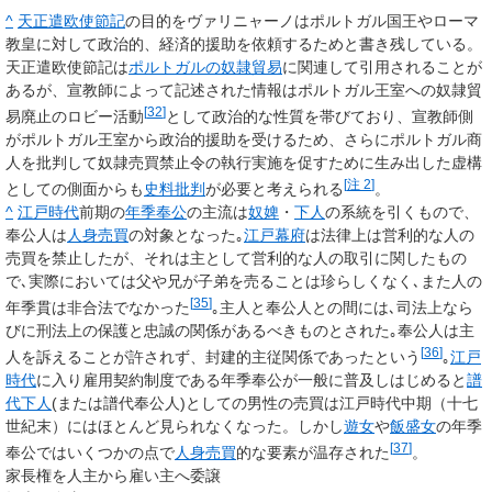
^
天正遣欧使節記
の目的をヴァリニャーノはポルトガル国王やローマ
教皇に対して政治的、経済的援助を依頼するためと書き残している。
天正遣欧使節記は
ポルトガルの奴隷貿易
に関連して引用されることが
あるが、宣教師によって記述された情報はポルトガル王室への奴隷貿
[
32
]
易廃止のロビー活動
として政治的な性質を帯びており、宣教師側
がポルトガル王室から政治的援助を受けるため、さらにポルトガル商
人を批判して奴隷売買禁止令の執行実施を促すために生み出した虚構
[
注 2
]
としての側面からも
史料批判
が必要と考えられる
。
^
江戸時代
前期の
年季奉公
の主流は
奴婢
・
下人
の系統を引くもので、
奉公人は
人身売買
の対象となった｡
江戸幕府
は法律上は営利的な人の
売買を禁止したが、それは主として営利的な人の取引に関したもの
で､実際においては父や兄が子弟を売ることは珍らしくなく､また人の
[
35
]
年季貫は非合法でなかった
｡主人と奉公人との間には､司法上なら
びに刑法上の保護と忠誠の関係があるべきものとされた｡奉公人は主
[
36
]
人を訴えることが許されず、封建的主従関係であったという
｡
江戸
時代
に入り雇用契約制度である年季奉公が一般に普及しはじめると
譜
代下人
(または譜代奉公人)としての男性の売買は江戸時代中期（十七
世紀末）にはほとんど見られなくなった。しかし
遊女
や
飯盛女
の年季
[
37
]
奉公ではいくつかの点で
人身売買
的な要素が温存された
。
家長権を人主から雇い主へ委譲