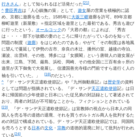
[
21
]
行きさん
」として知られるほど活発だった
。
^
豊臣秀吉
は「人心鎮撫の策」として、
遊女
屋の営業を積極的に認
め、京都に遊廓を造った。1585年に
大坂三郷
遊廓を許可。89年京都
柳町遊里（新屋敷）＝指定区域を遊里とした最初である。秀吉も遊び
に行ったという。
オールコック
の『大君の都』によれば、「秀吉
は・・・・部下が故郷の妻のところに帰りたがっているのを知って、
問題の制度（
遊廓
）をはじめたのである」やがて「その制度は各地風
に望んで蔓延して伊勢の古市、奈良の木辻、播州の室、越後の寺泊、
瀬波、出雲碕、その他、博多には「女膜閣」という唐韓人の遊女屋が
出来、江島、下関、厳島、浜松、岡崎、その他全国に三百有余ヶ所の
遊里が天下御免で大発展し、信濃国善光寺様の門前ですら道行く人の
[
18
]
袖を引いていた。」
のだという。
^
『
デ・サンデ天正遣欧使節記
』や『
九州御動座記
』は
歴史学
の資料
としては問題が指摘されている。『デ・サンデ
天正遣欧使節
記』は日
本に帰国前の少年使節と日本にいた従兄弟の対話録として著述されて
おり、両者の対話が不可能なことから、フィクションとされている
[
23
]
。『デ・サンデ天正遣欧使節記』は宣教師の視点から日本人の同
国人を売る等の道徳の退廃、それを買うポルトガル商人を批判するた
めの対話で構成されている。デ・サンデ天正遣欧使節記では、同国民
を売ろうとする
日本
の
文化
・
宗教
の道徳的退廃に対して批判が行われ
[
24
]
ている
。