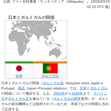
出典: フリー百科事典『ウィキペディア（Wikipedia）』 (2026/03/19
02:23 UTC 版)
日本とポルトガルの関係
日本
ポルトガル
日本とポルトガルの関係
（
ポルトガル語
:
Relações entre Japão e
Portugal
、
英語
:
Japan–Portugal relations
）では、
日本
と
ポルトガル
の関係について概説する。なお、
1581年
から
1640年
まで、
スペイン
王
が
ポルトガル王
を兼ねている（
ポルトガルの歴史
参照）が、ポルト
ガルの統治機構などは維持されているため、本稿ではその時期も含め
て記述する。