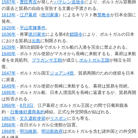
1587年
-
豊臣秀吉
が発した
バテレン追放令
により、ポルトガル宣教師
の退去と貿易の自由を宣告する文書が手渡される。
1613年
-
江戸幕府
（
徳川家康
）によるキリスト教
禁教令
が日本全国に
発布。
1620年
-
平山常陳事件
。
1636年
- 将軍
徳川家光
による第4次
鎖国令
により、ポルトガルの日本
における貿易は
出島
に制限される。
1639年
- 第5次鎖国令でポルトガル船の入港を完全に禁止される。
1640年
- ポルトガル使節がマカオから長崎に来航するも、幕府は来航
者を全員処刑。
ブラガンサ王朝
が成立し
ポルトガル王国
が独立を回
復。
1647年
- ポルトガル国王
ジョアン4世
、貿易再開のための使節を日本
に派遣。
1649年
- ポルトガル使節が長崎に来航するも、幕府は貿易を拒絶。
1685年
- ポルトガル船、日本人漂流民を長崎に返還するが、貿易再開
は拒否される。
1860年
-
8月3日
、江戸幕府とポルトガル王国との間で日葡和親条
約・
日葡修好通商条約
締結。正式な外交関係が結ばれる。
1862年
-
文久遣欧使節
が
リスボン
に立ち寄る。
1866年
- 在日ポルトガル公使館が設置。
1868年
-
明治維新
。
明治新政府
はポルトガルを含む諸外国との外交関
係を継承。