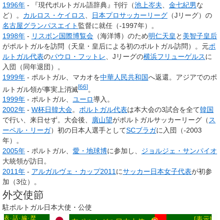
1996年
- 『現代ポルトガル語辞典』刊行（
池上岑夫
、
金七紀男
な
ど）。
カルロス・ケイロス
、
日本プロサッカーリーグ
（Jリーグ）の
名古屋グランパスエイト
監督に就任（-1997年）。
1998年
-
リスボン国際博覧会
（海洋博）のため
明仁
天皇
と
美智子
皇后
がポルトガルを訪問（天皇・皇后による初のポルトガル訪問）。元
ポ
ルトガル代表
の
パウロ・フットレ
、Jリーグの
横浜フリューゲルス
に
入団（同年退団）。
1999年
- ポルトガル、マカオを
中華人民共和国
へ返還。アジアでのポ
[
66
]
ルトガル領が事実上消滅
。
1999年
- ポルトガル、
ユーロ
導入。
2002年
-
W杯日韓大会
。
ポルトガル代表
は本大会の3試合を全て
韓国
で行い、来日せず。大会後、
廣山望
がポルトガルサッカーリーグ（
ス
ーペル・リーガ
）初の日本人選手として
SCブラガ
に入団（-2003
年）。
2005年
- ポルトガル、
愛・地球博
に参加し、
ジョルジェ・サンパイオ
大統領が訪日。
2011年
-
アルガルヴェ・カップ2011
に
サッカー日本女子代表
が初参
加（3位）。
外交使節
駐ポルトガル日本大使・公使
表
話
編
歴
[
表示
]