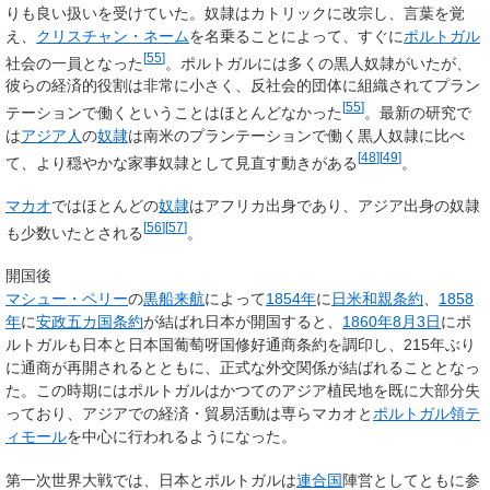
りも良い扱いを受けていた。奴隷はカトリックに改宗し、言葉を覚
え、
クリスチャン・ネーム
を名乗ることによって、すぐに
ポルトガル
[
55
]
社会の一員となった
。ポルトガルには多くの黒人奴隷がいたが、
彼らの経済的役割は非常に小さく、反社会的団体に組織されてプラン
[
55
]
テーションで働くということはほとんどなかった
。最新の研究で
は
アジア人
の
奴隷
は南米のプランテーションで働く黒人奴隷に比べ
[
48
]
[
49
]
て、より穏やかな家事奴隷として見直す動きがある
。
マカオ
ではほとんどの
奴隷
はアフリカ出身であり、アジア出身の奴隷
[
56
]
[
57
]
も少数いたとされる
。
開国後
マシュー・ペリー
の
黒船来航
によって
1854年
に
日米和親条約
、
1858
年
に
安政五カ国条約
が結ばれ日本が開国すると、
1860年
8月3日
にポ
ルトガルも日本と日本国葡萄呀国修好通商条約を調印し、215年ぶり
に通商が再開されるとともに、正式な外交関係が結ばれることとなっ
た。この時期にはポルトガルはかつてのアジア植民地を既に大部分失
っており、アジアでの経済・貿易活動は専らマカオと
ポルトガル領テ
ィモール
を中心に行われるようになった。
第一次世界大戦では、日本とポルトガルは
連合国
陣営としてともに参