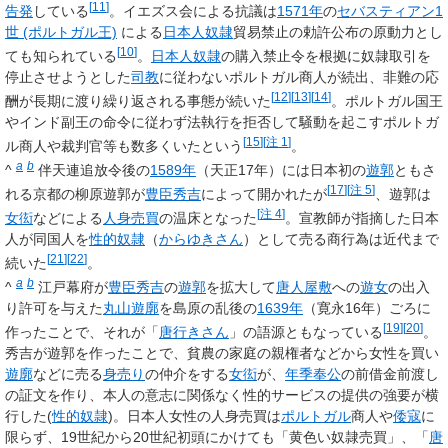
[
11
]
告発
している
。イエズス会による抗議は
1571年
の
セバスティアン1
世 (ポルトガル王)
による
日本人奴隷
貿易禁止の勅許公布の原動力とし
[
10
]
ても知られている
。
日本人奴隷
の購入禁止令を根拠に奴隷取引を
停止させようとした
司教
に従わないポルトガル商人が続出、非難の応
[
12
]
[
13
]
[
14
]
酬が長期に渡り繰り返される事態が続いた
。ポルトガル国王
やインド副王の命令に従わず法執行を拒否して騒動を起こすポルトガ
[
15
]
[
注 1
]
ル商人や裁判官等も数多くいたという
。
a
b
^
伴天連追放令後の
1589年
（天正17年）には日本初の
遊郭
ともさ
[
17
]
[
注 5
]
れる京都の柳原遊郭が
豊臣秀吉
によって開かれたが
、遊郭は
[
注 4
]
女衒
などによる
人身売買
の温床となった
。宣教師が指摘した日本
人が同国人を
性的奴隷
（
からゆきさん
）として売る商行為は近代まで
[
21
]
[
22
]
続いた
。
a
b
^
江戸幕府が
豊臣秀吉
の
遊郭
を拡大して
唐人屋敷
への
遊女
の出入
り許可を与えた
丸山遊廓
を島原の乱後の
1639年
（寛永16年）ごろに
[
19
]
[
20
]
作ったことで、それが「
唐行きさん
」の語源ともなっている
。
秀吉が遊郭を作ったことで、貧農の家庭の親権者などから女性を買い
遊廓
などに売る
身売り
の仲介をする
女衒
が、
年季奉公
の前借金前渡し
の証文を作り、本人の意志に関係なく性的サービスの提供の強要が横
行した(
性的奴隷
)。日本人女性の人身売買は
ポルトガル
商人や
倭寇
に
限らず、19世紀から20世紀初頭にかけても「黄色い奴隷売買」、「
唐