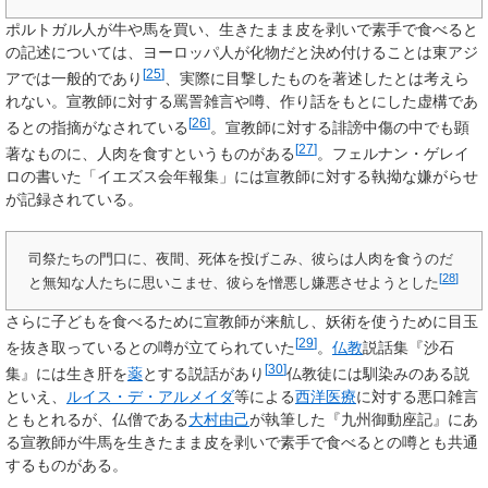
ポルトガル人が牛や馬を買い、
生きたまま皮を剥いで素手で食べる
と
の記述については、ヨーロッパ人が化物だと決め付けることは東アジ
[
25
]
アでは一般的であり
、実際に目撃したものを著述したとは考えら
れない。宣教師に対する罵詈雑言や噂、作り話をもとにした虚構であ
[
26
]
るとの指摘がなされている
。宣教師に対する誹謗中傷の中でも顕
[
27
]
著なものに、人肉を食すというものがある
。フェルナン・ゲレイ
ロの書いた「イエズス会年報集」には宣教師に対する執拗な嫌がらせ
が記録されている。
司祭たちの門口に、夜間、死体を投げこみ、彼らは人肉を食うのだ
[
28
]
と無知な人たちに思いこませ、彼らを憎悪し嫌悪させようとした
さらに子どもを食べるために宣教師が来航し、妖術を使うために目玉
[
29
]
を抜き取っているとの噂が立てられていた
。
仏教
説話集『沙石
[
30
]
集』には生き肝を
薬
とする説話があり
仏教徒には馴染みのある説
といえ、
ルイス・デ・アルメイダ
等による
西洋医療
に対する悪口雑言
ともとれるが、仏僧である
大村由己
が執筆した『九州御動座記』にあ
る宣教師が牛馬を生きたまま皮を剥いで素手で食べるとの噂とも共通
するものがある。