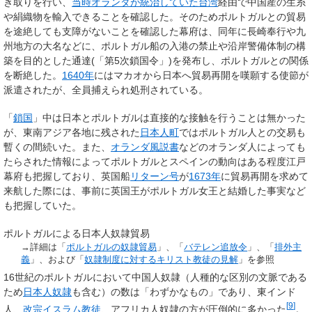
き取りを行い、
当時オランダが統治していた台湾
経由で中国産の生糸
や絹織物を輸入できることを確認した。そのためポルトガルとの貿易
を途絶しても支障がないことを確認した幕府は、同年に長崎奉行や九
州地方の大名などに、ポルトガル船の入港の禁止や沿岸警備体制の構
築を目的とした通達(「第5次鎖国令」)を発布し、ポルトガルとの関係
を断絶した。
1640年
にはマカオから日本へ貿易再開を嘆願する使節が
派遣されたが、全員捕えられ処刑されている。
「
鎖国
」中は日本とポルトガルは直接的な接触を行うことは無かった
が、東南アジア各地に残された
日本人町
ではポルトガル人との交易も
暫くの間続いた。また、
オランダ風説書
などのオランダ人によっても
たらされた情報によってポルトガルとスペインの動向はある程度江戸
幕府も把握しており、英国船
リターン号
が
1673年
に貿易再開を求めて
来航した際には、事前に英国王がポルトガル女王と結婚した事実など
も把握していた。
ポルトガルによる日本人奴隷貿易
→詳細は「
ポルトガルの奴隷貿易
」、「
バテレン追放令
」、「
排外主
義
」、および「
奴隷制度に対するキリスト教徒の見解
」を参照
16世紀のポルトガルにおいて中国人奴隷（人種的な区別の文脈である
ため
日本人奴隷
も含む）の数は「わずかなもの」であり、東インド
[
9
]
人、
改宗イスラム教徒
、アフリカ人奴隷の方が圧倒的に多かった
。