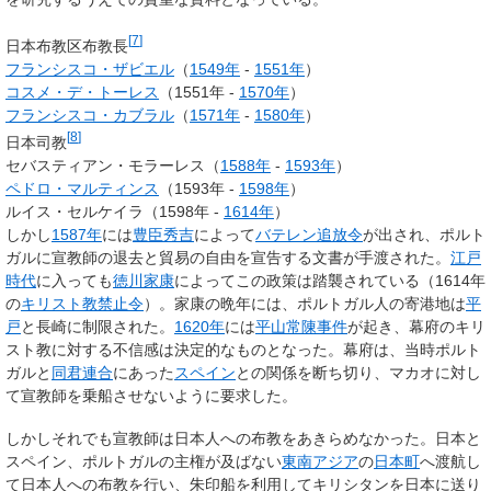
[
7
]
日本布教区布教長
フランシスコ・ザビエル
（
1549年
-
1551年
）
コスメ・デ・トーレス
（1551年 -
1570年
）
フランシスコ・カブラル
（
1571年
-
1580年
）
[
8
]
日本司教
セバスティアン・モラーレス（
1588年
-
1593年
）
ペドロ・マルティンス
（1593年 -
1598年
）
ルイス・セルケイラ（1598年 -
1614年
）
しかし
1587年
には
豊臣秀吉
によって
バテレン追放令
が出され、ポルト
ガルに宣教師の退去と貿易の自由を宣告する文書が手渡された。
江戸
時代
に入っても
徳川家康
によってこの政策は踏襲されている（1614年
の
キリスト教禁止令
）。家康の晩年には、ポルトガル人の寄港地は
平
戸
と長崎に制限された。
1620年
には
平山常陳事件
が起き、幕府のキリ
スト教に対する不信感は決定的なものとなった。幕府は、当時ポルト
ガルと
同君連合
にあった
スペイン
との関係を断ち切り、マカオに対し
て宣教師を乗船させないように要求した。
しかしそれでも宣教師は日本人への布教をあきらめなかった。日本と
スペイン、ポルトガルの主権が及ばない
東南アジア
の
日本町
へ渡航し
て日本人への布教を行い、朱印船を利用してキリシタンを日本に送り