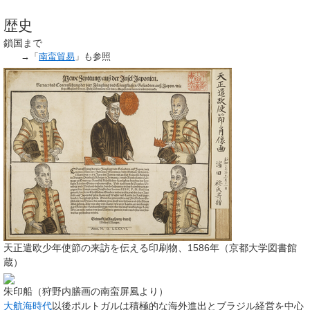
歴史
鎖国まで
→「
南蛮貿易
」も参照
天正遣欧少年使節の来訪を伝える印刷物、1586年（京都大学図書館
蔵）
朱印船（狩野内膳画の南蛮屏風より）
大航海時代
以後ポルトガルは積極的な海外進出とブラジル経営を中心