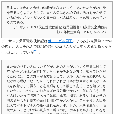
日本人には慾心と金銭の執着がはなはだしく、そのためたがいに身
を売るようなことをして、日本の名にきわめて醜い汚れをかぶせて
いるのを、ポルトガル人やヨーロッパ人はみな、不思議に思ってい
るのである。
— デ ･サンデ 1590 天正遣欧使節記 新異国叢書 5 (泉井久之助他共
訳）雄松堂書店、1969、p232-235
デ・サンデ天正遣欧使節記は
ポルトガル国王
による奴隷売買禁止の勅
令後も、人目を忍んで奴隷の強引な売り込みが日本人の奴隷商人から
[
24
]
行われたとしている
。
また会のパドレ方についてだが、あの方々がこういう売買に対して
本心からどれほど反対していられるかをあなた方にも知っていただ
くためには、この方々が百方苦心して、ポルトガルから勅状をいた
だかれる運びになったが、それによれば日本に渡来する商人が日本
人を奴隷として買うことを厳罰をもって禁じてあることを知っても
らいたい。しかしこのお布令ばかり厳重だからとて何になろう。日
本人はいたって強慾であって兄弟、縁者、朋友、あるいはまたその
他の者たちをも暴力や詭計を用いてかどわかし、こっそりと人目を
忍んでポルトガル人の船へ連れ込み、ポルトガル人を哀願なり、値
段の安いことで奴隷の買入れに誘うのだ。ポルトガル人はこれをも