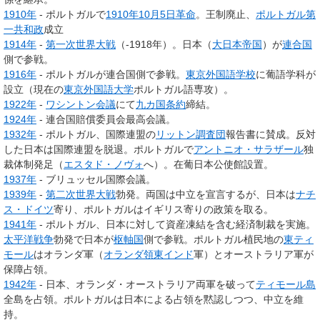
1910年
- ポルトガルで
1910年10月5日革命
。王制廃止、
ポルトガル第
一共和政
成立
1914年
-
第一次世界大戦
（-1918年）。日本（
大日本帝国
）が
連合国
側で参戦。
1916年
- ポルトガルが連合国側で参戦。
東京外国語学校
に葡語学科が
設立（現在の
東京外国語大学
ポルトガル語専攻）。
1922年
-
ワシントン会議
にて
九カ国条約
締結。
1924年
- 連合国賠償委員会最高会議。
1932年
- ポルトガル、国際連盟の
リットン調査団
報告書に賛成。反対
した日本は国際連盟を脱退。ポルトガルで
アントニオ・サラザール
独
裁体制発足（
エスタド・ノヴォ
へ）。在葡日本公使館設置。
1937年
- ブリュッセル国際会議。
1939年
-
第二次世界大戦
勃発。両国は中立を宣言するが、日本は
ナチ
ス・ドイツ
寄り、ポルトガルはイギリス寄りの政策を取る。
1941年
- ポルトガル、日本に対して資産凍結を含む経済制裁を実施。
太平洋戦争
勃発で日本が
枢軸国
側で参戦。ポルトガル植民地の
東ティ
モール
はオランダ軍（
オランダ領東インド
軍）とオーストラリア軍が
保障占領。
1942年
- 日本、オランダ・オーストラリア両軍を破って
ティモール島
全島を占領。ポルトガルは日本による占領を黙認しつつ、中立を維
持。