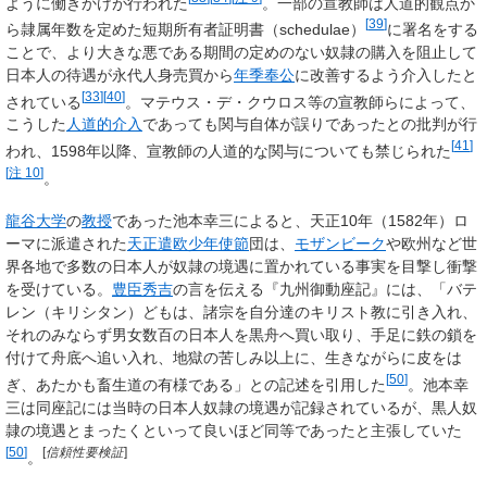
ように働きかけが行われた
。一部の宣教師は人道的観点か
[
39
]
ら隷属年数を定めた短期所有者証明書（schedulae）
に署名をする
ことで、より大きな悪である期間の定めのない奴隷の購入を阻止して
日本人の待遇が永代人身売買から
年季奉公
に改善するよう介入したと
[
33
]
[
40
]
されている
。マテウス・デ・クウロス等の宣教師らによって、
こうした
人道的介入
であっても関与自体が誤りであったとの批判が行
[
41
]
われ、1598年以降、宣教師の人道的な関与についても禁じられた
[
注 10
]
。
龍谷大学
の
教授
であった池本幸三によると、天正10年（1582年）ロ
ーマに派遣された
天正遣欧少年使節
団は、
モザンビーク
や欧州など世
界各地で多数の日本人が奴隷の境遇に置かれている事実を目撃し衝撃
を受けている。
豊臣秀吉
の言を伝える『九州御動座記』には、「バテ
レン（キリシタン）どもは、諸宗を自分達のキリスト教に引き入れ、
それのみならず男女数百の日本人を黒舟へ買い取り、手足に鉄の鎖を
付けて舟底へ追い入れ、地獄の苦しみ以上に、生きながらに皮をは
[
50
]
ぎ、あたかも畜生道の有様である」との記述を引用した
。池本幸
三は同座記には当時の日本人奴隷の境遇が記録されているが、黒人奴
隷の境遇とまったくといって良いほど同等であったと主張していた
[
50
]
[
信頼性要検証
]
。