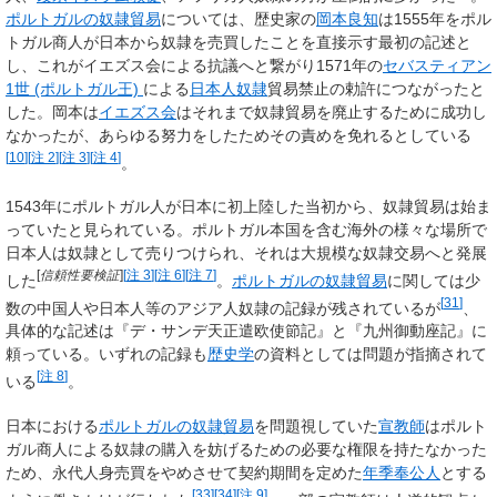
ポルトガルの奴隷貿易
については、歴史家の
岡本良知
は1555年をポル
トガル商人が日本から奴隷を売買したことを直接示す最初の記述と
し、これがイエズス会による抗議へと繋がり1571年の
セバスティアン
1世 (ポルトガル王)
による
日本人奴隷
貿易禁止の勅許につながったと
した。岡本は
イエズス会
はそれまで奴隷貿易を廃止するために成功し
なかったが、あらゆる努力をしたためその責めを免れるとしている
[
10
]
[
注 2
]
[
注 3
]
[
注 4
]
。
1543年にポルトガル人が日本に初上陸した当初から、奴隷貿易は始ま
っていたと見られている。ポルトガル本国を含む海外の様々な場所で
日本人は奴隷として売りつけられ、それは大規模な奴隷交易へと発展
[
信頼性要検証
]
[
注 3
]
[
注 6
]
[
注 7
]
した
。
ポルトガルの奴隷貿易
に関しては少
[
31
]
数の中国人や日本人等のアジア人奴隷の記録が残されているが
、
具体的な記述は『デ・サンデ天正遣欧使節記』と『九州御動座記』に
頼っている。いずれの記録も
歴史学
の資料としては問題が指摘されて
[
注 8
]
いる
。
日本における
ポルトガルの奴隷貿易
を問題視していた
宣教師
はポルト
ガル商人による奴隷の購入を妨げるための必要な権限を持たなかった
ため、永代人身売買をやめさせて契約期間を定めた
年季奉公人
とする
[
33
]
[
34
]
[
注 9
]