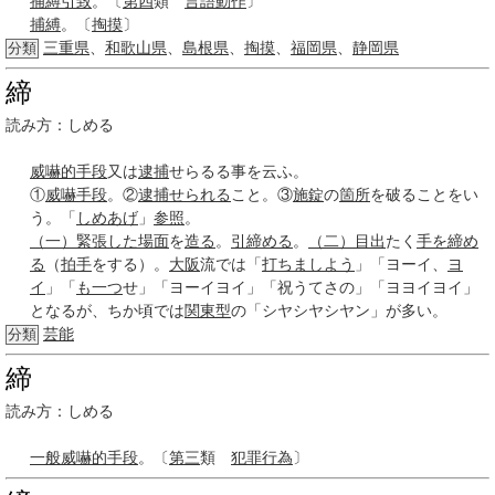
捕縛
引致
。〔
第四
類
言語
動作
〕
捕縛
。〔
掏摸
〕
三重県
、
和歌山県
、
島根県
、
掏摸
、
福岡県
、
静岡県
分類
締
読み方：しめる
威嚇的
手段
又は
逮捕
せらるる事を云ふ。
①
威嚇
手段
。②
逮捕
せられる
こと。③
施錠
の
箇所
を破ることをい
う。「
しめあげ
」
参照
。
（一）
緊張した
場面
を
造る
。
引締める
。
（二）
目出
たく
手を締め
る
（
拍手
をする）。
大阪
流では「
打ち
ましよう
」「ヨーイ、
ヨ
イ
」「
も一つ
せ」「ヨーイヨイ」「祝うてさの」「ヨヨイヨイ」
となるが、ちか頃では
関東型
の「シヤシヤシヤン」が多い。
芸能
分類
締
読み方：しめる
一般
威嚇的
手段
。〔
第三
類
犯罪行為
〕