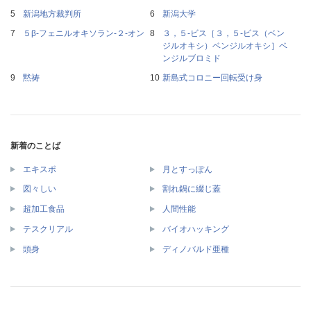
新潟地方裁判所
新潟大学
５β‐フェニルオキソラン‐２‐オン
３，５‐ビス［３，５‐ビス（ベン
ジルオキシ）ベンジルオキシ］ベ
ンジルブロミド
黙祷
新島式コロニー回転受け身
新着のことば
エキスポ
月とすっぽん
図々しい
割れ鍋に綴じ蓋
超加工食品
人間性能
テスクリアル
バイオハッキング
頭身
ディノバルド亜種