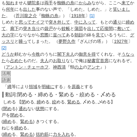
も
知れ
ません
犍陀多
は
両手
を
蜘蛛の糸
に
からみ
ながら、ここへ
来て
か
ら
何年
にも
出した
事のない声で、「
しめた
。
しめた
。」と
笑いまし
た
。 （
芥川龍之介
『
蜘蛛の糸
』）〔
1918年
〕
[1]
しめた
と
思って
ナイフ
で
突き
外して
、
中に入って
、もとの
通り
に
締め
て
、
廊下
の
突き当り
の
袋戸
から
蚊帳
と
蒲団
を
出して
応接間
に
敷いて
、
大の字
になりながら
窓際
に
並べて
ある
朝顔
の鉢を
見て
いるうちに、
グ
ッスリ
と
睡っ
てしまった。 （
夢野久作
『ざんげの塔』）〔
1927年
〕
[2]
どうか
頼むから
今晩
のうちに
閣下
夫人
の
御意を得
てくれな。そ
うなっ
た
ら
占めた
ものだ。
夫人
の
お取り
なしで俺は
秘書官
首席
になれるぞ。
（
アントン・チェーホフ
、
神西清
『頸
の上
の
アンナ
』）
活用
語源
「
縄
等により
領域
を
明確に
する」を
原義
とする
動詞:閉める・締める・緊める・絞める・〆める
しめる
【
閉
める,
締
める,
絞
める,
緊める
, 〆める, 乄める】
(
閉め
る)
通れ
ない
状態
にする。
戸を
閉め
る
。
(
締め
る、
緊める
) きつくする。
ねじを
締め
る
。
(
締め
る、
緊める
)
括約筋
に
力を入れ
る。