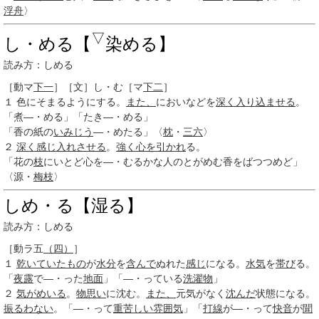
浮舟
〉
▽
し・める【
染める】
読み方：しめる
［動マ
下一
］
［文］し・む
［マ
下二
］
１
色にそまるようにする。
また、
においなどを
深く
入り込ませる
。
「煮―・める」「たき―・める」
「香の紙の
いみじう
―・めたる」〈
枕
・
三六
〉
２
深く
感じ
入れさせる
。
強く
心を引かれ
る。
「花の
枝
にいとど心を―・むるかな人のとがめむ香をばつつめど」
〈源・
梅枝
〉
しめ・る【湿る】
読み方：しめる
［動ラ五
（四）
］
１
乾いて
いたもの
が
水分
を
含んで
ぬれた
感じ
になる。
水気
を
帯び
る。
「
夜露
で―・った
地面
」「―・っている
洗濯物
」
２
気がめいる
。
物思い
に沈む。
また、
元気がなく
沈んだ
状態になる。
振るわない
。「―・って
重苦しい
雰囲気
」「
打線
が―・って
快音
が
聞