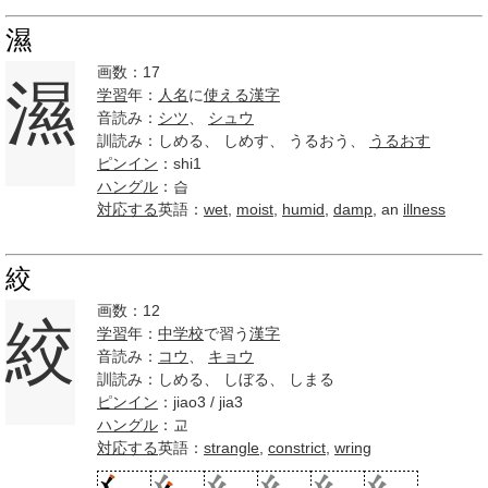
濕
画数：17
濕
学習
年：
人名
に
使える
漢字
音読み：
シツ
、
シュウ
訓読み：しめる、 しめす、 うるおう、
うるおす
ピンイン
：shi1
ハングル
：습
対応する
英語：
wet
,
moist
,
humid
,
damp
, an
illness
絞
画数：12
絞
学習
年：
中学校
で習う
漢字
音読み：
コウ
、
キョウ
訓読み：しめる、 しぼる、 しまる
ピンイン
：jiao3 / jia3
ハングル
：교
対応する
英語：
strangle
,
constrict
,
wring