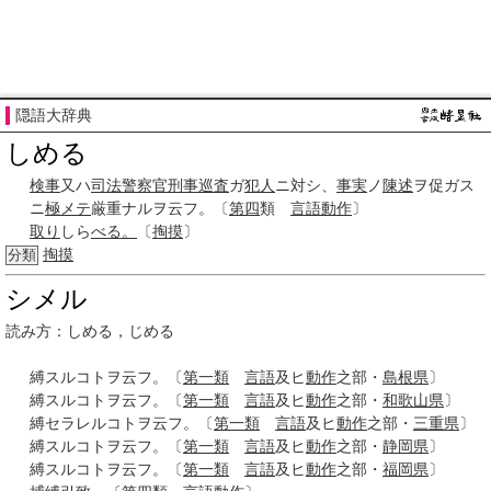
隠語大辞典
しめる
検事
又ハ
司法警察官
刑事巡査
ガ
犯人
ニ対シ、
事実
ノ
陳述
ヲ促ガス
ニ
極
メテ
厳重ナルヲ云フ。〔
第四
類
言語
動作
〕
取り
しら
べる。
〔
掏摸
〕
掏摸
分類
シメル
読み方：しめる，じめる
縛スルコトヲ云フ。〔
第一類
言語
及ヒ
動作
之部・
島根県
〕
縛スルコトヲ云フ。〔
第一類
言語
及ヒ
動作
之部・
和歌山県
〕
縛セラレルコトヲ云フ。〔
第一類
言語
及ヒ
動作
之部・
三重県
〕
縛スルコトヲ云フ。〔
第一類
言語
及ヒ
動作
之部・
静岡県
〕
縛スルコトヲ云フ。〔
第一類
言語
及ヒ
動作
之部・
福岡県
〕