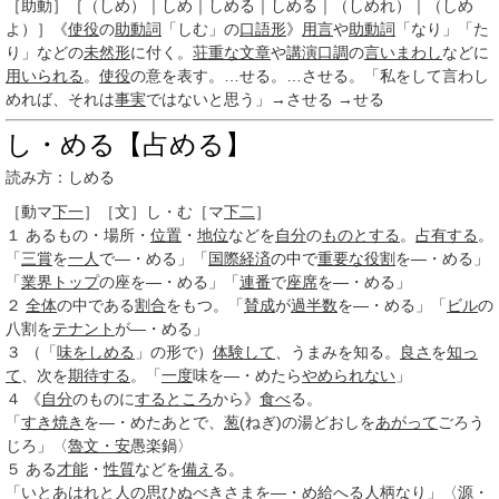
［助動］
［（しめ）｜しめ｜しめる｜しめる｜（しめれ）｜（しめ
よ）］《
使役
の
助動詞
「しむ」の
口語形
》
用言
や
助動詞
「なり」「た
り」などの
未然形
に付く。
荘重な
文章
や
講演
口調
の
言いまわし
などに
用いられる
。
使役
の意を表す。…せる。…させる。「私をして言わ
し
めれ
ば、それは
事実
ではないと思う」→させる →せる
し・める【占める】
読み方：しめる
［動マ
下一
］
［文］し・む
［マ
下二
］
１
あるもの・場所・
位置
・
地位
などを
自分
の
ものとする
。
占有する
。
「
三賞
を
一人
で―・める」「
国際経済
の中で
重要な
役割
を―・める」
「
業界
トップ
の座を―・める」「
連番
で
座席
を―・める」
２
全体
の中である
割合
をもつ。「
賛成
が
過半数
を―・める」「
ビル
の
八割を
テナント
が―・める」
３
（「
味をしめる
」の形で）
体験して
、うまみを知る。
良さ
を
知っ
て
、次を
期待する
。「
一度
味を―・めたら
やめられない
」
４
《
自分
のものに
するところ
から》
食べ
る。
「
すき焼き
を―・めたあとで、
葱
(ねぎ)の湯どおしを
あがって
ごろう
じろ」〈
魯
文・安
愚楽鍋〉
５
ある
才能
・
性質
などを
備え
る。
「
いとあはれ
と人の
思ひ
ぬべきさまを―・め
給へ
る
人柄な
り」〈源・