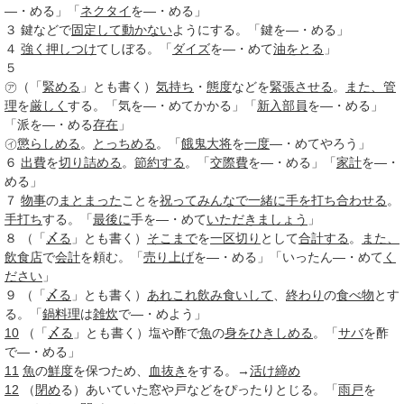
―・める」「
ネクタイ
を―・める」
３
鍵などで
固定して
動かない
ようにする。「鍵を―・める」
４
強く
押しつけ
てしぼる。「
ダイズ
を―・めて
油をとる
」
５
㋐（「
緊める
」とも書く）
気持ち
・
態度
などを
緊張させる
。
また、
管
理
を
厳しく
する。「気を―・めてかかる」「
新入部員
を―・める」
「派を―・める
存在
」
㋑
懲らしめる
。
とっちめる
。「
餓鬼大将
を
一度
―・めてやろう」
６
出費
を
切り詰める
。
節約する
。「
交際費
を―・める」「
家計
を―・
める」
７
物事
の
まとまった
ことを
祝って
みんなで
一緒に
手を打ち
合わせる
。
手打ち
する。「
最後に
手を―・めて
いただき
ましょう
」
８
（「
〆る
」とも書く）
そこまで
を
一区切り
として
合計する
。
また、
飲食店
で
会計
を頼む。「
売り上げ
を―・める」「いったん―・めて
く
ださい
」
９
（「
〆る
」とも書く）
あれこれ
飲み食いして
、
終わり
の
食べ物
とす
る。「
鍋料理
は
雑炊
で―・めよう」
10
（「
〆る
」とも書く）塩や酢で
魚
の
身をひきしめる
。「
サバ
を酢
で―・める」
11
魚
の
鮮度
を保つため、
血抜き
をする。→
活け締め
12
（
閉め
る）あいていた窓や戸などをぴったりとじる。「
雨戸
を