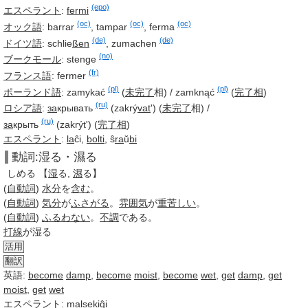
(epo)
エスペラント
:
fermi
(oc)
(oc)
(oc)
オック語
:
barrar
,
tampar
,
ferma
(de)
(de)
ドイツ語
:
schlie
ß
en
,
zumachen
(no)
ブークモール
:
stenge
(fr)
フランス語
:
fermer
(pl)
(pl)
ポーランド語
:
zamykać
(
未完了
相)
/
zamknąć
(
完了相
)
(ru)
ロシア語
:
за
крывать
(zakrý
vat
')
(
未完了
相)
/
(ru)
за
крыть
(zakrýt')
(
完了相
)
エスペラント
:
la
ĉi,
bolti
, ŝ
ra
ŭ
bi
動詞:湿る・濕る
しめる
【
湿
る,
濕
る】
(
自動詞
)
水分
を
含む
。
(
自動詞
)
気分
が
ふさがる
。
雰囲気
が
重苦しい
。
(
自動詞
)
ふるわない
。
不調
である。
打線
が湿る
活用
翻訳
英語:
become
damp
,
become
moist
,
become
wet
,
get
damp
,
get
moist
,
get
wet
エスペラント
: malsekiĝi