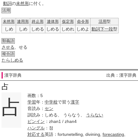
動詞
の
未然形
に付く。
活用
未然形
連用形
終止形
連体形
仮定形
命令形
活用
型
しめ
しめ
しめる
しめる
しめれ
しめよ
動詞
下一段
型
類義語
させる
、せる
複合語
たらしめる
漢字辞典
出典：漢字辞典
占
画数：5
占
学習
年：
中学校
で習う
漢字
音読み：
セン
訓読み：しめる、 うらなう、
うらない
ピンイン
：zhan1 / zhan4
ハングル
：점
対応する
英語：fortunetelling, divining,
forecasting
,