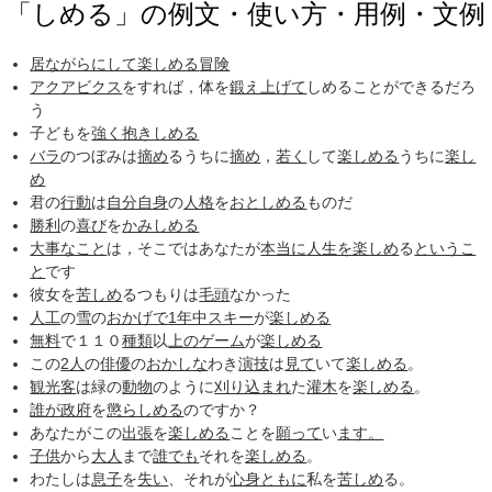
「しめる」の例文・使い方・用例・文例
居ながらにして
楽しめる
冒険
アクアビクス
をすれば，体を
鍛え上げて
しめることができるだろ
う
子どもを
強く
抱きしめる
バラ
のつぼみは
摘め
るうちに
摘め
，
若く
して
楽しめる
うちに
楽し
め
君の
行動
は
自分自身
の
人格
を
おとしめる
ものだ
勝利
の
喜び
を
かみしめる
大事なこと
は，そこではあなたが
本当に
人生を楽しめ
る
というこ
と
です
彼女を
苦しめ
るつもりは
毛頭
なかった
人工
の
雪
の
おかげで
1年中
スキー
が
楽しめる
無料
で１１０
種類
以
上の
ゲーム
が
楽しめる
この
2人
の
俳優
の
おかしな
わき
演技
は
見て
いて
楽しめる
。
観光客
は緑の
動物
のように
刈り込まれ
た
灌木
を
楽しめる
。
誰が
政府
を
懲らしめる
のですか？
あなたがこの
出張
を
楽しめる
ことを
願って
い
ます。
子供
から
大人
まで
誰でも
それを
楽しめる
。
わたしは
息子
を
失い
、それが
心身ともに
私を
苦しめ
る。