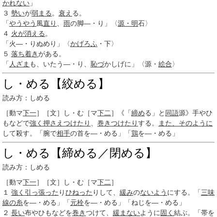
かれない
」
３
勢い
が
弱まる
。
衰え
る。
「
やうやう
風
直り
、
雨
の脚―・り」〈
源・明
石〉
４
火が消える
。
「火―・りぬめり」〈
かげろふ
・下〉
５
落ち着き
がある。
「
人ざま
も、いたう―・り、
恥づ
かしげに」〈源・
絵合
〉
し・める【絞める】
読み方：しめる
［動マ
下一
］
［文］し・む
［マ
下二
］
《「
締め
る」と
同語
源》手やひ
もなどで
強く
押さえ
つけたり
、
巻き
つけたり
する。
また、
そのように
して殺す。「腕で
相手
の首を―・める」「
鶏
を―・める」
し・める【締める／閉める】
読み方：しめる
［動マ
下一
］
［文］し・む
［マ
下二
］
１
強く
引っ張った
り
ひねった
りして、
緩み
の
ないよう
にする。「
三味
線の糸
を―・める」「
元栓
を―・める」「ねじを―・める」
２
長い
布やひもなどを
巻き
つけて、
緩まない
ように
固く
結ぶ。「帯を