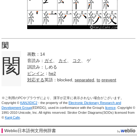
閡
画数：14
閡
音読み：
ガイ
、
カイ
、
コク
、 ゲ
訓読み：しめる
ピンイン
：
he2
対応する
英語：blocked,
separated
,
to
prevent
※ご利用のPCやブラウザにより、漢字が正常に表示されない場合がございます。
Copyright ©
KANJIDIC2
- the property of the
Electronic Dictionary Research and
Development Group
(EDRDG), used in conformance with the Group's
licence
. Copyright ©
1991-2010 Unicode, Inc. All rights reserved. Stroke Order Diagrams(SODs) licensed from
©
Kanji Cafe
.
Weblio日本語例文用例辞書