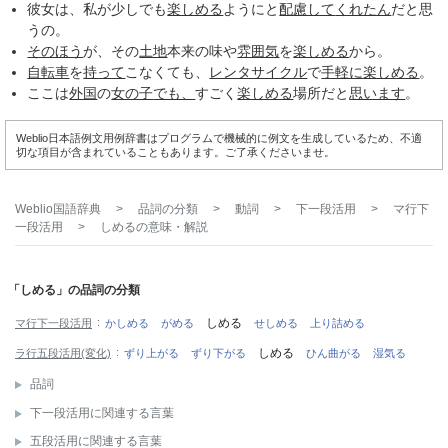
彼女は、私が少しでも
楽しめる
ようにと
配慮して
くれたん
だと思
うの。
そのほう
が、その
土地
本来の味や
雰囲気
を
楽しめる
から。
自転車
を
持って
こなくても、
レンタサイクル
で
手軽に
楽しめる
。
ここは
外国
の
女の子
でも、
すごく
楽しめる
場所だと
思います
。
Weblio日本語例文用例辞書はプログラムで機械的に例文を生成しているため、不適
切な項目が含まれていることもあります。ご了承くださいませ。
Weblio国語辞典
>
品詞の分類
>
動詞
>
下一段活用
>
マ行下
一段活用
>
しめる
の意味・解説
「しめる」の品詞の分類
しめる
マ行下一段活用
かしめる
がめる
せしめる
上り詰める
しめる
ラ行五段活用(変化)
ずり上がる
ずり下がる
ひん曲がる
湿気る
品詞
下一段活用に関連する言葉
五段活用に関連する言葉