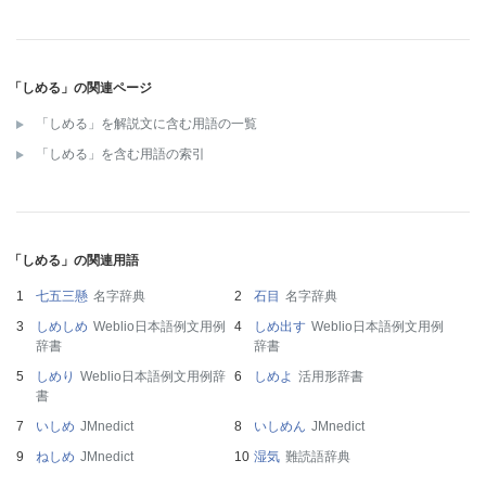
「しめる」の関連ページ
「しめる」を解説文に含む用語の一覧
「しめる」を含む用語の索引
「しめる」の関連用語
七五三懸
名字辞典
石目
名字辞典
しめしめ
Weblio日本語例文用例
しめ出す
Weblio日本語例文用例
辞書
辞書
しめり
Weblio日本語例文用例辞
しめよ
活用形辞書
書
いしめ
JMnedict
いしめん
JMnedict
ねしめ
JMnedict
湿気
難読語辞典