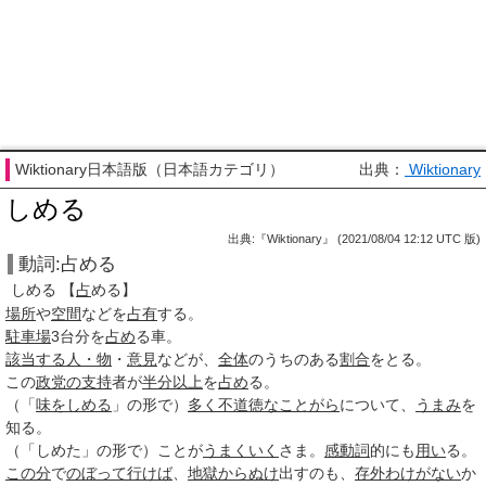
Wiktionary日本語版（日本語カテゴリ）
出典：
Wiktionary
しめる
出典:『Wiktionary』 (2021/08/04 12:12 UTC 版)
動詞:占める
しめる
【
占
める】
場所
や
空間
などを
占有
する。
駐車場
3台分を
占め
る
車。
該当する人・物
・
意見
などが、
全体
のうちのある
割合
をとる。
この
政党の支持
者が
半分以上
を
占め
る
。
（「
味をしめる
」の形で）
多く
不道徳な
ことがら
について、
うまみ
を
知る。
（「しめた」の形で）ことが
うまくいく
さま。
感動詞
的にも
用い
る。
この分
で
のぼって
行けば
、
地獄
からぬけ
出すのも、
存外
わけがない
か