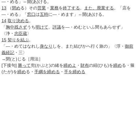
―・める」⇔開(あ)ける。
13
（
閉め
る）その
営業
・
業務
を
終了する
。
また、
廃業する
。「店を
―・める」「
窓口
は
五時
に―・めます」⇔開(あ)ける。
14
取り決める
。
「
胸中
残さず
うち
明けて
、
評議
を―・めむといふ間もあらせず」
〈浄・
忠臣蔵
〉
15
契りを結ぶ
。
「―・めてはなれし
身なり
しを、また結びかへ行く旅の」〈浮・
御前
義経記
・三〉
→閉(と)じる［用法］
[下接句]
勝って
兜(かぶと)の緒を
締めよ
・
財布
の紐(ひも)を
締め
る・箍
(たが)を
締め
る・
手綱を締める
・
手を締める