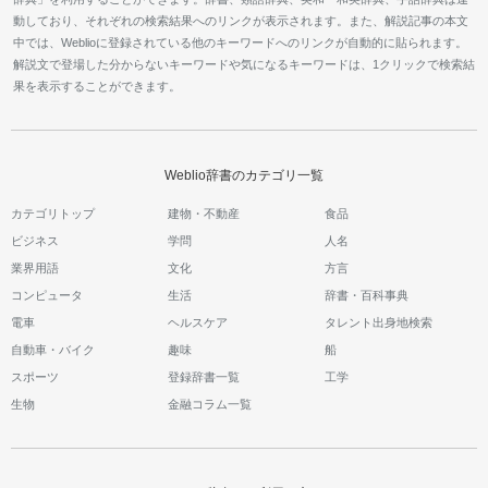
動しており、それぞれの検索結果へのリンクが表示されます。また、解説記事の本文
中では、Weblioに登録されている他のキーワードへのリンクが自動的に貼られます。
解説文で登場した分からないキーワードや気になるキーワードは、1クリックで検索結
果を表示することができます。
Weblio辞書のカテゴリ一覧
カテゴリトップ
建物・不動産
食品
ビジネス
学問
人名
業界用語
文化
方言
コンピュータ
生活
辞書・百科事典
電車
ヘルスケア
タレント出身地検索
自動車・バイク
趣味
船
スポーツ
登録辞書一覧
工学
生物
金融コラム一覧