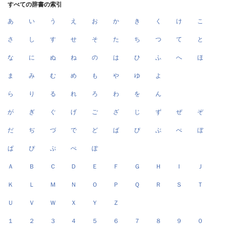
すべての辞書の索引
あ
い
う
え
お
か
き
く
け
こ
さ
し
す
せ
そ
た
ち
つ
て
と
な
に
ぬ
ね
の
は
ひ
ふ
へ
ほ
ま
み
む
め
も
や
ゆ
よ
ら
り
る
れ
ろ
わ
を
ん
が
ぎ
ぐ
げ
ご
ざ
じ
ず
ぜ
ぞ
だ
ぢ
づ
で
ど
ば
び
ぶ
べ
ぼ
ぱ
ぴ
ぷ
ぺ
ぽ
Ａ
Ｂ
Ｃ
Ｄ
Ｅ
Ｆ
Ｇ
Ｈ
Ｉ
Ｊ
Ｋ
Ｌ
Ｍ
Ｎ
Ｏ
Ｐ
Ｑ
Ｒ
Ｓ
Ｔ
Ｕ
Ｖ
Ｗ
Ｘ
Ｙ
Ｚ
１
２
３
４
５
６
７
８
９
０