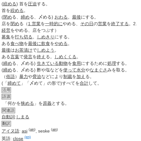
(
絞める
) 首を
圧迫
する。
首を
絞める
。
(
閉め
る、
締め
る、〆める)
おわる
。
最後
にする。
店を
閉め
る（
1.
営業
を
一時的に
やめる、
その日
の
営業
を
終了する
。2.
経営
をやめる、店をつぶす）
募集
を
打ち切る
。
しめきり
にする。
ある
食べ物
を
最後に
飲食
を
やめる
。
最後
は
お茶漬け
で
しめよう
。
ある
言葉
で
発言
を
終え
る。
しめくくる
。
(
締め
る、〆める)
生きている
動物
を
食用
にするために
処理
する。
(
締め
る、〆める) 酢や塩などを
使って
水分
や
なまぐさ
みを取る。
（
俗語
）
暴力
や
脅迫
などにより
制裁
を
加え
る。
(「
締めて
」「〆めて」の形で)すべてを
合計
して。
活用
語源
「何かを
狭める
」を
原義
とする。
関連語
自動詞
:
しまる
翻訳
(
ain
)
(
ain
)
アイヌ語
:
asi
,
seske
(en)
英語:
close