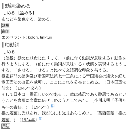
動詞:染める
しめる
【
染
める】
布などを
染色する
。
染める
。
活用
翻訳
エスペラント
: kolori, tinkturi
助動詞
しめる
（
使役
）
勧めたり
命じた
りして、（
前に
付く
動詞
が
意味する
）
動作
を
行うようにする。（
前に
付く
動詞
が
意味する
）状態を
実現する
ように
する。「
させる
」「せる」と
比べて
文語
調な
印象
を
与え
る。
枢密顧問
の
諮詢
及び
帝国憲法
第七十三条
による
帝国議会
の
議決
を
経た
帝国憲法の改正
を
裁可し
、
ここにこ
れを
公布
せ
しめる
。（
日本国憲法
前文
）〔
1946年
公布
〕
そして
日本
は一番
正し
い
のである
し、敵は
残忍
であり
醜悪
である
とい
うこと
を
言葉
に
文章
に信ぜ
しめ
ようとして
来た。（
小川未明
「
子供た
[1]
ち
への
責任
」）〔
1946年
〕
椎の若葉
に
光り
あれ、
我が
心にも
光り
あら
しめよ
。（
葛西善藏
「
椎の
[2]
若葉
」）〔
1924年
〕
用法