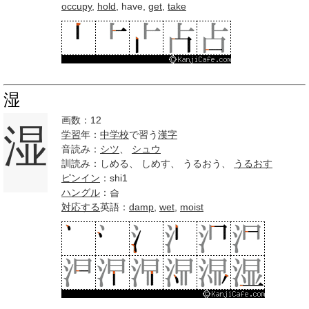
occupy
,
hold
, have,
get
,
take
湿
画数：12
湿
学習
年：
中学校
で習う
漢字
音読み：
シツ
、
シュウ
訓読み：しめる、 しめす、 うるおう、
うるおす
ピンイン
：shi1
ハングル
：습
対応する
英語：
damp
,
wet
,
moist