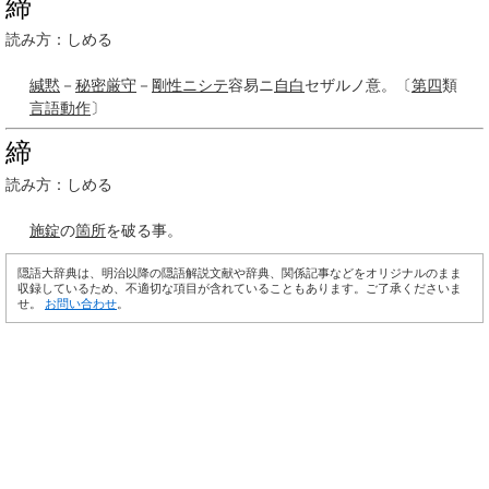
締
読み方：しめる
緘黙
－
秘密
厳守
－
剛性
ニシテ
容易ニ
自白
セザルノ意。〔
第四
類
言語
動作
〕
締
読み方：しめる
施錠
の
箇所
を破る事。
隠語大辞典は、明治以降の隠語解説文献や辞典、関係記事などをオリジナルのまま
収録しているため、不適切な項目が含れていることもあります。ご了承くださいま
せ。
お問い合わせ
。