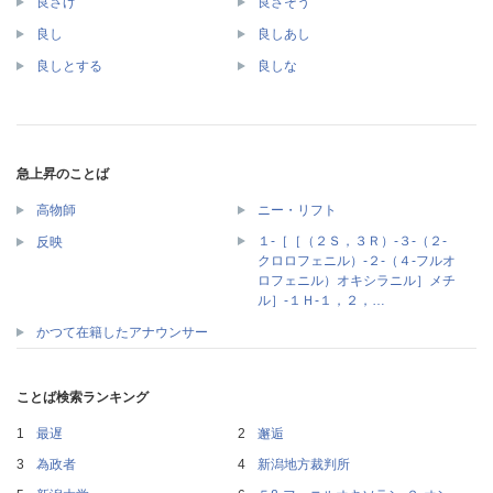
良さげ
良さそう
良し
良しあし
良しとする
良しな
急上昇のことば
高物師
ニー・リフト
１‐［［（２Ｓ，３Ｒ）‐３‐（２‐
反映
クロロフェニル）‐２‐（４‐フルオ
ロフェニル）オキシラニル］メチ
ル］‐１Ｈ‐１，２，…
かつて在籍したアナウンサー
ことば検索ランキング
最遅
邂逅
為政者
新潟地方裁判所