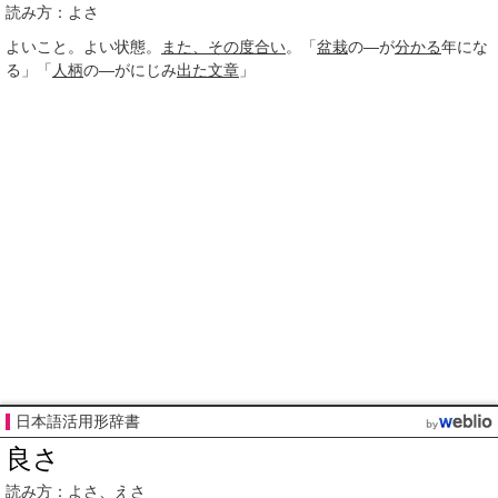
読み方：よさ
よいこと。よい状態。
また、
その度
合い
。「
盆栽
の―が
分かる
年にな
る」「
人柄
の―がにじみ
出た
文章
」
日本語活用形辞書
良さ
読み方：よさ、えさ