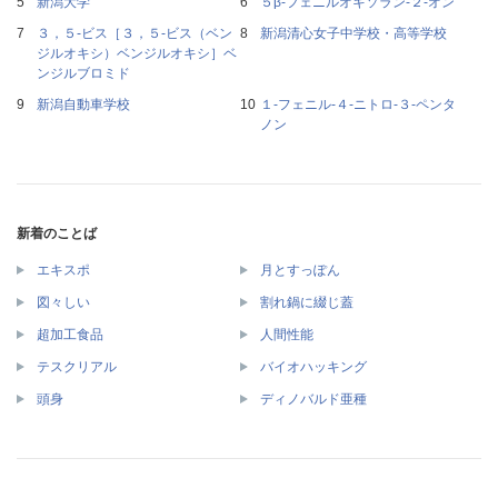
新潟大学
５β‐フェニルオキソラン‐２‐オン
３，５‐ビス［３，５‐ビス（ベン
新潟清心女子中学校・高等学校
ジルオキシ）ベンジルオキシ］ベ
ンジルブロミド
新潟自動車学校
１‐フェニル‐４‐ニトロ‐３‐ペンタ
ノン
新着のことば
エキスポ
月とすっぽん
図々しい
割れ鍋に綴じ蓋
超加工食品
人間性能
テスクリアル
バイオハッキング
頭身
ディノバルド亜種