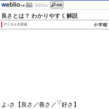
国語
ログイン
検索
良さとは？ わかりやすく解説
デジタル大辞泉
▽
よ‐さ【良さ／善さ／
好さ】