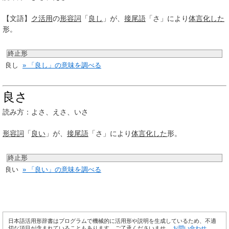
【文語】
ク活用
の
形容詞
「
良し
」が、
接尾語
「さ」により
体言
化した
形。
終止形
良し
» 「良し」の意味を調べる
良さ
読み方：よさ、えさ、いさ
形容詞
「
良い
」が、
接尾語
「さ」により
体言
化した
形。
終止形
良い
» 「良い」の意味を調べる
日本語活用形辞書はプログラムで機械的に活用形や説明を生成しているため、不適
切な項目が含まれていることもあります。ご了承くださいませ。
お問い合わせ
。