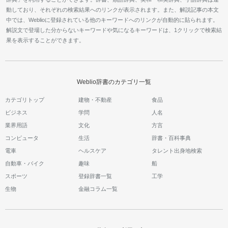
動しており、それぞれの検索結果へのリンクが表示されます。また、解説記事の本文
中では、Weblioに登録されている他のキーワードへのリンクが自動的に貼られます。
解説文で登場した分からないキーワードや気になるキーワードは、1クリックで検索結
果を表示することができます。
Weblio辞書のカテゴリ一覧
カテゴリトップ
建物・不動産
食品
ビジネス
学問
人名
業界用語
文化
方言
コンピュータ
生活
辞書・百科事典
電車
ヘルスケア
タレント出身地検索
自動車・バイク
趣味
船
スポーツ
登録辞書一覧
工学
生物
金融コラム一覧