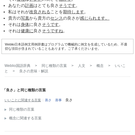
あなたの
計画
はとても良さ
そうです
。
私はそれが
改良される
ことを
期待します
。
貴方の
写真
から貴方の
センス
の良さが
感じられ
ます。
それは
身体
に良さ
そうです
。
それは
健康に
良さ
そうですね
。
Weblio日本語例文用例辞書はプログラムで機械的に例文を生成しているため、不適
切な項目が含まれていることもあります。ご了承くださいませ。
Weblio国語辞典
>
同じ種類の言葉
>
人文
>
概念
>
いいこ
と
>
良さ
の意味・解説
「良さ」と同じ種類の言葉
良さ
いいことに関連する言葉
善さ
善事
同じ種類の言葉
概念に関連する言葉