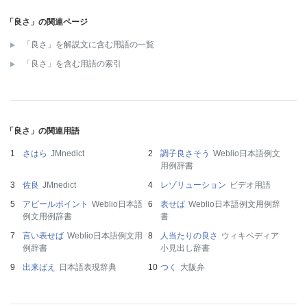
「良さ」の関連ページ
「良さ」を解説文に含む用語の一覧
「良さ」を含む用語の索引
「良さ」の関連用語
さはら
JMnedict
調子良さそう
Weblio日本語例文
用例辞書
佐良
JMnedict
レゾリューション
ビデオ用語
アピールポイント
Weblio日本語
表せば
Weblio日本語例文用例辞
例文用例辞書
書
言い表せば
Weblio日本語例文用
人当たりの良さ
ウィキペディア
例辞書
小見出し辞書
出来ばえ
日本語表現辞典
つく
大阪弁