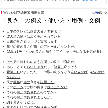
Weblio日本語例文用例辞書
「良さ」の例文・使い方・用例・文例
日本
の
テレビ
は
画質
の良さで
有名だ
彼の
頭の良さは
広く
認められ
ている
出来
の良さを
つくづく
実感します
商品
の質の良さが我々の
アピールポイント
だ。
CM
には
デザイン
の良さに
加えて
アイキャッチ
になる
要素
が
欲し
い。
その男
性はおじ
のような
感じ
の良さで
有名だ
。
あら！とても
おいしそう
だし、
健康に
良さそう！
素晴らし
いよ。ただ、この歌の良さをどう
言い表せば
い
いのかわ
からない
。
彼は
顧客
に
本の
良さを
説得した
。
この
ゲーム
では頭の良さは
役に立たない
。
それの
何が
改良され
たのですか？
それの
何が
改良され
ましたか。
調子良さそう
だね。
その
会社
は
アジア
の良さを
活かす
。