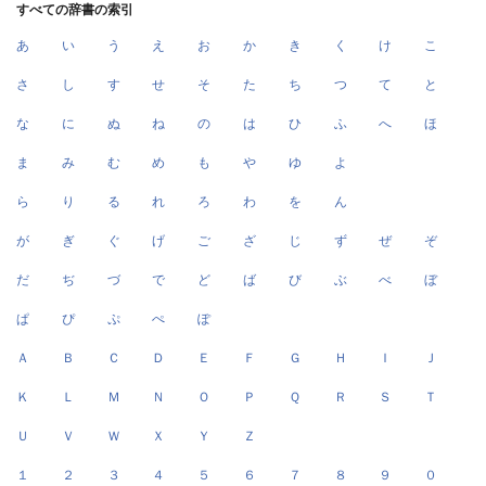
すべての辞書の索引
あ
い
う
え
お
か
き
く
け
こ
さ
し
す
せ
そ
た
ち
つ
て
と
な
に
ぬ
ね
の
は
ひ
ふ
へ
ほ
ま
み
む
め
も
や
ゆ
よ
ら
り
る
れ
ろ
わ
を
ん
が
ぎ
ぐ
げ
ご
ざ
じ
ず
ぜ
ぞ
だ
ぢ
づ
で
ど
ば
び
ぶ
べ
ぼ
ぱ
ぴ
ぷ
ぺ
ぽ
Ａ
Ｂ
Ｃ
Ｄ
Ｅ
Ｆ
Ｇ
Ｈ
Ｉ
Ｊ
Ｋ
Ｌ
Ｍ
Ｎ
Ｏ
Ｐ
Ｑ
Ｒ
Ｓ
Ｔ
Ｕ
Ｖ
Ｗ
Ｘ
Ｙ
Ｚ
１
２
３
４
５
６
７
８
９
０