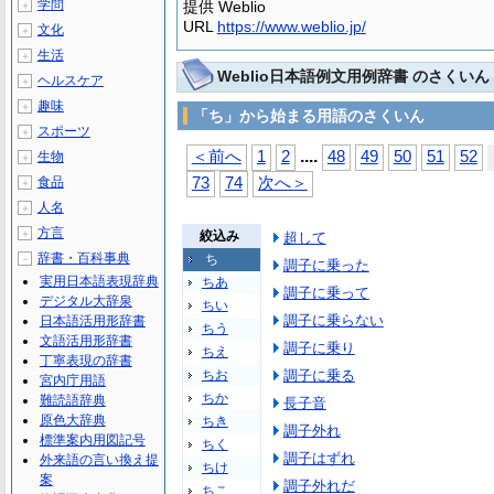
学問
提供 Weblio
＋
URL
https://www.weblio.jp/
文化
＋
生活
＋
Weblio日本語例文用例辞書 のさくいん
ヘルスケア
＋
趣味
＋
「ち」から始まる用語のさくいん
スポーツ
＋
...
.
＜前へ
1
2
48
49
50
51
52
生物
＋
食品
73
74
次へ＞
＋
人名
＋
方言
＋
絞込み
超して
辞書・百科事典
ち
－
調子に乗った
実用日本語表現辞典
ちあ
調子に乗って
デジタル大辞泉
ちい
調子に乗らない
日本語活用形辞書
ちう
文語活用形辞書
調子に乗り
ちえ
丁寧表現の辞書
ちお
調子に乗る
宮内庁用語
ちか
難読語辞典
長子音
原色大辞典
ちき
調子外れ
標準案内用図記号
ちく
調子はずれ
外来語の言い換え提
ちけ
案
調子外れだ
ちこ