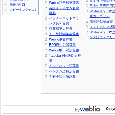
白水社 中国語辞
Weblio記号和英辞書
語彙力診断
日中中日専門用
英語イディオム表現
スピーキングテスト
Wiktionary日
辞典
語カテゴリ）
インターネットスラ
韓国語単語辞書
ング英和辞典
インドネシア語
斎藤和英大辞典
Wiktionary日
人口統計学英英辞書
ンス語カテゴリ
Weblio例文辞書
EDR日中対訳辞書
Weblio中日対訳辞書
Tatoeba中国語例文辞
書
インドネシア語辞書
ベトナム語翻訳辞書
学研全訳古語辞典
Copyr