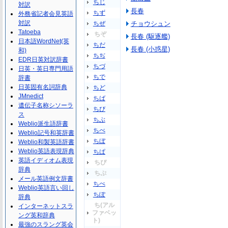
ちじ
対訳
長春
ちず
外務省記者会見英語
対訳
ちぜ
チョウシュン
Tatoeba
ちぞ
長春 (駆逐艦)
日本語WordNet(英
ちだ
長春 (小惑星)
和)
ちぢ
EDR日英対訳辞書
ちづ
日英・英日専門用語
ちで
辞書
日英固有名詞辞典
ちど
JMnedict
ちば
遺伝子名称シソーラ
ちび
ス
ちぶ
Weblio派生語辞書
ちべ
Weblio記号和英辞書
ちぼ
Weblio和製英語辞書
Weblio英語表現辞典
ちぱ
英語イディオム表現
ちぴ
辞典
ちぷ
メール英語例文辞書
ちぺ
Weblio英語言い回し
ちぽ
辞典
ち(アル
インターネットスラ
ファベッ
ング英和辞典
ト)
最強のスラング英会