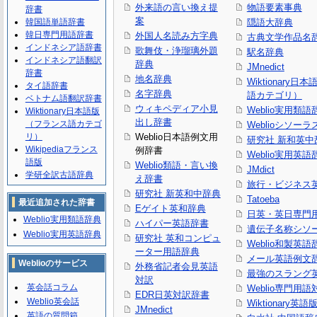
外来語の言い換え提
物語要素事典
辞書
案
韓国語単語辞書
隠語大辞典
韓日専門用語辞書
外国人名読み方字典
古典文学作品名
インドネシア語辞書
歌舞伎・浄瑠璃外題
駅名辞典
インドネシア語翻訳
辞典
JMnedict
辞書
地名辞典
Wiktionary日
タイ語辞書
名字辞典
語カテゴリ）
ベトナム語翻訳辞書
ウィキペディア小見
Weblio実用類語
Wiktionary日本語版
出し辞書
（フランス語カテゴ
Weblioシソーラ
リ）
Weblio日本語例文用
研究社 新和英中
Wikipediaフランス
例辞書
Weblio実用英語
語版
Weblio類語・言い換
JMdict
学研全訳古語辞典
え辞書
旅行・ビジネス
研究社 新英和中辞典
Tatoeba
最近追加された辞書
Eゲイト英和辞典
日英・英日専門
Weblio実用類語辞典
ハイパー英語辞書
遺伝子名称シソ
Weblio実用英語辞典
研究社 英和コンピュ
Weblio和製英語
ーター用語辞典
メール英語例文
Weblioのサービス
外務省記者会見英語
最強のスラング
対訳
英会話コラム
Weblio専門用
EDR日英対訳辞書
Weblio英会話
Wiktionary英語
JMnedict
英語の質問箱