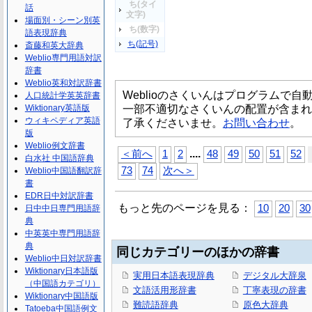
ち(タイ
話
文字)
場面別・シーン別英
ち(数字)
語表現辞典
ち(記号)
斎藤和英大辞典
Weblio専門用語対訳
辞書
Weblio英和対訳辞書
Weblioのさくいんはプログラムで
人口統計学英英辞書
一部不適切なさくいんの配置が含まれ
Wiktionary英語版
ウィキペディア英語
了承くださいませ。
お問い合わせ
。
版
Weblio例文辞書
...
.
＜前へ
1
2
48
49
50
51
52
白水社 中国語辞典
73
74
次へ＞
Weblio中国語翻訳辞
書
EDR日中対訳辞書
もっと先のページを見る：
10
20
30
日中中日専門用語辞
典
中英英中専門用語辞
典
同じカテゴリーのほかの辞書
Weblio中日対訳辞書
Wiktionary日本語版
実用日本語表現辞典
デジタル大辞泉
（中国語カテゴリ）
文語活用形辞書
丁寧表現の辞書
Wiktionary中国語版
難読語辞典
原色大辞典
Tatoeba中国語例文