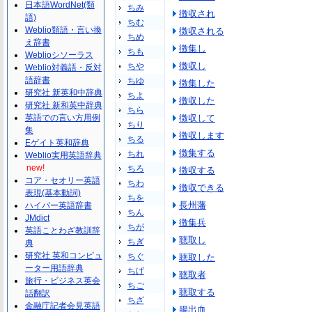
日本語WordNet(類
ちみ
徴収され
語)
ちむ
Weblio類語・言い換
徴収される
ちめ
え辞書
徴集し
ちも
Weblioシソーラス
徴収し
ちや
Weblio対義語・反対
語辞書
ちゆ
徴集した
研究社 新英和中辞典
ちよ
徴収した
研究社 新和英中辞典
ちら
英語での言い方用例
徴収して
ちり
集
徴収します
ちる
Eゲイト英和辞典
徴集する
ちれ
Weblio実用英語辞典
new!
ちろ
徴収する
コア・セオリー英語
ちわ
徴収できる
表現(基本動詞)
ちを
長州藩
ハイパー英語辞書
ちん
JMdict
徴集兵
ちが
英語ことわざ教訓辞
聴取し
ちぎ
典
研究社 英和コンピュ
ちぐ
聴取した
ーター用語辞典
ちげ
聴取者
旅行・ビジネス英会
ちご
聴取する
話翻訳
ちざ
金融庁記者会見英語
腸出血