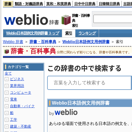
辞書
類語・対義語辞典
英和・和英辞典
日中中日辞典
日韓韓日辞典
古語
辞書・百科事
典
索引
Weblio日本語例文用例辞書 トップ
索引
ランキング
Weblio 辞書
＞
辞書・百科事典
＞
Weblio日本語例文用例辞書
＞ 索引
辞書・百科事典
分野に関わらず頼りになる、辞書や百科事典です。
この辞書の中で検索する
カテゴリ一覧
全て
ビジネス
＋
業界用語
＋
コンピュータ
＋
電車
＋
Weblio日本語例文用例辞書
自動車・バイク
＋
船
＋
工学
＋
あらゆる場面で使用される日本語の例文を、
建築・不動産
＋