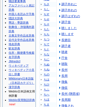
物語要素事典
調子外れに
ちさ
アルファベット表記
ちし
辞典
調子外れの
外国人名読み方字典
ちす
調子はずれの
隠語大辞典
ちせ
調子笛
季語・季題辞典
ちそ
歌舞伎・浄瑠璃外題
聴しました
ちた
辞典
聴します
ちち
古典文学作品名辞典
ちつ
近代文学作品名辞典
長翅目
地名辞典
ちて
調子者
駅名辞典
ちと
聴者
住所・郵便番号検索
ちな
名字辞典
庁舎
ちに
JMnedict
聴取
ちぬ
ウィキペディア
ちね
長州
ウィキペディア小見
出し辞書
ちの
長周
Wiktionary日本語版
ちは
徴集
（日本語カテゴリ）
ちひ
漢字辞典
徴収
ちふ
Weblio日本語例文用
長州 (陝西省)
ちへ
例辞書
ちほ
長周期
Weblio実用類語辞典
new!
ちま
徴集され