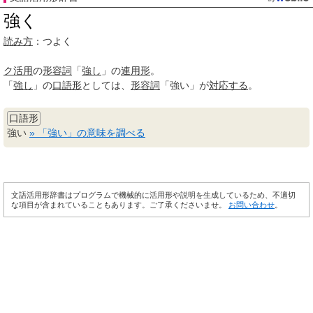
強く
読み方
：つよく
ク活用
の
形容詞
「
強し
」の
連用形
。
「
強し
」の
口語形
としては、
形容詞
「強い」が
対応する
。
口語形
強い
» 「強い」の意味を調べる
文語活用形辞書はプログラムで機械的に活用形や説明を生成しているため、不適切
な項目が含まれていることもあります。ご了承くださいませ。
お問い合わせ
。