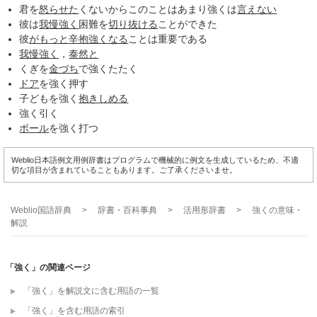
君を
怒らせた
くないからこのことはあまり強くは
言えない
彼は
我慢強く
困難を
切り抜ける
ことができた
彼
がもっと
辛抱強くなる
ことは重要である
我慢強く
，
泰然と
くぎを
金づち
で強くたたく
ドア
を強く押す
子どもを強く
抱きしめる
強く引く
ボール
を強く打つ
Weblio日本語例文用例辞書はプログラムで機械的に例文を生成しているため、不適
切な項目が含まれていることもあります。ご了承くださいませ。
Weblio国語辞典
>
辞書・百科事典
>
活用形辞書
>
強く
の意味・
解説
「強く」の関連ページ
「強く」を解説文に含む用語の一覧
「強く」を含む用語の索引