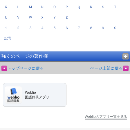
Ｋ
Ｌ
Ｍ
Ｎ
Ｏ
Ｐ
Ｑ
Ｒ
Ｓ
Ｔ
Ｕ
Ｖ
Ｗ
Ｘ
Ｙ
Ｚ
１
２
３
４
５
６
７
８
９
０
記号
強くのページの著作権
トップページに戻る
ページ上部に戻る
Weblio
国語辞典アプリ
Weblioのアプリ一覧を見る