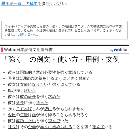
棋用語一覧」の概要
を参照ください。
ウィキペディア小見出し辞書の「強く」の項目はプログラムで機械的に意味や本文
を生成しているため、不適切な項目が含まれていることもあります。ご了承くださ
いませ。
お問い合わせ
。
Weblio日本語例文用例辞書
「強く」の例文・使い方・用例・文例
彼らは
国際的
合意
の
必要性
を強く
意識して
いる
医者
は
1週間
の
休養をとる
ようにと強く
勧めた
彼女は
女優
に
なりたい
と強く
望んで
いる
風が強く
吹いた
彼らは
彼の
辞任
を強く
求めた
彼は
議長
に強く
迫った
強く
こすれば
しみが
抜け
るかもしれません
今日
の
午後
は
雨
が強く降ることもあるだろう
彼は
成功したい
と強く
望んで
いた
社長
はその
企画
が
早々に
始められる
ことを強く
望んで
いる