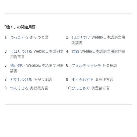
「強く」の関連用語
つっこくる
あがつま語
しばりつけ
Weblio日本語例文用
例辞書
しばりつける
Weblio日本語例文
強酒
Weblio日本語例文用例辞書
用例辞書
我が強い
Weblio日本語例文用例
フォルティッシモ
音楽用語
辞書
どやしつける
あがつま語
ずぐらわする
奥豊後方言
つんくじる
奥豊後方言
ひっこさぐ
奥豊後方言