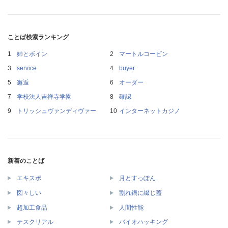
ことば検索ランキング
姉とボイン
マートルコービン
service
buyer
邂逅
オーダー
学校法人吉祥寺学園
確認
トリッシュヴァンディヴァー
インターネットカジノ
新着のことば
エキスポ
月とすっぽん
図々しい
割れ鍋に綴じ蓋
超加工食品
人間性能
テスクリアル
バイオハッキング