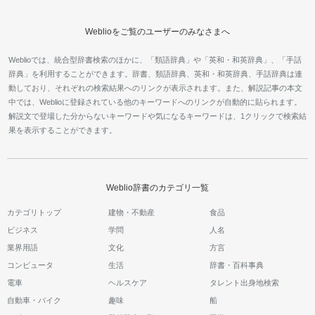
Weblioをご覧のユーザーのみなさまへ
Weblioでは、統合型辞書検索のほかに、「類語辞典」や「英和・和英辞典」、「手話
辞典」を利用することができます。辞書、類語辞典、英和・和英辞典、手話辞典は連
動しており、それぞれの検索結果へのリンクが表示されます。また、解説記事の本文
中では、Weblioに登録されている他のキーワードへのリンクが自動的に貼られます。
解説文で登場した分からないキーワードや気になるキーワードは、1クリックで検索結
果を表示することができます。
Weblio辞書のカテゴリ一覧
カテゴリトップ
建物・不動産
食品
ビジネス
学問
人名
業界用語
文化
方言
コンピュータ
生活
辞書・百科事典
電車
ヘルスケア
タレント出身地検索
自動車・バイク
趣味
船