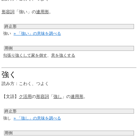
形容詞
「強い」の
連用形
。
終止形
強い
» 「強い」の意味を調べる
用例
勾張り強くして家を倒す
、
意を強くする
強く
読み方：こわく、つよく
【文語】
ク活用
の
形容詞
「
強し
」の
連用形
。
終止形
強し
» 「強し」の意味を調べる
用例