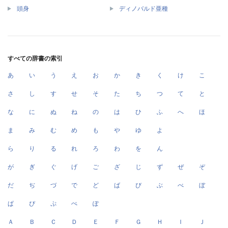
頭身
ディノバルド亜種
すべての辞書の索引
あ
い
う
え
お
か
き
く
け
こ
さ
し
す
せ
そ
た
ち
つ
て
と
な
に
ぬ
ね
の
は
ひ
ふ
へ
ほ
ま
み
む
め
も
や
ゆ
よ
ら
り
る
れ
ろ
わ
を
ん
が
ぎ
ぐ
げ
ご
ざ
じ
ず
ぜ
ぞ
だ
ぢ
づ
で
ど
ば
び
ぶ
べ
ぼ
ぱ
ぴ
ぷ
ぺ
ぽ
Ａ
Ｂ
Ｃ
Ｄ
Ｅ
Ｆ
Ｇ
Ｈ
Ｉ
Ｊ