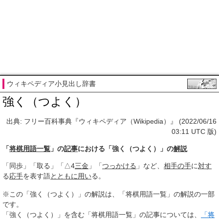
ウィキペディア小見出し辞書
強く（つよく）
出典: フリー百科事典『ウィキペディア（Wikipedia）』 (2022/06/16
03:11 UTC 版)
「
将棋用語一覧
」の
記事
における「強く（つよく）」の
解説
「同歩」「取る」「△4
三金
」「
つっかける
」など、
相手
の手
に
対す
る
応手
を表す語
とともに
用い
る。
※この「強く（つよく）」の解説は、「将棋用語一覧」の解説の一部
です。
「強く（つよく）」を含む「将棋用語一覧」の記事については、
「将